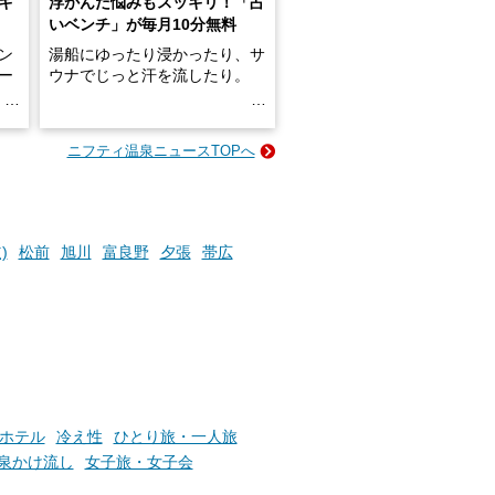
キ
浮かんだ悩みもスッキリ！「占
いベンチ」が毎月10分無料
ン
湯船にゆったり浸かったり、サ
ロー
ウナでじっと汗を流したり。
る
名
e-
ニフティ温泉ニュースTOPへ
い
そんな「一人でぼんやり過ごす
時間」、ふだん後回しにしてい
た「これからのこと」や「ちょ
っとした悩み」が、頭に浮かん
でくることはありませんか？
)
松前
旭川
富良野
夕張
帯広
お風呂でリラックスしているか
らこそ向き合える、大切な自分
の本音。
そんな心のつぶやきを、湯あが
りの温まった心のまま相談でき
ホテル
冷え性
ひとり旅・一人旅
たら素敵ですよね。
泉かけ流し
女子旅・女子会