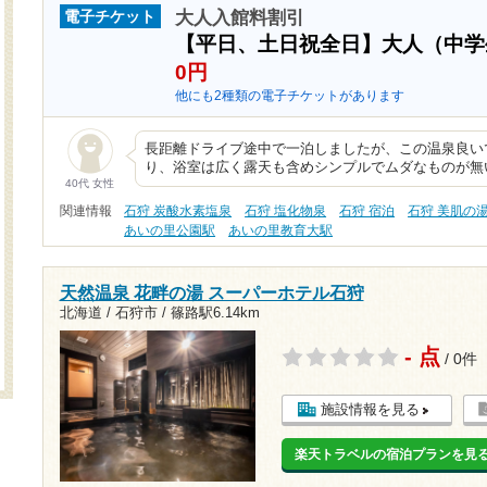
大人入館料割引
電子チケット
【平日、土日祝全日】大人（中
0円
他にも2種類の電子チケットがあります
長距離ドライブ途中で一泊しましたが、この温泉良い
り、浴室は広く露天も含めシンプルでムダなものが無
40代 女性
関連情報
石狩 炭酸水素塩泉
石狩 塩化物泉
石狩 宿泊
石狩 美肌の
あいの里公園駅
あいの里教育大駅
天然温泉 花畔の湯 スーパーホテル石狩
北海道 / 石狩市 /
篠路駅6.14km
- 点
/ 0件
施設情報を見る
楽天トラベルの宿泊プランを見