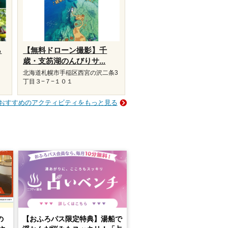
ら
【無料ドローン撮影】千
歳・支笏湖のんびりサ...
北海道札幌市手稲区西宮の沢二条3
丁目３−７−１０１
おすすめのアクティビティをもっと見る
の
【おふろパス限定特典】湯船で