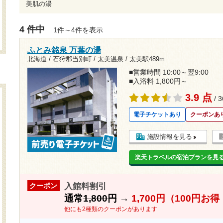
美肌の湯
4 件中
1件～4件を表示
ふとみ銘泉 万葉の湯
北海道 / 石狩郡当別町 / 太美温泉 /
太美駅489m
■営業時間 10:00～翌9:00
■入浴料 1,800円～
3.9 点
/ 
電子チケットあり
クーポンあ
施設情報を見る
楽天トラベルの宿泊プランを見
入館料割引
クーポン
通常
1,800円
→
1,700円（100円お
他にも2種類のクーポンがあります