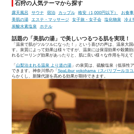
石狩の人気テーマから探す
露天風呂
サウナ
宿泊
カップル
格安（1,000円以下）
お食事
美肌の湯
エステ・マッサージ
女子旅・女子会
塩化物泉
冷え
炭酸水素塩泉
ホテル
話題の「美肌の湯」で美しいつるつる肌を実現！
「温泉で肌がツルツルになった！」という喜びの声は、温泉大国
す。泉質によって効果は様々ですが、温泉には保湿効果や殺菌効
れるピーリング効果があったりと、肌に良い様々な作用を与えて
「
山梨泊まれる温泉 より道の湯
」の泉質は、硫酸塩泉（低張性
できます。神奈川県の「
SpaLibur yokohama（スパリブールヨ
らかくし、新陳代謝を高める効果が期待できます。