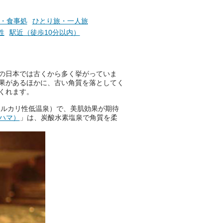
ニフティ温泉の「占いベンチ」
・食事処
ひとり旅・一人旅
は、そんなあなたの心のつぶや
性
駅近（徒歩10分以内）
きをプロの占い師に相談するこ
とができるサービスです。
の日本では古くから多く挙がっていま
果があるほかに、古い角質を落としてく
おふろパス会員様なら、この特
くれます。
別なひとときを「毎月10分無
料」でご利用いただけます。
アルカリ性低温泉）で、美肌効果が期待
コハマ）
」は、炭酸水素塩泉で角質を柔
お湯で体がほぐれたら、次は占
い師さんとお話しして、心もほ
ぐしてみませんか？