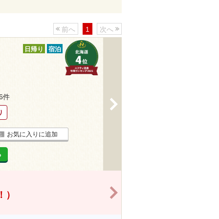
前へ
1
次へ
日帰り
宿泊
36件
>
り
お気に入りに追加
る
>
得！）