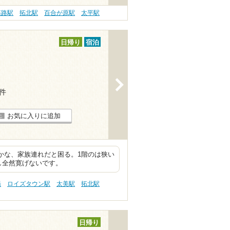
篠路駅
拓北駅
百合が原駅
太平駅
日帰り
宿泊
>
9件
お気に入りに追加
かな、家族連れだと困る。1階のは狭い
し全然寛げないです。
湯
ロイズタウン駅
太美駅
拓北駅
日帰り