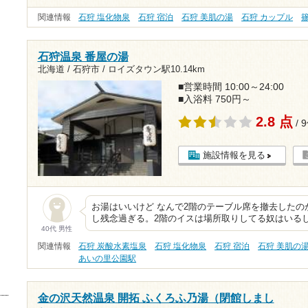
関連情報
石狩 塩化物泉
石狩 宿泊
石狩 美肌の湯
石狩 カップル
石狩温泉 番屋の湯
北海道 / 石狩市 /
ロイズタウン駅10.14km
■営業時間 10:00～24:00
■入浴料 750円～
2.8 点
/ 
施設情報を見る
お湯はいいけど なんで2階のテーブル席を撤去したの
し残念過ぎる。2階のイスは場所取りしてる奴はいる
40代 男性
関連情報
石狩 炭酸水素塩泉
石狩 塩化物泉
石狩 宿泊
石狩 美肌の
あいの里公園駅
金の沢天然温泉 開拓 ふくろふ乃湯（閉館しまし