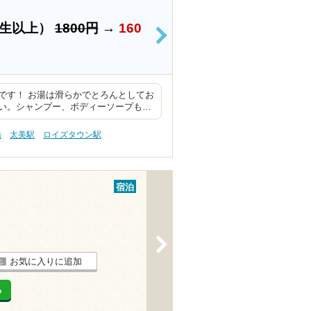
学生以上）
1800円
→
160
>
です！ お湯は滑らかでとろんとしてお
い。シャンプー、ボディーソープも…
湯
太美駅
ロイズタウン駅
宿泊
>
お気に入りに追加
る