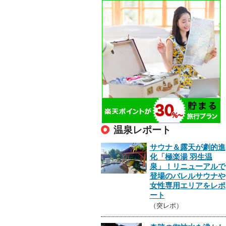
温泉レポート
サウナ＆露天が劇的進
化「極楽湯 羽生温
泉」！リニューアルで
登場のバレルサウナや
女性専用エリアをレポ
ート
（突レポ）