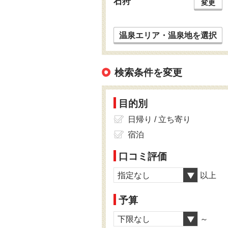
石狩
変更
温泉エリア・温泉地を選択
検索条件を変更
目的別
日帰り / 立ち寄り
宿泊
口コミ評価
指定なし
以上
予算
下限なし
～