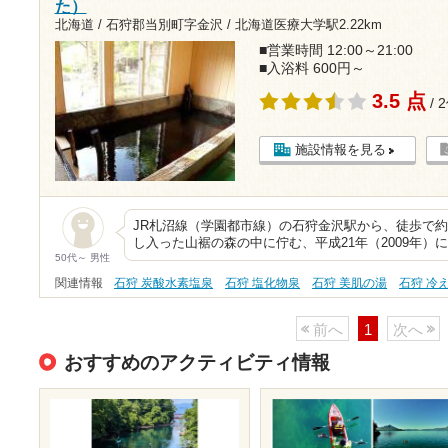
た）
北海道 / 石狩郡当別町字金沢 /
北海道医療大学駅2.22km
■営業時間 12:00～21:00
■入浴料 600円～
3.5 点
/ 
施設情報を見る
JR札沼線（学園都市線）の石狩金沢駅から、徒歩で約
し入った山裾の森の中に佇む、平成21年（2009年）
50代～ 男性
関連情報
石狩 炭酸水素塩泉
石狩 塩化物泉
石狩 美肌の湯
石狩 冷
前へ
1
次へ
おすすめのアクティビティ情報