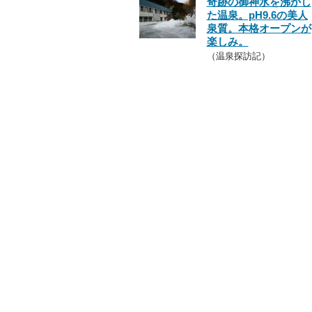
奇跡の御神水を沸かし
た温泉。pH9.6の美人
泉質。本格オープンが
楽しみ。
（温泉探訪記）