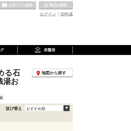
お気に入りの温泉
最近の履歴
ログイン
ID作成
グ
岩盤浴
める石
地図から探す
銭湯お
索
並び替え
おすすめ順