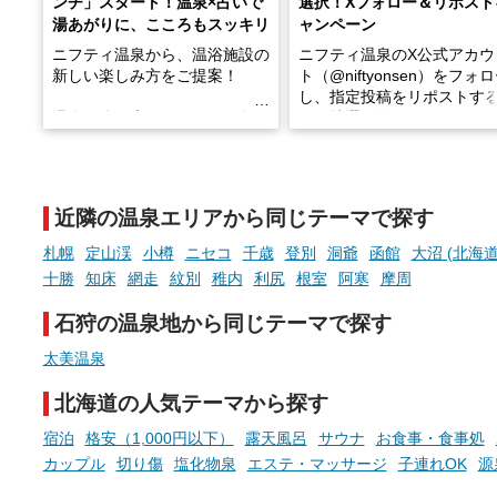
ンチ」スタート！温泉×占いで
選択！Xフォロー＆リポスト
湯あがりに、こころもスッキリ
ャンペーン
ニフティ温泉から、温浴施設の
ニフティ温泉のX公式アカウ
新しい楽しみ方をご提案！
ト（@niftyonsen）をフォ
し、指定投稿をリポストす
温泉で体を癒したあとに、占い
と、抽選で各回26（ふろ）
でこころもスッキリ──そんな
様（合計260名様）に選べる
新体験が楽しめる「占いベン
GIFT500円分をプレゼント
チ」を展開中♨
たします。
近隣の温泉エリアから同じテーマで探す
手相やタロットなど気軽に楽し
める占いで、“ととのう”おふろ
札幌
定山渓
小樽
ニセコ
千歳
登別
洞爺
函館
大沼 (北海道
時間を、もっと特別に。
十勝
知床
網走
紋別
稚内
利尻
根室
阿寒
摩周
石狩の温泉地から同じテーマで探す
太美温泉
北海道の人気テーマから探す
宿泊
格安（1,000円以下）
露天風呂
サウナ
お食事・食事処
カップル
切り傷
塩化物泉
エステ・マッサージ
子連れOK
源