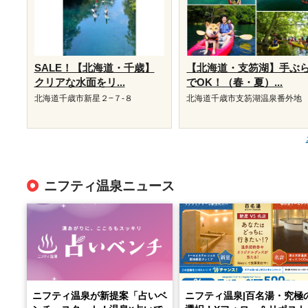
SALE！【北海道・千歳】
【北海道・支笏湖】手ぶ
クリアな水面をリ...
でOK！（春・夏）...
北海道千歳市新星２−７-８
北海道千歳市支笏湖温泉番外地
ニフティ温泉ニュース
ニフティ温泉が新提案「占いベ
ニフティ温泉|百名湯・究極