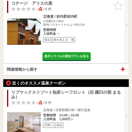
コテージ アリスの里
お気に入
りに追加
-点
/ 0 件
北海道 / 岩内郡岩内町
小沢駅14.10km
岩内バスターミナルより約12分
営業時間
入浴料金 ～
宿泊
海が見える・海
楽天トラベルの宿泊プランを見る
関連情報から探す
近くのオススメ温泉クーポン
リブマックスリゾート知床シーフロント（旧 羅臼の宿 まる
み）
-点
/ 0 件
北海道 / 目梨郡羅臼町 / 羅臼温泉
営業時間 13:00～22:00
入浴料金 1,000円～
日帰り
宿泊