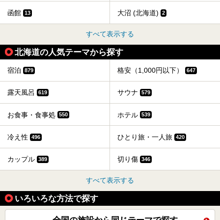
函館
大沼 (北海道)
13
2
すべて表示する
北海道の人気テーマから探す
宿泊
格安（1,000円以下）
879
647
露天風呂
サウナ
619
579
お食事・食事処
ホテル
550
539
冷え性
ひとり旅・一人旅
496
420
カップル
切り傷
389
346
すべて表示する
いろいろな方法で探す