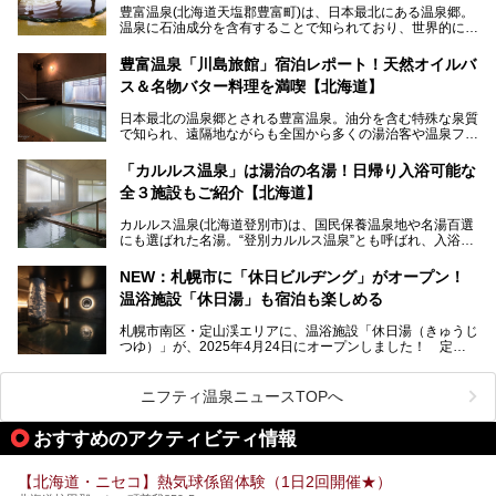
豊富温泉(北海道天塩郡豊富町)は、日本最北にある温泉郷。
で、ぜひお試しください。※6月13日配布開始、なくなり次
温泉に石油成分を含有することで知られており、世界的にも
第終了
大変希少な泉質です。また、油分が乾癬やアトピー性皮膚炎
に特効があると言われ、遠隔地ながらも全国から湯治・療養
───
豊富温泉「川島旅館」宿泊レポート！天然オイルバ
目的で多くの人々が訪れます。
提供元：株式会社バルクオム【PR】
ス＆名物バター料理を満喫【北海道】
この記事は株式会社バルクオム商品のPR記事です。
今回、四半世紀以上に渡り全国の温泉を巡り続ける筆者が現
日本最北の温泉郷とされる豊富温泉。油分を含む特殊な泉質
地体験し、独自の視点で豊富温泉の“天然オイルバス”をレポ
で知られ、遠隔地ながらも全国から多くの湯治客や温泉ファ
ート。温泉地概要や日帰り入浴施設をはじめ、宿泊施設・ア
ンが訪れる地です。
クセスまで徹底紹介します！
「カルルス温泉」は湯治の名湯！日帰り入浴可能な
「川島旅館」は、豊富温泉の開湯当初から営業する老舗旅
全３施設もご紹介【北海道】
館。とりわけ温泉の良さと名物のバター料理に定評があり、
口コミの評判も非常に高い宿。今回は筆者自ら宿泊し、自慢
カルルス温泉(北海道登別市)は、国民保養温泉地や名湯百選
の温泉や料理をはじめ、パブリックスペース・客室など宿の
にも選ばれた名湯。“登別カルルス温泉”とも呼ばれ、入浴剤
全貌を徹底的にご紹介します！
としてその名を聞いたことがある方も多いでしょう。観光色
豊かな登別温泉とは対照的な存在で、今も湯治場的な要素が
NEW：札幌市に「休日ビルヂング」がオープン！
残る閑静な温泉地です。
温浴施設「休日湯」も宿泊も楽しめる
今回、四半世紀以上に渡り全国の温泉を巡り続ける筆者が現
札幌市南区・定山渓エリアに、温浴施設「休日湯（きゅうじ
地体験し、カルルス温泉をご紹介。温泉地の概要や泉質解説
つゆ）」が、2025年4月24日にオープンしました！ 定山
をはじめ、日帰り入浴可能な全３施設の紹介・周辺観光・ア
渓の新たなランドマーク「休日ビルヂング」として誕生した
クセスまで徹底紹介します！
この施設は、温泉・サウナの「休日湯」・ラウンジの「THE
LOUNGE DAYOF」・グルメ「休日洋麺店」・ホテル「エク
ニフティ温泉ニュースTOPへ
スクラメーションホテル」で構成された、まさに大人の癒し
空間。
おすすめのアクティビティ情報
今回は、そんな「休日ビルヂング」の魅力を5つのポイント
からご紹介します。
【北海道・ニセコ】熱気球係留体験（1日2回開催★）