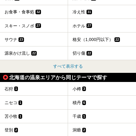
お食事・食事処
冷え性
32
31
スキー・スノボ
ホテル
27
27
サウナ
格安（1,000円以下）
23
22
源泉かけ流し
切り傷
22
22
すべて表示する
北海道の温泉エリアから同じテーマで探す
石狩
小樽
1
3
ニセコ
積丹
1
6
苫小牧
千歳
1
1
登別
洞爺
2
2