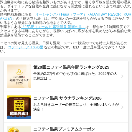
深山幽谷の地にある秘湯も趣深いものがありますが、遠く水平線を望む海辺の温泉
も、ダイナミックな自然を全身に感じながら開放感に浸れるという点で根強い人気
があります。
静岡県熱海市にある
「オーシャンスパ Fuua（フーア） - ATAMI BAY RESORT KOR
AKUEN」
の「露天立ち湯」は、空や海との一体感を得ながらまるで海に浮かんで
いるような感覚になる独特の心地よさで人気。
千葉市にある
「JFA夢フィールド 幕張温泉 湯楽の里」
は、都心から1時間程度でア
クセスできる場所にありながら、視界いっぱいに広がる海を眺めながら本格的な天
然温泉を堪能することができます。
ニセコの海が見える温泉、日帰り温泉、スーパー銭湯の中でも特に人気があるの
は、
コテージ アリスの里
などの施設です。ぜひ一度は足を運んでみてくださ
い。
第20回ニフティ温泉年間ランキング2025
全国約2.2万件の中から頂点に選ばれた、2025年の人
気施設は…
ニフティ温泉 サウナランキング2026
おふろ好きユーザーの投票により、全国No.1サウナが
決定！
ニフティ温泉プレミアムクーポン