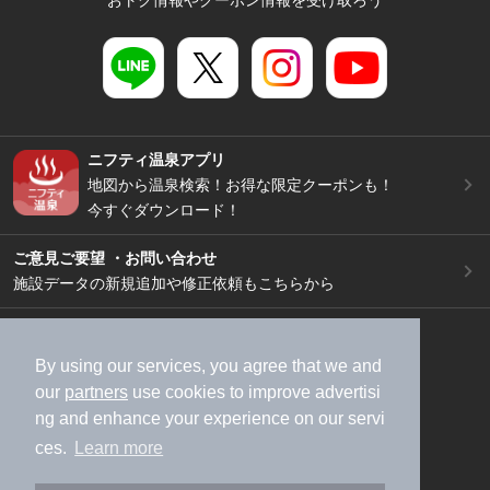
ニフティ温泉アプリ
地図から温泉検索！お得な限定クーポンも！
今すぐダウンロード！
ご意見ご要望 ・お問い合わせ
施設データの新規追加や修正依頼もこちらから
スマートフォン
/
PC
加盟店募集（資料請求）
広告出稿のご案内
By using our services, you agree that we and
our
partners
use cookies to improve advertisi
利用規約
ライフスタイルMEMBERS+規約
ng and enhance your experience on our servi
特定商取引法に基づく表記
ヘルプ
採用情報
ces.
Learn more
運営会社
個人情報保護ポリシー