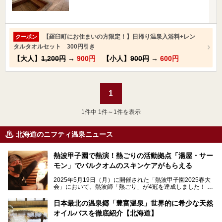
【羅臼町にお住まいの方限定！】日帰り温泉入浴料+レン
クーポン
タルタオルセット 300円引き
【大人】
1,200円
→
900円
【小人】
900円
→
600円
1
1
件中 1件～1件を表示
北海道のニフティ温泉ニュース
熱波甲子園で熱演！熱ごりの活動拠点「湯屋・サー
モン」でバルクオムのスキンケアがもらえる
2025年5月19日（月）に開催された「熱波甲子園2025春大
会」において、熱波師「熱ごり」が4冠を達成しました！
このたび、バルクオム賞の受賞を記念して、熱ごりさんの活
動拠点である北海道の銭湯「湯屋・サーモン」にて、メンズ
日本最北の温泉郷「豊富温泉」世界的に希少な天然
スキンケアブランド バルクオムの「ONE DAY KIT」を数量
オイルバスを徹底紹介【北海道】
限定でプレゼントいたします。
老若男女問わず、多くの方にご体験いただける製品ですの