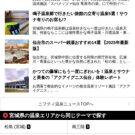
エーション。“温泉のデパート”・“東の横綱”と称される鳴子
温浴施設「スパメッツァ仙台 竜泉寺の湯」にて特別イベン
温泉郷の中でも、3本の異なる自家源泉を使い分けるその実
トを開催！居酒屋の手搾りサワーのような本格感が味わえる
力は折り紙付き。実際に宿泊した筆者が、“温泉”を中心にそ
「サッポロ 濃い搾りレモンサワー ノンアルコール」を無料
鳴子温泉郷で行きたい旅館の立寄り温泉5選！サウ
の全貌を詳細レビューします！
配布します。さらにSNS投稿で「サッポロ 濃い搾りグレフ
ナ有りのお宿も!?
ルサワー ノンアルコール」もプレゼント。湯上がりにぴっ
たりの一杯をぜひお楽しみください。
宮城県の鳴子温泉郷は温泉好きなら一度は行きたい温泉天
国。何故ならここには個性豊かな鳴子温泉・川渡温泉・東鳴
子温泉・中山平温泉・鬼首温泉という5つの温泉地があり、
硫黄泉、塩化物泉、硫酸塩泉、炭酸水素塩泉などと多様な泉
仙台市のスーパー銭湯おすすめ14選 【2025年最新
質がそろっているからです。
版】
ー
また共同浴場（日帰り温泉）だけでなく、嬉しいことに多く
仙台市は、宮城県中部に位置する同県の県庁所在地。広瀬
の旅館・ホテルも立ち寄り入浴に門戸を開いてくれていま
提供元：サッポロビール【PR】
川・青葉山といった豊かな自然に恵まれた「杜の都」として
す。
知られ、戦国武将・伊達政宗のお膝元として歴史ファンにも
この記事はサッポロビールのPRイベント告知記事です。
人気です。新幹線を使えば都心から1時間30分とアクセスも
今回はそんな旅館の中から、おすすめしたい5ヶ所の温泉を
かつての藤塚にもう一度にぎわいを！温泉とサウナ
よく、気軽に訪れやすい地方都市の1つです。
セレクトしてみました。うち3ヶ所はサウナも楽しめます。
と美食の「アクアイグニス仙台」体験レポート
今回は、仙台市内のおすすめスーパー銭湯をご紹介します。
お洒落で都会的なイメージの複合温泉リゾート施設「アクア
仙台牛タンなどを堪能するグルメ旅や、スポーツ観戦の遠征
イグニス」。
時などに利用しやすい温浴施設がたくさんありますよ。
関西空港や吉川美南（埼玉県）に続いて仙台市若林区に202
2年4月にオープンした「アクアイグニス仙台」は、日帰り
ニフティ温泉ニュースTOPへ
温泉の「藤塚の湯」、マルシェ リアン、和食「笠庵」、イ
タリアン「グリーチネ」、ベーカリー「マリアージュ ドゥ
宮城県の温泉エリアから同じテーマで探す
ファリーヌ」、スイーツの「コンフィチュール アッシュ」
と「ル ショコラ ドゥ アッシュ」、そしてカフェ「猿田彦珈
琲」と話題のお店が勢ぞろい！
松島 (宮城)
南三陸
5
3
この「アクアイグニス仙台」の魅力を探りにお出かけしてき