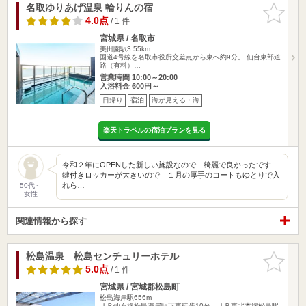
名取ゆりあげ温泉 輪りんの宿
お気に入
りに追加
4.0点
/ 1 件
宮城県 / 名取市
美田園駅3.55km
国道4号線を名取市役所交差点から東へ約9分。 仙台東部道
路（有料）…
営業時間 10:00～20:00
入浴料金 600円～
日帰り
宿泊
海が見える・海
楽天トラベルの宿泊プランを見る
令和２年にOPENした新しい施設なので 綺麗で良かったです
鍵付きロッカーが大きいので １月の厚手のコートもゆとりで入
れら…
50代～
女性
関連情報から探す
松島温泉 松島センチュリーホテル
お気に入
りに追加
5.0点
/ 1 件
宮城県 / 宮城郡松島町
松島海岸駅656m
ＪＲ仙石線松島海岸駅下車徒歩10分、ＪＲ東北本線松島駅