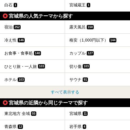
ました。
白石
宮城蔵王
1
1
宮城県の人気テーマから探す
宿泊
露天風呂
252
150
冷え性
格安（1,000円以下）
146
144
お食事・食事処
カップル
140
127
ひとり旅・一人旅
切り傷
103
103
ホテル
サウナ
103
91
すべて表示する
宮城県の近隣から同じテーマで探す
東北地方 全域
宮城県
55
11
青森県
岩手県
12
4