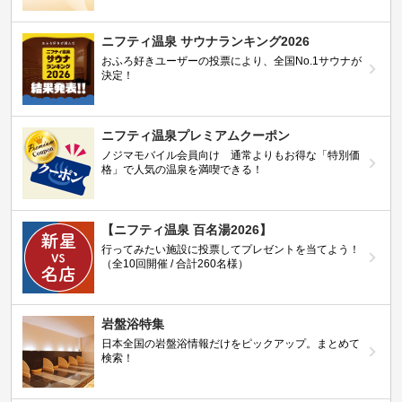
ニフティ温泉 サウナランキング2026
おふろ好きユーザーの投票により、全国No.1サウナが
決定！
ニフティ温泉プレミアムクーポン
ノジマモバイル会員向け 通常よりもお得な「特別価
格」で人気の温泉を満喫できる！
【ニフティ温泉 百名湯2026】
行ってみたい施設に投票してプレゼントを当てよう！
（全10回開催 / 合計260名様）
岩盤浴特集
日本全国の岩盤浴情報だけをピックアップ。まとめて
検索！