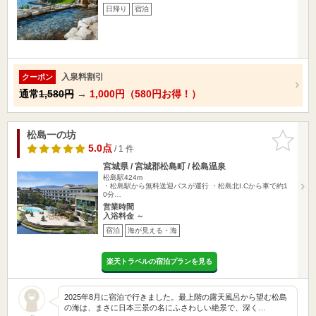
日帰り
宿泊
入泉料割引
クーポン
通常
1,580円
→
1,000円（580円お得！）
松島一の坊
お気に入
りに追加
5.0点
/ 1 件
宮城県 / 宮城郡松島町 / 松島温泉
松島駅424m
・松島駅から無料送迎バスが運行 ・松島北I.Cから車で約1
0分…
営業時間
入浴料金 ～
宿泊
海が見える・海
楽天トラベルの宿泊プランを見る
2025年8月に宿泊で行きました。 ​最上階の露天風呂から望む松島
の海は、まさに日本三景の名にふさわしい絶景で、深く…