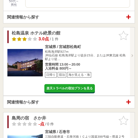
50代～
男性
関連情報から探す
松島温泉 ホテル絶景の館
お気に入
りに追加
3.0点
/ 1 件
宮城県 / 宮城郡松島町
松島海岸駅927m
JR仙石線 松島海岸駅より徒歩15分、またはJR東北線 松島
駅より徒…
営業時間 13:00～20:00
入浴料金 800円～
日帰り
宿泊
海が見える・海
楽天トラベルの宿泊プランを見る
関連情報から探す
島周の宿 さか井
お気に入
りに追加
-点
/ 0 件
宮城県 / 石巻市
三陸自動車道・石巻河南ＩＣより国道398号線～県道２号