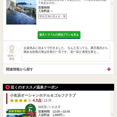
下車徒歩15分…
営業時間
入浴料金 ～
宿泊
海が見える・海
楽天トラベルの宿泊プランを見る
​お盆休みに泊まりで行きました。 なんと言っても、露天風呂から
眺める松島の海は圧巻の一言です。 刻一刻と表情を変え…
50代～
男性
関連情報から探す
近くのオススメ温泉クーポン
小名浜オーシャンホテル＆ゴルフクラブ
4.3点
/ 15 件
福島県 / いわき市
営業時間 12:00～22:00
入浴料金 1,580円～