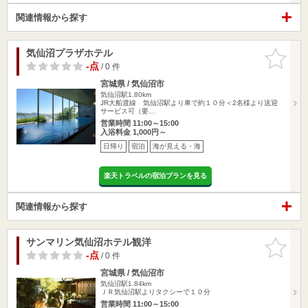
関連情報から探す
気仙沼プラザホテル
お気に入
りに追加
-点
/ 0 件
宮城県 / 気仙沼市
気仙沼駅1.80km
JR大船渡線 気仙沼駅より車で約１０分＜2名様より送迎
サービス可（要…
営業時間 11:00～15:00
入浴料金 1,000円～
日帰り
宿泊
海が見える・海
楽天トラベルの宿泊プランを見る
関連情報から探す
サンマリン気仙沼ホテル観洋
お気に入
りに追加
-点
/ 0 件
宮城県 / 気仙沼市
気仙沼駅1.84km
ＪＲ気仙沼駅よりタクシーで１０分
営業時間 11:00～15:00