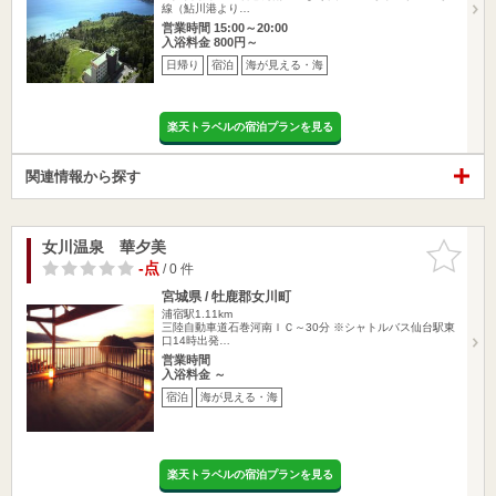
線（鮎川港より…
営業時間 15:00～20:00
入浴料金 800円～
日帰り
宿泊
海が見える・海
楽天トラベルの宿泊プランを見る
関連情報から探す
女川温泉 華夕美
お気に入
りに追加
-点
/ 0 件
宮城県 / 牡鹿郡女川町
浦宿駅1.11km
三陸自動車道石巻河南ＩＣ～30分 ※シャトルバス仙台駅東
口14時出発…
営業時間
入浴料金 ～
宿泊
海が見える・海
楽天トラベルの宿泊プランを見る