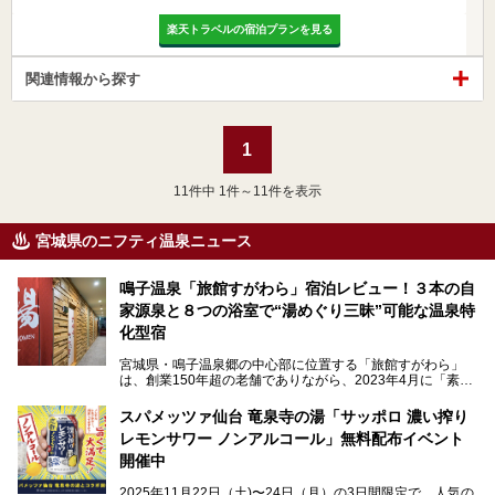
楽天トラベルの宿泊プランを見る
関連情報から探す
1
11
件中 1件～11件を表示
宮城県のニフティ温泉ニュース
鳴子温泉「旅館すがわら」宿泊レビュー！３本の自
家源泉と８つの浴室で“湯めぐり三昧”可能な温泉特
化型宿
宮城県・鳴子温泉郷の中心部に位置する「旅館すがわら」
は、創業150年超の老舗でありながら、2023年4月に「素泊
まり専門の宿」としてリニューアルオープン。同時に温泉熱
を利用したサウナも新設され、温泉ファン・サウナ―双方に
スパメッツァ仙台 竜泉寺の湯「サッポロ 濃い搾り
注目のスポットです。
レモンサワー ノンアルコール」無料配布イベント
開催中
特筆すべきは、館内で完結する圧倒的な「湯めぐり」のバリ
2025年11月22日（土)〜24日（月）の3日間限定で、人気の