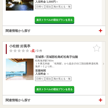
入浴料金 1,000円～
日帰り
宿泊
海が見える・海
楽天トラベルの宿泊プランを見る
関連情報から探す
小松館 好風亭
お気に入
りに追加
-点
/ 0 件
宮城県 / 宮城郡松島町松島字仙隨
松島海岸駅780m
ＪＲ東北本線 「松島駅」から徒歩15分三陸自動車道松島
海岸ＩＣより約…
営業時間
入浴料金 ～
日帰り
宿泊
海が見える・海
楽天トラベルの宿泊プランを見る
関連情報から探す