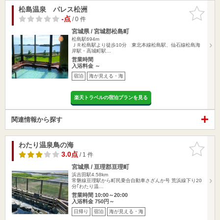
松島温泉 パレス松洲
お気に入
りに追加
-点
/ 0 件
宮城県 / 宮城郡松島町
松島駅694m
ＪＲ松島駅より徒歩10分 東北本線松島駅、仙石線松島海
岸駅・高城町駅…
営業時間
入浴料金 ～
宿泊
海が見える・海
楽天トラベルの宿泊プランを見る
関連情報から探す
わたり温泉鳥の海
お気に入
りに追加
3.0点
/ 1 件
宮城県 / 亘理郡亘理町
浜吉田駅4.58km
常磐線亘理駅から町民乗合自動車さざんか号 荒浜線下り20
分｢わたり温…
営業時間 10:00～20:00
入浴料金 750円～
日帰り
宿泊
海が見える・海