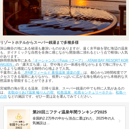
リゾートホテルからスーパー銭湯まで多種多様
深山幽谷の地にある秘湯も趣深いものがありますが、遠く水平線を望む海辺の温泉
も、ダイナミックな自然を全身に感じながら開放感に浸れるという点で根強い人気
があります。
静岡県熱海市にある
「オーシャンスパ Fuua（フーア） - ATAMI BAY RESORT KOR
AKUEN」
の「露天立ち湯」は、空や海との一体感を得ながらまるで海に浮かんで
いるような感覚になる独特の心地よさで人気。
千葉市にある
「JFA夢フィールド 幕張温泉 湯楽の里」
は、都心から1時間程度でア
クセスできる場所にありながら、視界いっぱいに広がる海を眺めながら本格的な天
然温泉を堪能することができます。
宮城県の海が見える温泉、日帰り温泉、スーパー銭湯の中でも特に人気があるの
は、
名取ゆりあげ温泉 輪りんの宿
、
松島温泉 松島センチュリーホテル
、
松島一
の坊
などの施設です。ぜひ一度は足を運んでみてください。
第20回ニフティ温泉年間ランキング2025
全国約2.2万件の中から頂点に選ばれた、2025年の人
気施設は…