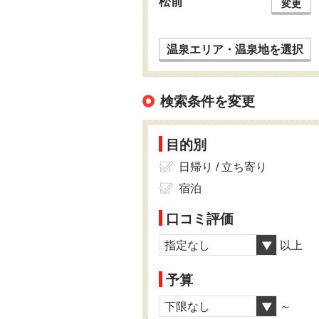
松前
変更
温泉エリア・温泉地を選択
検索条件を変更
目的別
日帰り / 立ち寄り
宿泊
口コミ評価
指定なし
以上
予算
下限なし
～