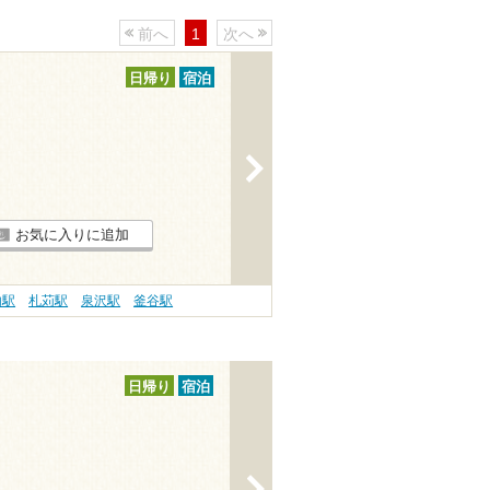
前へ
1
次へ
日帰り
宿泊
>
お気に入りに追加
内駅
札苅駅
泉沢駅
釜谷駅
日帰り
宿泊
>