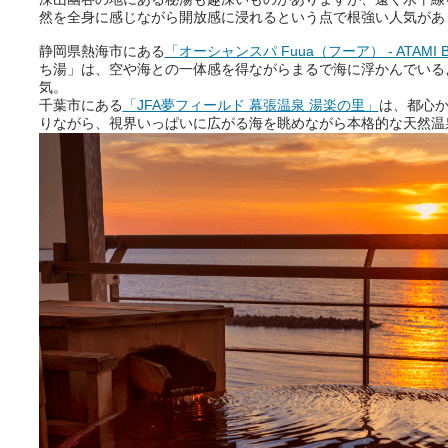
然を全身に感じながら開放感に浸れるという点で根強い人気があ
静岡県熱海市にある
「オーシャンスパ Fuua（フーア） - ATAMI BA
ち湯」は、空や海との一体感を得ながらまるで海に浮かんでいる
気。
千葉市にある
「JFA夢フィールド 幕張温泉 湯楽の里」
は、都心か
りながら、視界いっぱいに広がる海を眺めながら本格的な天然温