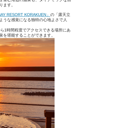
は、そんなあなたの心のつぶや
ります。
きをプロの占い師に相談するこ
とができるサービスです。
Y RESORT KORAKUEN」
の「露天立
ような感覚になる独特の心地よさで人
ら1時間程度でアクセスできる場所にあ
おふろパス会員様なら、この特
泉を堪能することができます。
別なひとときを「毎月10分無
料」でご利用いただけます。
お湯で体がほぐれたら、次は占
い師さんとお話しして、心もほ
ぐしてみませんか？