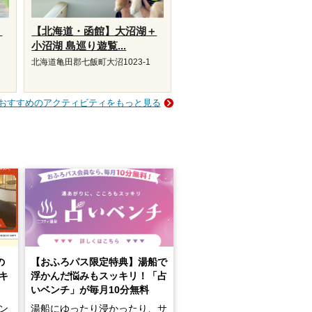
・
【北海道・函館】大沼湖＋
小沼湖 島巡り遊覧...
北海道亀田郡七飯町大沼1023-1
.
おすすめのアクティビティをもっと見る
の
【おふろパス限定特典】湯船で
キ
浮かんだ悩みもスッキリ！「占
いベンチ」が毎月10分無料
ン
湯船にゆったり浸かったり、サ