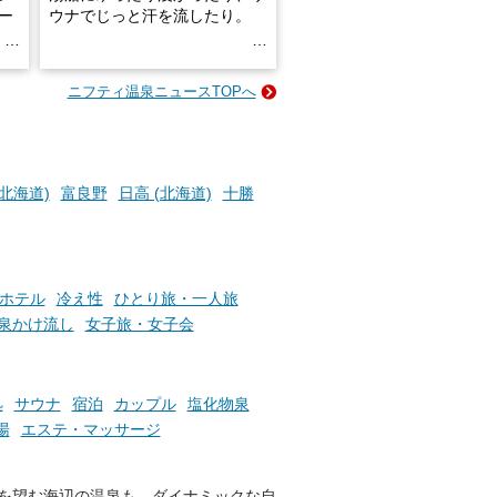
ロー
ウナでじっと汗を流したり。
る
名
e-
ニフティ温泉ニュースTOPへ
い
そんな「一人でぼんやり過ごす
時間」、ふだん後回しにしてい
た「これからのこと」や「ちょ
っとした悩み」が、頭に浮かん
でくることはありませんか？
(北海道)
富良野
日高 (北海道)
十勝
お風呂でリラックスしているか
らこそ向き合える、大切な自分
ホテル
冷え性
ひとり旅・一人旅
の本音。
泉かけ流し
女子旅・女子会
そんな心のつぶやきを、湯あが
りの温まった心のまま相談でき
たら素敵ですよね。
処
サウナ
宿泊
カップル
塩化物泉
湯
エステ・マッサージ
ニフティ温泉の「占いベンチ」
を望む海辺の温泉も、ダイナミックな自