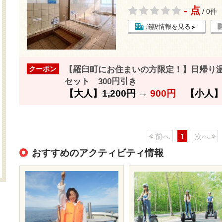
- 点
/ 0件
施設情報を見る
【羅臼町にお住まいの方限定！】日帰り
クーポン
セット 300円引き
【大人】
1,200円
→
900円
【小人
前へ
1
次へ
おすすめのアクティビティ情報