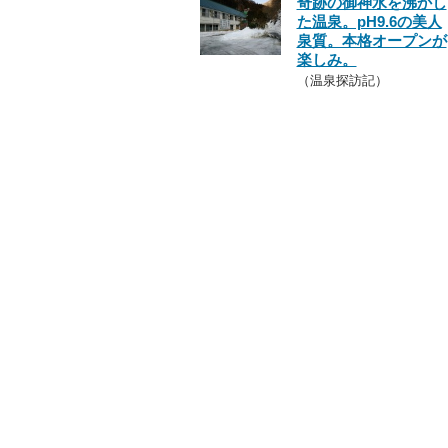
奇跡の御神水を沸かし
た温泉。pH9.6の美人
泉質。本格オープンが
楽しみ。
（温泉探訪記）