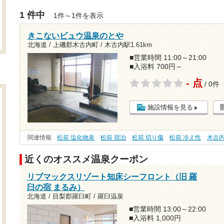
1 件中
1件～1件を表示
きこないビュウ温泉のとや
北海道 / 上磯郡木古内町 /
木古内駅1.61km
■営業時間 11:00～21:00
■入浴料 700円～
- 点
/ 0件
施設情報を見る
関連情報
松前 塩化物泉
松前 宿泊
松前 切り傷
松前 冷え性
木古
近くのオススメ温泉クーポン
リブマックスリゾート知床シーフロント（旧 羅
臼の宿 まるみ）
北海道 / 目梨郡羅臼町 / 羅臼温泉
■営業時間 13:00～22:00
■入浴料 1,000円