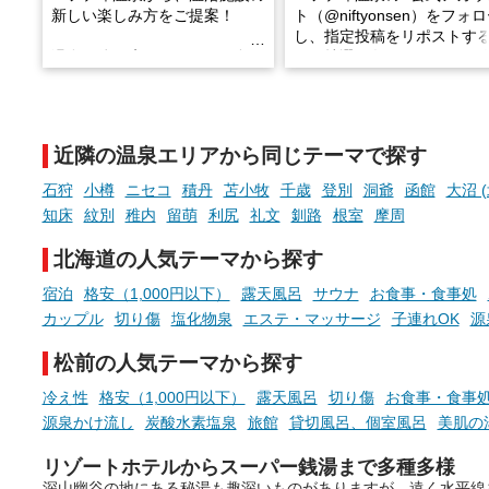
新しい楽しみ方をご提案！
ト（@niftyonsen）をフォ
し、指定投稿をリポストす
温泉で体を癒したあとに、占い
と、抽選で各回26（ふろ）
でこころもスッキリ──そんな
様（合計260名様）に選べる
新体験が楽しめる「占いベン
GIFT500円分をプレゼント
チ」を展開中♨
たします。
近隣の温泉エリアから同じテーマで探す
手相やタロットなど気軽に楽し
める占いで、“ととのう”おふろ
石狩
小樽
ニセコ
積丹
苫小牧
千歳
登別
洞爺
函館
大沼 
時間を、もっと特別に。
知床
紋別
稚内
留萌
利尻
礼文
釧路
根室
摩周
北海道の人気テーマから探す
宿泊
格安（1,000円以下）
露天風呂
サウナ
お食事・食事処
カップル
切り傷
塩化物泉
エステ・マッサージ
子連れOK
源
松前の人気テーマから探す
冷え性
格安（1,000円以下）
露天風呂
切り傷
お食事・食事
源泉かけ流し
炭酸水素塩泉
旅館
貸切風呂、個室風呂
美肌の
リゾートホテルからスーパー銭湯まで多種多様
深山幽谷の地にある秘湯も趣深いものがありますが、遠く水平線