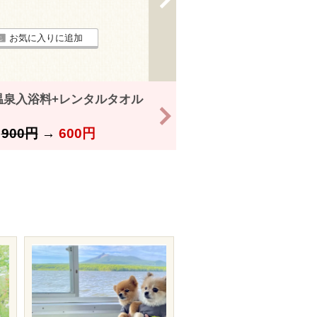
お気に入りに追加
温泉入浴料+レンタルタオル
>
】
900円
→
600円