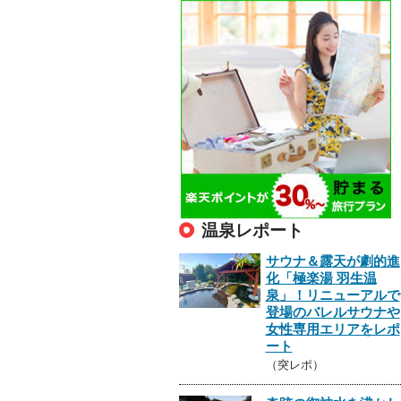
温泉レポート
サウナ＆露天が劇的進
化「極楽湯 羽生温
泉」！リニューアルで
登場のバレルサウナや
女性専用エリアをレポ
ート
（突レポ）