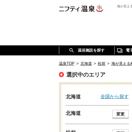
海が見え
温浴施設を探す
電
温泉TOP
>
北海道
>
松前
>
海が見える
選択中のエリア
全国から探す
北海道
北海道
変更