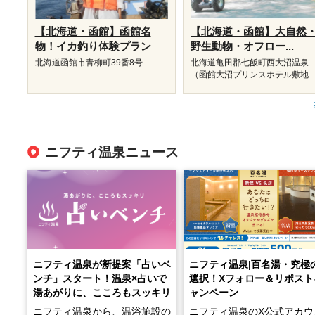
【北海道・函館】函館名
【北海道・函館】大自然
物！イカ釣り体験プラン
野生動物・オフロー...
北海道函館市青柳町39番8号
北海道亀田郡七飯町西大沼温泉
（函館大沼プリンスホテル敷地..
ニフティ温泉ニュース
ニフティ温泉が新提案「占いベ
ニフティ温泉|百名湯・究極
ンチ」スタート！温泉×占いで
選択！Xフォロー＆リポスト
湯あがりに、こころもスッキリ
ャンペーン
ニフティ温泉から、温浴施設の
ニフティ温泉のX公式アカウ