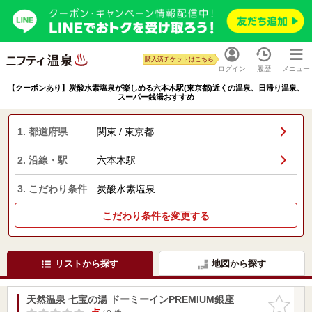
購入済チケットはこちら
ログイン
履歴
メニュー
【クーポンあり】炭酸水素塩泉が楽しめる六本木駅(東京都)近くの温泉、日帰り温泉、
スーパー銭湯おすすめ
1. 都道府県
関東 / 東京都
2. 沿線・駅
六本木駅
3. こだわり条件
炭酸水素塩泉
こだわり条件を変更する
リストから探す
地図から探す
天然温泉 七宝の湯 ドーミーインPREMIUM銀座
お気に入
りに追加