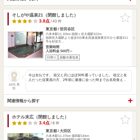
そしがや温泉21（閉館しました）
お気に入
りに追加
3.8点
/ 43 件
東京都 / 世田谷区
六本木駅11.32km
祖師ヶ谷大蔵駅322m
祖師谷大蔵駅より徒歩5分東名高速道路東京ICから都道311
号を杉並方…
営業時間
入浴料金 500円～
日帰り
炭酸水素塩泉
今は在仏です。 祖父と共にほぼ30年通っていました。 祖父と友
人だった従業員の方、2年前に最後に会った時までお名前覚え…
40代 男
性
関連情報から探す
ホテル末広（閉館しました）
お気に入
りに追加
3.4点
/ 8 件
東京都 / 大田区
六本木駅11.37km
蒲田駅184m
JR京浜東北線蒲田駅の南口駅前