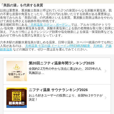
「美肌の湯」を代表する泉質
以前は重曹泉、重炭酸土類泉と呼ばれていた2つの泉質からなる炭酸水素塩泉。肌
の不要な皮脂や角質をとったり、毛穴の汚れを除いたりする効果がある重曹泉は、
各地でみられる「美肌の湯」の代表格といえる泉質。重炭酸土類泉は痛みをやわら
げて炎症を押さえる鎮静作用が特色です。
東京都町田市にある
「天然温泉 ロテン・ガーデン」
では、アルカリ性のナトリウ
ム-塩化物・炭酸水素塩泉を提供。炭酸水素塩泉による肌の老廃物を取り除く効果に
加え、アルカリ性によるクレンジング効果や塩化物泉による保温・保湿効果なども
あわせて得られる贅沢な泉質となっています。
六本木駅の炭酸水素塩泉が楽しめる温泉、日帰り温泉、スーパー銭湯の中でも特に
人気があるのは、
天然温泉 七宝の湯 ドーミーインPREMIUM銀座
、
天神湯
、
戸越
銀座温泉
などの施設です。ぜひ一度は足を運んでみてください。
第20回ニフティ温泉年間ランキング2025
全国約2.2万件の中から頂点に選ばれた、2025年の人
気施設は…
ニフティ温泉 サウナランキング2026
おふろ好きユーザーの投票により、全国No.1サウナが
決定！