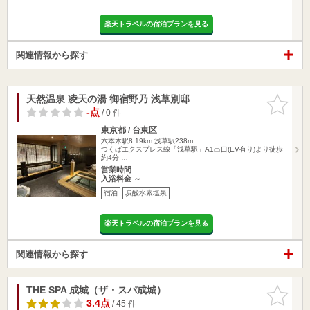
楽天トラベルの宿泊プランを見る
関連情報から探す
天然温泉 凌天の湯 御宿野乃 浅草別邸
お気に入
りに追加
-点
/ 0 件
東京都 / 台東区
六本木駅8.19km
浅草駅238m
つくばエクスプレス線「浅草駅」A1出口(EV有り)より徒歩
約4分 …
営業時間
入浴料金 ～
宿泊
炭酸水素塩泉
楽天トラベルの宿泊プランを見る
関連情報から探す
THE SPA 成城（ザ・スパ成城）
お気に入
りに追加
3.4点
/ 45 件