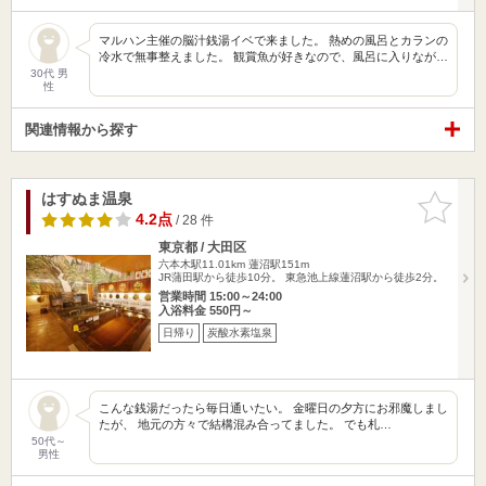
マルハン主催の脳汁銭湯イベで来ました。 熱めの風呂とカランの
冷水で無事整えました。 観賞魚が好きなので、風呂に入りなが…
30代 男
性
関連情報から探す
はすぬま温泉
お気に入
りに追加
4.2点
/ 28 件
東京都 / 大田区
六本木駅11.01km
蓮沼駅151m
JR蒲田駅から徒歩10分。 東急池上線蓮沼駅から徒歩2分。
営業時間 15:00～24:00
入浴料金 550円～
日帰り
炭酸水素塩泉
こんな銭湯だったら毎日通いたい。 金曜日の夕方にお邪魔しまし
たが、 地元の方々で結構混み合ってました。 でも札…
50代～
男性