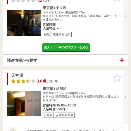
-点
/ 0 件
東京都 / 中央区
六本木駅3.17km
東銀座駅247m
東京メトロ日比谷線・都営浅草線「東銀座駅」4番出口か
ら徒歩約4分 …
営業時間
入浴料金 ～
宿泊
炭酸水素塩泉
楽天トラベルの宿泊プランを見る
関連情報から探す
天神湯
お気に入
りに追加
3.6点
/ 26 件
東京都 / 品川区
六本木駅5.10km
新馬場駅221m
京急本線 新馬場駅より徒歩3分首都高速湾岸線 大井出口よ
り国道357…
営業時間 15:00～23:00
入浴料金 550円～
日帰り
炭酸水素塩泉