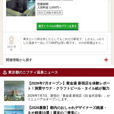
営業時間
入浴料金 1,050円～
宿泊
炭酸水素塩泉
楽天トラベルの宿泊プランを見る
東京という枠を外したとしてもこれだけ駅近で、しかもしっかり
した温泉で一泊して7,000円は安い類です。 その分部屋はキャ…
40代 男
性
関連情報から探す
東京都のニフティ温泉ニュース
【2026年7月オープン】黄金湯 新宿店を体験レポー
ト！洞窟サウナ・クラフトビール・タイル絵が魅力
2026年7月7日、新宿の「黄金湯 新宿店（旧 金沢浴場）」が
リニューアルオープンします。
レトロでノスタルジックなタイル絵はそのまま、昔からここ
【2026最新】都内のおしゃれデザイナーズ銭湯・
を知る地元の人にも、新しく足を運んでくれる人にも愛され
ネオ銭湯15選！週末のご褒美に♪
る、今の時代の"銭湯"として生まれ変わりました。洞窟のよ