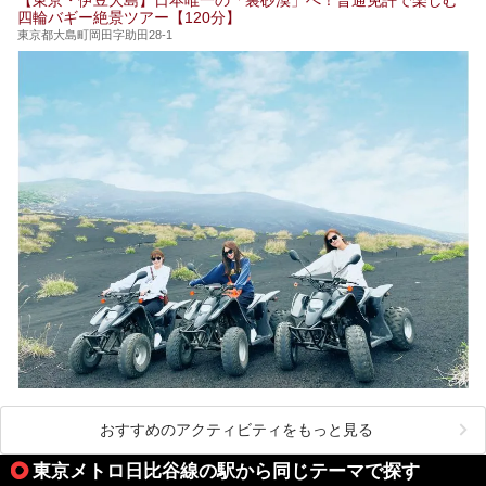
24時間営業で宿泊できる施設や、1,000円以下で楽しめる安
四輪バギー絶景ツアー【120分】
い施設、デートや休日レジャーにもぴったりなエンタメ要素
が充実した施設など、利用のシーンに合わせて参考にしてく
東京都大島町岡田字助田28-1
ださい。
おすすめのアクティビティをもっと見る
東京メトロ日比谷線の駅から同じテーマで探す