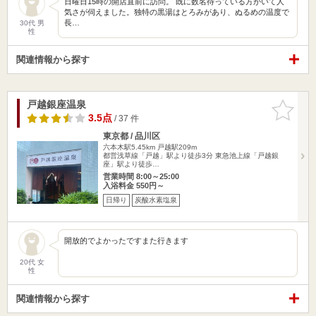
日曜日15時の開店直前に訪問。 既に数名待っている方がいて人
気さが伺えました。独特の黒湯はとろみがあり、ぬるめの温度で
長…
30代 男
性
関連情報から探す
戸越銀座温泉
お気に入
りに追加
3.5点
/ 37 件
東京都 / 品川区
六本木駅5.45km
戸越駅209m
都営浅草線「戸越」駅より徒歩3分 東急池上線「戸越銀
座」駅より徒歩…
営業時間 8:00～25:00
入浴料金 550円～
日帰り
炭酸水素塩泉
開放的でよかったですまた行きます
20代 女
性
関連情報から探す