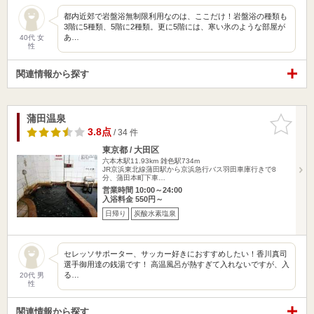
都内近郊で岩盤浴無制限利用なのは、ここだけ！岩盤浴の種類も
3階に5種類、5階に2種類。更に5階には、寒い氷のような部屋が
あ…
40代 女
性
関連情報から探す
蒲田温泉
お気に入
りに追加
3.8点
/ 34 件
東京都 / 大田区
六本木駅11.93km
雑色駅734m
JR京浜東北線蒲田駅から京浜急行バス羽田車庫行きで8
分、蒲田本町下車…
営業時間 10:00～24:00
入浴料金 550円～
日帰り
炭酸水素塩泉
セレッソサポーター、サッカー好きにおすすめしたい！香川真司
選手御用達の銭湯です！ 高温風呂が熱すぎて入れないですが、入
る…
20代 男
性
関連情報から探す