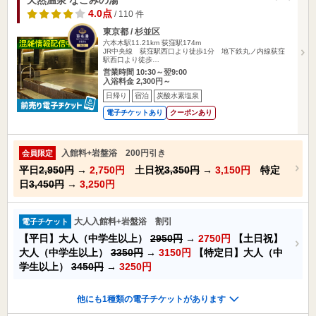
4.0点
/ 110 件
東京都 / 杉並区
六本木駅11.21km
荻窪駅174m
JR中央線 荻窪駅西口より徒歩1分 地下鉄丸ノ内線荻窪
駅西口より徒歩…
営業時間 10:30～翌9:00
入浴料金 2,300円～
日帰り
宿泊
炭酸水素塩泉
電子チケットあり
クーポンあり
入館料+岩盤浴 200円引き
会員限定
平日
2,950円
→
2,750円
土日祝
3,350円
→
3,150円
特定
日
3,450円
→
3,250円
大人入館料+岩盤浴 割引
電子チケット
【平日】大人（中学生以上）
2950円
→
2750円
【土日祝】
大人（中学生以上）
3350円
→
3150円
【特定日】大人（中
学生以上）
3450円
→
3250円
他にも1種類の電子チケットがあります