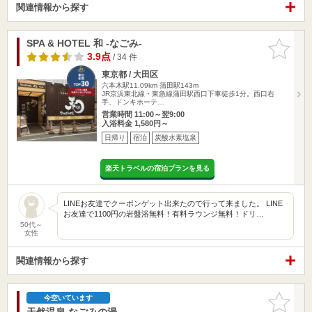
関連情報から探す
SPA & HOTEL 和 -なごみ-
お気に入
りに追加
3.9点
/ 34 件
東京都 / 大田区
六本木駅11.09km
蒲田駅143m
JR京浜東北線・東急線蒲田駅西口下車徒歩1分。西口右
手、ドンキホーテ…
営業時間 11:00～翌9:00
入浴料金 1,580円～
日帰り
宿泊
炭酸水素塩泉
楽天トラベルの宿泊プランを見る
LINEお友達でクーポンゲット出来たので行って来ました。 LINE
お友達で1100円の岩盤浴無料！有料ラウンジ無料！ドリ…
50代～
女性
関連情報から探す
お気に入
今空いています
りに追加
天然温泉 なごみの湯