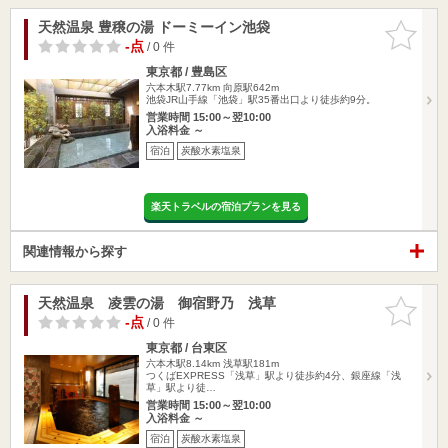
天然温泉 豊穣の湯 ドーミーイン池袋
お気に入
りに追加
-点
/ 0 件
東京都 / 豊島区
六本木駅7.77km
向原駅642m
池袋JR山手線「池袋」駅35番出口より徒歩約9分。
営業時間 15:00～翌10:00
入浴料金 ～
宿泊
炭酸水素塩泉
楽天トラベルの宿泊プランを見る
関連情報から探す
天然温泉 凌雲の湯 御宿野乃 浅草
お気に入
りに追加
-点
/ 0 件
東京都 / 台東区
六本木駅8.14km
浅草駅181m
つくばEXPRESS「浅草」駅より徒歩約4分、銀座線「浅
草」駅より徒…
営業時間 15:00～翌10:00
入浴料金 ～
宿泊
炭酸水素塩泉