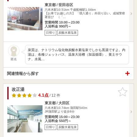
東京都 / 世田谷区
六本木駅10.51km
千歳船橋駅1.04km
【お車でお越しの方】 「環八通り」外回り沿い。成城警察
署並び （「…
営業時間 10:00～23:00
入浴料金 990円～
日帰り
炭酸水素塩泉
泉質は、ナトリウム塩化物炭酸水素塩泉でしかも黒湯ですよ。内
湯は、各種ジェットバス、温泉大浴槽（加温循環）、黄土サウ
ナ、水風…
匿名
関連情報から探す
改正湯
お気に入
りに追加
4.1点
/ 12 件
東京都 / 大田区
六本木駅10.74km
蒲田駅540m
JR蒲田駅より徒歩8分
営業時間 15:00～23:30
入浴料金 550円～
日帰り
炭酸水素塩泉