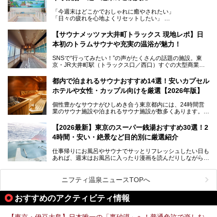
うなユニークなサウナ、自家醸造のクラフトビールが飲める
「今週末はどこかでおしゃれに癒やされたい」
ビアバーなど、新しく登場したスポットも併せて紹介しま
「日々の疲れを心地よくリセットしたい」
す。充実した設備があるのに、基本の入浴料が銭湯価格の5
──そんなときにおすすめなのが、今、都内で大きなブーム
50円というのも嬉しすぎます！
となっている新しいスタイルの銭湯です。
【サウナメッツァ大井町トラックス 現地レポ】日
本初のトラムサウナや充実の温浴が魅力！
最近、SNSやメディアで「デザイナーズ銭湯」や「ネオ銭
湯」という言葉をよく耳にしませんか？
SNSで“行ってみたい！”の声がたくさんの話題の施設。東
京・JR大井町駅（トラックス口／西口）すぐの大型商業施
本記事では、そもそもこれらがどんな銭湯なのか、その気に
設・大井町 トラックスに、2026年3月28日、「サウナメッ
なる違いを分かりやすく解説！さらに、都内で絶対に外せな
ツァ大井町トラックス」がニューオープン。施設の様子をレ
いおしゃれな名店15選を、おすすめの順番で一挙にご紹介
都内で泊まれるサウナおすすめ14選！安いカプセル
ポ―トします。
します。
ホテルや女性・カップル向けを厳選【2026年版】
個性豊かなサウナがひしめき合う東京都内には、24時間営
業のサウナ施設や泊まれるサウナ施設が数多くあります。
終電を逃した深夜の利用に限らず、時間を気にしないサウナ
を旅の目的とする「サ旅」や自分へのご褒美のための宿泊な
【2026最新】東京のスーパー銭湯おすすめ30選！2
ど、自分の好きなタイミングで好きなだけサ活ができるのが
4時間・安い・絶景など目的別に厳選紹介
魅力です。
仕事帰りにお風呂やサウナでサッとリフレッシュしたい日も
最近では、男性専用施設だけでなく、カップルや女性に嬉し
あれば、週末はお風呂に入ったり漫画を読んだりしながら一
い個室サウナも増えてきました。
日中ダラダラ過ごしたい日もあると思います。
この記事では、東京都内にある24時間営業のサウナの中か
また、終電を逃してしまい、「このまま朝までゆっくりでき
ら、特におすすめしたい施設14選をご紹介します。
ニフティ温泉ニュースTOPへ
る場所があれば」と探した経験がある人も多いのではないで
宿泊可能な施設もピックアップしているので、ぜひチェック
しょうか。
してみてください。
おすすめのアクティビティ情報
そこで本記事では、東京でおすすめのスーパー銭湯を、目的
別に厳選した30施設からご紹介します。
【東京・伊豆大島】日本唯一の「裏砂漠」へ！普通免許で楽しむ