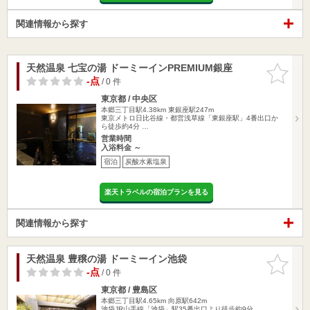
関連情報から探す
天然温泉 七宝の湯 ドーミーインPREMIUM銀座
お気に入
りに追加
-点
/ 0 件
東京都 / 中央区
本郷三丁目駅4.38km
東銀座駅247m
東京メトロ日比谷線・都営浅草線「東銀座駅」4番出口か
ら徒歩約4分 …
営業時間
入浴料金 ～
宿泊
炭酸水素塩泉
楽天トラベルの宿泊プランを見る
関連情報から探す
天然温泉 豊穣の湯 ドーミーイン池袋
お気に入
りに追加
-点
/ 0 件
東京都 / 豊島区
本郷三丁目駅4.65km
向原駅642m
池袋JR山手線「池袋」駅35番出口より徒歩約9分。