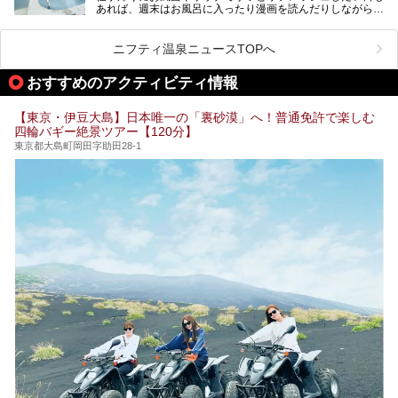
あれば、週末はお風呂に入ったり漫画を読んだりしながら一
い個室サウナも増えてきました。
日中ダラダラ過ごしたい日もあると思います。
この記事では、東京都内にある24時間営業のサウナの中か
また、終電を逃してしまい、「このまま朝までゆっくりでき
ら、特におすすめしたい施設14選をご紹介します。
ニフティ温泉ニュースTOPへ
る場所があれば」と探した経験がある人も多いのではないで
宿泊可能な施設もピックアップしているので、ぜひチェック
しょうか。
してみてください。
おすすめのアクティビティ情報
そこで本記事では、東京でおすすめのスーパー銭湯を、目的
別に厳選した30施設からご紹介します。
【東京・伊豆大島】日本唯一の「裏砂漠」へ！普通免許で楽しむ
24時間営業で宿泊できる施設や、1,000円以下で楽しめる安
四輪バギー絶景ツアー【120分】
い施設、デートや休日レジャーにもぴったりなエンタメ要素
が充実した施設など、利用のシーンに合わせて参考にしてく
東京都大島町岡田字助田28-1
ださい。