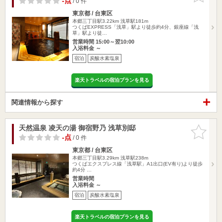
-点
/ 0 件
東京都 / 台東区
本郷三丁目駅3.22km
浅草駅181m
つくばEXPRESS「浅草」駅より徒歩約4分、銀座線「浅
草」駅より徒…
営業時間 15:00～翌10:00
入浴料金 ～
宿泊
炭酸水素塩泉
楽天トラベルの宿泊プランを見る
関連情報から探す
天然温泉 凌天の湯 御宿野乃 浅草別邸
お気に入
りに追加
-点
/ 0 件
東京都 / 台東区
本郷三丁目駅3.29km
浅草駅238m
つくばエクスプレス線「浅草駅」A1出口(EV有り)より徒歩
約4分 …
営業時間
入浴料金 ～
宿泊
炭酸水素塩泉
楽天トラベルの宿泊プランを見る