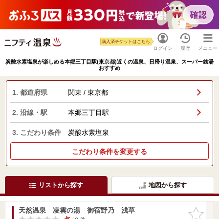
購入済チケットはこちら
ログイン
履歴
メニュー
炭酸水素塩泉が楽しめる本郷三丁目駅(東京都)近くの温泉、日帰り温泉、スーパー銭湯
おすすめ
1. 都道府県
関東 / 東京都
2. 沿線・駅
本郷三丁目駅
3. こだわり条件
炭酸水素塩泉
こだわり条件を変更する
リストから探す
地図から探す
天然温泉 凌雲の湯 御宿野乃 浅草
お気に入
りに追加