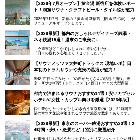
【2026年7月オープン】黄金湯 新宿店を体験レポー
ト！洞窟サウナ・クラフトビール・タイル絵が魅力
2026年7月7日、新宿の「黄金湯 新宿店（旧 金沢浴場）」が
リニューアルオープンします。
レトロでノスタルジックなタイル絵はそのまま、昔からここ
【2026最新】都内のおしゃれデザイナーズ銭湯・
を知る地元の人にも、新しく足を運んでくれる人にも愛され
ネオ銭湯15選！週末のご褒美に♪
る、今の時代の"銭湯"として生まれ変わりました。洞窟のよ
うなユニークなサウナ、自家醸造のクラフトビールが飲める
「今週末はどこかでおしゃれに癒やされたい」
ビアバーなど、新しく登場したスポットも併せて紹介しま
「日々の疲れを心地よくリセットしたい」
す。充実した設備があるのに、基本の入浴料が銭湯価格の5
──そんなときにおすすめなのが、今、都内で大きなブーム
50円というのも嬉しすぎます！
となっている新しいスタイルの銭湯です。
【サウナメッツァ大井町トラックス 現地レポ】日
本初のトラムサウナや充実の温浴が魅力！
最近、SNSやメディアで「デザイナーズ銭湯」や「ネオ銭
湯」という言葉をよく耳にしませんか？
SNSで“行ってみたい！”の声がたくさんの話題の施設。東
京・JR大井町駅（トラックス口／西口）すぐの大型商業施
本記事では、そもそもこれらがどんな銭湯なのか、その気に
設・大井町 トラックスに、2026年3月28日、「サウナメッ
なる違いを分かりやすく解説！さらに、都内で絶対に外せな
ツァ大井町トラックス」がニューオープン。施設の様子をレ
いおしゃれな名店15選を、おすすめの順番で一挙にご紹介
都内で泊まれるサウナおすすめ14選！安いカプセル
ポ―トします。
します。
ホテルや女性・カップル向けを厳選【2026年版】
個性豊かなサウナがひしめき合う東京都内には、24時間営
業のサウナ施設や泊まれるサウナ施設が数多くあります。
終電を逃した深夜の利用に限らず、時間を気にしないサウナ
を旅の目的とする「サ旅」や自分へのご褒美のための宿泊な
【2026最新】東京のスーパー銭湯おすすめ30選！2
ど、自分の好きなタイミングで好きなだけサ活ができるのが
4時間・安い・絶景など目的別に厳選紹介
魅力です。
仕事帰りにお風呂やサウナでサッとリフレッシュしたい日も
最近では、男性専用施設だけでなく、カップルや女性に嬉し