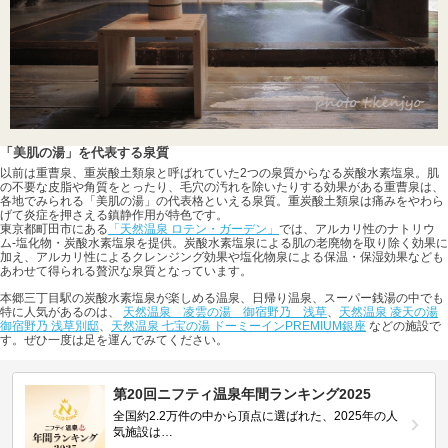
「美肌の湯」を代表する泉質
以前は重曹泉、重炭酸土類泉と呼ばれていた2つの泉質からなる炭酸水素塩泉。肌
の不要な皮脂や角質をとったり、毛穴の汚れを除いたりする効果がある重曹泉は、
各地でみられる「美肌の湯」の代表格といえる泉質。重炭酸土類泉は痛みをやわら
げて炎症を押さえる鎮静作用が特色です。
東京都町田市にある
「天然温泉 ロテン・ガーデン」
では、アルカリ性のナトリウ
ム-塩化物・炭酸水素塩泉を提供。炭酸水素塩泉による肌の老廃物を取り除く効果に
加え、アルカリ性によるクレンジング効果や塩化物泉による保温・保湿効果なども
あわせて得られる贅沢な泉質となっています。
本郷三丁目駅の炭酸水素塩泉が楽しめる温泉、日帰り温泉、スーパー銭湯の中でも
特に人気があるのは、
天然温泉 凌雲の湯 御宿野乃 浅草
、
天然温泉 凌天の湯
御宿野乃 浅草別邸
、
天然温泉 七宝の湯 ドーミーインPREMIUM銀座
などの施設で
す。ぜひ一度は足を運んでみてください。
第20回ニフティ温泉年間ランキング2025
全国約2.2万件の中から頂点に選ばれた、2025年の人
気施設は…