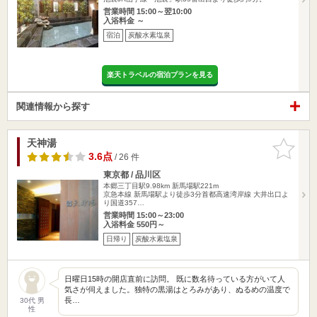
営業時間 15:00～翌10:00
入浴料金 ～
宿泊
炭酸水素塩泉
楽天トラベルの宿泊プランを見る
関連情報から探す
天神湯
お気に入
りに追加
3.6点
/ 26 件
東京都 / 品川区
本郷三丁目駅9.98km
新馬場駅221m
京急本線 新馬場駅より徒歩3分首都高速湾岸線 大井出口よ
り国道357…
営業時間 15:00～23:00
入浴料金 550円～
日帰り
炭酸水素塩泉
日曜日15時の開店直前に訪問。 既に数名待っている方がいて人
気さが伺えました。独特の黒湯はとろみがあり、ぬるめの温度で
長…
30代 男
性