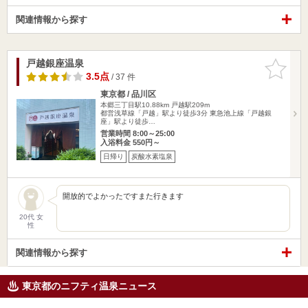
関連情報から探す
戸越銀座温泉
お気に入
りに追加
3.5点
/ 37 件
東京都 / 品川区
本郷三丁目駅10.88km
戸越駅209m
都営浅草線「戸越」駅より徒歩3分 東急池上線「戸越銀
座」駅より徒歩…
営業時間 8:00～25:00
入浴料金 550円～
日帰り
炭酸水素塩泉
開放的でよかったですまた行きます
20代 女
性
関連情報から探す
東京都のニフティ温泉ニュース