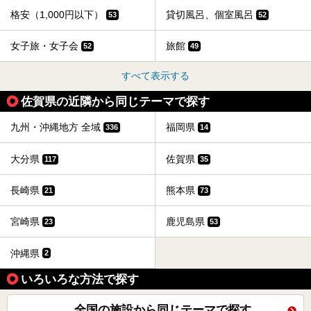
格安（1,000円以下）
貸切風呂、個室風呂
53
52
女子旅・女子会
旅館
52
49
すべて表示する
佐賀県の近隣から同じテーマで探す
九州・沖縄地方 全域
福岡県
336
14
大分県
佐賀県
117
35
長崎県
熊本県
21
73
宮崎県
鹿児島県
23
53
沖縄県
2
いろいろな方法で探す
全国の施設から同じテーマで探す