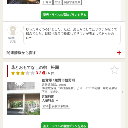
日帰り
宿泊
炭酸水素塩泉
楽天トラベルの宿泊プランを見る
ゆったりくつろげました。ただ、楽しみにしてたサウナがなくて
残念でした。日帰り温泉で検索してサウナが表示してあったの
に〜
50代～
女性
関連情報から探す
花とおもてなしの宿 松園
お気に入
りに追加
3.2点
/ 6 件
佐賀県 / 嬉野市嬉野町
嬉野温泉駅1.80km
JR佐世保線「武雄温泉駅」より JRバス利用 嬉野温泉駅
下車 徒歩5…
営業時間
入浴料金 ～
宿泊
炭酸水素塩泉
楽天トラベルの宿泊プランを見る