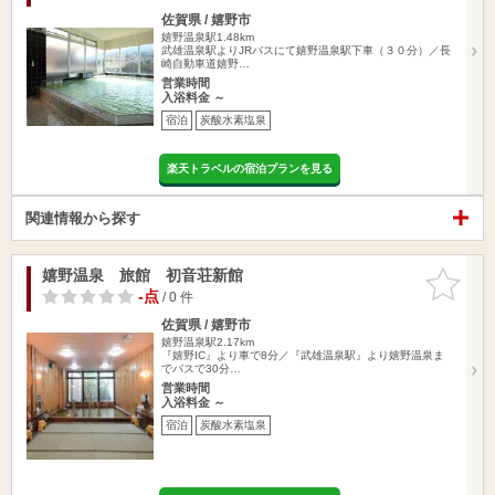
佐賀県 / 嬉野市
嬉野温泉駅1.48km
武雄温泉駅よりJRバスにて嬉野温泉駅下車（３０分）／長
崎自動車道嬉野…
営業時間
入浴料金 ～
宿泊
炭酸水素塩泉
楽天トラベルの宿泊プランを見る
関連情報から探す
嬉野温泉 旅館 初音荘新館
お気に入
りに追加
-点
/ 0 件
佐賀県 / 嬉野市
嬉野温泉駅2.17km
『嬉野IC』より車で8分／『武雄温泉駅』より嬉野温泉ま
でバスで30分…
営業時間
入浴料金 ～
宿泊
炭酸水素塩泉