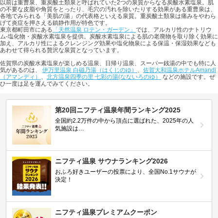
以前は重曹泉、重炭酸土類泉と呼ばれていた2つの泉質からなる炭酸水素塩泉。肌
の不要な皮脂や角質をとったり、毛穴の汚れを除いたりする効果がある重曹泉は、
各地でみられる「美肌の湯」の代表格といえる泉質。重炭酸土類泉は痛みをやわら
げて炎症を押さえる鎮静作用が特色です。
東京都町田市にある
「天然温泉 ロテン・ガーデン」
では、アルカリ性のナトリウ
ム-塩化物・炭酸水素塩泉を提供。炭酸水素塩泉による肌の老廃物を取り除く効果に
加え、アルカリ性によるクレンジング効果や塩化物泉による保温・保湿効果なども
あわせて得られる贅沢な泉質となっています。
佐賀県の炭酸水素塩泉が楽しめる温泉、日帰り温泉、スーパー銭湯の中でも特に人
気があるのは、
伊万里温泉 白磁乃湯（はくじのゆ）
、
佐賀大和温泉ホテルAmandi
（アマンディ）
、
北方温泉四季の里 七彩の湯(なないろのゆ）
などの施設です。ぜ
ひ一度は足を運んでみてください。
第20回ニフティ温泉年間ランキング2025
全国約2.2万件の中から頂点に選ばれた、2025年の人
気施設は…
ニフティ温泉 サウナランキング2026
おふろ好きユーザーの投票により、全国No.1サウナが
決定！
ニフティ温泉プレミアムクーポン