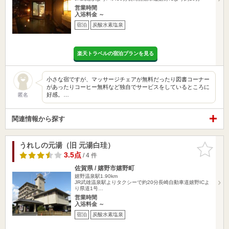
営業時間
入浴料金 ～
宿泊
炭酸水素塩泉
楽天トラベルの宿泊プランを見る
小さな宿ですが、マッサージチェアが無料だったり図書コーナー
があったりコーヒー無料など独自でサービスをしているところに
好感。…
匿名
関連情報から探す
うれしの元湯（旧 元湯白珪）
お気に入
りに追加
3.5点
/ 4 件
佐賀県 / 嬉野市嬉野町
嬉野温泉駅1.90km
JR武雄温泉駅よりタクシーで約20分長崎自動車道嬉野ICよ
り県道1号…
営業時間
入浴料金 ～
宿泊
炭酸水素塩泉