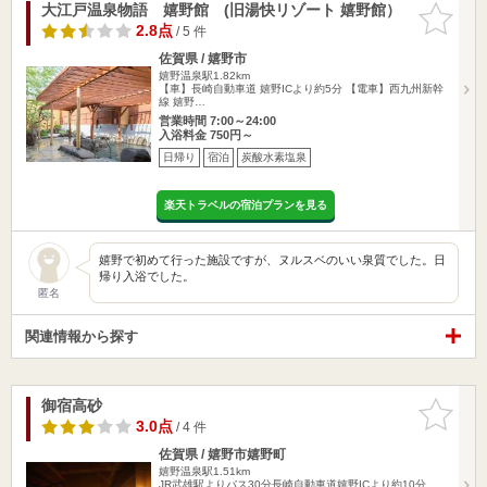
大江戸温泉物語 嬉野館 (旧湯快リゾート 嬉野館）
お気に入
りに追加
2.8点
/ 5 件
佐賀県 / 嬉野市
嬉野温泉駅1.82km
【車】長崎自動車道 嬉野ICより約5分 【電車】西九州新幹
線 嬉野…
営業時間 7:00～24:00
入浴料金 750円～
日帰り
宿泊
炭酸水素塩泉
楽天トラベルの宿泊プランを見る
嬉野で初めて行った施設ですが、ヌルスベのいい泉質でした。日
帰り入浴でした。
匿名
関連情報から探す
御宿高砂
お気に入
りに追加
3.0点
/ 4 件
佐賀県 / 嬉野市嬉野町
嬉野温泉駅1.51km
JR武雄駅よりバス30分長崎自動車道嬉野ICより約10分