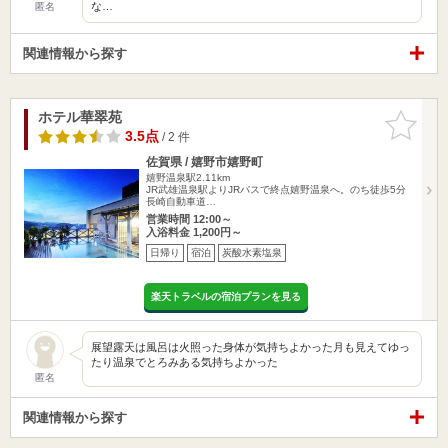
な…
匿名
関連情報から探す
ホテル華翠苑
お気に入
りに追加
3.5点
/ 2 件
佐賀県 / 嬉野市嬉野町
嬉野温泉駅2.11km
JR武雄温泉駅よりJRバスで終点嬉野温泉へ。のち徒歩5分
長崎自動車道…
営業時間 12:00～
入浴料金 1,200円～
日帰り
宿泊
炭酸水素塩泉
楽天トラベルの宿泊プランを見る
展望露天は風呂は火照った身体が気持ちよかった月も見えてゆっ
たり温泉でとろみある気持ちよかった
匿名
関連情報から探す