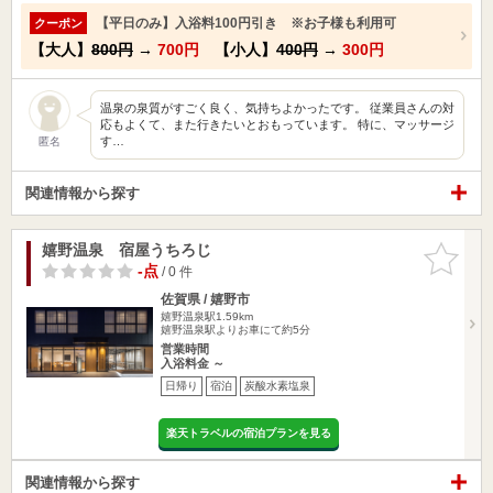
【平日のみ】入浴料100円引き ※お子様も利用可
クーポン
【大人】
800円
→
700円
【小人】
400円
→
300円
温泉の泉質がすごく良く、気持ちよかったです。 従業員さんの対
応もよくて、また行きたいとおもっています。 特に、マッサージ
す…
匿名
関連情報から探す
嬉野温泉 宿屋うちろじ
お気に入
りに追加
-点
/ 0 件
佐賀県 / 嬉野市
嬉野温泉駅1.59km
嬉野温泉駅よりお車にて約5分
営業時間
入浴料金 ～
日帰り
宿泊
炭酸水素塩泉
楽天トラベルの宿泊プランを見る
関連情報から探す