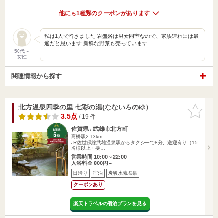
他にも1種類のクーポンがあります
私は1人で行きました 岩盤浴は男女同室なので、家族連れには最
適だと思います 新鮮な野菜も売っています
50代～
女性
関連情報から探す
北方温泉四季の里 七彩の湯(なないろのゆ）
お気に入
りに追加
3.5点
/ 19 件
佐賀県 / 武雄市北方町
高橋駅2.13km
JR佐世保線武雄温泉駅からタクシーで8分、送迎有り（15
名様以上・要…
営業時間 10:00～22:00
入浴料金 800円～
日帰り
宿泊
炭酸水素塩泉
クーポンあり
楽天トラベルの宿泊プランを見る