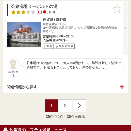
公衆浴場 シーボルトの湯
お気に入
りに追加
3.1点
/ 8 件
佐賀県 / 嬉野市
嬉野温泉駅1.65km
JR佐世保線 武雄温泉駅よりバス利用約30分長崎自動車道
嬉野ICよ…
営業時間 6:00～22:00
入浴料金 420円～
日帰り
炭酸水素塩泉
駐車場は90分無料です。 大人400円は安い。 施設は新しく清潔で
綺麗です。 お湯もトロッとしており、体の芯からポカ…
40代 女
性
関連情報から探す
1
2
35
件中 1件～30件を表示
佐賀県のニフティ温泉ニュース