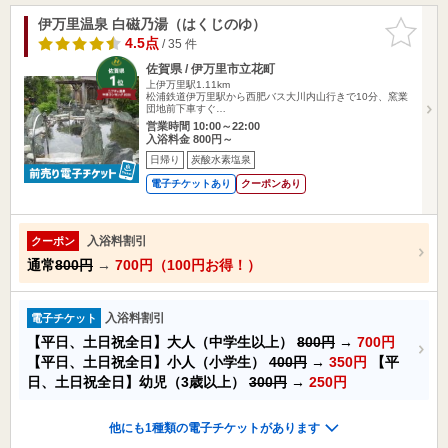
伊万里温泉 白磁乃湯（はくじのゆ）
お気に入
りに追加
4.5点
/ 35 件
佐賀県 / 伊万里市立花町
上伊万里駅1.11km
松浦鉄道伊万里駅から西肥バス大川内山行きで10分、窯業
団地前下車すぐ…
営業時間 10:00～22:00
入浴料金 800円～
日帰り
炭酸水素塩泉
電子チケットあり
クーポンあり
入浴料割引
クーポン
通常
800円
→
700円（100円お得！）
入浴料割引
電子チケット
【平日、土日祝全日】大人（中学生以上）
800円
→
700円
【平日、土日祝全日】小人（小学生）
400円
→
350円
【平
日、土日祝全日】幼児（3歳以上）
300円
→
250円
他にも1種類の電子チケットがあります