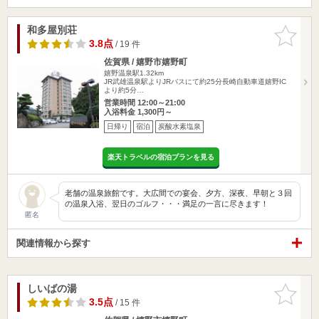
和多屋別荘
お気に入
りに追加
3.8点
/ 19 件
佐賀県 / 嬉野市嬉野町
嬉野温泉駅1.32km
JR武雄温泉駅よりJRバスにて約25分長崎自動車道嬉野IC
より約5分…
営業時間 12:00～21:00
入浴料金 1,300円～
日帰り
宿泊
炭酸水素塩泉
楽天トラベルの宿泊プランを見る
老舗の温泉旅館です。大広間での宴会、夕方、深夜、早朝と３回
の温泉入浴、翌日のゴルフ・・・満足の一言に尽きます！
匿名
関連情報から探す
しいばの湯
お気に入
りに追加
3.5点
/ 15 件