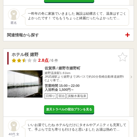
一昨年の冬に家族でいきました 施設は結構古くて、温泉はすごく
よかったです！ でももうちょっと綺麗だったらよかったで…
匿名
関連情報から探す
ホテル桜 嬉野
お気に入
りに追加
2.8点
/ 6 件
佐賀県 / 嬉野市嬉野町
嬉野温泉駅1.61km
JR武雄駅より嬉野までJRバスで約30分長崎自動車道嬉野I
Cより車で…
営業時間 15:00～22:00
入浴料金 1,500円～
日帰り
宿泊
炭酸水素塩泉
楽天トラベルの宿泊プランを見る
いいお湯でしたね ホテルなだけにタオルやアメニティも充実して
て、手ぶらで立ち寄りも行けると思いました お湯は熱めで…
40代 女