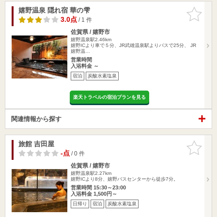
嬉野温泉 隠れ宿 華の雫
お気に入
りに追加
3.0点
/ 1 件
佐賀県 / 嬉野市
嬉野温泉駅2.46km
嬉野ICより車で５分、JR武雄温泉駅よりバスで25分、 JR
嬉野温…
営業時間
入浴料金 ～
宿泊
炭酸水素塩泉
楽天トラベルの宿泊プランを見る
関連情報から探す
旅館 吉田屋
お気に入
りに追加
-点
/ 0 件
佐賀県 / 嬉野市
嬉野温泉駅2.27km
嬉野ICより8分、嬉野バスセンターから徒歩7分。
営業時間 15:30～23:00
入浴料金 1,500円～
日帰り
宿泊
炭酸水素塩泉