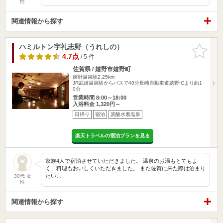
性
関連情報から探す
ハミルトン宇礼志野（うれしの）
お気に入
りに追加
4.7点
/ 5 件
佐賀県 / 嬉野市嬉野町
嬉野温泉駅2.25km
JR武雄温泉駅からバスで40分長崎自動車道嬉野ICより約1
0分
営業時間 8:00～18:00
入浴料金 1,320円～
日帰り
宿泊
炭酸水素塩泉
楽天トラベルの宿泊プランを見る
家族4人で宿泊させていただきました。 温泉のお湯もとてもよ
く、料理もおいしくいただきました。 また佐賀に来た際は泊まり
たい…
30代 女
性
関連情報から探す