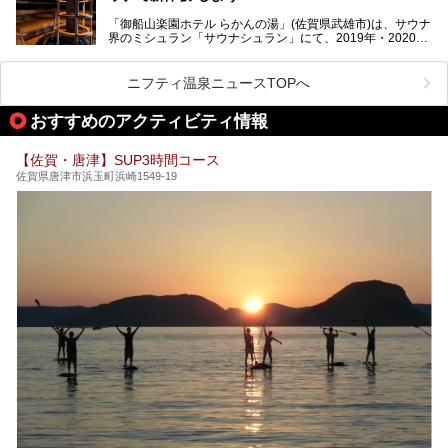
「御船山楽園ホテル らかんの湯」(佐賀県武雄市)は、サウナ
今回は、地元九州在住のニフティ温泉ライターである筆者が
界のミシュラン「サウナシュラン」にて、2019年・2020
「うれしの源泉 百年の湯」を現地体験。定番の大浴場をは
年・2021年の3年連続でグランプリを獲得。名実ともに日本
じめ、人気の家族湯や食事(ランチ)まで、それらの全貌を徹
一のサウナと言っても過言ではありません。
底紹介します！
ニフティ温泉ニュースTOPへ
今回は、その大注目のサウナと温泉入浴施設を、男女別浴室
───
ごとに現地取材してきました！ さらには、御船山楽園で同
提供元：うれしの源泉 百年の湯【PR】
おすすめのアクティビティ情報
時開催中のチームラボ作品展も併せてご紹介。アート＆サウ
この記事はうれしの源泉 百年の湯のPRレポート記事です。
ナというかつてどこにも無かった組み合わせで、新体験!し
てみましょう。
【佐賀・唐津】SUP3時間コース
佐賀県唐津市浜玉町浜崎1549-19