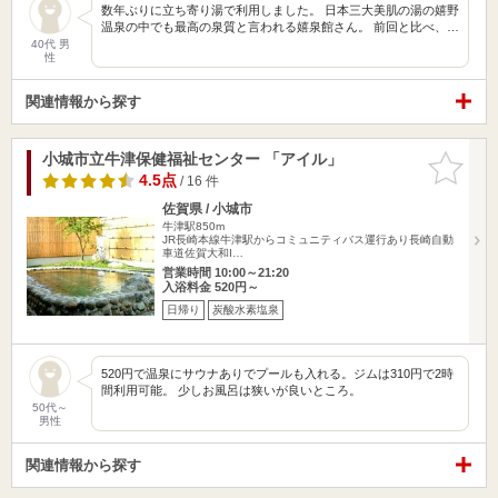
数年ぶりに立ち寄り湯で利用しました。 日本三大美肌の湯の嬉野
温泉の中でも最高の泉質と言われる嬉泉館さん。 前回と比べ、…
40代 男
性
関連情報から探す
小城市立牛津保健福祉センター 「アイル」
お気に入
りに追加
4.5点
/ 16 件
佐賀県 / 小城市
牛津駅850m
JR長崎本線牛津駅からコミュニティバス運行あり長崎自動
車道佐賀大和I…
営業時間 10:00～21:20
入浴料金 520円～
日帰り
炭酸水素塩泉
520円で温泉にサウナありでプールも入れる。ジムは310円で2時
間利用可能。 少しお風呂は狭いが良いところ。
50代～
男性
関連情報から探す