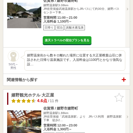
佐賀県 / 嬉野市嬉野町
嬉野温泉駅3.08km
JR佐世保線武雄温泉駅からJRバスにて約30分、嬉野バス
センター下車…
営業時間 11:00～21:00
入浴料金 1,100円～
日帰り
宿泊
炭酸水素塩泉
楽天トラベルの宿泊プランを見る
嬉野温泉街から数キロ離れた場所に位置する大正屋椎葉山荘に併
設された日帰り温泉施設です。入浴料金は1100円とかなり強気な
設…
50代～
男性
関連情報から探す
嬉野観光ホテル 大正屋
お気に入
りに追加
4.6点
/ 11 件
佐賀県 / 嬉野市嬉野町
嬉野温泉駅1.88km
JR佐世保線「武雄温泉駅」より JRバス利用 嬉野温泉駅
下車 徒歩2…
営業時間 12:00～23:00
入浴料金 1,300円～