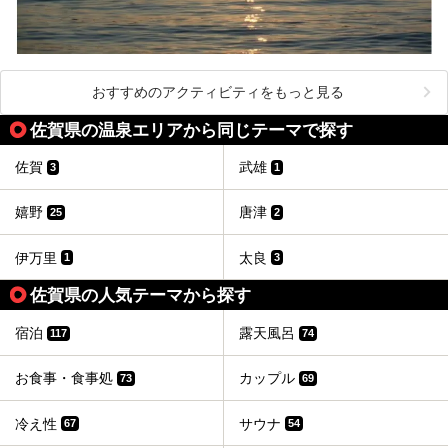
おすすめのアクティビティをもっと見る
佐賀県の温泉エリアから同じテーマで探す
佐賀
武雄
3
1
嬉野
唐津
25
2
伊万里
太良
1
3
佐賀県の人気テーマから探す
宿泊
露天風呂
117
74
お食事・食事処
カップル
73
69
冷え性
サウナ
67
54