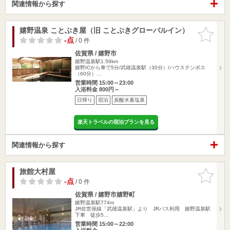
関連情報から探す
嬉野温泉 ことぶき屋（旧 ことぶきグローバルイン）
お気に入
りに追加
-点
/ 0 件
佐賀県 / 嬉野市
嬉野温泉駅1.59km
嬉野ICから車で5分/武雄温泉駅（30分）/ハウステンボス
（60分）…
営業時間 15:00～23:00
入浴料金 800円～
日帰り
宿泊
炭酸水素塩泉
楽天トラベルの宿泊プランを見る
関連情報から探す
旅館大村屋
お気に入
りに追加
-点
/ 0 件
佐賀県 / 嬉野市嬉野町
嬉野温泉駅774m
JR佐世保線「武雄温泉駅」より JRバス利用 嬉野温泉駅
下車 徒歩5…
営業時間 15:00～22:00