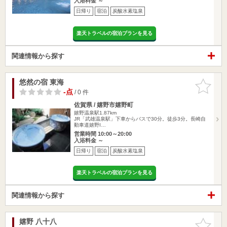
入浴料金 ～
日帰り
宿泊
炭酸水素塩泉
楽天トラベルの宿泊プランを見る
関連情報から探す
悠然の宿 東海
お気に入
りに追加
-点
/ 0 件
佐賀県 / 嬉野市嬉野町
嬉野温泉駅1.87km
JR「武雄温泉駅」下車からバスで30分。徒歩3分。長崎自
動車道嬉野I…
営業時間 10:00～20:00
入浴料金 ～
日帰り
宿泊
炭酸水素塩泉
楽天トラベルの宿泊プランを見る
関連情報から探す
嬉野 八十八
お気に入