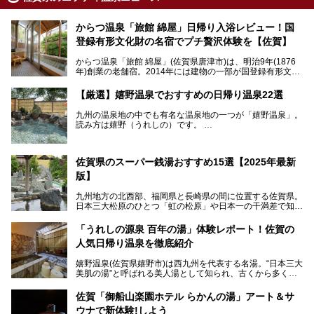
からつ温泉「旅館 綿屋」日帰り入浴レビュー！国
登録有形文化財の名宿でプチ贅沢体験を【佐賀】
からつ温泉「旅館 綿屋」(佐賀県唐津市)は、明治9年(1876
年)創業の老舗宿。2014年には建物の一部が国登録有形文化
財に登録され、この地でもとりわけ格式高い宿の一つです。
しかし良質の自家源泉を所有し、日帰り入浴が可能な点はあ
【厳選】嬉野温泉でおすすめの日帰り温泉22選
まり知られていません。近寄りがたいほどの敷居の高いイメ
ージとは反して、実は温かみある接客が特徴の名宿です。
九州の温泉地の中でも有名な温泉地の一つが「嬉野温泉」。
読み方は嬉野（うれしの）です。
文化財のラグジュアリー名宿で、お得にプチ贅沢体験を。今
日本三大美肌の湯で、入ると肌がツルツルスベスベになりま
回は「旅館 綿屋」の日帰り温泉を中心にレビューします！
すよ。
温泉街には特産の嬉野茶がいただけるお茶屋さんがあった
佐賀県のスーパー銭湯おすすめ15選【2025年最新
り、「美肌祈願」ができる豊玉姫神社があったりと見どころ
満載。
版】
温泉も日帰り温泉施設から老舗の旅館までバラエティに富ん
でいて、老若男女、家族からカップルまで満喫できます。
九州地方の北西部、福岡県と長崎県の間に位置する佐賀県。
時間がゆっくりと流れ、観光も楽しめる嬉野温泉、その中で
日本三大松原のひとつ「虹の松原」や日本一の干満差で知ら
も人気の日帰り温泉を紹介します！
れる有明海の干潟、玄界灘に面した棚田などの美しい風景が
泉質はもちろん、施設も充実している所が多く、いくつも回
魅力です。有田焼や伊万里焼、唐津焼などのやきものが盛ん
「うれしの源泉 百年の湯」体験レポート！佐賀の
りたい場所ばかりですよ。
なことでも知られています。
人気日帰り温泉を徹底紹介
佐賀県にはまた、嬉野温泉や武雄温泉を筆頭に数多くの温泉
があります。泉質は多種多様で、「町の数ほど温泉がある」
嬉野温泉(佐賀県嬉野市)は西九州を代表する名湯。“日本三大
と言われるほど。今回は、そんな佐賀県で特におすすめのス
美肌の湯”と呼ばれる美人湯として知られ、古くから多くの
ーパー銭湯をピックアップしました。
人々に利用され続けてきました。
中でも「うれしの源泉 百年の湯」は、嬉野温泉では数少な
佐賀「御船山楽園ホテル らかんの湯」アート＆サ
い日帰り入浴専門施設のひとつ。多くの常連客や観光客に親
ウナで新体験!しよう
しまれています。