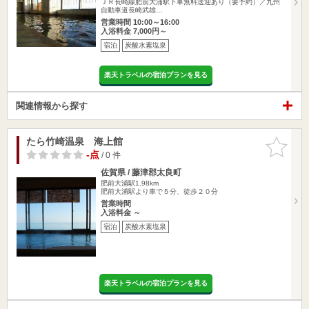
ＪＲ長崎線肥前大浦駅下車無料送迎あり（要予約）／九州
自動車道長崎武雄…
営業時間 10:00～16:00
入浴料金 7,000円～
宿泊
炭酸水素塩泉
楽天トラベルの宿泊プランを見る
関連情報から探す
たら竹崎温泉 海上館
お気に入
りに追加
-点
/ 0 件
佐賀県 / 藤津郡太良町
肥前大浦駅1.98km
肥前大浦駅より車で５分、徒歩２０分
営業時間
入浴料金 ～
宿泊
炭酸水素塩泉
楽天トラベルの宿泊プランを見る