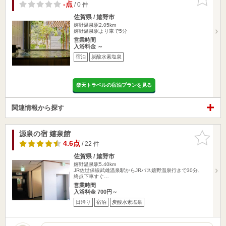
りに追加
-点
/ 0 件
佐賀県 / 嬉野市
嬉野温泉駅2.05km
嬉野温泉駅より車で5分
営業時間
入浴料金 ～
宿泊
炭酸水素塩泉
楽天トラベルの宿泊プランを見る
関連情報から探す
源泉の宿 嬉泉館
お気に入
りに追加
4.6点
/ 22 件
佐賀県 / 嬉野市
嬉野温泉駅5.40km
JR佐世保線武雄温泉駅からJRバス嬉野温泉行きで30分、
終点下車すぐ…
営業時間
入浴料金 700円～
日帰り
宿泊
炭酸水素塩泉