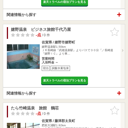
楽天トラベルの宿泊プランを見る
関連情報から探す
嬉野温泉 ビジネス旅館千代乃屋
お気に入
りに追加
-点
/ 0 件
佐賀県 / 嬉野市嬉野町
嬉野温泉駅1.50km
ＪＲ長崎線『武雄温泉駅』よりバスで３０分『／長崎道
『嬉野ＩＣ』より車…
営業時間
入浴料金 ～
宿泊
炭酸水素塩泉
楽天トラベルの宿泊プランを見る
関連情報から探す
たら竹崎温泉 旅館 鶴荘
お気に入
りに追加
-点
/ 0 件
佐賀県 / 藤津郡太良町
肥前大浦駅1.92km