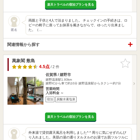
楽天トラベルの宿泊プランを見る
両親と子供と4人で泊まりました。 チェックインの手続きは、ロ
ビーの椅子に座ってお抹茶を戴きながらで、ゆったり出来まし
た。（…
匿名
関連情報から探す
萬象閣 敷島
お気に入
りに追加
4.5点
/ 2 件
佐賀県 / 嬉野市
嬉野温泉駅1.93km
嬉野ICから車で約10分 嬉野温泉駅からタクシー約7分
営業時間
入浴料金 ～
宿泊
炭酸水素塩泉
楽天トラベルの宿泊プランを見る
外来湯で貸切露天風呂を利用しました^ ^ 周りに気にせずのんび
り入れました。美肌の湯の通りヌルヌルのお湯でお肌ツルツルに