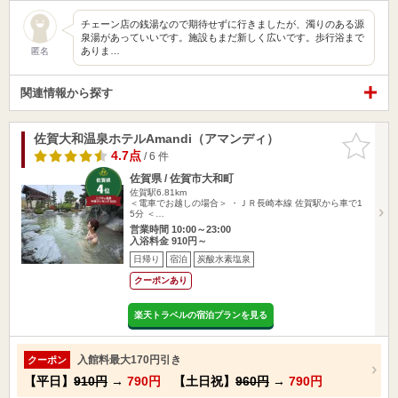
チェーン店の銭湯なので期待せずに行きましたが、濁りのある源
泉湯があっていいです。施設もまだ新しく広いです。歩行浴まで
ありま…
匿名
関連情報から探す
佐賀大和温泉ホテルAmandi（アマンディ）
お気に入
りに追加
4.7点
/ 6 件
佐賀県 / 佐賀市大和町
佐賀駅6.81km
＜電車でお越しの場合＞ ・ＪＲ長崎本線 佐賀駅から車で1
5分 ＜…
営業時間 10:00～23:00
入浴料金 910円～
日帰り
宿泊
炭酸水素塩泉
クーポンあり
楽天トラベルの宿泊プランを見る
入館料最大170円引き
クーポン
【平日】
910円
→
790円
【土日祝】
960円
→
790円