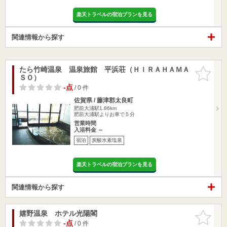
楽天トラベルの宿泊プランを見る
関連情報から探す
たら竹崎温泉 温泉旅館 平浜荘（ＨＩＲＡＨＡＭＡ
お気に入
ＳＯ）
りに追加
-点
/ 0 件
佐賀県 / 藤津郡太良町
肥前大浦駅1.86km
肥前大浦駅よりお車で５分
営業時間
入浴料金 ～
宿泊
炭酸水素塩泉
楽天トラベルの宿泊プランを見る
関連情報から探す
嬉野温泉 ホテル光陽閣
お気に入
りに追加
-点
/ 0 件