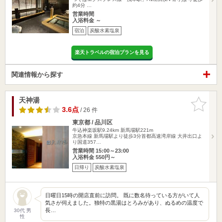
約4分 …
営業時間
入浴料金 ～
宿泊
炭酸水素塩泉
楽天トラベルの宿泊プランを見る
関連情報から探す
天神湯
お気に入
りに追加
3.6点
/ 26 件
東京都 / 品川区
牛込神楽坂駅9.24km
新馬場駅221m
京急本線 新馬場駅より徒歩3分首都高速湾岸線 大井出口よ
り国道357…
営業時間 15:00～23:00
入浴料金 550円～
日帰り
炭酸水素塩泉
日曜日15時の開店直前に訪問。 既に数名待っている方がいて人
気さが伺えました。独特の黒湯はとろみがあり、ぬるめの温度で
長…
30代 男
性