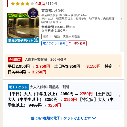
4.0点
/ 110 件
東京都 / 杉並区
牛込神楽坂駅10.60km
荻窪駅174m
JR中央線 荻窪駅西口より徒歩1分 地下鉄丸ノ内線荻窪
駅西口より徒歩…
営業時間 10:30～翌9:00
入浴料金 2,300円～
日帰り
宿泊
炭酸水素塩泉
電子チケットあり
クーポンあり
入館料+岩盤浴 200円引き
会員限定
平日
2,950円
→
2,750円
土日祝
3,350円
→
3,150円
特定
日
3,450円
→
3,250円
大人入館料+岩盤浴 割引
電子チケット
【平日】大人（中学生以上）
2950円
→
2750円
【土日祝】
大人（中学生以上）
3350円
→
3150円
【特定日】大人（中
学生以上）
3450円
→
3250円
他にも1種類の電子チケットがあります