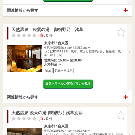
関連情報から探す
天然温泉 凌雲の湯 御宿野乃 浅草
お気に入
りに追加
-点
/ 0 件
東京都 / 台東区
牛込神楽坂駅5.53km
浅草駅181m
つくばEXPRESS「浅草」駅より徒歩約4分、銀座線「浅
草」駅より徒…
営業時間 15:00～翌10:00
入浴料金 ～
宿泊
炭酸水素塩泉
楽天トラベルの宿泊プランを見る
関連情報から探す
天然温泉 凌天の湯 御宿野乃 浅草別邸
お気に入
りに追加
-点
/ 0 件
東京都 / 台東区
牛込神楽坂駅5.59km
浅草駅238m
つくばエクスプレス線「浅草駅」A1出口(EV有り)より徒歩