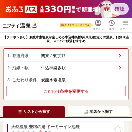
購入済チケットはこちら
ログイン
履歴
メニュー
【クーポンあり】炭酸水素塩泉が楽しめる牛込神楽坂駅(東京都)近くの温泉、日帰り温
泉、スーパー銭湯おすすめ
1. 都道府県
関東 / 東京都
2. 沿線・駅
牛込神楽坂駅
3. こだわり条件
炭酸水素塩泉
こだわり条件を変更する
リストから探す
地図から探す
天然温泉 豊穣の湯 ドーミーイン池袋
お気に入
りに追加