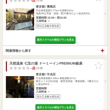
-点
/ 0 件
東京都 / 豊島区
牛込神楽坂駅3.77km
向原駅642m
池袋JR山手線「池袋」駅35番出口より徒歩約9分。
営業時間 15:00～翌10:00
入浴料金 ～
宿泊
炭酸水素塩泉
楽天トラベルの宿泊プランを見る
関連情報から探す
天然温泉 七宝の湯 ドーミーインPREMIUM銀座
お気に入
りに追加
-点
/ 0 件
東京都 / 中央区
牛込神楽坂駅4.58km
東銀座駅247m
東京メトロ日比谷線・都営浅草線「東銀座駅」4番出口か
ら徒歩約4分 …
営業時間
入浴料金 ～
宿泊
炭酸水素塩泉
楽天トラベルの宿泊プランを見る