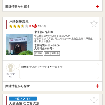
関連情報から探す
戸越銀座温泉
お気に入
りに追加
3.5点
/ 37 件
東京都 / 品川区
牛込神楽坂駅9.69km
戸越駅209m
都営浅草線「戸越」駅より徒歩3分 東急池上線「戸越銀
座」駅より徒歩…
営業時間 8:00～25:00
入浴料金 550円～
日帰り
炭酸水素塩泉
開放的でよかったですまた行きます
20代 女
性
関連情報から探す
お気に入
今空いています
りに追加
天然温泉 なごみの湯