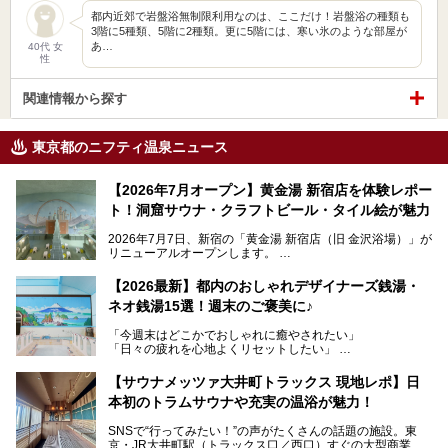
都内近郊で岩盤浴無制限利用なのは、ここだけ！岩盤浴の種類も
3階に5種類、5階に2種類。更に5階には、寒い氷のような部屋が
あ…
40代 女
性
関連情報から探す
東京都のニフティ温泉ニュース
【2026年7月オープン】黄金湯 新宿店を体験レポー
ト！洞窟サウナ・クラフトビール・タイル絵が魅力
2026年7月7日、新宿の「黄金湯 新宿店（旧 金沢浴場）」が
リニューアルオープンします。
レトロでノスタルジックなタイル絵はそのまま、昔からここ
【2026最新】都内のおしゃれデザイナーズ銭湯・
を知る地元の人にも、新しく足を運んでくれる人にも愛され
ネオ銭湯15選！週末のご褒美に♪
る、今の時代の"銭湯"として生まれ変わりました。洞窟のよ
うなユニークなサウナ、自家醸造のクラフトビールが飲める
「今週末はどこかでおしゃれに癒やされたい」
ビアバーなど、新しく登場したスポットも併せて紹介しま
「日々の疲れを心地よくリセットしたい」
す。充実した設備があるのに、基本の入浴料が銭湯価格の5
──そんなときにおすすめなのが、今、都内で大きなブーム
50円というのも嬉しすぎます！
となっている新しいスタイルの銭湯です。
【サウナメッツァ大井町トラックス 現地レポ】日
本初のトラムサウナや充実の温浴が魅力！
最近、SNSやメディアで「デザイナーズ銭湯」や「ネオ銭
湯」という言葉をよく耳にしませんか？
SNSで“行ってみたい！”の声がたくさんの話題の施設。東
京・JR大井町駅（トラックス口／西口）すぐの大型商業施
本記事では、そもそもこれらがどんな銭湯なのか、その気に