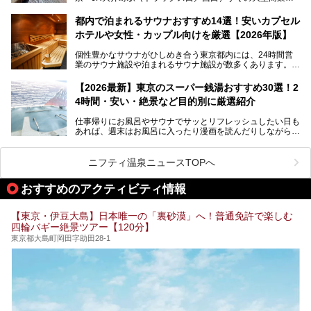
設・大井町 トラックスに、2026年3月28日、「サウナメッ
なる違いを分かりやすく解説！さらに、都内で絶対に外せな
ツァ大井町トラックス」がニューオープン。施設の様子をレ
いおしゃれな名店15選を、おすすめの順番で一挙にご紹介
都内で泊まれるサウナおすすめ14選！安いカプセル
ポ―トします。
します。
ホテルや女性・カップル向けを厳選【2026年版】
個性豊かなサウナがひしめき合う東京都内には、24時間営
業のサウナ施設や泊まれるサウナ施設が数多くあります。
終電を逃した深夜の利用に限らず、時間を気にしないサウナ
を旅の目的とする「サ旅」や自分へのご褒美のための宿泊な
【2026最新】東京のスーパー銭湯おすすめ30選！2
ど、自分の好きなタイミングで好きなだけサ活ができるのが
4時間・安い・絶景など目的別に厳選紹介
魅力です。
仕事帰りにお風呂やサウナでサッとリフレッシュしたい日も
最近では、男性専用施設だけでなく、カップルや女性に嬉し
あれば、週末はお風呂に入ったり漫画を読んだりしながら一
い個室サウナも増えてきました。
日中ダラダラ過ごしたい日もあると思います。
この記事では、東京都内にある24時間営業のサウナの中か
また、終電を逃してしまい、「このまま朝までゆっくりでき
ら、特におすすめしたい施設14選をご紹介します。
ニフティ温泉ニュースTOPへ
る場所があれば」と探した経験がある人も多いのではないで
宿泊可能な施設もピックアップしているので、ぜひチェック
しょうか。
してみてください。
おすすめのアクティビティ情報
そこで本記事では、東京でおすすめのスーパー銭湯を、目的
別に厳選した30施設からご紹介します。
【東京・伊豆大島】日本唯一の「裏砂漠」へ！普通免許で楽しむ
24時間営業で宿泊できる施設や、1,000円以下で楽しめる安
四輪バギー絶景ツアー【120分】
い施設、デートや休日レジャーにもぴったりなエンタメ要素
が充実した施設など、利用のシーンに合わせて参考にしてく
東京都大島町岡田字助田28-1
ださい。