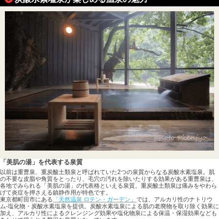
「美肌の湯」を代表する泉質
以前は重曹泉、重炭酸土類泉と呼ばれていた2つの泉質からなる炭酸水素塩泉。肌
の不要な皮脂や角質をとったり、毛穴の汚れを除いたりする効果がある重曹泉は、
各地でみられる「美肌の湯」の代表格といえる泉質。重炭酸土類泉は痛みをやわら
げて炎症を押さえる鎮静作用が特色です。
東京都町田市にある
「天然温泉 ロテン・ガーデン」
では、アルカリ性のナトリウ
ム-塩化物・炭酸水素塩泉を提供。炭酸水素塩泉による肌の老廃物を取り除く効果に
加え、アルカリ性によるクレンジング効果や塩化物泉による保温・保湿効果なども