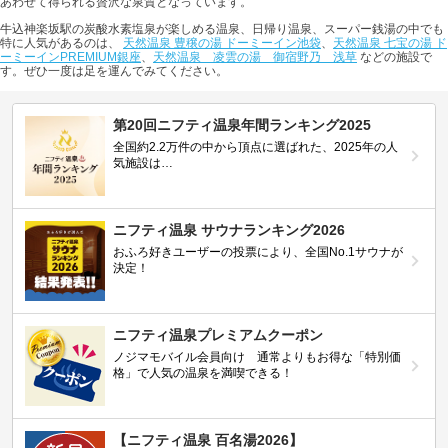
あわせて得られる贅沢な泉質となっています。
牛込神楽坂駅の炭酸水素塩泉が楽しめる温泉、日帰り温泉、スーパー銭湯の中でも
特に人気があるのは、
天然温泉 豊穣の湯 ドーミーイン池袋
、
天然温泉 七宝の湯 ド
ーミーインPREMIUM銀座
、
天然温泉 凌雲の湯 御宿野乃 浅草
などの施設で
す。ぜひ一度は足を運んでみてください。
第20回ニフティ温泉年間ランキング2025
全国約2.2万件の中から頂点に選ばれた、2025年の人
気施設は…
ニフティ温泉 サウナランキング2026
おふろ好きユーザーの投票により、全国No.1サウナが
決定！
ニフティ温泉プレミアムクーポン
ノジマモバイル会員向け 通常よりもお得な「特別価
格」で人気の温泉を満喫できる！
【ニフティ温泉 百名湯2026】