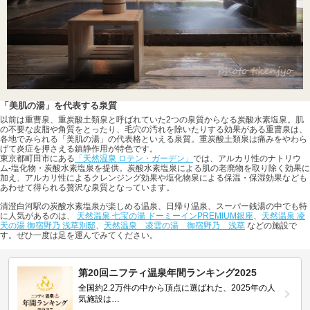
「美肌の湯」を代表する泉質
以前は重曹泉、重炭酸土類泉と呼ばれていた2つの泉質からなる炭酸水素塩泉。肌
の不要な皮脂や角質をとったり、毛穴の汚れを除いたりする効果がある重曹泉は、
各地でみられる「美肌の湯」の代表格といえる泉質。重炭酸土類泉は痛みをやわら
げて炎症を押さえる鎮静作用が特色です。
東京都町田市にある
「天然温泉 ロテン・ガーデン」
では、アルカリ性のナトリウ
ム-塩化物・炭酸水素塩泉を提供。炭酸水素塩泉による肌の老廃物を取り除く効果に
加え、アルカリ性によるクレンジング効果や塩化物泉による保温・保湿効果なども
あわせて得られる贅沢な泉質となっています。
清澄白河駅の炭酸水素塩泉が楽しめる温泉、日帰り温泉、スーパー銭湯の中でも特
に人気があるのは、
天然温泉 七宝の湯 ドーミーインPREMIUM銀座
、
天然温泉 凌
天の湯 御宿野乃 浅草別邸
、
天然温泉 凌雲の湯 御宿野乃 浅草
などの施設で
す。ぜひ一度は足を運んでみてください。
第20回ニフティ温泉年間ランキング2025
全国約2.2万件の中から頂点に選ばれた、2025年の人
気施設は…