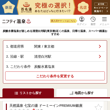
購入済チケットはこちら
ログイン
履歴
メニュー
炭酸水素塩泉が楽しめる清澄白河駅(東京都)近くの温泉、日帰り温泉、スーパー銭湯お
すすめ
1. 都道府県
関東 / 東京都
2. 沿線・駅
清澄白河駅
3. こだわり条件
炭酸水素塩泉
こだわり条件を変更する
リストから探す
地図から探す
天然温泉 七宝の湯 ドーミーインPREMIUM銀座
お気に入
りに追加