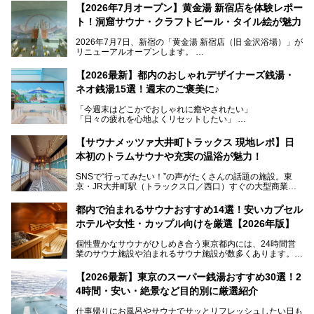
【2026年7月オープン】黄金湯 新宿店を体験レポー
ト！洞窟サウナ・クラフトビール・タイル絵が魅力
2026年7月7日、新宿の「黄金湯 新宿店（旧 金沢浴場）」が
リニューアルオープンします。
レトロでノスタルジックなタイル絵はそのまま、昔からここ
【2026最新】都内のおしゃれデザイナーズ銭湯・
を知る地元の人にも、新しく足を運んでくれる人にも愛され
ネオ銭湯15選！週末のご褒美に♪
る、今の時代の"銭湯"として生まれ変わりました。洞窟のよ
うなユニークなサウナ、自家醸造のクラフトビールが飲める
「今週末はどこかでおしゃれに癒やされたい」
ビアバーなど、新しく登場したスポットも併せて紹介しま
「日々の疲れを心地よくリセットしたい」
す。充実した設備があるのに、基本の入浴料が銭湯価格の5
──そんなときにおすすめなのが、今、都内で大きなブーム
50円というのも嬉しすぎます！
となっている新しいスタイルの銭湯です。
【サウナメッツァ大井町トラックス 現地レポ】日
本初のトラムサウナや充実の温浴が魅力！
最近、SNSやメディアで「デザイナーズ銭湯」や「ネオ銭
湯」という言葉をよく耳にしませんか？
SNSで“行ってみたい！”の声がたくさんの話題の施設。東
京・JR大井町駅（トラックス口／西口）すぐの大型商業施
本記事では、そもそもこれらがどんな銭湯なのか、その気に
設・大井町 トラックスに、2026年3月28日、「サウナメッ
なる違いを分かりやすく解説！さらに、都内で絶対に外せな
ツァ大井町トラックス」がニューオープン。施設の様子をレ
いおしゃれな名店15選を、おすすめの順番で一挙にご紹介
都内で泊まれるサウナおすすめ14選！安いカプセル
ポ―トします。
します。
ホテルや女性・カップル向けを厳選【2026年版】
個性豊かなサウナがひしめき合う東京都内には、24時間営
業のサウナ施設や泊まれるサウナ施設が数多くあります。
終電を逃した深夜の利用に限らず、時間を気にしないサウナ
を旅の目的とする「サ旅」や自分へのご褒美のための宿泊な
【2026最新】東京のスーパー銭湯おすすめ30選！2
ど、自分の好きなタイミングで好きなだけサ活ができるのが
4時間・安い・絶景など目的別に厳選紹介
魅力です。
仕事帰りにお風呂やサウナでサッとリフレッシュしたい日も
最近では、男性専用施設だけでなく、カップルや女性に嬉し