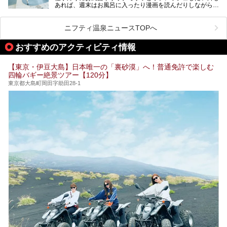
あれば、週末はお風呂に入ったり漫画を読んだりしながら一
い個室サウナも増えてきました。
日中ダラダラ過ごしたい日もあると思います。
この記事では、東京都内にある24時間営業のサウナの中か
また、終電を逃してしまい、「このまま朝までゆっくりでき
ら、特におすすめしたい施設14選をご紹介します。
ニフティ温泉ニュースTOPへ
る場所があれば」と探した経験がある人も多いのではないで
宿泊可能な施設もピックアップしているので、ぜひチェック
しょうか。
してみてください。
おすすめのアクティビティ情報
そこで本記事では、東京でおすすめのスーパー銭湯を、目的
別に厳選した30施設からご紹介します。
【東京・伊豆大島】日本唯一の「裏砂漠」へ！普通免許で楽しむ
24時間営業で宿泊できる施設や、1,000円以下で楽しめる安
四輪バギー絶景ツアー【120分】
い施設、デートや休日レジャーにもぴったりなエンタメ要素
が充実した施設など、利用のシーンに合わせて参考にしてく
東京都大島町岡田字助田28-1
ださい。