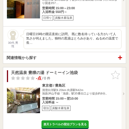
り国道357…
営業時間 15:00～23:00
入浴料金 550円～
日帰り
炭酸水素塩泉
日曜日15時の開店直前に訪問。 既に数名待っている方がいて人
気さが伺えました。独特の黒湯はとろみがあり、ぬるめの温度で
長…
30代 男
性
関連情報から探す
天然温泉 豊穣の湯 ドーミーイン池袋
お気に入
りに追加
-点
/ 0 件
東京都 / 豊島区
清澄白河駅9.20km
向原駅642m
池袋JR山手線「池袋」駅35番出口より徒歩約9分。
営業時間 15:00～翌10:00
入浴料金 ～
宿泊
炭酸水素塩泉
楽天トラベルの宿泊プランを見る