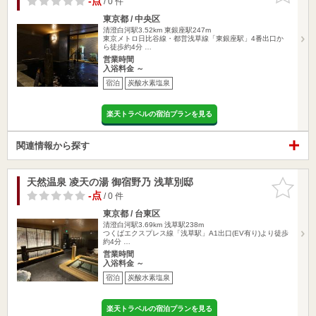
-点
/ 0 件
東京都 / 中央区
清澄白河駅3.52km
東銀座駅247m
東京メトロ日比谷線・都営浅草線「東銀座駅」4番出口か
ら徒歩約4分 …
営業時間
入浴料金 ～
宿泊
炭酸水素塩泉
楽天トラベルの宿泊プランを見る
関連情報から探す
天然温泉 凌天の湯 御宿野乃 浅草別邸
お気に入
りに追加
-点
/ 0 件
東京都 / 台東区
清澄白河駅3.69km
浅草駅238m
つくばエクスプレス線「浅草駅」A1出口(EV有り)より徒歩
約4分 …
営業時間
入浴料金 ～
宿泊
炭酸水素塩泉
楽天トラベルの宿泊プランを見る