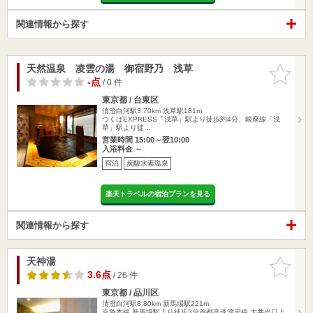
関連情報から探す
天然温泉 凌雲の湯 御宿野乃 浅草
お気に入
りに追加
-点
/ 0 件
東京都 / 台東区
清澄白河駅3.70km
浅草駅181m
つくばEXPRESS「浅草」駅より徒歩約4分、銀座線「浅
草」駅より徒…
営業時間 15:00～翌10:00
入浴料金 ～
宿泊
炭酸水素塩泉
楽天トラベルの宿泊プランを見る
関連情報から探す
天神湯
お気に入
りに追加
3.6点
/ 26 件
東京都 / 品川区
清澄白河駅8.80km
新馬場駅221m
京急本線 新馬場駅より徒歩3分首都高速湾岸線 大井出口よ