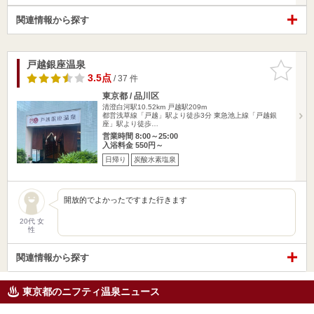
関連情報から探す
戸越銀座温泉
お気に入
りに追加
3.5点
/ 37 件
東京都 / 品川区
清澄白河駅10.52km
戸越駅209m
都営浅草線「戸越」駅より徒歩3分 東急池上線「戸越銀
座」駅より徒歩…
営業時間 8:00～25:00
入浴料金 550円～
日帰り
炭酸水素塩泉
開放的でよかったですまた行きます
20代 女
性
関連情報から探す
東京都のニフティ温泉ニュース