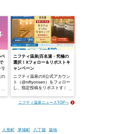
いベ
ニフティ温泉|百名湯・究極の
で
選択！Xフォロー＆リポストキ
キリ
ャンペーン
設の
ニフティ温泉のX公式アカウン
ト（@niftyonsen）をフォロー
し、指定投稿をリポストする
占い
と、抽選で各回26（ふろ）名
な
様（合計260名様）に選べるe-
ニフティ温泉ニュースTOPへ
ン
GIFT500円分をプレゼントい
たします。
楽し
ふろ
人形町
茅場町
八丁堀
築地