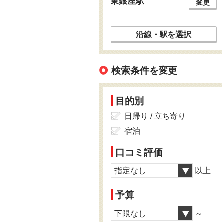
東銀座駅
変更
沿線・駅を選択
検索条件を変更
目的別
日帰り / 立ち寄り
宿泊
口コミ評価
指定なし
以上
予算
下限なし
～