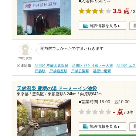
■入浴料 550円～
3.5 点
/ 
施設情報を見る
開放的でよかったですまた行きます
20代 女性
関連情報
品川区 炭酸水素塩泉
品川区 ひとり旅・一人旅
品川区 エ
戸越駅
戸越銀座駅
戸越公園駅
荏原中延駅
天然温泉 豊穣の湯 ドーミーイン池袋
東京都 / 豊島区 /
東銀座駅8.24km
/
向原駅642m
■営業時間 15:00～翌10:00
- 点
/ 0件
施設情報を見る