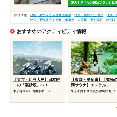
楽天トラベルの宿泊プランを見
関連情報
池袋・巣鴨周辺 炭酸水素塩泉
池袋・巣鴨周辺 宿泊
池袋・
池袋・巣鴨周辺 お食事・食事処
向原駅
東池袋駅
池袋駅
おすすめのアクティビティ情報
【東京・伊豆大島】日本唯
【東京・奥多摩】【究極
一の「裏砂漠」へ！...
湖サウナ】エメラル...
東京都大島町岡田字助田28-1
東京都西多摩郡奥多摩町白丸27-