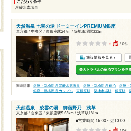
こだわり条件
炭酸水素塩泉
天然温泉 七宝の湯 ドーミーインPREMIUM銀座
東京都 / 中央区 /
東銀座駅247m
/
築地市場駅333m
- 点
/ 0件
施設情報を見る
楽天トラベルの宿泊プランを見
関連情報
銀座・新橋周辺 炭酸水素塩泉
銀座・新橋周辺 宿泊
銀座・
銀座・新橋周辺 カップル
東銀座駅
築地市場駅
銀座駅
天然温泉 凌雲の湯 御宿野乃 浅草
東京都 / 台東区 /
東銀座駅5.63km
/
浅草駅181m
■営業時間 15:00～翌10:00
- 点
/ 0件