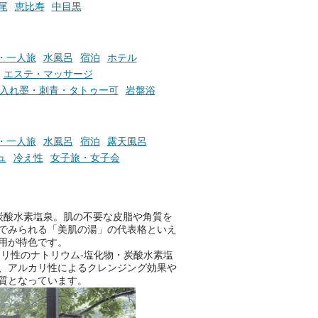
尾
恵比寿
中目黒
・一人旅
水風呂
宿泊
ホテル
エステ・マッサージ
入れ墨・刺青・タトゥー可
岩盤浴
・一人旅
水風呂
宿泊
露天風呂
ュ
冷え性
女子旅・女子会
炭酸水素塩泉。肌の不要な皮脂や角質を
でみられる「美肌の湯」の代表格といえ
用が特色です。
リ性のナトリウム-塩化物・炭酸水素塩
、アルカリ性によるクレンジング効果や
質となっています。