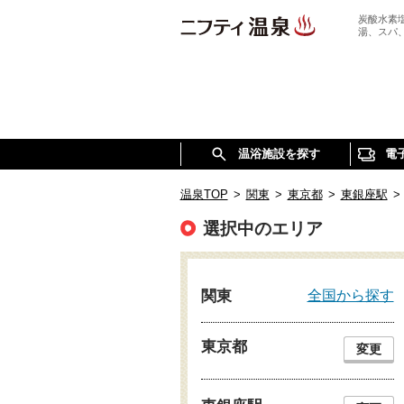
炭酸水素
湯、スパ
温浴施設を探す
電
温泉TOP
>
関東
>
東京都
>
東銀座駅
>
選択中のエリア
全国から探す
関東
東京都
変更