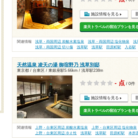
施設情報を見る
楽天トラベルの宿泊プランを見
関連情報
浅草・両国周辺 炭酸水素塩泉
浅草・両国周辺 塩化物泉
浅
浅草・両国周辺 切り傷
浅草駅
浅草駅
田原町駅
入谷駅
天然温泉 凌天の湯 御宿野乃 浅草別邸
東京都 / 台東区 /
東銀座駅5.66km
/
浅草駅238m
- 点
/ 0件
施設情報を見る
楽天トラベルの宿泊プランを見
関連情報
上野・台東区周辺 炭酸水素塩泉
上野・台東区周辺 塩化物泉
上野・台東区周辺 冷え性
浅草駅
浅草駅
田原町駅
本所