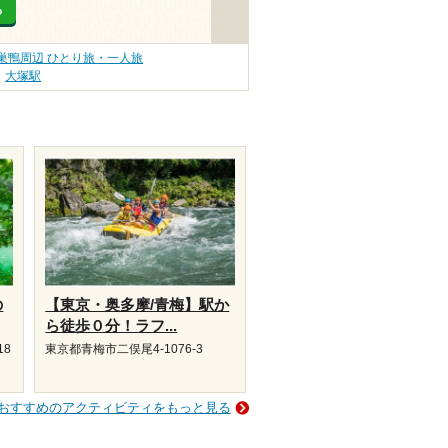
る
巣鴨周辺 ひとり旅・一人旅
大塚駅
の
【東京・奥多摩/青梅】駅か
ら徒歩０分！ラフ...
18
東京都青梅市二俣尾4-1076-3
おすすめのアクティビティをもっと見る