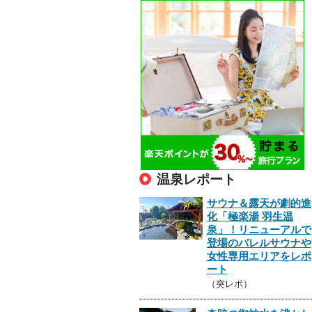
温泉レポート
サウナ＆露天が劇的進
化「極楽湯 羽生温
泉」！リニューアルで
登場のバレルサウナや
女性専用エリアをレポ
ート
（突レポ）