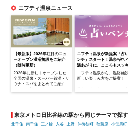
ニフティ温泉ニュース
【最新版】2026年注目のニュ
ニフティ温泉が新提案「占
ーオープン温浴施設をご紹介
ンチ」スタート！温泉×占い
（随時更新）
湯あがりに、こころもスッ
2026年に新しくオープンした
ニフティ温泉から、温浴施
全国の温泉・スーパー銭湯・サ
新しい楽しみ方をご提案！
ウナ・スパをまとめてご紹介！
※随時更新しています
温泉で体を癒したあとに、
でこころもスッキリ──そん
天然温泉や露天風呂、注目のサ
新体験が楽しめる「占いベ
ウナなど、こだわりの魅力がつ
チ」を展開中♨
まったスポットが続々登場して
東京メトロ日比谷線の駅から同じテーマで探す
います。
手相やタロットなど気軽に
現地取材記事もあわせて紹介し
める占いで、“ととのう”お
北千住
南千住
三ノ輪
入谷
上野
仲御徒町
秋葉原
小伝馬町
ていますので、気になる施設は
時間を、もっと特別に。