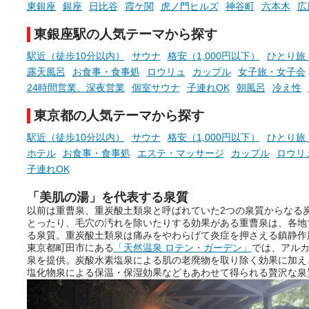
東銀座
銀座
日比谷
霞ケ関
虎ノ門ヒルズ
神谷町
六本木
広
ぜひチェックして次のおでかけ
先の参考にしてみてください
東銀座駅の人気テーマから探す
ね。
駅近（徒歩10分以内）
サウナ
格安（1,000円以下）
ひとり旅
露天風呂
お食事・食事処
ロウリュ
カップル
女子旅・女子会
24時間営業、深夜営業
個室サウナ
子連れOK
朝風呂
冷え性
東京都の人気テーマから探す
駅近（徒歩10分以内）
サウナ
格安（1,000円以下）
ひとり旅
ホテル
お食事・食事処
エステ・マッサージ
カップル
ロウリ
子連れOK
「美肌の湯」を代表する泉質
以前は重曹泉、重炭酸土類泉と呼ばれていた2つの泉質からなる
とったり、毛穴の汚れを除いたりする効果がある重曹泉は、各地
る泉質。重炭酸土類泉は痛みをやわらげて炎症を押さえる鎮静作
東京都町田市にある
「天然温泉 ロテン・ガーデン」
では、アルカ
泉を提供。炭酸水素塩泉による肌の老廃物を取り除く効果に加え
塩化物泉による保温・保湿効果などもあわせて得られる贅沢な泉