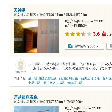
天神湯
東京都 / 品川区 /
東銀座駅6.11km
/
新馬場駅221m
■営業時間 15:00～23:00
■入浴料 550円～
3.6 点
/ 
施設情報を見る
日曜日15時の開店直前に訪問。 既に数名待っている
湯はとろみがあり、ぬるめの温度で長く浸かれておす
30代 男性
関連情報
品川区 炭酸水素塩泉
品川区 切り傷
品川区 冷え性
品川区
北品川駅
天王洲アイル駅
青物横丁駅
戸越銀座温泉
東京都 / 品川区 /
東銀座駅7.50km
/
戸越駅209m
■営業時間 8:00～25:00