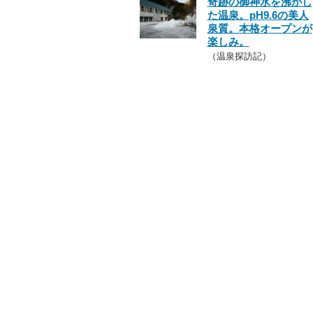
奇跡の御神水を沸かし
た温泉。pH9.6の美人
泉質。本格オープンが
楽しみ。
（温泉探訪記）