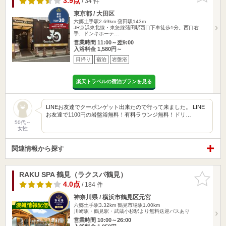
3.9点
/ 34 件
東京都 / 大田区
六郷土手駅2.69km
蒲田駅143m
JR京浜東北線・東急線蒲田駅西口下車徒歩1分。西口右
手、ドンキホーテ…
営業時間 11:00～翌9:00
入浴料金 1,580円～
日帰り
宿泊
岩盤浴
楽天トラベルの宿泊プランを見る
LINEお友達でクーポンゲット出来たので行って来ました。 LINE
お友達で1100円の岩盤浴無料！有料ラウンジ無料！ドリ…
50代～
女性
関連情報から探す
RAKU SPA 鶴見（ラクスパ鶴見）
お気に入
りに追加
4.0点
/ 184 件
神奈川県 / 横浜市鶴見区元宮
六郷土手駅3.32km
鶴見市場駅1.00km
川崎駅・鶴見駅・武蔵小杉駅より無料送迎バスあり
営業時間 10:00～26:00