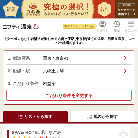
購入済チケットはこちら
ログイン
履歴
メニュー
【クーポンあり】岩盤浴が楽しめる六郷土手駅(東京都)近くの温泉、日帰り温泉、スー
パー銭湯おすすめ
1. 都道府県
関東 / 東京都
2. 沿線・駅
六郷土手駅
3. こだわり条件
岩盤浴
こだわり条件を変更する
リストから探す
地図から探す
SPA & HOTEL 和 -なごみ-
お気に入
りに追加