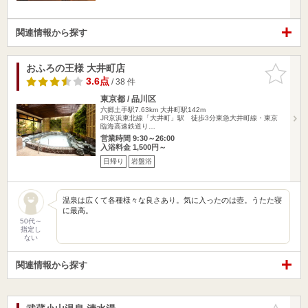
関連情報から探す
おふろの王様 大井町店
お気に入
りに追加
3.6点
/ 38 件
東京都 / 品川区
六郷土手駅7.63km
大井町駅142m
JR京浜東北線「大井町」駅 徒歩3分東急大井町線・東京
臨海高速鉄道り…
営業時間 9:30～26:00
入浴料金 1,500円～
日帰り
岩盤浴
温泉は広くて各種様々な良さあり。気に入ったのは壺。うたた寝
に最高。
50代～
指定し
ない
関連情報から探す