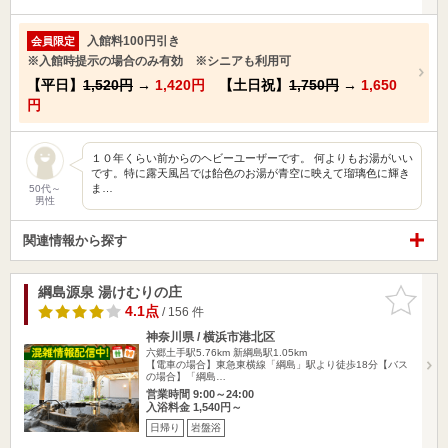
入館料100円引き
会員限定
※入館時提示の場合のみ有効 ※シニアも利用可
【平日】
1,520円
→
1,420円
【土日祝】
1,750円
→
1,650
円
１０年くらい前からのヘビーユーザーです。 何よりもお湯がいい
です。特に露天風呂では飴色のお湯が青空に映えて瑠璃色に輝き
ま…
50代～
男性
関連情報から探す
綱島源泉 湯けむりの庄
お気に入
りに追加
4.1点
/ 156 件
神奈川県 / 横浜市港北区
六郷土手駅5.76km
新綱島駅1.05km
【電車の場合】東急東横線「綱島」駅より徒歩18分【バス
の場合】「綱島…
営業時間 9:00～24:00
入浴料金 1,540円～
日帰り
岩盤浴