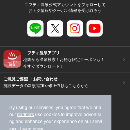
ニフティ温泉公式アカウントをフォローして
おトク情報やクーポン情報を受け取ろう
ニフティ温泉アプリ
地図から温泉検索！お得な限定クーポンも！
今すぐダウンロード！
ご意見ご要望 ・お問い合わせ
施設データの新規追加や修正依頼もこちらから
スマートフォン
/
PC
加盟店募集（資料請求）
広告出稿のご案内
By using our services, you agree that we and
our
partners
use cookies to improve advertisi
利用規約
ライフスタイルMEMBERS+規約
ng and enhance your experience on our servi
特定商取引法に基づく表記
ヘルプ
採用情報
ces.
Learn more