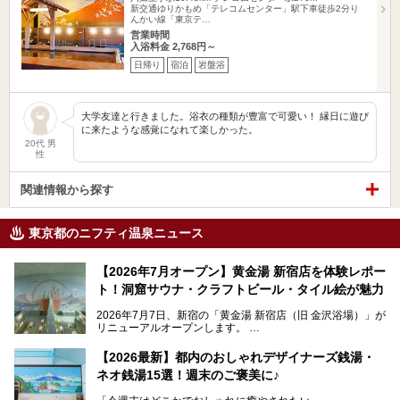
新交通ゆりかもめ「テレコムセンター」駅下車徒歩2分り
んかい線「東京テ…
営業時間
入浴料金 2,768円～
日帰り
宿泊
岩盤浴
大学友達と行きました。浴衣の種類が豊富で可愛い！ 縁日に遊び
に来たような感覚になれて楽しかった。
20代 男
性
関連情報から探す
東京都のニフティ温泉ニュース
【2026年7月オープン】黄金湯 新宿店を体験レポー
ト！洞窟サウナ・クラフトビール・タイル絵が魅力
2026年7月7日、新宿の「黄金湯 新宿店（旧 金沢浴場）」が
リニューアルオープンします。
レトロでノスタルジックなタイル絵はそのまま、昔からここ
【2026最新】都内のおしゃれデザイナーズ銭湯・
を知る地元の人にも、新しく足を運んでくれる人にも愛され
ネオ銭湯15選！週末のご褒美に♪
る、今の時代の"銭湯"として生まれ変わりました。洞窟のよ
うなユニークなサウナ、自家醸造のクラフトビールが飲める