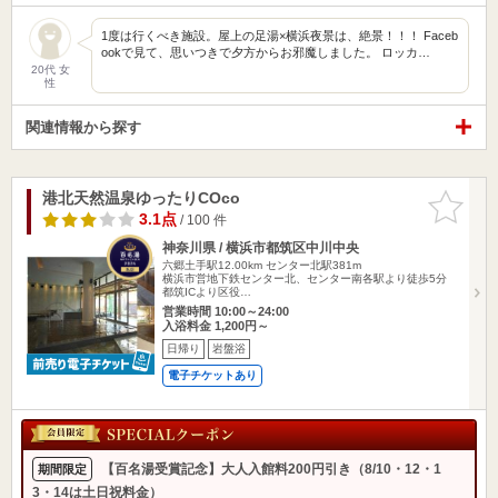
1度は行くべき施設。屋上の足湯×横浜夜景は、絶景！！！ Faceb
ookで見て、思いつきで夕方からお邪魔しました。 ロッカ…
20代 女
性
関連情報から探す
港北天然温泉ゆったりCOco
お気に入
りに追加
3.1点
/ 100 件
神奈川県 / 横浜市都筑区中川中央
六郷土手駅12.00km
センター北駅381m
横浜市営地下鉄センター北、センター南各駅より徒歩5分
都筑ICより区役…
営業時間 10:00～24:00
入浴料金 1,200円～
日帰り
岩盤浴
電子チケットあり
【百名湯受賞記念】大人入館料200円引き（8/10・12・1
期間限定
3・14は土日祝料金）