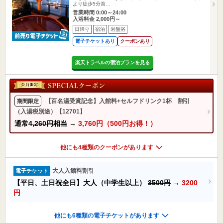
より徒歩5分首…
営業時間 0:00～24:00
入浴料金 2,000円～
日帰り
宿泊
岩盤浴
電子チケットあり
クーポンあり
楽天トラベルの宿泊プランを見る
【百名湯受賞記念】入館料+セルフドリンク1杯 割引
期間限定
（入湯税別途）【12701】
通常
4,260円相当
→
3,760円（500円お得！）
他にも4種類のクーポンがあります
大人入館料割引
電子チケット
【平日、土日祝全日】大人（中学生以上）
3500円
→
3200
円
他にも6種類の電子チケットがあります