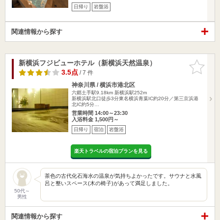
日帰り
岩盤浴
関連情報から探す
新横浜フジビューホテル（新横浜天然温泉）
お気に入
りに追加
3.5点
/ 7 件
神奈川県 / 横浜市港北区
六郷土手駅9.18km
新横浜駅252m
新横浜駅北口徒歩3分東名横浜青葉IC約20分／第三京浜港
北IC約5分…
営業時間 14:00～23:30
入浴料金 1,500円～
日帰り
宿泊
岩盤浴
楽天トラベルの宿泊プランを見る
茶色の古代化石海水の温泉が気持ちよかったです。サウナと水風
呂と整いスペース(木の椅子)があって満足しました。
50代～
男性
関連情報から探す