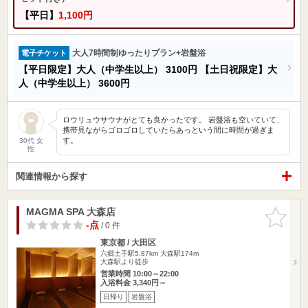
【平日】
1,100円
大人7時間制ゆったりプラン+岩盤浴
電子チケット
【平日限定】大人（中学生以上）
3100円
【土日祝限定】大
人（中学生以上）
3600円
ロウリュウサウナがとても良かったです。 岩盤浴も空いていて、
携帯見ながらゴロゴロしていたらあっという間に時間が過ぎま
す。
30代 女
性
関連情報から探す
MAGMA SPA 大森店
お気に入
りに追加
-点
/ 0 件
東京都 / 大田区
六郷土手駅5.87km
大森駅174m
大森駅より徒歩
営業時間 10:00～22:00
入浴料金 3,340円～
日帰り
岩盤浴