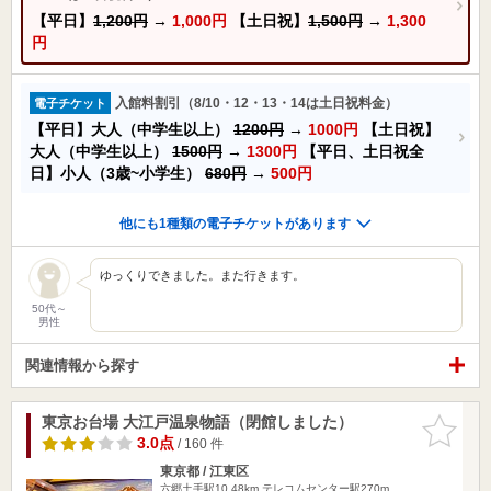
【平日】
1,200円
→
1,000円
【土日祝】
1,500円
→
1,300
円
入館料割引（8/10・12・13・14は土日祝料金）
電子チケット
【平日】大人（中学生以上）
1200円
→
1000円
【土日祝】
大人（中学生以上）
1500円
→
1300円
【平日、土日祝全
日】小人（3歳~小学生）
680円
→
500円
他にも1種類の電子チケットがあります
ゆっくりできました。また行きます。
50代～
男性
関連情報から探す
東京お台場 大江戸温泉物語（閉館しました）
お気に入
りに追加
3.0点
/ 160 件
東京都 / 江東区
六郷土手駅10.48km
テレコムセンター駅270m