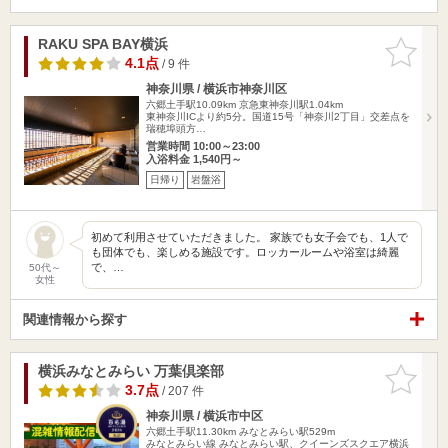
RAKU SPA BAY横浜
お気に入
りに追加
4.1点
/ 9 件
神奈川県 / 横浜市神奈川区
六郷土手駅10.09km
京急東神奈川駅1.04km
東神奈川ICより約5分。国道15号「神奈川2丁目」交差点を
瑞穂埠頭方…
営業時間 10:00～23:00
入浴料金 1,540円～
日帰り
岩盤浴
初めて利用させていただきました。 家族でも女子会でも、1人で
も団体でも、楽しめる施設です。ロッカールームや浴室は綺麗
で、…
50代～
女性
関連情報から探す
横浜みなとみらい 万葉倶楽部
お気に入
りに追加
3.7点
/ 207 件
神奈川県 / 横浜市中区
六郷土手駅11.30km
みなとみらい駅529m
みなとみらい線 みなとみらい駅、クイーンズスクエア横浜