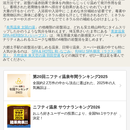
浴方法です。岩盤の遠赤効果で身体を内側からじっくり温めて発汗作用を促
し、蓄積された老廃物を体外へ排出する効果があるといわれています。
大量の汗をかくので、入浴前や入浴中に こまめな水分補給が必要です。毒素や
老廃物以外に身体に必要なミネラル成分も汗として排出されるので、ミネラル
ウォーターやスポーツドリンクなどでミネラル分の補給も心がけましょう。
「
有馬温泉 太閤の湯
」の他種類の岩盤浴は、どれも安土桃山時代にタイムスリ
ップしたかのうような気分を味わえます。埼玉県さいたま市にある「
美楽温泉
SPA-HERBS(スパハーブス)
」は、埼玉県最大級の新感覚スパリゾート。オリジ
ナリティあふれるユニークな種類の4種類の岩盤浴を楽しめます。
六郷土手駅の岩盤浴が楽しめる温泉、日帰り温泉、スーパー銭湯の中でも特に
人気があるのは、
SPA & HOTEL 和 -なごみ-
、
RAKU SPA 鶴見（ラクスパ鶴
見）
、
天然温泉 泉天空の湯 羽田空港
などの施設です。ぜひ一度は足を運んで
みてください。
第20回ニフティ温泉年間ランキング2025
全国約2.2万件の中から頂点に選ばれた、2025年の人
気施設は…
ニフティ温泉 サウナランキング2026
おふろ好きユーザーの投票により、全国No.1サウナが
決定！