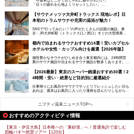
「今週末はどこかでおしゃれに癒やされたい」
ビアバーなど、新しく登場したスポットも併せて紹介しま
「日々の疲れを心地よくリセットしたい」
す。充実した設備があるのに、基本の入浴料が銭湯価格の5
──そんなときにおすすめなのが、今、都内で大きなブーム
50円というのも嬉しすぎます！
となっている新しいスタイルの銭湯です。
【サウナメッツァ大井町トラックス 現地レポ】日
本初のトラムサウナや充実の温浴が魅力！
最近、SNSやメディアで「デザイナーズ銭湯」や「ネオ銭
湯」という言葉をよく耳にしませんか？
SNSで“行ってみたい！”の声がたくさんの話題の施設。東
京・JR大井町駅（トラックス口／西口）すぐの大型商業施
本記事では、そもそもこれらがどんな銭湯なのか、その気に
設・大井町 トラックスに、2026年3月28日、「サウナメッ
なる違いを分かりやすく解説！さらに、都内で絶対に外せな
ツァ大井町トラックス」がニューオープン。施設の様子をレ
いおしゃれな名店15選を、おすすめの順番で一挙にご紹介
都内で泊まれるサウナおすすめ14選！安いカプセル
ポ―トします。
します。
ホテルや女性・カップル向けを厳選【2026年版】
個性豊かなサウナがひしめき合う東京都内には、24時間営
業のサウナ施設や泊まれるサウナ施設が数多くあります。
終電を逃した深夜の利用に限らず、時間を気にしないサウナ
を旅の目的とする「サ旅」や自分へのご褒美のための宿泊な
【2026最新】東京のスーパー銭湯おすすめ30選！2
ど、自分の好きなタイミングで好きなだけサ活ができるのが
4時間・安い・絶景など目的別に厳選紹介
魅力です。
仕事帰りにお風呂やサウナでサッとリフレッシュしたい日も
最近では、男性専用施設だけでなく、カップルや女性に嬉し
あれば、週末はお風呂に入ったり漫画を読んだりしながら一
い個室サウナも増えてきました。
日中ダラダラ過ごしたい日もあると思います。
この記事では、東京都内にある24時間営業のサウナの中か
また、終電を逃してしまい、「このまま朝までゆっくりでき
ら、特におすすめしたい施設14選をご紹介します。
ニフティ温泉ニュースTOPへ
る場所があれば」と探した経験がある人も多いのではないで
宿泊可能な施設もピックアップしているので、ぜひチェック
しょうか。
してみてください。
おすすめのアクティビティ情報
そこで本記事では、東京でおすすめのスーパー銭湯を、目的
別に厳選した30施設からご紹介します。
【東京・伊豆大島】日本唯一の「裏砂漠」へ！普通免許で楽しむ
24時間営業で宿泊できる施設や、1,000円以下で楽しめる安
四輪バギー絶景ツアー【120分】
い施設、デートや休日レジャーにもぴったりなエンタメ要素