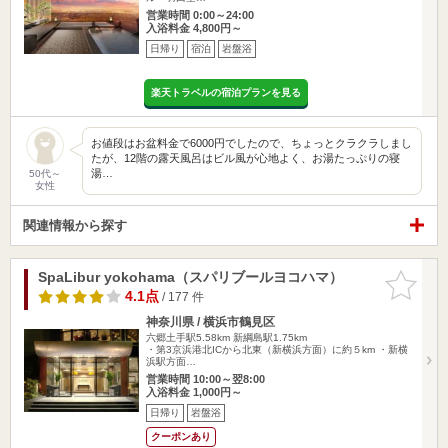
営業時間 0:00～24:00
入浴料金 4,800円～
日帰り
宿泊
岩盤浴
楽天トラベルの宿泊プランを見る
お値段はお盆料金で6000円でしたので、ちょっとクラクラしまし
たが、12階の露天風呂はビル風が心地よく、お湯たっぷりの寝
湯…
50代～
女性
関連情報から探す
SpaLibur yokohama（スパリブールヨコハマ）
お気に入
りに追加
4.1点
/ 177 件
神奈川県 / 横浜市鶴見区
六郷土手駅5.58km
新綱島駅1.75km
・第3京浜港北ICから北東（新横浜方面）に約５km ・新横
浜駅方面…
営業時間 10:00～翌8:00
入浴料金 1,000円～
日帰り
岩盤浴
クーポンあり