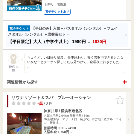
日帰り
岩盤浴
電子チケットあり
【平日のみ】入館＋バスタオル（レンタル）＋フェイ
電子チケット
スタオル（レンタル）＋岩盤浴セット
【平日限定】大人（中学生以上）
1980円
→
1830円
ちょうどいい日帰り温泉。 仕事終わり、安く岩盤浴できるとこな
いかなーとクーポン探してたら見つけて、金曜夜に行きました。
…
30代 女
性
関連情報から探す
サウナリゾート＆スパ ブルーオーシャン
お気に入
りに追加
-点
/ 0 件
神奈川県 / 横浜市港北区
六郷土手駅9.04km
新横浜駅444m
JR新横浜駅 アリーナ口 徒歩5分 市営地下鉄ブルーライ
ン 新横浜…
営業時間 0:00～24:00
入浴料金 1,750円～