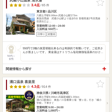
武蔵小山温泉 清水湯
お気に入
りに追加
3.4点
/ 65 件
東京都 / 品川区
六郷土手駅8.86km
武蔵小山駅273m
東急目黒線 武蔵小山駅より徒歩5分 首都高速2号目黒線
荏原出口よ…
営業時間 12:00～24:00
入浴料金 550円～
日帰り
岩盤浴
550円で2種の泉質堪能出来るのは奇跡的で有難いです。ご近所さ
んが羨ましいです。 黄金湯はナトリウム塩化物強塩温泉のかけ…
50代～
女性
関連情報から探す
溝口温泉 喜楽里
お気に入
りに追加
4.3点
/ 914 件
神奈川県 / 川崎市高津区
六郷土手駅8.89km
武蔵新城駅1.00km
溝の口駅南口 東急バス⑤番乗り場「蟹ヶ谷」行き「橘小
学校」下車すぐ
営業時間 9:00～24:00
入浴料金 1,080円～