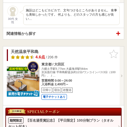
施設はどこもピカピカで、文句つけるところがありません。 食事
も美味しかったです。 何よりも、どのスタッフの方も感じが良
い…
30代 女
性
関連情報から探す
天然温泉平和島
お気に入
りに追加
4.6点
/ 206 件
東京都 / 大田区
六郷土手駅5.77km
大森海岸駅584m
京浜急行線 平和島駅徒歩約12分/ワンコインバス3分（100
円）、Ｊ…
営業時間 0:00～24:00
入浴料金 2,400円～
日帰り
宿泊
岩盤浴
電子チケットあり
【百名湯受賞記念】【平日限定】100分制プラン（タオル
期間限定
セット付き）