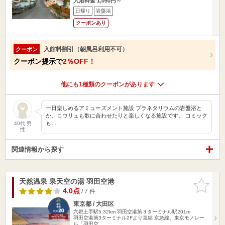
入浴料金 1,050円～
日帰り
岩盤浴
クーポンあり
入館料割引（朝風呂利用不可）
クーポン
クーポン提示で
2％OFF！
他にも1種類のクーポンがあります
一日楽しめるアミューズメント施設 プラネタリウムの岩盤浴と
か、ロウリュも歌に合わせたりと楽しくなる施設です。 コミック
も…
40代 男
性
関連情報から探す
天然温泉 泉天空の湯 羽田空港
お気に入
りに追加
4.0点
/ 7 件
東京都 / 大田区
六郷土手駅5.32km
羽田空港第３ターミナル駅201m
羽田空港第3ターミナル2Fより直結 京急線、東京モノレー
ル「羽田空…