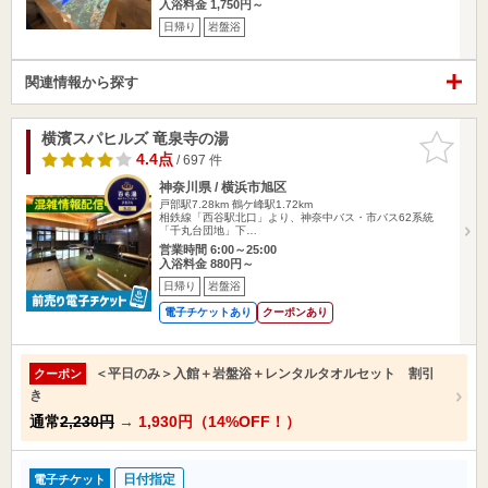
入浴料金 1,750円～
日帰り
岩盤浴
関連情報から探す
横濱スパヒルズ 竜泉寺の湯
お気に入
りに追加
4.4点
/ 697 件
神奈川県 / 横浜市旭区
戸部駅7.28km
鶴ケ峰駅1.72km
相鉄線「西谷駅北口」より、神奈中バス・市バス62系統
「千丸台団地」下…
営業時間 6:00～25:00
入浴料金 880円～
日帰り
岩盤浴
電子チケットあり
クーポンあり
＜平日のみ＞入館＋岩盤浴＋レンタルタオルセット 割引
クーポン
き
通常
2,230円
→
1,930円（14%OFF！）
日付指定
電子チケット