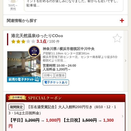
イントを貯めるのが楽しみになりました。駅からも近いですし、
駐車場…
50代～
男性
関連情報から探す
港北天然温泉ゆったりCOco
お気に入
りに追加
3.1点
/ 100 件
神奈川県 / 横浜市都筑区中川中央
戸部駅11.18km
センター北駅381m
横浜市営地下鉄センター北、センター南各駅より徒歩5分
都筑ICより区役…
営業時間 10:00～24:00
入浴料金 1,200円～
日帰り
岩盤浴
電子チケットあり
【百名湯受賞記念】大人入館料200円引き（8/10・12・1
期間限定
3・14は土日祝料金）
【平日】
1,200円
→
1,000円
【土日祝】
1,500円
→
1,300
円