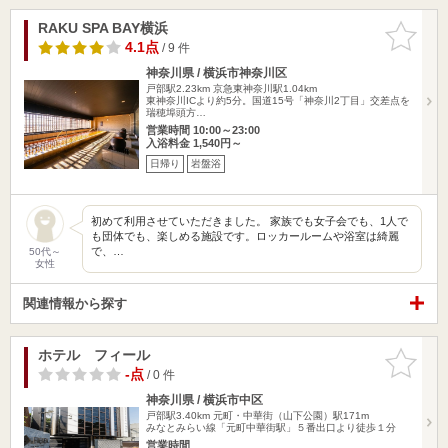
RAKU SPA BAY横浜
お気に入
りに追加
4.1点
/ 9 件
神奈川県 / 横浜市神奈川区
戸部駅2.23km
京急東神奈川駅1.04km
東神奈川ICより約5分。国道15号「神奈川2丁目」交差点を
瑞穂埠頭方…
営業時間 10:00～23:00
入浴料金 1,540円～
日帰り
岩盤浴
初めて利用させていただきました。 家族でも女子会でも、1人で
も団体でも、楽しめる施設です。ロッカールームや浴室は綺麗
で、…
50代～
女性
関連情報から探す
ホテル フィール
お気に入
りに追加
-点
/ 0 件
神奈川県 / 横浜市中区
戸部駅3.40km
元町・中華街（山下公園）駅171m
みなとみらい線「元町中華街駅」５番出口より徒歩１分
営業時間