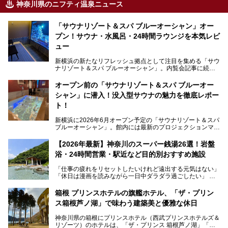
神奈川県のニフティ温泉ニュース
「サウナリゾート＆スパ ブルーオーシャン」オー
プン！サウナ・水風呂・24時間ラウンジを本気レビ
ュー
新横浜の新たなリフレッシュ拠点として注目を集める「サウ
ナリゾート＆スパ ブルーオーシャン」。内覧会記事に続
き、今回は実際に体験してみたリアルな様子をレポートしま
す。サウナや水風呂の気持ちよさはもちろん、リラックスス
オープン前の「サウナリゾート＆スパ ブルーオー
ペースの過ごしやすさまで徹底チェック。新横浜エリアで日
シャン」に潜入！没入型サウナの魅力を徹底レポー
常の疲れをリセットしたい人、ライブやスポーツ観戦遠征組
は必見です。
ト！
新横浜に2026年6月オープン予定の「サウナリゾート＆スパ
ブルーオーシャン」。館内には最新のプロジェクションマッ
ピングが多用され、まるで世界を旅しているかのような圧倒
的な“没入感（イマーシブ）”を体験できます。
【2026年最新】神奈川のスーパー銭湯26選！岩盤
浴・24時間営業・駅近など目的別おすすめ施設
「仕事の疲れをリセットしたいけれど遠出する元気はない」
今回は、そんな大注目の施設に一足先にお邪魔し、その全貌
「休日は漫画を読みながら一日中ダラダラ過ごしたい」
を見学させていただきました！
「子ども連れでも気兼ねなく、家事を忘れてリフレッシュし
たい」
サウナ室の中に咲き誇る桜、魚たちが泳ぐ水風呂、そしてバ
箱根 プリンスホテルの旗艦ホテル、「ザ・プリン
リのビーチを思わせる休憩スペース…。驚きの連続だった館
ス箱根芦ノ湖」で味わう建築美と優雅な休日
そんな「癒やされたい」という願いを叶えてくれるのが、神
内の様子をレポートします！
奈川県のスーパー銭湯。
神奈川県の箱根にプリンスホテル（西武プリンスホテルズ＆
神奈川県には、サウナや岩盤浴、一日中遊べるエンタメ施設
リゾーツ）のホテルは、「ザ・プリンス 箱根芦ノ湖」「芦
など、“非日常”を味わえるスーパー銭湯が数多く揃っていま