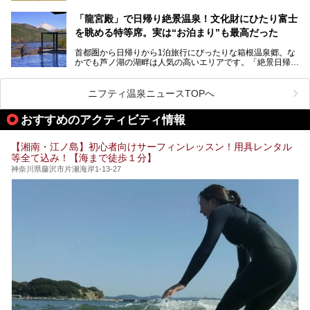
ノ湖畔 蛸川温泉 龍宮殿」「箱根湯の花プリンスホテル」
す。しかし、選択肢が多いからこそ「どの施設か迷ってしま
「箱根仙石原プリンスホテル」と4軒あり、今回ご紹介する
う」という人も多いはず。
「龍宮殿」で日帰り絶景温泉！文化財にひたり富士
「ザ・プリンス 箱根芦ノ湖」は、その中でもフラッグシッ
を眺める特等席。実は“お泊まり”も最高だった
プ（旗艦）に位置づけられる特別なホテルです。
そこで今回は、神奈川県内の人気施設26選を「安さ」「岩
盤浴・漫画の充実度」「景色の良さ」「高級感」「深夜営
首都圏から日帰りから1泊旅行にぴったりな箱根温泉郷。な
昭和の日本を代表する建築家の一人、村野藤吾が芦ノ湖の畔
業」「駅近」など、目的別に厳選して紹介します。
かでも芦ノ湖の湖畔は人気の高いエリアです。「絶景日帰り
に建てた桃源郷のようなホテルがここ。自家源泉の温泉や、
今の気分にぴったりの施設を見つけて、最高のリフレッシュ
温泉 龍宮殿本館」は、露天風呂から芦ノ湖と富士山の両方
こだわりぬいた食もあわせて、このホテルの魅力をレポート
時間を過ごす参考にしていただけますと幸いです。
が楽しめるまさに眺望自慢の日帰り温泉。
します。
ニフティ温泉ニュースTOPへ
そしてここは全24室の「箱根 芦ノ湖畔蛸川温泉 龍宮殿」と
───
して宿泊もできます。宿泊者は「龍宮殿本館」の営業時間に
提供元：株式会社西武・プリンスホテルズワールドワイド
おすすめのアクティビティ情報
加えて、朝6時からの宿泊者専用時間帯にも「龍宮殿本館」
【PR】
のお風呂が利用できます。
この記事はザ・プリンス 箱根芦ノ湖のPR記事です。
【湘南・江ノ島】初心者向けサーフィンレッスン！用具レンタル
今回は日帰り温泉としての「絶景日帰り温泉 龍宮殿本館
等全て込み！【海まで徒歩１分】
（以下、龍宮殿本館）」と、旅館としての「箱根 芦ノ湖畔
蛸川温泉 龍宮殿（以下、龍宮殿）」の両方の魅力をたっぷ
神奈川県藤沢市片瀬海岸1-13-27
りお伝えします！
ここは箱根神社、九頭龍神社、白龍神社、箱根元宮と箱根の
4つの神社に囲まれたパワースポットです。
───
提供元：株式会社西武・プリンスホテルズワールドワイド
【PR】
この記事は箱根 芦ノ湖畔蛸川温泉 龍宮殿のPR記事です。