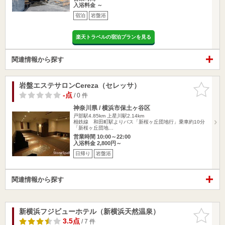
入浴料金 ～
宿泊
岩盤浴
楽天トラベルの宿泊プランを見る
関連情報から探す
岩盤エステサロンCereza（セレッサ）
お気に入
りに追加
-点
/ 0 件
神奈川県 / 横浜市保土ヶ谷区
戸部駅4.85km
上星川駅2.14km
相鉄線 和田町駅よりバス「新桜ヶ丘団地行」乗車約10分
「新桜ヶ丘団地…
営業時間 10:00～22:00
入浴料金 2,800円～
日帰り
岩盤浴
関連情報から探す
新横浜フジビューホテル（新横浜天然温泉）
お気に入
りに追加
3.5点
/ 7 件