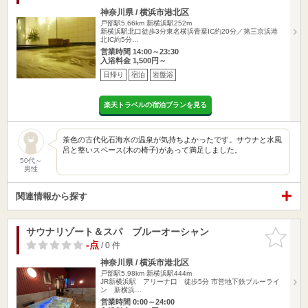
神奈川県 / 横浜市港北区
戸部駅5.66km
新横浜駅252m
新横浜駅北口徒歩3分東名横浜青葉IC約20分／第三京浜港
北IC約5分…
営業時間 14:00～23:30
入浴料金 1,500円～
日帰り
宿泊
岩盤浴
楽天トラベルの宿泊プランを見る
茶色の古代化石海水の温泉が気持ちよかったです。サウナと水風
呂と整いスペース(木の椅子)があって満足しました。
50代～
男性
関連情報から探す
サウナリゾート＆スパ ブルーオーシャン
お気に入
りに追加
-点
/ 0 件
神奈川県 / 横浜市港北区
戸部駅5.98km
新横浜駅444m
JR新横浜駅 アリーナ口 徒歩5分 市営地下鉄ブルーライ
ン 新横浜…
営業時間 0:00～24:00