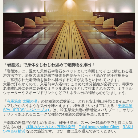
「岩盤浴」で身体をじわじわ温めて老廃物を排出！
「岩盤浴」は、温めた天然石や岩石をベッドとして利用してそこに横たわる温
浴方法です。岩盤の遠赤効果で身体を内側からじっくり温めて発汗作用を促
し、蓄積された老廃物を体外へ排出する効果があるといわれています。
大量の汗をかくので、入浴前や入浴中に こまめな水分補給が必要です。毒素や
老廃物以外に身体に必要なミネラル成分も汗として排出されるので、ミネラル
ウォーターやスポーツドリンクなどでミネラル分の補給も心がけましょう。
「
有馬温泉 太閤の湯
」の他種類の岩盤浴は、どれも安土桃山時代にタイムスリ
ップしたかのうような気分を味わえます。埼玉県さいたま市にある「
美楽温泉
SPA-HERBS(スパハーブス)
」は、埼玉県最大級の新感覚スパリゾート。オリジ
ナリティあふれるユニークな種類の4種類の岩盤浴を楽しめます。
戸部駅の岩盤浴が楽しめる温泉、日帰り温泉、スーパー銭湯の中でも特に人気
があるのは、
横浜みなとみらい 万葉倶楽部
、
Total beauty salon Glow
、
RAKU
SPA BAY横浜
などの施設です。ぜひ一度は足を運んでみてください。