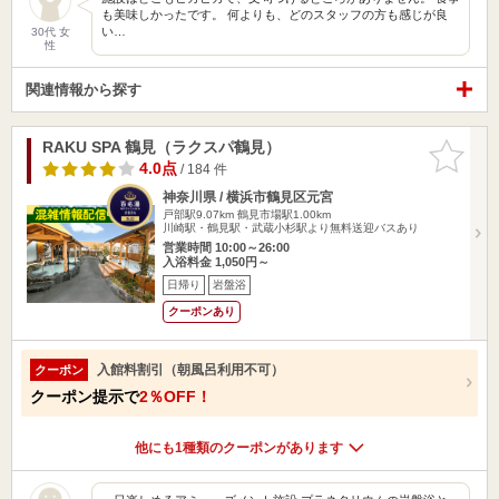
も美味しかったです。 何よりも、どのスタッフの方も感じが良
い…
30代 女
性
関連情報から探す
RAKU SPA 鶴見（ラクスパ鶴見）
お気に入
りに追加
4.0点
/ 184 件
神奈川県 / 横浜市鶴見区元宮
戸部駅9.07km
鶴見市場駅1.00km
川崎駅・鶴見駅・武蔵小杉駅より無料送迎バスあり
営業時間 10:00～26:00
入浴料金 1,050円～
日帰り
岩盤浴
クーポンあり
入館料割引（朝風呂利用不可）
クーポン
クーポン提示で
2％OFF！
他にも1種類のクーポンがあります