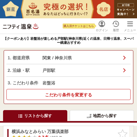
購入済チケットはこちら
ログイン
履歴
メニュー
【クーポンあり】岩盤浴が楽しめる戸部駅(神奈川県)近くの温泉、日帰り温泉、スーパ
ー銭湯おすすめ
1. 都道府県
関東 / 神奈川県
2. 沿線・駅
戸部駅
3. こだわり条件
岩盤浴
こだわり条件を変更する
リストから探す
地図から探す
横浜みなとみらい 万葉倶楽部
お気に入
りに追加