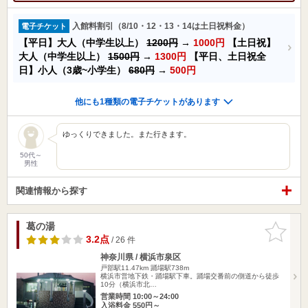
入館料割引（8/10・12・13・14は土日祝料金）
電子チケット
【平日】大人（中学生以上）
1200円
→
1000円
【土日祝】
大人（中学生以上）
1500円
→
1300円
【平日、土日祝全
日】小人（3歳~小学生）
680円
→
500円
他にも1種類の電子チケットがあります
ゆっくりできました。また行きます。
50代～
男性
関連情報から探す
葛の湯
お気に入
りに追加
3.2点
/ 26 件
神奈川県 / 横浜市泉区
戸部駅11.47km
踊場駅738m
横浜市営地下鉄・踊場駅下車。踊場交番前の側道から徒歩
10分（横浜市北…
営業時間 10:00～24:00
入浴料金 550円～