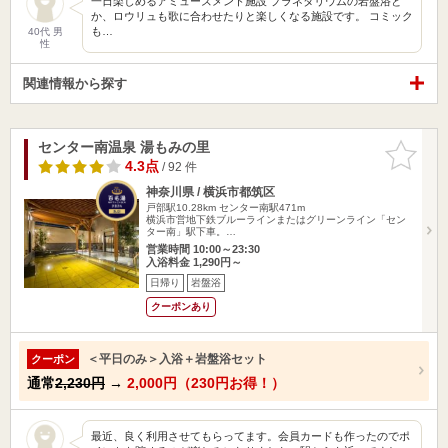
一日楽しめるアミューズメント施設 プラネタリウムの岩盤浴と
か、ロウリュも歌に合わせたりと楽しくなる施設です。 コミック
も…
40代 男
性
関連情報から探す
センター南温泉 湯もみの里
お気に入
りに追加
4.3点
/ 92 件
神奈川県 / 横浜市都筑区
戸部駅10.28km
センター南駅471m
横浜市営地下鉄ブルーラインまたはグリーンライン「セン
ター南」駅下車。…
営業時間 10:00～23:30
入浴料金 1,290円～
日帰り
岩盤浴
クーポンあり
＜平日のみ＞入浴＋岩盤浴セット
クーポン
通常
2,230円
→
2,000円（230円お得！）
最近、良く利用させてもらってます。会員カードも作ったのでポ