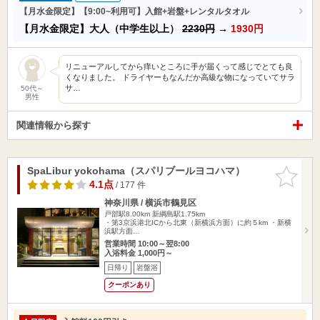
【月水金限定】【9:00~利用可】入館+岩盤+レンタルタオル
【月水金限定】大人（中学生以上）
2230円
→
1930円
リニューアルしてから痒いところに手が届くって感じでとても良
くなりました。 ドライヤーもなんだか高級な物になっていてサラ
サ…
50代～
男性
関連情報から探す
SpaLibur yokohama（スパリブールヨコハマ）
お気に入
りに追加
4.1点
/ 177 件
神奈川県 / 横浜市鶴見区
戸部駅8.00km
新綱島駅1.75km
・第3京浜港北ICから北東（新横浜方面）に約５km ・新横
浜駅方面…
営業時間 10:00～翌8:00
入浴料金 1,000円～
日帰り
岩盤浴
クーポンあり