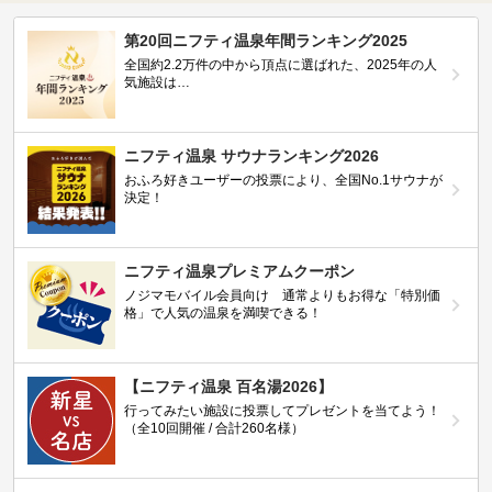
第20回ニフティ温泉年間ランキング2025
全国約2.2万件の中から頂点に選ばれた、2025年の人
気施設は…
ニフティ温泉 サウナランキング2026
おふろ好きユーザーの投票により、全国No.1サウナが
決定！
ニフティ温泉プレミアムクーポン
ノジマモバイル会員向け 通常よりもお得な「特別価
格」で人気の温泉を満喫できる！
【ニフティ温泉 百名湯2026】
行ってみたい施設に投票してプレゼントを当てよう！
（全10回開催 / 合計260名様）