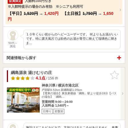
入館料100円引き
会員限定
※入館時提示の場合のみ有効 ※シニアも利用可
【平日】
1,520円
→
1,420円
【土日祝】
1,750円
→
1,650
円
１０年くらい前からのヘビーユーザーです。 何よりもお湯がいい
です。特に露天風呂では飴色のお湯が青空に映えて瑠璃色に輝き
ま…
50代～
男性
関連情報から探す
綱島源泉 湯けむりの庄
お気に入
りに追加
4.1点
/ 156 件
神奈川県 / 横浜市港北区
戸部駅8.52km
新綱島駅1.05km
【電車の場合】東急東横線「綱島」駅より徒歩18分【バス
の場合】「綱島…
営業時間 9:00～24:00
入浴料金 1,540円～
日帰り
岩盤浴
施設はどこもピカピカで、文句つけるところがありません。 食事