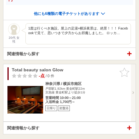
他にも6種類の電子チケットがあります
1度は行くべき施設。屋上の足湯×横浜夜景は、絶景！！！ Faceb
ookで見て、思いつきで夕方からお邪魔しました。 ロッカ…
20代 女
性
関連情報から探す
Total beauty salon Glow
お気に入
りに追加
-点
/ 0 件
神奈川県 / 横浜市南区
戸部駅1.92km
黄金町駅22m
京急線 黄金町駅より徒歩1分
営業時間 10:00～21:00
入浴料金 1,700円～
日帰り
岩盤浴
関連情報から探す