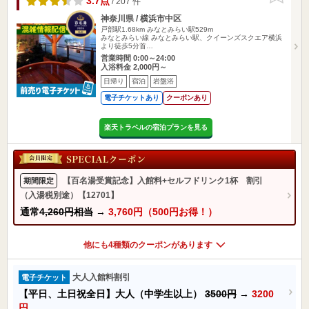
3.7点
/ 207 件
神奈川県 / 横浜市中区
戸部駅1.68km
みなとみらい駅529m
みなとみらい線 みなとみらい駅、クイーンズスクエア横浜
より徒歩5分首…
営業時間 0:00～24:00
入浴料金 2,000円～
日帰り
宿泊
岩盤浴
電子チケットあり
クーポンあり
楽天トラベルの宿泊プランを見る
【百名湯受賞記念】入館料+セルフドリンク1杯 割引
期間限定
（入湯税別途）【12701】
通常
4,260円相当
→
3,760円（500円お得！）
他にも4種類のクーポンがあります
大人入館料割引
電子チケット
【平日、土日祝全日】大人（中学生以上）
3500円
→
3200
円