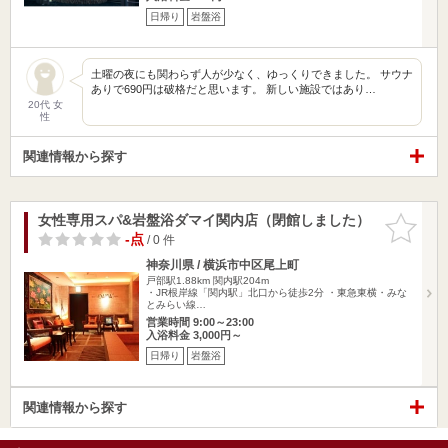
日帰り
岩盤浴
土曜の夜にも関わらず人が少なく、ゆっくりできました。 サウナ
ありで690円は破格だと思います。 新しい施設ではあり…
20代 女
性
関連情報から探す
女性専用スパ&岩盤浴ダマイ関内店（閉館しました）
お気に入
りに追加
-点
/ 0 件
神奈川県 / 横浜市中区尾上町
戸部駅1.88km
関内駅204m
・JR根岸線「関内駅」北口から徒歩2分 ・東急東横・みな
とみらい線…
営業時間 9:00～23:00
入浴料金 3,000円～
日帰り
岩盤浴
関連情報から探す