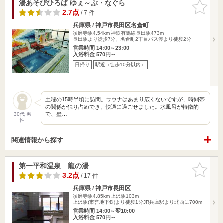
湯あそびひろば ゆぇ～ぶ・なぐら
お気に入
りに追加
2.7点
/ 7 件
兵庫県 / 神戸市長田区名倉町
須磨寺駅4.54km
神鉄有馬線長田駅473m
長田駅より徒歩7分、名倉町2丁目バス停より徒歩2分
営業時間 14:00～23:00
入浴料金 570円～
日帰り
駅近（徒歩10分以内）
土曜の15時半頃に訪問。サウナはあまり広くないですが、時間帯
の関係か独り占めでき、快適に過ごせました。水風呂が特徴的
で、壁…
30代 男
性
関連情報から探す
第一平和温泉 龍の湯
お気に入
りに追加
3.2点
/ 17 件
兵庫県 / 神戸市長田区
須磨寺駅4.85km
上沢駅103m
上沢駅(市営地下鉄)より徒歩1分JR兵庫駅より北西に700m
営業時間 14:00～翌10:00
入浴料金 570円～