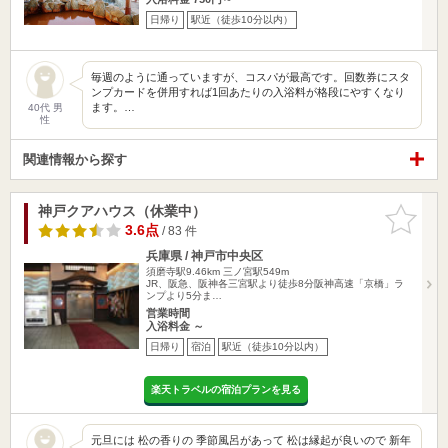
日帰り
駅近（徒歩10分以内）
毎週のように通っていますが、コスパが最高です。回数券にスタ
ンプカードを併用すれば1回あたりの入浴料が格段にやすくなり
ます。…
40代 男
性
関連情報から探す
神戸クアハウス（休業中）
お気に入
りに追加
3.6点
/ 83 件
兵庫県 / 神戸市中央区
須磨寺駅9.46km
三ノ宮駅549m
JR、阪急、阪神各三宮駅より徒歩8分阪神高速「京橋」ラ
ンプより5分ま…
営業時間
入浴料金 ～
日帰り
宿泊
駅近（徒歩10分以内）
楽天トラベルの宿泊プランを見る
元旦には 松の香りの 季節風呂があって 松は縁起が良いので 新年