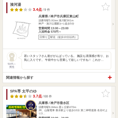
湊河湯
お気に入
りに追加
3.4点
/ 9 件
兵庫県 / 神戸市兵庫区東山町
須磨寺駅5.91km
湊川駅361m
神戸・湊川公園駅から徒歩5分
営業時間 13:00～23:00
入浴料金 570円～
日帰り
駅近（徒歩10分以内）
若いスタッフさん達ががんばっている。 施設も清潔感が有り、お
気に入りです。 午前中から営業して欲しいですね！ これか…
50代～
男性
関連情報から探す
SPA専 太平のゆ
お気に入
りに追加
3.7点
/ 68 件
兵庫県 / 神戸市垂水区
須磨寺駅6.84km
霞ヶ丘駅470m
JR、山陽電車 垂水駅より徒歩10分 第二神明道路 名谷ICよ
り3…
営業時間 10:00～24:00