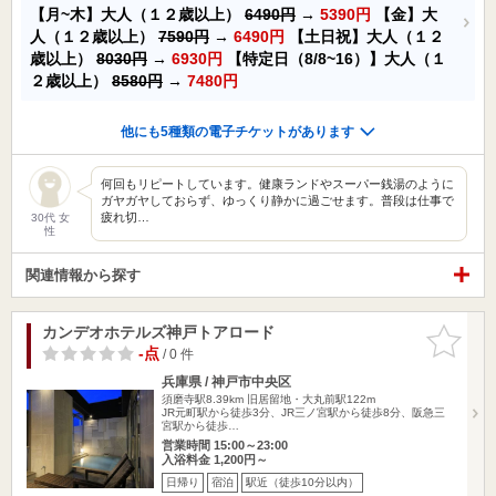
【月~木】大人（１２歳以上）
6490円
→
5390円
【金】大
人（１２歳以上）
7590円
→
6490円
【土日祝】大人（１２
歳以上）
8030円
→
6930円
【特定日（8/8~16）】大人（１
２歳以上）
8580円
→
7480円
他にも5種類の電子チケットがあります
何回もリピートしています。健康ランドやスーパー銭湯のように
ガヤガヤしておらず、ゆっくり静かに過ごせます。普段は仕事で
疲れ切…
30代 女
性
関連情報から探す
カンデオホテルズ神戸トアロード
お気に入
りに追加
-点
/ 0 件
兵庫県 / 神戸市中央区
須磨寺駅8.39km
旧居留地・大丸前駅122m
JR元町駅から徒歩3分、JR三ノ宮駅から徒歩8分、阪急三
宮駅から徒歩…
営業時間 15:00～23:00
入浴料金 1,200円～
日帰り
宿泊
駅近（徒歩10分以内）