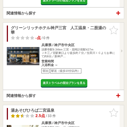
楽天トラベルの宿泊プランを見る
関連情報から探す
グリーンリッチホテル神戸三宮 人工温泉・二股湯の
お気に入
華
りに追加
-点
/ 0 件
兵庫県 / 神戸市中央区
須磨寺駅9.34km
三宮・花時計前駅427m
ＪＲ三ノ宮駅東口より徒歩約７分／生田川ＩＣよりお車に
て約6分／新神戸…
営業時間
入浴料金 ～
宿泊
駅近（徒歩10分以内）
楽天トラベルの宿泊プランを見る
関連情報から探す
湯あそびひろば二宮温泉
お気に入
りに追加
2.5点
/ 33 件
兵庫県 / 神戸市中央区