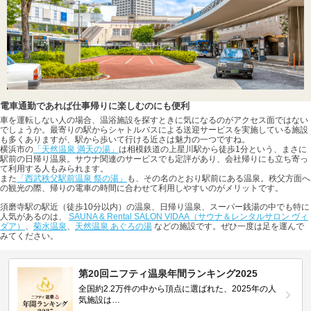
電車通勤であれば仕事帰りに楽しむのにも便利
車を運転しない人の場合、温浴施設を探すときに気になるのがアクセス面ではない
でしょうか。最寄りの駅からシャトルバスによる送迎サービスを実施している施設
も多くありますが、駅から歩いて行ける近さは魅力の一つですね。
横浜市の
「天然温泉 満天の湯」
は相模鉄道の上星川駅から徒歩1分という、まさに
駅前の日帰り温泉。サウナ関連のサービスでも定評があり、会社帰りにも立ち寄っ
て利用する人もみられます。
また
「西武秩父駅前温泉 祭の湯」
も、その名のとおり駅前にある温泉。秩父方面へ
の観光の際、帰りの電車の時間に合わせて利用しやすいのがメリットです。
須磨寺駅の駅近（徒歩10分以内）の温泉、日帰り温泉、スーパー銭湯の中でも特に
人気があるのは、
SAUNA & Rental SALON VIDAA（サウナ＆レンタルサロン ヴィ
ダア）
、
菊水温泉
、
天然温泉 あぐろの湯
などの施設です。ぜひ一度は足を運んで
みてください。
第20回ニフティ温泉年間ランキング2025
全国約2.2万件の中から頂点に選ばれた、2025年の人
気施設は…