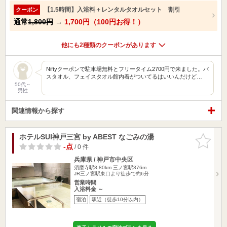
【1.5時間】入浴料＋レンタルタオルセット 割引
クーポン
通常
1,800円
→
1,700円（100円お得！）
他にも2種類のクーポンがあります
Niftyクーポンで駐車場無料とフリータイム2700円で来ました。バ
スタオル、フェイスタオル館内着がついてるはいいんだけど…
50代～
男性
関連情報から探す
ホテルSUI神戸三宮 by ABEST なごみの湯
お気に入
りに追加
-点
/ 0 件
兵庫県 / 神戸市中央区
須磨寺駅8.80km
三ノ宮駅376m
JR三ノ宮駅東口より徒歩で約6分
営業時間
入浴料金 ～
宿泊
駅近（徒歩10分以内）