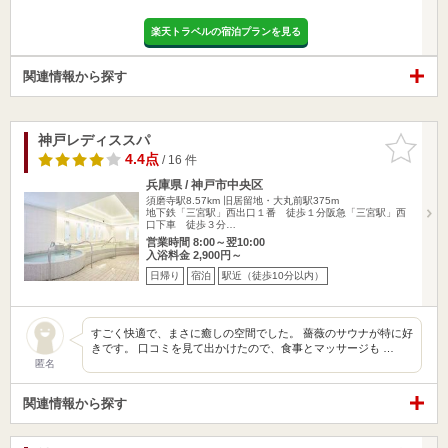
楽天トラベルの宿泊プランを見る
関連情報から探す
神戸レディススパ
お気に入
りに追加
4.4点
/ 16 件
兵庫県 / 神戸市中央区
須磨寺駅8.57km
旧居留地・大丸前駅375m
地下鉄「三宮駅」西出口１番 徒歩１分阪急「三宮駅」西
口下車 徒歩３分…
営業時間 8:00～翌10:00
入浴料金 2,900円～
日帰り
宿泊
駅近（徒歩10分以内）
すごく快適で、まさに癒しの空間でした。 薔薇のサウナが特に好
きです。 口コミを見て出かけたので、食事とマッサージも …
匿名
関連情報から探す