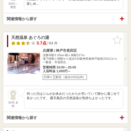
楽しめ…
50代～
男性
関連情報から探す
天然温泉 あぐろの湯
お気に入
りに追加
3.7点
/ 64 件
兵庫県 / 神戸市長田区
須磨寺駅3.35km
駒ヶ林駅227m
地下鉄駒ヶ林駅から徒歩3分阪神高速神戸線湊川出口から
一般道・市道西出…
営業時間 10:00～25:00
入浴料金 1,000円～
日帰り
駅近（徒歩10分以内）
伺った日はジムがお休みだったからか空いていて静かに過ごせて
良かったです。 露天風呂の天然温泉が気持ちよかったです。
30代 女
性
関連情報から探す