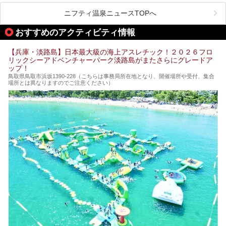
有名な「金泉」と「銀泉」に加え、人工のの炭酸泉まで楽し
める、ある意味「最強」ともいえる施設です。
ニフティ温泉ニュースTOPへ
今回は自慢のお湯をメインにその魅力の数々を紹介します！
おすすめのアクティビティ情報
【兵庫・淡路島】日本最大級の海上アスレチック！２０２６フロ
リックシーアドベンチャーパーク淡路島がまたさらにグレードア
ップ！
鳥取県鳥取市浜坂1390‐228（こちらは事務局所在地となり、開催場所や受付、集合
場所とは異なりますのでご注意ください）