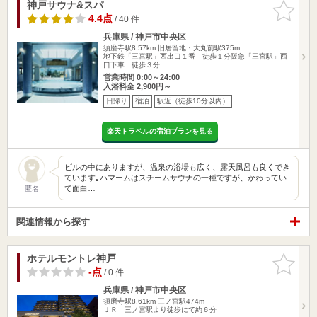
神戸サウナ&スパ
お気に入
りに追加
4.4点
/ 40 件
兵庫県 / 神戸市中央区
須磨寺駅8.57km
旧居留地・大丸前駅375m
地下鉄「三宮駅」西出口１番 徒歩１分阪急「三宮駅」西
口下車 徒歩３分…
営業時間 0:00～24:00
入浴料金 2,900円～
日帰り
宿泊
駅近（徒歩10分以内）
楽天トラベルの宿泊プランを見る
ビルの中にありますが、温泉の浴場も広く、露天風呂も良くでき
ています｡ハマームはスチームサウナの一種ですが、かわってい
て面白…
匿名
関連情報から探す
ホテルモントレ神戸
お気に入
りに追加
-点
/ 0 件
兵庫県 / 神戸市中央区
須磨寺駅8.61km
三ノ宮駅474m
ＪＲ 三ノ宮駅より徒歩にて約６分