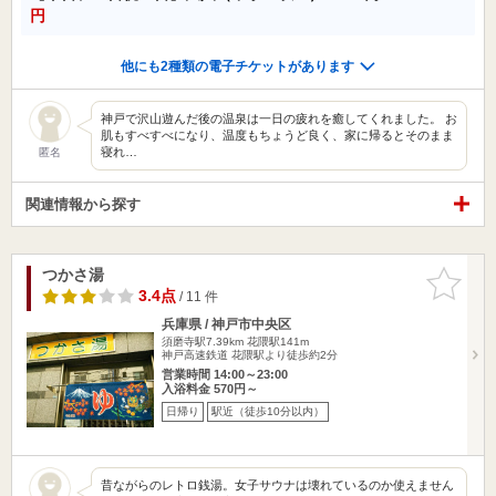
円
他にも2種類の電子チケットがあります
神戸で沢山遊んだ後の温泉は一日の疲れを癒してくれました。 お
肌もすべすべになり、温度もちょうど良く、家に帰るとそのまま
寝れ…
匿名
関連情報から探す
つかさ湯
お気に入
りに追加
3.4点
/ 11 件
兵庫県 / 神戸市中央区
須磨寺駅7.39km
花隈駅141m
神戸高速鉄道 花隈駅より徒歩約2分
営業時間 14:00～23:00
入浴料金 570円～
日帰り
駅近（徒歩10分以内）
昔ながらのレトロ銭湯。女子サウナは壊れているのか使えません