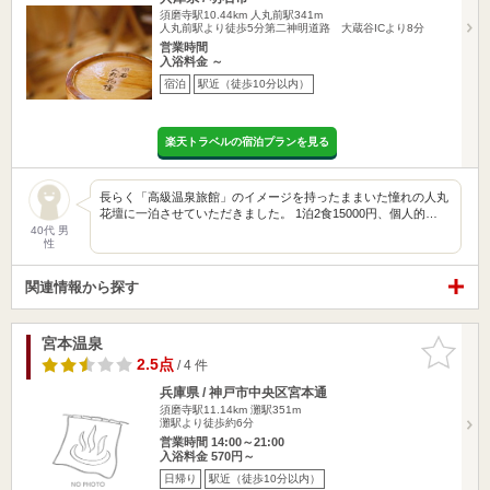
須磨寺駅10.44km
人丸前駅341m
人丸前駅より徒歩5分第二神明道路 大蔵谷ICより8分
営業時間
入浴料金 ～
宿泊
駅近（徒歩10分以内）
楽天トラベルの宿泊プランを見る
長らく「高級温泉旅館」のイメージを持ったままいた憧れの人丸
花壇に一泊させていただきました。 1泊2食15000円、個人的…
40代 男
性
関連情報から探す
宮本温泉
お気に入
りに追加
2.5点
/ 4 件
兵庫県 / 神戸市中央区宮本通
須磨寺駅11.14km
灘駅351m
灘駅より徒歩約6分
営業時間 14:00～21:00
入浴料金 570円～
日帰り
駅近（徒歩10分以内）