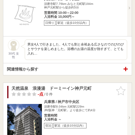
須磨寺駅7.76km
みなと元町駅194m
神戸元町駅から徒歩約5分
営業時間 10:00～22:00
入浴料金 10,000円～
日帰り
駅近（徒歩10分以内）
男女4人で行きました、4人でも割と余裕ある広さなのでのびのび
とサウナを楽しめました。浴槽のお湯の温度が熱すぎて、とても
入れ…
30代 女
性
関連情報から探す
天然温泉 浪漫湯 ドーミーイン神戸元町
お気に入
りに追加
-点
/ 0 件
兵庫県 / 神戸市中央区
須磨寺駅8.04km
元町駅229m
JR/阪神「元町駅」より徒歩にて約4分
営業時間
入浴料金 ～
宿泊
駅近（徒歩10分以内）