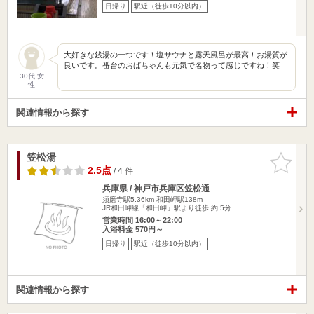
日帰り
駅近（徒歩10分以内）
大好きな銭湯の一つです！塩サウナと露天風呂が最高！お湯質が
良いです。番台のおばちゃんも元気で名物って感じですね！笑
30代 女
性
関連情報から探す
笠松湯
お気に入
りに追加
2.5点
/ 4 件
兵庫県 / 神戸市兵庫区笠松通
須磨寺駅5.36km
和田岬駅138m
JR和田岬線「和田岬」駅より徒歩 約 5分
営業時間 16:00～22:00
入浴料金 570円～
日帰り
駅近（徒歩10分以内）
関連情報から探す