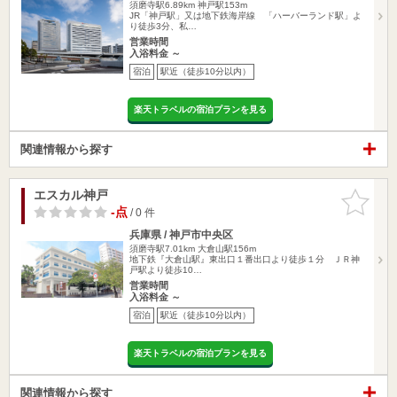
須磨寺駅6.89km
神戸駅153m
JR「神戸駅」又は地下鉄海岸線 「ハーバーランド駅」よ
り徒歩3分、私…
営業時間
入浴料金 ～
宿泊
駅近（徒歩10分以内）
楽天トラベルの宿泊プランを見る
関連情報から探す
エスカル神戸
お気に入
りに追加
-点
/ 0 件
兵庫県 / 神戸市中央区
須磨寺駅7.01km
大倉山駅156m
地下鉄『大倉山駅』東出口１番出口より徒歩１分 ＪＲ神
戸駅より徒歩10…
営業時間
入浴料金 ～
宿泊
駅近（徒歩10分以内）
楽天トラベルの宿泊プランを見る
関連情報から探す