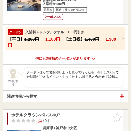
入浴料金 900円～
日帰り
駅近（徒歩10分以内）
クーポンあり
入浴料＋レンタルタオル 100円引き
クーポン
【平日】
1,200円
→
1,100円
【土日祝】
1,400円
→
1,300
円
他にも3種類のクーポンがあります
クーポン使って岩盤浴しようと思って行ったら、今日は300円で
岩盤浴ができるイベントやってた！ お風呂代と合わせて1050…
20代 女
性
関連情報から探す
ホテルクラウンパレス神戸
お気に入
りに追加
-点
/ 0 件
兵庫県 / 神戸市中央区