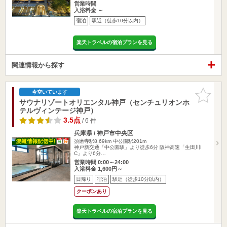
営業時間
入浴料金 ～
宿泊
駅近（徒歩10分以内）
楽天トラベルの宿泊プランを見る
関連情報から探す
お気に入
今空いています
りに追加
サウナリゾートオリエンタル神戸（センチュリオンホ
テルヴィンテージ神戸）
3.5点
/ 6 件
兵庫県 / 神戸市中央区
須磨寺駅8.69km
中公園駅201m
神戸新交通「中公園駅」より徒歩6分 阪神高速「生田川I
C」より6分…
営業時間 0:00～24:00
入浴料金 1,600円～
日帰り
宿泊
駅近（徒歩10分以内）
クーポンあり
楽天トラベルの宿泊プランを見る