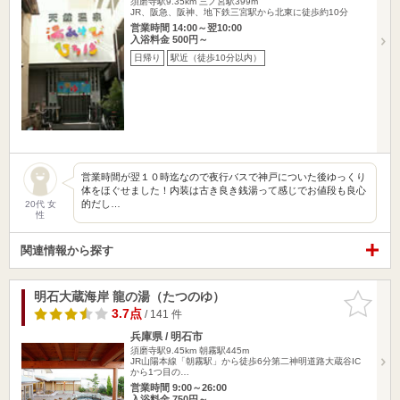
須磨寺駅9.35km
三ノ宮駅399m
JR、阪急、阪神、地下鉄三宮駅から北東に徒歩約10分
営業時間 14:00～翌10:00
入浴料金 500円～
日帰り
駅近（徒歩10分以内）
営業時間が翌１０時迄なので夜行バスで神戸についた後ゆっくり
体をほぐせました！内装は古き良き銭湯って感じでお値段も良心
的だし…
20代 女
性
関連情報から探す
明石大蔵海岸 龍の湯（たつのゆ）
お気に入
りに追加
3.7点
/ 141 件
兵庫県 / 明石市
須磨寺駅9.45km
朝霧駅445m
JR山陽本線「朝霧駅」から徒歩6分第二神明道路大蔵谷IC
から1つ目の…
営業時間 9:00～26:00
入浴料金 750円～