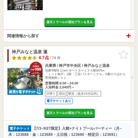
楽天トラベルの宿泊プランを見る
関連情報から探す
神戸みなと温泉 蓮
お気に入
りに追加
4.7点
/ 74 件
兵庫県 / 神戸市中央区 / 神戸みなと温泉
須磨寺駅8.11km
ポートターミナル駅805m
「ミント神戸」1階「三宮バスターミナル」8番のりばから
専用無料シャト…
営業時間 6:00～24:00
入浴料金 2,640円～
日帰り
宿泊
駅近（徒歩10分以内）
電子チケットあり
楽天トラベルの宿泊プランを見る
【7/3~9/27限定】入館+ナイトプールパーティー（月~
電子チケット
木：123688・金：123689・土日祝：123690・特定日：123691）