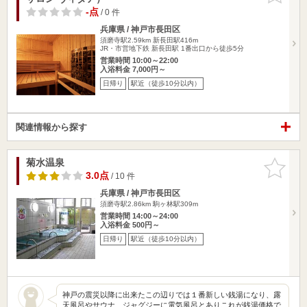
-点
/ 0 件
兵庫県 / 神戸市長田区
須磨寺駅2.59km
新長田駅416m
JR・市営地下鉄 新長田駅 1番出口から徒歩5分
営業時間 10:00～22:00
入浴料金 7,000円～
日帰り
駅近（徒歩10分以内）
関連情報から探す
菊水温泉
お気に入
りに追加
3.0点
/ 10 件
兵庫県 / 神戸市長田区
須磨寺駅2.86km
駒ヶ林駅309m
営業時間 14:00～24:00
入浴料金 500円～
日帰り
駅近（徒歩10分以内）
神戸の震災以降に出来たこの辺りでは１番新しい銭湯になり、露
天風呂やサウナ、ジャグジーに電気風呂とありこれが銭湯価格で