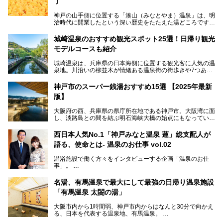
了
神戸の山手側に位置する「湊山（みなとやま）温泉」は、明
治時代に開業したという深い歴史をたたえた湯どころです。
そんな長寿の温泉が今、話題となっています。理由は湯船い
っぱいに浮かぶアヒルちゃん。さらに、ゆったりくつろげて
城崎温泉のおすすめ観光スポット25選！日帰り観光
コワーキングも可能な休憩スペースも人気に。斬新な企画や
モデルコースも紹介
設備で人々をアッと驚かせる湊山温泉の魅力をリポートしま
す。
城崎温泉は、兵庫県の日本海側に位置する観光客に人気の温
泉地。川沿いの柳並木が情緒ある温泉街の街歩きや7つある
外湯巡り、ロープウェイからの絶景、冬のカニ料理などで知
られています。鉄道の駅から温泉街が近く、歩いて回るのに
神戸市のスーパー銭湯おすすめ15選 【2025年最新
ちょうどよい規模で、日帰りでの訪問にもおすすめです。
版】
この記事では、城崎温泉と周辺の見どころから厳選した25
大阪府の西、兵庫県の県庁所在地である神戸市。大阪湾に面
の観光スポットをピックアップ。温泉やご当地グルメなどを
し、淡路島との間を結ぶ明石海峡大橋の始点にもなっていま
盛り込んだ日帰り観光モデルコースも紹介しているので、ぜ
す。古くから港町として栄え、異国情緒の残る異人館街や中
ひ参考にしてくださいね！
華街をはじめ、きらびやかに発展したハーバーランドなど、
西日本人気No.1「神戸みなと温泉 蓮」総支配人が
人気観光スポットもめじろ押しです。
語る、使命とは- 温泉のお仕事 vol.02
そして、温泉好きの視点から見ると、神戸市といえば何とい
っても「有馬温泉」。日本三古湯の一角をなす、歴史ある名
温浴施設で働く方々をインタビューする企画「温泉のお仕
湯です。そのお湯をリーズナブルに体験できる健康ランドや
事」。
スーパー銭湯があったら……。今回はそんな希望に沿う施設
第2弾はニフティ温泉年間ランキング2018で全国総合ランキ
も含め、おすすめのスパ銭をピックアップしてご紹介してい
ング西日本1位、2年連続「ベストオブ宿泊賞」に輝いた
きます！
名湯、有馬温泉で最大にして最強の日帰り温泉施設
「神戸みなと温泉 蓮」の魅力に迫りました！
「有馬温泉 太閤の湯」
大阪市内から1時間弱、神戸市内からはなんと30分で向かえ
る、日本を代表する温泉地、有馬温泉。
そのなかでも最大の規模を誇る「有馬温泉 太閤の湯」は、