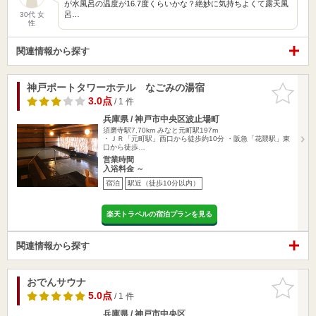
が水風呂の温度が16.7度くらいかな？絶妙に気持ちよくて露天風
呂…
30代 女
性
関連情報から探す
神戸ポートタワーホテル なごみの湯宿
お気に入
りに追加
3.0点
/ 1 件
兵庫県 / 神戸市中央区波止場町
須磨寺駅7.70km
みなと元町駅197m
・ＪＲ「元町駅」西口から徒歩約10分 ・阪急「花隈駅」東
口から徒歩…
営業時間
入浴料金 ～
宿泊
駅近（徒歩10分以内）
楽天トラベルの宿泊プランを見る
関連情報から探す
おでんサウナ
お気に入
りに追加
5.0点
/ 1 件
兵庫県 / 神戸市中央区