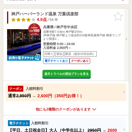
神戸ハーバーランド温泉 万葉倶楽部
お気に入
りに追加
4.0点
/ 54 件
兵庫県 / 神戸市中央区
須磨寺駅7.03km
神戸駅255m
JR神戸線 神戸駅より徒歩約3分阪神高速神戸線 柳原ランプ
より国道2…
営業時間 0:00～24:00
入浴料金 2,950円～
日帰り
宿泊
駅近（徒歩10分以内）
電子チケットあり
クーポンあり
楽天トラベルの宿泊プランを見る
入館料割引
クーポン
通常
2,950円
→
2,600円（350円お得！）
他にも2種類のクーポンがあります
入館料割引
電子チケット
【平日、土日祝全日】大人（中学生以上）
2950円
→
2600