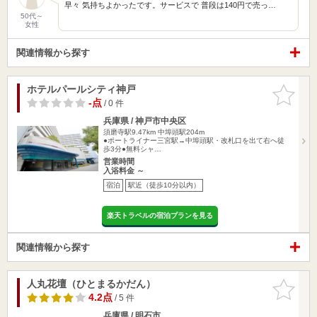
早々 気持ちよかったです。サービスで 普段は140円で売っ…
50代～
女性
関連情報から探す
ホテルパールシティ神戸
お気に入
りに追加
-点
/ 0 件
兵庫県 / 神戸市中央区
須磨寺駅9.47km
中埠頭駅204m
●ポートライナー三宮駅→中埠頭駅・改札口を出て右へ徒
歩3分●無料シャ…
営業時間
入浴料金 ～
宿泊
駅近（徒歩10分以内）
楽天トラベルの宿泊プランを見る
関連情報から探す
人丸花壇（ひとまるかだん）
お気に入
りに追加
4.2点
/ 5 件
兵庫県 / 明石市