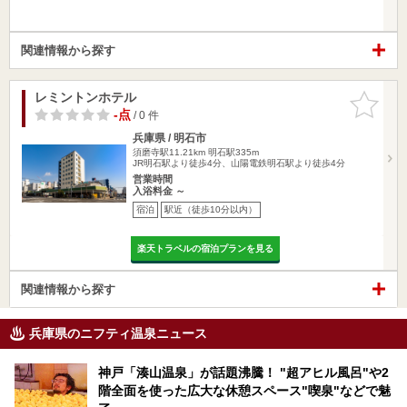
関連情報から探す
レミントンホテル
お気に入
りに追加
-点
/ 0 件
兵庫県 / 明石市
須磨寺駅11.21km
明石駅335m
JR明石駅より徒歩4分、山陽電鉄明石駅より徒歩4分
営業時間
入浴料金 ～
宿泊
駅近（徒歩10分以内）
楽天トラベルの宿泊プランを見る
関連情報から探す
兵庫県のニフティ温泉ニュース
神戸「湊山温泉」が話題沸騰！ "超アヒル風呂"や2
階全面を使った広大な休憩スペース"喫泉"などで魅