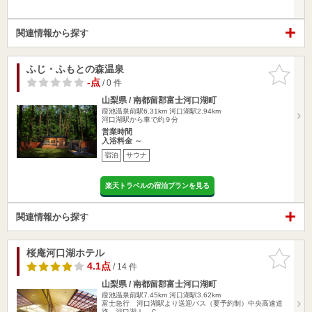
関連情報から探す
ふじ・ふもとの森温泉
お気に入
りに追加
-点
/ 0 件
山梨県 / 南都留郡富士河口湖町
葭池温泉前駅6.31km
河口湖駅2.94km
河口湖駅から車で約９分
営業時間
入浴料金 ～
宿泊
サウナ
楽天トラベルの宿泊プランを見る
関連情報から探す
桜庵河口湖ホテル
お気に入
りに追加
4.1点
/ 14 件
山梨県 / 南都留郡富士河口湖町
葭池温泉前駅7.45km
河口湖駅3.62km
富士急行 河口湖駅より送迎バス（要予約制）中央高速道
路 河口湖Ｉ．Ｃ…