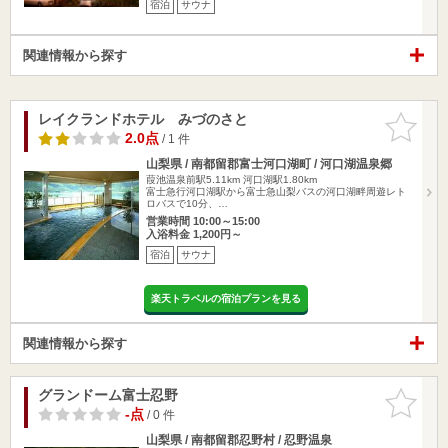
宿泊
サウナ
関連情報から探す
レイクランドホテル みづのさと
お気に入
りに追加
2.0点
/ 1 件
山梨県 / 南都留郡富士河口湖町 / 河口湖温泉郷
葭池温泉前駅5.11km
河口湖駅1.80km
富士急行河口湖駅から富士急山梨バスの河口湖畔周遊レト
ロバスで10分、…
営業時間 10:00～15:00
入浴料金 1,200円～
宿泊
サウナ
楽天トラベルの宿泊プランを見る
関連情報から探す
グランドーム富士忍野
お気に入
りに追加
-点
/ 0 件
山梨県 / 南都留郡忍野村 / 忍野温泉