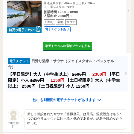
葭池温泉前駅8.46km
富士山駅7.70km
山中湖ICより車で15分
営業時間 12:00～18:00
入浴料金 2,500円～
日帰り
宿泊
サウナ
電子チケットあり
楽天トラベルの宿泊プランを見る
日帰り温泉・サウナ（フェイスタオル・バスタオル
電子チケット
付）
【平日限定】大人（中学生以上）
2500円
→
2300円
【平日
限定】小人
1250円
→
1150円
【土日祝限定】大人（中学生
以上）
2500円
【土日祝限定】小人
1250円
他にも1種類の電子チケットがあります
新しく新設されたサウナ「富嶽蒸景」は最高。温度設定はもう１
つのロウリュサウナに比べると低めであるが、絶景を眺めながら
ゆった…
20代 男
性