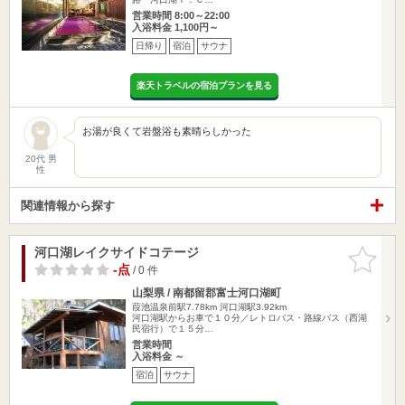
営業時間 8:00～22:00
入浴料金 1,100円～
日帰り
宿泊
サウナ
楽天トラベルの宿泊プランを見る
お湯が良くて岩盤浴も素晴らしかった
20代 男
性
関連情報から探す
河口湖レイクサイドコテージ
お気に入
りに追加
-点
/ 0 件
山梨県 / 南都留郡富士河口湖町
葭池温泉前駅7.78km
河口湖駅3.92km
河口湖駅からお車で１０分／レトロバス・路線バス（西湖
民宿行）で１５分…
営業時間
入浴料金 ～
宿泊
サウナ