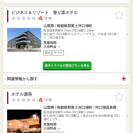
ビジネス＆リゾート 登り坂ホテル
お気に入
りに追加
-点
/ 0 件
山梨県 / 南都留郡富士河口湖町
葭池温泉前駅4.76km
河口湖駅1.15km
富士急行 河口湖駅からタクシーで５分。中央道 河口湖Ｉ
Ｃ、河口湖方面…
営業時間
入浴料金 ～
宿泊
サウナ
楽天トラベルの宿泊プランを見る
関連情報から探す
ホテル源吾
お気に入
りに追加
-点
/ 0 件
山梨県 / 南都留郡富士河口湖町 / 河口湖温泉郷
葭池温泉前駅5.03km
河口湖駅1.26km
富士急河口湖線 河口湖駅より徒歩15分中央自動車道 河口
湖ICより5…
営業時間
入浴料金 ～