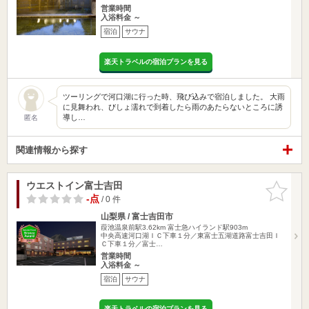
営業時間
入浴料金 ～
宿泊
サウナ
楽天トラベルの宿泊プランを見る
ツーリングで河口湖に行った時、飛び込みで宿泊しました。 大雨
に見舞われ、びしょ濡れで到着したら雨のあたらないところに誘
導し…
匿名
関連情報から探す
ウエストイン富士吉田
お気に入
りに追加
-点
/ 0 件
山梨県 / 富士吉田市
葭池温泉前駅3.62km
富士急ハイランド駅903m
中央高速河口湖ＩＣ下車１分／東富士五湖道路富士吉田Ｉ
Ｃ下車１分／富士…
営業時間
入浴料金 ～
宿泊
サウナ
楽天トラベルの宿泊プランを見る