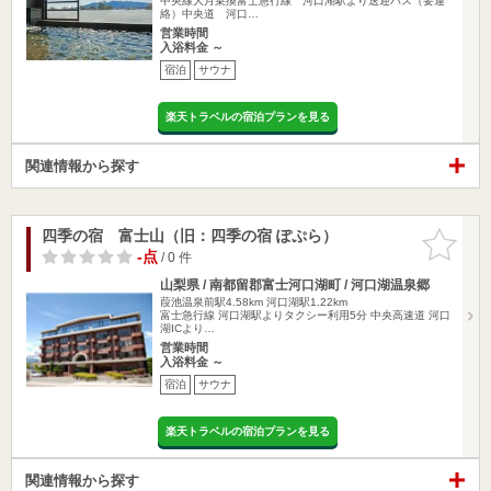
中央線大月乗換富士急行線 河口湖駅より送迎バス（要連
絡）中央道 河口…
営業時間
入浴料金 ～
宿泊
サウナ
楽天トラベルの宿泊プランを見る
関連情報から探す
四季の宿 富士山（旧：四季の宿 ぽぷら）
お気に入
りに追加
-点
/ 0 件
山梨県 / 南都留郡富士河口湖町 / 河口湖温泉郷
葭池温泉前駅4.58km
河口湖駅1.22km
富士急行線 河口湖駅よりタクシー利用5分 中央高速道 河口
湖ICより…
営業時間
入浴料金 ～
宿泊
サウナ
楽天トラベルの宿泊プランを見る
関連情報から探す