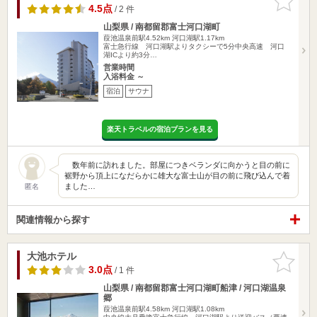
りに追加
4.5点
/ 2 件
山梨県 / 南都留郡富士河口湖町
葭池温泉前駅4.52km
河口湖駅1.17km
富士急行線 河口湖駅よりタクシーで5分中央高速 河口
湖ICより約3分…
営業時間
入浴料金 ～
宿泊
サウナ
楽天トラベルの宿泊プランを見る
数年前に訪れました。部屋につきベランダに向かうと目の前に
裾野から頂上になだらかに雄大な富士山が目の前に飛び込んで着
ました…
匿名
関連情報から探す
大池ホテル
お気に入
りに追加
3.0点
/ 1 件
山梨県 / 南都留郡富士河口湖町船津 / 河口湖温泉
郷
葭池温泉前駅4.58km
河口湖駅1.08km