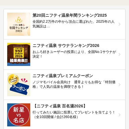
第20回ニフティ温泉年間ランキング2025
全国約2.2万件の中から頂点に選ばれた、2025年の人
気施設は…
ニフティ温泉 サウナランキング2026
おふろ好きユーザーの投票により、全国No.1サウナが
決定！
ニフティ温泉プレミアムクーポン
ノジマモバイル会員向け 通常よりもお得な「特別価
格」で人気の温泉を満喫できる！
【ニフティ温泉 百名湯2026】
行ってみたい施設に投票してプレゼントを当てよう！
（全10回開催 / 合計260名様）