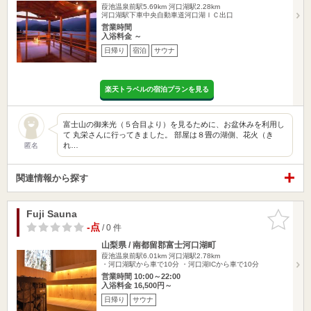
葭池温泉前駅5.69km
河口湖駅2.28km
河口湖駅下車中央自動車道河口湖ＩＣ出口
営業時間
入浴料金 ～
日帰り
宿泊
サウナ
楽天トラベルの宿泊プランを見る
富士山の御来光（５合目より）を見るために、お盆休みを利用し
て 丸栄さんに行ってきました。 部屋は８畳の湖側、花火（き
れ…
匿名
関連情報から探す
Fuji Sauna
お気に入
りに追加
-点
/ 0 件
山梨県 / 南都留郡富士河口湖町
葭池温泉前駅6.01km
河口湖駅2.78km
・河口湖駅から車で10分 ・河口湖ICから車で10分
営業時間 10:00～22:00
入浴料金 16,500円～
日帰り
サウナ