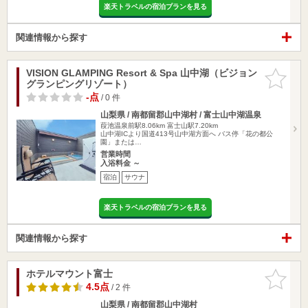
楽天トラベルの宿泊プランを見る
関連情報から探す
VISION GLAMPING Resort & Spa 山中湖（ビジョン
お気に入
グランピングリゾート）
りに追加
-点
/ 0 件
山梨県 / 南都留郡山中湖村 / 富士山中湖温泉
葭池温泉前駅8.06km
富士山駅7.20km
山中湖ICより国道413号山中湖方面へ バス停「花の都公
園」または…
営業時間
入浴料金 ～
宿泊
サウナ
楽天トラベルの宿泊プランを見る
関連情報から探す
ホテルマウント富士
お気に入
りに追加
4.5点
/ 2 件
山梨県 / 南都留郡山中湖村