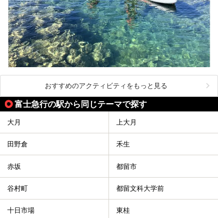
おすすめのアクティビティをもっと見る
富士急行の駅から同じテーマで探す
大月
上大月
田野倉
禾生
赤坂
都留市
谷村町
都留文科大学前
十日市場
東桂