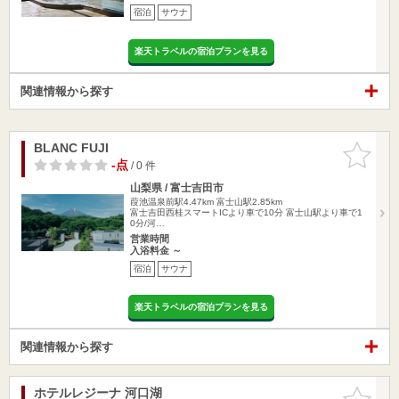
宿泊
サウナ
楽天トラベルの宿泊プランを見る
関連情報から探す
BLANC FUJI
お気に入
りに追加
-点
/ 0 件
山梨県 / 富士吉田市
葭池温泉前駅4.47km
富士山駅2.85km
富士吉田西桂スマートICより車で10分 富士山駅より車で1
0分/河…
営業時間
入浴料金 ～
宿泊
サウナ
楽天トラベルの宿泊プランを見る
関連情報から探す
ホテルレジーナ 河口湖
お気に入