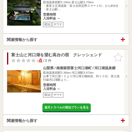
葭池温泉前駅5.16km
富士山駅3.70km
・東富士五湖道路「富士吉田忍野スマートIC」から約4分
・富士山駅…
営業時間
入浴料金 ～
宿泊
サウナ
関連情報から探す
富士山と河口湖を望む高台の宿 クレッシェンド
お気に入
りに追加
-点
/ 0 件
山梨県 / 南都留郡富士河口湖町 / 河口湖温泉郷
葭池温泉前駅5.36km
河口湖駅3.67km
お車で河口湖ＩＣより河口湖大橋経由、約１０分。富士急
行線河口湖駅より…
営業時間
入浴料金 ～
宿泊
サウナ
楽天トラベルの宿泊プランを見る
関連情報から探す