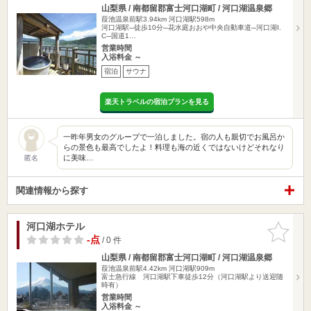
山梨県 / 南都留郡富士河口湖町 / 河口湖温泉郷
葭池温泉前駅3.94km
河口湖駅598m
河口湖駅─徒歩10分─花水庭おおや中央自動車道─河口湖I.
C─国道1…
営業時間
入浴料金 ～
宿泊
サウナ
楽天トラベルの宿泊プランを見る
一昨年男女のグループで一泊しました。宿の人も親切でお風呂か
らの景色も最高でしたよ！料理も海の近くではないけどそれなり
に美味…
匿名
関連情報から探す
河口湖ホテル
お気に入
りに追加
-点
/ 0 件
山梨県 / 南都留郡富士河口湖町 / 河口湖温泉郷
葭池温泉前駅4.42km
河口湖駅909m
富士急行線 河口湖駅下車徒歩12分（河口湖駅より送迎随
時有）
営業時間
入浴料金 ～