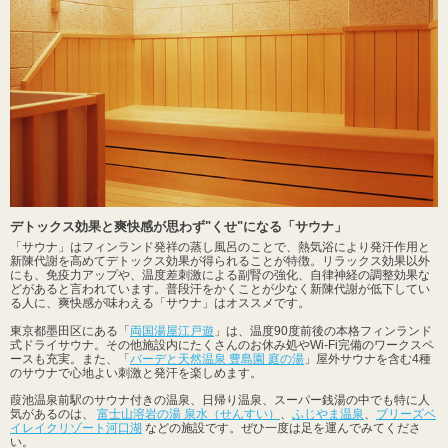
デトックス効果と爽快感が思わず"くせ"になる「サウナ」
「サウナ」はフィンランド発祥の蒸し風呂のことで、熱気浴により発汗作用と
新陳代謝を高めてデトックス効果が得られることが特徴。リラックス効果以外
にも、免疫力アップや、温度差刺激による副腎の強化、自律神経の調整効果な
どがあると言われています。普段汗をかくことが少なく新陳代謝が低下してい
る人に、爽快感が味わえる「サウナ」はオススメです。
東京都墨田区にある「
両国湯屋江戸遊
」は、温度90度前後の本格フィンランド
式ドライサウナ。その他施設内にたくさんのお休み処やWi-Fi完備のワークスペ
ースも充実。また、「
バーデと天然温泉 豊島園 庭の湯
」屋外サウナを含む4種
のサウナで心地よい刺激と発汗を楽しめます。
葭池温泉前駅のサウナ付きの温泉、日帰り温泉、スーパー銭湯の中でも特に人
気があるのは、
富士山溶岩の湯 泉水（せんすい）
、
ふじやま温泉
、
ブリーズベ
イレイクリゾート河口湖
などの施設です。ぜひ一度は足を運んでみてくださ
い。