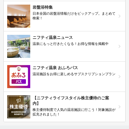
岩盤浴特集
日本全国の岩盤浴情報だけをピックアップ。まとめて
検索！
ニフティ温泉ニュース
温泉にもっと行きたくなる！お得な情報を掲載中
ニフティ温泉 おふろパス
温浴施設をお得に楽しめるサブスクリプションプラン
【ニフティライフスタイル株主優待のご案
内】
株主優待制度で人気の温浴施設に行こう！対象施設が
拡充されました！