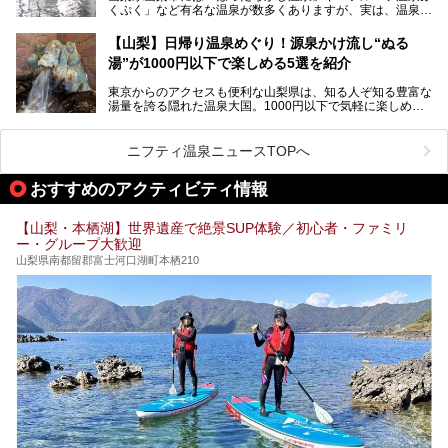
くぷく」など有名な温泉が数多くありますが、実は、温泉マ
コスパ宿の全貌を徹底解説します！
ニアがわざわざ遠方から足を運ぶ極上の日帰り温泉もあるん
───
です。今回紹介する「はやぶさ温泉」も、そのひとつ。温泉
提供元：株式会社湯ーとぴあ【PR】
【山梨】日帰り温泉めぐり！源泉かけ流し“ぬる
はもちろん、絶景や地元食材を活かしたグルメも堪能できま
この記事は株式会社湯ーとぴあのPRレポート記事です。
湯”が1000円以下で楽しめる5選を紹介
す。
「はやぶさ温泉」が多くの人を惹きつける理由を詳しく解説
東京からのアクセスも便利な山梨県は、知る人ぞ知る豊富な
します。
湯量を誇る隠れた温泉大国。1000円以下で気軽に楽しめ
る、極上の源泉かけ流し日帰り温泉が点在しています。しか
も、これからの季節に嬉しい、じんわりと体の芯まで温ま
る“ぬる湯”が豊富なのも魅力。今回は、湯質も抜群で心ゆく
ニフティ温泉ニュースTOPへ
までリラックスできる山梨のお得な日帰り温泉を、実際体験
した感想と共に紹介します。
おすすめのアクティビティ情報
※ぬる湯とは35℃～39℃程度の体温に近いぬるめ温泉のこ
とです。
【山梨・本栖湖】世界遺産で絶景SUP体験／初心者・ファミリ
ー・グループ大歓迎
山梨県南都留郡富士河口湖町本栖210