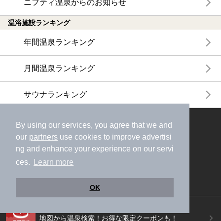
ニフティ温泉からのお知らせ
温浴施設ランキング
年間温泉ランキング
月間温泉ランキング
サウナランキング
ニフティ温泉公式アカウントをフォローして
By using our services, you agree that we and
おトク情報やクーポン情報を受け取ろう
our
partners
use cookies to improve advertisi
ng and enhance your experience on our servi
ces.
Learn more
OK
ニフティ温泉アプリ
地図から温泉検索！お得な限定クーポンも！