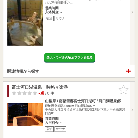
バス運行時間外の…
営業時間
入浴料金 ～
宿泊
サウナ
楽天トラベルの宿泊プランを見る
関連情報から探す
富士河口湖温泉 時悠々楽游
お気に入
りに追加
-点
/ 0 件
山梨県 / 南都留郡富士河口湖町 / 河口湖温泉郷
葭池温泉前駅3.68km
河口湖駅607m
中央線大月乗り換え富士急行線河口湖駅下車／中央高速河
口湖IC
営業時間
入浴料金 ～
宿泊
サウナ