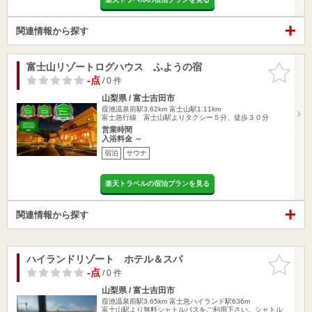
関連情報から探す
富士山リゾートログハウス ふようの宿
お気に入
りに追加
-点
/ 0 件
山梨県 / 富士吉田市
葭池温泉前駅3.62km
富士山駅1.11km
富士急行線 富士山駅よりタクシー５分、徒歩３０分
営業時間
入浴料金 ～
宿泊
サウナ
楽天トラベルの宿泊プランを見る
関連情報から探す
ハイランドリゾート ホテル＆スパ
お気に入
りに追加
-点
/ 0 件
山梨県 / 富士吉田市
葭池温泉前駅3.65km
富士急ハイランド駅636m
富士山駅より無料シャトルバスをご利用下さい。シャトル