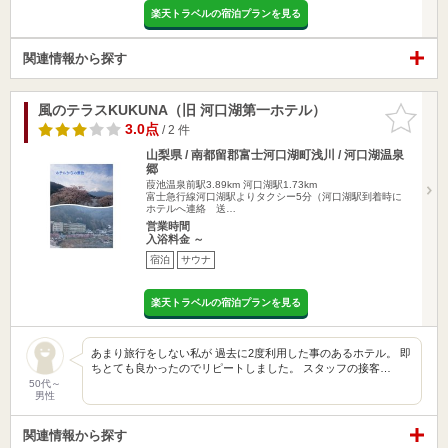
楽天トラベルの宿泊プランを見る
関連情報から探す
風のテラスKUKUNA（旧 河口湖第一ホテル）
お気に入
りに追加
3.0点
/ 2 件
山梨県 / 南都留郡富士河口湖町浅川 / 河口湖温泉
郷
葭池温泉前駅3.89km
河口湖駅1.73km
富士急行線河口湖駅よりタクシー5分（河口湖駅到着時に
ホテルへ連絡 送…
営業時間
入浴料金 ～
宿泊
サウナ
楽天トラベルの宿泊プランを見る
あまり旅行をしない私が 過去に2度利用した事のあるホテル。 即
ちとても良かったのでリピートしました。 スタッフの接客…
50代～
男性
関連情報から探す