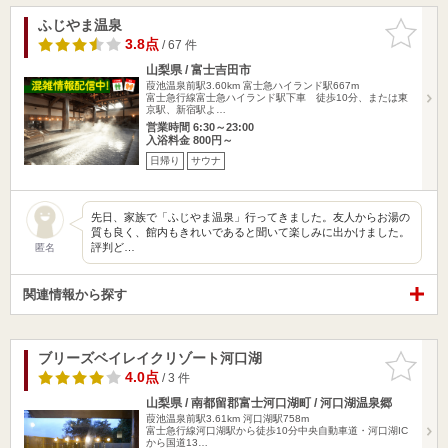
ふじやま温泉
お気に入
りに追加
3.8点
/ 67 件
山梨県 / 富士吉田市
葭池温泉前駅3.60km
富士急ハイランド駅667m
富士急行線富士急ハイランド駅下車 徒歩10分、または東
京駅、新宿駅よ…
営業時間 6:30～23:00
入浴料金 800円～
日帰り
サウナ
先日、家族で「ふじやま温泉」行ってきました。友人からお湯の
質も良く、館内もきれいであると聞いて楽しみに出かけました。
評判ど…
匿名
関連情報から探す
ブリーズベイレイクリゾート河口湖
お気に入
りに追加
4.0点
/ 3 件
山梨県 / 南都留郡富士河口湖町 / 河口湖温泉郷
葭池温泉前駅3.61km
河口湖駅758m
富士急行線河口湖駅から徒歩10分中央自動車道・河口湖IC
から国道13…