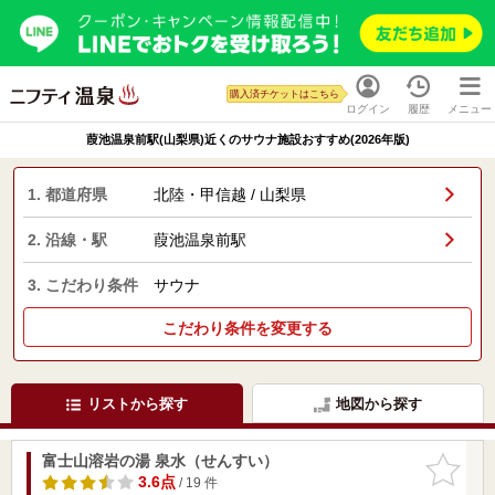
購入済チケットはこちら
ログイン
履歴
メニュー
葭池温泉前駅(山梨県)近くのサウナ施設おすすめ(2026年版)
1. 都道府県
北陸・甲信越 / 山梨県
2. 沿線・駅
葭池温泉前駅
3. こだわり条件
サウナ
こだわり条件を変更する
リストから探す
地図から探す
富士山溶岩の湯 泉水（せんすい）
お気に入
りに追加
3.6点
/ 19 件