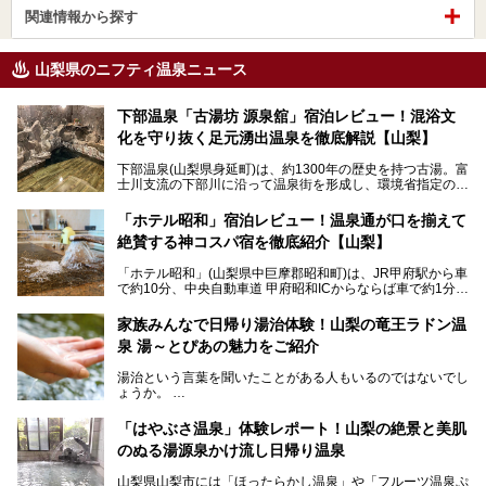
関連情報から探す
山梨県のニフティ温泉ニュース
下部温泉「古湯坊 源泉舘」宿泊レビュー！混浴文
化を守り抜く足元湧出温泉を徹底解説【山梨】
下部温泉(山梨県身延町)は、約1300年の歴史を持つ古湯。富
士川支流の下部川に沿って温泉街を形成し、環境省指定の国
民保養温泉地でもあります。
中でも「古湯坊 源泉舘」は、戦国時代に武田信玄公も療養
「ホテル昭和」宿泊レビュー！温泉通が口を揃えて
したと伝えられる名湯の宿。最大の特徴は、令和の現代にお
絶賛する神コスパ宿を徹底紹介【山梨】
いても混浴文化が守られ、老若男女の分け隔て一切無く温泉
入浴を楽しめる点。全国的に混浴温泉は年々少しずつ減少傾
「ホテル昭和」(山梨県中巨摩郡昭和町)は、JR甲府駅から車
向にありますが、「古湯坊 源泉舘」では本来あるべき混浴
で約10分、中央自動車道 甲府昭和ICからならば車で約1分の
の姿が保たれている点に注目すべきでしょう。
場所にあるビジネスホテル。2名1室で1名あたり4,000円台
から、一人泊でも6,000円台から宿泊可能です。
今回は足元湧出の混浴温泉である「かくし湯大岩風呂」をは
家族みんなで日帰り湯治体験！山梨の竜王ラドン温
じめ、湯治棟である「別館神泉」を中心に「古湯坊 源泉
泉 湯～とぴあの魅力をご紹介
しかし、最大の魅力は“温泉そのもの”でしょう。自家源泉を
舘」の全貌を徹底紹介します。
所有し、豪快に源泉かけ流しで提供。泡付きのある重曹泉系
湯治という言葉を聞いたことがある人もいるのではないでし
統の単純温泉は、入浴すると実にサッパリ爽快。日帰り入浴
ょうか。
不可なこともあり、全国の温泉ファンがこの温泉を求めて
「ホテル昭和」へ宿泊します。この価格帯のビジネスホテル
なかなか体験できない、湯治体験が日帰りでできる温浴施設
では循環濾過の沸かし湯が一般的ですが、ここは本物の極上
「はやぶさ温泉」体験レポート！山梨の絶景と美肌
が山梨にあります。
温泉。まさに価格破壊と言えるクオリティです。
のぬる湯源泉かけ流し日帰り温泉
家族みんなで楽しめる、山梨県の「竜王ラドン温泉 湯～と
今回は筆者自ら宿泊し、「ホテル昭和」の温泉をはじめ、客
山梨県山梨市には「ほったらかし温泉」や「フルーツ温泉ぷ
ぴあ」の魅力をご紹介します。
室や無料朝食などをご紹介。温泉通が口を揃えて絶賛する神