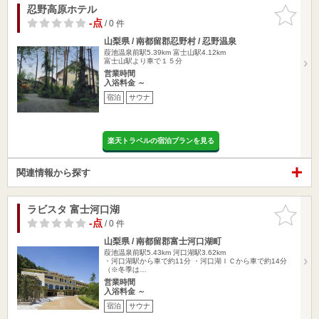
忍野高原ホテル
お気に入
りに追加
-点
/ 0 件
山梨県 / 南都留郡忍野村 / 忍野温泉
葭池温泉前駅5.39km
富士山駅4.12km
富士山駅より車で１５分
営業時間
入浴料金 ～
宿泊
サウナ
楽天トラベルの宿泊プランを見る
関連情報から探す
ラビスタ 富士河口湖
お気に入
りに追加
-点
/ 0 件
山梨県 / 南都留郡富士河口湖町
葭池温泉前駅5.43km
河口湖駅3.62km
・河口湖駅から車で約11分 ・河口湖ＩＣから車で約14分
（※冬季は…
営業時間
入浴料金 ～
宿泊
サウナ