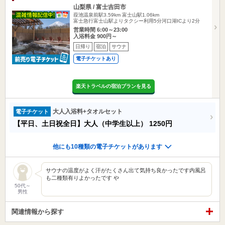
山梨県 / 富士吉田市
葭池温泉前駅3.59km
富士山駅1.06km
富士急行富士山駅よりタクシー利用5分河口湖ICより2分
営業時間 6:00～23:00
入浴料金 900円～
日帰り
宿泊
サウナ
電子チケットあり
楽天トラベルの宿泊プランを見る
大人入浴料+タオルセット
電子チケット
【平日、土日祝全日】大人（中学生以上）
1250円
他にも10種類の電子チケットがあります
サウナの温度がよく汗がたくさん出て気持ち良かったです内風呂
も二種類有りよかったです や
50代～
男性
関連情報から探す