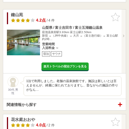
鐘山苑
お気に入
りに追加
4.2点
/ 4 件
山梨県 / 富士吉田市 / 富士五湖鐘山温泉
葭池温泉前駅3.93km
富士山駅2.50km
新宿 →（JR中央線）→ 大月 →（富士急行線）→ 富士山駅
約2時…
営業時間
入浴料金 ～
宿泊
サウナ
楽天トラベルの宿泊プランを見る
1泊で利用しました。老舗の温泉旅館です。施設は新しいとは言
えませんが、綺麗に保たれておりますし、昔ながらの施設の作り
がなん…
30代 男
性
関連情報から探す
花水庭おおや
お気に入
りに追加
4.0点
/ 2 件