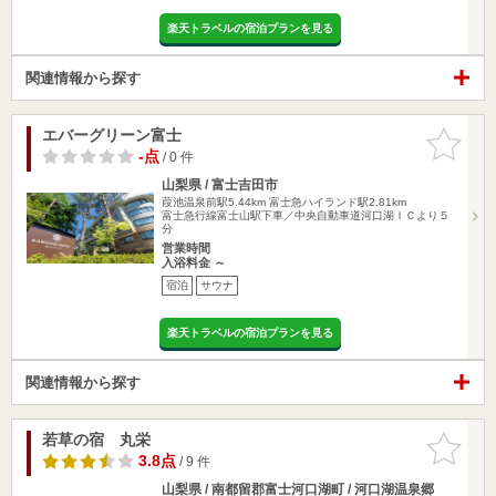
楽天トラベルの宿泊プランを見る
関連情報から探す
エバーグリーン富士
お気に入
りに追加
-点
/ 0 件
山梨県 / 富士吉田市
葭池温泉前駅5.44km
富士急ハイランド駅2.81km
富士急行線富士山駅下車／中央自動車道河口湖ＩＣより５
分
営業時間
入浴料金 ～
宿泊
サウナ
楽天トラベルの宿泊プランを見る
関連情報から探す
若草の宿 丸栄
お気に入
りに追加
3.8点
/ 9 件
山梨県 / 南都留郡富士河口湖町 / 河口湖温泉郷