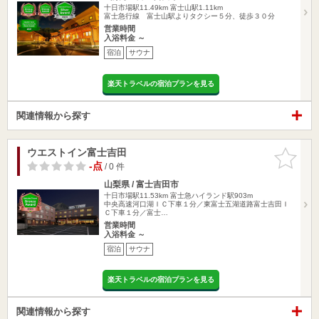
十日市場駅11.49km
富士山駅1.11km
富士急行線 富士山駅よりタクシー５分、徒歩３０分
営業時間
入浴料金 ～
宿泊
サウナ
楽天トラベルの宿泊プランを見る
関連情報から探す
ウエストイン富士吉田
お気に入
りに追加
-点
/ 0 件
山梨県 / 富士吉田市
十日市場駅11.53km
富士急ハイランド駅903m
中央高速河口湖ＩＣ下車１分／東富士五湖道路富士吉田Ｉ
Ｃ下車１分／富士…
営業時間
入浴料金 ～
宿泊
サウナ
楽天トラベルの宿泊プランを見る
関連情報から探す