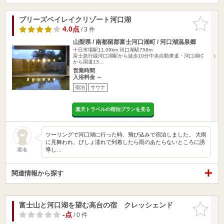
ブリーズベイレイクリゾート河口湖
お気に入
りに追加
4.0点
/ 3 件
山梨県 / 南都留郡富士河口湖町 / 河口湖温泉郷
十日市場駅11.09km
河口湖駅758m
富士急行線河口湖駅から徒歩10分中央自動車道・河口湖IC
から国道13…
営業時間
入浴料金 ～
宿泊
サウナ
楽天トラベルの宿泊プランを見る
ツーリングで河口湖に行った時、飛び込みで宿泊しました。 大雨
に見舞われ、びしょ濡れで到着したら雨のあたらないところに誘
導し…
匿名
関連情報から探す
富士山と河口湖を望む高台の宿 クレッシェンド
お気に入
りに追加
-点
/ 0 件