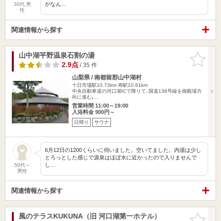
がなん…
30代 男
性
関連情報から探す
山中湖平野温泉石割の湯
お気に入
りに追加
2.9点
/ 35 件
山梨県 / 南都留郡山中湖村
十日市場駅10.73km
寿駅10.61km
中央自動車道の河口湖ICで降りて､国道138号線を御殿場方
向に進む｡…
営業時間 11:00～19:00
入浴料金 900円～
日帰り
サウナ
6月12日の1200くらいに伺いました。空いてました。内湯は少し
とろっとした感じで源泉はほぼ水に近かったので入りませんで
し…
50代～
男性
関連情報から探す
風のテラスKUKUNA（旧 河口湖第一ホテル）
お気に入