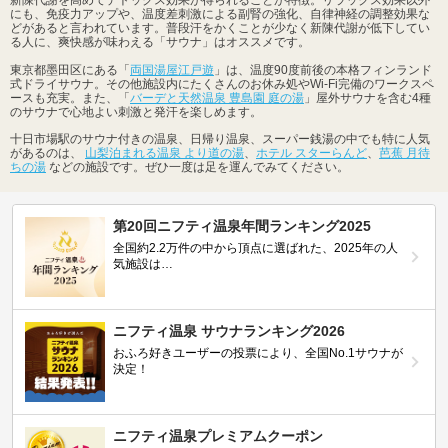
新陳代謝を高めてデトックス効果が得られることが特徴。リラックス効果以外
にも、免疫力アップや、温度差刺激による副腎の強化、自律神経の調整効果な
どがあると言われています。普段汗をかくことが少なく新陳代謝が低下してい
る人に、爽快感が味わえる「サウナ」はオススメです。
東京都墨田区にある「
両国湯屋江戸遊
」は、温度90度前後の本格フィンランド
式ドライサウナ。その他施設内にたくさんのお休み処やWi-Fi完備のワークスペ
ースも充実。また、「
バーデと天然温泉 豊島園 庭の湯
」屋外サウナを含む4種
のサウナで心地よい刺激と発汗を楽しめます。
十日市場駅のサウナ付きの温泉、日帰り温泉、スーパー銭湯の中でも特に人気
があるのは、
山梨泊まれる温泉 より道の湯
、
ホテル スターらんど
、
芭蕉 月待
ちの湯
などの施設です。ぜひ一度は足を運んでみてください。
第20回ニフティ温泉年間ランキング2025
全国約2.2万件の中から頂点に選ばれた、2025年の人
気施設は…
ニフティ温泉 サウナランキング2026
おふろ好きユーザーの投票により、全国No.1サウナが
決定！
ニフティ温泉プレミアムクーポン