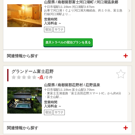
山梨県 / 南都留郡富士河口湖町 / 河口湖温泉郷
十日市場駅11.16km
河口湖駅3.67km
お車で河口湖ＩＣより河口湖大橋経由、約１０分。富士急
行線河口湖駅より…
営業時間
入浴料金 ～
宿泊
サウナ
楽天トラベルの宿泊プランを見る
関連情報から探す
グランドーム富士忍野
お気に入
りに追加
-点
/ 0 件
山梨県 / 南都留郡忍野村 / 忍野温泉
十日市場駅11.18km
富士山駅3.70km
・東富士五湖道路「富士吉田忍野スマートIC」から約4分
・富士山駅…
営業時間
入浴料金 ～
宿泊
サウナ
関連情報から探す