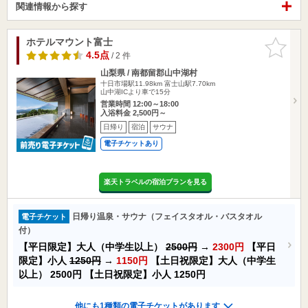
関連情報から探す
ホテルマウント富士
お気に入
りに追加
4.5点
/ 2 件
山梨県 / 南都留郡山中湖村
十日市場駅11.98km
富士山駅7.70km
山中湖ICより車で15分
営業時間 12:00～18:00
入浴料金 2,500円～
日帰り
宿泊
サウナ
電子チケットあり
楽天トラベルの宿泊プランを見る
日帰り温泉・サウナ（フェイスタオル・バスタオル
電子チケット
付）
【平日限定】大人（中学生以上）
2500円
→
2300円
【平日
限定】小人
1250円
→
1150円
【土日祝限定】大人（中学生
以上）
2500円
【土日祝限定】小人
1250円
他にも1種類の電子チケットがあります