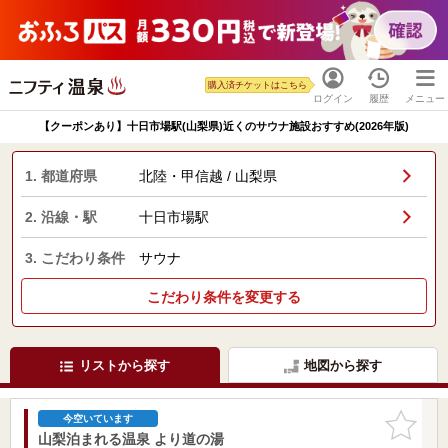
購入済チケットはこちら
ログイン
履歴
メニュー
【クーポンあり】十日市場駅(山梨県)近くのサウナ施設おすすめ(2026年版)
1. 都道府県
北陸・甲信越 / 山梨県
2. 沿線・駅
十日市場駅
3. こだわり条件
サウナ
こだわり条件を変更する
リストから探す
地図から探す
お気に入
今空いています
りに追加
山梨泊まれる温泉 より道の湯