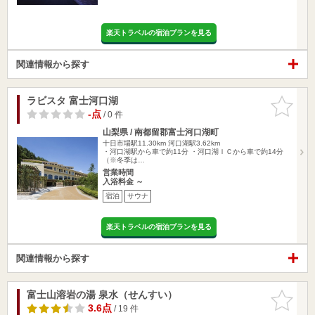
楽天トラベルの宿泊プランを見る
関連情報から探す
ラビスタ 富士河口湖
お気に入
りに追加
-点
/ 0 件
山梨県 / 南都留郡富士河口湖町
十日市場駅11.30km
河口湖駅3.62km
・河口湖駅から車で約11分 ・河口湖ＩＣから車で約14分
（※冬季は…
営業時間
入浴料金 ～
宿泊
サウナ
楽天トラベルの宿泊プランを見る
関連情報から探す
富士山溶岩の湯 泉水（せんすい）
お気に入
りに追加
3.6点
/ 19 件