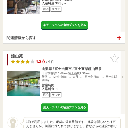
入浴料金 300円～
宿泊
サウナ
楽天トラベルの宿泊プランを見る
関連情報から探す
鐘山苑
お気に入
りに追加
4.2点
/ 4 件
山梨県 / 富士吉田市 / 富士五湖鐘山温泉
十日市場駅10.46km
富士山駅2.50km
新宿 →（JR中央線）→ 大月 →（富士急行線）→ 富士山駅
約2時…
営業時間
入浴料金 ～
宿泊
サウナ
楽天トラベルの宿泊プランを見る
1泊で利用しました。老舗の温泉旅館です。施設は新しいとは言
えませんが、綺麗に保たれておりますし、昔ながらの施設の作り