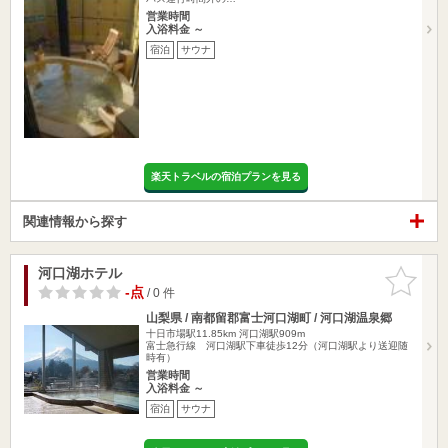
営業時間
入浴料金 ～
宿泊
サウナ
楽天トラベルの宿泊プランを見る
関連情報から探す
河口湖ホテル
お気に入
りに追加
-点
/ 0 件
山梨県 / 南都留郡富士河口湖町 / 河口湖温泉郷
十日市場駅11.85km
河口湖駅909m
富士急行線 河口湖駅下車徒歩12分（河口湖駅より送迎随
時有）
営業時間
入浴料金 ～
宿泊
サウナ