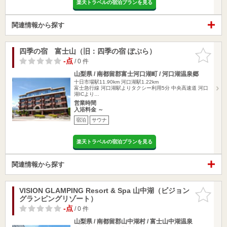
楽天トラベルの宿泊プランを見る
関連情報から探す
四季の宿 富士山（旧：四季の宿 ぽぷら）
お気に入
りに追加
-点
/ 0 件
山梨県 / 南都留郡富士河口湖町 / 河口湖温泉郷
十日市場駅11.90km
河口湖駅1.22km
富士急行線 河口湖駅よりタクシー利用5分 中央高速道 河口
湖ICより…
営業時間
入浴料金 ～
宿泊
サウナ
楽天トラベルの宿泊プランを見る
関連情報から探す
VISION GLAMPING Resort & Spa 山中湖（ビジョン
お気に入
グランピングリゾート）
りに追加
-点
/ 0 件
山梨県 / 南都留郡山中湖村 / 富士山中湖温泉