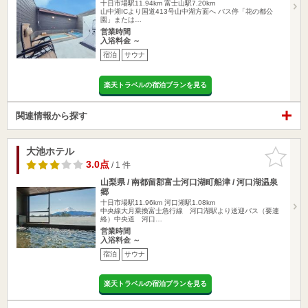
十日市場駅11.94km
富士山駅7.20km
山中湖ICより国道413号山中湖方面へ バス停「花の都公
園」または…
営業時間
入浴料金 ～
宿泊
サウナ
楽天トラベルの宿泊プランを見る
関連情報から探す
大池ホテル
お気に入
りに追加
3.0点
/ 1 件
山梨県 / 南都留郡富士河口湖町船津 / 河口湖温泉
郷
十日市場駅11.96km
河口湖駅1.08km
中央線大月乗換富士急行線 河口湖駅より送迎バス（要連
絡）中央道 河口…
営業時間
入浴料金 ～
宿泊
サウナ
楽天トラベルの宿泊プランを見る