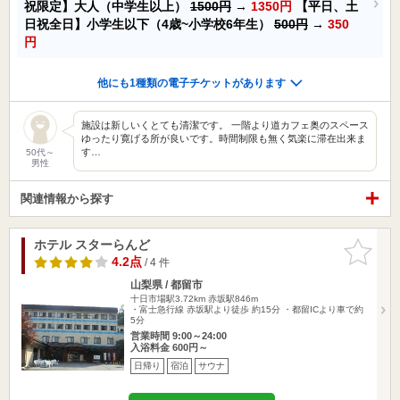
祝限定】大人（中学生以上）
1500円
→
1350円
【平日、土
日祝全日】小学生以下（4歳~小学校6年生）
500円
→
350
円
他にも1種類の電子チケットがあります
施設は新しいくとても清潔です。 一階より道カフェ奥のスペース
ゆったり寛げる所が良いです。時間制限も無く気楽に滞在出来ま
す…
50代～
男性
関連情報から探す
ホテル スターらんど
お気に入
りに追加
4.2点
/ 4 件
山梨県 / 都留市
十日市場駅3.72km
赤坂駅846m
・富士急行線 赤坂駅より徒歩 約15分 ・都留ICより車で約
5分
営業時間 9:00～24:00
入浴料金 600円～
日帰り
宿泊
サウナ