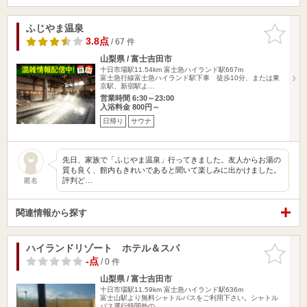
ふじやま温泉
お気に入
りに追加
3.8点
/ 67 件
山梨県 / 富士吉田市
十日市場駅11.54km
富士急ハイランド駅667m
富士急行線富士急ハイランド駅下車 徒歩10分、または東
京駅、新宿駅よ…
営業時間 6:30～23:00
入浴料金 800円～
日帰り
サウナ
先日、家族で「ふじやま温泉」行ってきました。友人からお湯の
質も良く、館内もきれいであると聞いて楽しみに出かけました。
評判ど…
匿名
関連情報から探す
ハイランドリゾート ホテル＆スパ
お気に入
りに追加
-点
/ 0 件
山梨県 / 富士吉田市
十日市場駅11.59km
富士急ハイランド駅636m
富士山駅より無料シャトルバスをご利用下さい。シャトル
バス運行時間外の…