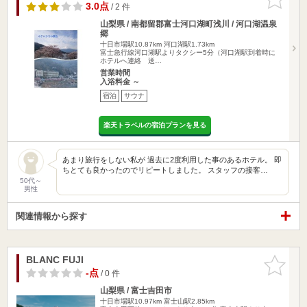
りに追加
3.0点
/ 2 件
山梨県 / 南都留郡富士河口湖町浅川 / 河口湖温泉
郷
十日市場駅10.87km
河口湖駅1.73km
富士急行線河口湖駅よりタクシー5分（河口湖駅到着時に
ホテルへ連絡 送…
営業時間
入浴料金 ～
宿泊
サウナ
楽天トラベルの宿泊プランを見る
あまり旅行をしない私が 過去に2度利用した事のあるホテル。 即
ちとても良かったのでリピートしました。 スタッフの接客…
50代～
男性
関連情報から探す
BLANC FUJI
お気に入
りに追加
-点
/ 0 件
山梨県 / 富士吉田市
十日市場駅10.97km
富士山駅2.85km