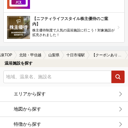
【ニフティライフスタイル株主優待のご案
内】
株主優待制度で人気の温浴施設に行こう！対象施設が
拡充されました！
温泉TOP
北陸・甲信越
山梨県
十日市場駅
【クーポンあり】十日市場駅近くのサウナ施設おすすめ(2026年版)
温浴施設を探す
エリアから探す
地図から探す
特徴から探す