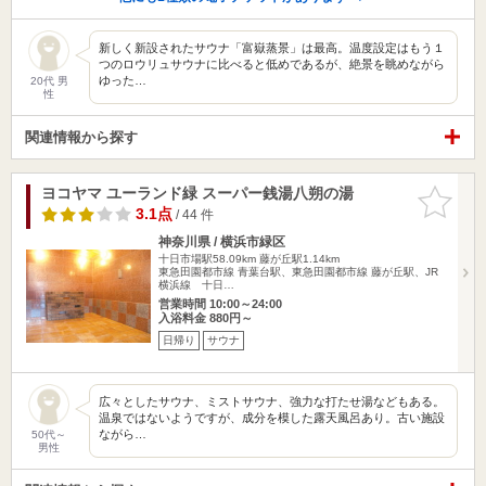
新しく新設されたサウナ「富嶽蒸景」は最高。温度設定はもう１
つのロウリュサウナに比べると低めであるが、絶景を眺めながら
ゆった…
20代 男
性
関連情報から探す
ヨコヤマ ユーランド緑 スーパー銭湯八朔の湯
お気に入
りに追加
3.1点
/ 44 件
神奈川県 / 横浜市緑区
十日市場駅58.09km
藤が丘駅1.14km
東急田園都市線 青葉台駅、東急田園都市線 藤が丘駅、JR
横浜線 十日…
営業時間 10:00～24:00
入浴料金 880円～
日帰り
サウナ
広々としたサウナ、ミストサウナ、強力な打たせ湯などもある。
温泉ではないようですが、成分を模した露天風呂あり。古い施設
ながら…
50代～
男性