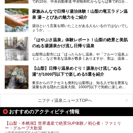
で約10分、中央自動車道 甲府昭和ICからならば車で約1分の
の姿が保たれている点に注目すべきでしょう。
場所にあるビジネスホテル。2名1室で1名あたり4,000円台
から、一人泊でも6,000円台から宿泊可能です。
今回は足元湧出の混浴温泉である「かくし湯大岩風呂」をは
家族みんなで日帰り湯治体験！山梨の竜王ラドン温
じめ、湯治棟である「別館神泉」を中心に「古湯坊 源泉
泉 湯～とぴあの魅力をご紹介
しかし、最大の魅力は“温泉そのもの”でしょう。自家源泉を
舘」の全貌を徹底紹介します。
所有し、豪快に源泉かけ流しで提供。泡付きのある重曹泉系
湯治という言葉を聞いたことがある人もいるのではないでし
統の単純温泉は、入浴すると実にサッパリ爽快。日帰り入浴
ょうか。
不可なこともあり、全国の温泉ファンがこの温泉を求めて
「ホテル昭和」へ宿泊します。この価格帯のビジネスホテル
なかなか体験できない、湯治体験が日帰りでできる温浴施設
では循環濾過の沸かし湯が一般的ですが、ここは本物の極上
「はやぶさ温泉」体験レポート！山梨の絶景と美肌
が山梨にあります。
温泉。まさに価格破壊と言えるクオリティです。
のぬる湯源泉かけ流し日帰り温泉
家族みんなで楽しめる、山梨県の「竜王ラドン温泉 湯～と
今回は筆者自ら宿泊し、「ホテル昭和」の温泉をはじめ、客
山梨県山梨市には「ほったらかし温泉」や「フルーツ温泉ぷ
ぴあ」の魅力をご紹介します。
室や無料朝食などをご紹介。温泉通が口を揃えて絶賛する神
くぷく」など有名な温泉が数多くありますが、実は、温泉マ
コスパ宿の全貌を徹底解説します！
ニアがわざわざ遠方から足を運ぶ極上の日帰り温泉もあるん
───
です。今回紹介する「はやぶさ温泉」も、そのひとつ。温泉
提供元：株式会社湯ーとぴあ【PR】
【山梨】日帰り温泉めぐり！源泉かけ流し“ぬる
はもちろん、絶景や地元食材を活かしたグルメも堪能できま
この記事は株式会社湯ーとぴあのPRレポート記事です。
湯”が1000円以下で楽しめる5選を紹介
す。
「はやぶさ温泉」が多くの人を惹きつける理由を詳しく解説
東京からのアクセスも便利な山梨県は、知る人ぞ知る豊富な
します。
湯量を誇る隠れた温泉大国。1000円以下で気軽に楽しめ
る、極上の源泉かけ流し日帰り温泉が点在しています。しか
も、これからの季節に嬉しい、じんわりと体の芯まで温ま
る“ぬる湯”が豊富なのも魅力。今回は、湯質も抜群で心ゆく
ニフティ温泉ニュースTOPへ
までリラックスできる山梨のお得な日帰り温泉を、実際体験
した感想と共に紹介します。
おすすめのアクティビティ情報
※ぬる湯とは35℃～39℃程度の体温に近いぬるめ温泉のこ
とです。
【山梨・本栖湖】世界遺産で絶景SUP体験／初心者・ファミリ
ー・グループ大歓迎
山梨県南都留郡富士河口湖町本栖210