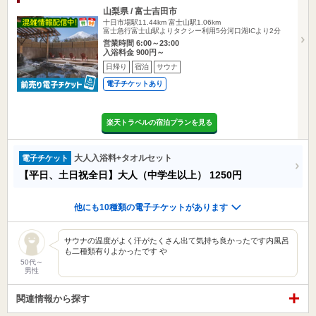
山梨県 / 富士吉田市
十日市場駅11.44km
富士山駅1.06km
富士急行富士山駅よりタクシー利用5分河口湖ICより2分
営業時間 6:00～23:00
入浴料金 900円～
日帰り
宿泊
サウナ
電子チケットあり
楽天トラベルの宿泊プランを見る
大人入浴料+タオルセット
電子チケット
【平日、土日祝全日】大人（中学生以上）
1250円
他にも10種類の電子チケットがあります
サウナの温度がよく汗がたくさん出て気持ち良かったです内風呂
も二種類有りよかったです や
50代～
男性
関連情報から探す