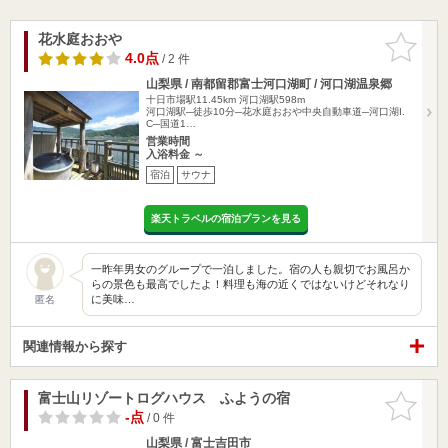
花水庭おおや
お気に入
りに追加
4.0点
/ 2 件
山梨県 / 南都留郡富士河口湖町 / 河口湖温泉郷
十日市場駅11.45km
河口湖駅598m
河口湖駅─徒歩10分─花水庭おおや中央自動車道─河口湖I.
C─国道1…
営業時間
入浴料金 ～
宿泊
サウナ
楽天トラベルの宿泊プランを見る
一昨年男女のグループで一泊しました。宿の人も親切でお風呂か
らの景色も最高でしたよ！料理も海の近くではないけどそれなり
に美味…
匿名
関連情報から探す
富士山リゾートログハウス ふようの宿
お気に入
りに追加
-点
/ 0 件
山梨県 / 富士吉田市