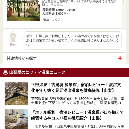
富士急行富士吉田駅下車､バスで約15分中央道で河口湖方
面へ～河口湖I…
営業時間 12:00～21:00
入浴料金 1,000円～
宿泊
サウナ
宿泊、日帰り共に利用しました。 内湯のみですが狭くはなく、お
湯は単純泉ですが良い湯です。 付帯設備は特にありませんが、く
つ…
匿名
関連情報から探す
山梨県のニフティ温泉ニュース
下部温泉「古湯坊 源泉舘」宿泊レビュー！混浴文
化を守り抜く足元湧出温泉を徹底解説【山梨】
下部温泉(山梨県身延町)は、約1300年の歴史を持つ古湯。富
士川支流の下部川に沿って温泉街を形成し、環境省指定の国
民保養温泉地でもあります。
中でも「古湯坊 源泉舘」は、戦国時代に武田信玄公も療養
「ホテル昭和」宿泊レビュー！温泉通が口を揃えて
したと伝えられる名湯の宿。最大の特徴は、令和の現代にお
絶賛する神コスパ宿を徹底紹介【山梨】
いても混浴文化が守られ、老若男女の分け隔て一切無く温泉
入浴を楽しめる点。全国的に混浴温泉は年々少しずつ減少傾
「ホテル昭和」(山梨県中巨摩郡昭和町)は、JR甲府駅から車
向にありますが、「古湯坊 源泉舘」では本来あるべき混浴