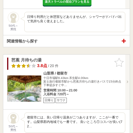
楽天トラベルの宿泊プランを見る
日帰り利用だと休憩室などありませんが、シャワーがドバドバ出
て気持ち良く使えました。
50代～
男性
関連情報から探す
芭蕉 月待ちの湯
お気に入
りに追加
3.8点
/ 20 件
山梨県 / 都留市
十日市場駅6.43km
禾生駅4.00km
富士急行都留市駅から芭蕉月待ちの湯行きバスで15分終点
下車徒歩すぐ中…
営業時間 10:00～21:00
入浴料金 720円～
日帰り
サウナ
都留市には、良い日帰り温泉が二つありますが、ここが一番で
す。山梨県郡内地域でも一番です。 良いところ①コスパが良い(7
2…
50代～
男性