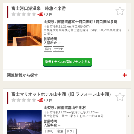
富士河口湖温泉 時悠々楽游
お気に入
りに追加
-点
/ 0 件
山梨県 / 南都留郡富士河口湖町 / 河口湖温泉郷
十日市場駅11.21km
河口湖駅607m
中央線大月乗り換え富士急行線河口湖駅下車／中央高速河
口湖IC
営業時間
入浴料金 ～
宿泊
サウナ
楽天トラベルの宿泊プランを見る
関連情報から探す
富士マリオットホテル山中湖（旧 ラフォーレ山中湖）
お気に入
りに追加
-点
/ 0 件
山梨県 / 南都留郡山中湖村
十日市場駅11.23km
駿河小山駅11.26km
富士急行線 富士山駅からお車にて約４０分
営業時間
入浴料金 ～
日帰り
宿泊
サウナ