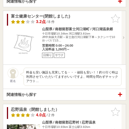
関連情報から探す
富士健康センター(閉館しました)
お気に入
りに追加
3.2点
/ 8 件
山梨県 / 南都留郡富士河口湖町 / 河口湖温泉郷
十日市場駅10.34km
河口湖駅3.81km
JR中央線大月駅～富士急行河口湖駅下車～タクシーで10
分･バスで15…
営業時間 0:00～24:00
入浴料金 1,260円～
日帰り
サウナ
料金も安い施設も充実してる・・・値段も安い！！釣り行く時は
利用させていただいてますがいいですよ、時間を問わずチャック
アウト…
匿名
関連情報から探す
忍野温泉（閉館しました）
お気に入
りに追加
4.0点
/ 2 件
山梨県 / 南都留郡忍野村 / 忍野温泉
十日市場駅10.93km
富士山駅3.92km