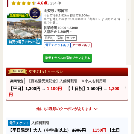
4.6点
/ 234 件
山梨県 / 都留市
十日市場駅2.82km
都留市駅106m
車でお越しの場合 中央自動車道「都留IC」より約２分 電
車でお越…
営業時間 10:00～23:00
入浴料金 1,300円～
日帰り
宿泊
サウナ
電子チケットあり
クーポンあり
楽天トラベルの宿泊プランを見る
【百名湯受賞記念】入館料割引 ※小人も利用可
期間限定
【平日】
1,300円
→
1,100円
【土日祝】
1,500円
→
1,300
円
他にも1種類のクーポンがあります
入館料割引
電子チケット
【平日限定】大人（中学生以上）
1300円
→
1150円
【土日