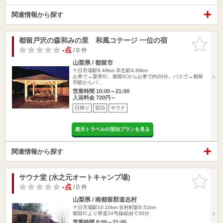
関連情報から探す
都留戸沢の森和みの里 和風コテージ 一位の宿
お気に入
りに追加
-点
/ 0 件
山梨県 / 都留市
十日市場駅6.48km
禾生駅4.89km
お車で→最寄IC、都留ICからお車で約20分。バスで→都留
市駅からバ…
営業時間 10:00～21:00
入浴料金 720円～
日帰り
宿泊
サウナ
楽天トラベルの宿泊プランを見る
関連情報から探す
サウナ堂 (水之元オートキャンプ場)
お気に入
りに追加
-点
/ 0 件
山梨県 / 南都留郡道志村
十日市場駅10.10km
谷村町駅9.51km
都留ICより県道24号線経由で30分
営業時間 8:00～21:00