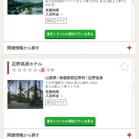
富士吉田西桂スマートICより車で10分 富士山駅より車で1
0分/河…
営業時間
入浴料金 ～
宿泊
サウナ
楽天トラベルの宿泊プランを見る
関連情報から探す
忍野高原ホテル
お気に入
りに追加
-点
/ 0 件
山梨県 / 南都留郡忍野村 / 忍野温泉
十日市場駅11.03km
富士山駅4.12km
富士山駅より車で１５分
営業時間
入浴料金 ～
宿泊
サウナ
楽天トラベルの宿泊プランを見る
関連情報から探す