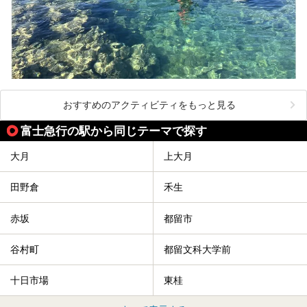
おすすめのアクティビティをもっと見る
富士急行の駅から同じテーマで探す
大月
上大月
田野倉
禾生
赤坂
都留市
谷村町
都留文科大学前
十日市場
東桂