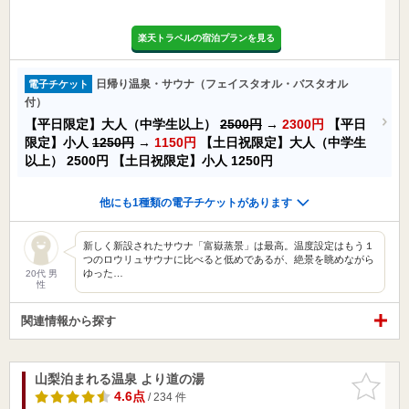
楽天トラベルの宿泊プランを見る
日帰り温泉・サウナ（フェイスタオル・バスタオル
電子チケット
付）
【平日限定】大人（中学生以上）
2500円
→
2300円
【平日
限定】小人
1250円
→
1150円
【土日祝限定】大人（中学生
以上）
2500円
【土日祝限定】小人
1250円
他にも1種類の電子チケットがあります
新しく新設されたサウナ「富嶽蒸景」は最高。温度設定はもう１
つのロウリュサウナに比べると低めであるが、絶景を眺めながら
ゆった…
20代 男
性
関連情報から探す
山梨泊まれる温泉 より道の湯
お気に入
りに追加
4.6点
/ 234 件