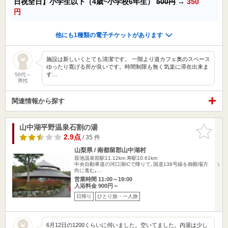
日祝全日】小学生以下（4歳~小学校6年生）
500円
→
350
円
他にも1種類の電子チケットがあります
施設は新しいくとても清潔です。 一階より道カフェ奥のスペース
ゆったり寛げる所が良いです。時間制限も無く気楽に滞在出来ま
す…
50代～
男性
関連情報から探す
山中湖平野温泉石割の湯
お気に入
りに追加
2.9点
/ 35 件
山梨県 / 南都留郡山中湖村
葭池温泉前駅11.12km
寿駅10.61km
中央自動車道の河口湖ICで降りて､国道138号線を御殿場方
向に進む｡…
営業時間 11:00～19:00
入浴料金 900円～
日帰り
ひとり旅・一人旅
6月12日の1200くらいに伺いました。空いてました。内湯は少し