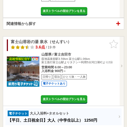
楽天トラベルの宿泊プランを見る
関連情報から探す
富士山溶岩の湯 泉水（せんすい）
お気に入
りに追加
3.6点
/ 19 件
山梨県 / 富士吉田市
葭池温泉前駅3.59km
富士山駅1.06km
富士急行富士山駅よりタクシー利用5分河口湖ICより2分
営業時間 6:00～23:00
入浴料金 900円～
日帰り
宿泊
ひとり旅・一人旅
電子チケットあり
楽天トラベルの宿泊プランを見る
大人入浴料+タオルセット
電子チケット
【平日、土日祝全日】大人（中学生以上）
1250円