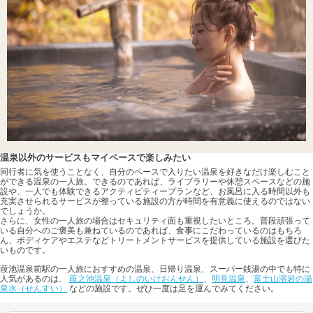
温泉以外のサービスもマイペースで楽しみたい
同行者に気を使うことなく、自分のペースで入りたい温泉を好きなだけ楽しむこと
ができる温泉の一人旅。できるのであれば、ライブラリーや休憩スペースなどの施
設や、一人でも体験できるアクティビティープランなど、お風呂に入る時間以外も
充実させられるサービスが整っている施設の方が時間を有意義に使えるのではない
でしょうか。
さらに、女性の一人旅の場合はセキュリティ面も重視したいところ。普段頑張って
いる自分へのご褒美も兼ねているのであれば、食事にこだわっているのはもちろ
ん、ボディケアやエステなどトリートメントサービスを提供している施設を選びた
いものです。
葭池温泉前駅の一人旅におすすめの温泉、日帰り温泉、スーパー銭湯の中でも特に
人気があるのは、
葭之池温泉（よしのいけおんせん）
、
明見温泉
、
富士山溶岩の湯
泉水（せんすい）
などの施設です。ぜひ一度は足を運んでみてください。