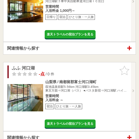
河口湖駅下車中央自動車道河口湖ＩＣ出口
営業時間
入浴料金 1,000円～
日帰り
宿泊
ひとり旅・一人旅
楽天トラベルの宿泊プランを見る
関連情報から探す
ふふ 河口湖
お気に入
りに追加
-点
/ 0 件
山梨県 / 南都留郡富士河口湖町
葭池温泉前駅5.56km
河口湖駅3.45km
東京方面⇒河口湖（バス） ●バスタ新宿⇒河口湖駅 ハイ…
営業時間
入浴料金 ～
宿泊
ひとり旅・一人旅
楽天トラベルの宿泊プランを見る
関連情報から探す