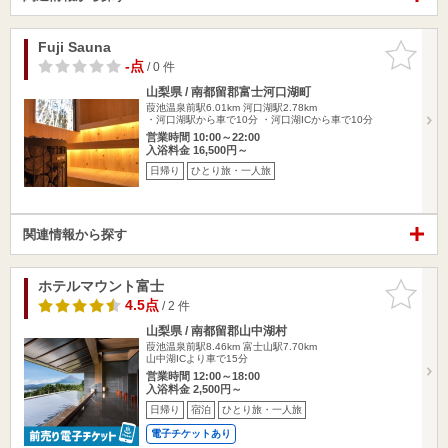
Fuji Sauna
お気に入
りに追加
-点
/ 0 件
山梨県 / 南都留郡富士河口湖町
葭池温泉前駅6.01km
河口湖駅2.78km
・河口湖駅から車で10分 ・河口湖ICから車で10分
営業時間 10:00～22:00
入浴料金 16,500円～
日帰り
ひとり旅・一人旅
関連情報から探す
ホテルマウント富士
お気に入
りに追加
4.5点
/ 2 件
山梨県 / 南都留郡山中湖村
葭池温泉前駅8.46km
富士山駅7.70km
山中湖ICより車で15分
営業時間 12:00～18:00
入浴料金 2,500円～
日帰り
宿泊
ひとり旅・一人旅
電子チケットあり