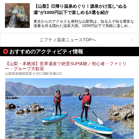
ニアがわざわざ遠方から足を運ぶ極上の日帰り温泉もあるん
───
です。今回紹介する「はやぶさ温泉」も、そのひとつ。温泉
提供元：株式会社湯ーとぴあ【PR】
【山梨】日帰り温泉めぐり！源泉かけ流し“ぬる
はもちろん、絶景や地元食材を活かしたグルメも堪能できま
この記事は株式会社湯ーとぴあのPRレポート記事です。
湯”が1000円以下で楽しめる5選を紹介
す。
「はやぶさ温泉」が多くの人を惹きつける理由を詳しく解説
東京からのアクセスも便利な山梨県は、知る人ぞ知る豊富な
します。
湯量を誇る隠れた温泉大国。1000円以下で気軽に楽しめ
る、極上の源泉かけ流し日帰り温泉が点在しています。しか
も、これからの季節に嬉しい、じんわりと体の芯まで温ま
る“ぬる湯”が豊富なのも魅力。今回は、湯質も抜群で心ゆく
ニフティ温泉ニュースTOPへ
までリラックスできる山梨のお得な日帰り温泉を、実際体験
した感想と共に紹介します。
おすすめのアクティビティ情報
※ぬる湯とは35℃～39℃程度の体温に近いぬるめ温泉のこ
とです。
【山梨・本栖湖】世界遺産で絶景SUP体験／初心者・ファミリ
ー・グループ大歓迎
山梨県南都留郡富士河口湖町本栖210