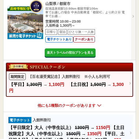
山梨県 / 都留市
葭池温泉前駅10.66km
都留市駅106m
車でお越しの場合 中央自動車道「都留IC」より約２分 電
車でお越…
営業時間 10:00～23:00
入浴料金 1,300円～
日帰り
宿泊
ひとり旅・一人旅
電子チケットあり
クーポンあり
楽天トラベルの宿泊プランを見る
【百名湯受賞記念】入館料割引 ※小人も利用可
期間限定
【平日】
1,300円
→
1,100円
【土日祝】
1,500円
→
1,300
円
他にも1種類のクーポンがあります
入館料割引
電子チケット
【平日限定】大人（中学生以上）
1300円
→
1150円
【土日
祝限定】大人（中学生以上）
1500円
→
1350円
【平日、土