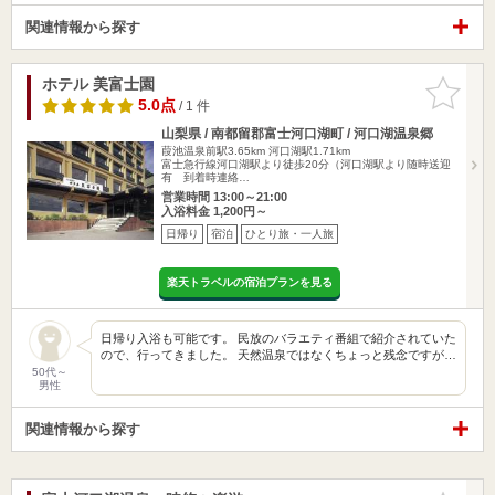
関連情報から探す
ホテル 美富士園
お気に入
りに追加
5.0点
/ 1 件
山梨県 / 南都留郡富士河口湖町 / 河口湖温泉郷
葭池温泉前駅3.65km
河口湖駅1.71km
富士急行線河口湖駅より徒歩20分（河口湖駅より随時送迎
有 到着時連絡…
営業時間 13:00～21:00
入浴料金 1,200円～
日帰り
宿泊
ひとり旅・一人旅
楽天トラベルの宿泊プランを見る
日帰り入浴も可能です。 民放のバラエティ番組で紹介されていた
ので、行ってきました。 天然温泉ではなくちょっと残念ですが…
50代～
男性
関連情報から探す