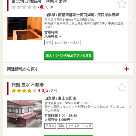
富士河口湖温泉 時悠々楽游
お気に入
りに追加
-点
/ 0 件
山梨県 / 南都留郡富士河口湖町 / 河口湖温泉郷
葭池温泉前駅3.68km
河口湖駅607m
中央線大月乗り換え富士急行線河口湖駅下車／中央高速河
口湖IC
営業時間
入浴料金 ～
宿泊
ひとり旅・一人旅
楽天トラベルの宿泊プランを見る
関連情報から探す
旅館 霊水 不動湯
お気に入
りに追加
4.0点
/ 2 件
山梨県 / 富士吉田市
葭池温泉前駅3.92km
寿駅3.63km
富士吉田駅よりタクシー利用15分中央自動車道 河口湖ICよ
り山中湖方…
営業時間 8:00～16:30
入浴料金 1,000円～
日帰り
宿泊
ひとり旅・一人旅