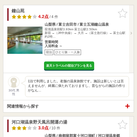
鐘山苑
お気に入
りに追加
4.2点
/ 4 件
山梨県 / 富士吉田市 / 富士五湖鐘山温泉
葭池温泉前駅3.93km
富士山駅2.50km
新宿 →（JR中央線）→ 大月 →（富士急行線）→ 富士山駅
約2時…
営業時間
入浴料金 ～
宿泊
ひとり旅・一人旅
楽天トラベルの宿泊プランを見る
1泊で利用しました。老舗の温泉旅館です。施設は新しいとは言
えませんが、綺麗に保たれておりますし、昔ながらの施設の作り
がなん…
30代 男
性
関連情報から探す
河口湖温泉野天風呂開運の湯
お気に入
りに追加
3.0点
/ 10 件
山梨県 / 南都留郡富士河口湖町 / 河口湖温泉郷