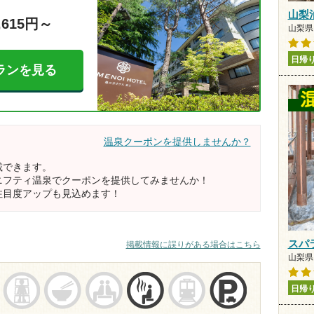
山梨
,615円～
山梨県 
日帰
ランを見る
温泉クーポンを提供しませんか？
載できます。
ニフティ温泉でクーポンを提供してみませんか！
注目度アップも見込めます！
スパ
掲載情報に誤りがある場合はこちら
山梨県 
日帰