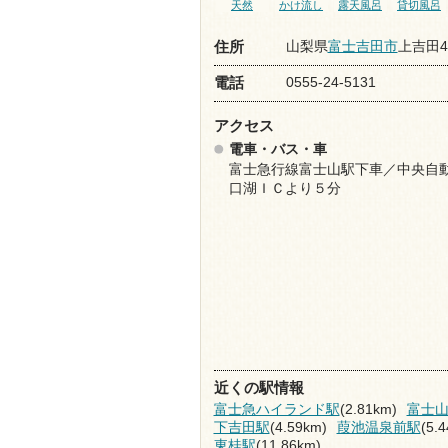
天然
かけ流し
露天風呂
貸切風呂
山梨県
富士吉田市
上吉田46
住所
0555-24-5131
電話
アクセス
電車・バス・車
富士急行線富士山駅下車／中央自
口湖ＩＣより５分
近くの駅情報
富士急ハイランド駅
(2.81km)
富士
下吉田駅
(4.59km)
葭池温泉前駅
(5.
東桂駅
(11.86km)