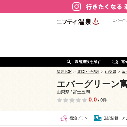
エバーグ
温浴施設を探す
電
温泉TOP
>
北陸・甲信越
>
山梨県
>
富
エバーグリーン
山梨県 / 富士五湖
0.0
/ 0件
宿泊プラン
施設情報・ア