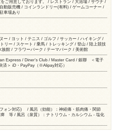
ご用意しております。 / レストラン / 大浴場 / サウナ /
/ 自動販売機 / コインランドリー(有料) / ゲームコーナー /
/ 駐車場あり
ヌー / ヨット / テニス / ゴルフ / サッカー / ハイキング /
リー / スケート / 乗馬 / トレッキング / 登山 / 陸上競技
/ 水族館 / フラワーパーク / テーマパーク / 美術館
ican Express / Diner's Club / Master Card / 銀聯 ＜電子
＞ iD・PayPay（※Alipay対応）
ートフォン対応) / 風呂（効能）：神経痛・筋肉痛・関節
 等 / 風呂（泉質）：ナトリウム・カルシウム - 塩化