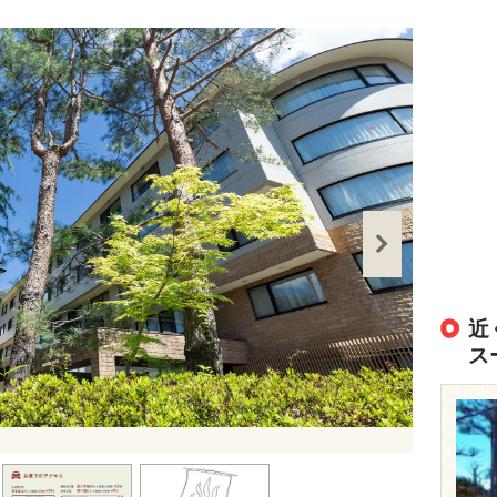
近
ス
出典：
https://