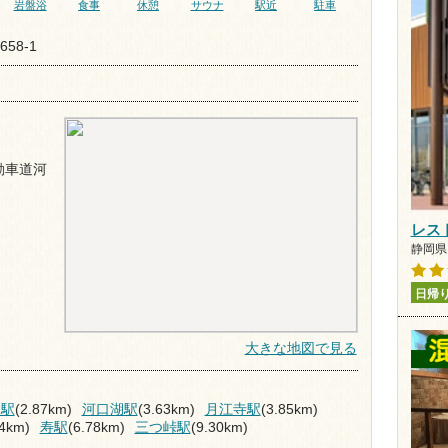
岩盤浴
食事
休憩
サウナ
駅近
駐車
58-1
動車道河
レス
静岡県 
日帰
大きな地図で見る
山駅
(2.87km)
河口湖駅
(3.63km)
月江寺駅
(3.85km)
44km)
寿駅
(6.78km)
三つ峠駅
(9.30km)