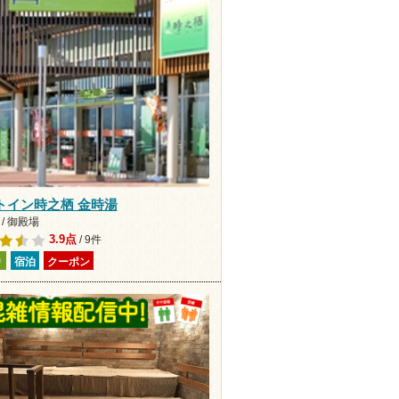
トイン時之栖 金時湯
/ 御殿場
3.9点
/ 9件
り
宿泊
クーポン