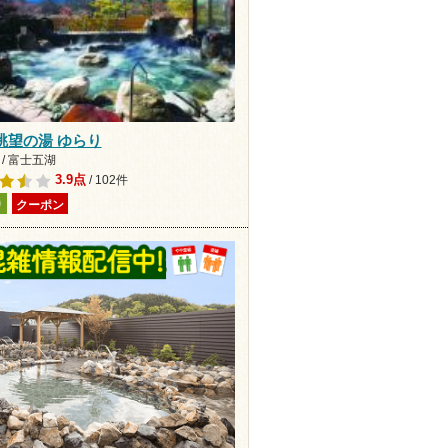
眺望の湯 ゆらり
/ 富士五湖
3.9点
/ 102件
り
クーポン