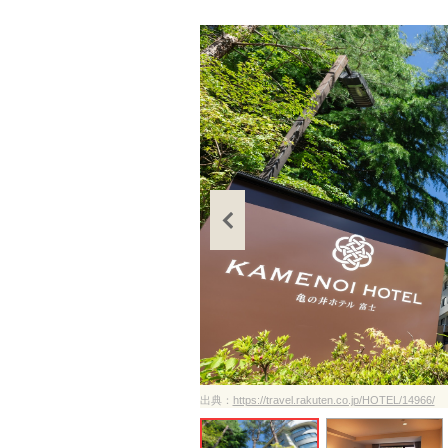
ださい
出典：
https://travel.rakuten.co.jp/HOTEL/14966/