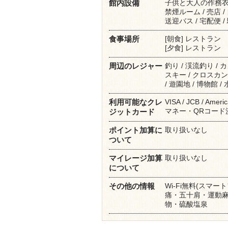
子供と大人の作務衣を
館内設備
禁煙ルーム / 売店 
送迎バス / 宅配便 
[朝食] レストラン
食事場所
[夕食] レストラン
釣り / 渓流釣り / カ
周辺のレジャー
スキー / クロスカント
/ 遊園地 / 博物館 
VISA / JCB / Amer
利用可能なクレ
マネー・QRコード決済
ジットカード
取り扱いなし
ポイント加算に
ついて
取り扱いなし
マイレージ加算
について
Wi-Fi無料(スマ
その他の情報
痛・五十肩・運動麻痺
物・硫酸塩泉