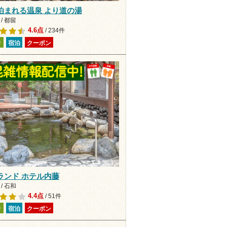
泊まれる温泉 より道の湯
/ 都留
4.6点
/ 234件
り
宿泊
クーポン
ランド ホテル内藤
/ 石和
4.4点
/ 51件
り
宿泊
クーポン