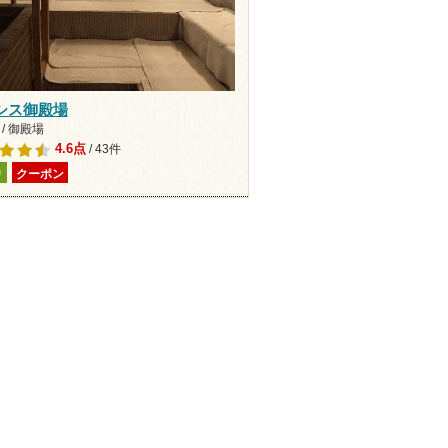
シス御殿場
/ 御殿場
4.6点
/ 43件
り
クーポン