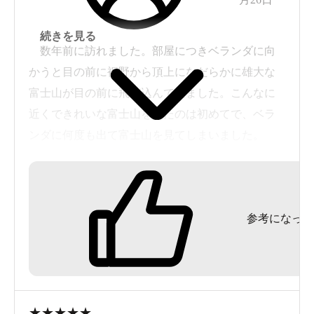
続きを見る
数年前に訪れました。部屋につきベランダに向
かうと目の前に裾野から頂上になだらかに雄大な
富士山が目の前に飛び込んで着ました。こんなに
近くできれいな富士山を見たのは初めてで、ベラ
ンダに何度も出て富士山を見てしまいました。
部屋もきれいで広く清潔感もありまったく問題
なし。食事もそのときはしゃぶしゃぶ食べ放題プ
ランで食べきれないほどの量で大満足でした。
参考になった
温泉はいまはリニューアルされたのことで違う
ところがあるかも知れませんが、そのときは脱衣
所のロッカーの鍵が壊れていたなど少しがっか
り、風呂も大浴場といえるほどの大きさではなく
洗い場も５人分ぐらいしかなく宿泊施設の規模か
★
★
★
★
★