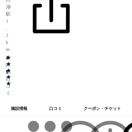
湖
駅
1
.
2
k
m
★
4
2
★
.
件
★
5
の
★
口
★
コ
ミ
施設情報
口コミ
クーポン・チケット