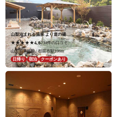
山梨泊まれる温泉 より道の湯
★
★
★
★
★
4.6
234件の口コミ
山梨県 / 都留 / 都留市駅106m
日帰り
宿泊
クーポンあり