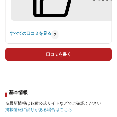
宿泊当日は、雲のため富士山全体は見られません
でした。
しかし、翌朝、カーテンを開けたら、雲一つ無い
快晴で、富士山の裾野から山頂まできれいに見え
すべての口コミを見る
2
ました。
１万円ちょっとの金額でこのような風景、又、広
い部屋は、今まで宿泊した中で最高でした。
口コミを書く
ただ、ホテルの規模の割合には、お風呂が小さい
（１０人～１５人入ればいっぱい？）又、チェッ
クインの順番で夕食の時間が決まるようで私たち
は、４時頃のチェックインで７時３０分と言われ
基本情報
ビックリ！（ホテルの計らいで６時になりまし
た）この２点が改善されれば最高のホテルです。
※最新情報は各種公式サイトなどでご確認ください
掲載情報に誤りがある場合はこちら