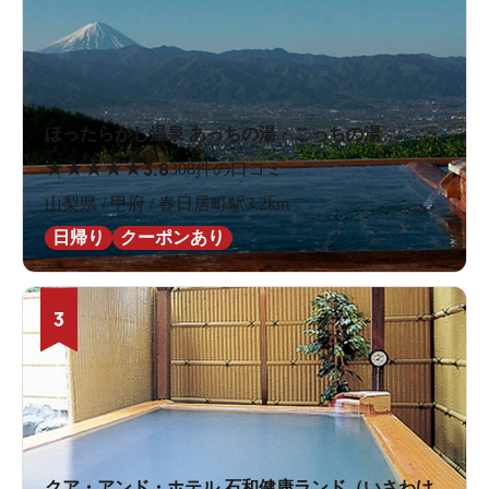
ほったらかし温泉 あっちの湯・こっちの湯
★
★
★
★
★
3.8
308件の口コミ
山梨県 / 甲府 / 春日居町駅3.2km
日帰り
クーポンあり
3
クア・アンド・ホテル 石和健康ランド（いさわけ