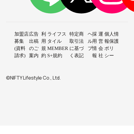
加盟店
広告
利
ライフス
特定商
ヘ
採
運
個人情
募集
出稿
用
タイル
取引法
ル
用
営
報保護
(資料
のご
規
MEMBER
に基づ
プ
情
会
ポリ
請求)
案内
約
S+規約
く表記
報
社
シー
©NIFTY Lifestyle Co., Ltd.