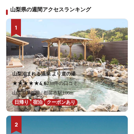
山梨県の週間アクセスランキング
1
山梨泊まれる温泉 より道の湯
★
★
★
★
★
4.6
234件の口コミ
山梨県 / 都留 / 都留市駅106m
日帰り
宿泊
クーポンあり
2