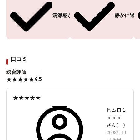
清潔感がある
静かに過ご
口コミ
総合評価
4.5
★
★
★
★
★
★
★
★
★
★
ヒムロ１
９９９
さん(
、
)
2008年11
月26日