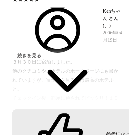
ら考えるとちょっと狭い。温泉自体は体も温まり
Kenちゃ
悪くはありません。
ん
さん
もし温泉施設がもう少し大きければきっと私の
(
、
)
定宿になるのですが…。でも是非また行きたいと
2006年04
月19日
思います。
続きを見る
３月３０日に宿泊しました。
他のクチコミや、ホテルのホームページにも書か
れていますが、富士山を見るには最高のホテル
と。
チェックイン後、部屋に通されてビックリ！１０
階で、部屋の窓から富士山の間にさえぎる物は何
も無い、又、部屋は、寝室がツインのベッド、し
かもリビングとしきられている。リビングは、ソ
参考になった
ファーと４人がけのテーブル。広い！