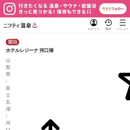
ログイン
履歴
メニュー
宿泊
ホテルレジーナ 河口湖
山
梨
県
/
富
士
五
湖
/
河
口