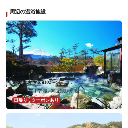
周辺の温浴施設
富士眺望の湯 ゆらり
★
★
★
★
★
3.9
102件の口コミ
山梨県 / 富士五湖 / 河口湖駅7.5km
日帰り
クーポンあり