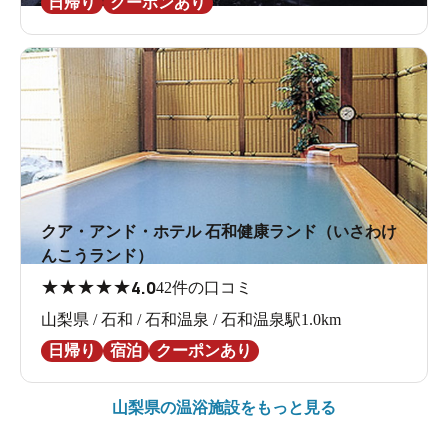
日帰り
クーポンあり
クア・アンド・ホテル 石和健康ランド（いさわけ
んこうランド）
★
★
★
★
★
4.0
42件の口コミ
山梨県 / 石和 / 石和温泉 / 石和温泉駅1.0km
日帰り
宿泊
クーポンあり
山梨県の
温浴施設をもっと見る