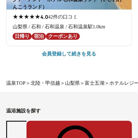
んこうランド）
★
★
★
★
★
4.0
42件の口コミ
山梨県 / 石和 / 石和温泉 / 石和温泉駅1.0km
日帰り
宿泊
クーポンあり
会員登録して続きを見る
温泉TOP
＞
北陸・甲信越
＞
山梨県
＞
富士五湖
＞
ホテルレジー
温浴施設を探す