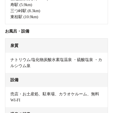
寿駅
(5.9km)
三つ峠駅
(8.3km)
東桂駅
(10.9km)
お風呂・設備
泉質
ナトリウム/塩化物炭酸水素塩温泉 ・硫酸塩泉 ・カ
ルシウム泉
設備
売店・お土産処
、
駐車場
、
カラオケルーム
、
無料
WI-FI