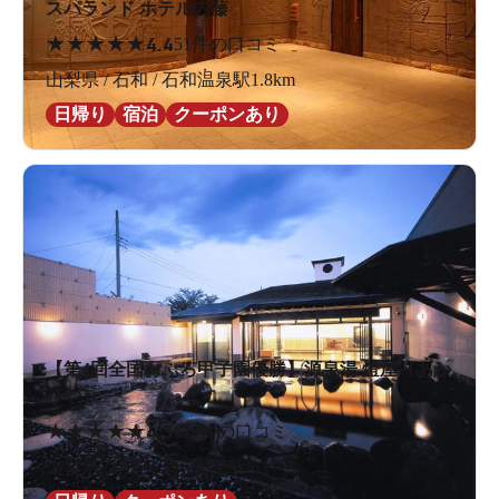
スパランド ホテル内藤
★
★
★
★
★
4.4
51件の口コミ
山梨県 / 石和 / 石和温泉駅1.8km
日帰り
宿泊
クーポンあり
【第4回全国おふろ甲子園優勝】源泉湯 燈屋（あか
りや）
★
★
★
★
★
4.3
128件の口コミ
山梨県 / 甲府 / 酒折駅1.5km