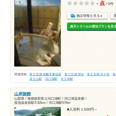
- 点
/ 0件
施設情報を見る
楽天トラベルの宿泊プランを見
関連情報
富士五湖 炭酸水素塩泉
富士五湖 宿泊
富士五湖 冷え性
富
富士山駅
河口湖駅
月江寺駅
山岸旅館
山梨県 / 南都留郡富士河口湖町 / 河口湖温泉郷 /
葭池温泉前駅3.92km
/
河口湖駅576m
■入浴料 1,500円～