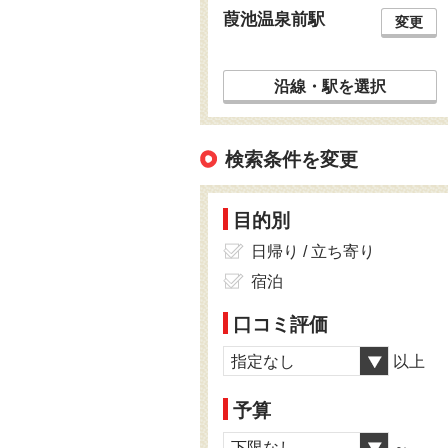
葭池温泉前駅
変更
沿線・駅を選択
検索条件を変更
目的別
日帰り / 立ち寄り
宿泊
口コミ評価
指定なし
以上
予算
下限なし
～