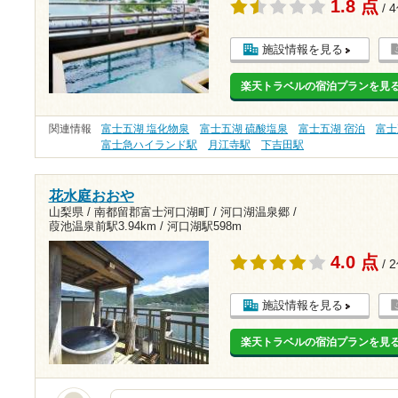
1.8 点
/ 
施設情報を見る
楽天トラベルの宿泊プランを見
関連情報
富士五湖 塩化物泉
富士五湖 硫酸塩泉
富士五湖 宿泊
富士
富士急ハイランド駅
月江寺駅
下吉田駅
花水庭おおや
山梨県 / 南都留郡富士河口湖町 / 河口湖温泉郷 /
葭池温泉前駅3.94km
/
河口湖駅598m
4.0 点
/ 
施設情報を見る
楽天トラベルの宿泊プランを見