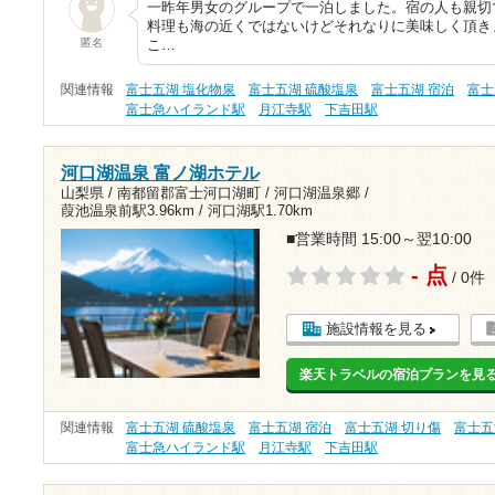
一昨年男女のグループで一泊しました。宿の人も親切
料理も海の近くではないけどそれなりに美味しく頂き
匿名
こ…
関連情報
富士五湖 塩化物泉
富士五湖 硫酸塩泉
富士五湖 宿泊
富士
富士急ハイランド駅
月江寺駅
下吉田駅
河口湖温泉 富ノ湖ホテル
山梨県 / 南都留郡富士河口湖町 / 河口湖温泉郷 /
葭池温泉前駅3.96km
/
河口湖駅1.70km
■営業時間 15:00～翌10:00
- 点
/ 0件
施設情報を見る
楽天トラベルの宿泊プランを見
関連情報
富士五湖 硫酸塩泉
富士五湖 宿泊
富士五湖 切り傷
富士五
富士急ハイランド駅
月江寺駅
下吉田駅