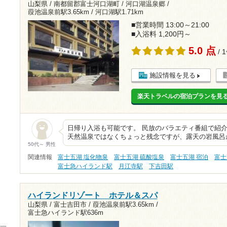
山梨県 / 南都留郡富士河口湖町 / 河口湖温泉郷 /
葭池温泉前駅3.65km
/
河口湖駅1.71km
■営業時間 13:00～21:00
■入浴料 1,200円～
5.0 点
/ 
施設情報を見る
楽天トラベルの宿泊プランを見
日帰り入浴も可能です。 民放のバラエティ番組で紹
天然温泉ではなくちょっと残念ですが、露天の岩風呂
50代～ 男性
関連情報
富士五湖 塩化物泉
富士五湖 硫酸塩泉
富士五湖 宿泊
富士
富士急ハイランド駅
月江寺駅
下吉田駅
ハイランドリゾート ホテル＆スパ
山梨県 / 富士吉田市 /
葭池温泉前駅3.65km
/
富士急ハイランド駅636m