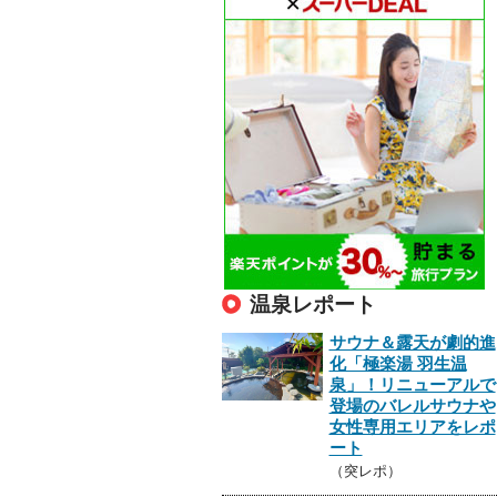
温泉レポート
サウナ＆露天が劇的進
化「極楽湯 羽生温
泉」！リニューアルで
登場のバレルサウナや
女性専用エリアをレポ
ート
（突レポ）