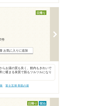
日帰り
>
67件
お気に入りに追加
からお湯の質も良く、館内もきれいで
常に暖まる泉質で肌もツルツルになり
塩泉
富士五湖 美肌の湯
日帰り
宿泊