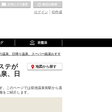
お気に入りの温泉
最近の履歴
ログイン
ID作成
グ
岩盤浴
の温泉、日帰り温泉、スーパー銭湯おすす
ステが
地図から探す
温泉、日
す。このページでは葭池温泉前駅から直
報をご紹介します。