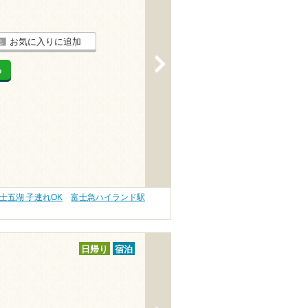
お気に入りに追加
>
る
士五湖 子連れOK
富士急ハイランド駅
日帰り
宿泊