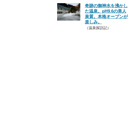
奇跡の御神水を沸かし
た温泉。pH9.6の美人
泉質。本格オープンが
楽しみ。
（温泉探訪記）