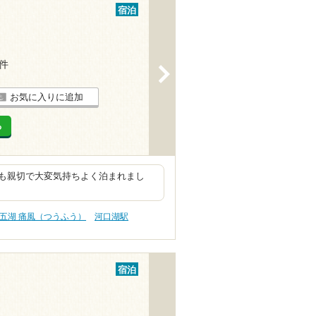
宿泊
4件
>
お気に入りに追加
る
も親切で大変気持ちよく泊まれまし
五湖 痛風（つうふう）
河口湖駅
宿泊