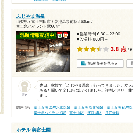
ふじやま温泉
山梨県 / 富士吉田市 /
葭池温泉前駅3.60km
/
富士急ハイランド駅667m
■営業時間 6:30～23:00
■入浴料 800円～
3.8 点
/ 
施設情報を見る
先日、家族で「ふじやま温泉」行ってきました。友人
あると聞いて楽しみに出かけました。評判どおり、非
匿名
ま…
関連情報
富士五湖 炭酸水素塩泉
富士五湖 塩化物泉
富士五湖 硫酸
富士急ハイランド駅
富士山駅
河口湖駅
月江寺駅
ホテル 美富士園