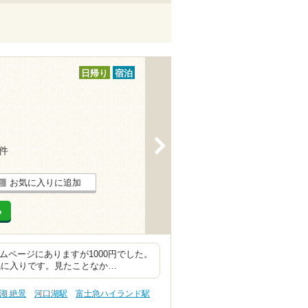
日帰り
宿泊
>
2件
お気に入りに追加
る
ムページにありますが1000円でした。
気に入りです。見たことなか…
湖 絶景
河口湖駅
富士急ハイランド駅