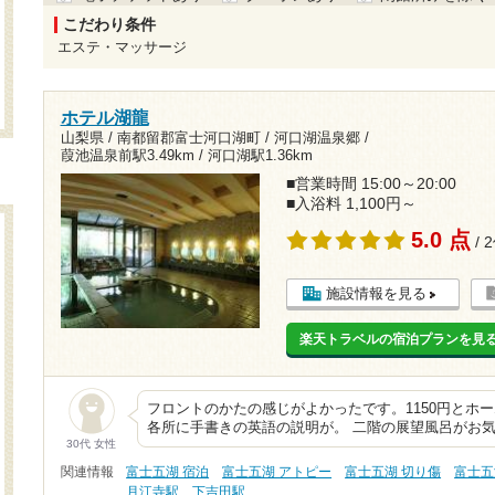
こだわり条件
エステ・マッサージ
ホテル湖龍
山梨県 / 南都留郡富士河口湖町 / 河口湖温泉郷 /
葭池温泉前駅3.49km
/
河口湖駅1.36km
■営業時間 15:00～20:00
■入浴料 1,100円～
5.0 点
/ 
施設情報を見る
楽天トラベルの宿泊プランを見
フロントのかたの感じがよかったです。1150円とホー
各所に手書きの英語の説明が。 二階の展望風呂がお
30代 女性
関連情報
富士五湖 宿泊
富士五湖 アトピー
富士五湖 切り傷
富士五
月江寺駅
下吉田駅