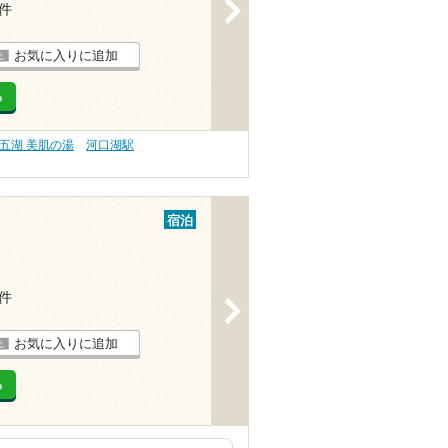
>
4件
お気に入りに追加
る
五湖 美肌の湯
河口湖駅
宿泊
2件
>
お気に入りに追加
る