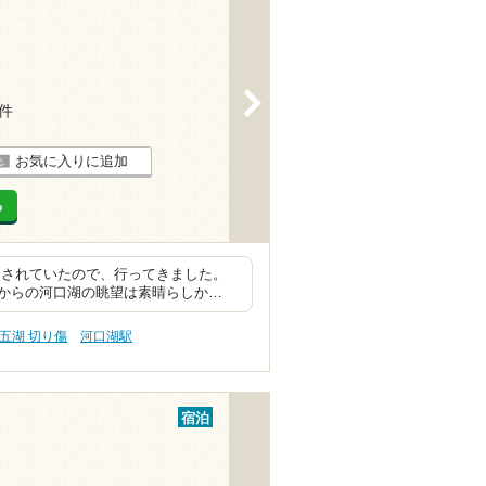
>
1件
お気に入りに追加
る
介されていたので、行ってきました。
からの河口湖の眺望は素晴らしか…
五湖 切り傷
河口湖駅
宿泊