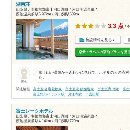
湖南荘
山梨県 / 南都留郡富士河口湖町 / 河口湖温泉郷 /
葭池温泉前駅3.97km
/
河口湖駅609m
3.3 点
/ 
施設情報を見る
楽天トラベルの宿泊プランを見
富士山が温泉からきれいに見れて、ホテルの人の応対
た。
匿名
関連情報
富士五湖 塩化物泉
富士五湖 硫酸塩泉
富士五湖 宿泊
富士
富士急ハイランド駅
月江寺駅
下吉田駅
富士レークホテル
山梨県 / 南都留郡富士河口湖町 / 河口湖温泉郷 /
葭池温泉前駅4.14km
/
河口湖駅729m