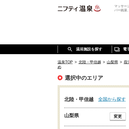
マッサー
パー銭湯
温浴施設を探す
電
温泉TOP
>
北陸・甲信越
>
山梨県
>
葭
め
選択中のエリア
全国から探す
北陸・甲信越
山梨県
変更