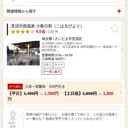
関連情報から探す
見沼天然温泉 小春日和（こはるびより）
お気に入
りに追加
4.0点
/ 130 件
埼玉県 / さいたま市見沼区
北与野駅5.26km
七里駅3.34km
JR大宮駅東口、埼玉高速鉄道 浦和美園駅から一般路線バス
東武野田線 …
営業時間 9:00～24:00
入浴料金 950円～
日帰り
サウナ
クーポンあり
入浴＋岩盤浴 100円引き
クーポン
【平日】
1,450円
→
1,350円
【土日祝】
1,600円
→
1,500
円
同僚の紹介で来たけど、 お湯が濃くて効いて、この辺りの温泉じ
ゃ一番かな？ 熱湯が苦手で長く入っていられないので、 …
50代～
女性