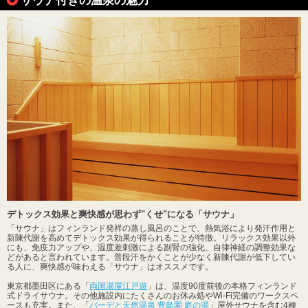
デトックス効果と爽快感が思わず"くせ"になる「サウナ」
「サウナ」はフィンランド発祥の蒸し風呂のことで、熱気浴により発汗作用と
新陳代謝を高めてデトックス効果が得られることが特徴。リラックス効果以外
にも、免疫力アップや、温度差刺激による副腎の強化、自律神経の調整効果な
どがあると言われています。普段汗をかくことが少なく新陳代謝が低下してい
る人に、爽快感が味わえる「サウナ」はオススメです。
東京都墨田区にある「
両国湯屋江戸遊
」は、温度90度前後の本格フィンランド
式ドライサウナ。その他施設内にたくさんのお休み処やWi-Fi完備のワークスペ
ースも充実。また、「
バーデと天然温泉 豊島園 庭の湯
」屋外サウナを含む4種