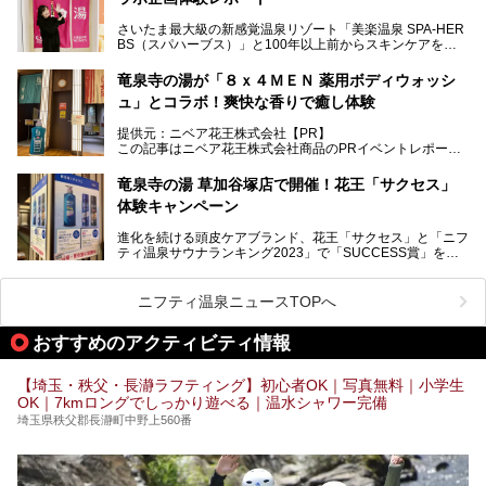
（ユブネ）」が新ブランド「YUBUNE SAUNA PARK」を立
ち上げました。
さいたま最大級の新感覚温泉リゾート「美楽温泉 SPA-HER
湯舞音らしいサウナにこだわった遊び心満点の"銭湯×屋外サ
BS（スパハーブス）」と100年以上前からスキンケアを考
ウナ"施設で、男女別のお風呂のほか、水着やサウナ着で楽
案してきた「ニベア」が、期間限定でコラボ企画を開催中。
しめる男女共用屋外サウナや飲食できるととのいスペースな
読者モデルやインスタグラマーとして活躍している、美容＆
ど、ユニークなポイントがいっぱい！
竜泉寺の湯が「８ｘ４ＭＥＮ 薬用ボディウォッシ
スパ大好きの畑瀬愛さんと取材してきました。
オープン前取材に行ってきましたので、早速どこより詳しく
ュ」とコラボ！爽快な香りで癒し体験
紹介しちゃいます！
───
提供元：ニベア花王株式会社【PR】
提供元：ニベア花王株式会社【PR】
この記事はニベア花王株式会社商品のPRイベントレポート
この記事はニベア花王株式会社商品のPRイベントレポート
記事です。
記事です。
竜泉寺の湯 草加谷塚店で開催！花王「サクセス」
ーーー
体験キャンペーン
注目のボディウォッシュアイテム「８ｘ４ＭＥＮ 薬用ボデ
ィウォッシュ」と「ニフティ温泉年間ランキング2021」で
進化を続ける頭皮ケアブランド、花王「サクセス」と「ニフ
全国総合2位にランクインした人気温浴施設「竜泉寺の湯 草
ティ温泉サウナランキング2023」で「SUCCESS賞」を獲
加谷塚店」がコラボイベントを期間限定で開催中ということ
得した人気温浴施設「竜泉寺の湯 草加谷塚店」がコラボイ
で早速訪問！
ベントを開催。
気になるその内容をチェックしてきました！
ニフティ温泉ニュースTOPへ
早速訪問し、気になるその内容を取材してきました！
おすすめのアクティビティ情報
───
提供元：花王株式会社【PR】
この記事は花王株式会社商品のPRイベントレポート記事で
【埼玉・秩父・長瀞ラフティング】初心者OK｜写真無料｜小学生
す。
OK｜7kmロングでしっかり遊べる｜温水シャワー完備
埼玉県秩父郡長瀞町中野上560番