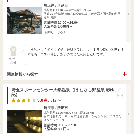
埼玉県 / 川越市
北与野駅11.32km
南古谷駅2.70km
国道254号線博物館入口交差点より伊佐沼方面へ約3分 国
道16号線…
営業時間 10:00～24:00
入浴料金 1,000円～
日帰り
サウナ
お風呂小さくてイマイチ、岩盤浴良し、レストラン良い 休憩エリ
ア最高、コスパ良し、安いのでまた利用したいです。
50代～
男性
関連情報から探す
埼玉スポーツセンター天然温泉（旧 むさし野温泉 彩ゆ
お気に入
記）
りに追加
3.8点
/ 112 件
埼玉県 / 所沢市
北与野駅11.50km
みずほ台駅2.38km
みずほ台駅で下車。みずほ台駅西口からシャトルバスまた
はタクシー、ライ…
営業時間 9:30～25:30
入浴料金 800円～