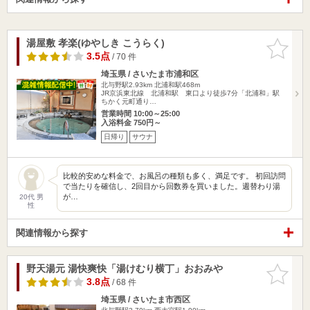
湯屋敷 孝楽(ゆやしき こうらく)
お気に入
りに追加
3.5点
/ 70 件
埼玉県 / さいたま市浦和区
北与野駅2.93km
北浦和駅468m
JR京浜東北線 北浦和駅 東口より徒歩7分「北浦和」駅
ちかく元町通り…
営業時間 10:00～25:00
入浴料金 750円～
日帰り
サウナ
比較的安めな料金で、お風呂の種類も多く、満足です。 初回訪問
で当たりを確信し、2回目から回数券を買いました。週替わり湯
が…
20代 男
性
関連情報から探す
野天湯元 湯快爽快「湯けむり横丁」おおみや
お気に入
りに追加
3.8点
/ 68 件
埼玉県 / さいたま市西区