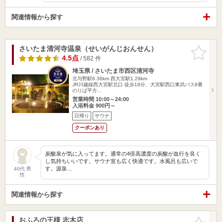
関連情報から探す
さいたま清河寺温泉（せいがんじおんせん）
お気に入
りに追加
4.5点
/ 582 件
埼玉県 / さいたま市西区清河寺
北与野駅6.36km
西大宮駅1.29km
JR川越線西大宮駅北口 徒歩18分、大宮駅西口東武バス8番
のりば平方…
営業時間 10:00～24:00
入浴料金 900円～
日帰り
サウナ
クーポンあり
炭酸泉が気に入ってます。通常の4倍高濃度の炭酸が血行を良く
し気持ちいいです。サウナ室も広く快適です。水風呂も広いで
す。源泉…
40代 男
性
関連情報から探す
おふろの王様 志木店
お気に入