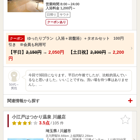
営業時間 8:00～24:00
入浴料金 1,200円～
日帰り
サウナ
クーポンあり
ゆったりプラン（入浴＋岩盤浴）＋タオルセット 100円
クーポン
引き ※会員も利用可
【平日】
2,150円
→
2,050円
【土日祝】
2,300円
→
2,200
円
今回で3回目になります。平日の午後でしたが、比較的混んでい
るなと思いました。いいことですね。洗い場を待つ事はありませ
んし、…
50代～
男性
関連情報から探す
小江戸はつかり温泉 川越店
お気に入
りに追加
3.5点
/ 105 件
埼玉県 / 川越市
北与野駅8.66km
上福岡駅2.26km
【お車の場合】 ・ 関越道「川越インター」より約20分富