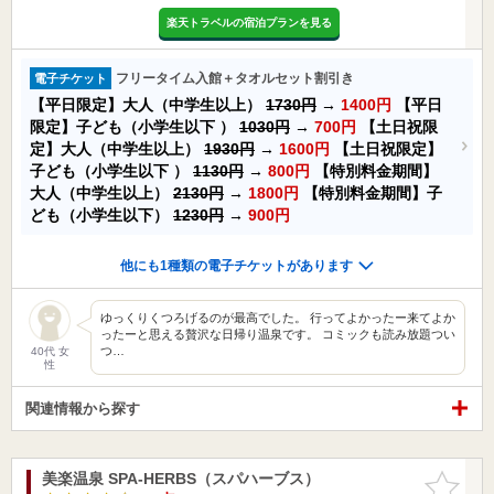
楽天トラベルの宿泊プランを見る
フリータイム入館＋タオルセット割引き
電子チケット
【平日限定】大人（中学生以上）
1730円
→
1400円
【平日
限定】子ども（小学生以下 ）
1030円
→
700円
【土日祝限
定】大人（中学生以上）
1930円
→
1600円
【土日祝限定】
子ども（小学生以下 ）
1130円
→
800円
【特別料金期間】
大人（中学生以上）
2130円
→
1800円
【特別料金期間】子
ども（小学生以下）
1230円
→
900円
他にも1種類の電子チケットがあります
ゆっくりくつろげるのが最高でした。 行ってよかったー来てよか
ったーと思える贅沢な日帰り温泉です。 コミックも読み放題つい
つ…
40代 女
性
関連情報から探す
美楽温泉 SPA-HERBS（スパハーブス）
お気に入