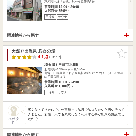
東武野田線「岩槻」駅から徒歩約7分
営業時間 14:00～20:00
入浴料金 550円～
日帰り
サウナ
関連情報から探す
天然戸田温泉 彩香の湯
お気に入
りに追加
4.1点
/ 187 件
埼玉県 / 戸田市氷川町
北与野駅9.30km
戸田駅946m
都営三田線高島平駅より無料送迎バスで約１５分、JR埼京
線戸田公園より…
営業時間 10:00～24:00
入浴料金 1,100円～
日帰り
サウナ
寒くなってきたので、仕事帰りに温泉で温まりたいと思い行って
きました。女性一人でも気兼ねなく利用する事が出来る施設でし
たので…
20代 女
性
関連情報から探す