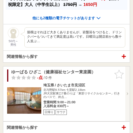
祝限定】大人（中学生以上）
1750円
→
1650円
他にも2種類の電子チケットがあります
規模はそれほど大きくありませんが、岩盤浴をつけると、ドリン
クバーもついてきて満足度は高いです。日曜日は開店前から数十
人並ぶ…
50代～
男性
関連情報から探す
ゆーぱる ひざこ（健康福祉センター東楽園）
お気に入
りに追加
-点
/ 0 件
埼玉県 / さいたま市見沼区
北与野駅6.57km
七里駅2.18km
JR大宮駅東口7番のりば「東部リサイクルセンター」行き
のバスで、終点…
営業時間 9:00～21:00
入浴料金 830円～
日帰り
サウナ
関連情報から探す