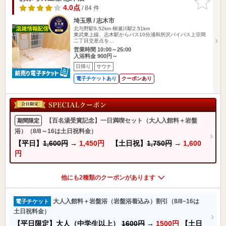
りに追加
4.0点
/ 84 件
埼玉県 / 志木市
北与野駅6.52km
柳瀬川駅2.51km
東武東上線、志木駅からバス10分浦和所沢バイパス上宗岡
二丁目交差点を…
営業時間 10:00～25:00
入浴料金 900円～
日帰り
サウナ
電子チケットあり
クーポンあり
【百名湯受賞記念】一日満喫セット（大人入館料＋岩盤
期間限定
浴）（8/8～16は土日祝料金）
【平日】
1,600円
→
1,450円
【土日祝】
1,750円
→
1,600
円
他にも2種類のクーポンがあります
大人入館料＋岩盤浴（岩盤浴着込み）割引（8/8~16は
電子チケット
土日祝料金）
【平日限定】大人（中学生以上）
1600円
→
1500円
【土日