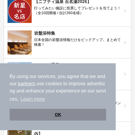
【ニフティ温泉 百名湯2026】
行ってみたい施設に投票してプレゼントを当てよう！
（全10回開催 / 合計260名様）
岩盤浴特集
日本全国の岩盤浴情報だけをピックアップ。まとめて
検索！
ニフティ温泉ニュース
温泉にもっと行きたくなる！お得な情報を掲載中
By using our services, you agree that we and
our
partners
use cookies to improve advertisi
ng and enhance your experience on our servi
ニフティ温泉 おふろパス
ces.
Learn more
温浴施設をお得に楽しめるサブスクリプションプラン
OK
【ニフティライフスタイル株主優待のご案
内】