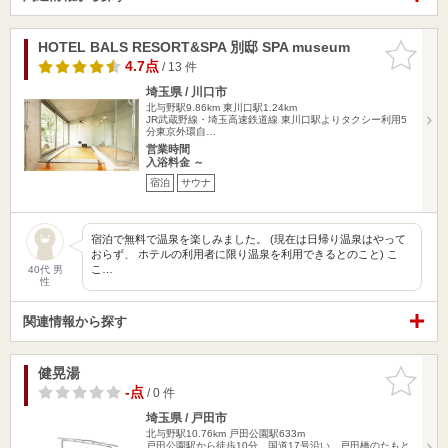
HOTEL BALS RESORT&SPA 別邸 SPA museum
お気に入
りに追加
4.7点
/ 13 件
埼玉県 / 川口市
北与野駅9.86km
東川口駅1.24km
JR武蔵野線・埼玉高速鉄道線 東川口駅よりタクシー利用5
分東京外環自…
営業時間
入浴料金 ～
宿泊
サウナ
宿泊で無料で温泉を楽しみました。 (現在は日帰り温泉はやって
おらず、 ホテルの利用者に限り温泉を利用できるとのこと) こ
こ…
40代 男
性
関連情報から探す
健晃湯
お気に入
りに追加
-点
/ 0 件
埼玉県 / 戸田市
北与野駅10.76km
戸田公園駅633m
戸田公園駅から徒歩10分、国道17号沿い、戸田橋のたもと