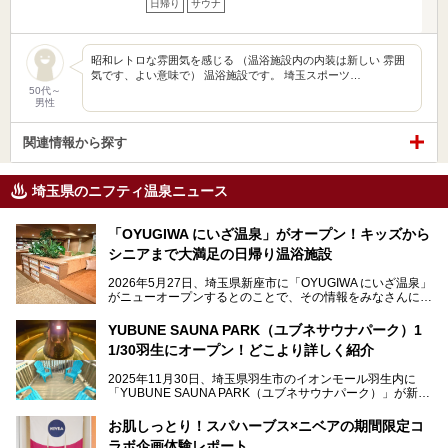
日帰り
サウナ
昭和レトロな雰囲気を感じる （温浴施設内の内装は新しい 雰囲
気です、よい意味で） 温浴施設です。 埼玉スポーツ…
50代～
男性
関連情報から探す
埼玉県のニフティ温泉ニュース
「OYUGIWA にいざ温泉」がオープン！キッズから
シニアまで大満足の日帰り温浴施設
2026年5月27日、埼玉県新座市に「OYUGIWA にいざ温泉」
がニューオープンするとのことで、その情報をみなさんにい
ち早くお伝えしようとひと足お先に取材訪問。
YUBUNE SAUNA PARK（ユブネサウナパーク）1
メインとなる黒湯の天然温泉や本格的なサウナをはじめ、4
1/30羽生にオープン！どこより詳しく紹介
種類のリラックスルームやお食事処、他施設とは一線を画す
キッズコーナーなど、施設の隅々までたっぷりとチェックし
2025年11月30日、埼玉県羽生市のイオンモール羽生内に
てきました！
「YUBUNE SAUNA PARK（ユブネサウナパーク）」が新規
オープン！
お肌しっとり！スパハーブス×ニベアの期間限定コ
今年の4月1日から楽久屋グループの一員となった「湯舞音
ラボ企画体験レポート