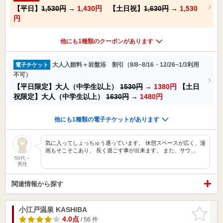
【平日】
1,530円
→
1,430円
【土日祝】
1,630円
→
1,530
円
他にも1種類のクーポンがあります
大人入館料＋岩盤浴 割引（8/8~8/16・12/26~1/3利用
電子チケット
不可）
【平日限定】大人（中学生以上）
1530円
→
1380円
【土日
祝限定】大人（中学生以上）
1630円
→
1480円
他にも1種類の電子チケットがあります
気に入ってしょっちゅう通っています。 休憩スペースが広く、漫
画もそこそこあり、 長く過ごす事が出来ます。 また、サウ…
50代～
男性
関連情報から探す
小江戸温泉 KASHIBA
お気に入
りに追加
4.0点
/ 56 件