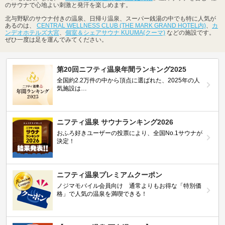
のサウナで心地よい刺激と発汗を楽しめます。
北与野駅のサウナ付きの温泉、日帰り温泉、スーパー銭湯の中でも特に人気が
あるのは、
CENTRAL WELLNESS CLUB (THE MARK GRAND HOTEL内)
、
カ
ンデオホテルズ大宮
、
個室＆シェアサウナ KUUMA(クーマ)
などの施設です。
ぜひ一度は足を運んでみてください。
第20回ニフティ温泉年間ランキング2025
全国約2.2万件の中から頂点に選ばれた、2025年の人
気施設は…
ニフティ温泉 サウナランキング2026
おふろ好きユーザーの投票により、全国No.1サウナが
決定！
ニフティ温泉プレミアムクーポン
ノジマモバイル会員向け 通常よりもお得な「特別価
格」で人気の温泉を満喫できる！