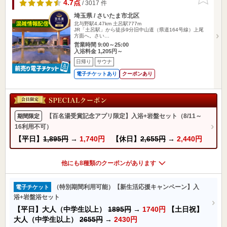
りに追加
4.7点
/ 3017 件
埼玉県 / さいたま市北区
北与野駅4.47km
土呂駅777m
JR「土呂駅」から徒歩9分旧中山道（県道164号線）上尾
方面へ。さい…
営業時間 9:00～25:00
入浴料金 1,205円～
日帰り
サウナ
電子チケットあり
クーポンあり
【百名湯受賞記念アプリ限定】入浴+岩盤セット（8/11～
期間限定
16利用不可）
【平日】
1,895円
→
1,740円
【休日】
2,655円
→
2,440円
他にも8種類のクーポンがあります
（特別期間利用可能）【新生活応援キャンペーン】入
電子チケット
浴+岩盤浴セット
【平日】大人（中学生以上）
1895円
→
1740円
【土日祝】
大人（中学生以上）
2655円
→
2430円