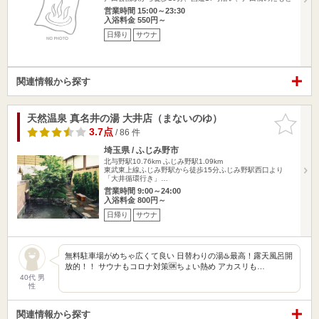
営業時間 15:00～23:30
入浴料金 550円～
日帰り
サウナ
関連情報から探す
天然温泉 真名井の湯 大井店（まないのゆ）
お気に入
りに追加
3.7点
/ 86 件
埼玉県 / ふじみ野市
北与野駅10.76km
ふじみ野駅1.09km
東武東上線ふじみ野駅から徒歩15分ふじみ野駅西口より
「大井循環行き」…
営業時間 9:00～24:00
入浴料金 800円～
日帰り
サウナ
無料駐車場がめちゃ広くて良い 日替わりの湯♨️最高！露天風呂開
放的！！ サウナもコロナ対策🆗ちょい熱め アカスリも…
40代 男
性
関連情報から探す