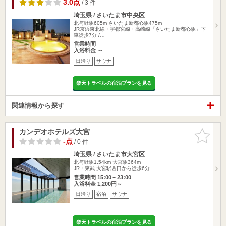
3.0点
/ 3 件
埼玉県 / さいたま市中央区
北与野駅605m
さいたま新都心駅475m
JR京浜東北線・宇都宮線・高崎線「さいたま新都心駅」下
車徒歩7分 /…
営業時間
入浴料金 ～
日帰り
サウナ
楽天トラベルの宿泊プランを見る
関連情報から探す
カンデオホテルズ大宮
お気に入
りに追加
-点
/ 0 件
埼玉県 / さいたま市大宮区
北与野駅1.54km
大宮駅364m
JR・東武 大宮駅西口から徒歩6分
営業時間 15:00～23:00
入浴料金 1,200円～
日帰り
宿泊
サウナ
楽天トラベルの宿泊プランを見る