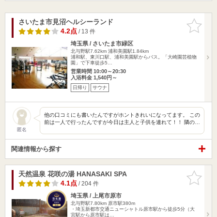
さいたま市見沼ヘルシーランド
お気に入
りに追加
4.2点
/ 13 件
埼玉県 / さいたま市緑区
北与野駅7.62km
浦和美園駅1.84km
浦和駅、東川口駅、浦和美園駅からバス。「大崎園芸植物
園」で下車徒歩5…
営業時間 10:00～20:30
入浴料金 1,540円～
日帰り
サウナ
他の口コミにも書いたんですがホントきれいになってます。 この
前は一人で行ったんですが今日は主人と子供を連れて！！ 隣の…
匿名
関連情報から探す
天然温泉 花咲の湯 HANASAKI SPA
お気に入
りに追加
4.1点
/ 204 件
埼玉県 / 上尾市原市
北与野駅7.80km
原市駅380m
・埼玉新都市交通ニューシャトル原市駅から徒歩5分（大
宮駅から原市駅は…