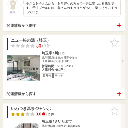
小さなお子さんから、お年寄りの方まで十分に楽しめる施設で
す。子供プールには、象さんのすべり台があり、楽しそうにすべ
っていま…
匿名
関連情報から探す
ニュー松の湯（埼玉）
お気に入
りに追加
-点
/ 0 件
埼玉県 / 川口市
北与野駅8.84km
蕨駅643m
ＪＲ蕨駅から徒歩10分
営業時間 15:00～23:30
入浴料金 480円～
日帰り
サウナ
関連情報から探す
いわつき温泉ジャンボ
お気に入
りに追加
3.0点
/ 2 件
埼玉県 / さいたま市
北与野駅8.89km
岩槻駅387m