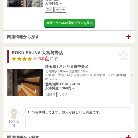
入浴料金 ～
宿泊
サウナ
楽天トラベルの宿泊プランを見る
関連情報から探す
ROKU SAUNA 大宮与野店
お気に入
りに追加
4.0点
/ 1 件
埼玉県 / さいたま市中央区
北与野駅1.93km
大宮駅2.02km
JR各線「大宮」駅から徒歩約25分 大宮駅西口バス3番乗場
からバス…
営業時間 11:20～24:20
入浴料金 3,960円～
日帰り
サウナ
いつも利用してます。無人が嬉しいし綺麗です。
30代 女
性
関連情報から探す