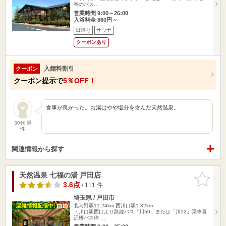
寄のバス…
営業時間 9:00～26:00
入浴料金 860円～
日帰り
サウナ
クーポンあり
入館料割引
クーポン
クーポン提示で
5％OFF！
食事が良かった。お湯はやや塩分を含んだ天然温泉。
30代 男
性
関連情報から探す
天然温泉 七福の湯 戸田店
お気に入
りに追加
3.6点
/ 111 件
埼玉県 / 戸田市
北与野駅11.24km
西川口駅1.32km
・川口駅西口より路線バス「川50」または「川52」乗車喜
沢橋バス停 …