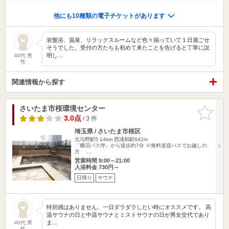
他にも10種類の電子チケットがあります
岩盤浴、温泉、リラックスルームなど色々揃っていて１日過ごせ
そうでした。受付の方たちも初めて来たことを告げると丁寧に説
明し…
40代 男
性
関連情報から探す
さいたま市桜環境センター
お気に入
りに追加
3.0点
/ 3 件
埼玉県 / さいたま市桜区
北与野駅5.14km
西浦和駅642m
「櫃沼バス停」から徒歩約7分 ※無料送迎バスでお越しの
方 …
営業時間 9:00～21:00
入浴料金 730円～
日帰り
サウナ
特別感はありません。一日ダラダラしたい時にオススメです。 高
温サウナの日と中温サウナとミストサウナの日が男女交代であり
ま…
40代 男
性