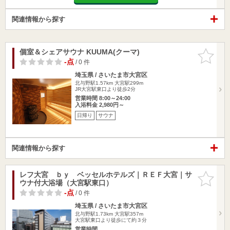
関連情報から探す
個室＆シェアサウナ KUUMA(クーマ)
お気に入
りに追加
-点
/ 0 件
埼玉県 / さいたま市大宮区
北与野駅1.57km
大宮駅299m
JR大宮駅東口より徒歩2分
営業時間 8:00～24:00
入浴料金 2,980円～
日帰り
サウナ
関連情報から探す
レフ大宮 ｂｙ ベッセルホテルズ｜ＲＥＦ大宮｜サ
お気に入
ウナ付大浴場（大宮駅東口）
りに追加
-点
/ 0 件
埼玉県 / さいたま市大宮区
北与野駅1.73km
大宮駅357m
大宮駅東口より徒歩にて約３分
営業時間