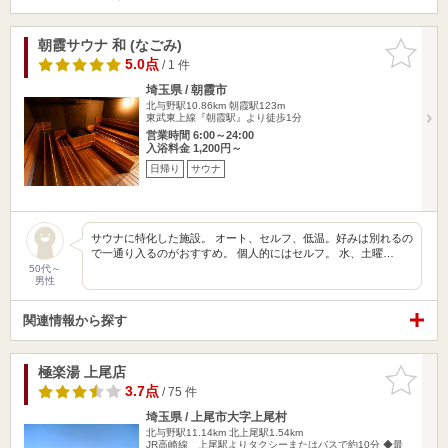
朝霞サウナ 和 (なごみ)
お気に入
りに追加
5.0点
/ 1 件
埼玉県 / 朝霞市
北与野駅10.86km
朝霞駅123m
東武東上線『朝霞駅』より徒歩1分
営業時間 6:00～24:00
入浴料金 1,200円～
日帰り
サウナ
サウナに特化した施設。 オート、セルフ、低温。好みは別れるの
で一通り入るのがおすすめ。 個人的にはセルフ。 水、土曜…
50代～
男性
関連情報から探す
極楽湯 上尾店
お気に入
りに追加
3.7点
/ 75 件
埼玉県 / 上尾市大字上尾村
北与野駅11.14km
北上尾駅1.54km
JR高崎線 上尾駅よりタクシーまたはバスで約10分 ◆最