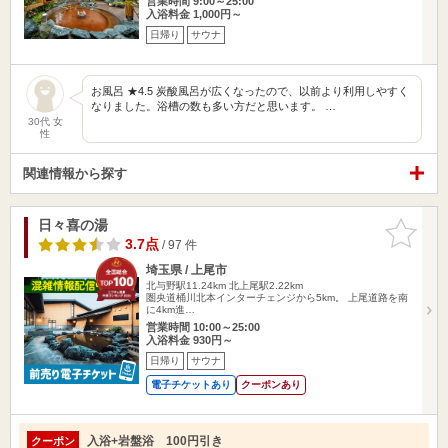
営業時間 9:00～25:00
入浴料金 1,000円～
日帰り
サウナ
お風呂 ★4.5 炭酸風呂が広くなったので、以前より利用しやすく
なりました。浴槽の数も多い方だと思います。 …
30代 女
性
関連情報から探す
日々喜の湯
お気に入
りに追加
3.7点
/ 97 件
埼玉県 / 上尾市
北与野駅11.24km
北上尾駅2.22km
圏央道桶川北本インターチェンジから5km。 上尾道路を南
に4km進…
営業時間 10:00～25:00
入浴料金 930円～
日帰り
サウナ
電子チケットあり
クーポンあり
入浴+岩盤浴 100円引き
クーポン