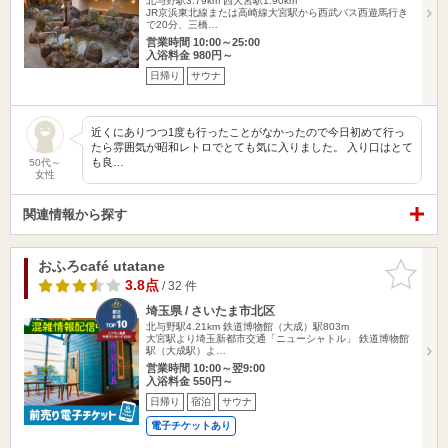
北与野駅3.79km
西大宮駅1.90km
JR京浜東北線または高崎線大宮駅から西武バス西遊馬行き
で20分、三橋…
営業時間 10:00～25:00
入浴料金 980円～
日帰り
サウナ
近くにありつつ1度も行ったことがなかったので今日初めて行っ
たら雰囲気が昭和レトロでとても気に入りました。 入り口はとて
も良…
50代～
女性
関連情報から探す
おふろcafé utatane
お気に入
りに追加
3.8点
/ 32 件
埼玉県 / さいたま市北区
北与野駅4.21km
鉄道博物館（大成）駅803m
大宮駅より埼玉新都市交通「ニューシャトル」 鉄道博物館
駅（大成駅）よ…
営業時間 10:00～翌9:00
入浴料金 550円～
日帰り
宿泊
サウナ
電子チケットあり