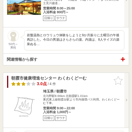
士見川越道…
営業時間 8:00～25:00
入浴料金 800円～
日帰り
サウナ
岩盤温熱とロウリュウ体験をしようと9か月振りに土曜日の午後
再訪した。今日の男湯はさらさらの湯。内湯は、8人サイズの源
泉ぬる…
50代～
男性
関連情報から探す
朝霞市健康増進センター わくわくどーむ
お気に入
りに追加
3.0点
/ 4 件
埼玉県 / 朝霞市
北与野駅8.66km
北朝霞駅1.01km
東武東上線朝霞台駅より市内循環バス利用。わくわくどー
む下車。
営業時間 9:00～22:00
入浴料金 1,000円～
日帰り
サウナ