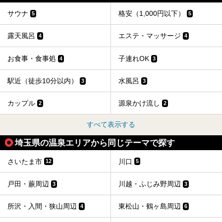
提供元：花王株式会社【PR】
この記事は花王株式会社商品のPRイベントレポート記事で
サウナ
格安（1,000円以下）
5
5
す。
露天風呂
エステ・マッサージ
4
4
お食事・食事処
子連れOK
4
3
駅近（徒歩10分以内）
水風呂
3
3
カップル
源泉かけ流し
2
2
すべて表示する
埼玉県の温泉エリアから同じテーマで探す
さいたま市
川口
12
5
戸田・蕨周辺
川越・ふじみ野周辺
3
3
所沢・入間・狭山周辺
東松山・鶴ヶ島周辺
4
6