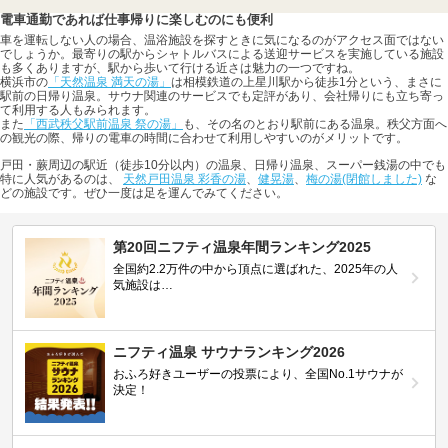
電車通勤であれば仕事帰りに楽しむのにも便利
車を運転しない人の場合、温浴施設を探すときに気になるのがアクセス面ではない
でしょうか。最寄りの駅からシャトルバスによる送迎サービスを実施している施設
も多くありますが、駅から歩いて行ける近さは魅力の一つですね。
横浜市の
「天然温泉 満天の湯」
は相模鉄道の上星川駅から徒歩1分という、まさに
駅前の日帰り温泉。サウナ関連のサービスでも定評があり、会社帰りにも立ち寄っ
て利用する人もみられます。
また
「西武秩父駅前温泉 祭の湯」
も、その名のとおり駅前にある温泉。秩父方面へ
の観光の際、帰りの電車の時間に合わせて利用しやすいのがメリットです。
戸田・蕨周辺の駅近（徒歩10分以内）の温泉、日帰り温泉、スーパー銭湯の中でも
特に人気があるのは、
天然戸田温泉 彩香の湯
、
健晃湯
、
梅の湯(閉館しました)
な
どの施設です。ぜひ一度は足を運んでみてください。
第20回ニフティ温泉年間ランキング2025
全国約2.2万件の中から頂点に選ばれた、2025年の人
気施設は…
ニフティ温泉 サウナランキング2026
おふろ好きユーザーの投票により、全国No.1サウナが
決定！