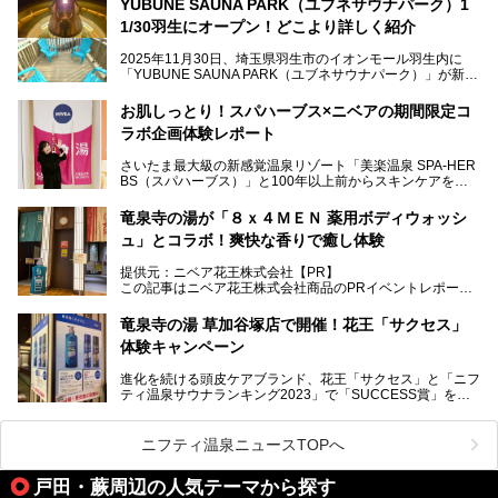
YUBUNE SAUNA PARK（ユブネサウナパーク）1
メインとなる黒湯の天然温泉や本格的なサウナをはじめ、4
1/30羽生にオープン！どこより詳しく紹介
種類のリラックスルームやお食事処、他施設とは一線を画す
キッズコーナーなど、施設の隅々までたっぷりとチェックし
2025年11月30日、埼玉県羽生市のイオンモール羽生内に
てきました！
「YUBUNE SAUNA PARK（ユブネサウナパーク）」が新規
オープン！
お肌しっとり！スパハーブス×ニベアの期間限定コ
今年の4月1日から楽久屋グループの一員となった「湯舞音
ラボ企画体験レポート
（ユブネ）」が新ブランド「YUBUNE SAUNA PARK」を立
ち上げました。
さいたま最大級の新感覚温泉リゾート「美楽温泉 SPA-HER
湯舞音らしいサウナにこだわった遊び心満点の"銭湯×屋外サ
BS（スパハーブス）」と100年以上前からスキンケアを考
ウナ"施設で、男女別のお風呂のほか、水着やサウナ着で楽
案してきた「ニベア」が、期間限定でコラボ企画を開催中。
しめる男女共用屋外サウナや飲食できるととのいスペースな
読者モデルやインスタグラマーとして活躍している、美容＆
ど、ユニークなポイントがいっぱい！
竜泉寺の湯が「８ｘ４ＭＥＮ 薬用ボディウォッシ
スパ大好きの畑瀬愛さんと取材してきました。
オープン前取材に行ってきましたので、早速どこより詳しく
ュ」とコラボ！爽快な香りで癒し体験
紹介しちゃいます！
───
提供元：ニベア花王株式会社【PR】
提供元：ニベア花王株式会社【PR】
この記事はニベア花王株式会社商品のPRイベントレポート
この記事はニベア花王株式会社商品のPRイベントレポート
記事です。
記事です。
竜泉寺の湯 草加谷塚店で開催！花王「サクセス」
ーーー
体験キャンペーン
注目のボディウォッシュアイテム「８ｘ４ＭＥＮ 薬用ボデ
ィウォッシュ」と「ニフティ温泉年間ランキング2021」で
進化を続ける頭皮ケアブランド、花王「サクセス」と「ニフ
全国総合2位にランクインした人気温浴施設「竜泉寺の湯 草
ティ温泉サウナランキング2023」で「SUCCESS賞」を獲
加谷塚店」がコラボイベントを期間限定で開催中ということ
得した人気温浴施設「竜泉寺の湯 草加谷塚店」がコラボイ
で早速訪問！
ベントを開催。
気になるその内容をチェックしてきました！
ニフティ温泉ニュースTOPへ
早速訪問し、気になるその内容を取材してきました！
戸田・蕨周辺の人気テーマから探す
───