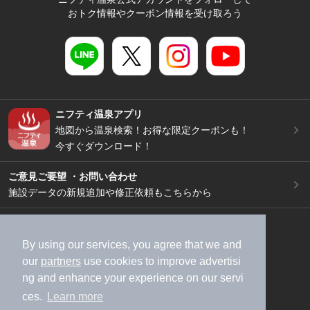
おトク情報やクーポン情報を受け取ろう
ニフティ温泉アプリ
地図から温泉検索！お得な限定クーポンも！
今すぐダウンロード！
ご意見ご要望 ・お問い合わせ
施設データの新規追加や修正依頼もこちらから
スマートフォン
/
PC
加盟店募集（資料請求）
広告出稿のご案内
By using our services, you agree that we and
our
partners
use cookies to improve advertisi
利用規約
ライフスタイルMEMBERS+規約
ng and enhance your experience on our servi
特定商取引法に基づく表記
ヘルプ
採用情報
ces.
Learn more
運営会社
個人情報保護ポリシー