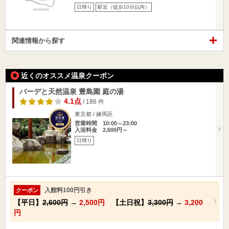
日帰り
駅近（徒歩10分以内）
関連情報から探す
近くのオススメ温泉クーポン
バーデと天然温泉 豊島園 庭の湯
4.1点
/ 186 件
東京都 / 練馬区
営業時間 10:00～23:00
入浴料金 2,600円～
日帰り
入館料100円引き
クーポン
【平日】
2,600円
→
2,500円
【土日祝】
3,300円
→
3,200
円