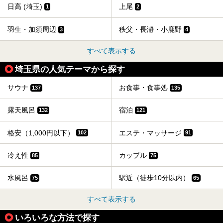
日高 (埼玉)
上尾
1
2
羽生・加須周辺
秩父・長瀞・小鹿野
3
4
すべて表示する
埼玉県の人気テーマから探す
サウナ
お食事・食事処
137
135
露天風呂
宿泊
132
121
格安（1,000円以下）
エステ・マッサージ
102
91
冷え性
カップル
85
75
水風呂
駅近（徒歩10分以内）
75
65
すべて表示する
いろいろな方法で探す