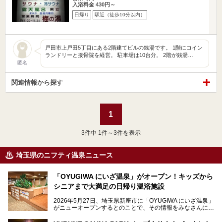
入浴料金 430円～
日帰り
駅近（徒歩10分以内）
戸田市上戸田5丁目にある2階建てビルの銭湯です。 1階にコイン
ランドリーと接骨院を経営。 駐車場は10台分。 2階が銭湯…
匿名
関連情報から探す
1
3
件中 1件～3件を表示
埼玉県のニフティ温泉ニュース
「OYUGIWA にいざ温泉」がオープン！キッズから
シニアまで大満足の日帰り温浴施設
2026年5月27日、埼玉県新座市に「OYUGIWA にいざ温泉」
がニューオープンするとのことで、その情報をみなさんにい
ち早くお伝えしようとひと足お先に取材訪問。