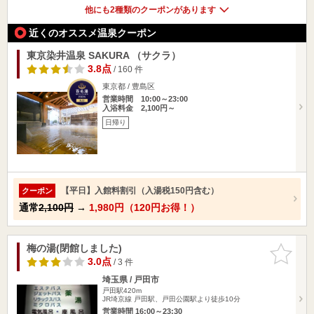
他にも2種類のクーポンがあります
近くのオススメ温泉クーポン
東京染井温泉 SAKURA （サクラ）
3.8点
/ 160 件
東京都 / 豊島区
営業時間 10:00～23:00
入浴料金 2,100円～
日帰り
【平日】入館料割引（入湯税150円含む）
クーポン
通常
2,100円
→
1,980円（120円お得！）
梅の湯(閉館しました)
お気に入
りに追加
3.0点
/ 3 件
埼玉県 / 戸田市
戸田駅420m
JR埼京線 戸田駅、戸田公園駅より徒歩10分
営業時間 16:00～23:30