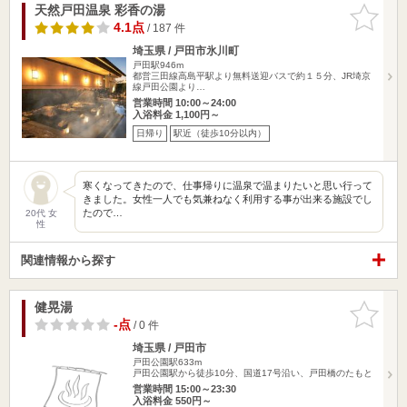
天然戸田温泉 彩香の湯
お気に入
りに追加
4.1点
/ 187 件
埼玉県 / 戸田市氷川町
戸田駅946m
都営三田線高島平駅より無料送迎バスで約１５分、JR埼京
線戸田公園より…
営業時間 10:00～24:00
入浴料金 1,100円～
日帰り
駅近（徒歩10分以内）
寒くなってきたので、仕事帰りに温泉で温まりたいと思い行って
きました。女性一人でも気兼ねなく利用する事が出来る施設でし
たので…
20代 女
性
関連情報から探す
健晃湯
お気に入
りに追加
-点
/ 0 件
埼玉県 / 戸田市
戸田公園駅633m
戸田公園駅から徒歩10分、国道17号沿い、戸田橋のたもと
営業時間 15:00～23:30
入浴料金 550円～