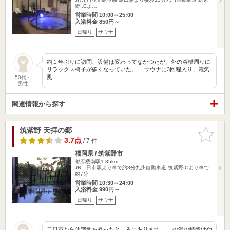
野I.Cよ…
営業時間 10:00～25:00
入浴料金 850円～
日帰り
サウナ
約１年ぶりに訪問、設備は変わってなかつたが、外の浴槽周りに
リラックス椅子が多くなっていた。 サウナに3回程入り、電気
風…
50代～
男性
関連情報から探す
筑紫野 天拝の郷
お気に入
りに追加
3.7点
/ 7 件
福岡県 / 筑紫野市
都府楼南駅1.85km
JR二日市駅より車で約8分九州自動車道 筑紫野ICより車で
約7分
営業時間 10:30～24:00
入浴料金 990円～
日帰り
サウナ
二日市から住宅地を昇ったところにあります。 この湯の特徴はや