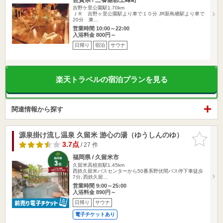
吉野ケ里公園駅1.70km
ＪＲ 吉野ヶ里公園駅より車で１０分 JR新鳥栖駅より車で
20分 東…
営業時間 10:00～22:00
入浴料金 800円～
日帰り
宿泊
サウナ
楽天トラベルの宿泊プランを見る
関連情報から探す
源泉掛け流し温泉 久留米 游心の湯（ゆうしんのゆ）
お気に入
りに追加
3.7点
/ 27 件
福岡県 / 久留米市
久留米高校前駅1.45km
西鉄久留米バスセンターから50番系野伏間バス停下車徒歩
7分､西鉄久留…
営業時間 9:00～25:00
入浴料金 890円～
日帰り
サウナ
電子チケットあり