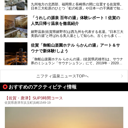
でいて、老若男女、家族からカップルまで満喫できます。
九州地方の北西部、福岡県と長崎県の間に位置する佐賀県。
時間がゆっくりと流れ、観光も楽しめる嬉野温泉、その中で
日本三大松原のひとつ「虹の松原」や日本一の干満差で知ら
も人気の日帰り温泉を紹介します！
れる有明海の干潟、玄界灘に面した棚田などの美しい風景が
泉質はもちろん、施設も充実している所が多く、いくつも回
魅力です。有田焼や伊万里焼、唐津焼などのやきものが盛ん
「うれしの源泉 百年の湯」体験レポート！佐賀の
りたい場所ばかりですよ。
なことでも知られています。
人気日帰り温泉を徹底紹介
佐賀県にはまた、嬉野温泉や武雄温泉を筆頭に数多くの温泉
があります。泉質は多種多様で、「町の数ほど温泉がある」
嬉野温泉(佐賀県嬉野市)は西九州を代表する名湯。“日本三大
と言われるほど。今回は、そんな佐賀県で特におすすめのス
美肌の湯”と呼ばれる美人湯として知られ、古くから多くの
ーパー銭湯をピックアップしました。
人々に利用され続けてきました。
中でも「うれしの源泉 百年の湯」は、嬉野温泉では数少な
佐賀「御船山楽園ホテル らかんの湯」アート＆サ
い日帰り入浴専門施設のひとつ。多くの常連客や観光客に親
ウナで新体験!しよう
しまれています。
「御船山楽園ホテル らかんの湯」(佐賀県武雄市)は、サウナ
今回は、地元九州在住のニフティ温泉ライターである筆者が
界のミシュラン「サウナシュラン」にて、2019年・2020
「うれしの源泉 百年の湯」を現地体験。定番の大浴場をは
年・2021年の3年連続でグランプリを獲得。名実ともに日本
じめ、人気の家族湯や食事(ランチ)まで、それらの全貌を徹
一のサウナと言っても過言ではありません。
底紹介します！
ニフティ温泉ニュースTOPへ
今回は、その大注目のサウナと温泉入浴施設を、男女別浴室
───
ごとに現地取材してきました！ さらには、御船山楽園で同
提供元：うれしの源泉 百年の湯【PR】
おすすめのアクティビティ情報
時開催中のチームラボ作品展も併せてご紹介。アート＆サウ
この記事はうれしの源泉 百年の湯のPRレポート記事です。
ナというかつてどこにも無かった組み合わせで、新体験!し
てみましょう。
【佐賀・唐津】SUP3時間コース
佐賀県唐津市浜玉町浜崎1549-19