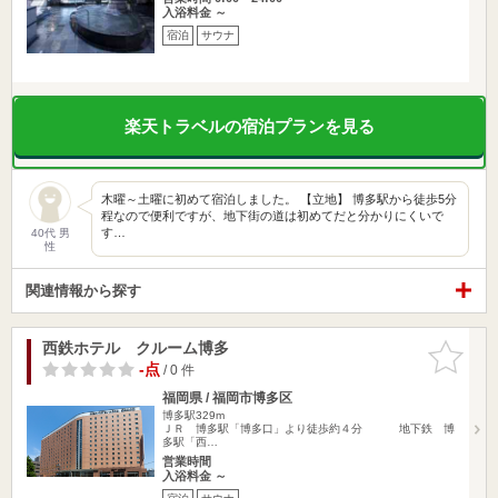
入浴料金 ～
宿泊
サウナ
楽天トラベルの宿泊プランを見る
木曜～土曜に初めて宿泊しました。 【立地】 博多駅から徒歩5分
程なので便利ですが、地下街の道は初めてだと分かりにくいで
す…
40代 男
性
関連情報から探す
西鉄ホテル クルーム博多
お気に入
りに追加
-点
/ 0 件
福岡県 / 福岡市博多区
博多駅329m
ＪＲ 博多駅「博多口」より徒歩約４分 地下鉄 博
多駅「西…
営業時間
入浴料金 ～