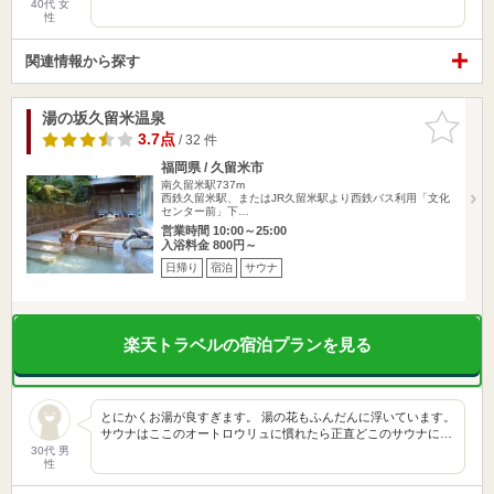
40代 女
性
関連情報から探す
湯の坂久留米温泉
お気に入
りに追加
3.7点
/ 32 件
福岡県 / 久留米市
南久留米駅737m
西鉄久留米駅、またはJR久留米駅より西鉄バス利用「文化
センター前」下…
営業時間 10:00～25:00
入浴料金 800円～
日帰り
宿泊
サウナ
楽天トラベルの宿泊プランを見る
とにかくお湯が良すぎます。 湯の花もふんだんに浮いています。
サウナはここのオートロウリュに慣れたら正直どこのサウナに…
30代 男
性