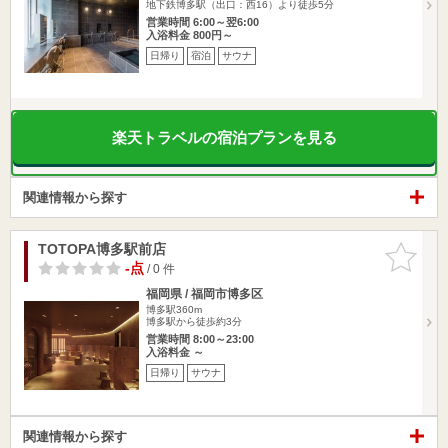
地下鉄博多駅（出口：西16）より徒歩5分
営業時間 6:00～翌6:00
入浴料金 800円～
日帰り
宿泊
サウナ
楽天トラベルの宿泊プランを見る
関連情報から探す
TOTOPA博多駅前店
お気に入
りに追加
-点
/ 0 件
福岡県 / 福岡市博多区
博多駅360m
博多駅から徒歩約3分
営業時間 8:00～23:00
入浴料金 ～
日帰り
サウナ
関連情報から探す