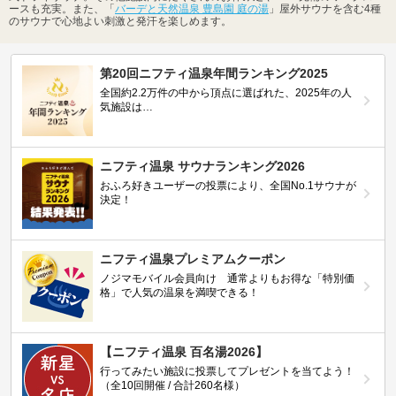
ースも充実。また、「
バーデと天然温泉 豊島園 庭の湯
」屋外サウナを含む4種
のサウナで心地よい刺激と発汗を楽しめます。
第20回ニフティ温泉年間ランキング2025
全国約2.2万件の中から頂点に選ばれた、2025年の人
気施設は…
ニフティ温泉 サウナランキング2026
おふろ好きユーザーの投票により、全国No.1サウナが
決定！
ニフティ温泉プレミアムクーポン
ノジマモバイル会員向け 通常よりもお得な「特別価
格」で人気の温泉を満喫できる！
【ニフティ温泉 百名湯2026】
行ってみたい施設に投票してプレゼントを当てよう！
（全10回開催 / 合計260名様）