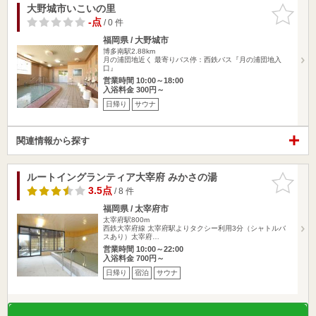
大野城市いこいの里
お気に入
りに追加
-点
/ 0 件
福岡県 / 大野城市
博多南駅2.88km
月の浦団地近く 最寄りバス停：西鉄バス『月の浦団地入
口』
営業時間 10:00～18:00
入浴料金 300円～
日帰り
サウナ
関連情報から探す
ルートイングランティア大宰府 みかさの湯
お気に入
りに追加
3.5点
/ 8 件
福岡県 / 太宰府市
太宰府駅800m
西鉄大宰府線 太宰府駅よりタクシー利用3分（シャトルバ
スあり）太宰府…
営業時間 10:00～22:00
入浴料金 700円～
日帰り
宿泊
サウナ