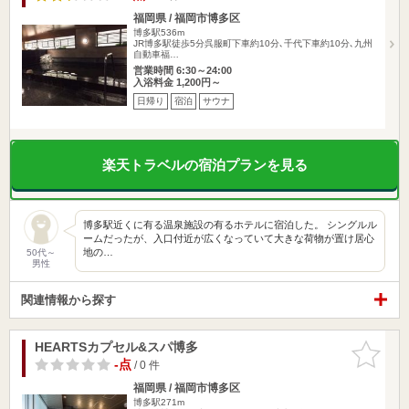
福岡県 / 福岡市博多区
博多駅536m
JR博多駅徒歩5分呉服町下車約10分､千代下車約10分､九州
自動車福…
営業時間 6:30～24:00
入浴料金 1,200円～
日帰り
宿泊
サウナ
楽天トラベルの宿泊プランを見る
博多駅近くに有る温泉施設の有るホテルに宿泊した。 シングルル
ームだったが、入口付近が広くなっていて大きな荷物が置け居心
地の…
50代～
男性
関連情報から探す
HEARTSカプセル&スパ博多
お気に入
りに追加
-点
/ 0 件
福岡県 / 福岡市博多区
博多駅271m