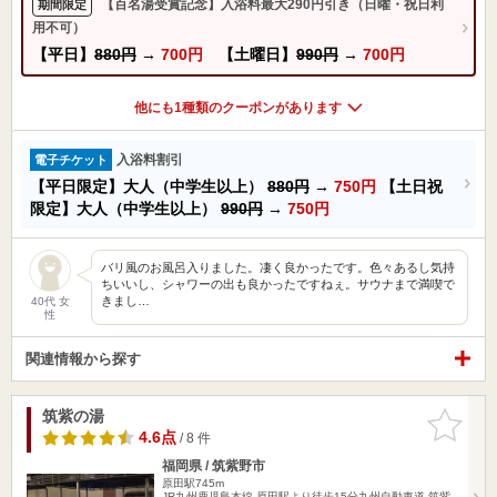
【百名湯受賞記念】入浴料最大290円引き（日曜・祝日利
期間限定
用不可）
【平日】
880円
→
700円
【土曜日】
990円
→
700円
他にも1種類のクーポンがあります
入浴料割引
電子チケット
【平日限定】大人（中学生以上）
880円
→
750円
【土日祝
限定】大人（中学生以上）
990円
→
750円
バリ風のお風呂入りました。凄く良かったです。色々あるし気持
ちいいし、シャワーの出も良かったですねぇ。サウナまで満喫で
きまし…
40代 女
性
関連情報から探す
筑紫の湯
お気に入
りに追加
4.6点
/ 8 件
福岡県 / 筑紫野市
原田駅745m
JR九州鹿児島本線 原田駅より徒歩15分九州自動車道 筑紫