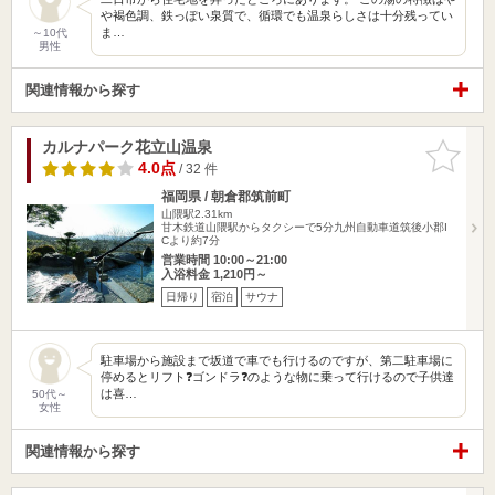
や褐色調、鉄っぽい泉質で、循環でも温泉らしさは十分残ってい
ま…
～10代
男性
関連情報から探す
カルナパーク花立山温泉
お気に入
りに追加
4.0点
/ 32 件
福岡県 / 朝倉郡筑前町
山隈駅2.31km
甘木鉄道山隈駅からタクシーで5分九州自動車道筑後小郡I
Cより約7分
営業時間 10:00～21:00
入浴料金 1,210円～
日帰り
宿泊
サウナ
駐車場から施設まで坂道で車でも行けるのですが、第二駐車場に
停めるとリフト❓ゴンドラ❓のような物に乗って行けるので子供達
は喜…
50代～
女性
関連情報から探す