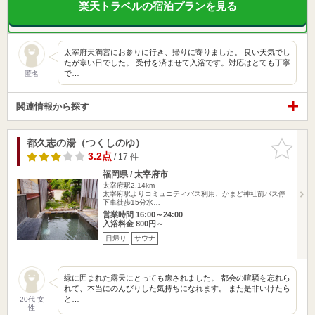
楽天トラベルの宿泊プランを見る
太宰府天満宮にお参りに行き、帰りに寄りました。 良い天気でし
たが寒い日でした。 受付を済ませて入浴です。対応はとても丁寧
で…
匿名
関連情報から探す
都久志の湯（つくしのゆ）
お気に入
りに追加
3.2点
/ 17 件
福岡県 / 太宰府市
太宰府駅2.14km
太宰府駅よりコミュニティバス利用、かまど神社前バス停
下車徒歩15分水…
営業時間 16:00～24:00
入浴料金 800円～
日帰り
サウナ
緑に囲まれた露天にとっても癒されました。 都会の喧騒を忘れら
れて、本当にのんびりした気持ちになれます。 また是非いけたら
と…
20代 女
性