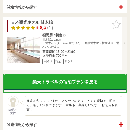
関連情報から探す
甘木観光ホテル 甘木館
お気に入
りに追加
5.0点
/ 1 件
福岡県 / 朝倉市
甘木駅1.02km
・甘木インターから車で10分 ・西鉄甘木駅・甘木鉄道・甘
木バス停よ…
営業時間 15:00～21:00
入浴料金 700円～
日帰り
宿泊
サウナ
楽天トラベルの宿泊プランを見る
施設は少し古いですが、スタッフの方々、とても親切で、明る
く、楽しく滞在できます。 食事も、美味しいです。 お芝居も最
高…
50代～
女性
関連情報から探す