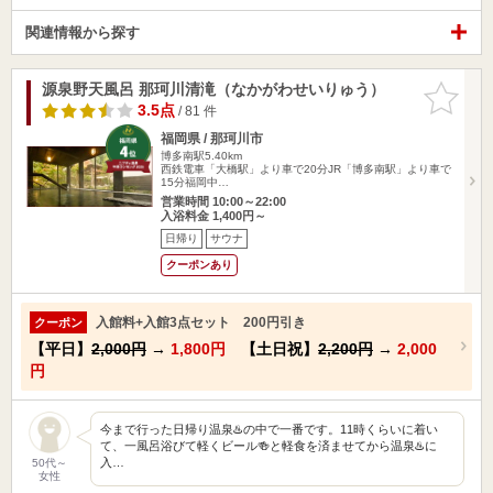
関連情報から探す
源泉野天風呂 那珂川清滝（なかがわせいりゅう）
お気に入
りに追加
3.5点
/ 81 件
福岡県 / 那珂川市
博多南駅5.40km
西鉄電車「大橋駅」より車で20分JR「博多南駅」より車で
15分福岡中…
営業時間 10:00～22:00
入浴料金 1,400円～
日帰り
サウナ
クーポンあり
入館料+入館3点セット 200円引き
クーポン
【平日】
2,000円
→
1,800円
【土日祝】
2,200円
→
2,000
円
今まで行った日帰り温泉♨️の中で一番です。11時くらいに着い
て、一風呂浴びて軽くビール🍻と軽食を済ませてから温泉♨️に
入…
50代～
女性