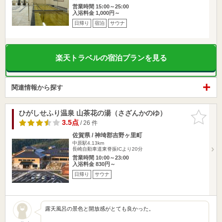
営業時間 15:00～25:00
入浴料金 1,000円～
日帰り
宿泊
サウナ
楽天トラベルの宿泊プランを見る
関連情報から探す
ひがしせふり温泉 山茶花の湯（さざんかのゆ）
お気に入
りに追加
3.5点
/ 26 件
佐賀県 / 神埼郡吉野ヶ里町
中原駅4.13km
長崎自動車道東脊振ICより20分
営業時間 10:00～23:00
入浴料金 830円～
日帰り
サウナ
露天風呂の景色と開放感がとても良かった。