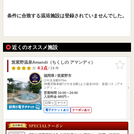
条件に合致する温浴施設は登録されていませんでした。
近くのオススメ施設
筑紫野温泉Amandi（ちくしの アマンディ）
お気に入
りに追加
4.1点
/ 19 件
福岡県 / 筑紫野市
けやき台駅670m
JR鹿児島本線｢けやき台駅｣より徒歩10分、送迎バス（アマ
ンディ →…
営業時間 10:00～24:00
入浴料金 880円～
日帰り
サウナ
電子チケットあり
クーポンあり