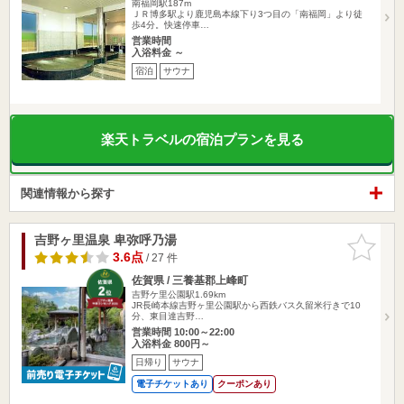
南福岡駅187m
ＪＲ博多駅より鹿児島本線下り3つ目の「南福岡」より徒
歩4分。快速停車…
営業時間
入浴料金 ～
宿泊
サウナ
楽天トラベルの宿泊プランを見る
関連情報から探す
吉野ヶ里温泉 卑弥呼乃湯
お気に入
りに追加
3.6点
/ 27 件
佐賀県 / 三養基郡上峰町
吉野ケ里公園駅1.69km
JR長崎本線吉野ヶ里公園駅から西鉄バス久留米行きで10
分、東目達吉野…
営業時間 10:00～22:00
入浴料金 800円～
日帰り
サウナ
電子チケットあり
クーポンあり