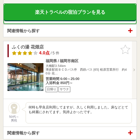
楽天トラベルの宿泊プランを見る
関連情報から探す
ふくの湯 花畑店
お気に入
りに追加
4.0点
/ 5 件
福岡県 / 福岡市南区
大橋駅3.54km
博多駅前ＢＣＤバス停 西鉄バス [65] 桧原営業所行 約4
0分 花…
営業時間 6:00～25:00
入浴料金 850円～
日帰り
サウナ
何時も早良店利用してますが。久しく利用しました。床などとて
も綺麗にされてます。気持よかったです。
50代～
男性
関連情報から探す