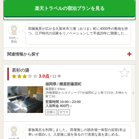
楽天トラベルの宿泊プランを見る
田園風景が広がる久留米市三潴（みづま）町に4000坪の敷地を持
つ、江戸時代の旧家をリノベーションして平成20年に開業した…
50代～
男性
関連情報から探す
若杉の湯
お気に入
りに追加
3.0点
/ 12 件
福岡県 / 糟屋郡篠栗町
篠栗駅1.93km
JR篠栗駅からタクシーで7分福岡ICより車で15分､天神から
車で30…
営業時間 10:00～23:00
入浴料金 800円～
日帰り
サウナ
家族風呂を利用しました。 部屋無しの脱衣場一体型の浴室(冬は
寒いが面白い)。入室後に湯を張るので清潔な湯を楽しめる。