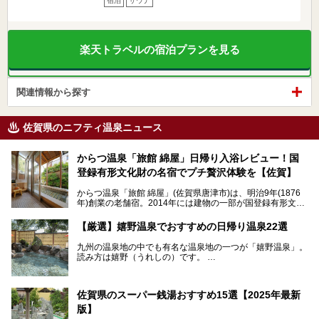
宿泊
サウナ
楽天トラベルの宿泊プランを見る
関連情報から探す
佐賀県のニフティ温泉ニュース
からつ温泉「旅館 綿屋」日帰り入浴レビュー！国
登録有形文化財の名宿でプチ贅沢体験を【佐賀】
からつ温泉「旅館 綿屋」(佐賀県唐津市)は、明治9年(1876
年)創業の老舗宿。2014年には建物の一部が国登録有形文化
財に登録され、この地でもとりわけ格式高い宿の一つです。
しかし良質の自家源泉を所有し、日帰り入浴が可能な点はあ
【厳選】嬉野温泉でおすすめの日帰り温泉22選
まり知られていません。近寄りがたいほどの敷居の高いイメ
ージとは反して、実は温かみある接客が特徴の名宿です。
九州の温泉地の中でも有名な温泉地の一つが「嬉野温泉」。
読み方は嬉野（うれしの）です。
文化財のラグジュアリー名宿で、お得にプチ贅沢体験を。今
日本三大美肌の湯で、入ると肌がツルツルスベスベになりま
回は「旅館 綿屋」の日帰り温泉を中心にレビューします！
すよ。
温泉街には特産の嬉野茶がいただけるお茶屋さんがあった
佐賀県のスーパー銭湯おすすめ15選【2025年最新
り、「美肌祈願」ができる豊玉姫神社があったりと見どころ
満載。
版】
温泉も日帰り温泉施設から老舗の旅館までバラエティに富ん