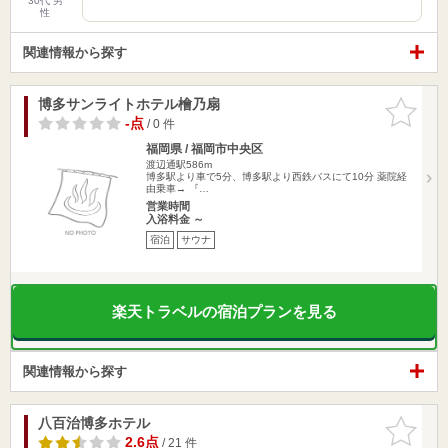
30代 男
性
関連情報から探す
博多サンライトホテル檜乃扇
お気に入
りに追加
-点
/ 0 件
福岡県 / 福岡市中央区
渡辺通駅586m
博多駅より車で5分、博多駅より西鉄バスにて10分 薬院経
由乗車→ 『…
営業時間
入浴料金 ～
宿泊
サウナ
楽天トラベルの宿泊プランを見る
関連情報から探す
八百治博多ホテル
お気に入
りに追加
2.6点
/ 21 件