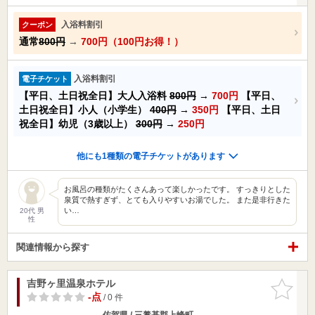
入浴料割引
クーポン
通常
800円
→
700円（100円お得！）
入浴料割引
電子チケット
【平日、土日祝全日】大人入浴料
800円
→
700円
【平日、
土日祝全日】小人（小学生）
400円
→
350円
【平日、土日
祝全日】幼児（3歳以上）
300円
→
250円
他にも1種類の電子チケットがあります
お風呂の種類がたくさんあって楽しかったです。 すっきりとした
泉質で熱すぎず、とても入りやすいお湯でした。 また是非行きた
い…
20代 男
性
関連情報から探す
吉野ヶ里温泉ホテル
お気に入
りに追加
-点
/ 0 件
佐賀県 / 三養基郡上峰町