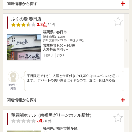
関連情報から探す
ふくの湯 春日店
お気に入
りに追加
3.8点
/ 4 件
福岡県 / 春日市
博多南駅1.11km
昇町交番前バス亭下車徒歩10分
営業時間 9:00～26:50
入浴料金 850円～
日帰り
サウナ
平日限定ですが、入浴と食事付きで¥1,300-はコスパいいと思い
ます。 アパートの狭い風呂はイヤなので、週に一回は来る感…
50代～
男性
関連情報から探す
萃豊閣ホテル（南福岡グリーンホテル新館）
お気に入
りに追加
-点
/ 0 件
福岡県 / 福岡市博多区