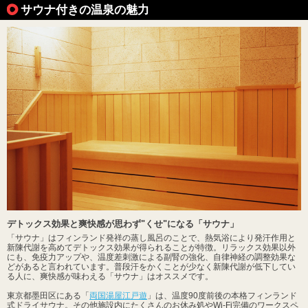
サウナ付きの温泉の魅力
デトックス効果と爽快感が思わず"くせ"になる「サウナ」
「サウナ」はフィンランド発祥の蒸し風呂のことで、熱気浴により発汗作用と
新陳代謝を高めてデトックス効果が得られることが特徴。リラックス効果以外
にも、免疫力アップや、温度差刺激による副腎の強化、自律神経の調整効果な
どがあると言われています。普段汗をかくことが少なく新陳代謝が低下してい
る人に、爽快感が味わえる「サウナ」はオススメです。
東京都墨田区にある「
両国湯屋江戸遊
」は、温度90度前後の本格フィンランド
式ドライサウナ。その他施設内にたくさんのお休み処やWi-Fi完備のワークスペ