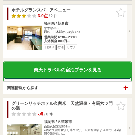
ホテルグランスパ アベニュー
お気に入
りに追加
3.0点
/ 2 件
福岡県 / 朝倉市
甘木駅46m
西鉄 甘木駅から徒歩１分
営業時間 6:30～23:00
入浴料金 800円～
日帰り
宿泊
サウナ
楽天トラベルの宿泊プランを見る
関連情報から探す
グリーンリッチホテル久留米 天然温泉・有馬六ツ門
お気に入
の湯
りに追加
-点
/ 0 件
福岡県 / 久留米市
西鉄久留米駅803m
●西鉄久留米駅より車で3分、JR久留米駅より車で3分●福
岡空港連絡バ…