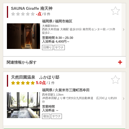
SAUNA Giraffe 南天神
お気に入
りに追加
-点
/ 0 件
福岡県 / 福岡市南区
大橋駅684m
西鉄大牟田線 大橋駅 徒歩10分 南市民センター前 バス停
徒歩2…
営業時間 8:30～25:30
入浴料金 4,400円～
日帰り
サウナ
関連情報から探す
天然田園温泉 ふかほり邸
お気に入
りに追加
5.0点
/ 1 件
福岡県 / 久留米市三潴町西牟田
西牟田駅1.13km
JR西牟田駅より車で約5分九州自動車道 広川ICより約20
分
営業時間
入浴料金 ～
宿泊
サウナ