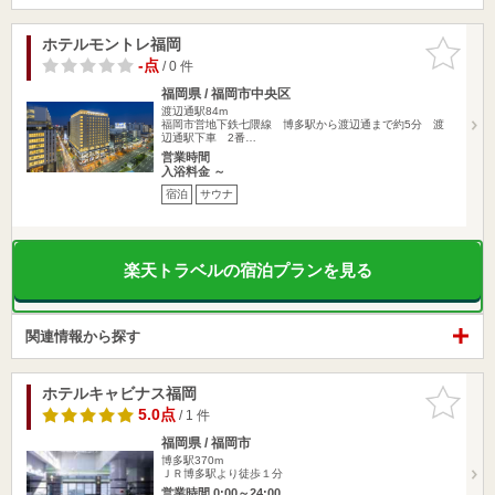
ホテルモントレ福岡
お気に入
りに追加
-点
/ 0 件
福岡県 / 福岡市中央区
渡辺通駅84m
福岡市営地下鉄七隈線 博多駅から渡辺通まで約5分 渡
辺通駅下車 2番…
営業時間
入浴料金 ～
宿泊
サウナ
楽天トラベルの宿泊プランを見る
関連情報から探す
ホテルキャビナス福岡
お気に入
りに追加
5.0点
/ 1 件
福岡県 / 福岡市
博多駅370m
ＪＲ博多駅より徒歩１分
営業時間 0:00～24:00