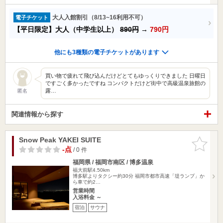
大人入館割引（8/13~16利用不可）
電子チケット
【平日限定】大人（中学生以上）
890円
→
790円
他にも3種類の電子チケットがあります
買い物で疲れて飛び込んだけどとてもゆっくりできました 日曜日
ですごく多かったですね コンパクトだけど街中で高級温泉旅館の
露…
匿名
関連情報から探す
Snow Peak YAKEI SUITE
お気に入
りに追加
-点
/ 0 件
福岡県 / 福岡市南区 / 博多温泉
福大前駅4.50km
博多駅よりタクシー約30分 福岡市都市高速「堤ランプ」か
ら車で約2…
営業時間
入浴料金 ～
宿泊
サウナ