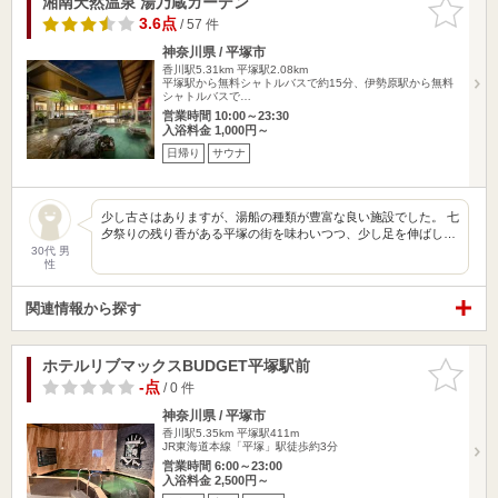
湘南天然温泉 湯乃蔵ガーデン
お気に入
りに追加
3.6点
/ 57 件
神奈川県 / 平塚市
香川駅5.31km
平塚駅2.08km
平塚駅から無料シャトルバスで約15分、伊勢原駅から無料
シャトルバスで…
営業時間 10:00～23:30
入浴料金 1,000円～
日帰り
サウナ
少し古さはありますが、湯船の種類が豊富な良い施設でした。 七
夕祭りの残り香がある平塚の街を味わいつつ、少し足を伸ばし…
30代 男
性
関連情報から探す
ホテルリブマックスBUDGET平塚駅前
お気に入
りに追加
-点
/ 0 件
神奈川県 / 平塚市
香川駅5.35km
平塚駅411m
JR東海道本線「平塚」駅徒歩約3分
営業時間 6:00～23:00
入浴料金 2,500円～