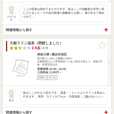
ここの温泉は初めてきたのですが、私はここの炭酸泉が非常に気
に入りました！その辺の銭湯の炭酸泉とは違い、体の芯まで温め
られて…
20代 女
性
関連情報から探す
大船ラドン温泉（閉館しました）
お気に入
りに追加
2.9点
/ 8 件
神奈川県 / 横浜市栄区
香川駅11.13km
大船駅1.69km
大船駅西口より専用送迎バスあり東京方面より、国道1号
線・原宿交差点左…
営業時間 10:00～22:00
入浴料金 2,100円～
日帰り
サウナ
私はここがかなり好きです。 温泉・・というよりラドン＆和みに
行きます。 長所：ラドンカプセル・天然温泉・ご飯がおいしい・
…
匿名
関連情報から探す