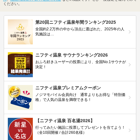
ください。
第20回ニフティ温泉年間ランキング2025
全国約2.2万件の中から頂点に選ばれた、2025年の人
気施設は…
ニフティ温泉 サウナランキング2026
おふろ好きユーザーの投票により、全国No.1サウナが
決定！
ニフティ温泉プレミアムクーポン
ノジマモバイル会員向け 通常よりもお得な「特別価
格」で人気の温泉を満喫できる！
【ニフティ温泉 百名湯2026】
行ってみたい施設に投票してプレゼントを当てよう！
（全10回開催 / 合計260名様）