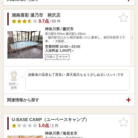
湘南喜彩 湯乃市 柄沢店
お気に入
りに追加
3.7点
/ 60 件
神奈川県 / 藤沢市
香川駅8.95km
藤沢駅1.89km
・藤沢駅北口から柄沢循環バスに乗車し、柄沢停留所で下
車。 ・大船駅…
営業時間 10:00～23:00
入浴料金 1,000円～
日帰り
サウナ
炭酸泉の温度も丁度良い 露天風呂ももう少しぬるいといいです
50代～
女性
関連情報から探す
U-BASE CAMP（ユーベースキャンプ）
お気に入
りに追加
1.0点
/ 1 件
神奈川県 / 海老名市