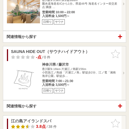
香川駅9.05km
厚木駅888m
圏央道海老名ICから1分。県道46号 海老名インター前交差
点 隣接 …
営業時間 10:00～22:00
入浴料金 1,500円～
日帰り
サウナ
関連情報から探す
SAUNA HIDE OUT（サウナハイドアウト）
お気に入
りに追加
-点
/ 0 件
神奈川県 / 藤沢市
香川駅9.16km
片瀬江ノ島駅156m
小田急江ノ島線「片瀬江ノ島」駅徒歩2分、江ノ電「湘南
海岸公園」駅徒歩…
営業時間 7:00～21:30
入浴料金 3,500円～
日帰り
サウナ
関連情報から探す
江の島アイランドスパ
お気に入
りに追加
3.8点
/ 38 件