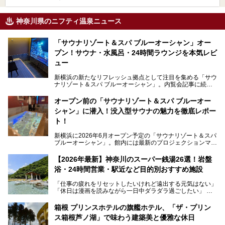
神奈川県のニフティ温泉ニュース
「サウナリゾート＆スパ ブルーオーシャン」オー
プン！サウナ・水風呂・24時間ラウンジを本気レビ
ュー
新横浜の新たなリフレッシュ拠点として注目を集める「サウ
ナリゾート＆スパ ブルーオーシャン」。内覧会記事に続
き、今回は実際に体験してみたリアルな様子をレポートしま
す。サウナや水風呂の気持ちよさはもちろん、リラックスス
オープン前の「サウナリゾート＆スパ ブルーオー
ペースの過ごしやすさまで徹底チェック。新横浜エリアで日
シャン」に潜入！没入型サウナの魅力を徹底レポー
常の疲れをリセットしたい人、ライブやスポーツ観戦遠征組
は必見です。
ト！
新横浜に2026年6月オープン予定の「サウナリゾート＆スパ
ブルーオーシャン」。館内には最新のプロジェクションマッ
ピングが多用され、まるで世界を旅しているかのような圧倒
的な“没入感（イマーシブ）”を体験できます。
【2026年最新】神奈川のスーパー銭湯26選！岩盤
浴・24時間営業・駅近など目的別おすすめ施設
「仕事の疲れをリセットしたいけれど遠出する元気はない」
今回は、そんな大注目の施設に一足先にお邪魔し、その全貌
「休日は漫画を読みながら一日中ダラダラ過ごしたい」
を見学させていただきました！
「子ども連れでも気兼ねなく、家事を忘れてリフレッシュし
たい」
サウナ室の中に咲き誇る桜、魚たちが泳ぐ水風呂、そしてバ
箱根 プリンスホテルの旗艦ホテル、「ザ・プリン
リのビーチを思わせる休憩スペース…。驚きの連続だった館
ス箱根芦ノ湖」で味わう建築美と優雅な休日
そんな「癒やされたい」という願いを叶えてくれるのが、神
内の様子をレポートします！