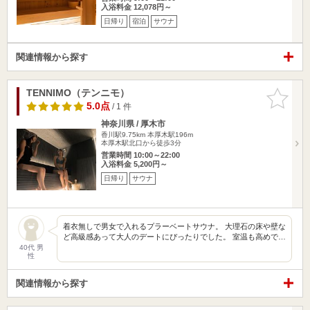
入浴料金 12,078円～
日帰り
宿泊
サウナ
関連情報から探す
TENNIMO（テンニモ）
お気に入
りに追加
5.0点
/ 1 件
神奈川県 / 厚木市
香川駅9.75km
本厚木駅196m
本厚木駅北口から徒歩3分
営業時間 10:00～22:00
入浴料金 5,200円～
日帰り
サウナ
着衣無しで男女で入れるプラーベートサウナ。 大理石の床や壁な
ど高級感あって大人のデートにぴったりでした。 室温も高めで…
40代 男
性
関連情報から探す