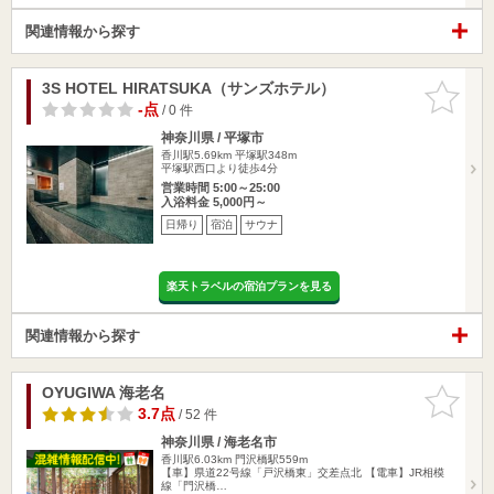
関連情報から探す
3S HOTEL HIRATSUKA（サンズホテル）
お気に入
りに追加
-点
/ 0 件
神奈川県 / 平塚市
香川駅5.69km
平塚駅348m
平塚駅西口より徒歩4分
営業時間 5:00～25:00
入浴料金 5,000円～
日帰り
宿泊
サウナ
楽天トラベルの宿泊プランを見る
関連情報から探す
OYUGIWA 海老名
お気に入
りに追加
3.7点
/ 52 件
神奈川県 / 海老名市
香川駅6.03km
門沢橋駅559m
【車】県道22号線「戸沢橋東」交差点北 【電車】JR相模
線「門沢橋…