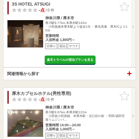
3S HOTEL ATSUGI
お気に入
りに追加
-点
/ 0 件
神奈川県 / 厚木市
香川駅9.77km
本厚木駅142m
・小田急線本厚木駅より徒歩1分 ・東名高速 厚木ICより1
0分
営業時間
入浴料金 1,800円～
日帰り
宿泊
サウナ
楽天トラベルの宿泊プランを見る
関連情報から探す
厚木カプセルホテル(男性専用)
お気に入
りに追加
-点
/ 0 件
神奈川県 / 厚木市
香川駅9.87km
本厚木駅122m
・小田急小田原線、本厚木駅・北口目の前 ・羽田/成田空
港リムジンバ…
営業時間 14:00～24:00
入浴料金 1,000円～
日帰り
宿泊
サウナ