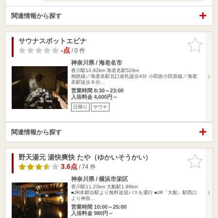
関連情報から探す
サウナスポットエビナ
お気に入
りに追加
-点
/ 0 件
神奈川県 / 海老名市
香川駅10.92km
海老名駅529m
相鉄線／海老名駅北口改札徒歩4分 小田急小田原線／海老
名駅徒歩８分…
営業時間 8:30～23:00
入浴料金 4,600円～
日帰り
サウナ
関連情報から探す
野天湯元 湯快爽快 たや（ゆかいそうかい）
お気に入
りに追加
3.6点
/ 74 件
神奈川県 / 横浜市栄区
香川駅11.23km
大船駅1.96km
■JR本郷台駅より無料送迎バスを運行 ■JR「大船」駅西口
より神奈…
営業時間 10:00～25:00
入浴料金 980円～