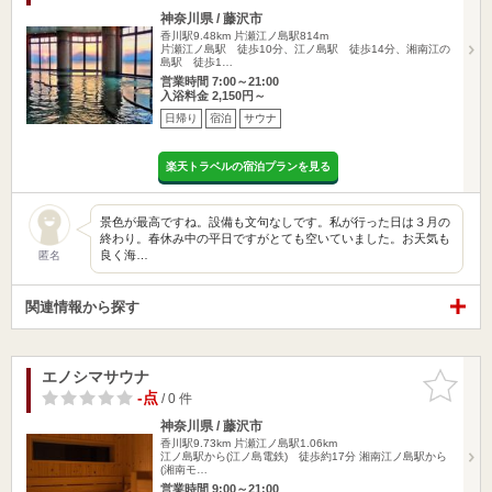
神奈川県 / 藤沢市
香川駅9.48km
片瀬江ノ島駅814m
片瀬江ノ島駅 徒歩10分、江ノ島駅 徒歩14分、湘南江の
島駅 徒歩1…
営業時間 7:00～21:00
入浴料金 2,150円～
日帰り
宿泊
サウナ
楽天トラベルの宿泊プランを見る
景色が最高ですね。設備も文句なしです。私が行った日は３月の
終わり。春休み中の平日ですがとても空いていました。お天気も
良く海…
匿名
関連情報から探す
エノシマサウナ
お気に入
りに追加
-点
/ 0 件
神奈川県 / 藤沢市
香川駅9.73km
片瀬江ノ島駅1.06km
江ノ島駅から(江ノ島電鉄) 徒歩約17分 湘南江ノ島駅から
(湘南モ…
営業時間 9:00～21:00