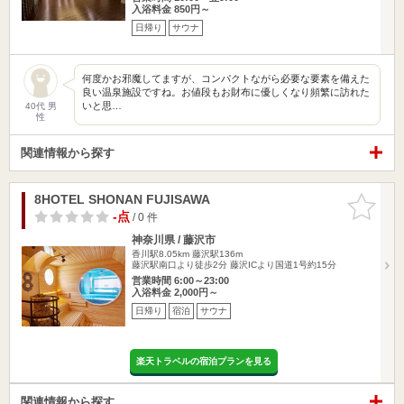
入浴料金 850円～
日帰り
サウナ
何度かお邪魔してますが、コンパクトながら必要な要素を備えた
良い温泉施設ですね。お値段もお財布に優しくなり頻繁に訪れた
いと思…
40代 男
性
関連情報から探す
8HOTEL SHONAN FUJISAWA
お気に入
りに追加
-点
/ 0 件
神奈川県 / 藤沢市
香川駅8.05km
藤沢駅136m
藤沢駅南口より徒歩2分 藤沢ICより国道1号約15分
営業時間 6:00～23:00
入浴料金 2,000円～
日帰り
宿泊
サウナ
楽天トラベルの宿泊プランを見る
関連情報から探す