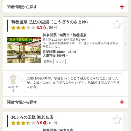
関連情報から探す
鶴巻温泉 弘法の里湯（こうぼうのさとゆ）
お気に入
りに追加
3.1点
/ 56 件
神奈川県 / 秦野市 / 鶴巻温泉
香川駅11.57km
鶴巻温泉駅179m
小田急線鶴巻温泉駅下車 北口徒歩2分 新東名高速道路伊
勢原大山IC…
営業時間 10:00～21:00
入浴料金 800円～
日帰り
サウナ
土曜日の夜7時前、駅近ということで混んでるかなと思いました
が、女風呂はそこまででもなかったです。男風呂は混んでたと主
人が言…
40代 女
性
関連情報から探す
おふろの王様 海老名店
お気に入
りに追加
3.9点
/ 61 件
神奈川県 / 海老名市