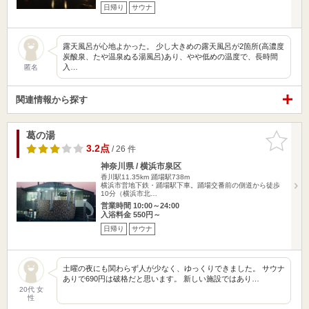
日帰り
サウナ
露天風呂が心地よかった。 少し大きめの露天風呂が2箇所(高濃度
炭酸泉、たや温泉ぬる湯風呂)あり、やや低めの温度で、長時間
入…
匿名
関連情報から探す
葛の湯
お気に入
りに追加
3.2点
/ 26 件
神奈川県 / 横浜市泉区
香川駅11.35km
踊場駅738m
横浜市営地下鉄・踊場駅下車。踊場交番前の側道から徒歩
10分（横浜市北…
営業時間 10:00～24:00
入浴料金 550円～
日帰り
サウナ
土曜の夜にも関わらず人が少なく、ゆっくりできました。 サウナ
ありで690円は破格だと思います。 新しい施設ではあり…
20代 女
性