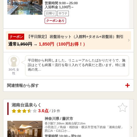
営業時間 9:00～25:00
入浴料金 1,100円～
日帰り
サウナ
クーポンあり
【平日限定】 岩盤浴セット（入館料+タオル+岩盤浴）割引
クーポン
通常
1,950円
→
1,850円（100円お得！）
平日朝から利用しました。リニューアルしたばかりだそうで、施
設はとても綺麗！流行を取り入れてる内装だと思います。特に漫
画の充…
30代 女
性
関連情報から探す
湘南台温泉らく
お気に入
りに追加
3.6点
/ 19 件
神奈川県 / 藤沢市
香川駅7.38km
湘南台駅216m
小田急江ノ島線・相鉄線・横浜市営地下鉄線「湘南台駅」
西口A・C出口か…
営業時間 10:00～翌9:00