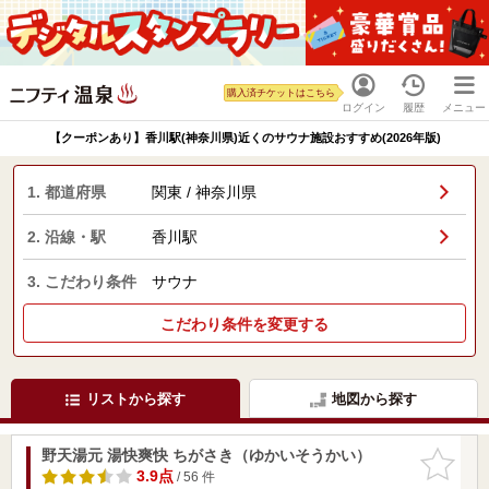
購入済チケットはこちら
ログイン
履歴
メニュー
【クーポンあり】香川駅(神奈川県)近くのサウナ施設おすすめ(2026年版)
1. 都道府県
関東 / 神奈川県
2. 沿線・駅
香川駅
3. こだわり条件
サウナ
こだわり条件を変更する
リストから探す
地図から探す
野天湯元 湯快爽快 ちがさき（ゆかいそうかい）
お気に入
りに追加
3.9点
/ 56 件