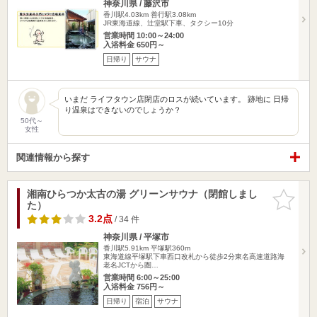
神奈川県 / 藤沢市
香川駅4.03km
善行駅3.08km
JR東海道線、辻堂駅下車、タクシー10分
営業時間 10:00～24:00
入浴料金 650円～
日帰り
サウナ
いまだ ライフタウン店閉店のロスが続いています。 跡地に 日帰
り温泉はできないのでしょうか？
50代～
女性
関連情報から探す
湘南ひらつか太古の湯 グリーンサウナ（閉館しまし
お気に入
た）
りに追加
3.2点
/ 34 件
神奈川県 / 平塚市
香川駅5.91km
平塚駅360m
東海道線平塚駅下車西口改札から徒歩2分東名高速道路海
老名JCTから圏…
営業時間 6:00～25:00
入浴料金 756円～
日帰り
宿泊
サウナ