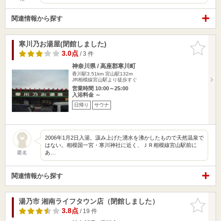
関連情報から探す
寒川乃お湯屋(閉館しました)
お気に入
りに追加
3.0点
/ 3 件
神奈川県 / 高座郡寒川町
香川駅3.51km
宮山駅132m
JR相模線宮山駅より徒歩すぐ
営業時間 10:00～25:00
入浴料金 ～
日帰り
サウナ
2006年1月2日入湯。汲み上げた湧水を沸かしたもので天然温泉で
はない。相模国一宮・寒川神社に近く、ＪＲ相模線宮山駅前に
あ…
匿名
関連情報から探す
湯乃市 湘南ライフタウン店（閉館しました）
お気に入
りに追加
3.8点
/ 19 件