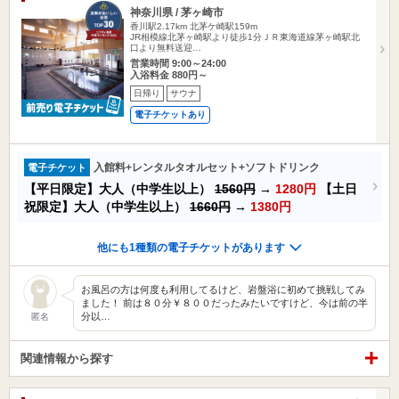
神奈川県 / 茅ヶ崎市
香川駅2.17km
北茅ケ崎駅159m
JR相模線北茅ヶ崎駅より徒歩1分ＪＲ東海道線茅ヶ崎駅北
口より無料送迎…
営業時間 9:00～24:00
入浴料金 880円～
日帰り
サウナ
電子チケットあり
入館料+レンタルタオルセット+ソフトドリンク
電子チケット
【平日限定】大人（中学生以上）
1560円
→
1280円
【土日
祝限定】大人（中学生以上）
1660円
→
1380円
他にも1種類の電子チケットがあります
お風呂の方は何度も利用してるけど、岩盤浴に初めて挑戦してみ
ました！ 前は８０分￥８００だったみたいですけど、今は前の半
分以…
匿名
関連情報から探す