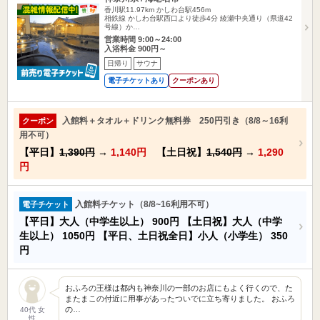
香川駅11.97km
かしわ台駅456m
相鉄線 かしわ台駅西口より徒歩4分 綾瀬中央通り（県道42
号線）か…
営業時間 9:00～24:00
入浴料金 900円～
日帰り
サウナ
電子チケットあり
クーポンあり
入館料＋タオル＋ドリンク無料券 250円引き（8/8～16利
クーポン
用不可）
【平日】
1,390円
→
1,140円
【土日祝】
1,540円
→
1,290
円
入館料チケット（8/8~16利用不可）
電子チケット
【平日】大人（中学生以上）
900円
【土日祝】大人（中学
生以上）
1050円
【平日、土日祝全日】小人（小学生）
350
円
おふろの王様は都内も神奈川の一部のお店にもよく行くので、た
またまこの付近に用事があったついでに立ち寄りました。 おふろ
の…
40代 女
性