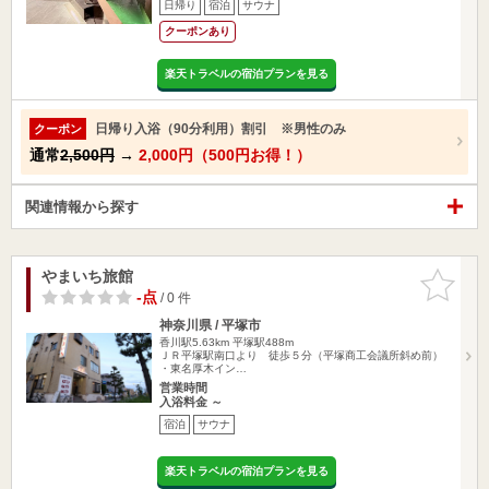
日帰り
宿泊
サウナ
クーポンあり
楽天トラベルの宿泊プランを見る
日帰り入浴（90分利用）割引 ※男性のみ
クーポン
通常
2,500円
→
2,000円（500円お得！）
関連情報から探す
やまいち旅館
お気に入
りに追加
-点
/ 0 件
神奈川県 / 平塚市
香川駅5.63km
平塚駅488m
ＪＲ平塚駅南口より 徒歩５分（平塚商工会議所斜め前）
・東名厚木イン…
営業時間
入浴料金 ～
宿泊
サウナ
楽天トラベルの宿泊プランを見る