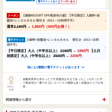
電子チケットあり
クーポンあり
【湘南RESORT SPA竜泉寺の湯】【平日限定】入館料+岩
クーポン
盤浴+レンタルタオル 割引き（8/11～16利用不可）
通常
2,180円
→
1,880円（300円お得！）
入館料+岩盤浴+レンタルタオル 割引き（8/11~16利
電子チケット
用不可）
【平日限定】大人（中学生以上）
2180円
→
1880円
【土日
祝限定】大人（中学生以上）
2500円
→
2200円
他にも1種類の電子チケットがあります
炭酸泉気持ち良かったです岩盤浴は今まであっちこっち行った中
で竜泉寺が一番です 広いスペースで種類も多く岩盤浴エリアが充
実…
50代～
女性
関連情報から探す