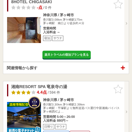
8HOTEL CHIGASAKI
お気に入
りに追加
-点
/ 0 件
神奈川県 / 茅ヶ崎市
香川駅3.08km
茅ケ崎駅175m
茅ヶ崎駅 南口より徒歩約４分
営業時間
入浴料金 ～
宿泊
サウナ
楽天トラベルの宿泊プランを見る
関連情報から探す
湘南RESORT SPA 竜泉寺の湯
お気に入
りに追加
4.4点
/ 594 件
神奈川県 / 茅ヶ崎市
香川駅3.30km
茅ケ崎駅2.39km
茅ヶ崎駅・平塚駅より無料送迎バス運行中新湘南バイパス
茅ヶ崎西ICよ…
営業時間 5:00～26:00
入浴料金 880円～
日帰り
サウナ