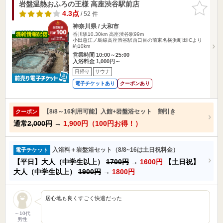
岩盤温熱おふろの王様 高座渋谷駅前店
お気に入
りに追加
4.3点
/ 52 件
神奈川県 / 大和市
香川駅10.30km
高座渋谷駅99m
小田急江ノ島線高座渋谷駅西口目の前東名横浜町田ICより
約10km
営業時間 10:00～25:00
入浴料金 1,000円～
日帰り
サウナ
電子チケットあり
クーポンあり
【8/8～16利用可能】入館+岩盤浴セット 割引き
クーポン
通常
2,000円
→
1,900円（100円お得！）
入浴料＋岩盤浴セット（8/8~16は土日祝料金）
電子チケット
【平日】大人（中学生以上）
1700円
→
1600円
【土日祝】
大人（中学生以上）
1900円
→
1800円
居心地も良くすごく快適だった
～10代
男性