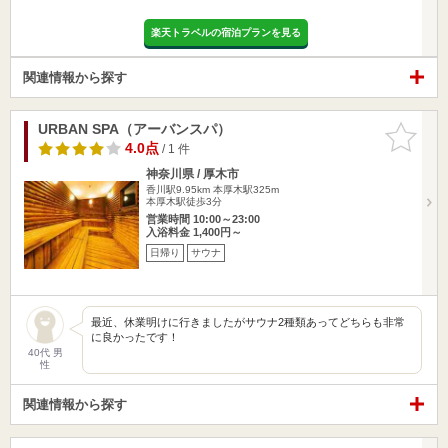
楽天トラベルの宿泊プランを見る
関連情報から探す
URBAN SPA（アーバンスパ）
お気に入
りに追加
4.0点
/ 1 件
神奈川県 / 厚木市
香川駅9.95km
本厚木駅325m
本厚木駅徒歩3分
営業時間 10:00～23:00
入浴料金 1,400円～
日帰り
サウナ
最近、休業明けに行きましたがサウナ2種類あってどちらも非常
に良かったです！
40代 男
性
関連情報から探す