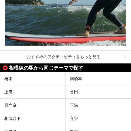
おすすめのアクティビティをもっと見る
相模線の駅から同じテーマで探す
橋本
南橋本
上溝
番田
原当麻
下溝
相武台下
入谷