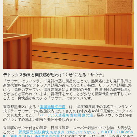
デトックス効果と爽快感が思わず"くせ"になる「サウナ」
「サウナ」はフィンランド発祥の蒸し風呂のことで、熱気浴により発汗作用と
新陳代謝を高めてデトックス効果が得られることが特徴。リラックス効果以外
にも、免疫力アップや、温度差刺激による副腎の強化、自律神経の調整効果な
どがあると言われています。普段汗をかくことが少なく新陳代謝が低下してい
る人に、爽快感が味わえる「サウナ」はオススメです。
東京都墨田区にある「
両国湯屋江戸遊
」は、温度90度前後の本格フィンランド
式ドライサウナ。その他施設内にたくさんのお休み処やWi-Fi完備のワークスペ
ースも充実。また、「
バーデと天然温泉 豊島園 庭の湯
」屋外サウナを含む4種
のサウナで心地よい刺激と発汗を楽しめます。
香川駅のサウナ付きの温泉、日帰り温泉、スーパー銭湯の中でも特に人気があ
るのは、
野天湯元 湯快爽快 ちがさき（ゆかいそうかい）
、
8HOTEL CHIGASA
KI
、
湘南RESORT SPA 竜泉寺の湯
などの施設です。ぜひ一度は足を運んでみて