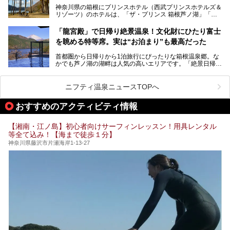
奈川県のスーパー銭湯。
神奈川県の箱根にプリンスホテル（西武プリンスホテルズ＆
神奈川県には、サウナや岩盤浴、一日中遊べるエンタメ施設
リゾーツ）のホテルは、「ザ・プリンス 箱根芦ノ湖」「芦
など、“非日常”を味わえるスーパー銭湯が数多く揃っていま
ノ湖畔 蛸川温泉 龍宮殿」「箱根湯の花プリンスホテル」
す。しかし、選択肢が多いからこそ「どの施設か迷ってしま
「箱根仙石原プリンスホテル」と4軒あり、今回ご紹介する
う」という人も多いはず。
「龍宮殿」で日帰り絶景温泉！文化財にひたり富士
「ザ・プリンス 箱根芦ノ湖」は、その中でもフラッグシッ
を眺める特等席。実は“お泊まり”も最高だった
プ（旗艦）に位置づけられる特別なホテルです。
そこで今回は、神奈川県内の人気施設26選を「安さ」「岩
盤浴・漫画の充実度」「景色の良さ」「高級感」「深夜営
首都圏から日帰りから1泊旅行にぴったりな箱根温泉郷。な
昭和の日本を代表する建築家の一人、村野藤吾が芦ノ湖の畔
業」「駅近」など、目的別に厳選して紹介します。
かでも芦ノ湖の湖畔は人気の高いエリアです。「絶景日帰り
に建てた桃源郷のようなホテルがここ。自家源泉の温泉や、
今の気分にぴったりの施設を見つけて、最高のリフレッシュ
温泉 龍宮殿本館」は、露天風呂から芦ノ湖と富士山の両方
こだわりぬいた食もあわせて、このホテルの魅力をレポート
時間を過ごす参考にしていただけますと幸いです。
が楽しめるまさに眺望自慢の日帰り温泉。
します。
ニフティ温泉ニュースTOPへ
そしてここは全24室の「箱根 芦ノ湖畔蛸川温泉 龍宮殿」と
───
して宿泊もできます。宿泊者は「龍宮殿本館」の営業時間に
提供元：株式会社西武・プリンスホテルズワールドワイド
おすすめのアクティビティ情報
加えて、朝6時からの宿泊者専用時間帯にも「龍宮殿本館」
【PR】
のお風呂が利用できます。
この記事はザ・プリンス 箱根芦ノ湖のPR記事です。
【湘南・江ノ島】初心者向けサーフィンレッスン！用具レンタル
今回は日帰り温泉としての「絶景日帰り温泉 龍宮殿本館
等全て込み！【海まで徒歩１分】
（以下、龍宮殿本館）」と、旅館としての「箱根 芦ノ湖畔
蛸川温泉 龍宮殿（以下、龍宮殿）」の両方の魅力をたっぷ
神奈川県藤沢市片瀬海岸1-13-27
りお伝えします！
ここは箱根神社、九頭龍神社、白龍神社、箱根元宮と箱根の
4つの神社に囲まれたパワースポットです。
───
提供元：株式会社西武・プリンスホテルズワールドワイド
【PR】
この記事は箱根 芦ノ湖畔蛸川温泉 龍宮殿のPR記事です。