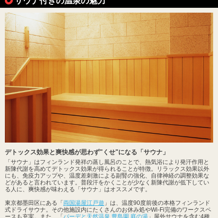
サウナ付きの温泉の魅力
デトックス効果と爽快感が思わず"くせ"になる「サウナ」
「サウナ」はフィンランド発祥の蒸し風呂のことで、熱気浴により発汗作用と
新陳代謝を高めてデトックス効果が得られることが特徴。リラックス効果以外
にも、免疫力アップや、温度差刺激による副腎の強化、自律神経の調整効果な
どがあると言われています。普段汗をかくことが少なく新陳代謝が低下してい
る人に、爽快感が味わえる「サウナ」はオススメです。
東京都墨田区にある「
両国湯屋江戸遊
」は、温度90度前後の本格フィンランド
式ドライサウナ。その他施設内にたくさんのお休み処やWi-Fi完備のワークスペ
ースも充実。また、「
バーデと天然温泉 豊島園 庭の湯
」屋外サウナを含む4種