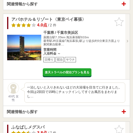
関連情報から探す
アパホテル＆リゾート〈東京ベイ幕張〉
お気に入
りに追加
4.0点
/ 2 件
千葉県 / 千葉市美浜区
薬園台駅7.35km
海浜幕張駅633m
最寄駅JR京葉線｢海浜幕張｣駅より徒歩約5分東京方面より
東関東自動車…
営業時間
入浴料金 ～
日帰り
宿泊
サウナ
楽天トラベルの宿泊プランを見る
一泊しないと入りきれないほどの大浴場を目当てに行きました。
今回は2回目で15時にチェックインしてすぐお風呂をまわりま
し…
40代 女
性
関連情報から探す
ふなばしメグスパ
お気に入
りに追加
3.8点
/ 7 件