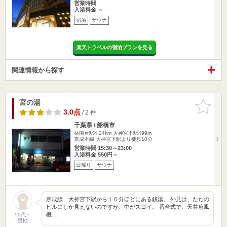
営業時間
入浴料金 ～
宿泊
サウナ
楽天トラベルの宿泊プランを見る
関連情報から探す
宮の湯
お気に入
りに追加
3.0点
/ 2 件
千葉県 / 船橋市
薬園台駅4.24km
大神宮下駅499m
京成本線 大神宮下駅より徒歩10分
営業時間 15:30～23:00
入浴料金 550円～
日帰り
サウナ
京成線、大神宮下駅から１０分ほどにある銭湯。 外見は、ただの
ビルにしか見えないのですが、中がスゴイ。 番台式で、天井扇風
機…
50代～
男性