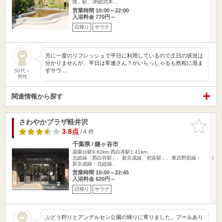
徳」駅、JR総武本…
営業時間 10:00～22:00
入浴料金 770円～
日帰り
サウナ
月に一度のリフレッシュで平日に利用しているので土日の状況は
分かりませんが、平日は常連さん？がいらっしゃるも然程に混ま
ずサウ…
50代～
男性
関連情報から探す
さわやかプラザ軽井沢
お気に入
りに追加
3.8点
/ 4 件
千葉県 / 鎌ヶ谷市
薬園台駅9.62km
西白井駅1.41km
北総線「西白井駅」、新京成線「初富駅」、東武野田線・
新京成線・北総線…
営業時間 10:00～22:45
入浴料金 620円～
日帰り
サウナ
ぶどう狩りとアンデルセン公園の帰りに寄りました。プールあり