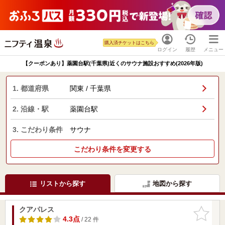
購入済チケットはこちら
ログイン
履歴
メニュー
【クーポンあり】薬園台駅(千葉県)近くのサウナ施設おすすめ(2026年版)
1. 都道府県
関東 / 千葉県
2. 沿線・駅
薬園台駅
3. こだわり条件
サウナ
こだわり条件を変更する
リストから探す
地図から探す
クアパレス
お気に入
りに追加
4.3点
/ 22 件