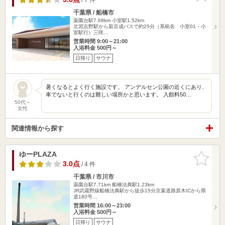
千葉県 / 船橋市
薬園台駅7.68km
小室駅1.52km
北習志野駅から新京成バスで約25分（系統名 小室01・小
室駅行）三咲…
営業時間 9:00～21:00
入浴料金 500円～
日帰り
サウナ
暑くなるとよく行く施設です。 アンデルセン公園の近くにあり、
車でないと行くのは難しい場所かと思います。 入館料50…
50代～
女性
関連情報から探す
ゆーPLAZA
お気に入
りに追加
3.0点
/ 4 件
千葉県 / 市川市
薬園台駅7.71km
船橋法典駅1.23km
JR武蔵野線船橋法典駅から徒歩15分京葉道路原木ICから県
道180号…
営業時間 16:00～23:00
入浴料金 500円～
日帰り
サウナ