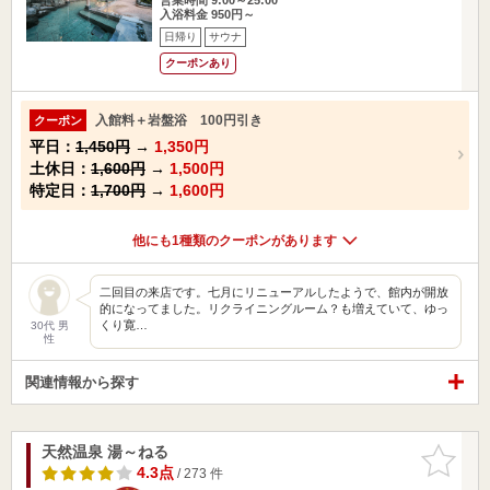
入浴料金 950円～
日帰り
サウナ
クーポンあり
入館料＋岩盤浴 100円引き
クーポン
平日：
1,450円
→
1,350円
土休日：
1,600円
→
1,500円
特定日：
1,700円
→
1,600円
他にも1種類のクーポンがあります
二回目の来店です。七月にリニューアルしたようで、館内が開放
的になってました。リクライニングルーム？も増えていて、ゆっ
くり寛…
30代 男
性
関連情報から探す
天然温泉 湯～ねる
お気に入
りに追加
4.3点
/ 273 件