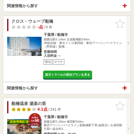
関連情報から探す
クロス・ウェーブ船橋
お気に入
りに追加
-点
/ 0 件
千葉県 / 船橋市
薬園台駅5.14km
京成船橋駅349m
JR総武線・東京メトロ東西線・東武アーバンパークライン
（野田線）船橋…
営業時間
入浴料金 ～
宿泊
サウナ
楽天トラベルの宿泊プランを見る
関連情報から探す
船橋温泉 湯楽の里
お気に入
りに追加
4.1点
/ 241 件
千葉県 / 船橋市
薬園台駅5.29km
塚田駅569m
東武アーバンパークライン新船橋駅下車,線路沿いを塚田駅
方面へ徒歩約1…
営業時間 9:00～25:00