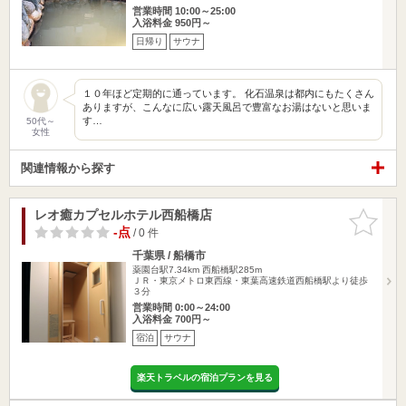
営業時間 10:00～25:00
入浴料金 950円～
日帰り
サウナ
１０年ほど定期的に通っています。 化石温泉は都内にもたくさん
ありますが、こんなに広い露天風呂で豊富なお湯はないと思いま
す…
50代～
女性
関連情報から探す
レオ癒カプセルホテル西船橋店
お気に入
りに追加
-点
/ 0 件
千葉県 / 船橋市
薬園台駅7.34km
西船橋駅285m
ＪＲ・東京メトロ東西線・東葉高速鉄道西船橋駅より徒歩
３分
営業時間 0:00～24:00
入浴料金 700円～
宿泊
サウナ
楽天トラベルの宿泊プランを見る