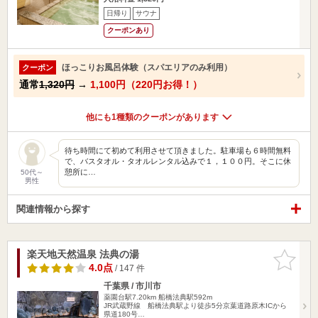
日帰り
サウナ
クーポンあり
ほっこりお風呂体験（スパエリアのみ利用）
クーポン
通常
1,320円
→
1,100円（220円お得！）
他にも1種類のクーポンがあります
待ち時間にて初めて利用させて頂きました。駐車場も６時間無料
で、バスタオル・タオルレンタル込みで１，１００円。そこに休
憩所に…
50代～
男性
関連情報から探す
楽天地天然温泉 法典の湯
お気に入
りに追加
4.0点
/ 147 件
千葉県 / 市川市
薬園台駅7.20km
船橋法典駅592m
JR武蔵野線 船橋法典駅より徒歩5分京葉道路原木ICから
県道180号…