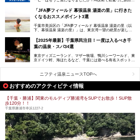
提供元：SPA＆HOTEL舞浜ユーラシア【PR】
スペースや休憩スペースが充実した施設、子連れファミリー
造さんが登場して、“前を向くチカラに”というメッセージを
この記事はSPA＆HOTEL舞浜ユーラシアのPRレポート記事
向けの施設など、目的に合わせたおすすめの施設を紹介しま
伝えるムービーです。公開を記念して、スパメッツァおおた
です。
「JFA夢フィールド 幕張温泉 湯楽の里」に行きた
す。
か竜泉寺の湯にて体験イベントを開催。花王サクセスの製品
くなるおススメポイント3選
が無料で試せるチャンスです！
千葉県でスーパー銭湯選びに困った際は、ぜひ参考にしてく
───
ださい。
千葉市美浜区の「JFA夢フィールド 幕張温泉 湯楽の里（以
提供元：花王株式会社【PR】
下、幕張温泉 湯楽の里）」は、東京湾一望の絶景が楽しめ
この記事は花王株式会社商品のPRレポート記事です。
る日帰り温泉です。
設備も天然温泉の露天風呂、サウナ、岩盤浴のほか、高濃度
【2025年最新】千葉県民注目！一度は入るべき千
炭酸泉、海の見えるお休み処や食事処、展望抜群の屋上ま
葉の温泉・スパ34選
で、年代を問わずたっぷり楽しめます。
東京ディズニーランド、マザー牧場、鴨川シーワールド、東
今回は人気のこの施設の中でも、特におススメしたい3つの
京ドイツ村、海ほたるなど、千葉には遊べる有名スポットが
ポイントについて厳選してお届けします。読めばきっと、行
たくさん。そんな千葉県は温泉・スパもすごいんです！千葉
きたくなること間違いなし！
県で生まれ、千葉県で育ち、つい最近まで千葉在住だった私
がお勧めする、一度は入るべき千葉の温泉・スパ34選をま
ニフティ温泉ニュースTOPへ
とめました。
おすすめのアクティビティ情報
【千葉・勝浦】関東のモルディブ勝浦湾をSUPでお散歩！SUP散
歩120分！！
千葉県勝浦市串浜1227-2