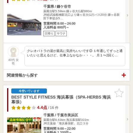
千葉県 / 鎌ケ谷市
薬園台駅5.59km
鎌ヶ谷大仏駅980m
JR総武線船橋駅北口より鎌ヶ谷大仏行バス20分 鎌ヶ谷新
田下車徒歩5…
営業時間 8:00～24:00
入浴料金 800円～
日帰り
サウナ
クレオパトラの湯が最高に気持ちいいです😊 １年通してずっと通
いたいと思えるけど、仕事上なかなか・・・。 月１〜2回く…
40代 女
性
関連情報から探す
お気に入
今空いています
りに追加
BEST STYLE FITNESS 海浜幕張（SPA-HERBS 海浜
幕張）
4.4点
/ 16 件
千葉県 / 千葉市美浜区
薬園台駅6.63km
海浜幕張駅322m
JR京葉線「海浜幕張駅」北口３分
営業時間 9:00～22:00
入浴料金 1,320円～