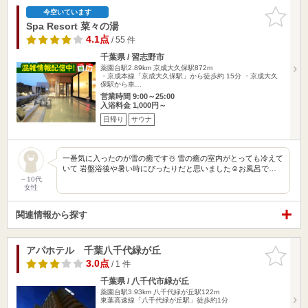
お気に入
今空いています
りに追加
Spa Resort 菜々の湯
4.1点
/ 55 件
千葉県 / 習志野市
薬園台駅2.89km
京成大久保駅872m
・京成本線「京成大久保駅」から徒歩約 15分 ・京成大久
保駅から車…
営業時間 9:00～25:00
入浴料金 1,000円～
日帰り
サウナ
一番気に入ったのが雪の癒です☃️ 雪の癒の室内がとっても冷えて
いて 岩盤浴後や暑い時にぴったりだと思いました☺️お風呂で…
～10代
女性
関連情報から探す
アパホテル 千葉八千代緑が丘
お気に入
りに追加
3.0点
/ 1 件
千葉県 / 八千代市緑が丘
薬園台駅3.93km
八千代緑が丘駅122m
東葉高速線「八千代緑が丘駅」徒歩約1分