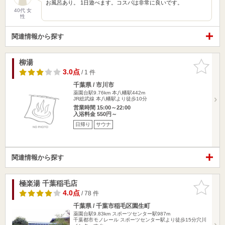
お風呂あり。 1日遊べます。コスパは非常に良いです。
40代 女
性
関連情報から探す
柳湯
お気に入
りに追加
3.0点
/ 1 件
千葉県 / 市川市
薬園台駅9.76km
本八幡駅442m
JR総武線 本八幡駅より徒歩10分
営業時間 15:00～22:00
入浴料金 550円～
日帰り
サウナ
関連情報から探す
極楽湯 千葉稲毛店
お気に入
りに追加
4.0点
/ 78 件
千葉県 / 千葉市稲毛区園生町
薬園台駅9.83km
スポーツセンター駅987m
千葉都市モノレール スポーツセンター駅より徒歩15分穴川