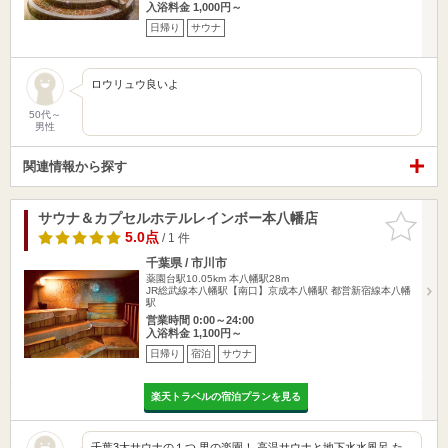
入浴料金 1,000円～
日帰り
サウナ
ロウリュウ良いよ
50代～
男性
関連情報から探す
サウナ＆カプセルホテルレインボー本八幡店
お気に入
りに追加
5.0点
/ 1 件
千葉県 / 市川市
薬園台駅10.05km
本八幡駅28m
JR総武線本八幡駅【南口】京成本八幡駅 都営新宿線本八幡
駅
営業時間 0:00～24:00
入浴料金 1,100円～
日帰り
宿泊
サウナ
楽天トラベルの宿泊プランを見る
千葉3大サウナの１つ 男の楽園！ 高温サウナと地下水水風呂 た