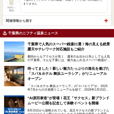
まりません
50代～
男性
関連情報から探す
千葉県のニフティ温泉ニュース
千葉県で人気のスーパー銭湯21選！海の見える絶景
露天やテレワーク対応施設もご紹介
都内からもアクセスが良く、週末のお出かけ先としても人気
の千葉県。そんな千葉には、魅力あふれるスーパー銭湯がた
くさんあります。
待ってました！新しい魅力たっぷりの進化を遂げた
「サウナでしっかりととのいたい」「海が見える絶景で非日
「スパ＆ホテル 舞浜ユーラシア」がリニューアル
常を味わいたい」「子連れでも気兼ねなく1日過ごした
い」。
オープン
そんな多様なニーズに応える施設が揃っているため、その日
「スパ＆ホテル 舞浜ユーラシア」の“スパエリア”が、2025
の目的に合った施設がきっと見つかるはずです。
年7月からの大規模リニューアルを経て、2026年1月15日
（木）に再オープン！
さらに最近では、24時間営業で深夜まで滞在できる施設
“AI原田泰造”が登場！花王「サクセス」新ブランド
や、テレワーク・コワーキングスペースを備えた仕事もでき
新設エリアや生まれ変わった浴場・サウナの魅力を、人気キ
るスパも増えており、ただの入浴施設にとどまらない進化を
ムービー公開を記念して体験イベントを開催
ャラクター「ユーラシわん」と一緒にご紹介します。必見の
遂げています。
マル秘情報がたっぷり。ぜひチェックしてみてください！
9月15日から放映されている、花王サクセスの新ブランドム
───
本記事では、人気スーパー銭湯から絶景施設、コワーキング
ービーはもうご覧になりましたか？AI技術で若返った原田泰