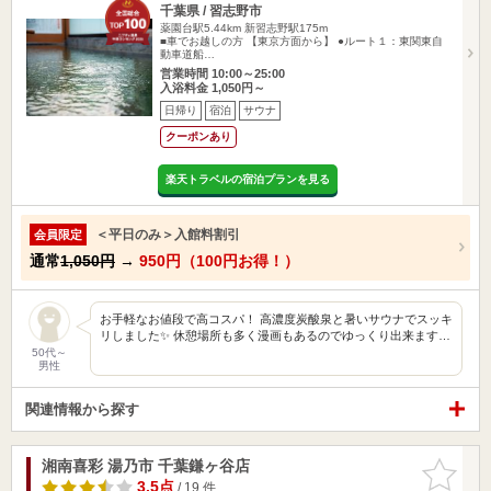
千葉県 / 習志野市
薬園台駅5.44km
新習志野駅175m
■車でお越しの方 【東京方面から】 ●ルート１：東関東自
動車道船…
営業時間 10:00～25:00
入浴料金 1,050円～
日帰り
宿泊
サウナ
クーポンあり
楽天トラベルの宿泊プランを見る
＜平日のみ＞入館料割引
会員限定
通常
1,050円
→
950円（100円お得！）
お手軽なお値段で高コスパ！ 高濃度炭酸泉と暑いサウナでスッキ
リしました✨ 休憩場所も多く漫画もあるのでゆっくり出来ます…
50代～
男性
関連情報から探す
湘南喜彩 湯乃市 千葉鎌ヶ谷店
お気に入
りに追加
3.5点
/ 19 件