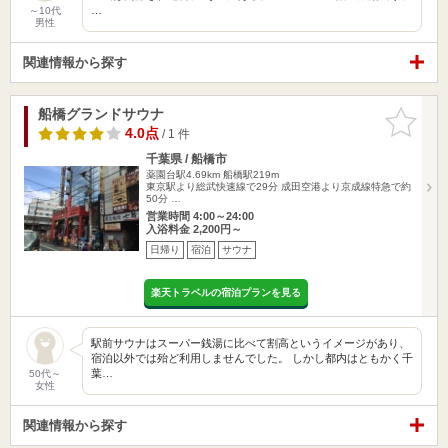
…
～10代
男性
関連情報から探す
船橋グランドサウナ
お気に入
りに追加
4.0点
/ 1 件
千葉県 / 船橋市
薬園台駅4.69km
船橋駅219m
東京駅より総武快速線で29分 成田空港より京成線特急で約
50分 …
営業時間 4:00～24:00
入浴料金 2,200円～
日帰り
宿泊
サウナ
楽天トラベルの宿泊プランを見る
駅前サウナはスーパー銭湯に比べて割高というイメージがあり、
宿泊以外では殆ど利用しませんでした。 しかし都内はともかく千
葉…
50代～
女性
関連情報から探す