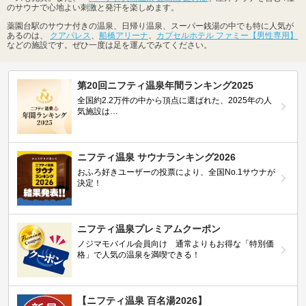
のサウナで心地よい刺激と発汗を楽しめます。
薬園台駅のサウナ付きの温泉、日帰り温泉、スーパー銭湯の中でも特に人気が
あるのは、
クアパレス
、
船橋アリーナ
、
カプセルホテル ファミー【男性専用】
などの施設です。ぜひ一度は足を運んでみてください。
第20回ニフティ温泉年間ランキング2025
全国約2.2万件の中から頂点に選ばれた、2025年の人
気施設は…
ニフティ温泉 サウナランキング2026
おふろ好きユーザーの投票により、全国No.1サウナが
決定！
ニフティ温泉プレミアムクーポン
ノジマモバイル会員向け 通常よりもお得な「特別価
格」で人気の温泉を満喫できる！
【ニフティ温泉 百名湯2026】