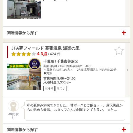
関連情報から探す
JFA夢フィールド 幕張温泉 湯楽の里
お気に入
りに追加
4.3点
/ 424 件
千葉県 / 千葉市美浜区
薬園台駅8.21km
海浜幕張駅1.34km
＜電車でお越しの方＞ JR海浜幕張駅より徒歩約20分
◆海浜…
営業時間 9:00～24:00
入浴料金 1,300円～
日帰り
サウナ
私の夏休み満喫できました。 林ポークとご飯セット。露天風呂か
らの眺めも最高。 スタッフさんの対応もとても良い。 また…
40代 女
性
関連情報から探す