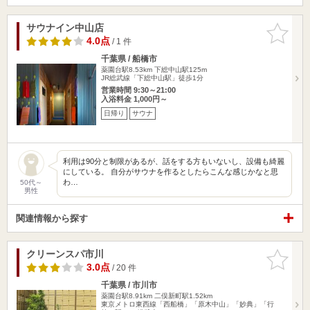
サウナイン中山店
お気に入
りに追加
4.0点
/ 1 件
千葉県 / 船橋市
薬園台駅8.53km
下総中山駅125m
JR総武線「下総中山駅」徒歩1分
営業時間 9:30～21:00
入浴料金 1,000円～
日帰り
サウナ
利用は90分と制限があるが、話をする方もいないし、設備も綺麗
にしている。 自分がサウナを作るとしたらこんな感じかなと思
わ…
50代～
男性
関連情報から探す
クリーンスパ市川
お気に入
りに追加
3.0点
/ 20 件
千葉県 / 市川市
薬園台駅8.91km
二俣新町駅1.52km
東京メトロ東西線「西船橋」「原木中山」「妙典」「行