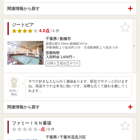
関連情報から探す
ジートピア
お気に入
りに追加
4.0点
/ 4 件
千葉県 / 船橋市
薬園台駅4.56km
船橋駅347m
JR船橋駅より徒歩約２分・京成船橋駅より徒歩３分
営業時間
入浴料金 1,600円～
日帰り
宿泊
サウナ
サウナ好きな人なら行く価値あります。駅近でサクッと行けます
ね。高温サウナは本当に熱いです。浴槽も広くて疲れを癒してく
れます…
50代～
男性
関連情報から探す
ファミーＩＮＮ幕張
お気に入
りに追加
-点
/ 0 件
千葉県 / 千葉市花見川区