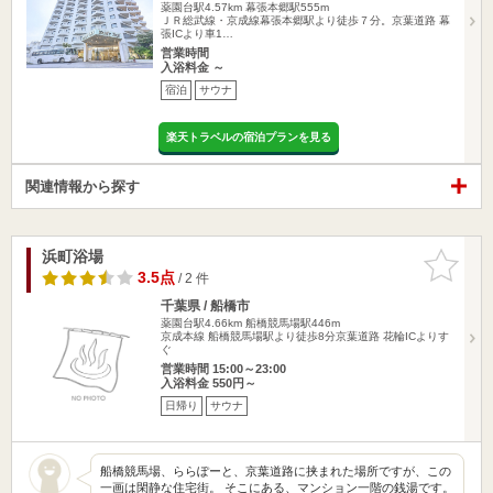
薬園台駅4.57km
幕張本郷駅555m
ＪＲ総武線・京成線幕張本郷駅より徒歩７分。京葉道路 幕
張ICより車1…
営業時間
入浴料金 ～
宿泊
サウナ
楽天トラベルの宿泊プランを見る
関連情報から探す
浜町浴場
お気に入
りに追加
3.5点
/ 2 件
千葉県 / 船橋市
薬園台駅4.66km
船橋競馬場駅446m
京成本線 船橋競馬場駅より徒歩8分京葉道路 花輪ICよりす
ぐ
営業時間 15:00～23:00
入浴料金 550円～
日帰り
サウナ
船橋競馬場、ららぽーと、京葉道路に挟まれた場所ですが、この
一画は閑静な住宅街。 そこにある、マンション一階の銭湯です。