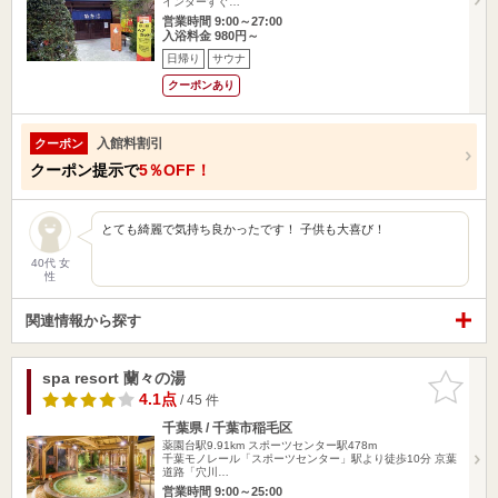
インターすぐ…
営業時間 9:00～27:00
入浴料金 980円～
日帰り
サウナ
クーポンあり
入館料割引
クーポン
クーポン提示で
5％OFF！
とても綺麗で気持ち良かったです！ 子供も大喜び！
40代 女
性
関連情報から探す
spa resort 蘭々の湯
お気に入
りに追加
4.1点
/ 45 件
千葉県 / 千葉市稲毛区
薬園台駅9.91km
スポーツセンター駅478m
千葉モノレール「スポーツセンター」駅より徒歩10分 京葉
道路「穴川…
営業時間 9:00～25:00