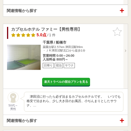
関連情報から探す
カプセルホテル ファミー【男性専用】
お気に入
りに追加
5.0点
/ 1 件
千葉県 / 船橋市
薬園台駅2.57km
津田沼駅89m
・ＪＲ津田沼駅北口から徒歩1分
営業時間 0:00～24:00
入浴料金 800円～
日帰り
宿泊
サウナ
楽天トラベルの宿泊プランを見る
津田沼に行ったら必ず泊まるカプセルホテルです。 いつでも
格安で泊まれら、少し大き目のお風呂、小ぢんまりとしたサウ
ナ、…
50代～
男性
関連情報から探す