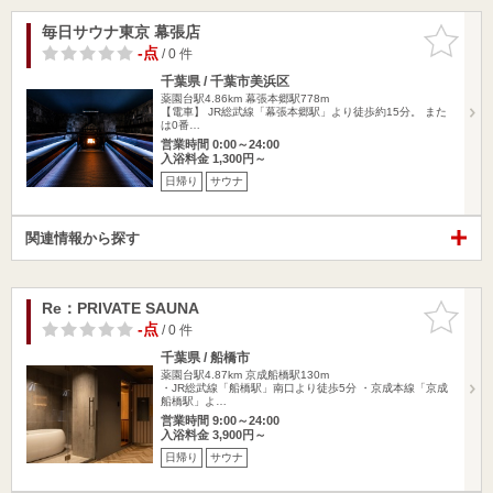
毎日サウナ東京 幕張店
お気に入
りに追加
-点
/ 0 件
千葉県 / 千葉市美浜区
薬園台駅4.86km
幕張本郷駅778m
【電車】 JR総武線「幕張本郷駅」より徒歩約15分。 また
は0番…
営業時間 0:00～24:00
入浴料金 1,300円～
日帰り
サウナ
関連情報から探す
Re：PRIVATE SAUNA
お気に入
りに追加
-点
/ 0 件
千葉県 / 船橋市
薬園台駅4.87km
京成船橋駅130m
・JR総武線「船橋駅」南口より徒歩5分 ・京成本線「京成
船橋駅」よ…
営業時間 9:00～24:00
入浴料金 3,900円～
日帰り
サウナ