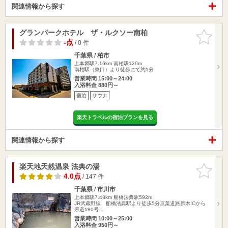
関連情報から探す
グランパークホテル ザ・ルクソー南柏
お気に入
りに追加
-点
/ 0 件
千葉県 / 柏市
上本郷駅7.16km
南柏駅129m
南柏駅（東口）より徒歩にて約1分
営業時間 15:00～24:00
入浴料金 880円～
宿泊
サウナ
楽天トラベルの宿泊プランを見る
関連情報から探す
楽天地天然温泉 法典の湯
お気に入
りに追加
4.0点
/ 147 件
千葉県 / 市川市
上本郷駅7.43km
船橋法典駅592m
JR武蔵野線 船橋法典駅より徒歩5分京葉道路原木ICから
県道180号…
営業時間 10:00～25:00
入浴料金 950円～