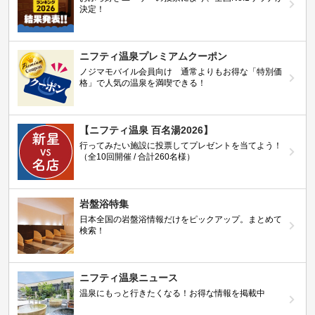
決定！
ニフティ温泉プレミアムクーポン
ノジマモバイル会員向け 通常よりもお得な「特別価
格」で人気の温泉を満喫できる！
【ニフティ温泉 百名湯2026】
行ってみたい施設に投票してプレゼントを当てよう！
（全10回開催 / 合計260名様）
岩盤浴特集
日本全国の岩盤浴情報だけをピックアップ。まとめて
検索！
ニフティ温泉ニュース
温泉にもっと行きたくなる！お得な情報を掲載中