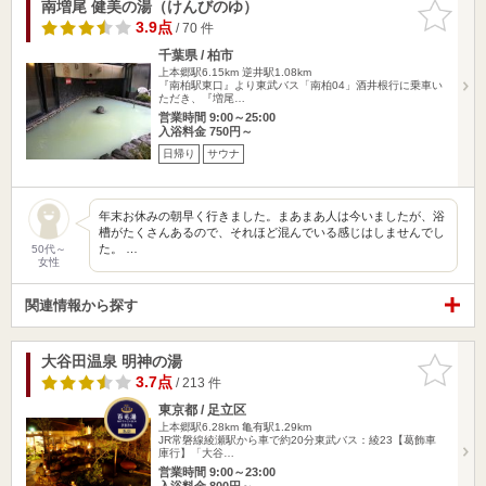
南増尾 健美の湯（けんびのゆ）
お気に入
りに追加
3.9点
/ 70 件
千葉県 / 柏市
上本郷駅6.15km
逆井駅1.08km
『南柏駅東口』より東武バス「南柏04」酒井根行に乗車い
ただき、『増尾…
営業時間 9:00～25:00
入浴料金 750円～
日帰り
サウナ
年末お休みの朝早く行きました。まあまあ人は今いましたが、浴
槽がたくさんあるので、それほど混んでいる感じはしませんでし
た。 …
50代～
女性
関連情報から探す
大谷田温泉 明神の湯
お気に入
りに追加
3.7点
/ 213 件
東京都 / 足立区
上本郷駅6.28km
亀有駅1.29km
JR常磐線綾瀬駅から車で約20分東武バス：綾23【葛飾車
庫行】「大谷…
営業時間 9:00～23:00
入浴料金 800円～