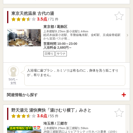
東京天然温泉 古代の湯
お気に入
りに追加
3.5点
/ 71 件
東京都 / 葛飾区
上本郷駅8.25km
新小岩駅1.44km
総武本線新小岩駅、常磐線亀有駅、金町駅、京成線青砥駅
から送迎バスが発…
営業時間 10:00～23:00
入浴料金 2,680円～
日帰り
サウナ
入浴場に歯ブラシ，カミソリは有るのに，身体を洗う垢こすり
が，有りません。
50代～
女性
関連情報から探す
野天湯元 湯快爽快「湯けむり横丁」みさと
お気に入
りに追加
3.6点
/ 55 件
埼玉県 / 三郷市
上本郷駅8.25km
新三郷駅1.59km
JR新三郷駅西口よりピアラシティ行きバス乗車（10分）