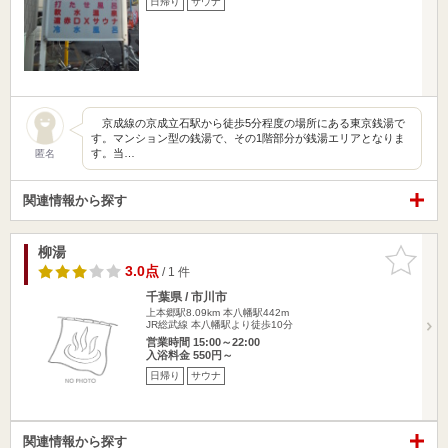
日帰り
サウナ
京成線の京成立石駅から徒歩5分程度の場所にある東京銭湯で
す。マンション型の銭湯で、その1階部分が銭湯エリアとなりま
す。当…
匿名
関連情報から探す
柳湯
お気に入
りに追加
3.0点
/ 1 件
千葉県 / 市川市
上本郷駅8.09km
本八幡駅442m
JR総武線 本八幡駅より徒歩10分
営業時間 15:00～22:00
入浴料金 550円～
日帰り
サウナ
関連情報から探す