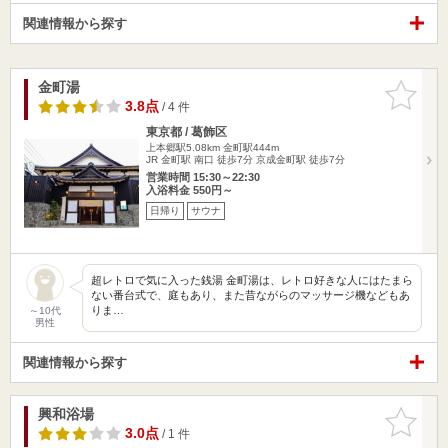
関連情報から探す
金町湯
お気に入
りに追加
3.8点
/ 4 件
東京都 / 葛飾区
上本郷駅5.08km
金町駅444m
JR 金町駅 南口 徒歩7分 京成金町駅 徒歩7分
営業時間 15:30～22:30
入浴料金 550円～
日帰り
サウナ
超レトロで気に入った銭湯 金町湯は、レトロ好きな人にはたまら
ない番台式で、庭もあり、また昔ながらのマッサージ機などもあ
りま…
～10代
男性
関連情報から探す
興和浴場
お気に入
りに追加
3.0点
/ 1 件