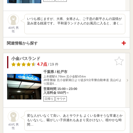
いつも感じますが、大将、女将さん、ご子息の新平さんの温情が
染み渡る銭湯です。 平和湯ランドさんのお風呂に入ると、凄く…
40代 男
性
関連情報から探す
小金バスランド
お気に入
りに追加
4.7点
/ 19 件
千葉県 / 松戸市
上本郷駅4.76km
北小金駅454m
JR常磐線 北小金駅南口より徒歩5分常磐自動車道 流山ICよ
り国道6…
営業時間 15:00～23:00
入浴料金 550円～
日帰り
サウナ
変な人がいなくて良い、あとサウナも よくいる偉そうな常連とか
もいないし、騒がしい子供連れもあまり見かけない。穏やかな時
間…
40代 男
性