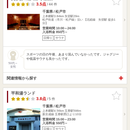
りに追加
3.5点
/ 44 件
千葉県 / 松戸市
上本郷駅3.84km
矢切駅29m
松戸街道（市川・松戸線）沿い 【北総線 矢切駅 徒歩1
分】
営業時間 10:00～24:00
入浴料金 850円～
日帰り
サウナ
スポーツの日の午後、あまり混んでいなかったです。ジャグジー
や低温サウナも良かったです。
50代～
女性
関連情報から探す
平和湯ランド
お気に入
りに追加
3.8点
/ 5 件
千葉県 / 松戸市
上本郷駅4.56km
五香駅598m
新京成線 五香駅西口より10分
営業時間 15:00～23:00
入浴料金 550円～
日帰り
サウナ