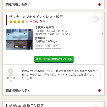
関連情報から探す
サウナ・カプセルインクレスト松戸
お気に入
りに追加
4.0点
/ 5 件
千葉県 / 松戸市
上本郷駅1.54km
松戸駅102m
JR常磐線松戸駅西口より 徒歩1分
営業時間
入浴料金 1,080円～
日帰り
宿泊
サウナ
楽天トラベルの宿泊プランを見る
時間が空いて暇潰しに来店、駅近で利便性が有りお風呂も幾つか
有り、サウナも2つ有って良いですが１つは私には熱過ぎでし
た。お風…
40代 男
性
関連情報から探す
笑がおの湯 松戸矢切店
お気に入