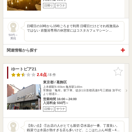
日帰り
サウナ
日曜日の10時から15時ごろまで利用 日曜日だけどそれ程激混み
ではない 岩盤浴専用の休憩室にはコスタカフェマシーン…
50代～
男性
関連情報から探す
ゆートピア21
お気に入
りに追加
2.6点
/ 8 件
東京都 / 葛飾区
上本郷駅6.60km
亀有駅148m
常磐線「亀有」駅下車、徒歩1分首都高速6号三郷線 加平IC
より都道3…
営業時間 16:00～24:00
入浴料金 550円～
日帰り
サウナ
【良い点】 ①お店の人がとても親切 ②水温が一番、丁度良い。
銭湯では水温が熱すぎる店も多いけど、ここはたぶん40度～4…