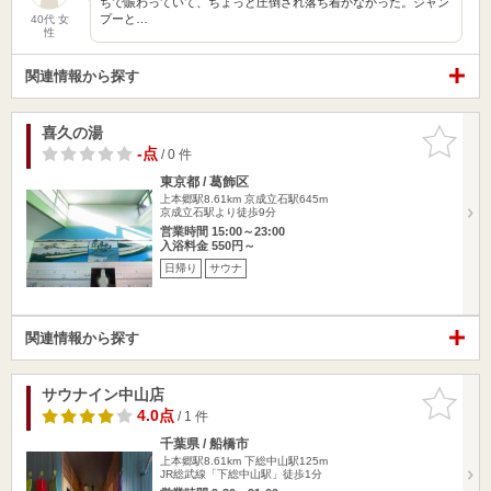
ちで賑わっていて、ちょっと圧倒され落ち着かなかった。ジャン
プーと…
40代 女
性
関連情報から探す
喜久の湯
お気に入
りに追加
-点
/ 0 件
東京都 / 葛飾区
上本郷駅8.61km
京成立石駅645m
京成立石駅より徒歩9分
営業時間 15:00～23:00
入浴料金 550円～
日帰り
サウナ
関連情報から探す
サウナイン中山店
お気に入
りに追加
4.0点
/ 1 件
千葉県 / 船橋市
上本郷駅8.61km
下総中山駅125m
JR総武線「下総中山駅」徒歩1分