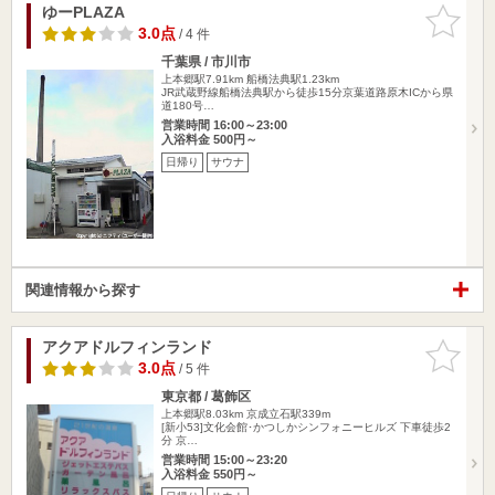
ゆーPLAZA
お気に入
りに追加
3.0点
/ 4 件
千葉県 / 市川市
上本郷駅7.91km
船橋法典駅1.23km
JR武蔵野線船橋法典駅から徒歩15分京葉道路原木ICから県
道180号…
営業時間 16:00～23:00
入浴料金 500円～
日帰り
サウナ
関連情報から探す
アクアドルフィンランド
お気に入
りに追加
3.0点
/ 5 件
東京都 / 葛飾区
上本郷駅8.03km
京成立石駅339m
[新小53]文化会館･かつしかシンフォニーヒルズ 下車徒歩2
分 京…
営業時間 15:00～23:20
入浴料金 550円～