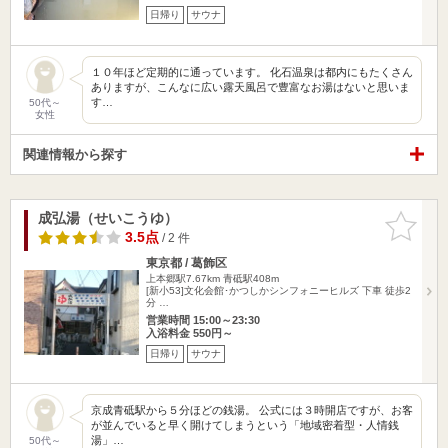
日帰り
サウナ
１０年ほど定期的に通っています。 化石温泉は都内にもたくさん
ありますが、こんなに広い露天風呂で豊富なお湯はないと思いま
す…
50代～
女性
関連情報から探す
成弘湯（せいこうゆ）
お気に入
りに追加
3.5点
/ 2 件
東京都 / 葛飾区
上本郷駅7.67km
青砥駅408m
[新小53]文化会館･かつしかシンフォニーヒルズ 下車 徒歩2
分 …
営業時間 15:00～23:30
入浴料金 550円～
日帰り
サウナ
京成青砥駅から５分ほどの銭湯。 公式には３時開店ですが、お客
が並んでいると早く開けてしまうという「地域密着型・人情銭
湯」…
50代～