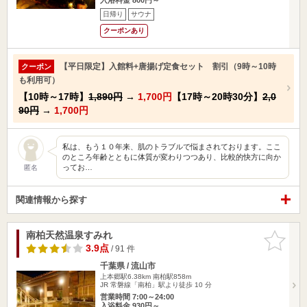
日帰り
サウナ
クーポンあり
【平日限定】入館料+唐揚げ定食セット 割引（9時～10時
クーポン
も利用可）
【10時～17時】
1,890円
→
1,700円
【17時～20時30分】
2,0
90円
→
1,700円
私は、もう１０年来、肌のトラブルで悩まされております。ここ
のところ年齢とともに体質が変わりつつあり、比較的快方に向か
ってお…
匿名
関連情報から探す
南柏天然温泉すみれ
お気に入
りに追加
3.9点
/ 91 件
千葉県 / 流山市
上本郷駅6.38km
南柏駅858m
JR 常磐線「南柏」駅より徒歩 10 分
営業時間 7:00～24:00
入浴料金 930円～