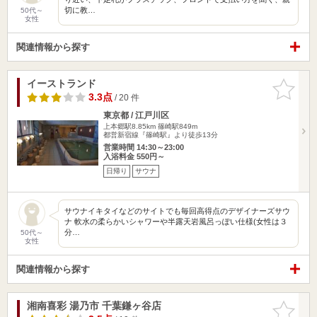
切に教…
50代～
女性
関連情報から探す
イーストランド
お気に入
りに追加
3.3点
/ 20 件
東京都 / 江戸川区
上本郷駅8.85km
篠崎駅849m
都営新宿線『篠崎駅』より徒歩13分
営業時間 14:30～23:00
入浴料金 550円～
日帰り
サウナ
サウナイキタイなどのサイトでも毎回高得点のデザイナーズサウ
ナ 軟水の柔らかいシャワーや半露天岩風呂っぽい仕様(女性は３
分…
50代～
女性
関連情報から探す
湘南喜彩 湯乃市 千葉鎌ヶ谷店
お気に入
りに追加