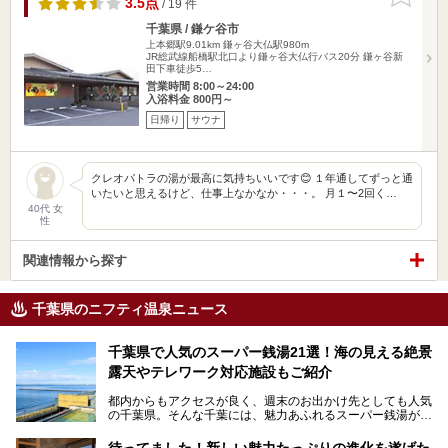
3.5点
/ 19 件
千葉県 / 鎌ケ谷市
上本郷駅9.01km
鎌ヶ谷大仏駅980m
JR総武線船橋駅北口より鎌ヶ谷大仏行バス20分 鎌ヶ谷新
田下車徒歩5…
営業時間 8:00～24:00
入浴料金 800円～
日帰り
サウナ
クレオパトラの湯が最高に気持ちいいです😊 １年通してずっと通
いたいと思えるけど、仕事上なかなか・・・。 月１〜2回く…
40代 女
性
関連情報から探す
千葉県のニフティ温泉ニュース
千葉県で人気のスーパー銭湯21選！海の見える絶景
露天やテレワーク対応施設もご紹介
都内からもアクセスが良く、週末のお出かけ先としても人気
の千葉県。そんな千葉には、魅力あふれるスーパー銭湯がた
くさんあります。
待ってました！新しい魅力たっぷりの進化を遂げた