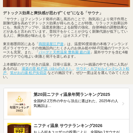
デトックス効果と爽快感が思わず"くせ"になる「サウナ」
「サウナ」はフィンランド発祥の蒸し風呂のことで、熱気浴により発汗作用と
新陳代謝を高めてデトックス効果が得られることが特徴。リラックス効果以外
にも、免疫力アップや、温度差刺激による副腎の強化、自律神経の調整効果な
どがあると言われています。普段汗をかくことが少なく新陳代謝が低下してい
る人に、爽快感が味わえる「サウナ」はオススメです。
東京都墨田区にある「
両国湯屋江戸遊
」は、温度90度前後の本格フィンランド
式ドライサウナ。その他施設内にたくさんのお休み処やWi-Fi完備のワークスペ
ースも充実。また、「
バーデと天然温泉 豊島園 庭の湯
」屋外サウナを含む4種
のサウナで心地よい刺激と発汗を楽しめます。
上本郷駅のサウナ付きの温泉、日帰り温泉、スーパー銭湯の中でも特に人気が
あるのは、
湯楽の里 松戸店（ゆらのさと）
、
サウナ・カプセルインクレスト松
戸
、
笑がおの湯 松戸矢切店
などの施設です。ぜひ一度は足を運んでみてくださ
い。
第20回ニフティ温泉年間ランキング2025
全国約2.2万件の中から頂点に選ばれた、2025年の人
気施設は…
ニフティ温泉 サウナランキング2026
おふろ好きユーザーの投票により、全国No.1サウナが