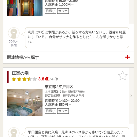
営業時間 9:30～21:00
入浴料金 1,000円～
日帰り
サウナ
利用は90分と制限があるが、話をする方もいないし、設備も綺麗
にしている。 自分がサウナを作るとしたらこんな感じかなと思
わ…
50代～
男性
関連情報から探す
庄楽の湯
お気に入
りに追加
3.8点
/ 4 件
東京都 / 江戸川区
上本郷駅8.64km
篠崎駅706m
都営新宿線 篠崎駅徒歩８分
営業時間 14:30～22:00
入浴料金 550円～
日帰り
サウナ
平日開店と共に入店、最寄りのバス停から歩いて7分位思ったよ
り近い、下足札がプラスチック、フロントで支払い方を聞く、親