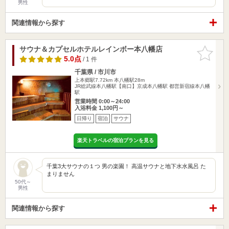
男性
関連情報から探す
サウナ＆カプセルホテルレインボー本八幡店
お気に入
りに追加
5.0点
/ 1 件
千葉県 / 市川市
上本郷駅7.72km
本八幡駅28m
JR総武線本八幡駅【南口】京成本八幡駅 都営新宿線本八幡
駅
営業時間 0:00～24:00
入浴料金 1,100円～
日帰り
宿泊
サウナ
楽天トラベルの宿泊プランを見る
千葉3大サウナの１つ 男の楽園！ 高温サウナと地下水水風呂 た
まりません
50代～
男性
関連情報から探す