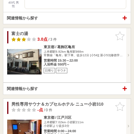
40代 男
性
関連情報から探す
富士の湯
お気に入
りに追加
3.0点
/ 3 件
東京都 / 葛飾区亀有
上本郷駅6.92km
亀有駅988m
常磐線「亀有」駅下車、徒歩12分 [小54][ 新小53]修徳学…
営業時間 15:30～22:00
入浴料金 550円～
日帰り
サウナ
関連情報から探す
男性専用サウナ＆カプセルホテル ニュー小岩310
お気に入
りに追加
-点
/ 0 件
東京都 / 江戸川区
上本郷駅7.02km
小岩駅211m
小岩駅より徒歩3分
営業時間 0:00～24:00