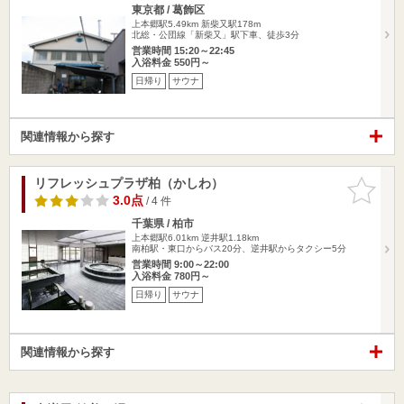
東京都 / 葛飾区
上本郷駅5.49km
新柴又駅178m
北総・公団線「新柴又」駅下車、徒歩3分
営業時間 15:20～22:45
入浴料金 550円～
日帰り
サウナ
関連情報から探す
リフレッシュプラザ柏（かしわ）
お気に入
りに追加
3.0点
/ 4 件
千葉県 / 柏市
上本郷駅6.01km
逆井駅1.18km
南柏駅・東口からバス20分、逆井駅からタクシー5分
営業時間 9:00～22:00
入浴料金 780円～
日帰り
サウナ
関連情報から探す