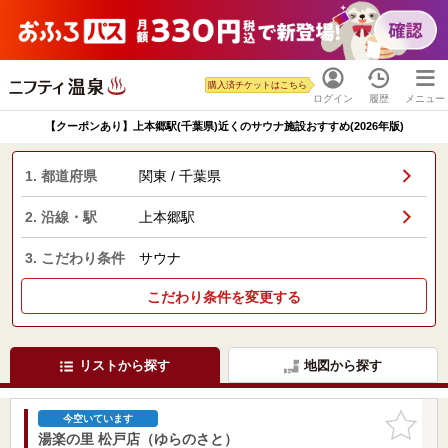
購入済チケットはこちら
ログイン
履歴
メニュー
【クーポンあり】上本郷駅(千葉県)近くのサウナ施設おすすめ(2026年版)
1. 都道府県
関東 / 千葉県
2. 沿線・駅
上本郷駅
3. こだわり条件
サウナ
こだわり条件を変更する
リストから探す
地図から探す
お気に入
今空いています
りに追加
湯楽の里 松戸店（ゆらのさと）