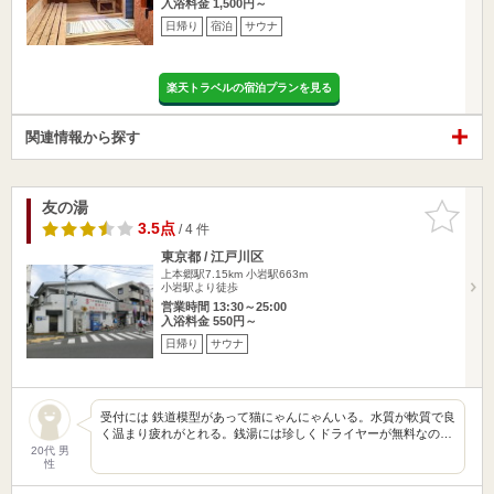
入浴料金 1,500円～
日帰り
宿泊
サウナ
楽天トラベルの宿泊プランを見る
関連情報から探す
友の湯
お気に入
りに追加
3.5点
/ 4 件
東京都 / 江戸川区
上本郷駅7.15km
小岩駅663m
小岩駅より徒歩
営業時間 13:30～25:00
入浴料金 550円～
日帰り
サウナ
受付には 鉄道模型があって猫にゃんにゃんいる。水質が軟質で良
く温まり疲れがとれる。銭湯には珍しくドライヤーが無料なの…
20代 男
性