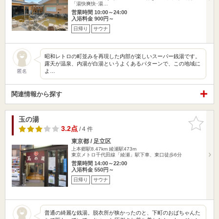
「湯快爽快･湯…
営業時間 10:00～24:00
入浴料金 900円～
日帰り
サウナ
昭和レトロの町並みを再現した内部が楽しいスーパー銭湯です。
露天が温泉、内湯が白湯というよくあるパターンで、この地域に
よ…
匿名
関連情報から探す
玉の湯
お気に入
りに追加
3.2点
/ 4 件
東京都 / 足立区
上本郷駅8.47km
綾瀬駅473m
東京メトロ千代田線「綾瀬」駅下車、東口徒歩6分
営業時間 14:00～22:00
入浴料金 550円～
日帰り
サウナ
普通の綺麗な銭湯。脱衣所が狭かったのと、下町のおばちゃんた