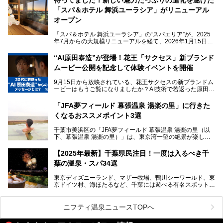
「サウナでしっかりととのいたい」「海が見える絶景で非日
「スパ＆ホテル 舞浜ユーラシア」がリニューアル
常を味わいたい」「子連れでも気兼ねなく1日過ごした
い」。
オープン
そんな多様なニーズに応える施設が揃っているため、その日
「スパ＆ホテル 舞浜ユーラシア」の“スパエリア”が、2025
の目的に合った施設がきっと見つかるはずです。
年7月からの大規模リニューアルを経て、2026年1月15日
（木）に再オープン！
さらに最近では、24時間営業で深夜まで滞在できる施設
“AI原田泰造”が登場！花王「サクセス」新ブランド
や、テレワーク・コワーキングスペースを備えた仕事もでき
新設エリアや生まれ変わった浴場・サウナの魅力を、人気キ
るスパも増えており、ただの入浴施設にとどまらない進化を
ムービー公開を記念して体験イベントを開催
ャラクター「ユーラシわん」と一緒にご紹介します。必見の
遂げています。
マル秘情報がたっぷり。ぜひチェックしてみてください！
9月15日から放映されている、花王サクセスの新ブランドム
───
本記事では、人気スーパー銭湯から絶景施設、コワーキング
ービーはもうご覧になりましたか？AI技術で若返った原田泰
提供元：SPA＆HOTEL舞浜ユーラシア【PR】
スペースや休憩スペースが充実した施設、子連れファミリー
造さんが登場して、“前を向くチカラに”というメッセージを
この記事はSPA＆HOTEL舞浜ユーラシアのPRレポート記事
向けの施設など、目的に合わせたおすすめの施設を紹介しま
伝えるムービーです。公開を記念して、スパメッツァおおた
です。
「JFA夢フィールド 幕張温泉 湯楽の里」に行きた
す。
か竜泉寺の湯にて体験イベントを開催。花王サクセスの製品
くなるおススメポイント3選
が無料で試せるチャンスです！
千葉県でスーパー銭湯選びに困った際は、ぜひ参考にしてく
───
ださい。
千葉市美浜区の「JFA夢フィールド 幕張温泉 湯楽の里（以
提供元：花王株式会社【PR】
下、幕張温泉 湯楽の里）」は、東京湾一望の絶景が楽しめ
この記事は花王株式会社商品のPRレポート記事です。
る日帰り温泉です。
設備も天然温泉の露天風呂、サウナ、岩盤浴のほか、高濃度
【2025年最新】千葉県民注目！一度は入るべき千
炭酸泉、海の見えるお休み処や食事処、展望抜群の屋上ま
葉の温泉・スパ34選
で、年代を問わずたっぷり楽しめます。
東京ディズニーランド、マザー牧場、鴨川シーワールド、東
今回は人気のこの施設の中でも、特におススメしたい3つの
京ドイツ村、海ほたるなど、千葉には遊べる有名スポットが
ポイントについて厳選してお届けします。読めばきっと、行
たくさん。そんな千葉県は温泉・スパもすごいんです！千葉
きたくなること間違いなし！
県で生まれ、千葉県で育ち、つい最近まで千葉在住だった私
がお勧めする、一度は入るべき千葉の温泉・スパ34選をま
ニフティ温泉ニュースTOPへ
とめました。