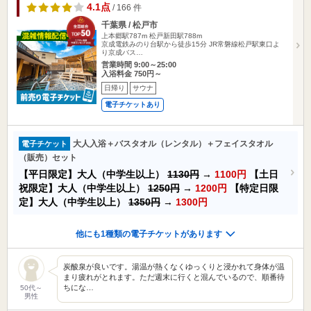
4.1点
/ 166 件
千葉県 / 松戸市
上本郷駅787m
松戸新田駅788m
京成電鉄みのり台駅から徒歩15分 JR常磐線松戸駅東口よ
り京成バス…
営業時間 9:00～25:00
入浴料金 750円～
日帰り
サウナ
電子チケットあり
大人入浴＋バスタオル（レンタル）＋フェイスタオル
電子チケット
（販売）セット
【平日限定】大人（中学生以上）
1130円
→
1100円
【土日
祝限定】大人（中学生以上）
1250円
→
1200円
【特定日限
定】大人（中学生以上）
1350円
→
1300円
他にも1種類の電子チケットがあります
炭酸泉が良いです。湯温が熱くなくゆっくりと浸かれて身体が温
まり疲れがとれます。ただ週末に行くと混んでいるので、順番待
ちにな…
50代～
男性