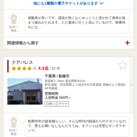
他にも1種類の電子チケットがあります
炭酸泉が良いです。湯温が熱くなくゆっくりと浸かれて身体が温
まり疲れがとれます。ただ週末に行くと混んでいるので、順番待
ちにな…
50代～
男性
関連情報から探す
クアパレス
お気に入
りに追加
4.3点
/ 22 件
千葉県 / 船橋市
初富駅7.78km
習志野駅452m
新京成線 習志野駅より徒歩5分京葉道路 花輪ICより国道2
96号線経…
営業時間
入浴料金 550円～
日帰り
サウナ
創業80年の超老舗らしい。そんな時代の銭湯からのスタートなの
で、墨もお構いなしなんだろうね。オブジェは完璧なギンギラギ
ンで…
50代～
男性