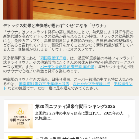
デトックス効果と爽快感が思わず"くせ"になる「サウナ」
「サウナ」はフィンランド発祥の蒸し風呂のことで、熱気浴により発汗作用と
新陳代謝を高めてデトックス効果が得られることが特徴。リラックス効果以外
にも、免疫力アップや、温度差刺激による副腎の強化、自律神経の調整効果な
どがあると言われています。普段汗をかくことが少なく新陳代謝が低下してい
る人に、爽快感が味わえる「サウナ」はオススメです。
東京都墨田区にある「
両国湯屋江戸遊
」は、温度90度前後の本格フィンランド
式ドライサウナ。その他施設内にたくさんのお休み処やWi-Fi完備のワークスペ
ースも充実。また、「
バーデと天然温泉 豊島園 庭の湯
」屋外サウナを含む4種
のサウナで心地よい刺激と発汗を楽しめます。
初富駅のサウナ付きの温泉、日帰り温泉、スーパー銭湯の中でも特に人気があ
るのは、
湘南喜彩 湯乃市 千葉鎌ヶ谷店
、
さわやかプラザ軽井沢
、
平和湯ラン
ド
などの施設です。ぜひ一度は足を運んでみてください。
第20回ニフティ温泉年間ランキング2025
全国約2.2万件の中から頂点に選ばれた、2025年の人
気施設は…
ニフティ温泉 サウナランキング2026