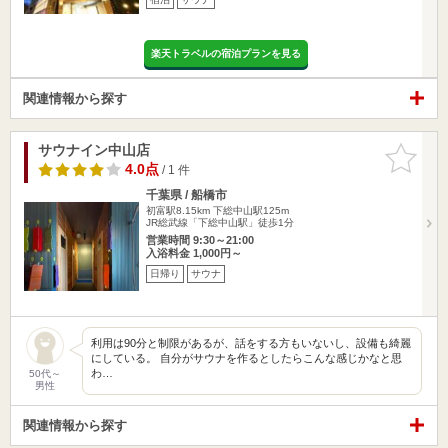
楽天トラベルの宿泊プランを見る
関連情報から探す
サウナイン中山店
お気に入
りに追加
4.0点
/ 1 件
千葉県 / 船橋市
初富駅8.15km
下総中山駅125m
JR総武線「下総中山駅」徒歩1分
営業時間 9:30～21:00
入浴料金 1,000円～
日帰り
サウナ
利用は90分と制限があるが、話をする方もいないし、設備も綺麗
にしている。 自分がサウナを作るとしたらこんな感じかなと思
わ…
50代～
男性
関連情報から探す