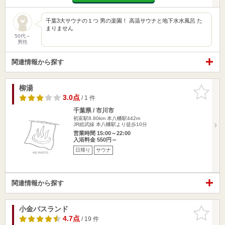
千葉3大サウナの１つ 男の楽園！ 高温サウナと地下水水風呂 た
まりません
50代～
男性
関連情報から探す
柳湯
お気に入
りに追加
3.0点
/ 1 件
千葉県 / 市川市
初富駅8.80km
本八幡駅442m
JR総武線 本八幡駅より徒歩10分
営業時間 15:00～22:00
入浴料金 550円～
日帰り
サウナ
関連情報から探す
小金バスランド
お気に入
りに追加
4.7点
/ 19 件