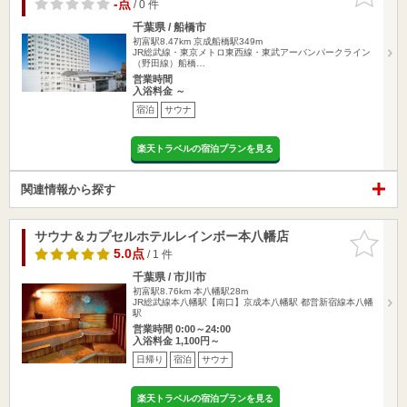
りに追加
-点
/ 0 件
千葉県 / 船橋市
初富駅8.47km
京成船橋駅349m
JR総武線・東京メトロ東西線・東武アーバンパークライン
（野田線）船橋…
営業時間
入浴料金 ～
宿泊
サウナ
楽天トラベルの宿泊プランを見る
関連情報から探す
サウナ＆カプセルホテルレインボー本八幡店
お気に入
りに追加
5.0点
/ 1 件
千葉県 / 市川市
初富駅8.76km
本八幡駅28m
JR総武線本八幡駅【南口】京成本八幡駅 都営新宿線本八幡
駅
営業時間 0:00～24:00
入浴料金 1,100円～
日帰り
宿泊
サウナ
楽天トラベルの宿泊プランを見る