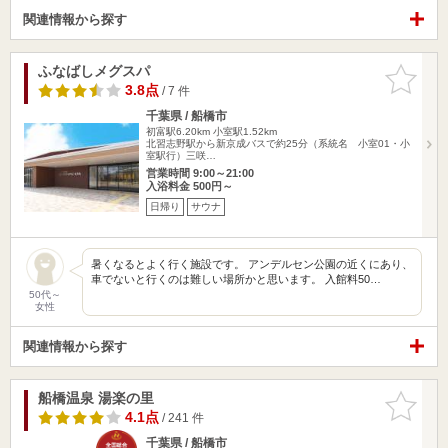
関連情報から探す
ふなばしメグスパ
お気に入
りに追加
3.8点
/ 7 件
千葉県 / 船橋市
初富駅6.20km
小室駅1.52km
北習志野駅から新京成バスで約25分（系統名 小室01・小
室駅行）三咲…
営業時間 9:00～21:00
入浴料金 500円～
日帰り
サウナ
暑くなるとよく行く施設です。 アンデルセン公園の近くにあり、
車でないと行くのは難しい場所かと思います。 入館料50…
50代～
女性
関連情報から探す
船橋温泉 湯楽の里
お気に入
りに追加
4.1点
/ 241 件
千葉県 / 船橋市