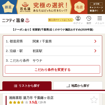
購入済チケットはこちら
ログイン
履歴
メニュー
【クーポンあり】初富駅(千葉県)近くのサウナ施設おすすめ(2026年版)
1. 都道府県
関東 / 千葉県
2. 沿線・駅
初富駅
3. こだわり条件
サウナ
こだわり条件を変更する
リストから探す
地図から探す
湘南喜彩 湯乃市 千葉鎌ヶ谷店
お気に入
りに追加
3.5点
/ 19 件