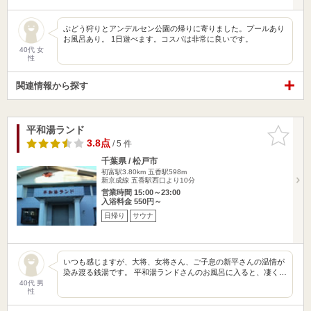
ぶどう狩りとアンデルセン公園の帰りに寄りました。プールあり
お風呂あり。 1日遊べます。コスパは非常に良いです。
40代 女
性
関連情報から探す
平和湯ランド
お気に入
りに追加
3.8点
/ 5 件
千葉県 / 松戸市
初富駅3.80km
五香駅598m
新京成線 五香駅西口より10分
営業時間 15:00～23:00
入浴料金 550円～
日帰り
サウナ
いつも感じますが、大将、女将さん、ご子息の新平さんの温情が
染み渡る銭湯です。 平和湯ランドさんのお風呂に入ると、凄く…
40代 男
性