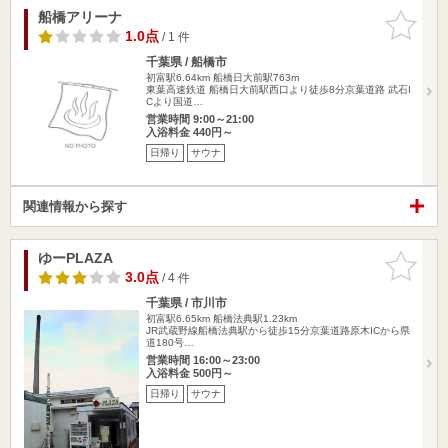
船橋アリーナ
お気に入
りに追加
1.0点
/ 1 件
千葉県 / 船橋市
初富駅6.64km
船橋日大前駅763m
東葉高速鉄道 船橋日大前駅西口より徒歩8分京葉道路 武石I
Cより国道…
営業時間 9:00～21:00
入浴料金 440円～
日帰り
サウナ
関連情報から探す
ゆーPLAZA
お気に入
りに追加
3.0点
/ 4 件
千葉県 / 市川市
初富駅6.65km
船橋法典駅1.23km
JR武蔵野線船橋法典駅から徒歩15分京葉道路原木ICから県
道180号…
営業時間 16:00～23:00
入浴料金 500円～
日帰り
サウナ