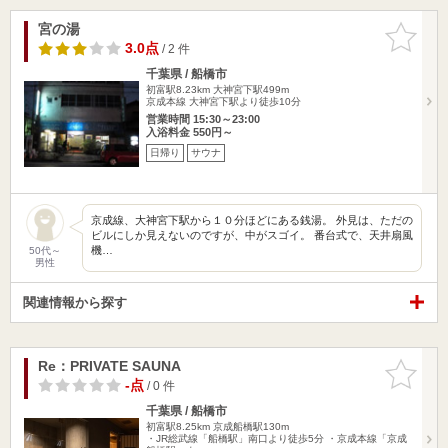
宮の湯
お気に入
りに追加
3.0点
/ 2 件
千葉県 / 船橋市
初富駅8.23km
大神宮下駅499m
京成本線 大神宮下駅より徒歩10分
営業時間 15:30～23:00
入浴料金 550円～
日帰り
サウナ
京成線、大神宮下駅から１０分ほどにある銭湯。 外見は、ただの
ビルにしか見えないのですが、中がスゴイ。 番台式で、天井扇風
機…
50代～
男性
関連情報から探す
Re：PRIVATE SAUNA
お気に入
りに追加
-点
/ 0 件
千葉県 / 船橋市
初富駅8.25km
京成船橋駅130m
・JR総武線「船橋駅」南口より徒歩5分 ・京成本線「京成