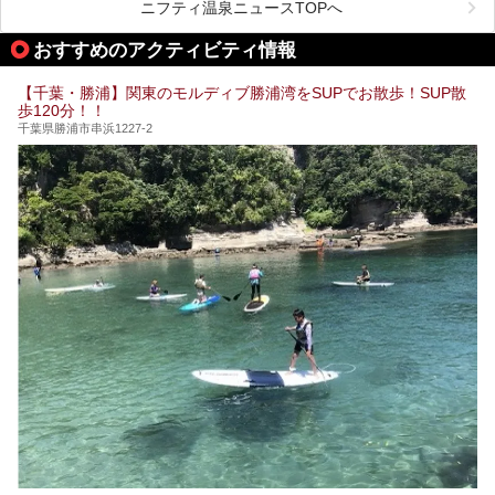
がお勧めする、一度は入るべき千葉の温泉・スパ34選をま
ニフティ温泉ニュースTOPへ
とめました。
おすすめのアクティビティ情報
【千葉・勝浦】関東のモルディブ勝浦湾をSUPでお散歩！SUP散
歩120分！！
千葉県勝浦市串浜1227-2