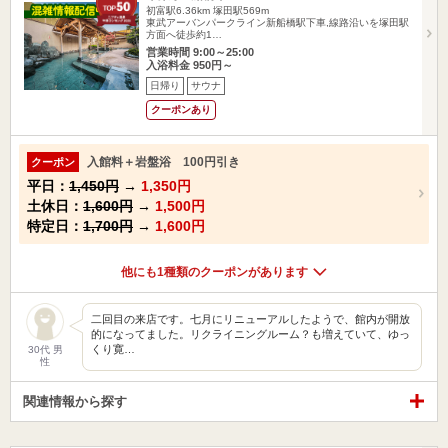
初富駅6.36km
塚田駅569m
東武アーバンパークライン新船橋駅下車,線路沿いを塚田駅
方面へ徒歩約1…
営業時間 9:00～25:00
入浴料金 950円～
日帰り
サウナ
クーポンあり
入館料＋岩盤浴 100円引き
クーポン
平日：
1,450円
→
1,350円
土休日：
1,600円
→
1,500円
特定日：
1,700円
→
1,600円
他にも1種類のクーポンがあります
二回目の来店です。七月にリニューアルしたようで、館内が開放
的になってました。リクライニングルーム？も増えていて、ゆっ
くり寛…
30代 男
性
関連情報から探す