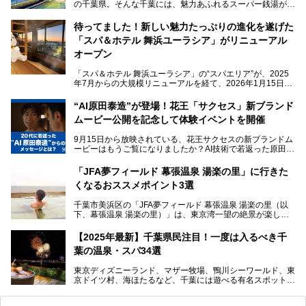
の千葉県。そんな千葉には、魅力あふれるスーパー銭湯がた
くさんあります。
待ってました！新しい魅力たっぷりの進化を遂げた
「サウナでしっかりととのいたい」「海が見える絶景で非日
「スパ＆ホテル 舞浜ユーラシア」がリニューアル
常を味わいたい」「子連れでも気兼ねなく1日過ごした
い」。
オープン
そんな多様なニーズに応える施設が揃っているため、その日
「スパ＆ホテル 舞浜ユーラシア」の“スパエリア”が、2025
の目的に合った施設がきっと見つかるはずです。
年7月からの大規模リニューアルを経て、2026年1月15日
（木）に再オープン！
さらに最近では、24時間営業で深夜まで滞在できる施設
“AI原田泰造”が登場！花王「サクセス」新ブランド
や、テレワーク・コワーキングスペースを備えた仕事もでき
新設エリアや生まれ変わった浴場・サウナの魅力を、人気キ
るスパも増えており、ただの入浴施設にとどまらない進化を
ムービー公開を記念して体験イベントを開催
ャラクター「ユーラシわん」と一緒にご紹介します。必見の
遂げています。
マル秘情報がたっぷり。ぜひチェックしてみてください！
9月15日から放映されている、花王サクセスの新ブランドム
───
本記事では、人気スーパー銭湯から絶景施設、コワーキング
ービーはもうご覧になりましたか？AI技術で若返った原田泰
提供元：SPA＆HOTEL舞浜ユーラシア【PR】
スペースや休憩スペースが充実した施設、子連れファミリー
造さんが登場して、“前を向くチカラに”というメッセージを
この記事はSPA＆HOTEL舞浜ユーラシアのPRレポート記事
向けの施設など、目的に合わせたおすすめの施設を紹介しま
伝えるムービーです。公開を記念して、スパメッツァおおた
です。
「JFA夢フィールド 幕張温泉 湯楽の里」に行きた
す。
か竜泉寺の湯にて体験イベントを開催。花王サクセスの製品
くなるおススメポイント3選
が無料で試せるチャンスです！
千葉県でスーパー銭湯選びに困った際は、ぜひ参考にしてく
───
ださい。
千葉市美浜区の「JFA夢フィールド 幕張温泉 湯楽の里（以
提供元：花王株式会社【PR】
下、幕張温泉 湯楽の里）」は、東京湾一望の絶景が楽しめ
この記事は花王株式会社商品のPRレポート記事です。
る日帰り温泉です。
設備も天然温泉の露天風呂、サウナ、岩盤浴のほか、高濃度
【2025年最新】千葉県民注目！一度は入るべき千
炭酸泉、海の見えるお休み処や食事処、展望抜群の屋上ま
葉の温泉・スパ34選
で、年代を問わずたっぷり楽しめます。
東京ディズニーランド、マザー牧場、鴨川シーワールド、東
今回は人気のこの施設の中でも、特におススメしたい3つの
京ドイツ村、海ほたるなど、千葉には遊べる有名スポットが
ポイントについて厳選してお届けします。読めばきっと、行
たくさん。そんな千葉県は温泉・スパもすごいんです！千葉
きたくなること間違いなし！
県で生まれ、千葉県で育ち、つい最近まで千葉在住だった私