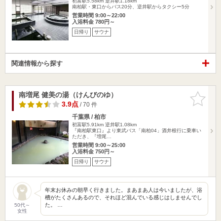
初富駅5.58km
逆井駅1.18km
南柏駅・東口からバス20分、逆井駅からタクシー5分
営業時間 9:00～22:00
入浴料金 780円～
日帰り
サウナ
関連情報から探す
南増尾 健美の湯（けんびのゆ）
お気に入
りに追加
3.9点
/ 70 件
千葉県 / 柏市
初富駅5.91km
逆井駅1.08km
『南柏駅東口』より東武バス「南柏04」酒井根行に乗車い
ただき、『増尾…
営業時間 9:00～25:00
入浴料金 750円～
日帰り
サウナ
年末お休みの朝早く行きました。まあまあ人は今いましたが、浴
槽がたくさんあるので、それほど混んでいる感じはしませんでし
た。 …
50代～
女性