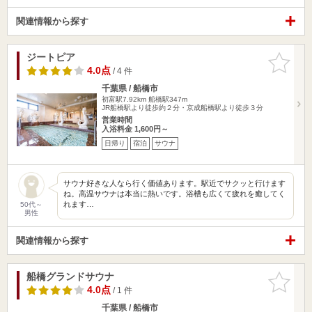
関連情報から探す
ジートピア
お気に入
りに追加
4.0点
/ 4 件
千葉県 / 船橋市
初富駅7.92km
船橋駅347m
JR船橋駅より徒歩約２分・京成船橋駅より徒歩３分
営業時間
入浴料金 1,600円～
日帰り
宿泊
サウナ
サウナ好きな人なら行く価値あります。駅近でサクッと行けます
ね。高温サウナは本当に熱いです。浴槽も広くて疲れを癒してく
れます…
50代～
男性
関連情報から探す
船橋グランドサウナ
お気に入
りに追加
4.0点
/ 1 件
千葉県 / 船橋市