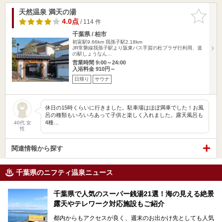
天然温泉 満天の湯
お気に入
りに追加
4.0点
/ 114 件
千葉県 / 柏市
初富駅9.66km
我孫子駅2.18km
JR常磐線我孫子駅より阪東バス手賀の杜プラザ行利用、道
の駅しょうなん…
営業時間 9:00～24:00
入浴料金 910円～
日帰り
サウナ
休日の15時くらいに行きました。駐車場はほぼ満車でした！お風
呂の種類もいろいろあって子供と楽しく入れました。露天風呂も
4種…
40代 女
性
関連情報から探す
千葉県のニフティ温泉ニュース
千葉県で人気のスーパー銭湯21選！海の見える絶景
露天やテレワーク対応施設もご紹介
都内からもアクセスが良く、週末のお出かけ先としても人気