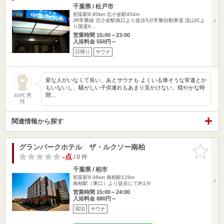
千葉県 / 松戸市
初富駅8.80km
北小金駅454m
JR常磐線 北小金駅南口より徒歩5分常磐自動車道 流山ICよ
り国道6…
営業時間 15:00～23:00
入浴料金 550円～
日帰り
サウナ
変な人がいなくて良い、あとサウナも よくいる偉そうな常連とか
もいないし、騒がしい子供連れもあまり見かけない。穏やかな時
間…
40代 男
性
関連情報から探す
グランパークホテル ザ・ルクソー南柏
お気に入
りに追加
-点
/ 0 件
千葉県 / 柏市
初富駅9.06km
南柏駅129m
南柏駅（東口）より徒歩にて約1分
営業時間 15:00～24:00
入浴料金 880円～
宿泊
サウナ