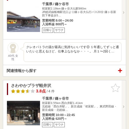
千葉県 / 鎌ケ谷市
初富駅2.19km
鎌ヶ谷大仏駅980m
JR総武線船橋駅北口より鎌ヶ谷大仏行バス20分 鎌ヶ谷新
田下車徒歩5…
営業時間 8:00～24:00
入浴料金 800円～
日帰り
サウナ
クレオパトラの湯が最高に気持ちいいです😊 １年通してずっと通
いたいと思えるけど、仕事上なかなか・・・。 月１〜2回く…
40代 女
性
関連情報から探す
さわやかプラザ軽井沢
お気に入
りに追加
3.8点
/ 4 件
千葉県 / 鎌ヶ谷市
初富駅3.55km
西白井駅1.41km
北総線「西白井駅」、新京成線「初富駅」、東武野田線・
新京成線・北総線…
営業時間 10:00～22:45
入浴料金 620円～
日帰り
サウナ