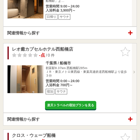
船橋駅」よ…
営業時間 9:00～24:00
入浴料金 3,900円～
日帰り
サウナ
関連情報から探す
レオ癒カプセルホテル西船橋店
お気に入
りに追加
-点
/ 0 件
千葉県 / 船橋市
初富駅8.37km
西船橋駅285m
ＪＲ・東京メトロ東西線・東葉高速鉄道西船橋駅より徒歩
３分
営業時間 0:00～24:00
入浴料金 700円～
宿泊
サウナ
楽天トラベルの宿泊プランを見る
関連情報から探す
クロス・ウェーブ船橋
お気に入