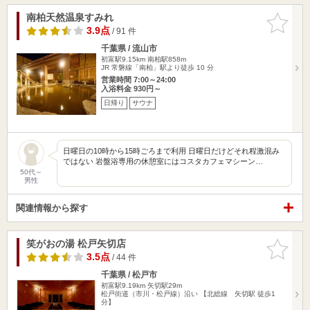
南柏天然温泉すみれ
お気に入
りに追加
3.9点
/ 91 件
千葉県 / 流山市
初富駅9.15km
南柏駅858m
JR 常磐線「南柏」駅より徒歩 10 分
営業時間 7:00～24:00
入浴料金 930円～
日帰り
サウナ
日曜日の10時から15時ごろまで利用 日曜日だけどそれ程激混み
ではない 岩盤浴専用の休憩室にはコスタカフェマシーン…
50代～
男性
関連情報から探す
笑がおの湯 松戸矢切店
お気に入
りに追加
3.5点
/ 44 件
千葉県 / 松戸市
初富駅9.19km
矢切駅29m
松戸街道（市川・松戸線）沿い 【北総線 矢切駅 徒歩1
分】