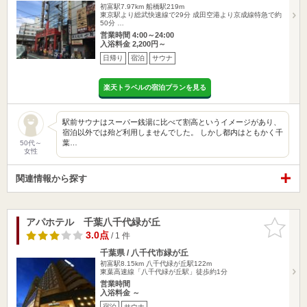
初富駅7.97km
船橋駅219m
東京駅より総武快速線で29分 成田空港より京成線特急で約
50分 …
営業時間 4:00～24:00
入浴料金 2,200円～
日帰り
宿泊
サウナ
楽天トラベルの宿泊プランを見る
駅前サウナはスーパー銭湯に比べて割高というイメージがあり、
宿泊以外では殆ど利用しませんでした。 しかし都内はともかく千
葉…
50代～
女性
関連情報から探す
アパホテル 千葉八千代緑が丘
お気に入
りに追加
3.0点
/ 1 件
千葉県 / 八千代市緑が丘
初富駅8.15km
八千代緑が丘駅122m
東葉高速線「八千代緑が丘駅」徒歩約1分
営業時間
入浴料金 ～
宿泊
サウナ