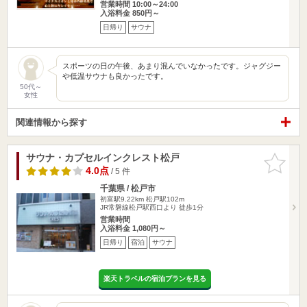
営業時間 10:00～24:00
入浴料金 850円～
日帰り
サウナ
スポーツの日の午後、あまり混んでいなかったです。ジャグジー
や低温サウナも良かったです。
50代～
女性
関連情報から探す
サウナ・カプセルインクレスト松戸
お気に入
りに追加
4.0点
/ 5 件
千葉県 / 松戸市
初富駅9.22km
松戸駅102m
JR常磐線松戸駅西口より 徒歩1分
営業時間
入浴料金 1,080円～
日帰り
宿泊
サウナ
楽天トラベルの宿泊プランを見る