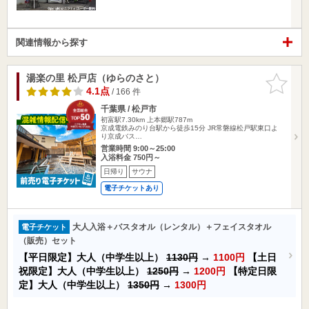
関連情報から探す
湯楽の里 松戸店（ゆらのさと）
お気に入
りに追加
4.1点
/ 166 件
千葉県 / 松戸市
初富駅7.30km
上本郷駅787m
京成電鉄みのり台駅から徒歩15分 JR常磐線松戸駅東口よ
り京成バス…
営業時間 9:00～25:00
入浴料金 750円～
日帰り
サウナ
電子チケットあり
大人入浴＋バスタオル（レンタル）＋フェイスタオル
電子チケット
（販売）セット
【平日限定】大人（中学生以上）
1130円
→
1100円
【土日
祝限定】大人（中学生以上）
1250円
→
1200円
【特定日限
定】大人（中学生以上）
1350円
→
1300円