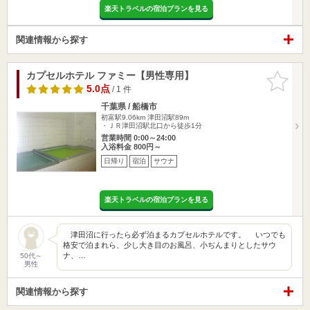
楽天トラベルの宿泊プランを見る
関連情報から探す
カプセルホテル ファミー【男性専用】
お気に入
りに追加
5.0点
/ 1 件
千葉県 / 船橋市
初富駅9.06km
津田沼駅89m
・ＪＲ津田沼駅北口から徒歩1分
営業時間 0:00～24:00
入浴料金 800円～
日帰り
宿泊
サウナ
楽天トラベルの宿泊プランを見る
津田沼に行ったら必ず泊まるカプセルホテルです。 いつでも
格安で泊まれら、少し大き目のお風呂、小ぢんまりとしたサウ
ナ、…
50代～
男性
関連情報から探す