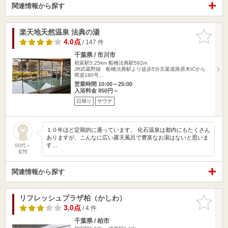
関連情報から探す
楽天地天然温泉 法典の湯
お気に入
りに追加
4.0点
/ 147 件
千葉県 / 市川市
初富駅5.25km
船橋法典駅592m
JR武蔵野線 船橋法典駅より徒歩5分京葉道路原木ICから
県道180号…
営業時間 10:00～25:00
入浴料金 850円～
日帰り
サウナ
１０年ほど定期的に通っています。 化石温泉は都内にもたくさん
ありますが、こんなに広い露天風呂で豊富なお湯はないと思いま
す…
50代～
女性
関連情報から探す
リフレッシュプラザ柏（かしわ）
お気に入
りに追加
3.0点
/ 4 件
千葉県 / 柏市