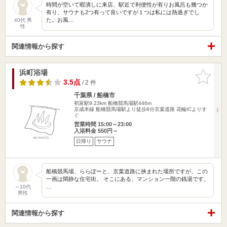
時間が空いて暇潰しに来店、駅近で利便性が有りお風呂も幾つか
有り、サウナも2つ有って良いですが１つは私には熱過ぎでし
た。お風…
40代 男
性
関連情報から探す
浜町浴場
お気に入
りに追加
3.5点
/ 2 件
千葉県 / 船橋市
初富駅9.23km
船橋競馬場駅446m
京成本線 船橋競馬場駅より徒歩8分京葉道路 花輪ICよりす
ぐ
営業時間 15:00～23:00
入浴料金 550円～
日帰り
サウナ
船橋競馬場、ららぽーと、京葉道路に挟まれた場所ですが、この
一画は閑静な住宅街。 そこにある、マンション一階の銭湯です。
…
～10代
男性
関連情報から探す