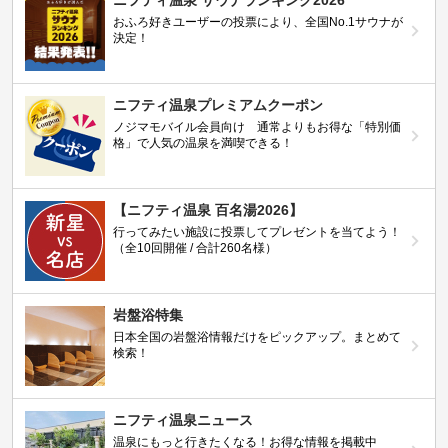
おふろ好きユーザーの投票により、全国No.1サウナが
決定！
ニフティ温泉プレミアムクーポン
ノジマモバイル会員向け 通常よりもお得な「特別価
格」で人気の温泉を満喫できる！
【ニフティ温泉 百名湯2026】
行ってみたい施設に投票してプレゼントを当てよう！
（全10回開催 / 合計260名様）
岩盤浴特集
日本全国の岩盤浴情報だけをピックアップ。まとめて
検索！
ニフティ温泉ニュース
温泉にもっと行きたくなる！お得な情報を掲載中