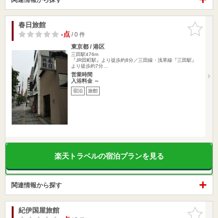
春日旅館
お気に入
りに追加
-点
/ 0 件
東京都 / 港区
三田駅476m
『JR田町駅』より徒歩約8分／三田線・浅草線『三田駅』
より徒歩約7分…
営業時間
入浴料金 ～
宿泊
旅館
楽天トラベルの宿泊プランを見る
関連情報から探す
紀伊国屋旅館
お気に入
りに追加