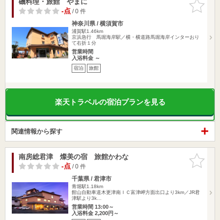
磯料理・旅館 やまに
お気に入
りに追加
-点
/ 0 件
神奈川県 / 横須賀市
浦賀駅1.46km
京浜急行 馬堀海岸駅／横・横道路馬堀海岸インターおり
て右折１分
営業時間
入浴料金 ～
宿泊
旅館
楽天トラベルの宿泊プランを見る
関連情報から探す
南房総君津 燦美の宿 旅館かわな
お気に入
りに追加
-点
/ 0 件
千葉県 / 君津市
青堀駅1.18km
館山自動車道木更津南ＩＣ富津岬方面出口より3km／JR君
津駅より3k…
営業時間 13:00～
入浴料金 2,200円～