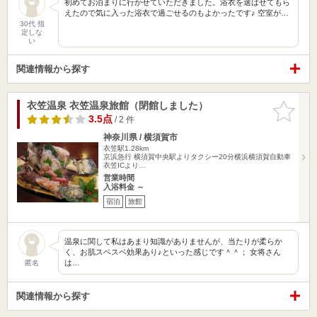
初めてお泊まりに行かせていただきました。浴衣を選ばせてもら
えたので気に入った浴衣で過ごせるのもよかったです♪ 空室が…
30代 指
定しな
い
関連情報から探す
衣笠温泉 衣笠温泉旅館（閉館しました）
お気に入
りに追加
3.5点
/ 2 件
神奈川県 / 横須賀市
衣笠駅1.28km
京浜急行 横須賀中央駅よりタクシー20分横浜横須賀自動車
衣笠ICより…
営業時間
入浴料金 ～
宿泊
旅館
温泉に関して私はあまり知識がありませんが、当たりが柔らか
く、お肌スベスベ効果あり♪といった感じです＾＾； 女将さん
は…
匿名
関連情報から探す