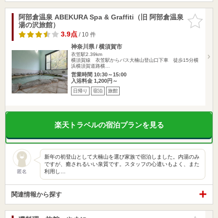
阿部倉温泉 ABEKURA Spa & Graffiti（旧 阿部倉温泉
お気に入
湯の沢旅館）
りに追加
3.9点
/ 10 件
神奈川県 / 横須賀市
衣笠駅2.39km
横須賀線 衣笠駅からバス大楠山登山口下車 徒歩15分横
浜横須賀道路横…
営業時間 10:30～15:00
入浴料金 1,200円～
日帰り
宿泊
旅館
楽天トラベルの宿泊プランを見る
新年の初登山として大楠山を選び家族で宿泊しました。内湯のみ
ですが、癒されるいい泉質です。スタッフの心遣いもよく、また
利用し…
匿名
関連情報から探す