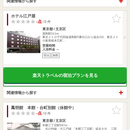
関連情報から探す
ホテル江戸屋
お気に入
りに追加
-点
/ 0 件
東京都 / 文京区
湯島駅311m
東京メトロ千代田線湯島駅5番出口から徒歩3分、東京メト
ロ銀座線末広町…
営業時間
入浴料金 ～
宿泊
旅館
楽天トラベルの宿泊プランを見る
関連情報から探す
鳳明館 本館・台町別館（休館中）
お気に入
りに追加
-点
/ 0 件
東京都 / 文京区
本郷三丁目駅597m
丸の内線・大江戸線 「本郷三丁目駅」徒歩９分 三田