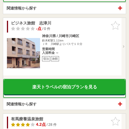
関連情報から探す
ビジネス旅館 志津川
お気に入
りに追加
-点
/ 0 件
神奈川県 / 川崎市川崎区
鈴木町駅1.11km
ＪＲ 川崎駅よりバスで１０分
営業時間
入浴料金 ～
宿泊
旅館
楽天トラベルの宿泊プランを見る
関連情報から探す
有馬療養温泉旅館
お気に入
りに追加
4.2点
/ 28 件