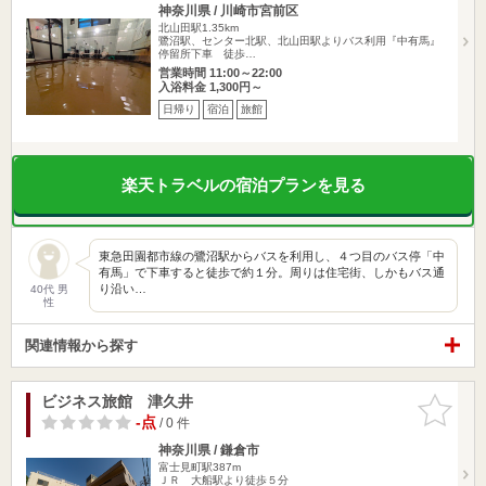
神奈川県 / 川崎市宮前区
北山田駅1.35km
鷺沼駅、センター北駅、北山田駅よりバス利用『中有馬』
停留所下車 徒歩…
営業時間 11:00～22:00
入浴料金 1,300円～
日帰り
宿泊
旅館
楽天トラベルの宿泊プランを見る
東急田園都市線の鷺沼駅からバスを利用し、４つ目のバス停「中
有馬」で下車すると徒歩で約１分。周りは住宅街、しかもバス通
り沿い…
40代 男
性
関連情報から探す
ビジネス旅館 津久井
お気に入
りに追加
-点
/ 0 件
神奈川県 / 鎌倉市
富士見町駅387m
ＪＲ 大船駅より徒歩５分