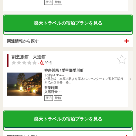
宿泊
旅館
楽天トラベルの宿泊プランを見る
関連情報から探す
割烹旅館 大進館
お気に入
りに追加
-点
/ 0 件
神奈川県 / 愛甲郡愛川町
下溝駅4.35km
小田急線 本厚木駅より厚木バスセンター１０番上三増行
きで約３０分 桜…
営業時間
入浴料金 ～
宿泊
旅館
楽天トラベルの宿泊プランを見る