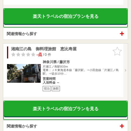
楽天トラベルの宿泊プランを見る
関連情報から探す
湘南江の島 御料理旅館 恵比寿屋
お気に入
りに追加
-点
/ 0 件
神奈川県 / 藤沢市
片瀬江ノ島駅833m
電車：ＪＲ東海道本線「藤沢駅」⇒小田急線「片瀬江ノ島
駅」⇒徒歩10分…
営業時間
入浴料金 ～
宿泊
旅館
楽天トラベルの宿泊プランを見る
関連情報から探す