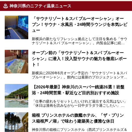
神奈川県のニフティ温泉ニュース
「サウナリゾート＆スパ ブルーオーシャン」オー
プン！サウナ・水風呂・24時間ラウンジを本気レビ
ュー
新横浜の新たなリフレッシュ拠点として注目を集める「サウ
ナリゾート＆スパ ブルーオーシャン」。内覧会記事に続
き、今回は実際に体験してみたリアルな様子をレポートしま
す。サウナや水風呂の気持ちよさはもちろん、リラックスス
オープン前の「サウナリゾート＆スパ ブルーオー
ペースの過ごしやすさまで徹底チェック。新横浜エリアで日
シャン」に潜入！没入型サウナの魅力を徹底レポー
常の疲れをリセットしたい人、ライブやスポーツ観戦遠征組
は必見です。
ト！
新横浜に2026年6月オープン予定の「サウナリゾート＆スパ
ブルーオーシャン」。館内には最新のプロジェクションマッ
ピングが多用され、まるで世界を旅しているかのような圧倒
的な“没入感（イマーシブ）”を体験できます。
【2026年最新】神奈川のスーパー銭湯26選！岩盤
浴・24時間営業・駅近など目的別おすすめ施設
「仕事の疲れをリセットしたいけれど遠出する元気はない」
今回は、そんな大注目の施設に一足先にお邪魔し、その全貌
「休日は漫画を読みながら一日中ダラダラ過ごしたい」
を見学させていただきました！
「子ども連れでも気兼ねなく、家事を忘れてリフレッシュし
たい」
サウナ室の中に咲き誇る桜、魚たちが泳ぐ水風呂、そしてバ
箱根 プリンスホテルの旗艦ホテル、「ザ・プリン
リのビーチを思わせる休憩スペース…。驚きの連続だった館
ス箱根芦ノ湖」で味わう建築美と優雅な休日
そんな「癒やされたい」という願いを叶えてくれるのが、神
内の様子をレポートします！
奈川県のスーパー銭湯。
神奈川県の箱根にプリンスホテル（西武プリンスホテルズ＆
神奈川県には、サウナや岩盤浴、一日中遊べるエンタメ施設