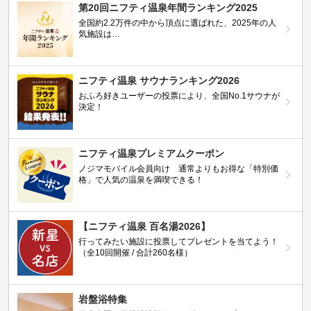
第20回ニフティ温泉年間ランキング2025
全国約2.2万件の中から頂点に選ばれた、2025年の人
気施設は…
ニフティ温泉 サウナランキング2026
おふろ好きユーザーの投票により、全国No.1サウナが
決定！
ニフティ温泉プレミアムクーポン
ノジマモバイル会員向け 通常よりもお得な「特別価
格」で人気の温泉を満喫できる！
【ニフティ温泉 百名湯2026】
行ってみたい施設に投票してプレゼントを当てよう！
（全10回開催 / 合計260名様）
岩盤浴特集