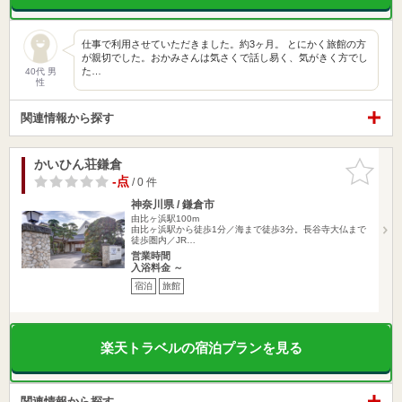
仕事で利用させていただきました。約3ヶ月。 とにかく旅館の方
が親切でした。おかみさんは気さくで話し易く、気がきく方でし
た…
40代 男
性
関連情報から探す
かいひん荘鎌倉
お気に入
りに追加
-点
/ 0 件
神奈川県 / 鎌倉市
由比ヶ浜駅100m
由比ヶ浜駅から徒歩1分／海まで徒歩3分。長谷寺大仏まで
徒歩圏内／JR…
営業時間
入浴料金 ～
宿泊
旅館
楽天トラベルの宿泊プランを見る
関連情報から探す