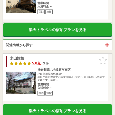
営業時間
入浴料金 ～
宿泊
旅館
楽天トラベルの宿泊プランを見る
関連情報から探す
米山旅館
お気に入
りに追加
5.0点
/ 3 件
神奈川県 / 相模原市南区
小田急相模原駅252m
羽田空港の神奈中バス乗り場より90分。町田駅から各駅で
２駅です。新宿…
営業時間
入浴料金 ～
宿泊
旅館
楽天トラベルの宿泊プランを見る