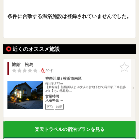
条件に合致する温浴施設は登録されていませんでした。
近くのオススメ施設
旅館 松島
お気に入
りに追加
-点
/ 0 件
神奈川県 / 横浜市南区
蒔田駅275m
【新幹線】新横浜駅より横浜市営地下鉄で蒔田駅下車徒歩
3分【その他路線…
営業時間
入浴料金 ～
宿泊
旅館
楽天トラベルの宿泊プランを見る