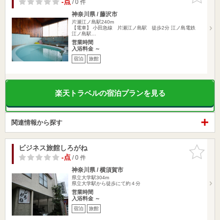
-点
/ 0 件
神奈川県 / 藤沢市
片瀬江ノ島駅240m
【電車】 小田急線 片瀬江ノ島駅 徒歩2分 江ノ島電鉄
江ノ島駅…
営業時間
入浴料金 ～
宿泊
旅館
楽天トラベルの宿泊プランを見る
関連情報から探す
ビジネス旅館しろがね
お気に入
りに追加
-点
/ 0 件
神奈川県 / 横須賀市
県立大学駅304m
県立大学駅から徒歩にて約４分
営業時間
入浴料金 ～
宿泊
旅館