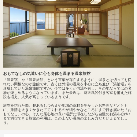
おもてなしの気遣いに心も身体も温まる温泉旅館
「温泉宿」や「温泉旅館」という言葉が存在するように、温泉とは切っても切
れない間柄なのが旅館です。古くは外湯の温泉を中心に立ち並び「湯治場」を
形成していた温泉旅館ですが、今では多くが内湯を有し、その地ならではの名
湯が楽しめるようになっています。また最近は、露天風呂付き客室を備えた施
設も増え、人気が高まっているようです。
旅館を訪れた際、趣あるしつらえや地域の食材を生かしたお料理などととも
に、旅情を大きくかきたててくれるのが細やかなところにまで行き届いた「お
もてなし」の心。そんな居心地の良い場所に滞在しながら自慢のお湯を心ゆく
まで満喫できる旅館の利用は、この上ない温泉の楽しみ方だといえるでしょ
う。