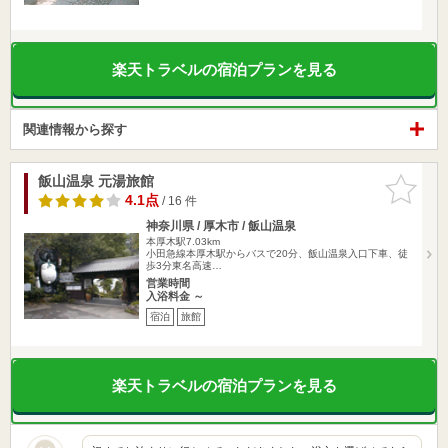
楽天トラベルの宿泊プランを見る
関連情報から探す
飯山温泉 元湯旅館
お気に入
りに追加
4.1点
/ 16 件
神奈川県 / 厚木市 / 飯山温泉
本厚木駅7.03km
小田急線本厚木駅からバスで20分、飯山温泉入口下車、徒
歩3分東名高速…
営業時間
入浴料金 ～
宿泊
旅館
楽天トラベルの宿泊プランを見る