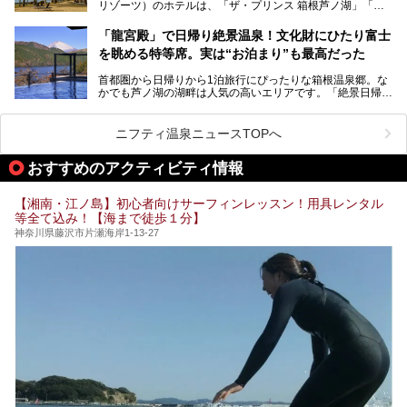
リゾーツ）のホテルは、「ザ・プリンス 箱根芦ノ湖」「芦
など、“非日常”を味わえるスーパー銭湯が数多く揃っていま
ノ湖畔 蛸川温泉 龍宮殿」「箱根湯の花プリンスホテル」
す。しかし、選択肢が多いからこそ「どの施設か迷ってしま
「箱根仙石原プリンスホテル」と4軒あり、今回ご紹介する
う」という人も多いはず。
「龍宮殿」で日帰り絶景温泉！文化財にひたり富士
「ザ・プリンス 箱根芦ノ湖」は、その中でもフラッグシッ
を眺める特等席。実は“お泊まり”も最高だった
プ（旗艦）に位置づけられる特別なホテルです。
そこで今回は、神奈川県内の人気施設26選を「安さ」「岩
盤浴・漫画の充実度」「景色の良さ」「高級感」「深夜営
首都圏から日帰りから1泊旅行にぴったりな箱根温泉郷。な
昭和の日本を代表する建築家の一人、村野藤吾が芦ノ湖の畔
業」「駅近」など、目的別に厳選して紹介します。
かでも芦ノ湖の湖畔は人気の高いエリアです。「絶景日帰り
に建てた桃源郷のようなホテルがここ。自家源泉の温泉や、
今の気分にぴったりの施設を見つけて、最高のリフレッシュ
温泉 龍宮殿本館」は、露天風呂から芦ノ湖と富士山の両方
こだわりぬいた食もあわせて、このホテルの魅力をレポート
時間を過ごす参考にしていただけますと幸いです。
が楽しめるまさに眺望自慢の日帰り温泉。
します。
ニフティ温泉ニュースTOPへ
そしてここは全24室の「箱根 芦ノ湖畔蛸川温泉 龍宮殿」と
───
して宿泊もできます。宿泊者は「龍宮殿本館」の営業時間に
提供元：株式会社西武・プリンスホテルズワールドワイド
おすすめのアクティビティ情報
加えて、朝6時からの宿泊者専用時間帯にも「龍宮殿本館」
【PR】
のお風呂が利用できます。
この記事はザ・プリンス 箱根芦ノ湖のPR記事です。
【湘南・江ノ島】初心者向けサーフィンレッスン！用具レンタル
今回は日帰り温泉としての「絶景日帰り温泉 龍宮殿本館
等全て込み！【海まで徒歩１分】
（以下、龍宮殿本館）」と、旅館としての「箱根 芦ノ湖畔
蛸川温泉 龍宮殿（以下、龍宮殿）」の両方の魅力をたっぷ
神奈川県藤沢市片瀬海岸1-13-27
りお伝えします！
ここは箱根神社、九頭龍神社、白龍神社、箱根元宮と箱根の
4つの神社に囲まれたパワースポットです。
───
提供元：株式会社西武・プリンスホテルズワールドワイド
【PR】
この記事は箱根 芦ノ湖畔蛸川温泉 龍宮殿のPR記事です。