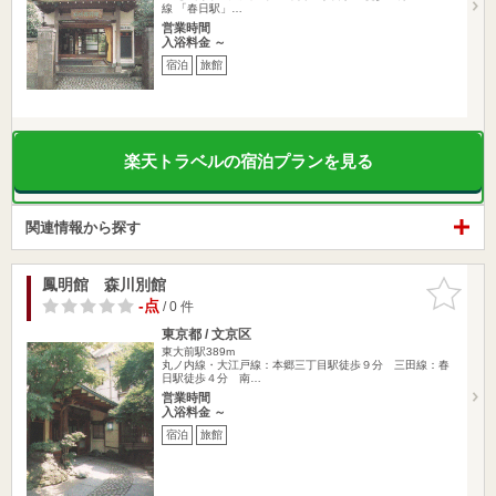
線 「春日駅」…
営業時間
入浴料金 ～
宿泊
旅館
楽天トラベルの宿泊プランを見る
関連情報から探す
鳳明館 森川別館
お気に入
りに追加
-点
/ 0 件
東京都 / 文京区
東大前駅389m
丸ノ内線・大江戸線：本郷三丁目駅徒歩９分 三田線：春
日駅徒歩４分 南…
営業時間
入浴料金 ～
宿泊
旅館