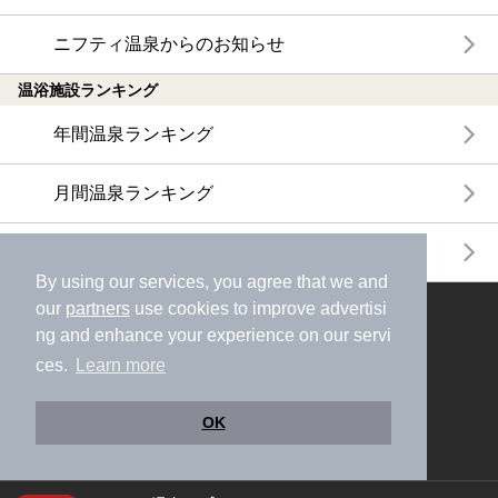
ニフティ温泉からのお知らせ
温浴施設ランキング
年間温泉ランキング
月間温泉ランキング
サウナランキング
By using our services, you agree that we and
our
partners
use cookies to improve advertisi
ニフティ温泉公式アカウントをフォローして
ng and enhance your experience on our servi
おトク情報やクーポン情報を受け取ろう
ces.
Learn more
OK