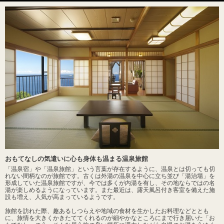
おもてなしの気遣いに心も身体も温まる温泉旅館
「温泉宿」や「温泉旅館」という言葉が存在するように、温泉とは切っても切
れない間柄なのが旅館です。古くは外湯の温泉を中心に立ち並び「湯治場」を
形成していた温泉旅館ですが、今では多くが内湯を有し、その地ならではの名
湯が楽しめるようになっています。また最近は、露天風呂付き客室を備えた施
設も増え、人気が高まっているようです。
旅館を訪れた際、趣あるしつらえや地域の食材を生かしたお料理などととも
に、旅情を大きくかきたててくれるのが細やかなところにまで行き届いた「お