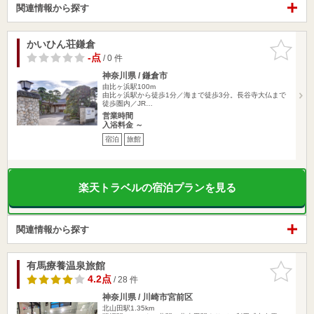
関連情報から探す
かいひん荘鎌倉
お気に入
りに追加
-点
/ 0 件
神奈川県 / 鎌倉市
由比ヶ浜駅100m
由比ヶ浜駅から徒歩1分／海まで徒歩3分。長谷寺大仏まで
徒歩圏内／JR…
営業時間
入浴料金 ～
宿泊
旅館
楽天トラベルの宿泊プランを見る
関連情報から探す
有馬療養温泉旅館
お気に入
りに追加
4.2点
/ 28 件
神奈川県 / 川崎市宮前区
北山田駅1.35km