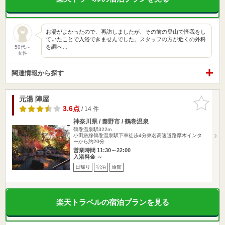
お湯がよかったので、再訪しましたが、その前の登山で怪我をし
ていたことで入浴できませんでした。スタッフの方が近くの外科
を調べ…
50代～
女性
関連情報から探す
元湯 陣屋
お気に入
りに追加
3.6点
/ 14 件
神奈川県 / 秦野市 / 鶴巻温泉
鶴巻温泉駅322m
小田急線鶴巻温泉駅下車徒歩4分東名高速道路厚木インタ
ーから約20分
営業時間 11:30～22:00
入浴料金 ～
日帰り
宿泊
旅館
楽天トラベルの宿泊プランを見る