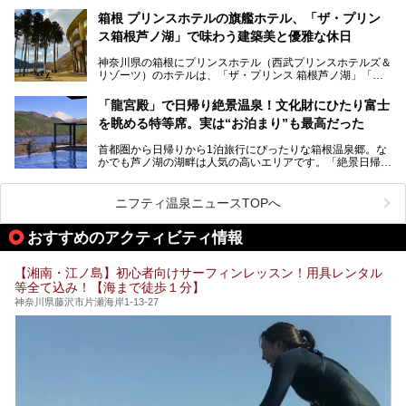
「子ども連れでも気兼ねなく、家事を忘れてリフレッシュし
たい」
サウナ室の中に咲き誇る桜、魚たちが泳ぐ水風呂、そしてバ
箱根 プリンスホテルの旗艦ホテル、「ザ・プリン
リのビーチを思わせる休憩スペース…。驚きの連続だった館
ス箱根芦ノ湖」で味わう建築美と優雅な休日
そんな「癒やされたい」という願いを叶えてくれるのが、神
内の様子をレポートします！
奈川県のスーパー銭湯。
神奈川県の箱根にプリンスホテル（西武プリンスホテルズ＆
神奈川県には、サウナや岩盤浴、一日中遊べるエンタメ施設
リゾーツ）のホテルは、「ザ・プリンス 箱根芦ノ湖」「芦
など、“非日常”を味わえるスーパー銭湯が数多く揃っていま
ノ湖畔 蛸川温泉 龍宮殿」「箱根湯の花プリンスホテル」
す。しかし、選択肢が多いからこそ「どの施設か迷ってしま
「箱根仙石原プリンスホテル」と4軒あり、今回ご紹介する
う」という人も多いはず。
「龍宮殿」で日帰り絶景温泉！文化財にひたり富士
「ザ・プリンス 箱根芦ノ湖」は、その中でもフラッグシッ
を眺める特等席。実は“お泊まり”も最高だった
プ（旗艦）に位置づけられる特別なホテルです。
そこで今回は、神奈川県内の人気施設26選を「安さ」「岩
盤浴・漫画の充実度」「景色の良さ」「高級感」「深夜営
首都圏から日帰りから1泊旅行にぴったりな箱根温泉郷。な
昭和の日本を代表する建築家の一人、村野藤吾が芦ノ湖の畔
業」「駅近」など、目的別に厳選して紹介します。
かでも芦ノ湖の湖畔は人気の高いエリアです。「絶景日帰り
に建てた桃源郷のようなホテルがここ。自家源泉の温泉や、
今の気分にぴったりの施設を見つけて、最高のリフレッシュ
温泉 龍宮殿本館」は、露天風呂から芦ノ湖と富士山の両方
こだわりぬいた食もあわせて、このホテルの魅力をレポート
時間を過ごす参考にしていただけますと幸いです。
が楽しめるまさに眺望自慢の日帰り温泉。
します。
ニフティ温泉ニュースTOPへ
そしてここは全24室の「箱根 芦ノ湖畔蛸川温泉 龍宮殿」と
───
して宿泊もできます。宿泊者は「龍宮殿本館」の営業時間に
提供元：株式会社西武・プリンスホテルズワールドワイド
おすすめのアクティビティ情報
加えて、朝6時からの宿泊者専用時間帯にも「龍宮殿本館」
【PR】
のお風呂が利用できます。
この記事はザ・プリンス 箱根芦ノ湖のPR記事です。
【湘南・江ノ島】初心者向けサーフィンレッスン！用具レンタル
今回は日帰り温泉としての「絶景日帰り温泉 龍宮殿本館
等全て込み！【海まで徒歩１分】
（以下、龍宮殿本館）」と、旅館としての「箱根 芦ノ湖畔
蛸川温泉 龍宮殿（以下、龍宮殿）」の両方の魅力をたっぷ
神奈川県藤沢市片瀬海岸1-13-27
りお伝えします！
ここは箱根神社、九頭龍神社、白龍神社、箱根元宮と箱根の
4つの神社に囲まれたパワースポットです。
───
提供元：株式会社西武・プリンスホテルズワールドワイド
【PR】
この記事は箱根 芦ノ湖畔蛸川温泉 龍宮殿のPR記事です。