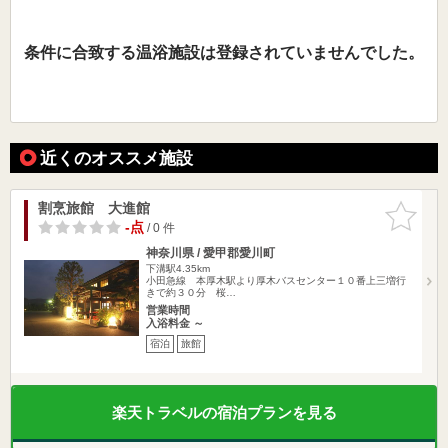
条件に合致する温浴施設は登録されていませんでした。
近くのオススメ施設
割烹旅館 大進館
お気に入
りに追加
-点
/ 0 件
神奈川県 / 愛甲郡愛川町
下溝駅4.35km
小田急線 本厚木駅より厚木バスセンター１０番上三増行
きで約３０分 桜…
営業時間
入浴料金 ～
宿泊
旅館
楽天トラベルの宿泊プランを見る