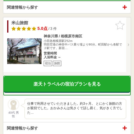
関連情報から探す
米山旅館
お気に入
りに追加
5.0点
/ 3 件
神奈川県 / 相模原市南区
小田急相模原駅252m
羽田空港の神奈中バス乗り場より90分。町田駅から各駅で
２駅です。新宿…
営業時間
入浴料金 ～
宿泊
旅館
楽天トラベルの宿泊プランを見る
仕事で利用させていただきました。約3ヶ月。 とにかく旅館の方
が親切でした。おかみさんは気さくで話し易く、気がきく方でし
た…
40代 男
性
関連情報から探す