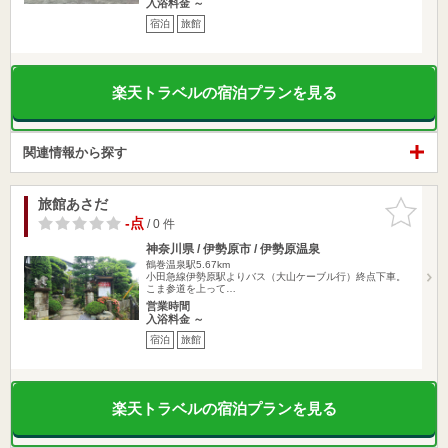
入浴料金 ～
宿泊
旅館
楽天トラベルの宿泊プランを見る
関連情報から探す
旅館あさだ
お気に入
りに追加
-点
/ 0 件
神奈川県 / 伊勢原市 / 伊勢原温泉
鶴巻温泉駅5.67km
小田急線伊勢原駅よりバス（大山ケーブル行）終点下車。
こま参道を上って…
営業時間
入浴料金 ～
宿泊
旅館
楽天トラベルの宿泊プランを見る