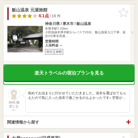
飯山温泉 元湯旅館
お気に入
りに追加
4.1点
/ 16 件
神奈川県 / 厚木市 / 飯山温泉
本厚木駅7.03km
小田急線本厚木駅からバスで20分、飯山温泉入口下車、徒
歩3分東名高速…
営業時間
入浴料金 ～
宿泊
旅館
楽天トラベルの宿泊プランを見る
初めてお泊まりに行かせていただきました。浴衣を選ばせてもら
えたので気に入った浴衣で過ごせるのもよかったです♪ 空室が…
30代 指
定しな
い
関連情報から探す
七扇nanaougi(旧盛楽苑)
お気に入