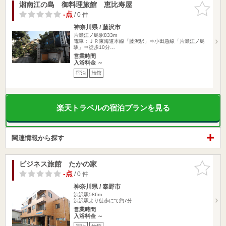
湘南江の島 御料理旅館 恵比寿屋
お気に入
りに追加
-点
/ 0 件
神奈川県 / 藤沢市
片瀬江ノ島駅833m
電車：ＪＲ東海道本線「藤沢駅」⇒小田急線「片瀬江ノ島
駅」⇒徒歩10分…
営業時間
入浴料金 ～
宿泊
旅館
楽天トラベルの宿泊プランを見る
関連情報から探す
ビジネス旅館 たかの家
お気に入
りに追加
-点
/ 0 件
神奈川県 / 秦野市
渋沢駅586m
渋沢駅より徒歩にて約7分
営業時間
入浴料金 ～