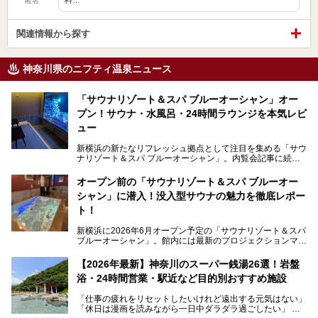
匿名
関連情報から探す
神奈川県のニフティ温泉ニュース
「サウナリゾート＆スパ ブルーオーシャン」オー
プン！サウナ・水風呂・24時間ラウンジを本気レビ
ュー
新横浜の新たなリフレッシュ拠点として注目を集める「サウ
ナリゾート＆スパ ブルーオーシャン」。内覧会記事に続
き、今回は実際に体験してみたリアルな様子をレポートしま
す。サウナや水風呂の気持ちよさはもちろん、リラックスス
オープン前の「サウナリゾート＆スパ ブルーオー
ペースの過ごしやすさまで徹底チェック。新横浜エリアで日
シャン」に潜入！没入型サウナの魅力を徹底レポー
常の疲れをリセットしたい人、ライブやスポーツ観戦遠征組
は必見です。
ト！
新横浜に2026年6月オープン予定の「サウナリゾート＆スパ
ブルーオーシャン」。館内には最新のプロジェクションマッ
ピングが多用され、まるで世界を旅しているかのような圧倒
的な“没入感（イマーシブ）”を体験できます。
【2026年最新】神奈川のスーパー銭湯26選！岩盤
浴・24時間営業・駅近など目的別おすすめ施設
「仕事の疲れをリセットしたいけれど遠出する元気はない」
今回は、そんな大注目の施設に一足先にお邪魔し、その全貌
「休日は漫画を読みながら一日中ダラダラ過ごしたい」
を見学させていただきました！