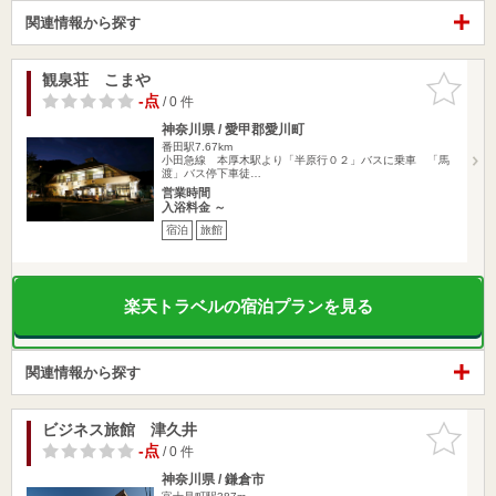
関連情報から探す
観泉荘 こまや
お気に入
りに追加
-点
/ 0 件
神奈川県 / 愛甲郡愛川町
番田駅7.67km
小田急線 本厚木駅より「半原行０２」バスに乗車 「馬
渡」バス停下車徒…
営業時間
入浴料金 ～
宿泊
旅館
楽天トラベルの宿泊プランを見る
関連情報から探す
ビジネス旅館 津久井
お気に入
りに追加
-点
/ 0 件
神奈川県 / 鎌倉市