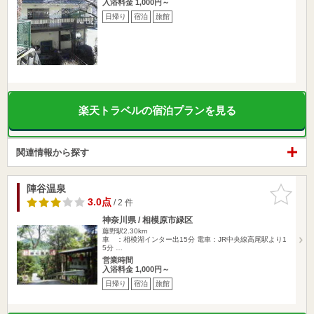
入浴料金 1,000円～
日帰り
宿泊
旅館
楽天トラベルの宿泊プランを見る
関連情報から探す
陣谷温泉
お気に入
りに追加
3.0点
/ 2 件
神奈川県 / 相模原市緑区
藤野駅2.30km
車 ：相模湖インター出15分 電車：JR中央線高尾駅より1
5分 …
営業時間
入浴料金 1,000円～
日帰り
宿泊
旅館