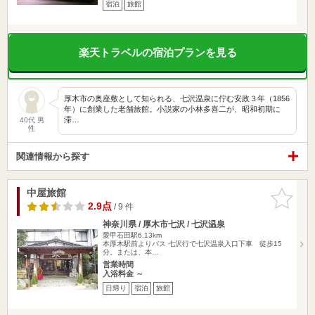
宿泊
旅館
楽天トラベルの宿泊プランを見る
厚木市の奥座敷として知られる、七沢温泉に佇む安政３年（1856
年）に創業した老舗旅館。小説家の小林多喜二が、昭和初期に
滞…
40代 男
性
関連情報から探す
中屋旅館
お気に入
りに追加
2.9点
/ 9 件
神奈川県 / 厚木市七沢 / 七沢温泉
愛甲石田駅6.13km
本厚木駅前よりバス 七沢行で七沢温泉入口下車 徒歩15
分。または、本…
営業時間
入浴料金 ～
日帰り
宿泊
旅館