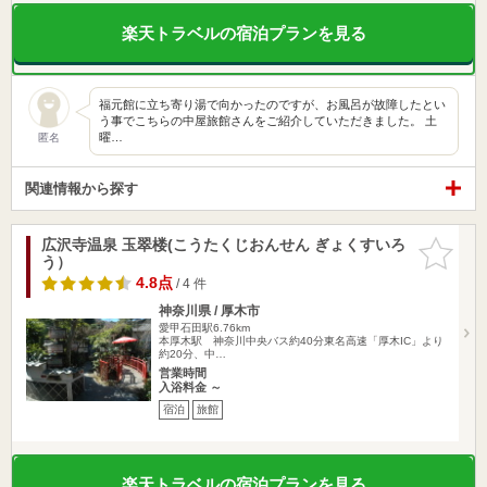
楽天トラベルの宿泊プランを見る
福元館に立ち寄り湯で向かったのですが、お風呂が故障したとい
う事でこちらの中屋旅館さんをご紹介していただきました。 土
曜…
匿名
関連情報から探す
広沢寺温泉 玉翠楼(こうたくじおんせん ぎょくすいろ
お気に入
う）
りに追加
4.8点
/ 4 件
神奈川県 / 厚木市
愛甲石田駅6.76km
本厚木駅 神奈川中央バス約40分東名高速「厚木IC」より
約20分、中…
営業時間
入浴料金 ～
宿泊
旅館
楽天トラベルの宿泊プランを見る