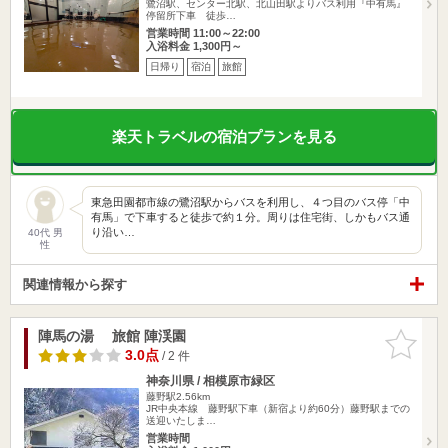
鷺沼駅、センター北駅、北山田駅よりバス利用『中有馬』
停留所下車 徒歩…
営業時間 11:00～22:00
入浴料金 1,300円～
日帰り
宿泊
旅館
楽天トラベルの宿泊プランを見る
東急田園都市線の鷺沼駅からバスを利用し、４つ目のバス停「中
有馬」で下車すると徒歩で約１分。周りは住宅街、しかもバス通
り沿い…
40代 男
性
関連情報から探す
陣馬の湯 旅館 陣渓園
お気に入
りに追加
3.0点
/ 2 件
神奈川県 / 相模原市緑区
藤野駅2.56km
JR中央本線 藤野駅下車（新宿より約60分）藤野駅までの
送迎いたしま…
営業時間