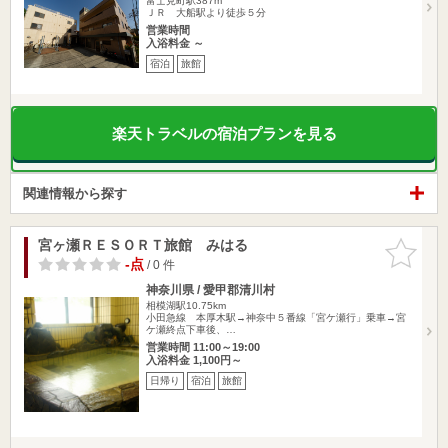
富士見町駅387m
ＪＲ 大船駅より徒歩５分
営業時間
入浴料金 ～
宿泊
旅館
楽天トラベルの宿泊プランを見る
関連情報から探す
宮ヶ瀬ＲＥＳＯＲＴ旅館 みはる
お気に入
りに追加
-点
/ 0 件
神奈川県 / 愛甲郡清川村
相模湖駅10.75km
小田急線 本厚木駅→神奈中５番線「宮ケ瀬行」乗車→宮
ケ瀬終点下車後、…
営業時間 11:00～19:00
入浴料金 1,100円～
日帰り
宿泊
旅館