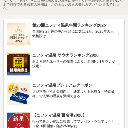
もてなし」の心。そんな居心地の良い場所に滞在しながら自慢のお湯を心ゆく
まで満喫できる旅館の利用は、この上ない温泉の楽しみ方だといえるでしょ
う。
第20回ニフティ温泉年間ランキング2025
全国約2.2万件の中から頂点に選ばれた、2025年の人
気施設は…
ニフティ温泉 サウナランキング2026
おふろ好きユーザーの投票により、全国No.1サウナが
決定！
ニフティ温泉プレミアムクーポン
ノジマモバイル会員向け 通常よりもお得な「特別価
格」で人気の温泉を満喫できる！
【ニフティ温泉 百名湯2026】
行ってみたい施設に投票してプレゼントを当てよう！
（全10回開催 / 合計260名様）