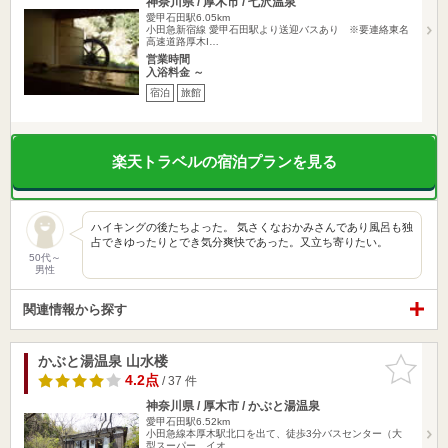
神奈川県 / 厚木市 / 七沢温泉
愛甲石田駅6.05km
小田急新宿線 愛甲石田駅より送迎バスあり ※要連絡東名
高速道路厚木I…
営業時間
入浴料金 ～
宿泊
旅館
楽天トラベルの宿泊プランを見る
ハイキングの後たちよった。 気さくなおかみさんであり風呂も独
占できゆったりとでき気分爽快であった。又立ち寄りたい。
50代～
男性
関連情報から探す
かぶと湯温泉 山水楼
お気に入
りに追加
4.2点
/ 37 件
神奈川県 / 厚木市 / かぶと湯温泉
愛甲石田駅6.52km
小田急線本厚木駅北口を出て、徒歩3分バスセンター（大
型スーパー、イオ…