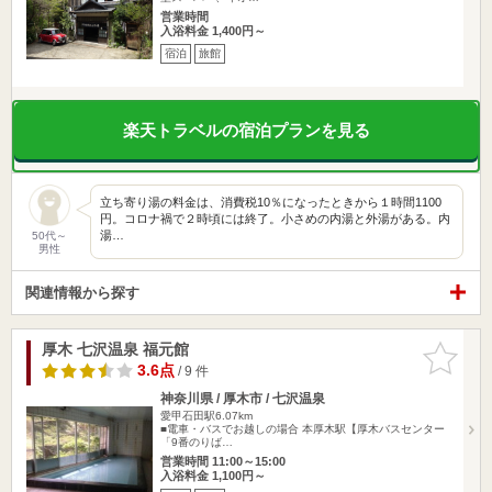
営業時間
入浴料金 1,400円～
宿泊
旅館
楽天トラベルの宿泊プランを見る
立ち寄り湯の料金は、消費税10％になったときから１時間1100
円。コロナ禍で２時頃には終了。小さめの内湯と外湯がある。内
湯…
50代～
男性
関連情報から探す
厚木 七沢温泉 福元館
お気に入
りに追加
3.6点
/ 9 件
神奈川県 / 厚木市 / 七沢温泉
愛甲石田駅6.07km
■電車・バスでお越しの場合 本厚木駅【厚木バスセンター
「9番のりば…
営業時間 11:00～15:00
入浴料金 1,100円～