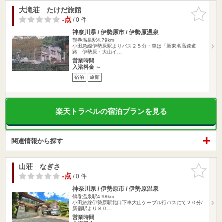
大滝荘 たけだ旅館
お気に入
りに追加
-点
/ 0 件
神奈川県 / 伊勢原市 / 伊勢原温泉
鶴巻温泉駅4.79km
小田急線伊勢原駅よりバス２５分・車は「新東名高速道
路 伊勢原・大山イ…
営業時間
入浴料金 ～
宿泊
旅館
楽天トラベルの宿泊プランを見る
関連情報から探す
山荘 なぎさ
お気に入
りに追加
-点
/ 0 件
神奈川県 / 伊勢原市 / 伊勢原温泉
鶴巻温泉駅4.98km
小田急線伊勢原駅北口下車大山ケーブル行バスにて２０分/
新宿駅より８０…
営業時間