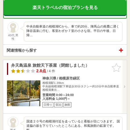
楽天トラベルの宿泊プランを見る
中央自動車道の相模湖ICから、車で約20分。陣馬山の南麓に湧く
陣谷温泉に佇む、客室わずか７室の小さな宿。平日の午後、日
帰…
40代 男
性
関連情報から探す
弁天島温泉 旅館天下茶屋（閉館しました）
お気に入
りに追加
2.8点
/ 4 件
神奈川県 / 相模原市緑区
相模湖駅1.39km
中央線相模湖駅下車徒歩30分タクシー約10分中央自動車道
相模湖東出…
営業時間 0:00～24:00
入浴料金 1,000円～
日帰り
宿泊
旅館
国道２０号の相模湖付近を走っていると看板が目につきます。 国
道脇の坂を下りていったところにある、和風旅館の鉱泉です。
料…