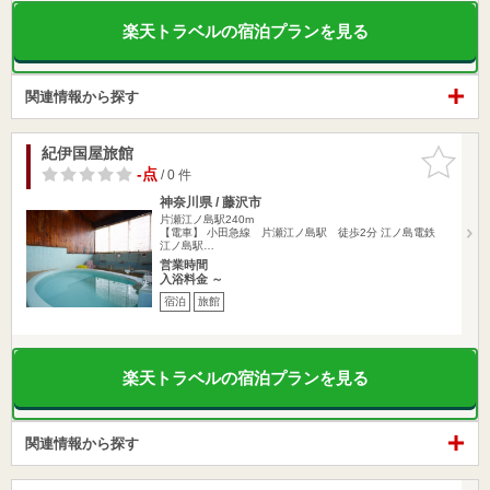
楽天トラベルの宿泊プランを見る
関連情報から探す
紀伊国屋旅館
お気に入
りに追加
-点
/ 0 件
神奈川県 / 藤沢市
片瀬江ノ島駅240m
【電車】 小田急線 片瀬江ノ島駅 徒歩2分 江ノ島電鉄
江ノ島駅…
営業時間
入浴料金 ～
宿泊
旅館
楽天トラベルの宿泊プランを見る
関連情報から探す