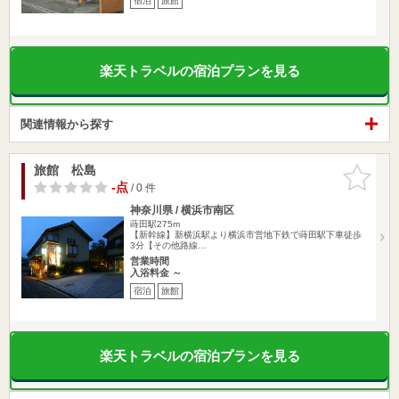
宿泊
旅館
楽天トラベルの宿泊プランを見る
関連情報から探す
旅館 松島
お気に入
りに追加
-点
/ 0 件
神奈川県 / 横浜市南区
蒔田駅275m
【新幹線】新横浜駅より横浜市営地下鉄で蒔田駅下車徒歩
3分【その他路線…
営業時間
入浴料金 ～
宿泊
旅館
楽天トラベルの宿泊プランを見る