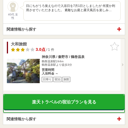
日にちがうろ覚えなので入浴日を7月1日としましたが 何度か利
用させていただきました。 素敵なお庭と露天風呂を楽しみ…
40代 女
性
関連情報から探す
大和旅館
お気に入
りに追加
3.0点
/ 1 件
神奈川県 / 秦野市 / 鶴巻温泉
鶴巻温泉駅244m
鶴巻温泉駅より徒歩3分
営業時間
入浴料金 ～
日帰り
宿泊
旅館
楽天トラベルの宿泊プランを見る
関連情報から探す