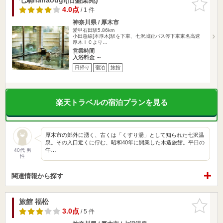
りに追加
4.0点
/ 1 件
神奈川県 / 厚木市
愛甲石田駅5.86km
小田急線[本厚木]駅を下車、七沢城趾バス停下車東名高速
厚木ＩＣより…
営業時間
入浴料金 ～
日帰り
宿泊
旅館
楽天トラベルの宿泊プランを見る
厚木市の郊外に湧く、古くは「くすり湯」として知られた七沢温
泉。その入口近くに佇む、昭和40年に開業した木造旅館。平日の
午…
40代 男
性
関連情報から探す
旅館 福松
お気に入
りに追加
3.0点
/ 5 件