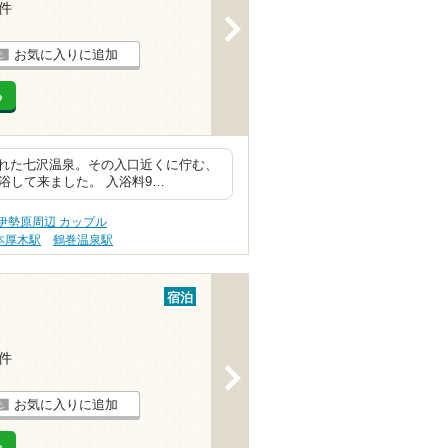
1件
>
お気に入りに追加
る
れた七沢温泉。その入口近くに佇む、
浴して来ました。 入浴料9…
伊勢原周辺 カップル
本厚木駅
鶴巻温泉駅
宿泊
5件
>
お気に入りに追加
る