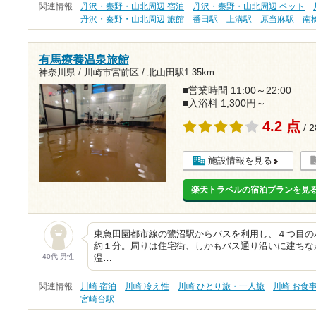
関連情報
丹沢・秦野・山北周辺 宿泊
丹沢・秦野・山北周辺 ペット
丹沢・秦野・山北周辺 旅館
番田駅
上溝駅
原当麻駅
南
有馬療養温泉旅館
神奈川県 / 川崎市宮前区 /
北山田駅1.35km
■営業時間 11:00～22:00
■入浴料 1,300円～
4.2 点
/ 
施設情報を見る
楽天トラベルの宿泊プランを見
東急田園都市線の鷺沼駅からバスを利用し、４つ目の
約１分。周りは住宅街、しかもバス通り沿いに建ちな
40代 男性
温…
関連情報
川崎 宿泊
川崎 冷え性
川崎 ひとり旅・一人旅
川崎 お食
宮崎台駅