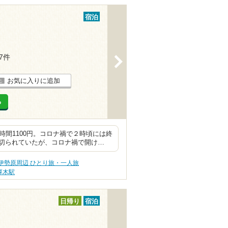
宿泊
37件
>
お気に入りに追加
る
時間1100円。コロナ禍で２時頃には終
切られていたが、コロナ禍で開け…
伊勢原周辺 ひとり旅・一人旅
厚木駅
日帰り
宿泊