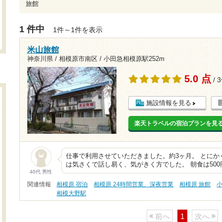
旅館
1 件中
1件～1件を表示
米山旅館
神奈川県 / 相模原市南区 /
小田急相模原駅252m
5.0 点
/ 
施設情報を見る
楽天トラベルの宿泊プランを見
仕事で利用させていただきました。約3ヶ月。 とに
は気さくで話し易く、気がきく方でした。 朝食は50
40代 男性
関連情報
相模原 宿泊
相模原 24時間営業、深夜営業
相模原 旅館
相模大野駅
前へ
1
次へ