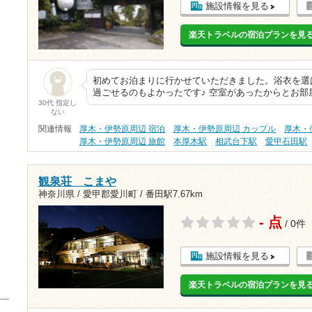
施設情報を見る
楽天トラベルの宿泊プランを見
初めてお泊まりに行かせていただきました。浴衣を選
過ごせるのもよかったです♪ 空室があったからとお
30代 指定し
ない
関連情報
厚木・伊勢原周辺 宿泊
厚木・伊勢原周辺 カップル
厚木・
厚木・伊勢原周辺 旅館
本厚木駅
相武台下駅
愛甲石田駅
観泉荘 こまや
神奈川県 / 愛甲郡愛川町 /
番田駅7.67km
- 点
/ 0件
施設情報を見る
楽天トラベルの宿泊プランを見