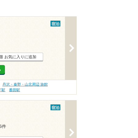
宿泊
>
お気に入りに追加
る
丹沢・秦野・山北周辺 旅館
下駅
番田駅
宿泊
16件
>