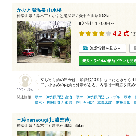
かぶと湯温泉 山水楼
神奈川県 / 厚木市 / かぶと湯温泉 /
愛甲石田駅6.52km
■入浴料 1,400円～
4.2 点
/ 
施設情報を見る
楽天トラベルの宿泊プランを見
立ち寄り湯の料金は、消費税10％になったときから１
了。小さめの内湯と外湯がある。内湯は一時窓を閉め
50代～ 男性
関連情報
厚木・伊勢原周辺 宿泊
厚木・伊勢原周辺 カップル
厚木・
厚木・伊勢原周辺 旅館
愛甲石田駅
本厚木駅
伊勢原駅
七扇nanaougi(旧盛楽苑)
神奈川県 / 厚木市 /
愛甲石田駅5.86km