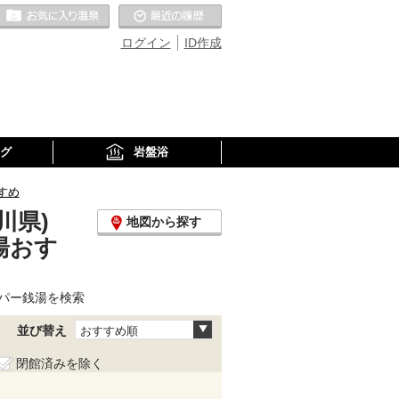
お気に入りの温泉
最近の履歴
ログイン
ID作成
グ
岩盤浴
すめ
川県)
地図から探す
湯おす
パー銭湯を検索
並び替え
おすすめ順
閉館済みを除く