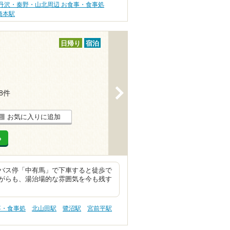
丹沢・秦野・山北周辺 お食事・食事処
橋本駅
日帰り
宿泊
>
28件
お気に入りに追加
る
バス停「中有馬」で下車すると徒歩で
がらも、湯治場的な雰囲気を今も残す
事・食事処
北山田駅
鷺沼駅
宮前平駅