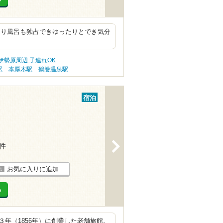
あり風呂も独占できゆったりとでき気分
伊勢原周辺 子連れOK
駅
本厚木駅
鶴巻温泉駅
宿泊
>
9件
お気に入りに追加
る
年（1856年）に創業した老舗旅館。