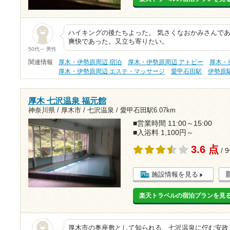
ハイキングの後たちよった。 気さくなおかみさんで
爽快であった。又立ち寄りたい。
50代～ 男性
関連情報
厚木・伊勢原周辺 宿泊
厚木・伊勢原周辺 アトピー
厚木・
厚木・伊勢原周辺 エステ・マッサージ
愛甲石田駅
伊勢原
厚木 七沢温泉 福元館
神奈川県 / 厚木市 / 七沢温泉 /
愛甲石田駅6.07km
■営業時間 11:00～15:00
■入浴料 1,100円～
3.6 点
/ 
施設情報を見る
楽天トラベルの宿泊プランを見
厚木市の奥座敷として知られる、七沢温泉に佇む安政３