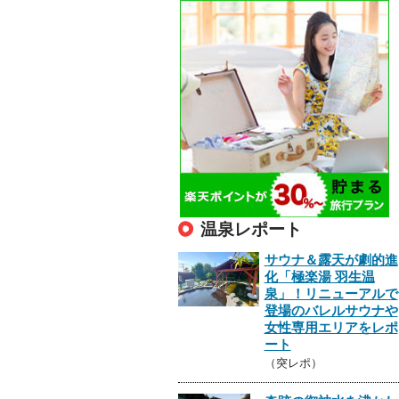
温泉レポート
サウナ＆露天が劇的進
化「極楽湯 羽生温
泉」！リニューアルで
登場のバレルサウナや
女性専用エリアをレポ
ート
（突レポ）