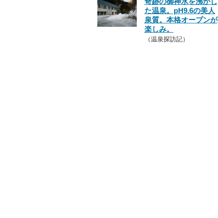
奇跡の御神水を沸かし
た温泉。pH9.6の美人
泉質。本格オープンが
楽しみ。
（温泉探訪記）