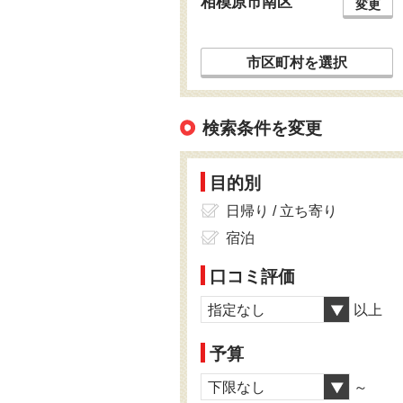
相模原市南区
変更
市区町村を選択
検索条件を変更
目的別
日帰り / 立ち寄り
宿泊
口コミ評価
指定なし
以上
予算
下限なし
～