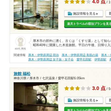
4.0 点
/ 
施設情報を見る
楽天トラベルの宿泊プランを見
厚木市の郊外に湧く、古くは「くすり湯」として知ら
昭和40年に開業した木造旅館。平日の午後、日帰り入
40代 男性
関連情報
厚木・伊勢原周辺 宿泊
厚木・伊勢原周辺 美肌の湯
厚木・
厚木・伊勢原周辺 女子旅・女子会
愛甲石田駅
伊勢原駅
旅館 福松
神奈川県 / 厚木市 / 七沢温泉 /
愛甲石田駅6.05km
3.0 点
/ 
施設情報を見る
楽天トラベルの宿泊プランを見