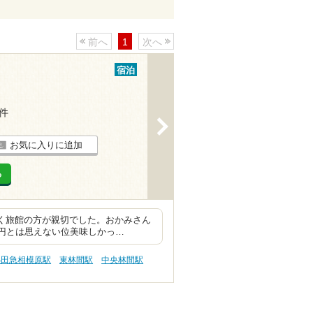
前へ
1
次へ
宿泊
3件
>
お気に入りに追加
る
かく旅館の方が親切でした。おかみさん
0円とは思えない位美味しかっ…
小田急相模原駅
東林間駅
中央林間駅