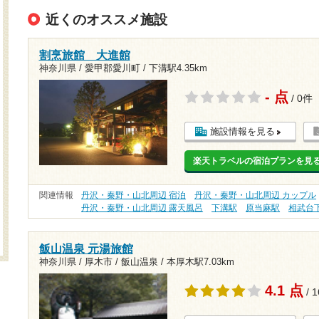
近くのオススメ施設
割烹旅館 大進館
神奈川県 / 愛甲郡愛川町 /
下溝駅4.35km
- 点
/ 0件
施設情報を見る
楽天トラベルの宿泊プランを見
関連情報
丹沢・秦野・山北周辺 宿泊
丹沢・秦野・山北周辺 カップル
丹沢・秦野・山北周辺 露天風呂
下溝駅
原当麻駅
相武台
飯山温泉 元湯旅館
神奈川県 / 厚木市 / 飯山温泉 /
本厚木駅7.03km
4.1 点
/ 