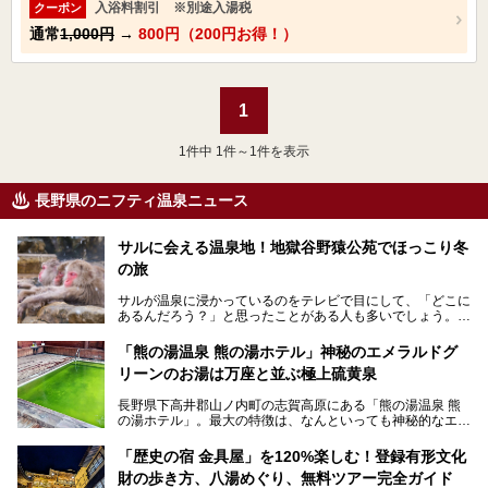
入浴料割引 ※別途入湯税
クーポン
通常
1,000円
→
800円（200円お得！）
1
1
件中 1件～1件を表示
長野県のニフティ温泉ニュース
サルに会える温泉地！地獄谷野猿公苑でほっこり冬
の旅
サルが温泉に浸かっているのをテレビで目にして、「どこに
あるんだろう？」と思ったことがある人も多いでしょう。
この微笑ましい光景は、長野県にある「地獄谷野猿公苑」で
「熊の湯温泉 熊の湯ホテル」神秘のエメラルドグ
見られるもので、野生のサルが雪景色の中で温泉に浸かる姿
リーンのお湯は万座と並ぶ極上硫黄泉
を間近で観察できます。
長野県下高井郡山ノ内町の志賀高原にある「熊の湯温泉 熊
本記事では、地獄谷野猿公苑の魅力や見どころ、サルと温泉
の湯ホテル」。最大の特徴は、なんといっても神秘的なエメ
との関係性、地獄谷周辺の観光スポットについて紹介しま
ラルドグリーンのお湯。この美しいお湯に魅了され、何度も
す。サルを観察した後にほっこりと浸かれる温泉も紹介する
リピートするファンも多い温泉です。冬はスキーと一緒に楽
ので、野生のサルを観察する貴重な自然体験と温泉をあわせ
「歴史の宿 金具屋」を120%楽しむ！登録有形文化
しみたい極上の温泉を紹介します。
て楽しみたい人は、ぜひ参考にしてください。
財の歩き方、八湯めぐり、無料ツアー完全ガイド