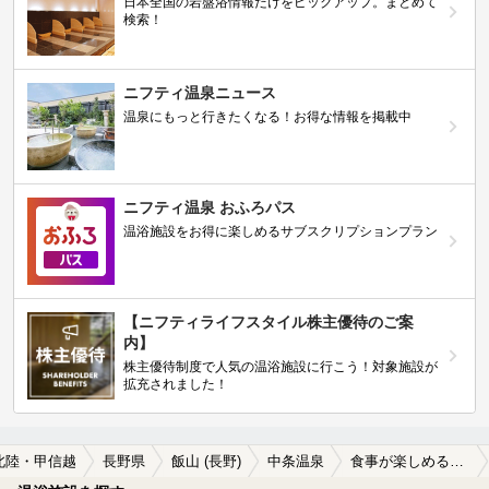
日本全国の岩盤浴情報だけをピックアップ。まとめて
検索！
ニフティ温泉ニュース
温泉にもっと行きたくなる！お得な情報を掲載中
ニフティ温泉 おふろパス
温浴施設をお得に楽しめるサブスクリプションプラン
【ニフティライフスタイル株主優待のご案
内】
株主優待制度で人気の温浴施設に行こう！対象施設が
拡充されました！
北陸・甲信越
長野県
飯山 (長野)
中条温泉
食事が楽しめる中条温泉の温泉、日帰り温泉、スーパー銭湯おすすめ