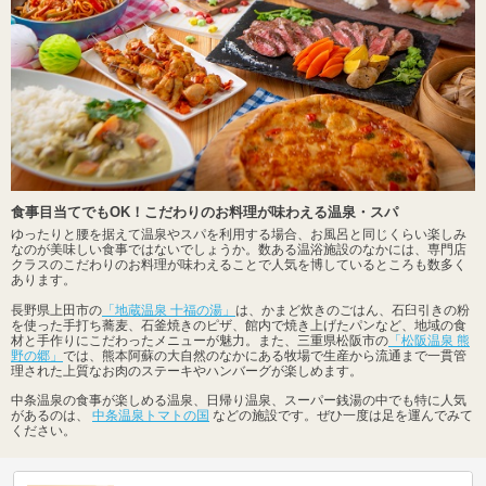
食事目当てでもOK！こだわりのお料理が味わえる温泉・スパ
ゆったりと腰を据えて温泉やスパを利用する場合、お風呂と同じくらい楽しみ
なのが美味しい食事ではないでしょうか。数ある温浴施設のなかには、専門店
クラスのこだわりのお料理が味わえることで人気を博しているところも数多く
あります。
長野県上田市の
「地蔵温泉 十福の湯」
は、かまど炊きのごはん、石臼引きの粉
を使った手打ち蕎麦、石釜焼きのピザ、館内で焼き上げたパンなど、地域の食
材と手作りにこだわったメニューが魅力。また、三重県松阪市の
「松阪温泉 熊
野の郷」
では、熊本阿蘇の大自然のなかにある牧場で生産から流通まで一貫管
理された上質なお肉のステーキやハンバーグが楽しめます。
中条温泉の食事が楽しめる温泉、日帰り温泉、スーパー銭湯の中でも特に人気
があるのは、
中条温泉トマトの国
などの施設です。ぜひ一度は足を運んでみて
ください。