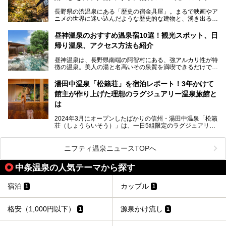
長野県の渋温泉にある「歴史の宿金具屋」。まるで映画やア
ニメの世界に迷い込んだような歴史的な建物と、湧き出る温
泉の恵みが魅力のお宿です。せっかく泊まるなら、その魅力
を隅々まで楽しみたいですよね。この記事では、金具屋での
昼神温泉のおすすめ温泉宿10選！観光スポット、日
滞在を最高の思い出にするための「楽しみ方」を徹底的にご
帰り温泉、アクセス方法も紹介
紹介します！
昼神温泉は、長野県南端の阿智村にある、強アルカリ性が特
徴の温泉。美人の湯と名高いその泉質を満喫できるだけでな
く、日本一の星空鑑賞ができる注目の温泉地です。
昼神温泉では、朝市などの観光スポットや、信州名物のおや
湯田中温泉「松籟荘」を宿泊レポート！3年かけて
きを楽しめるグルメスポットなど、観光を楽しむにはぴった
館主が作り上げた理想のラグジュアリー温泉旅館と
りの場所が豊富にあります。
この記事では、昼神温泉での滞在を充実させる宿泊施設や日
は
帰り温泉、見どころ満載の観光・グルメスポットに加え、ア
クセス方法も順に紹介します。
2024年3月にオープンしたばかりの信州・湯田中温泉「松籟
荘（しょうらいそう）」は、一日5組限定のラグジュアリー
温泉旅館。全室が源泉掛け流しの露天風呂、庭園付きで、プ
ライベートに楽しめる非日常感が味わえます。また宿泊者は
道向かいの「よろづや」の大浴場「桃山風呂」や共同浴場の
ニフティ温泉ニュースTOPへ
「湯田中大湯」も利用ができます。
中条温泉の人気テーマから探す
極上のお湯に浸り上質なお料理に舌鼓、特別な日に泊まりた
い湯田中温泉「松籟荘」を、実際に宿泊した目線で紹介しま
す。
宿泊
カップル
1
1
格安（1,000円以下）
源泉かけ流し
1
1