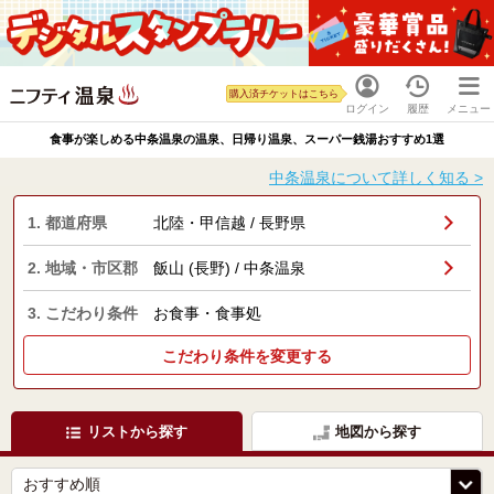
購入済チケットはこちら
ログイン
履歴
メニュー
食事が楽しめる中条温泉の温泉、日帰り温泉、スーパー銭湯おすすめ1選
中条温泉について詳しく知る >
1. 都道府県
北陸・甲信越 / 長野県
2. 地域・市区郡
飯山 (長野) / 中条温泉
3. こだわり条件
お食事・食事処
こだわり条件を変更する
リストから探す
地図から探す