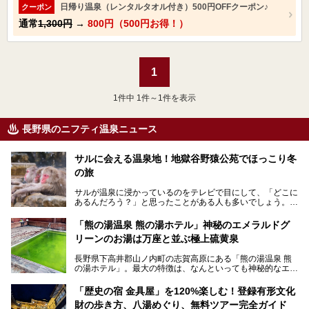
日帰り温泉（レンタルタオル付き）500円OFFクーポン♪
クーポン
通常
1,300円
→
800円（500円お得！）
1
1
件中 1件～1件を表示
長野県のニフティ温泉ニュース
サルに会える温泉地！地獄谷野猿公苑でほっこり冬
の旅
サルが温泉に浸かっているのをテレビで目にして、「どこに
あるんだろう？」と思ったことがある人も多いでしょう。
この微笑ましい光景は、長野県にある「地獄谷野猿公苑」で
「熊の湯温泉 熊の湯ホテル」神秘のエメラルドグ
見られるもので、野生のサルが雪景色の中で温泉に浸かる姿
リーンのお湯は万座と並ぶ極上硫黄泉
を間近で観察できます。
長野県下高井郡山ノ内町の志賀高原にある「熊の湯温泉 熊
本記事では、地獄谷野猿公苑の魅力や見どころ、サルと温泉
の湯ホテル」。最大の特徴は、なんといっても神秘的なエメ
との関係性、地獄谷周辺の観光スポットについて紹介しま
ラルドグリーンのお湯。この美しいお湯に魅了され、何度も
す。サルを観察した後にほっこりと浸かれる温泉も紹介する
リピートするファンも多い温泉です。冬はスキーと一緒に楽
ので、野生のサルを観察する貴重な自然体験と温泉をあわせ
「歴史の宿 金具屋」を120%楽しむ！登録有形文化
しみたい極上の温泉を紹介します。
て楽しみたい人は、ぜひ参考にしてください。
財の歩き方、八湯めぐり、無料ツアー完全ガイド