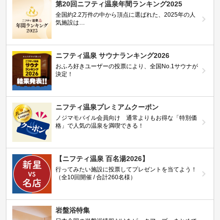
第20回ニフティ温泉年間ランキング2025
全国約2.2万件の中から頂点に選ばれた、2025年の人
気施設は…
ニフティ温泉 サウナランキング2026
おふろ好きユーザーの投票により、全国No.1サウナが
決定！
ニフティ温泉プレミアムクーポン
ノジマモバイル会員向け 通常よりもお得な「特別価
格」で人気の温泉を満喫できる！
【ニフティ温泉 百名湯2026】
行ってみたい施設に投票してプレゼントを当てよう！
（全10回開催 / 合計260名様）
岩盤浴特集