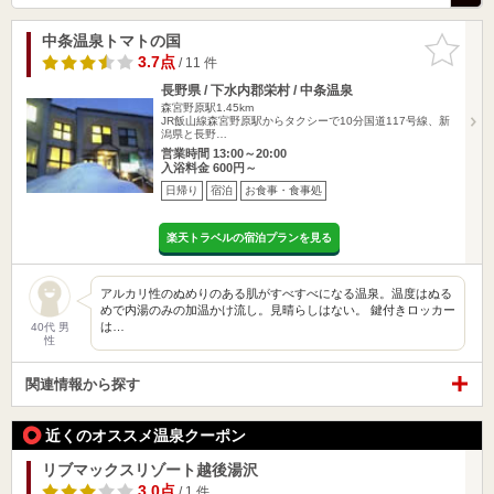
中条温泉トマトの国
お気に入
りに追加
3.7点
/ 11 件
長野県 / 下水内郡栄村 / 中条温泉
森宮野原駅1.45km
JR飯山線森宮野原駅からタクシーで10分国道117号線、新
潟県と長野…
営業時間 13:00～20:00
入浴料金 600円～
日帰り
宿泊
お食事・食事処
楽天トラベルの宿泊プランを見る
アルカリ性のぬめりのある肌がすべすべになる温泉。温度はぬる
めで内湯のみの加温かけ流し。見晴らしはない。 鍵付きロッカー
は…
40代 男
性
関連情報から探す
近くのオススメ温泉クーポン
リブマックスリゾート越後湯沢
3.0点
/ 1 件