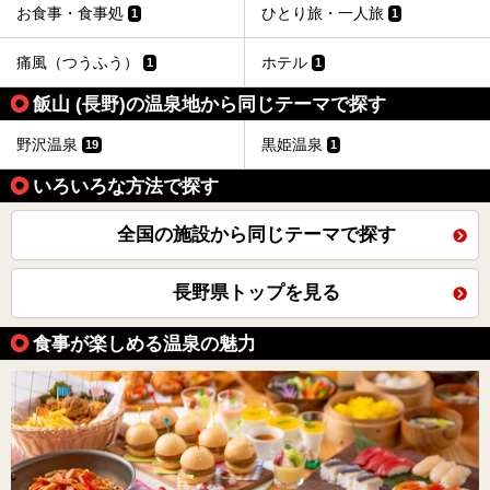
お食事・食事処
ひとり旅・一人旅
1
1
痛風（つうふう）
ホテル
1
1
飯山 (長野)の温泉地から同じテーマで探す
野沢温泉
黒姫温泉
19
1
いろいろな方法で探す
全国の施設から同じテーマで探す
長野県トップを見る
食事が楽しめる温泉の魅力