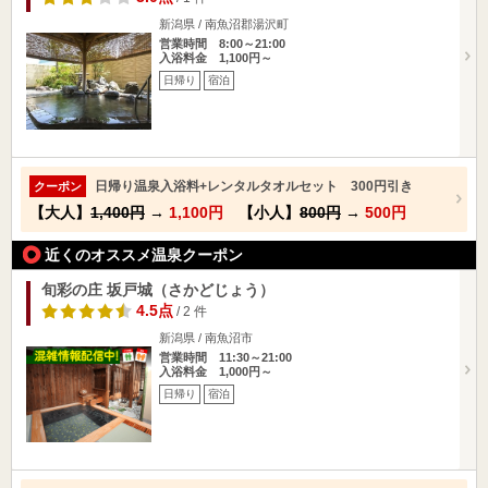
新潟県 / 南魚沼郡湯沢町
営業時間 8:00～21:00
入浴料金 1,100円～
日帰り
宿泊
日帰り温泉入浴料+レンタルタオルセット 300円引き
クーポン
【大人】
1,400円
→
1,100円
【小人】
800円
→
500円
近くのオススメ温泉クーポン
旬彩の庄 坂戸城（さかどじょう）
4.5点
/ 2 件
新潟県 / 南魚沼市
営業時間 11:30～21:00
入浴料金 1,000円～
日帰り
宿泊