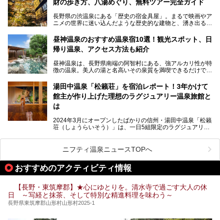
財の歩き方、八湯めぐり、無料ツアー完全ガイド
長野県の渋温泉にある「歴史の宿金具屋」。まるで映画やア
ニメの世界に迷い込んだような歴史的な建物と、湧き出る温
泉の恵みが魅力のお宿です。せっかく泊まるなら、その魅力
を隅々まで楽しみたいですよね。この記事では、金具屋での
昼神温泉のおすすめ温泉宿10選！観光スポット、日
滞在を最高の思い出にするための「楽しみ方」を徹底的にご
帰り温泉、アクセス方法も紹介
紹介します！
昼神温泉は、長野県南端の阿智村にある、強アルカリ性が特
徴の温泉。美人の湯と名高いその泉質を満喫できるだけでな
く、日本一の星空鑑賞ができる注目の温泉地です。
昼神温泉では、朝市などの観光スポットや、信州名物のおや
湯田中温泉「松籟荘」を宿泊レポート！3年かけて
きを楽しめるグルメスポットなど、観光を楽しむにはぴった
館主が作り上げた理想のラグジュアリー温泉旅館と
りの場所が豊富にあります。
この記事では、昼神温泉での滞在を充実させる宿泊施設や日
は
帰り温泉、見どころ満載の観光・グルメスポットに加え、ア
クセス方法も順に紹介します。
2024年3月にオープンしたばかりの信州・湯田中温泉「松籟
荘（しょうらいそう）」は、一日5組限定のラグジュアリー
温泉旅館。全室が源泉掛け流しの露天風呂、庭園付きで、プ
ライベートに楽しめる非日常感が味わえます。また宿泊者は
道向かいの「よろづや」の大浴場「桃山風呂」や共同浴場の
ニフティ温泉ニュースTOPへ
「湯田中大湯」も利用ができます。
おすすめのアクティビティ情報
極上のお湯に浸り上質なお料理に舌鼓、特別な日に泊まりた
い湯田中温泉「松籟荘」を、実際に宿泊した目線で紹介しま
す。
【長野・東筑摩郡】★心にゆとりを。清水寺で過ごす大人の休
日 ～写経と抹茶、そして特別な精進料理を味わう～
長野県東筑摩郡山形村山形村2025-1