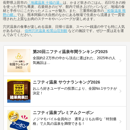
長野県上田市の
「地蔵温泉 十福の湯」
は、かまど炊きのごはん、石臼引きの粉
を使った手打ち蕎麦、石釜焼きのピザ、館内で焼き上げたパンなど、地域の食
材と手作りにこだわったメニューが魅力。また、三重県松阪市の
「松阪温泉 熊
野の郷」
では、熊本阿蘇の大自然のなかにある牧場で生産から流通まで一貫管
理された上質なお肉のステーキやハンバーグが楽しめます。
穴沢温泉の食事が楽しめる温泉、日帰り温泉、スーパー銭湯の中でも特に人気
があるのは、
信州穴沢温泉 松茸山荘別館
などの施設です。ぜひ一度は足を運
んでみてください。
第20回ニフティ温泉年間ランキング2025
全国約2.2万件の中から頂点に選ばれた、2025年の人
気施設は…
ニフティ温泉 サウナランキング2026
おふろ好きユーザーの投票により、全国No.1サウナが
決定！
ニフティ温泉プレミアムクーポン
ノジマモバイル会員向け 通常よりもお得な「特別価
格」で人気の温泉を満喫できる！