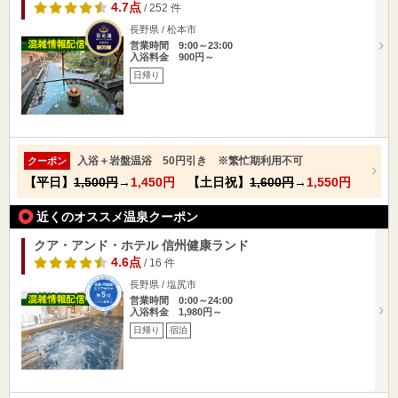
4.7点
/ 252 件
長野県 / 松本市
営業時間 9:00～23:00
入浴料金 900円～
日帰り
入浴＋岩盤温浴 50円引き ※繁忙期利用不可
クーポン
【平日】
1,500円
→
1,450円
【土日祝】
1,600円
→
1,550円
近くのオススメ温泉クーポン
クア・アンド・ホテル 信州健康ランド
4.6点
/ 16 件
長野県 / 塩尻市
営業時間 0:00～24:00
入浴料金 1,980円～
日帰り
宿泊