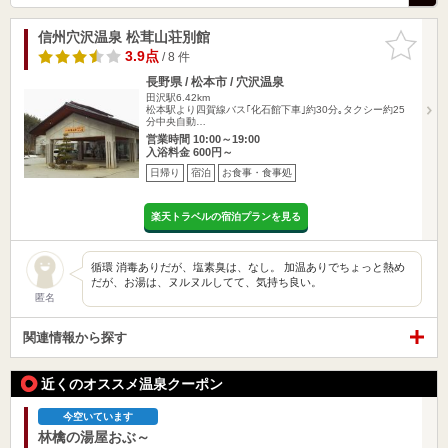
信州穴沢温泉 松茸山荘別館
お気に入
りに追加
3.9点
/ 8 件
長野県 / 松本市 / 穴沢温泉
田沢駅6.42km
松本駅より四賀線バス｢化石館下車｣約30分｡タクシー約25
分中央自動…
営業時間 10:00～19:00
入浴料金 600円～
日帰り
宿泊
お食事・食事処
楽天トラベルの宿泊プランを見る
循環 消毒ありだが、塩素臭は、なし。 加温ありでちょっと熱め
だが、お湯は、ヌルヌルしてて、気持ち良い。
匿名
関連情報から探す
近くのオススメ温泉クーポン
今空いています
林檎の湯屋おぶ～