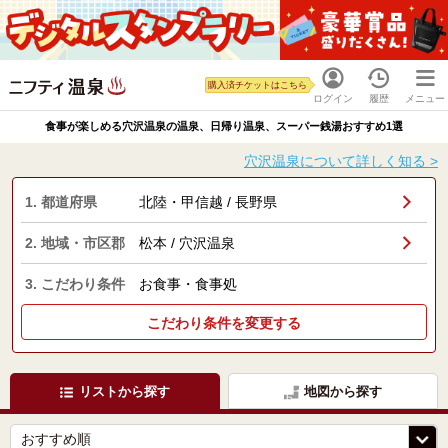
購入済チケットはこちら
ログイン
履歴
メニュー
食事が楽しめる穴沢温泉の温泉、日帰り温泉、スーパー銭湯おすすめ1選
穴沢温泉について詳しく知る >
1. 都道府県
北陸・甲信越 / 長野県
2. 地域・市区郡
松本 / 穴沢温泉
3. こだわり条件
お食事・食事処
こだわり条件を変更する
リストから探す
地図から探す