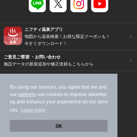
ニフティ温泉アプリ
地図から温泉検索！お得な限定クーポンも！
今すぐダウンロード！
ご意見ご要望 ・お問い合わせ
施設データの新規追加や修正依頼もこちらから
スマートフォン
/
PC
加盟店募集（資料請求）
広告出稿のご案内
By using our services, you agree that we and
our
partners
use cookies to improve advertisi
利用規約
ライフスタイルMEMBERS+規約
ng and enhance your experience on our servi
特定商取引法に基づく表記
ヘルプ
採用情報
ces.
Learn more
運営会社
個人情報保護ポリシー
©NIFTY Lifestyle Co., Ltd.
OK