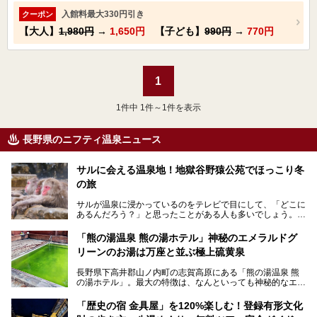
入館料最大330円引き
クーポン
【大人】
1,980円
→
1,650円
【子ども】
990円
→
770円
1
1
件中 1件～1件を表示
長野県のニフティ温泉ニュース
サルに会える温泉地！地獄谷野猿公苑でほっこり冬
の旅
サルが温泉に浸かっているのをテレビで目にして、「どこに
あるんだろう？」と思ったことがある人も多いでしょう。
この微笑ましい光景は、長野県にある「地獄谷野猿公苑」で
「熊の湯温泉 熊の湯ホテル」神秘のエメラルドグ
見られるもので、野生のサルが雪景色の中で温泉に浸かる姿
リーンのお湯は万座と並ぶ極上硫黄泉
を間近で観察できます。
長野県下高井郡山ノ内町の志賀高原にある「熊の湯温泉 熊
本記事では、地獄谷野猿公苑の魅力や見どころ、サルと温泉
の湯ホテル」。最大の特徴は、なんといっても神秘的なエメ
との関係性、地獄谷周辺の観光スポットについて紹介しま
ラルドグリーンのお湯。この美しいお湯に魅了され、何度も
す。サルを観察した後にほっこりと浸かれる温泉も紹介する
リピートするファンも多い温泉です。冬はスキーと一緒に楽
ので、野生のサルを観察する貴重な自然体験と温泉をあわせ
「歴史の宿 金具屋」を120%楽しむ！登録有形文化
しみたい極上の温泉を紹介します。
て楽しみたい人は、ぜひ参考にしてください。