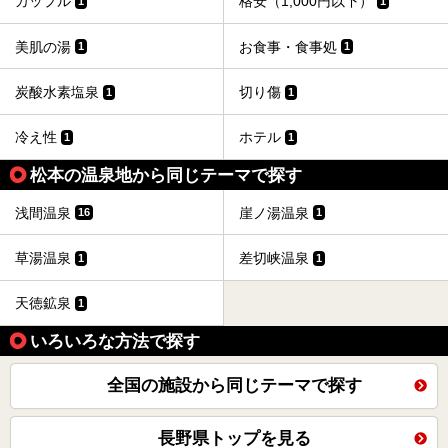
カップル
格安（1,000円以下）
1
1
美肌の湯
お食事・食事処
1
1
炭酸水素塩泉
切り傷
1
1
冷え性
ホテル
1
1
松本の温泉地から同じテーマで探す
浅間温泉
崖ノ湯温泉
16
1
草湯温泉
差切峡温泉
1
1
天徳鉱泉
1
いろいろな方法で探す
全国の施設から同じテーマで探す
長野県トップを見る