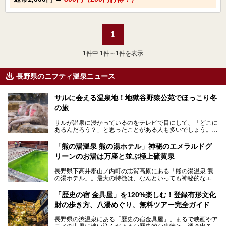
1
1
件中 1件～1件を表示
長野県のニフティ温泉ニュース
サルに会える温泉地！地獄谷野猿公苑でほっこり冬
の旅
サルが温泉に浸かっているのをテレビで目にして、「どこに
あるんだろう？」と思ったことがある人も多いでしょう。
この微笑ましい光景は、長野県にある「地獄谷野猿公苑」で
「熊の湯温泉 熊の湯ホテル」神秘のエメラルドグ
見られるもので、野生のサルが雪景色の中で温泉に浸かる姿
リーンのお湯は万座と並ぶ極上硫黄泉
を間近で観察できます。
長野県下高井郡山ノ内町の志賀高原にある「熊の湯温泉 熊
本記事では、地獄谷野猿公苑の魅力や見どころ、サルと温泉
の湯ホテル」。最大の特徴は、なんといっても神秘的なエメ
との関係性、地獄谷周辺の観光スポットについて紹介しま
ラルドグリーンのお湯。この美しいお湯に魅了され、何度も
す。サルを観察した後にほっこりと浸かれる温泉も紹介する
リピートするファンも多い温泉です。冬はスキーと一緒に楽
ので、野生のサルを観察する貴重な自然体験と温泉をあわせ
「歴史の宿 金具屋」を120%楽しむ！登録有形文化
しみたい極上の温泉を紹介します。
て楽しみたい人は、ぜひ参考にしてください。
財の歩き方、八湯めぐり、無料ツアー完全ガイド
長野県の渋温泉にある「歴史の宿金具屋」。まるで映画やア