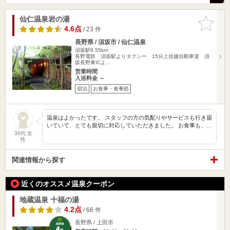
仙仁温泉岩の湯
お気に入
りに追加
4.6点
/ 23 件
長野県 / 須坂市 / 仙仁温泉
須坂駅9.55km
長野電鉄 須坂駅よりタクシー 15分上信越自動車道 須
坂長野東ICよ…
営業時間
入浴料金 ～
宿泊
お食事・食事処
温泉はよかったです。 スタッフの方の気配りやサービスも行き届
いていて、とても親切に対応していただきました。 お食事も、…
30代 女
性
関連情報から探す
近くのオススメ温泉クーポン
地蔵温泉 十福の湯
4.2点
/ 66 件
長野県 / 上田市