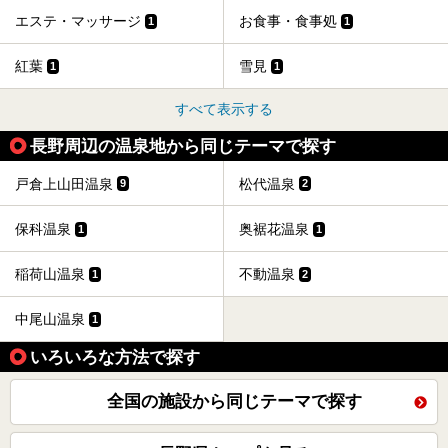
エステ・マッサージ
お食事・食事処
1
1
紅葉
雪見
1
1
すべて表示する
長野周辺の温泉地から同じテーマで探す
戸倉上山田温泉
松代温泉
9
2
保科温泉
奥裾花温泉
1
1
稲荷山温泉
不動温泉
1
2
中尾山温泉
1
いろいろな方法で探す
全国の施設から同じテーマで探す