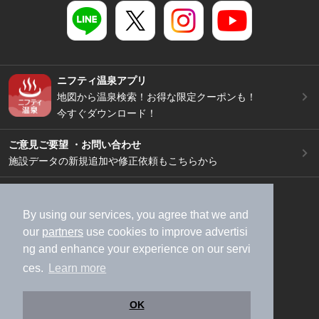
ニフティ温泉アプリ
地図から温泉検索！お得な限定クーポンも！
今すぐダウンロード！
ご意見ご要望 ・お問い合わせ
施設データの新規追加や修正依頼もこちらから
スマートフォン
/
PC
加盟店募集（資料請求）
広告出稿のご案内
By using our services, you agree that we and
our
partners
use cookies to improve advertisi
利用規約
ライフスタイルMEMBERS+規約
ng and enhance your experience on our servi
特定商取引法に基づく表記
ヘルプ
採用情報
ces.
Learn more
運営会社
個人情報保護ポリシー
©NIFTY Lifestyle Co., Ltd.
OK