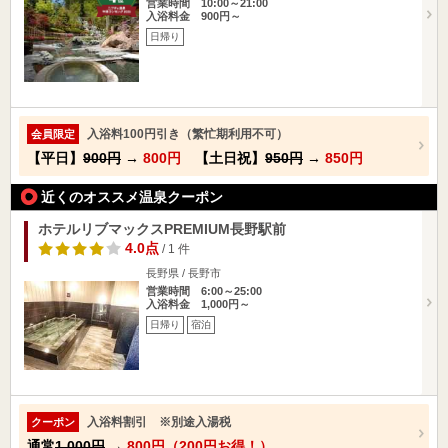
営業時間 10:00～21:00
入浴料金 900円～
日帰り
入浴料100円引き（繁忙期利用不可）
会員限定
【平日】
900円
→
800円
【土日祝】
950円
→
850円
近くのオススメ温泉クーポン
ホテルリブマックスPREMIUM長野駅前
4.0点
/ 1 件
長野県 / 長野市
営業時間 6:00～25:00
入浴料金 1,000円～
日帰り
宿泊
入浴料割引 ※別途入湯税
クーポン
通常
1,000円
→
800円（200円お得！）