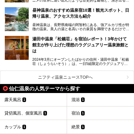
ニメの世界に迷い込んだような歴史的な建物と、湧き出る温
泉の恵みが魅力のお宿です。せっかく泊まるなら、その魅力
を隅々まで楽しみたいですよね。この記事では、金具屋での
昼神温泉のおすすめ温泉宿10選！観光スポット、日
滞在を最高の思い出にするための「楽しみ方」を徹底的にご
帰り温泉、アクセス方法も紹介
紹介します！
昼神温泉は、長野県南端の阿智村にある、強アルカリ性が特
徴の温泉。美人の湯と名高いその泉質を満喫できるだけでな
く、日本一の星空鑑賞ができる注目の温泉地です。
昼神温泉では、朝市などの観光スポットや、信州名物のおや
湯田中温泉「松籟荘」を宿泊レポート！3年かけて
きを楽しめるグルメスポットなど、観光を楽しむにはぴった
館主が作り上げた理想のラグジュアリー温泉旅館と
りの場所が豊富にあります。
この記事では、昼神温泉での滞在を充実させる宿泊施設や日
は
帰り温泉、見どころ満載の観光・グルメスポットに加え、ア
クセス方法も順に紹介します。
2024年3月にオープンしたばかりの信州・湯田中温泉「松籟
荘（しょうらいそう）」は、一日5組限定のラグジュアリー
温泉旅館。全室が源泉掛け流しの露天風呂、庭園付きで、プ
ライベートに楽しめる非日常感が味わえます。また宿泊者は
道向かいの「よろづや」の大浴場「桃山風呂」や共同浴場の
ニフティ温泉ニュースTOPへ
「湯田中大湯」も利用ができます。
仙仁温泉の人気テーマから探す
極上のお湯に浸り上質なお料理に舌鼓、特別な日に泊まりた
い湯田中温泉「松籟荘」を、実際に宿泊した目線で紹介しま
す。
露天風呂
混浴
1
1
貸切風呂、個室風呂
宿泊
1
1
カップル
絶景
1
1