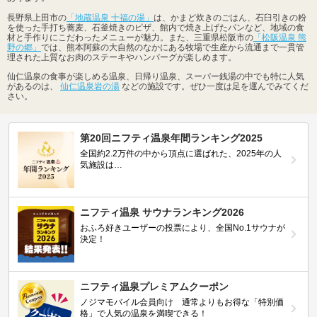
長野県上田市の
「地蔵温泉 十福の湯」
は、かまど炊きのごはん、石臼引きの粉
を使った手打ち蕎麦、石釜焼きのピザ、館内で焼き上げたパンなど、地域の食
材と手作りにこだわったメニューが魅力。また、三重県松阪市の
「松阪温泉 熊
野の郷」
では、熊本阿蘇の大自然のなかにある牧場で生産から流通まで一貫管
理された上質なお肉のステーキやハンバーグが楽しめます。
仙仁温泉の食事が楽しめる温泉、日帰り温泉、スーパー銭湯の中でも特に人気
があるのは、
仙仁温泉岩の湯
などの施設です。ぜひ一度は足を運んでみてくだ
さい。
第20回ニフティ温泉年間ランキング2025
全国約2.2万件の中から頂点に選ばれた、2025年の人
気施設は…
ニフティ温泉 サウナランキング2026
おふろ好きユーザーの投票により、全国No.1サウナが
決定！
ニフティ温泉プレミアムクーポン
ノジマモバイル会員向け 通常よりもお得な「特別価
格」で人気の温泉を満喫できる！