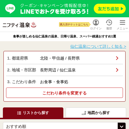
購入済チケットはこちら
ログイン
履歴
メニュー
食事が楽しめる仙仁温泉の温泉、日帰り温泉、スーパー銭湯おすすめ1選
仙仁温泉について詳しく知る >
1. 都道府県
北陸・甲信越 / 長野県
2. 地域・市区郡
長野周辺 / 仙仁温泉
3. こだわり条件
お食事・食事処
こだわり条件を変更する
リストから探す
地図から探す