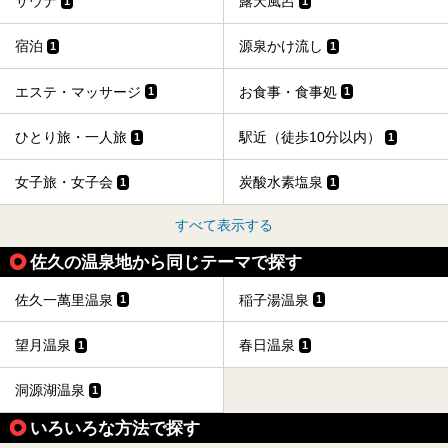
サウナ
露天風呂
1
1
宿泊
源泉かけ流し
1
1
エステ・マッサージ
お食事・食事処
1
1
ひとり旅・一人旅
駅近（徒歩10分以内）
1
1
女子旅・女子会
炭酸水素塩泉
1
1
すべて表示する
佐久の温泉地から同じテーマで探す
佐久一萬里温泉
稲子湯温泉
1
1
望月温泉
春日温泉
1
1
洞源湖温泉
1
いろいろな方法で探す