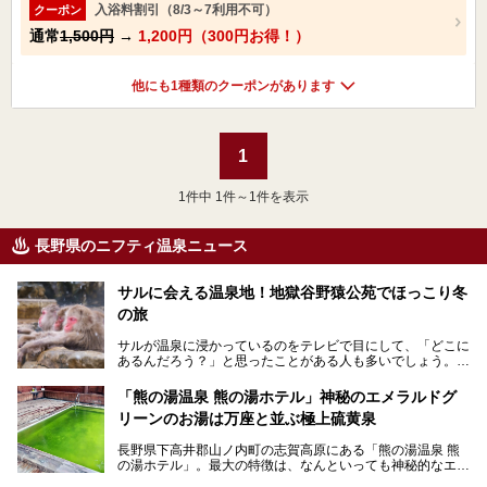
入浴料割引（8/3～7利用不可）
クーポン
通常
1,500円
→
1,200円（300円お得！）
他にも1種類のクーポンがあります
1
1
件中 1件～1件を表示
長野県のニフティ温泉ニュース
サルに会える温泉地！地獄谷野猿公苑でほっこり冬
の旅
サルが温泉に浸かっているのをテレビで目にして、「どこに
あるんだろう？」と思ったことがある人も多いでしょう。
この微笑ましい光景は、長野県にある「地獄谷野猿公苑」で
「熊の湯温泉 熊の湯ホテル」神秘のエメラルドグ
見られるもので、野生のサルが雪景色の中で温泉に浸かる姿
リーンのお湯は万座と並ぶ極上硫黄泉
を間近で観察できます。
長野県下高井郡山ノ内町の志賀高原にある「熊の湯温泉 熊
本記事では、地獄谷野猿公苑の魅力や見どころ、サルと温泉
の湯ホテル」。最大の特徴は、なんといっても神秘的なエメ
との関係性、地獄谷周辺の観光スポットについて紹介しま
ラルドグリーンのお湯。この美しいお湯に魅了され、何度も
す。サルを観察した後にほっこりと浸かれる温泉も紹介する