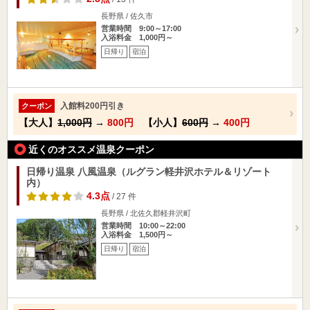
長野県 / 佐久市
営業時間 9:00～17:00
入浴料金 1,000円～
日帰り
宿泊
入館料200円引き
クーポン
【大人】
1,000円
→
800円
【小人】
600円
→
400円
近くのオススメ温泉クーポン
日帰り温泉 八風温泉（ルグラン軽井沢ホテル＆リゾート
内）
4.3点
/ 27 件
長野県 / 北佐久郡軽井沢町
営業時間 10:00～22:00
入浴料金 1,500円～
日帰り
宿泊