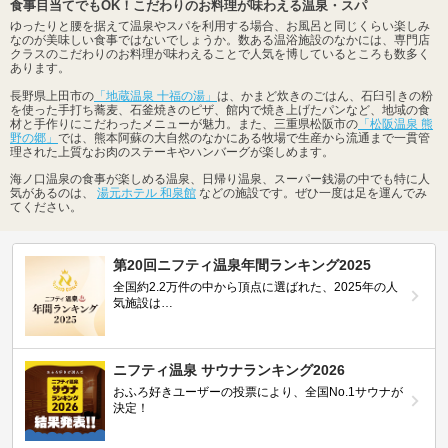
食事目当てでもOK！こだわりのお料理が味わえる温泉・スパ
ゆったりと腰を据えて温泉やスパを利用する場合、お風呂と同じくらい楽しみ
なのが美味しい食事ではないでしょうか。数ある温浴施設のなかには、専門店
クラスのこだわりのお料理が味わえることで人気を博しているところも数多く
あります。
長野県上田市の
「地蔵温泉 十福の湯」
は、かまど炊きのごはん、石臼引きの粉
を使った手打ち蕎麦、石釜焼きのピザ、館内で焼き上げたパンなど、地域の食
材と手作りにこだわったメニューが魅力。また、三重県松阪市の
「松阪温泉 熊
野の郷」
では、熊本阿蘇の大自然のなかにある牧場で生産から流通まで一貫管
理された上質なお肉のステーキやハンバーグが楽しめます。
海ノ口温泉の食事が楽しめる温泉、日帰り温泉、スーパー銭湯の中でも特に人
気があるのは、
湯元ホテル 和泉館
などの施設です。ぜひ一度は足を運んでみ
てください。
第20回ニフティ温泉年間ランキング2025
全国約2.2万件の中から頂点に選ばれた、2025年の人
気施設は…
ニフティ温泉 サウナランキング2026
おふろ好きユーザーの投票により、全国No.1サウナが
決定！