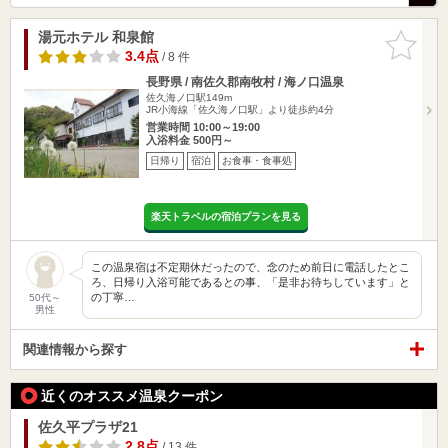
湯元ホテル 和泉館
お気に入
りに追加
3.4点
/ 8 件
長野県 / 南佐久郡南牧村 / 海ノ口温泉
佐久海ノ口駅149m
JR小海線「佐久海ノ口駅」より徒歩約4分
営業時間 10:00～19:00
入浴料金 500円～
日帰り
宿泊
お食事・食事処
楽天トラベルの宿泊プランを見る
この温泉宿は不定期休だったので、念のため前日に電話したとこ
ろ、日帰り入浴可能であるとの事、「是非お待ちしています」と
の丁寧…
50代～
男性
関連情報から探す
近くのオススメ温泉クーポン
佐久平プラザ21
2.8点
/ 13 件