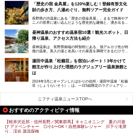
リピートするファンも多い温泉です。冬はスキーと一緒に楽
ので、野生のサルを観察する貴重な自然体験と温泉をあわせ
「歴史の宿 金具屋」を120%楽しむ！登録有形文化
しみたい極上の温泉を紹介します。
て楽しみたい人は、ぜひ参考にしてください。
財の歩き方、八湯めぐり、無料ツアー完全ガイド
長野県の渋温泉にある「歴史の宿金具屋」。まるで映画やア
ニメの世界に迷い込んだような歴史的な建物と、湧き出る温
泉の恵みが魅力のお宿です。せっかく泊まるなら、その魅力
を隅々まで楽しみたいですよね。この記事では、金具屋での
昼神温泉のおすすめ温泉宿10選！観光スポット、日
滞在を最高の思い出にするための「楽しみ方」を徹底的にご
帰り温泉、アクセス方法も紹介
紹介します！
昼神温泉は、長野県南端の阿智村にある、強アルカリ性が特
徴の温泉。美人の湯と名高いその泉質を満喫できるだけでな
く、日本一の星空鑑賞ができる注目の温泉地です。
昼神温泉では、朝市などの観光スポットや、信州名物のおや
湯田中温泉「松籟荘」を宿泊レポート！3年かけて
きを楽しめるグルメスポットなど、観光を楽しむにはぴった
館主が作り上げた理想のラグジュアリー温泉旅館と
りの場所が豊富にあります。
この記事では、昼神温泉での滞在を充実させる宿泊施設や日
は
帰り温泉、見どころ満載の観光・グルメスポットに加え、ア
クセス方法も順に紹介します。
2024年3月にオープンしたばかりの信州・湯田中温泉「松籟
荘（しょうらいそう）」は、一日5組限定のラグジュアリー
温泉旅館。全室が源泉掛け流しの露天風呂、庭園付きで、プ
ライベートに楽しめる非日常感が味わえます。また宿泊者は
道向かいの「よろづや」の大浴場「桃山風呂」や共同浴場の
ニフティ温泉ニュースTOPへ
「湯田中大湯」も利用ができます。
おすすめのアクティビティ情報
極上のお湯に浸り上質なお料理に舌鼓、特別な日に泊まりた
い湯田中温泉「松籟荘」を、実際に宿泊した目線で紹介しま
す。
【軽井沢近郊・信州長野／関東群馬】キャニオニング 夏の川遊
び アドベンチャー ◎小1〜OK！自然体験レジャー 川下り滝滑
り、渓谷 源流探検