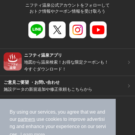
ニフティ温泉公式アカウントをフォローして
おトク情報やクーポン情報を受け取ろう
ニフティ温泉アプリ
地図から温泉検索！お得な限定クーポンも！
今すぐダウンロード！
ご意見ご要望 ・お問い合わせ
施設データの新規追加や修正依頼もこちらから
スマートフォン
/
PC
加盟店募集（資料請求）
広告出稿のご案内
By using our services, you agree that we and
our
partners
use cookies to improve advertisi
利用規約
ライフスタイルMEMBERS+規約
ng and enhance your experience on our servi
特定商取引法に基づく表記
ヘルプ
採用情報
ces.
Learn more