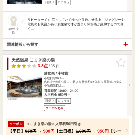
日帰り
ロウリュ
リピーターです 広々していてゆったり過ごせる上、ジャグジーや
電気のお風呂があり炭酸泉で体が温まり関節痛が緩和するので良
く…
40代 女
性
関連情報から探す
天然温泉 こまき楽の湯
お気に入
りに追加
3.3点
/ 35 件
愛知県 / 小牧市
小牧口駅891m
名鉄小牧線｢小牧口」駅より徒歩約15分名古屋高速小牧線
小牧南出口よ…
営業時間 10:00～24:00
入浴料金 950円～
日帰り
ロウリュ
クーポンあり
＜こまき楽の湯＞入泉料50円引き
クーポン
【平日】
950円
→
900円
【土日祝】
1,000円
→
950円
【シー