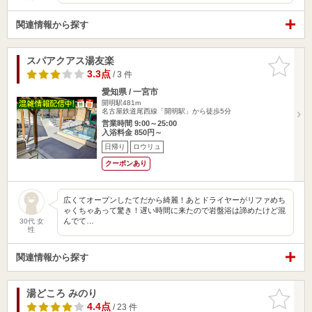
関連情報から探す
スパアクアス湯友楽
お気に入
りに追加
3.3点
/ 3 件
愛知県 / 一宮市
開明駅481m
名古屋鉄道尾西線「開明駅」から徒歩5分
営業時間 9:00～25:00
入浴料金 850円～
日帰り
ロウリュ
クーポンあり
広くてオープンしたてだから綺麗！あとドライヤーがリファめち
ゃくちゃあって驚き！遅い時間に来たので岩盤浴は諦めたけど混
んでて…
30代 女
性
関連情報から探す
湯どころ みのり
お気に入
りに追加
4.4点
/ 23 件