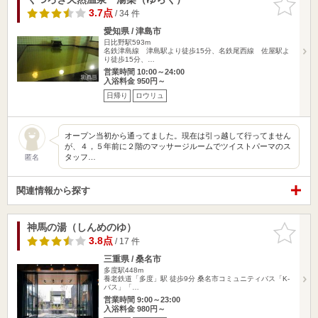
りに追加
3.7点
/ 34 件
愛知県 / 津島市
日比野駅593m
名鉄津島線 津島駅より徒歩15分、名鉄尾西線 佐屋駅よ
り徒歩15分、…
営業時間 10:00～24:00
入浴料金 950円～
日帰り
ロウリュ
オープン当初から通ってました。現在は引っ越して行ってません
が、４，５年前に２階のマッサージルームでツイストパーマのス
タッフ…
匿名
関連情報から探す
神馬の湯（しんめのゆ）
お気に入
りに追加
3.8点
/ 17 件
三重県 / 桑名市
多度駅448m
養老鉄道「多度」駅 徒歩9分 桑名市コミュニティバス「K-
バス」「…
営業時間 9:00～23:00
入浴料金 980円～