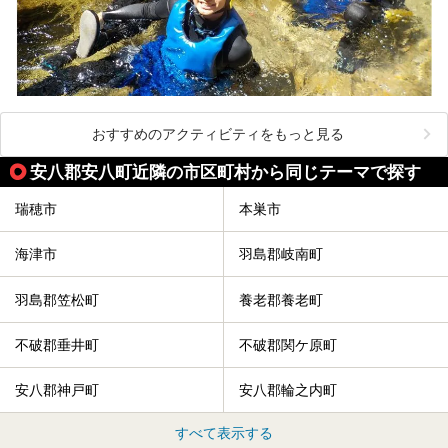
おすすめのアクティビティをもっと見る
安八郡安八町近隣の市区町村から同じテーマで探す
瑞穂市
本巣市
海津市
羽島郡岐南町
羽島郡笠松町
養老郡養老町
不破郡垂井町
不破郡関ケ原町
安八郡神戸町
安八郡輪之内町
すべて表示する