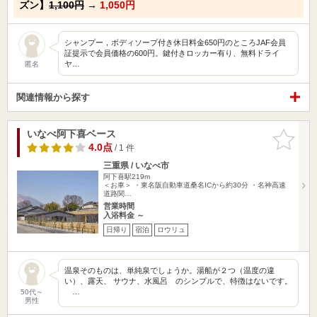
ズン】
1,100円
→
1,050円
シャンプー，ボディソープ付き休日料金650円のところJAF会員
証提示で会員価格の600円。鍵付きロッカー有り、無料ドライ
ヤ…
匿名
関連情報から探す
いなべ阿下喜ベース
お気に入
りに追加
4.0点
/ 1 件
三重県 / いなべ市
阿下喜駅219m
＜お車＞ ・東名阪自動車道桑名ICから約30分 ・名神高速
道路関…
営業時間
入浴料金 ～
日帰り
宿泊
ロウリュ
温泉そのものは、単純泉でしょうか。湯船が２つ（温度の違
い）、露天、 サウナ、水風呂 のシンプルで、特徴はないです。
…
50代～
男性