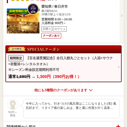
愛知県 / 春日井市
勝川駅882m
JR勝川駅より徒歩12分
営業時間 8:00～24:00
入浴料金 900円～
日帰り
ロウリュ
クーポンあり
【百名湯受賞記念】全日入館丸ごとセット（入浴+サウナ
期間限定
+岩盤浴+レンタルタオル）
※シーズン料金設定期間利用不可
通常
1,690円
→
1,300円（390円お得！）
他にも3種類のクーポンがあります
今年に入ってから、行きつけの風呂屋はここになりました(笑) 風
呂好きで、リタイア後の楽しみは、妻と週に何度か行く温泉…
50代～
男性
関連情報から探す