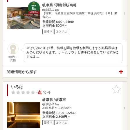
岐阜県 / 羽島郡岐南町
岐南駅121m
【電車】 名鉄名古屋本線 岐南駅下車徒歩約2分 【車】 東
海北…
営業時間 6:00～24:00
入浴料金 800円～
日帰り
ロウリュ
やはりみのりは1番。情報を聞き他県も利用しますが結局最後は
みのりに収まります。ホームサウナと勝手に命名していますがこ
じんま…
50代～
女性
関連情報から探す
いろは
お気に入
りに追加
-点
/ 0 件
岐阜県 / 岐阜市
岐阜駅433m
JR岐阜駅から徒歩5分
営業時間 10:00～22:30
入浴料金 2,800円～
日帰り
ロウリュ