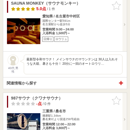
SAUNA MONKEY（サウナモンキー）
お気に入
りに追加
5.0点
/ 1 件
愛知県 / 名古屋市中村区
国際センター駅591m
名古屋駅から徒歩5分
営業時間 9:00～24:00
入浴料金 1,500円～
日帰り
ロウリュ
最新型令和サウナ！ メインサウナのマウンテンは 30人は入れそ
うな大箱、暑さも十分！ 20分に一回のオートロウリ…
40代 男
性
関連情報から探す
987サウナ（クワナサウナ）
お気に入
りに追加
-点
/ 0 件
三重県 / 桑名市
播磨駅1.34km
桑名東ICより国道258号経由
営業時間 12:00～22:00
入浴料金 3,800円～