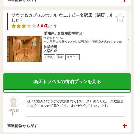
サウナ＆カプセルホテル ウェルビー名駅店（閉店しま
お気に入
した）
りに追加
3.0点
/ 3 件
愛知県 / 名古屋市中村区
名古屋駅467m
名古屋駅より徒歩10分名古屋駅南、笹島交差点のすぐそば
営業時間
入浴料金 ～
日帰り
宿泊
ロウリュ
楽天トラベルの宿泊プランを見る
様々な種類のサウナが用意されており、楽しめました。 最近話題
のロウリュウが印象的です。 またぜひ利用したいです。
20代 女
性
関連情報から探す