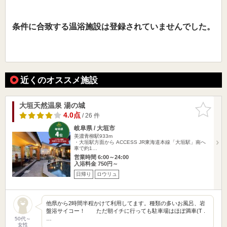
条件に合致する温浴施設は登録されていませんでした。
近くのオススメ施設
大垣天然温泉 湯の城
お気に入
りに追加
4.0点
/ 26 件
岐阜県 / 大垣市
美濃青柳駅933m
・大垣駅方面から ACCESS JR東海道本線「大垣駅」南へ
車で約1…
営業時間 6:00～24:00
入浴料金 750円～
日帰り
ロウリュ
他県から2時間半程かけて利用してます。種類の多いお風呂、岩
盤浴サイコー！ ただ朝イチに行っても駐車場はほぼ満車(T .
…
50代～
女性