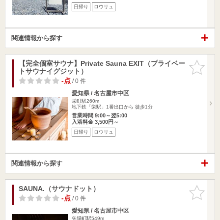
日帰り
ロウリュ
関連情報から探す
【完全個室サウナ】Private Sauna EXIT（プライベー
お気に入
トサウナイグジット）
りに追加
-点
/ 0 件
愛知県 / 名古屋市中区
栄町駅260m
地下鉄「栄駅」1番出口から 徒歩1分
営業時間 9:00～翌5:00
入浴料金 3,500円～
日帰り
ロウリュ
関連情報から探す
SAUNA.（サウナドット）
お気に入
りに追加
-点
/ 0 件
愛知県 / 名古屋市中区
矢場町駅549m