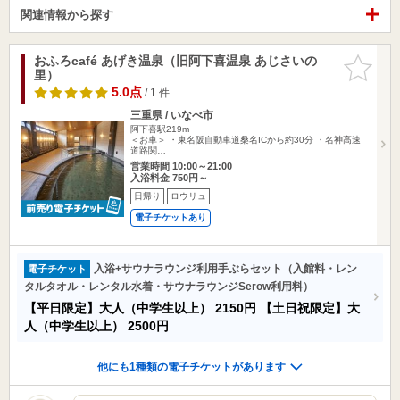
関連情報から探す
おふろcafé あげき温泉（旧阿下喜温泉 あじさいの
お気に入
里）
りに追加
5.0点
/ 1 件
三重県 / いなべ市
阿下喜駅219m
＜お車＞ ・東名阪自動車道桑名ICから約30分 ・名神高速
道路関…
営業時間 10:00～21:00
入浴料金 750円～
日帰り
ロウリュ
電子チケットあり
入浴+サウナラウンジ利用手ぶらセット（入館料・レン
電子チケット
タルタオル・レンタル水着・サウナラウンジSerow利用料）
【平日限定】大人（中学生以上）
2150円
【土日祝限定】大
人（中学生以上）
2500円
他にも1種類の電子チケットがあります