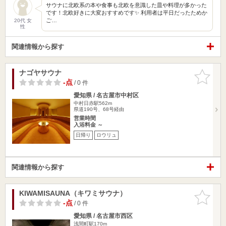
サウナに北欧系の本や食事も北欧を意識した皿や料理が多かった
です！北欧好きに大変おすすめです✨ 利用者は平日だったためか
ご…
20代 女
性
関連情報から探す
ナゴヤサウナ
お気に入
りに追加
-点
/ 0 件
愛知県 / 名古屋市中村区
中村日赤駅562m
県道190号、68号経由
営業時間
入浴料金 ～
日帰り
ロウリュ
関連情報から探す
KIWAMISAUNA（キワミサウナ）
お気に入
りに追加
-点
/ 0 件
愛知県 / 名古屋市西区
浅間町駅170m