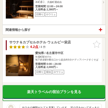
本町通り、呉服町通経由
営業時間 12:00～24:00
入浴料金 2,380円～
日帰り
ロウリュ
関連情報から探す
サウナ＆カプセルホテル ウェルビー栄店
お気に入
りに追加
4.2点
/ 4 件
愛知県 / 名古屋市中区
矢場町駅407m
地下鉄栄駅8番出口から徒歩約5分ナディアパークすぐそば
営業時間 0:00～24:00
入浴料金 2,000円～
日帰り
宿泊
ロウリュ
楽天トラベルの宿泊プランを見る
サウナの種類がとても充実しています。 沢山汗をかいてすっきり