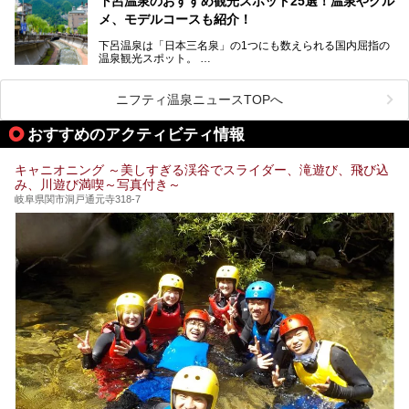
下呂温泉のおすすめ観光スポット25選！温泉やグル
今回は、平湯温泉の観光スポットとおすすめの温泉施設を紹
メ、モデルコースも紹介！
介します。気になる温泉をぜひチェックしてみてください。
下呂温泉は「日本三名泉」の1つにも数えられる国内屈指の
温泉観光スポット。
訪れる際には美肌で知られるお湯とあわせて、当地ならでは
のグルメを楽しんだり、周辺にある名所にも足を伸ばしたり
したいもの。
ニフティ温泉ニュースTOPへ
本記事では、下呂温泉エリアにあるおすすめの観光スポット
おすすめのアクティビティ情報
をご紹介するとともに散策する際のモデルコースもご提案。
下呂温泉観光をたっぷりとガイドします！
キャニオニング ～美しすぎる渓谷でスライダー、滝遊び、飛び込
み、川遊び満喫～写真付き～
岐阜県関市洞戸通元寺318-7