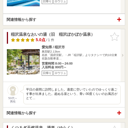
日帰り
ロウリュ
関連情報から探す
稲沢温泉なおいの湯（旧 稲沢ぽかぽか温泉）
お気に入
りに追加
5.0点
/ 1 件
愛知県 / 稲沢市
奥田駅2.13km
名鉄「国府宮駅」・JR「稲沢駅」よりタクシーで約10分東
名阪自動車道…
営業時間 8:00～24:00
入浴料金 800円～
日帰り
ロウリュ
平日の昼間に訪問しました。適度に空いていたのでゆっくり過ご
す事が出来ました。超ぬる湯という、青い30度くらいのお風呂が
とて…
50代～
男性
関連情報から探す
くつろぎ天然温泉 湯楽（ゆらく）
お気に入