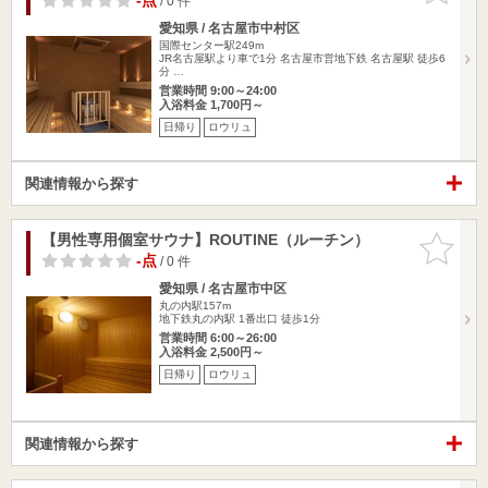
-点
/ 0 件
愛知県 / 名古屋市中村区
国際センター駅249m
JR名古屋駅より車で1分 名古屋市営地下鉄 名古屋駅 徒歩6
分 …
営業時間 9:00～24:00
入浴料金 1,700円～
日帰り
ロウリュ
関連情報から探す
【男性専用個室サウナ】ROUTINE（ルーチン）
お気に入
りに追加
-点
/ 0 件
愛知県 / 名古屋市中区
丸の内駅157m
地下鉄丸の内駅 1番出口 徒歩1分
営業時間 6:00～26:00
入浴料金 2,500円～
日帰り
ロウリュ
関連情報から探す