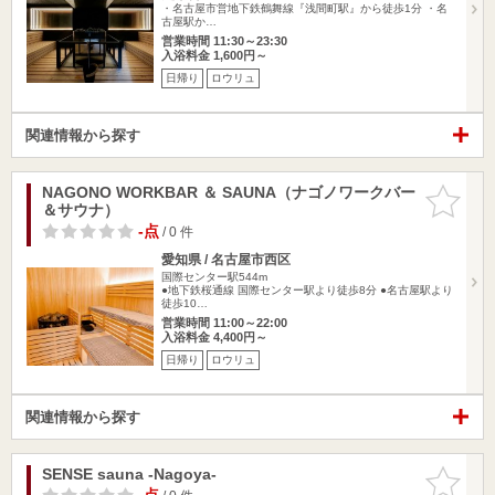
・名古屋市営地下鉄鶴舞線『浅間町駅』から徒歩1分 ・名
古屋駅か…
営業時間 11:30～23:30
入浴料金 1,600円～
日帰り
ロウリュ
関連情報から探す
NAGONO WORKBAR ＆ SAUNA（ナゴノワークバー
お気に入
＆サウナ）
りに追加
-点
/ 0 件
愛知県 / 名古屋市西区
国際センター駅544m
●地下鉄桜通線 国際センター駅より徒歩8分 ●名古屋駅より
徒歩10…
営業時間 11:00～22:00
入浴料金 4,400円～
日帰り
ロウリュ
関連情報から探す
SENSE sauna -Nagoya-
お気に入
りに追加