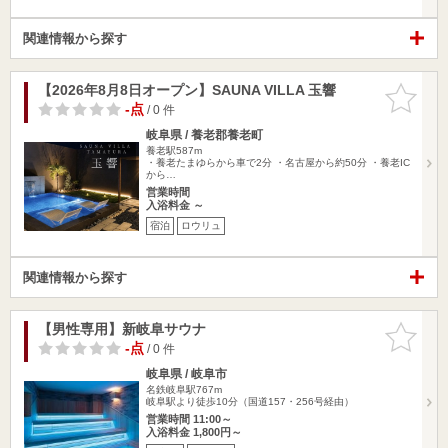
関連情報から探す
【2026年8月8日オープン】SAUNA VILLA 玉響
お気に入
りに追加
-点
/ 0 件
岐阜県 / 養老郡養老町
養老駅587m
・養老たまゆらから車で2分 ・名古屋から約50分 ・養老IC
から…
営業時間
入浴料金 ～
宿泊
ロウリュ
関連情報から探す
【男性専用】新岐阜サウナ
お気に入
りに追加
-点
/ 0 件
岐阜県 / 岐阜市
名鉄岐阜駅767m
岐阜駅より徒歩10分（国道157・256号経由）
営業時間 11:00～
入浴料金 1,800円～