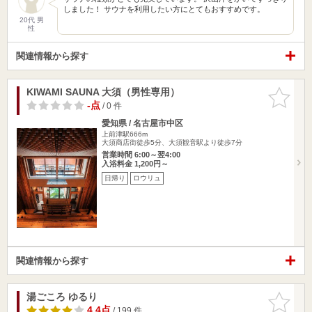
しました！ サウナを利用したい方にとてもおすすめです。
20代 男
性
関連情報から探す
KIWAMI SAUNA 大須（男性専用）
お気に入
りに追加
-点
/ 0 件
愛知県 / 名古屋市中区
上前津駅666m
大須商店街徒歩5分、大須観音駅より徒歩7分
営業時間 6:00～翌4:00
入浴料金 1,200円～
日帰り
ロウリュ
関連情報から探す
湯ごころ ゆるり
お気に入
りに追加
4.4点
/ 199 件