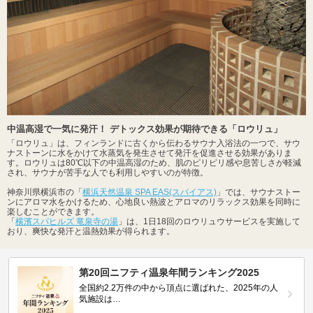
中温高湿で一気に発汗！ デトックス効果が期待できる「ロウリュ」
「ロウリュ」は、フィンランドに古くから伝わるサウナ入浴法の一つで、サウ
ナストーンに水をかけて水蒸気を発生させて発汗を促進させる効果がありま
す。ロウリュは80℃以下の中温高湿のため、肌のピリピリ感や息苦しさが軽減
され、サウナが苦手な人でも利用しやすいのが特徴。
神奈川県横浜市の「
横浜天然温泉 SPA EAS(スパイアス)
」では、サウナストー
ンにアロマ水をかけるため、心地良い熱波とアロマのリラックス効果を同時に
楽しむことができます。
「
横濱スパヒルズ 竜泉寺の湯
」は、1日18回のロウリュウサービスを実施して
おり、爽快な発汗と温熱効果が得られます。
第20回ニフティ温泉年間ランキング2025
全国約2.2万件の中から頂点に選ばれた、2025年の人
気施設は…