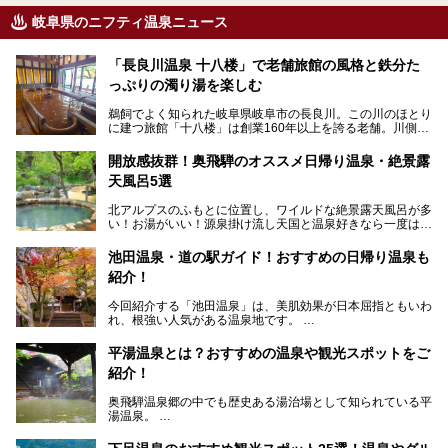
岐阜県のニフティ温泉ニュース
「長良川温泉 十八楼」で老舗旅館の風格と鉄分た
っぷりの濁り湯を楽しむ
鵜飼でよく知られた岐阜県岐阜市の長良川。この川のほとり
に建つ旅館「十八楼」は創業160年以上を誇る老舗。川側の
客室からは長良川を一望、温泉はインパクトのある赤褐色の
濁り湯で、地産地消にこだわった食事も定評があります。
開放感抜群！奥飛騨のオススメ日帰り温泉・絶景露
天風呂5選
そして大浴場は日帰り入浴もできるんですよ。泊まりでも日
帰りでも楽しめる「十八楼」を、周辺の川原町の町並みや、
北アルプスのふもとに位置し、ワイルドな絶景露天風呂が多
岐阜の手仕事に触れる旅とともに楽しんでみてはいかがでし
い！お湯がいい！源泉掛け流し天国と温泉好きなら一度は行
ょう！
きたいと思う岐阜県の奥飛騨温泉郷。
───
池田温泉・道の駅ガイド！おすすめの日帰り温泉も
「平湯温泉」「福地温泉」「新平湯温泉」「栃尾温泉」「新
提供元：岐阜県【PR】
紹介！
穂高温泉」と5つの温泉地を総称して奥飛騨温泉郷と呼びま
この記事は岐阜県のPR記事です。
すが、この中でも気軽に日帰りで楽しめる開放感抜群の露天
今回紹介する「池田温泉」は、美肌効果が日本屈指ともいわ
風呂を5ヶ所ご紹介したいと思います。いずれも素晴らしい
れ、根強い人気がある温泉地です。
温泉ですよ！
岐阜県にあり、名古屋からは日帰りで、東京や大阪からなら
温泉旅として利用することができます。
平湯温泉とは？おすすめの温泉や観光スポットをご
紹介！
池田温泉には道の駅があるなど、温泉、観光、買い物と、さ
まざまな楽しみ方が可能です。
奥飛騨温泉郷の中でも歴史ある湯治場として知られている平
そんな池田温泉の魅力を詳しく紹介していきます！
湯温泉。
岐阜県と長野県を結ぶ安房トンネルの開通以来、東京方面か
らの利用客も増え、ますます賑わいを見せています。そこで