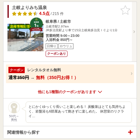
土岐よりみち温泉
お気に入
りに追加
4.5点
/ 215 件
岐阜県 / 土岐市
土岐市駅2.97km
JR多治見駅より車で15分土岐南多治見ＩＣより1分
営業時間 9:00～23:00
入浴料金 850円～
日帰り
ロウリュ
クーポンあり
レンタルタオル無料
クーポン
通常
350円
→
無料（350円お得！）
他にも1種類のクーポンがあります
とにかくゆっくり長いこと楽しめる！ 炭酸泉はとても気持ちよ
く、岩盤浴も6部屋あって飽きずに楽しめた。 休憩室のリクラ
イ…
50代～
男性
関連情報から探す