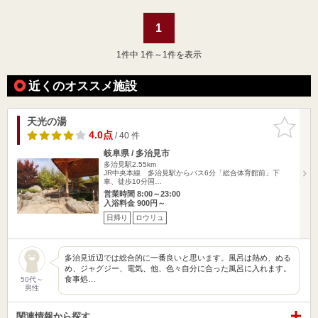
1
1
件中 1件～1件を表示
近くのオススメ施設
天光の湯
お気に入
りに追加
4.0点
/ 40 件
岐阜県 / 多治見市
多治見駅2.55km
JR中央本線 多治見駅からバス6分「総合体育館前」下
車、徒歩10分国…
営業時間 8:00～23:00
入浴料金 900円～
日帰り
ロウリュ
多治見近辺では総合的に一番良いと思います。風呂は熱め、ぬる
め、ジャグジー、電気、他、色々自分に合った風呂に入れます。
食事処…
50代～
男性
関連情報から探す