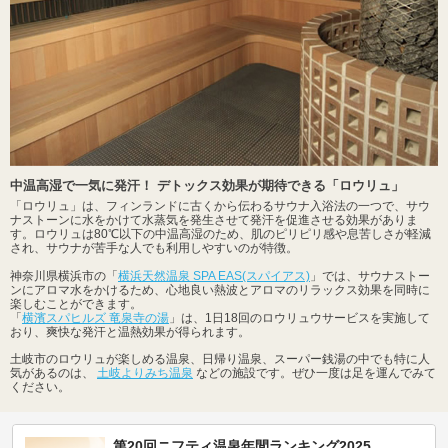
中温高湿で一気に発汗！ デトックス効果が期待できる「ロウリュ」
「ロウリュ」は、フィンランドに古くから伝わるサウナ入浴法の一つで、サウ
ナストーンに水をかけて水蒸気を発生させて発汗を促進させる効果がありま
す。ロウリュは80℃以下の中温高湿のため、肌のピリピリ感や息苦しさが軽減
され、サウナが苦手な人でも利用しやすいのが特徴。
神奈川県横浜市の「
横浜天然温泉 SPA EAS(スパイアス)
」では、サウナストー
ンにアロマ水をかけるため、心地良い熱波とアロマのリラックス効果を同時に
楽しむことができます。
「
横濱スパヒルズ 竜泉寺の湯
」は、1日18回のロウリュウサービスを実施して
おり、爽快な発汗と温熱効果が得られます。
土岐市のロウリュが楽しめる温泉、日帰り温泉、スーパー銭湯の中でも特に人
気があるのは、
土岐よりみち温泉
などの施設です。ぜひ一度は足を運んでみて
ください。
第20回ニフティ温泉年間ランキング2025