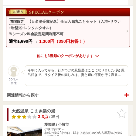
【百名湯受賞記念】全日入館丸ごとセット（入浴+サウナ
期間限定
+岩盤浴+レンタルタオル）
※シーズン料金設定期間利用不可
通常
1,690円
→
1,300円（390円お得！）
他にも3種類のクーポンがあります
今年に入ってから、行きつけの風呂屋はここになりました(笑) 風
呂好きで、リタイア後の楽しみは、妻と週に何度か行く温泉…
50代～
男性
関連情報から探す
天然温泉 こまき楽の湯
お気に入
りに追加
3.3点
/ 35 件
愛知県 / 小牧市
小牧口駅891m
名鉄小牧線｢小牧口」駅より徒歩約15分名古屋高速小牧線