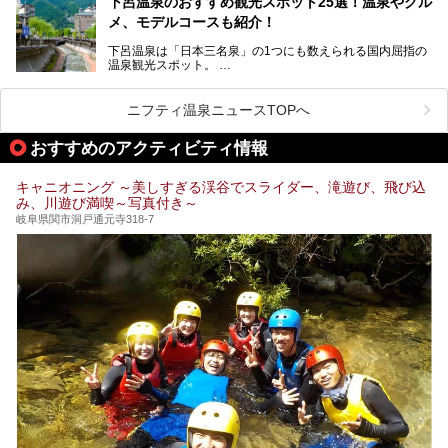
下呂温泉のおすすめ観光スポット25選！温泉やグル
今回は、平湯温泉の観光スポットとおすすめの温泉施設を紹
メ、モデルコースも紹介！
介します。気になる温泉をぜひチェックしてみてください。
下呂温泉は「日本三名泉」の1つにも数えられる国内屈指の
温泉観光スポット。
訪れる際には美肌で知られるお湯とあわせて、当地ならでは
のグルメを楽しんだり、周辺にある名所にも足を伸ばしたり
したいもの。
ニフティ温泉ニュースTOPへ
本記事では、下呂温泉エリアにあるおすすめの観光スポット
おすすめのアクティビティ情報
をご紹介するとともに散策する際のモデルコースもご提案。
下呂温泉観光をたっぷりとガイドします！
キャニオニング ～美しすぎる渓谷でスライダー、滝遊び、飛び込
み、川遊び満喫～写真付き～
岐阜県関市洞戸通元寺318-7