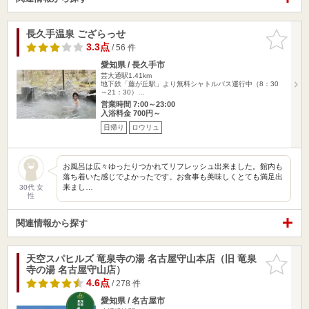
長久手温泉 ござらっせ
お気に入
りに追加
3.3点
/ 56 件
愛知県 / 長久手市
芸大通駅1.41km
地下鉄「藤が丘駅」より無料シャトルバス運行中（8：30
～21：30）…
営業時間 7:00～23:00
入浴料金 700円～
日帰り
ロウリュ
お風呂は広々ゆったりつかれてリフレッシュ出来ました。館内も
落ち着いた感じでよかったです。お食事も美味しくとても満足出
来まし…
30代 女
性
関連情報から探す
天空スパヒルズ 竜泉寺の湯 名古屋守山本店（旧 竜泉
お気に入
寺の湯 名古屋守山店）
りに追加
4.6点
/ 278 件
愛知県 / 名古屋市