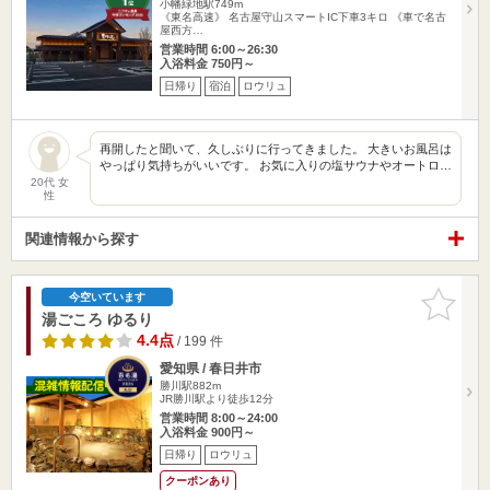
小幡緑地駅749m
《東名高速》 名古屋守山スマートIC下車3キロ 《車で名古
屋西方…
営業時間 6:00～26:30
入浴料金 750円～
日帰り
宿泊
ロウリュ
再開したと聞いて、久しぶりに行ってきました。 大きいお風呂は
やっぱり気持ちがいいです。 お気に入りの塩サウナやオートロ…
20代 女
性
関連情報から探す
お気に入
今空いています
りに追加
湯ごころ ゆるり
4.4点
/ 199 件
愛知県 / 春日井市
勝川駅882m
JR勝川駅より徒歩12分
営業時間 8:00～24:00
入浴料金 900円～
日帰り
ロウリュ
クーポンあり