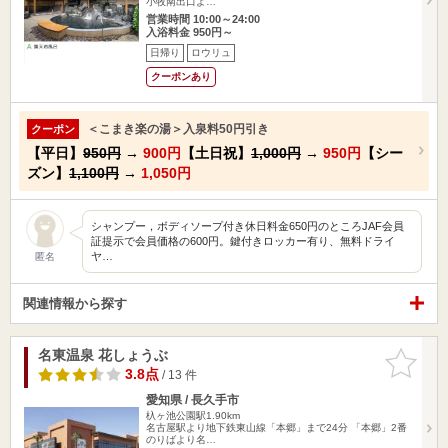
小牧南出口よ…
営業時間 10:00～24:00
入浴料金 950円～
日帰り
ロウリュ
クーポンあり
＜こまき楽の湯＞入泉料50円引き
クーポン
【平日】
950円
→
900円
【土日祝】
1,000円
→
950円
【シー
ズン】
1,100円
→
1,050円
シャンプー，ボディソープ付き休日料金650円のところJAF会員
証提示で会員価格の600円。鍵付きロッカー有り、無料ドライ
ヤ…
匿名
関連情報から探す
名東温泉 花しょうぶ
お気に入
りに追加
3.8点
/ 13 件
愛知県 / 長久手市
杁ヶ池公園駅1.90km
名古屋駅より地下鉄東山線「本郷」まで24分 「本郷」2番
のりばより名…