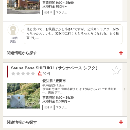
営業時間 9:00～25:00
入浴料金 820円～
日帰り
ロウリュ
他と比べて、お風呂が少し小さいですが、公式キャラクターがめ
っちゃかわいいし、岩盤浴に行くととろっとろになれる。もう最
高でし…
～10代
男性
関連情報から探す
Sauna Base SHIFUKU（サウナベース シフク）
お気に入
りに追加
-点
/ 0 件
愛知県 / 豊田市
平戸橋駅9.71km
県道39号経由 豊田市駅または浄水駅からバスで足助方面
へ。田振で下…
営業時間 8:00～19:30
入浴料金 2,000円～
日帰り
ロウリュ
関連情報から探す