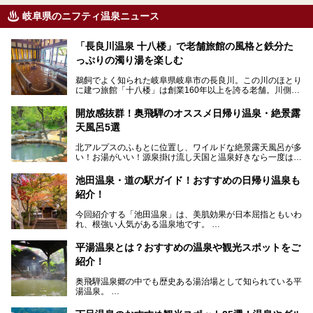
岐阜県のニフティ温泉ニュース
「長良川温泉 十八楼」で老舗旅館の風格と鉄分た
っぷりの濁り湯を楽しむ
鵜飼でよく知られた岐阜県岐阜市の長良川。この川のほとり
に建つ旅館「十八楼」は創業160年以上を誇る老舗。川側の
客室からは長良川を一望、温泉はインパクトのある赤褐色の
濁り湯で、地産地消にこだわった食事も定評があります。
開放感抜群！奥飛騨のオススメ日帰り温泉・絶景露
天風呂5選
そして大浴場は日帰り入浴もできるんですよ。泊まりでも日
帰りでも楽しめる「十八楼」を、周辺の川原町の町並みや、
北アルプスのふもとに位置し、ワイルドな絶景露天風呂が多
岐阜の手仕事に触れる旅とともに楽しんでみてはいかがでし
い！お湯がいい！源泉掛け流し天国と温泉好きなら一度は行
ょう！
きたいと思う岐阜県の奥飛騨温泉郷。
───
池田温泉・道の駅ガイド！おすすめの日帰り温泉も
「平湯温泉」「福地温泉」「新平湯温泉」「栃尾温泉」「新
提供元：岐阜県【PR】
紹介！
穂高温泉」と5つの温泉地を総称して奥飛騨温泉郷と呼びま
この記事は岐阜県のPR記事です。
すが、この中でも気軽に日帰りで楽しめる開放感抜群の露天
今回紹介する「池田温泉」は、美肌効果が日本屈指ともいわ
風呂を5ヶ所ご紹介したいと思います。いずれも素晴らしい
れ、根強い人気がある温泉地です。
温泉ですよ！
岐阜県にあり、名古屋からは日帰りで、東京や大阪からなら
温泉旅として利用することができます。
平湯温泉とは？おすすめの温泉や観光スポットをご
紹介！
池田温泉には道の駅があるなど、温泉、観光、買い物と、さ
まざまな楽しみ方が可能です。
奥飛騨温泉郷の中でも歴史ある湯治場として知られている平
そんな池田温泉の魅力を詳しく紹介していきます！
湯温泉。
岐阜県と長野県を結ぶ安房トンネルの開通以来、東京方面か
らの利用客も増え、ますます賑わいを見せています。そこで