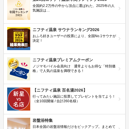
全国約2.2万件の中から頂点に選ばれた、2025年の人
気施設は…
ニフティ温泉 サウナランキング2026
おふろ好きユーザーの投票により、全国No.1サウナが
決定！
ニフティ温泉プレミアムクーポン
ノジマモバイル会員向け 通常よりもお得な「特別価
格」で人気の温泉を満喫できる！
【ニフティ温泉 百名湯2026】
行ってみたい施設に投票してプレゼントを当てよう！
（全10回開催 / 合計260名様）
岩盤浴特集
日本全国の岩盤浴情報だけをピックアップ。まとめて