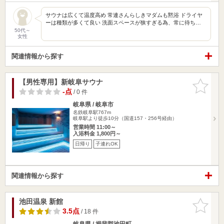
サウナは広くて温度高め 常連さんらしきマダムも黙浴 ドライヤ
ーは種類が多くて良い 洗面スペースが狭すぎる為、常に待ち…
50代～
女性
関連情報から探す
【男性専用】新岐阜サウナ
お気に入
りに追加
-点
/ 0 件
岐阜県 / 岐阜市
名鉄岐阜駅767m
岐阜駅より徒歩10分（国道157・256号経由）
営業時間 11:00～
入浴料金 1,800円～
日帰り
子連れOK
関連情報から探す
池田温泉 新館
お気に入
りに追加
3.5点
/ 18 件
岐阜県 / 揖斐郡池田町