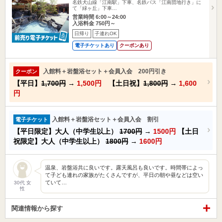
名鉄犬山線「江南駅」下車、名鉄バス「江南団地行き」に
て「緑ヶ丘」下車…
営業時間 6:00～24:00
入浴料金 750円～
日帰り
子連れOK
電子チケットあり
クーポンあり
入館料＋岩盤浴セット＋会員入会 200円引き
クーポン
【平日】
1,700円
→
1,500円
【土日祝】
1,800円
→
1,600
円
入館料＋岩盤浴セット＋会員入会 割引
電子チケット
【平日限定】大人（中学生以上）
1700円
→
1500円
【土日
祝限定】大人（中学生以上）
1800円
→
1600円
温泉、岩盤浴共に良いです。露天風呂も良いです。時間帯によっ
て子ども連れの家族がたくさんですが、平日の朝や昼などは空い
ていて…
30代 女
性
関連情報から探す