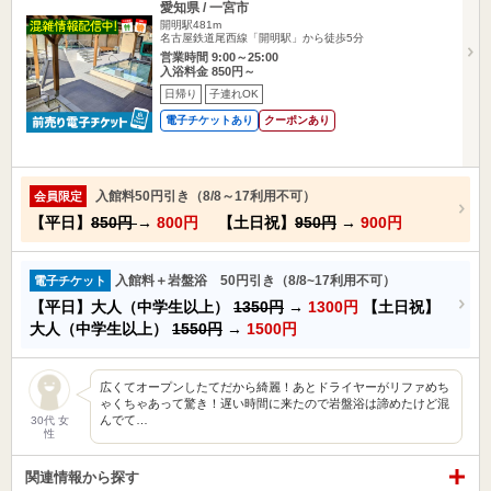
愛知県 / 一宮市
開明駅481m
名古屋鉄道尾西線「開明駅」から徒歩5分
営業時間 9:00～25:00
入浴料金 850円～
日帰り
子連れOK
電子チケットあり
クーポンあり
入館料50円引き（8/8～17利用不可）
会員限定
【平日】
850円
→
800円
【土日祝】
950円
→
900円
入館料＋岩盤浴 50円引き（8/8~17利用不可）
電子チケット
【平日】大人（中学生以上）
1350円
→
1300円
【土日祝】
大人（中学生以上）
1550円
→
1500円
広くてオープンしたてだから綺麗！あとドライヤーがリファめち
ゃくちゃあって驚き！遅い時間に来たので岩盤浴は諦めたけど混
んでて…
30代 女
性
関連情報から探す