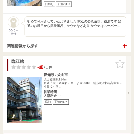
日帰り
子連れOK
初めて利用させていただきました 駅近の公衆浴場、銭湯です 普
通のお風呂から露天風呂、サウナなどあり サウナはスーパー…
50代～
男性
関連情報から探す
臨江館
お気に入
りに追加
-点
/ 1 件
愛知県 / 犬山市
犬山遊園駅314m
名鉄「犬山遊園駅」西口より250m、徒歩3分東名高速道～
小牧IC～国…
営業時間
入浴料金 ～
宿泊
子連れOK