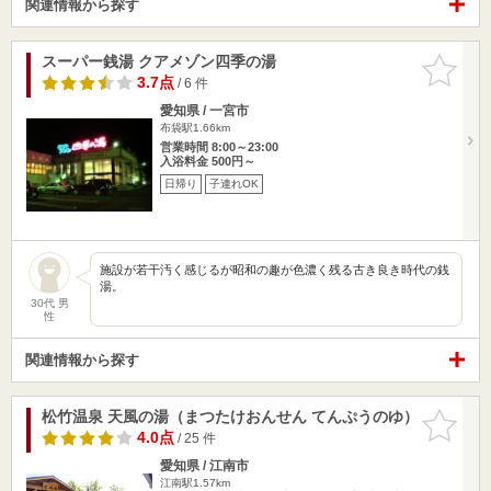
関連情報から探す
スーパー銭湯 クアメゾン四季の湯
お気に入
りに追加
3.7点
/ 6 件
愛知県 / 一宮市
布袋駅1.66km
営業時間 8:00～23:00
入浴料金 500円～
日帰り
子連れOK
施設が若干汚く感じるが昭和の趣が色濃く残る古き良き時代の銭
湯。
30代 男
性
関連情報から探す
松竹温泉 天風の湯（まつたけおんせん てんぷうのゆ）
お気に入
りに追加
4.0点
/ 25 件
愛知県 / 江南市
江南駅1.57km