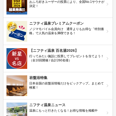
おふろ好きユーザーの投票により、全国No.1サウナが
決定！
ニフティ温泉プレミアムクーポン
ノジマモバイル会員向け 通常よりもお得な「特別価
格」で人気の温泉を満喫できる！
【ニフティ温泉 百名湯2026】
行ってみたい施設に投票してプレゼントを当てよう！
（全10回開催 / 合計260名様）
岩盤浴特集
日本全国の岩盤浴情報だけをピックアップ。まとめて
検索！
ニフティ温泉ニュース
温泉にもっと行きたくなる！お得な情報を掲載中