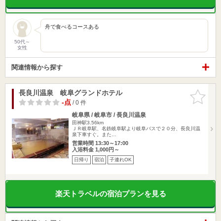
舟で食べるコースある
50代～
女性
関連情報から探す
長良川温泉 岐阜グランドホテル
お気に入
りに追加
-点
/ 0 件
岐阜県 / 岐阜市 / 長良川温泉
田神駅3.56km
ＪＲ岐阜駅、名鉄岐阜駅より岐阜バスで２０分、長良川温
泉下車すぐ。また…
営業時間 13:30～17:00
入浴料金 1,000円～
日帰り
宿泊
子連れOK
楽天トラベルの宿泊プランを見る