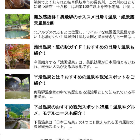
鵜飼でよく知られた岐阜県岐阜市の長良川。この川のほとり
に建つ旅館「十八楼」は創業160年以上を誇る老舗。川側の
客室からは長良川を一望、温泉はインパクトのある赤褐色の
濁り湯で、地産地消にこだわった食事も定評があります。
開放感抜群！奥飛騨のオススメ日帰り温泉・絶景露
天風呂5選
そして大浴場は日帰り入浴もできるんですよ。泊まりでも日
帰りでも楽しめる「十八楼」を、周辺の川原町の町並みや、
北アルプスのふもとに位置し、ワイルドな絶景露天風呂が多
岐阜の手仕事に触れる旅とともに楽しんでみてはいかがでし
い！お湯がいい！源泉掛け流し天国と温泉好きなら一度は行
ょう！
きたいと思う岐阜県の奥飛騨温泉郷。
───
池田温泉・道の駅ガイド！おすすめの日帰り温泉も
「平湯温泉」「福地温泉」「新平湯温泉」「栃尾温泉」「新
提供元：岐阜県【PR】
紹介！
穂高温泉」と5つの温泉地を総称して奥飛騨温泉郷と呼びま
この記事は岐阜県のPR記事です。
すが、この中でも気軽に日帰りで楽しめる開放感抜群の露天
今回紹介する「池田温泉」は、美肌効果が日本屈指ともいわ
風呂を5ヶ所ご紹介したいと思います。いずれも素晴らしい
れ、根強い人気がある温泉地です。
温泉ですよ！
岐阜県にあり、名古屋からは日帰りで、東京や大阪からなら
温泉旅として利用することができます。
平湯温泉とは？おすすめの温泉や観光スポットをご
紹介！
池田温泉には道の駅があるなど、温泉、観光、買い物と、さ
まざまな楽しみ方が可能です。
奥飛騨温泉郷の中でも歴史ある湯治場として知られている平
そんな池田温泉の魅力を詳しく紹介していきます！
湯温泉。
岐阜県と長野県を結ぶ安房トンネルの開通以来、東京方面か
らの利用客も増え、ますます賑わいを見せています。そこで
下呂温泉のおすすめ観光スポット25選！温泉やグル
今回は、平湯温泉の観光スポットとおすすめの温泉施設を紹
メ、モデルコースも紹介！
介します。気になる温泉をぜひチェックしてみてください。
下呂温泉は「日本三名泉」の1つにも数えられる国内屈指の
温泉観光スポット。
訪れる際には美肌で知られるお湯とあわせて、当地ならでは
のグルメを楽しんだり、周辺にある名所にも足を伸ばしたり
したいもの。