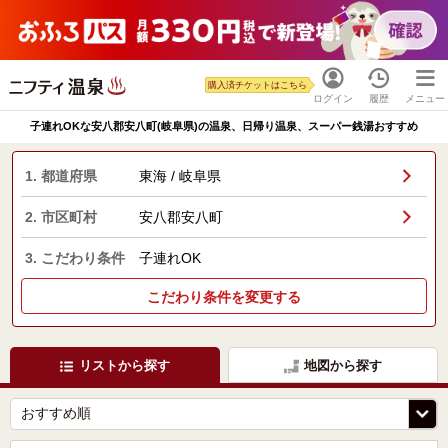
購入済チケットはこちら
ログイン
履歴
メニュー
子連れOKな安八郡安八町(岐阜県)の温泉、日帰り温泉、スーパー銭湯おすすめ
1. 都道府県
東海 / 岐阜県
2. 市区町村
安八郡安八町
3. こだわり条件
子連れOK
こだわり条件を変更する
リストから探す
地図から探す