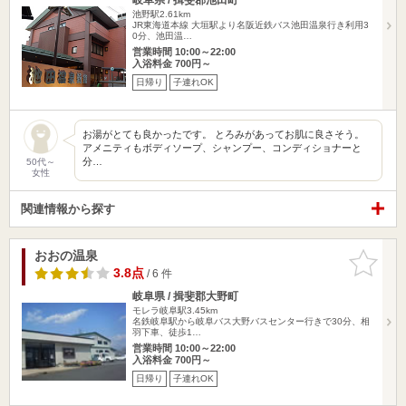
池野駅2.61km
JR東海道本線 大垣駅より名阪近鉄バス池田温泉行き利用3
0分、池田温…
営業時間 10:00～22:00
入浴料金 700円～
日帰り
子連れOK
お湯がとても良かったです。 とろみがあってお肌に良さそう。
アメニティもボディソープ、シャンプー、コンディショナーと
分…
50代～
女性
関連情報から探す
おおの温泉
お気に入
りに追加
3.8点
/ 6 件
岐阜県 / 揖斐郡大野町
モレラ岐阜駅3.45km
名鉄岐阜駅から岐阜バス大野バスセンター行きで30分、相
羽下車、徒歩1…
営業時間 10:00～22:00
入浴料金 700円～
日帰り
子連れOK