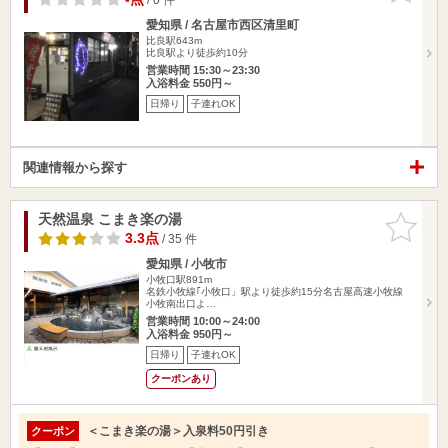
愛知県 / 名古屋市西区清里町
比良駅643m
比良駅より徒歩約10分
営業時間 15:30～23:30
入浴料金 550円～
日帰り
子連れOK
関連情報から探す
天然温泉 こまき楽の湯
お気に入
りに追加
3.3点
/ 35 件
愛知県 / 小牧市
小牧口駅891m
名鉄小牧線｢小牧口」駅より徒歩約15分名古屋高速小牧線
小牧南出口よ…
営業時間 10:00～24:00
入浴料金 950円～
日帰り
子連れOK
クーポンあり
＜こまき楽の湯＞入泉料50円引き
クーポン