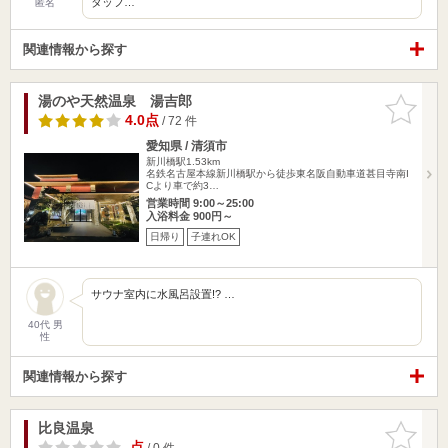
タッフ…
匿名
関連情報から探す
湯のや天然温泉 湯吉郎
お気に入
りに追加
4.0点
/ 72 件
愛知県 / 清須市
新川橋駅1.53km
名鉄名古屋本線新川橋駅から徒歩東名阪自動車道甚目寺南I
Cより車で約3…
営業時間 9:00～25:00
入浴料金 900円～
日帰り
子連れOK
サウナ室内に水風呂設置!? …
40代 男
性
関連情報から探す
比良温泉
お気に入
りに追加
-点
/ 0 件