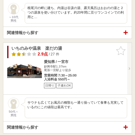
根尾川の畔に建ち、内湯は谷汲の湯、露天風呂はおおのの湯と２
つの源泉を使い分けています。約20年間に亘りワンコインでの利
用と…
～10代
男性
関連情報から探す
いちのみや温泉 楽だの湯
お気に入
りに追加
2.9点
/ 27 件
愛知県 / 一宮市
妙興寺駅1.37km
尾張一宮駅より徒歩
営業時間 7:30～25:00
入浴料金 550円～
日帰り
子連れOK
サウナも広くてお風呂の種類も一通り揃っていて食事も充実して
いるのにこの値段は最高です。
50代～
男性
関連情報から探す