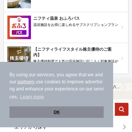
ニフティ温泉 おふろパス
温浴施設をお得に楽しめるサブスクリプションプラン
【ニフティライフスタイル株主優待のご案
内】
株主優待制度で人気の温浴施設に行こう！対象施設が
拡充されました！
By using our services, you agree that we and
our
partners
use cookies to improve advertisi
温泉TOP
東海
岐阜県
安八郡安八町
子連れOKな安八郡安八町の温泉、日帰り温泉、スーパー銭湯おすすめ
ng and enhance your experience on our servi
温浴施設を探す
ces.
Learn more
OK
エリアから探す