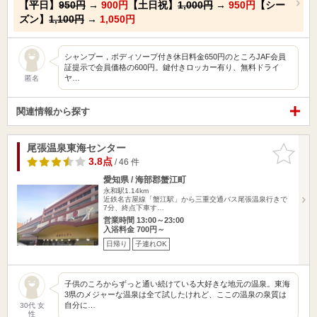
【平日】
950円
→
900円
【土日祝】
1,000円
→
950円
【シー
ズン】
1,100円
→
1,050円
シャンプー，ボディソープ付き休日料金650円のところJAF会員
証提示で会員価格の600円。鍵付きロッカー有り、無料ドライ
ヤ…
匿名
関連情報から探す
尾張温泉東海センター
お気に入
りに追加
3.8点
/ 46 件
愛知県 / 海部郡蟹江町
永和駅1.14km
近鉄名古屋線「蟹江駅」から三重交通バス尾張温泉行きで
7分、終点下車す…
営業時間 13:00～23:00
入浴料金 700円～
日帰り
子連れOK
子供のころからずっと通い続けている大好きな地元の温泉。東海
3県のメジャーな温泉は全て試したけれど、ここの温泉の泉質は
自分に…
30代 女
性