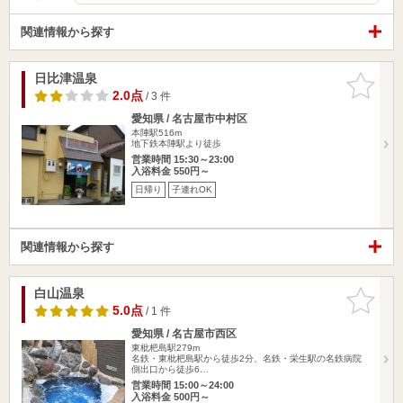
関連情報から探す
日比津温泉
お気に入
りに追加
2.0点
/ 3 件
愛知県 / 名古屋市中村区
本陣駅516m
地下鉄本陣駅より徒歩
営業時間 15:30～23:00
入浴料金 550円～
日帰り
子連れOK
関連情報から探す
白山温泉
お気に入
りに追加
5.0点
/ 1 件
愛知県 / 名古屋市西区
東枇杷島駅279m
名鉄・東枇杷島駅から徒歩2分、名鉄・栄生駅の名鉄病院
側出口から徒歩6…
営業時間 15:00～24:00
入浴料金 500円～