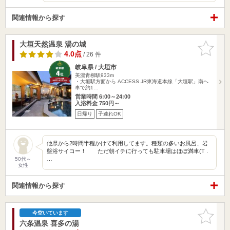
関連情報から探す
大垣天然温泉 湯の城
お気に入
りに追加
4.0点
/ 26 件
岐阜県 / 大垣市
美濃青柳駅933m
・大垣駅方面から ACCESS JR東海道本線「大垣駅」南へ
車で約1…
営業時間 6:00～24:00
入浴料金 750円～
日帰り
子連れOK
他県から2時間半程かけて利用してます。種類の多いお風呂、岩
盤浴サイコー！ ただ朝イチに行っても駐車場はほぼ満車(T .
…
50代～
女性
関連情報から探す
お気に入
今空いています
りに追加
六条温泉 喜多の湯