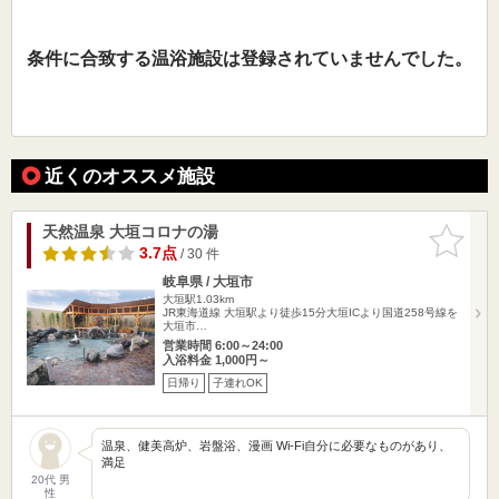
条件に合致する温浴施設は登録されていませんでした。
近くのオススメ施設
天然温泉 大垣コロナの湯
お気に入
りに追加
3.7点
/ 30 件
岐阜県 / 大垣市
大垣駅1.03km
JR東海道線 大垣駅より徒歩15分大垣ICより国道258号線を
大垣市…
営業時間 6:00～24:00
入浴料金 1,000円～
日帰り
子連れOK
温泉、健美高炉、岩盤浴、漫画 Wi-Fi自分に必要なものがあり、
満足
20代 男
性