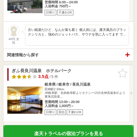
営業時間 6:00～24:00
入浴料金 750円～
日帰り
子連れOK
古い銭湯だけど、なんか落ち着く 個人的には、露天風呂のブラッ
クシリカと、強めのジェットバス、サウナを気に入ってます で…
40代 女
性
関連情報から探す
ぎふ長良川温泉 ホテルパーク
お気に入
りに追加
3.5点
/ 5 件
岐阜県 / 岐阜市 / 長良川温泉
田神駅2.99km
JR岐阜駅・名鉄岐阜駅よりタクシー15分名神高速各ICより
東海北陸道…
営業時間 13:00～20:00
入浴料金 1,000円～
日帰り
宿泊
子連れOK
楽天トラベルの宿泊プランを見る