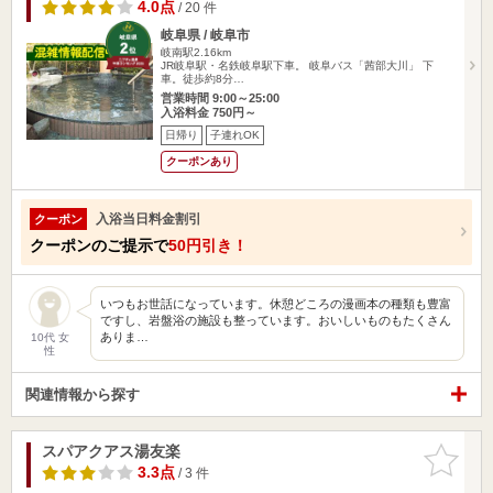
4.0点
/ 20 件
岐阜県 / 岐阜市
岐南駅2.16km
JR岐阜駅・名鉄岐阜駅下車。 岐阜バス「茜部大川」 下
車。徒歩約8分…
営業時間 9:00～25:00
入浴料金 750円～
日帰り
子連れOK
クーポンあり
入浴当日料金割引
クーポン
クーポンのご提示で
50円引き！
いつもお世話になっています。休憩どころの漫画本の種類も豊富
ですし、岩盤浴の施設も整っています。おいしいものもたくさん
ありま…
10代 女
性
関連情報から探す
スパアクアス湯友楽
お気に入
りに追加
3.3点
/ 3 件