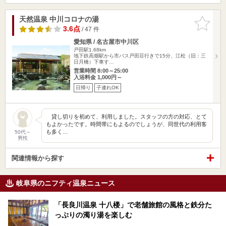
天然温泉 中川コロナの湯
お気に入
りに追加
3.6点
/ 47 件
愛知県 / 名古屋市中川区
戸田駅1.68km
地下鉄高畑駅から市バス戸田荘行きで15分、江松（旧：三
日月橋）下車す…
営業時間 8:00～25:00
入浴料金 1,000円～
日帰り
子連れOK
貸し切りを初めて、利用しました。スタッフの方の対応、とて
もよかったです。時間帯にもよるのでしょうが、同世代の利用客
も多く…
50代～
男性
関連情報から探す
岐阜県のニフティ温泉ニュース
「長良川温泉 十八楼」で老舗旅館の風格と鉄分た
っぷりの濁り湯を楽しむ