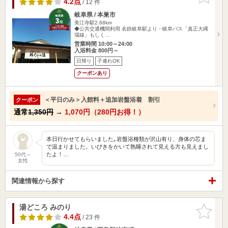
4.2点
/ 12 件
岐阜県 / 本巣市
美江寺駅2.68km
◆公共交通機関利用 名鉄岐阜駅より・岐阜バス「真正大縄
場線」もしく…
営業時間 10:00～24:00
入浴料金 800円～
日帰り
子連れOK
クーポンあり
＜平日のみ＞入館料＋追加岩盤浴着 割引
クーポン
通常
1,350円
→
1,070円（280円お得！）
本日行かせてもらいました｡岩盤浴種類が沢山有り、身体の芯ま
で温まりました。いびきをかいて熟睡されて見える方も見えまし
たよ！…
50代～
女性
関連情報から探す
湯どころ みのり
お気に入
りに追加
4.4点
/ 23 件