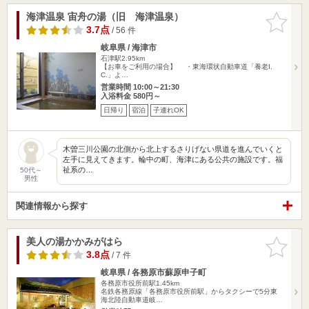
海津温泉 宙舟の湯（旧 海津温泉）
お気に入
りに追加
3.7点
/ 56 件
岐阜県 / 海津市
石津駅2.95km
【お車をご利用の場合】 ・東海環状自動車道「養老I.
C.」よ…
営業時間 10:00～21:30
入浴料金 580円～
日帰り
宿泊
子連れOK
木曽三川公園の北側から北上するさりげない県道を進んでいくと
左手に見えてきます。輪中の町、海津にある公共の施設です。福
祉系の…
50代～
男性
関連情報から探す
美人の湯かかみがはら
お気に入
りに追加
3.8点
/ 7 件
岐阜県 / 各務原市蘇原申子町
各務原市役所前駅1.45km
名鉄各務原線「各務原市役所前駅」からタクシーで5分東
海北陸自動車道岐…