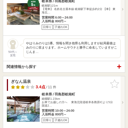
岐阜県 / 羽島郡岐南町
岐南駅121m
【電車】 名鉄名古屋本線 岐南駅下車徒歩約2分 【車】 東
海北…
営業時間 6:00～24:00
入浴料金 800円～
日帰り
子連れOK
やはりみのりは1番。情報を聞き他県も利用しますが結局最後は
みのりに収まります。ホームサウナと勝手に命名していますがこ
じんま…
50代～
女性
関連情報から探す
ぎなん温泉
お気に入
りに追加
3.4点
/ 11 件
岐阜県 / 羽島郡岐南町
細畑駅1.23km
お車でお越しの方へ 東海北陸道岐阜各務原ICより5分
国道2…
営業時間 10:00～24:00
入浴料金 800円～
日帰り
子連れOK