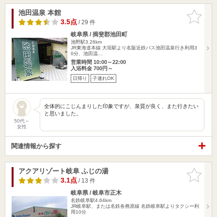
池田温泉 本館
お気に入
りに追加
3.5点
/ 29 件
岐阜県 / 揖斐郡池田町
池野駅3.26km
JR東海道本線 大垣駅より名阪近鉄バス池田温泉行き利用3
0分、池田温…
営業時間 10:00～22:00
入浴料金 700円～
日帰り
子連れOK
全体的にこじんまりした印象ですが、泉質が良く、また行きたい
と思いました。
50代～
女性
関連情報から探す
アクアリゾート岐阜 ふじの湯
お気に入
りに追加
3.1点
/ 13 件
岐阜県 / 岐阜市正木
名鉄岐阜駅4.64km
JR岐阜駅、または名鉄各務原線 名鉄岐阜駅よりタクシー利
用10分