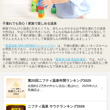
子連れでも安心！家族で楽しめる温泉
家族でのんびり温泉に行きたくても、赤ちゃんや小さなお子様を連れての温泉
や外泊は、やはり不安が大きいもの。そんなお悩みをお持ちの方でも安心して
利用できる、子連れ家族に優しい温泉がおすすめ。せっかくの癒しの温泉、お
子さんも大人もリラックスして家族団らんの時間を楽しみましょう！
「
美楽温泉 SPA-HERBS(スパハーブス)
」は、子連れ家族に嬉しいキッズルーム
が用意されており、小さなお子さんがいても安心して過ごすことができます。
また、リラックススペースやコミックスペースでゆったりすることもできま
す。
草加駅・竹ノ塚駅より送迎バスがある「
竜泉寺の湯 草加谷塚店
」では、ちびっ
この湯(天然温泉)は、おむつの取れていない小さなお子様が入れるお風呂もご用
意。キッズコーナーもあり家族みんなで温泉を楽しむことができます。
第20回ニフティ温泉年間ランキング2025
全国約2.2万件の中から頂点に選ばれた、2025年の人
気施設は…
ニフティ温泉 サウナランキング2026