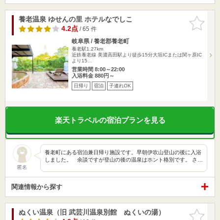
養老温泉 ゆせんの里 ホテルなでしこ
お気に入
りに追加
4.2点
/ 65 件
岐阜県 / 養老郡養老町
養老駅1.27km
近鉄養老線 美濃高田駅より徒歩15分大垣ICまたは関ヶ原IC
より15…
営業時間 8:00～22:00
入浴料金 880円～
日帰り
宿泊
子連れOK
楽天トラベルの宿泊プランを見る
養老町にある宿泊兼日帰り施設です。早朝伊吹山登山の後に入浴
しました。 余談ですが登山の後の温泉はホント格別です。 さ…
匿名
関連情報から探す
ぬくい温泉（旧 武芸川温泉別館 ぬくいの湯）
お気に入
りに追加