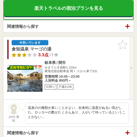
楽天トラベルの宿泊プランを見る
関連情報から探す
お気に入
今空いています
りに追加
倉知温泉 マーゴの湯
3.3点
/ 7 件
岐阜県 / 関市
せきてらす前駅1.22km
東海北陸自動車道 関Ｉ.Ｃから車で3分
営業時間 10:00～23:00
入浴料金 800円～
日帰り
子連れOK
温泉のの種類が多いことがよい。全体的に温度がぬるい気がし
た。ロッカーの数がたくさんあり、人がいて待っているというこ
とがない…
20代 男
性
関連情報から探す