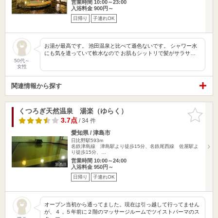
営業時間 10:00～23:00
入浴料金 900円～
日帰り
子連れOK
お湯が最高です。 池田温泉と比べて遜色ないです。 シャワー水
にも気を遣っていて軟水なので お肌もシットリで髪がサラサ…
50代～
女性
関連情報から探す
くつろぎ天然温泉 湯楽（ゆらく）
お気に入
りに追加
3.7点
/ 34 件
愛知県 / 津島市
日比野駅593m
名鉄津島線 津島駅より徒歩15分、名鉄尾西線 佐屋駅よ
り徒歩15分、…
営業時間 10:00～24:00
入浴料金 950円～
日帰り
子連れOK
オープン当初から通ってました。現在は引っ越して行ってません
が、４，５年前に２階のマッサージルームでツイストパーマのス