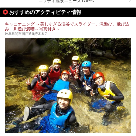
ニフティ温泉ニュースTOPへ
本記事では、下呂温泉エリアにあるおすすめの観光スポット
おすすめのアクティビティ情報
をご紹介するとともに散策する際のモデルコースもご提案。
下呂温泉観光をたっぷりとガイドします！
キャニオニング ～美しすぎる渓谷でスライダー、滝遊び、飛び込
み、川遊び満喫～写真付き～
岐阜県関市洞戸通元寺318-7