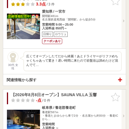
りに追加
3.3点
/ 3 件
愛知県 / 一宮市
開明駅481m
名古屋鉄道尾西線「開明駅」から徒歩5分
営業時間 9:00～25:00
入浴料金 850円～
日帰り
ロウリュ
クーポンあり
広くてオープンしたてだから綺麗！あとドライヤーがリファめち
ゃくちゃあって驚き！遅い時間に来たので岩盤浴は諦めたけど混
んでて…
30代 女
性
関連情報から探す
【2026年8月8日オープン】SAUNA VILLA 玉響
お気に入
りに追加
-点
/ 0 件
岐阜県 / 養老郡養老町
養老駅587m
・養老たまゆらから車で2分 ・名古屋から約50分 ・養老IC
から…
営業時間
入浴料金 ～