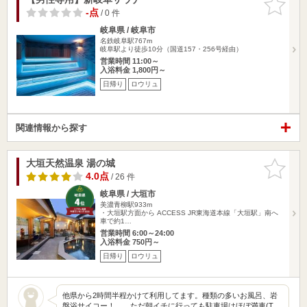
りに追加
-点
/ 0 件
岐阜県 / 岐阜市
名鉄岐阜駅767m
岐阜駅より徒歩10分（国道157・256号経由）
営業時間 11:00～
入浴料金 1,800円～
日帰り
ロウリュ
関連情報から探す
大垣天然温泉 湯の城
お気に入
りに追加
4.0点
/ 26 件
岐阜県 / 大垣市
美濃青柳駅933m
・大垣駅方面から ACCESS JR東海道本線「大垣駅」南へ
車で約1…
営業時間 6:00～24:00
入浴料金 750円～
日帰り
ロウリュ
他県から2時間半程かけて利用してます。種類の多いお風呂、岩
盤浴サイコー！ ただ朝イチに行っても駐車場はほぼ満車(T .