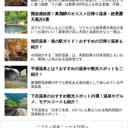
鵜飼でよく知られた岐阜県岐阜市の長良川。この川のほとり
に建つ旅館「十八楼」は創業160年以上を誇る老舗。川側の
客室からは長良川を一望、温泉はインパクトのある赤褐色の
濁り湯で、地産地消にこだわった食事も定評があります。
開放感抜群！奥飛騨のオススメ日帰り温泉・絶景露
天風呂5選
そして大浴場は日帰り入浴もできるんですよ。泊まりでも日
帰りでも楽しめる「十八楼」を、周辺の川原町の町並みや、
北アルプスのふもとに位置し、ワイルドな絶景露天風呂が多
岐阜の手仕事に触れる旅とともに楽しんでみてはいかがでし
い！お湯がいい！源泉掛け流し天国と温泉好きなら一度は行
ょう！
きたいと思う岐阜県の奥飛騨温泉郷。
───
池田温泉・道の駅ガイド！おすすめの日帰り温泉も
「平湯温泉」「福地温泉」「新平湯温泉」「栃尾温泉」「新
提供元：岐阜県【PR】
紹介！
穂高温泉」と5つの温泉地を総称して奥飛騨温泉郷と呼びま
この記事は岐阜県のPR記事です。
すが、この中でも気軽に日帰りで楽しめる開放感抜群の露天
今回紹介する「池田温泉」は、美肌効果が日本屈指ともいわ
風呂を5ヶ所ご紹介したいと思います。いずれも素晴らしい
れ、根強い人気がある温泉地です。
温泉ですよ！
岐阜県にあり、名古屋からは日帰りで、東京や大阪からなら
温泉旅として利用することができます。
平湯温泉とは？おすすめの温泉や観光スポットをご
紹介！
池田温泉には道の駅があるなど、温泉、観光、買い物と、さ
まざまな楽しみ方が可能です。
奥飛騨温泉郷の中でも歴史ある湯治場として知られている平
そんな池田温泉の魅力を詳しく紹介していきます！
湯温泉。
岐阜県と長野県を結ぶ安房トンネルの開通以来、東京方面か
らの利用客も増え、ますます賑わいを見せています。そこで
下呂温泉のおすすめ観光スポット25選！温泉やグル
今回は、平湯温泉の観光スポットとおすすめの温泉施設を紹
メ、モデルコースも紹介！
介します。気になる温泉をぜひチェックしてみてください。
下呂温泉は「日本三名泉」の1つにも数えられる国内屈指の
温泉観光スポット。
訪れる際には美肌で知られるお湯とあわせて、当地ならでは
のグルメを楽しんだり、周辺にある名所にも足を伸ばしたり
したいもの。
ニフティ温泉ニュースTOPへ