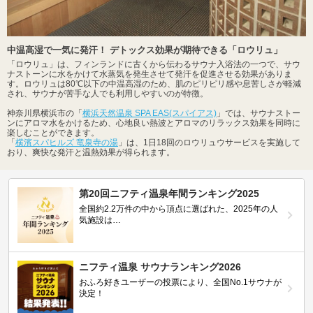
中温高湿で一気に発汗！ デトックス効果が期待できる「ロウリュ」
「ロウリュ」は、フィンランドに古くから伝わるサウナ入浴法の一つで、サウ
ナストーンに水をかけて水蒸気を発生させて発汗を促進させる効果がありま
す。ロウリュは80℃以下の中温高湿のため、肌のピリピリ感や息苦しさが軽減
され、サウナが苦手な人でも利用しやすいのが特徴。
神奈川県横浜市の「
横浜天然温泉 SPA EAS(スパイアス)
」では、サウナストー
ンにアロマ水をかけるため、心地良い熱波とアロマのリラックス効果を同時に
楽しむことができます。
「
横濱スパヒルズ 竜泉寺の湯
」は、1日18回のロウリュウサービスを実施して
おり、爽快な発汗と温熱効果が得られます。
第20回ニフティ温泉年間ランキング2025
全国約2.2万件の中から頂点に選ばれた、2025年の人
気施設は…
ニフティ温泉 サウナランキング2026
おふろ好きユーザーの投票により、全国No.1サウナが
決定！