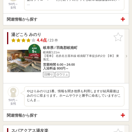
…
50代～
女性
関連情報から探す
湯どころ みのり
お気に入
りに追加
4.4点
/ 23 件
岐阜県 / 羽島郡岐南町
岐南駅121m
【電車】 名鉄名古屋本線 岐南駅下車徒歩約2分 【車】 東
海北…
営業時間 6:00～24:00
入浴料金 800円～
日帰り
ロウリュ
やはりみのりは1番。情報を聞き他県も利用しますが結局最後は
みのりに収まります。ホームサウナと勝手に命名していますがこ
じんま…
50代～
女性
関連情報から探す
スパアクアス湯友楽
お気に入