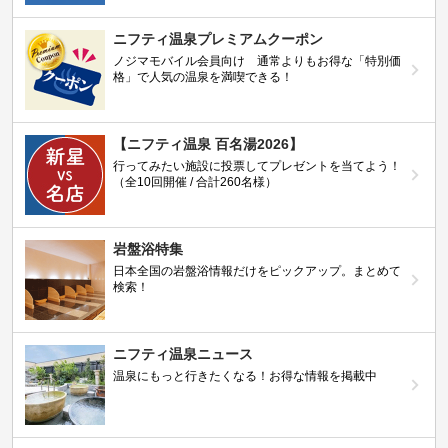
ニフティ温泉プレミアムクーポン
ノジマモバイル会員向け 通常よりもお得な「特別価
格」で人気の温泉を満喫できる！
【ニフティ温泉 百名湯2026】
行ってみたい施設に投票してプレゼントを当てよう！
（全10回開催 / 合計260名様）
岩盤浴特集
日本全国の岩盤浴情報だけをピックアップ。まとめて
検索！
ニフティ温泉ニュース
温泉にもっと行きたくなる！お得な情報を掲載中