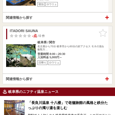
宿泊
ロウリュ
関連情報から探す
ITADORI SAUNA
お気に入
りに追加
-点
/ 0 件
岐阜県 / 関市
名古屋から70分 岐阜市から60分の好アクセス モネの池を
板取方…
営業時間 8:00～20:30
入浴料金 5,000円～
日帰り
ロウリュ
関連情報から探す
岐阜県のニフティ温泉ニュース
「長良川温泉 十八楼」で老舗旅館の風格と鉄分た
っぷりの濁り湯を楽しむ