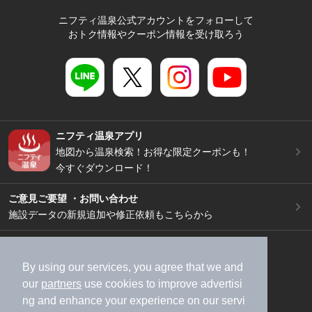
ニフティ温泉公式アカウントをフォローして
おトク情報やクーポン情報を受け取ろう
ニフティ温泉アプリ
地図から温泉検索！お得な限定クーポンも！
今すぐダウンロード！
ご意見ご要望 ・お問い合わせ
施設データの新規追加や修正依頼もこちらから
スマートフォン
/
PC
加盟店募集（資料請求）
広告出稿のご案内
By using our services, you agree that we and
our
partners
use cookies to improve advertisi
利用規約
ライフスタイルMEMBERS+規約
ng and enhance your experience on our servi
特定商取引法に基づく表記
ヘルプ
採用情報