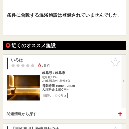
条件に合致する温浴施設は登録されていませんでした。
近くのオススメ施設
いろは
お気に入
りに追加
-点
/ 0 件
岐阜県 / 岐阜市
岐阜駅433m
JR岐阜駅から徒歩5分
営業時間 10:00～22:30
入浴料金 2,800円～
日帰り
ロウリュ
関連情報から探す
【男性専用】新岐阜サウナ
お気に入