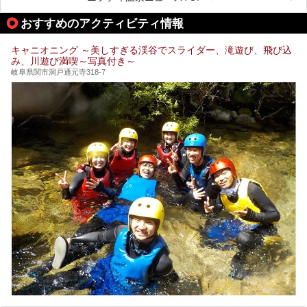
本記事では、下呂温泉エリアにあるおすすめの観光スポット
おすすめのアクティビティ情報
をご紹介するとともに散策する際のモデルコースもご提案。
下呂温泉観光をたっぷりとガイドします！
キャニオニング ～美しすぎる渓谷でスライダー、滝遊び、飛び込
み、川遊び満喫～写真付き～
岐阜県関市洞戸通元寺318-7