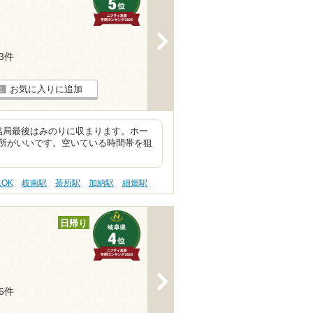
>
23件
お気に入りに追加
結局最後はみのりに収まります。ホー
所がいいです。空いている時間帯を狙
OK
岐南駅
茶所駅
加納駅
細畑駅
日帰り
>
26件