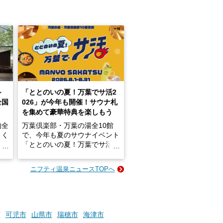
～
「ととのいの夏！万葉でサ活2
全国
026」が今年も開催！サウナ札
を集めて豪華特典を楽しもう
的全
万葉倶楽部・万葉の湯全10館
きく
で、今年も夏のサウナイベント
炭酸
「ととのいの夏！万葉でサ活2
026」が開催されます！
ニフティ温泉ニュースTOPへ
成分
2026年8月1日（土）～8月31
かつ
日（月）までの開催期間中は、
いで
サウナ飯やサウナドリンク、岩
盤浴の利用などで「万葉サウナ
札」を集めることで、オリジナ
市
可児市
山県市
瑞穂市
海津市
か
ルグッズや無料券などの特典と