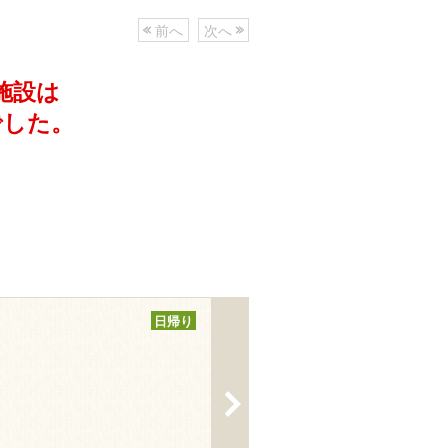
前へ
次へ
施設は
でした。
日帰り
>