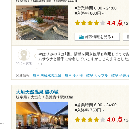
岐阜県 / 羽島郡岐南町 /
岐南駅121m
■営業時間 6:00～24:00
■入浴料 800円～
4.4 点
/ 
施設情報を見る
やはりみのりは1番。情報を聞き他県も利用しますが
ムサウナと勝手に命名していますがこじんまりとした
50代～ 女性
い…
関連情報
岐阜 炭酸水素塩泉
岐阜 冷え性
岐阜 カップル
岐阜 子連れ
大垣天然温泉 湯の城
岐阜県 / 大垣市 /
美濃青柳駅933m
■営業時間 6:00～24:00
■入浴料 750円～
4.0 点
/ 