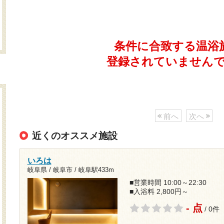
条件に合致する温浴
登録されていません
前へ
次へ
近くのオススメ施設
いろは
岐阜県 / 岐阜市 /
岐阜駅433m
■営業時間 10:00～22:30
■入浴料 2,800円～
- 点
/ 0件