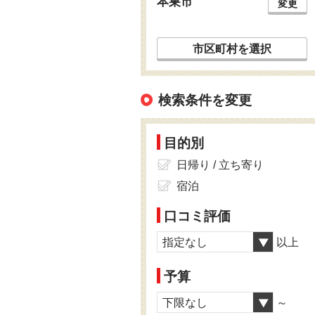
本巣市
変更
市区町村を選択
検索条件を変更
目的別
日帰り / 立ち寄り
宿泊
口コミ評価
指定なし
以上
予算
下限なし
～