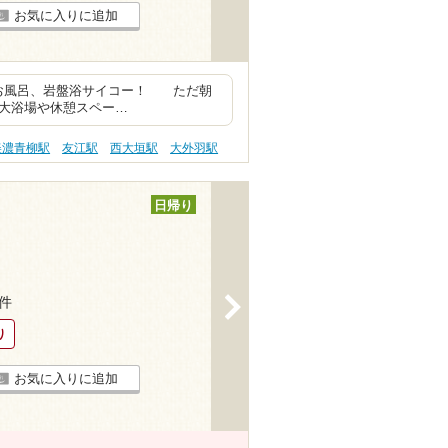
お気に入りに追加
いお風呂、岩盤浴サイコー！ ただ朝
方が大浴場や休憩スペー…
美濃青柳駅
友江駅
西大垣駅
大外羽駅
日帰り
>
3件
り
お気に入りに追加