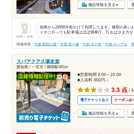
施設情報を見る
他県から2時間半程かけて利用してます。種類の多
イチに行っても駐車場はほぼ満車(T . T) おばさま
50代～ 女性
関連情報
大垣 美肌の湯
大垣 切り傷
大垣 冷え性
大垣 カップル
スパアクアス湯友楽
愛知県 / 一宮市 /
開明駅481m
■営業時間 9:00～25:00
■入浴料 850円～
3.3 点
/ 
電子チケットあり
クーポンあ
施設情報を見る