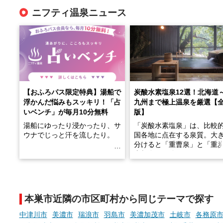
ニフティ温泉ニュース
【おふろパス限定特典】湯船で
炭酸水素塩泉12選！北海道
浮かんだ悩みもスッキリ！「占
九州まで極上温泉を厳選【
いベンチ」が毎月10分無料
版】
湯船にゆったり浸かったり、サ
「炭酸水素塩泉」は、比較
ウナでじっと汗を流したり。
国各地に点在する泉質。大
分けると「重曹泉」と「重
土類泉」に分かれます。
そんな「一人でぼんやり過ごす
また硫黄や鉄分などの特殊
時間」、ふだん後回しにしてい
が混ざり合うことで、複雑
た「これからのこと」や「ちょ
多様な個性を持つことも多
本巣市近隣の市区町村から同じテーマで探す
っとした悩み」が、頭に浮かん
す。
でくることはありませんか？
中津川市
美濃市
瑞浪市
羽島市
美濃加茂市
土岐市
各務原
今回は筆者自ら入浴した中