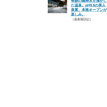
奇跡の御神水を沸かし
た温泉。pH9.6の美人
泉質。本格オープンが
楽しみ。
（温泉探訪記）