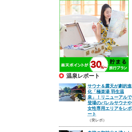
温泉レポート
サウナ＆露天が劇的進
化「極楽湯 羽生温
泉」！リニューアルで
登場のバレルサウナや
女性専用エリアをレポ
ート
（突レポ）