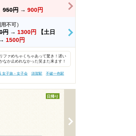
>
】
950円
→
900円
利用不可）
50円
→
1300円
【土日
>
→
1500円
リファめちゃくちゃあって驚き！遅い
かなか止めれなかった笑また来ます！
張 女子旅・女子会
須賀駅
不破一色駅
日帰り
>