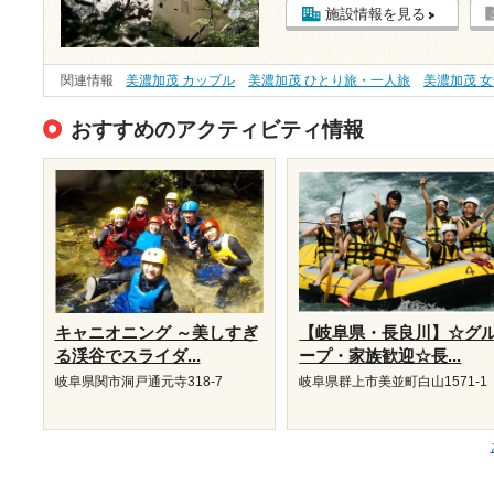
施設情報を見る
関連情報
美濃加茂 カップル
美濃加茂 ひとり旅・一人旅
美濃加茂 
おすすめのアクティビティ情報
キャニオニング ～美しすぎ
【岐阜県・長良川】☆グ
る渓谷でスライダ...
ープ・家族歓迎☆長...
岐阜県関市洞戸通元寺318-7
岐阜県群上市美並町白山1571-1