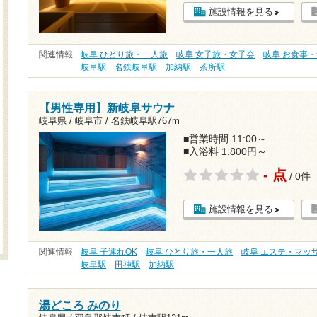
施設情報を見る
関連情報
岐阜 ひとり旅・一人旅
岐阜 女子旅・女子会
岐阜 お食事
岐阜駅
名鉄岐阜駅
加納駅
茶所駅
【男性専用】新岐阜サウナ
岐阜県 / 岐阜市 /
名鉄岐阜駅767m
■営業時間 11:00～
■入浴料 1,800円～
- 点
/ 0件
施設情報を見る
関連情報
岐阜 子連れOK
岐阜 ひとり旅・一人旅
岐阜 エステ・マッ
岐阜駅
田神駅
加納駅
湯どころ みのり