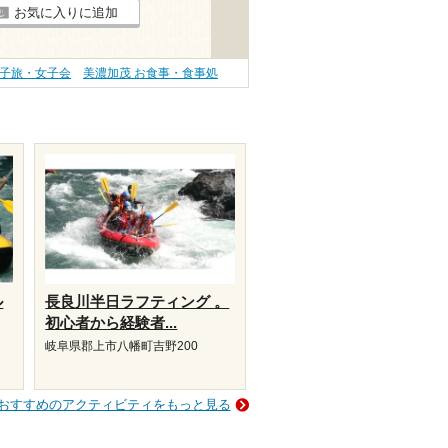
お気に入りに追加
女子旅・女子会
美濃加茂 お食事・食事処
ル
長良川半日ラフティング 。
初心者から経験者...
岐阜県郡上市八幡町吉野200
おすすめのアクティビティをもっと見る