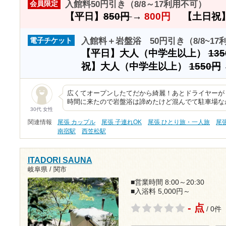
入館料50円引き（8/8～17利用不可）
会員限定
【平日】
850円
→
800円
【土日祝
入館料＋岩盤浴 50円引き（8/8~17
電子チケット
【平日】大人（中学生以上）
13
祝】大人（中学生以上）
1550円
広くてオープンしたてだから綺麗！あとドライヤーが
時間に来たので岩盤浴は諦めたけど混んでて駐車場な
30代 女性
関連情報
尾張 カップル
尾張 子連れOK
尾張 ひとり旅・一人旅
尾
南宿駅
西笠松駅
ITADORI SAUNA
岐阜県 / 関市
■営業時間 8:00～20:30
■入浴料 5,000円～
- 点
/ 0件