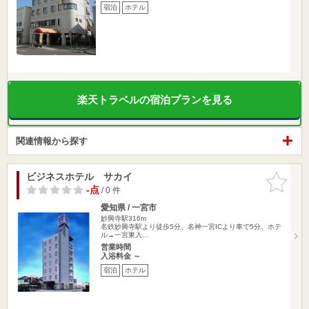
宿泊
ホテル
楽天トラベルの宿泊プランを見る
関連情報から探す
ビジネスホテル サカイ
お気に入
りに追加
-点
/ 0 件
愛知県 / 一宮市
妙興寺駅316m
名鉄妙興寺駅より徒歩5分、名神一宮ICより車で5分、ホテ
ル→一宮東入…
営業時間
入浴料金 ～
宿泊
ホテル