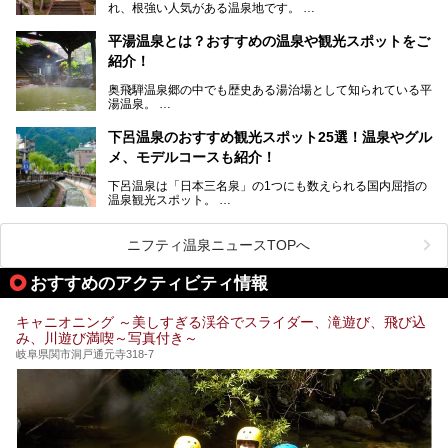
れ、根強い人気がある温泉地です。
温泉ですよ！
岐阜県にあり、名古屋からは日帰りで、東京や大阪からなら
温泉旅として利用することができます。
平湯温泉とは？おすすめの温泉や観光スポットをご
紹介！
池田温泉には道の駅があるなど、温泉、観光、買い物と、さ
まざまな楽しみ方が可能です。
奥飛騨温泉郷の中でも歴史ある湯治場として知られている平
そんな池田温泉の魅力を詳しく紹介していきます！
湯温泉。
岐阜県と長野県を結ぶ安房トンネルの開通以来、東京方面か
らの利用客も増え、ますます賑わいを見せています。そこで
下呂温泉のおすすめ観光スポット25選！温泉やグル
今回は、平湯温泉の観光スポットとおすすめの温泉施設を紹
メ、モデルコースも紹介！
介します。気になる温泉をぜひチェックしてみてください。
下呂温泉は「日本三名泉」の1つにも数えられる国内屈指の
温泉観光スポット。
訪れる際には美肌で知られるお湯とあわせて、当地ならでは
のグルメを楽しんだり、周辺にある名所にも足を伸ばしたり
したいもの。
ニフティ温泉ニュースTOPへ
本記事では、下呂温泉エリアにあるおすすめの観光スポット
おすすめのアクティビティ情報
をご紹介するとともに散策する際のモデルコースもご提案。
下呂温泉観光をたっぷりとガイドします！
キャニオニング ～美しすぎる渓谷でスライダー、滝遊び、飛び込
み、川遊び満喫～写真付き～
岐阜県関市洞戸通元寺318-7