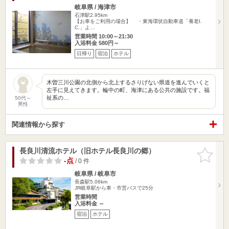
岐阜県 / 海津市
石津駅2.95km
【お車をご利用の場合】 ・東海環状自動車道「養老I.
C.」よ…
営業時間 10:00～21:30
入浴料金 580円～
日帰り
宿泊
ホテル
木曽三川公園の北側から北上するさりげない県道を進んでいくと
左手に見えてきます。輪中の町、海津にある公共の施設です。福
祉系の…
50代～
男性
関連情報から探す
長良川清流ホテル（旧ホテル長良川の郷）
お気に入
りに追加
-点
/ 0 件
岐阜県 / 岐阜市
長森駅5.06km
JR岐阜駅から車・市営バスで25分
営業時間
入浴料金 ～
宿泊
ホテル