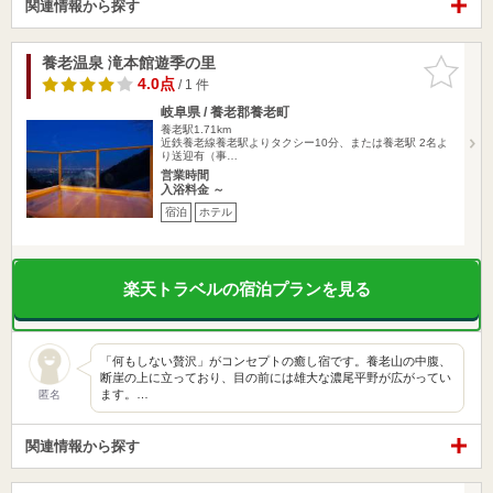
関連情報から探す
養老温泉 滝本館遊季の里
お気に入
りに追加
4.0点
/ 1 件
岐阜県 / 養老郡養老町
養老駅1.71km
近鉄養老線養老駅よりタクシー10分、または養老駅 2名よ
り送迎有（事…
営業時間
入浴料金 ～
宿泊
ホテル
楽天トラベルの宿泊プランを見る
「何もしない贅沢」がコンセプトの癒し宿です。養老山の中腹、
断崖の上に立っており、目の前には雄大な濃尾平野が広がってい
ます。…
匿名
関連情報から探す