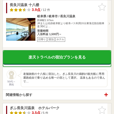
長良川温泉 十八楼
お気に入
りに追加
3.9点
/ 12 件
岐阜県 / 岐阜市 / 長良川温泉
田神駅2.97km
JRまたは名鉄岐阜駅より岐阜バス利用20分東海北陸自動車
道 関ICよ…
営業時間
入浴料金 1,500円～
日帰り
宿泊
ホテル
楽天トラベルの宿泊プランを見る
老舗旅館の十八桜に宿泊した。ぎふ長良川の鵜飼の観光船に専用
通路経由で乗り込める唯一の宿として選択。 温泉もあるので喜ん
で…
50代～
男性
関連情報から探す
ぎふ長良川温泉 ホテルパーク
お気に入
りに追加
3.5点
/ 5 件