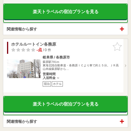
楽天トラベルの宿泊プランを見る
関連情報から探す
ホテルルートイン各務原
お気に入
りに追加
-点
/ 0 件
岐阜県 / 各務原市
蘇原駅781m
東海北陸自動車道・各務原ＩＣより車で約１５分。ＪＲ高
山本線蘇原駅から…
営業時間
入浴料金 ～
宿泊
ホテル
楽天トラベルの宿泊プランを見る
関連情報から探す