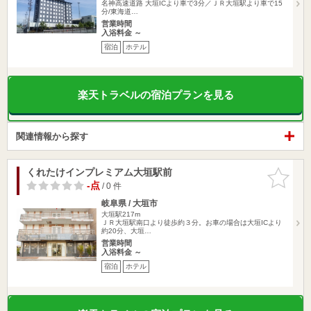
名神高速道路 大垣ICより車で3分／ＪＲ大垣駅より車で15
分/東海道…
営業時間
入浴料金 ～
宿泊
ホテル
楽天トラベルの宿泊プランを見る
関連情報から探す
くれたけインプレミアム大垣駅前
お気に入
りに追加
-点
/ 0 件
岐阜県 / 大垣市
大垣駅217m
ＪＲ大垣駅南口より徒歩約３分。お車の場合は大垣ICより
約20分、大垣…
営業時間
入浴料金 ～
宿泊
ホテル