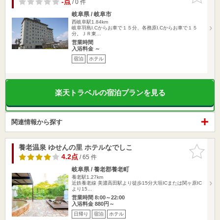
-点
/ 0 件
岐阜県 / 岐阜市
西岐阜駅1.84km
岐阜羽島I.Cからお車で１５分、各務原I.Cからお車で１５
分。ＪＲ東…
営業時間
入浴料金 ～
宿泊
ホテル
楽天トラベルの宿泊プランを見る
関連情報から探す
養老温泉 ゆせんの里 ホテルなでしこ
お気に入
りに追加
4.2点
/ 65 件
岐阜県 / 養老郡養老町
養老駅1.27km
近鉄養老線 美濃高田駅より徒歩15分大垣ICまたは関ヶ原IC
より15…
営業時間 8:00～22:00
入浴料金 880円～
日帰り
宿泊
ホテル