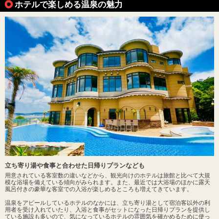
ホテルで楽しめる温泉の魅力
立ち寄り湯や食事と合わせた日帰りプランなども
用意されている客室数の違いなどから、観光向けのホテルは旅館と比べて大規
模な浴場を備えている傾向がみられます。また、最近では大浴場のほかに露天
風呂付きの豪華な客室での入浴が楽しめるところも増えてきています。
温泉をアピールしているホテルのなかには、立ち寄り湯として宿泊客以外の利
用者を受け入れていたり、入浴と食事がセットになった日帰りプランを提供し
ている施設も多いので、気になっているホテルの雰囲気を確かめるために使っ