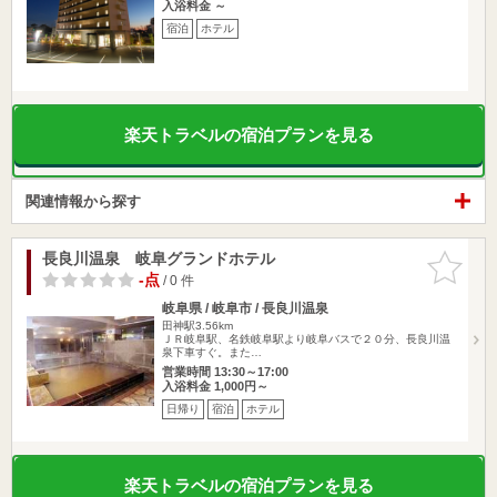
入浴料金 ～
宿泊
ホテル
楽天トラベルの宿泊プランを見る
関連情報から探す
長良川温泉 岐阜グランドホテル
お気に入
りに追加
-点
/ 0 件
岐阜県 / 岐阜市 / 長良川温泉
田神駅3.56km
ＪＲ岐阜駅、名鉄岐阜駅より岐阜バスで２０分、長良川温
泉下車すぐ。また…
営業時間 13:30～17:00
入浴料金 1,000円～
日帰り
宿泊
ホテル
楽天トラベルの宿泊プランを見る