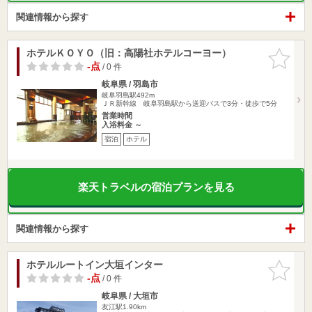
関連情報から探す
ホテルＫＯＹＯ（旧：高陽社ホテルコーヨー）
お気に入
りに追加
-点
/ 0 件
岐阜県 / 羽島市
岐阜羽島駅492m
ＪＲ新幹線 岐阜羽島駅から送迎バスで3分・徒歩で5分
営業時間
入浴料金 ～
宿泊
ホテル
楽天トラベルの宿泊プランを見る
関連情報から探す
ホテルルートイン大垣インター
お気に入
りに追加
-点
/ 0 件
岐阜県 / 大垣市
友江駅1.90km