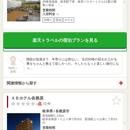
JR東海道線 岐阜駅下車 岐阜バスターミナル12番13番
乗り場発 『…
営業時間
入浴料金 ～
日帰り
宿泊
ホテル
楽天トラベルの宿泊プランを見る
階段が急過ぎて、年寄りには危ない。 当日50発の花火が上がる
事をちゃんと教えて欲しかった。そしたらもっと楽しい旅行にな
っ…
50代～
女性
関連情報から探す
ＡＢホテル各務原
お気に入
りに追加
-点
/ 0 件
岐阜県 / 各務原市
新加納駅1.13km
岐阜各務原ＩＣより車で約3分、那加駅よりお車にて約10
分
営業時間