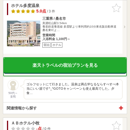
ホテル多度温泉
お気に入
りに追加
5.0点
/ 3 件
三重県 / 桑名市
美濃松山駅3.54km
養老鉄道養老線 多度駅より車利用約10分東名阪自動車道
桑名東ICよ…
営業時間
入浴料金 1,100円～
宿泊
ホテル
楽天トラベルの宿泊プランを見る
ゴルフセットにて行きました。温泉は満点💯なるならすべすべ本
当にいい湯です^_^GOTOキャンペーンも使え最高でした。夕
食…
50代～
女性
関連情報から探す
ＡＢホテル小牧
お気に入
りに追加
-点
/ 0 件