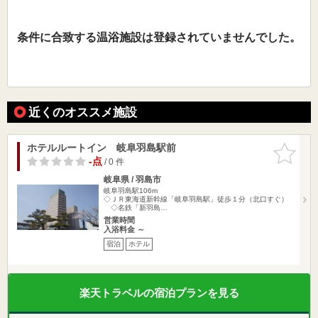
条件に合致する温浴施設は登録されていませんでした。
近くのオススメ施設
ホテルルートイン 岐阜羽島駅前
お気に入
りに追加
-点
/ 0 件
岐阜県 / 羽島市
岐阜羽島駅106m
◇ＪＲ東海道新幹線「岐阜羽島駅」徒歩１分（北口すぐ）
◇名鉄「新羽島…
営業時間
入浴料金 ～
宿泊
ホテル
楽天トラベルの宿泊プランを見る