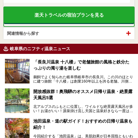
楽天トラベルの宿泊プランを見る
関連情報から探す
岐阜県のニフティ温泉ニュース
「長良川温泉 十八楼」で老舗旅館の風格と鉄分た
っぷりの濁り湯を楽しむ
鵜飼でよく知られた岐阜県岐阜市の長良川。この川のほとり
に建つ旅館「十八楼」は創業160年以上を誇る老舗。川側の
客室からは長良川を一望、温泉はインパクトのある赤褐色の
濁り湯で、地産地消にこだわった食事も定評があります。
開放感抜群！奥飛騨のオススメ日帰り温泉・絶景露
天風呂5選
そして大浴場は日帰り入浴もできるんですよ。泊まりでも日
帰りでも楽しめる「十八楼」を、周辺の川原町の町並みや、
北アルプスのふもとに位置し、ワイルドな絶景露天風呂が多
岐阜の手仕事に触れる旅とともに楽しんでみてはいかがでし
い！お湯がいい！源泉掛け流し天国と温泉好きなら一度は行
ょう！
きたいと思う岐阜県の奥飛騨温泉郷。
───
池田温泉・道の駅ガイド！おすすめの日帰り温泉も
「平湯温泉」「福地温泉」「新平湯温泉」「栃尾温泉」「新
提供元：岐阜県【PR】
紹介！
穂高温泉」と5つの温泉地を総称して奥飛騨温泉郷と呼びま
この記事は岐阜県のPR記事です。
すが、この中でも気軽に日帰りで楽しめる開放感抜群の露天
今回紹介する「池田温泉」は、美肌効果が日本屈指ともいわ
風呂を5ヶ所ご紹介したいと思います。いずれも素晴らしい