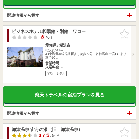
関連情報から探す
ビジネスホテル和陽館・別館 ワコー
お気に入
りに追加
-点
/ 0 件
愛知県 / 稲沢市
稲沢駅441m
JR東海道本線稲沢駅より徒歩５分・名神高速 一宮I.C.より
車で10…
営業時間
入浴料金 ～
宿泊
ホテル
楽天トラベルの宿泊プランを見る
関連情報から探す
海津温泉 宙舟の湯（旧 海津温泉）
お気に入
りに追加
3.7点
/ 56 件