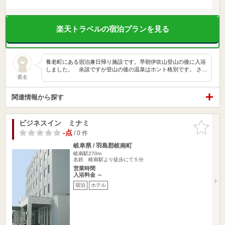
楽天トラベルの宿泊プランを見る
養老町にある宿泊兼日帰り施設です。早朝伊吹山登山の後に入浴
しました。 余談ですが登山の後の温泉はホント格別です。 さ…
匿名
関連情報から探す
ビジネスイン ミナミ
お気に入
りに追加
-点
/ 0 件
岐阜県 / 羽島郡岐南町
岐南駅270m
名鉄 岐南駅より徒歩にて５分
営業時間
入浴料金 ～
宿泊
ホテル