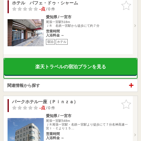
ホテル パフェ・ドゥ・シャーム
お気に入
りに追加
-点
/ 0 件
愛知県 / 一宮市
尾張一宮駅518m
ＪＲ 名鉄一宮駅から徒歩にて約７分
営業時間
入浴料金 ～
宿泊
ホテル
楽天トラベルの宿泊プランを見る
関連情報から探す
パークホテル一座（Ｐｉｎｚａ）
お気に入
りに追加
-点
/ 0 件
愛知県 / 一宮市
尾張一宮駅548m
ＪＲ尾張一宮駅・名鉄一宮駅より徒歩にて７分名神高速一
宮Ｉ・Ｃより１５…
営業時間
入浴料金 ～