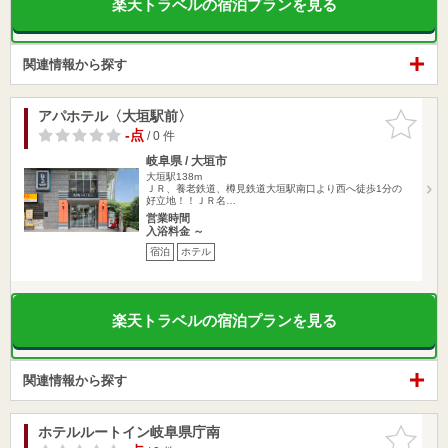
楽天トラベルの宿泊プランを見る
関連情報から探す
アパホテル〈大垣駅前〉
お気に入
りに追加
-点
/ 0 件
岐阜県 / 大垣市
大垣駅138m
ＪＲ、養老鉄道、樽見鉄道大垣駅南口より西へ徒歩1分の
好立地！！ＪＲ名…
営業時間
入浴料金 ～
宿泊
ホテル
楽天トラベルの宿泊プランを見る
関連情報から探す
ホテルルートイン岐阜県庁南
お気に入
りに追加