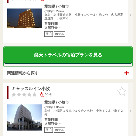
愛知県 / 小牧市
小牧駅2.24km
東名・名神高速道路 小牧インターより約２分 名古屋高
速道路 小牧南イ…
営業時間
入浴料金 ～
宿泊
ホテル
楽天トラベルの宿泊プランを見る
関連情報から探す
キャッスルイン小牧
お気に入
りに追加
-点
/ 0 件
愛知県 / 小牧市
小牧駅1.85km
名鉄 小牧駅より車で１０分／名神 小牧ＩＣより車で２
分
営業時間
入浴料金 ～
宿泊
ホテル