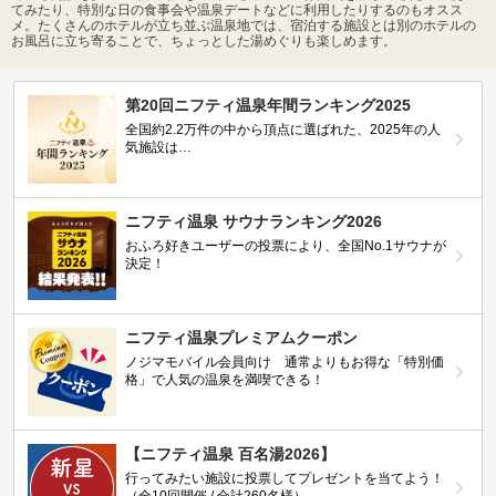
てみたり、特別な日の食事会や温泉デートなどに利用したりするのもオスス
メ。たくさんのホテルが立ち並ぶ温泉地では、宿泊する施設とは別のホテルの
お風呂に立ち寄ることで、ちょっとした湯めぐりも楽しめます。
第20回ニフティ温泉年間ランキング2025
全国約2.2万件の中から頂点に選ばれた、2025年の人
気施設は…
ニフティ温泉 サウナランキング2026
おふろ好きユーザーの投票により、全国No.1サウナが
決定！
ニフティ温泉プレミアムクーポン
ノジマモバイル会員向け 通常よりもお得な「特別価
格」で人気の温泉を満喫できる！
【ニフティ温泉 百名湯2026】
行ってみたい施設に投票してプレゼントを当てよう！