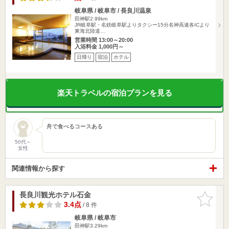
岐阜県 / 岐阜市 / 長良川温泉
田神駅2.99km
JR岐阜駅・名鉄岐阜駅よりタクシー15分名神高速各ICより
東海北陸道…
営業時間 13:00～20:00
入浴料金 1,000円～
日帰り
宿泊
ホテル
楽天トラベルの宿泊プランを見る
舟で食べるコースある
50代～
女性
関連情報から探す
長良川観光ホテル石金
お気に入
りに追加
3.4点
/ 8 件
岐阜県 / 岐阜市
田神駅3.29km