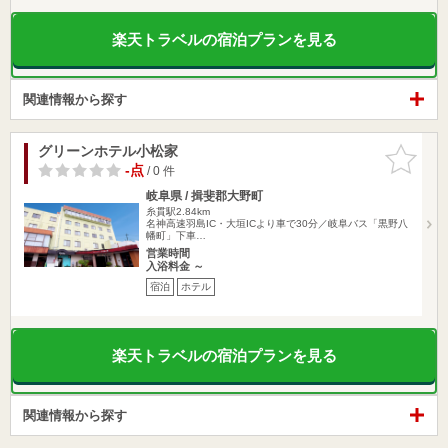
楽天トラベルの宿泊プランを見る
関連情報から探す
グリーンホテル小松家
お気に入
りに追加
-点
/ 0 件
岐阜県 / 揖斐郡大野町
糸貫駅2.84km
名神高速羽島IC・大垣ICより車で30分／岐阜バス「黒野八
幡町」下車…
営業時間
入浴料金 ～
宿泊
ホテル
楽天トラベルの宿泊プランを見る
関連情報から探す