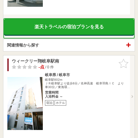
楽天トラベルの宿泊プランを見る
関連情報から探す
ウィークリー翔岐阜駅南
お気に入
りに追加
-点
/ 0 件
岐阜県 / 岐阜市
岐阜駅602m
ＪＲ岐阜駅より徒歩8分／名神高速 岐阜羽島ＩＣ より
車30分／東海環…
営業時間
入浴料金 ～
宿泊
ホテル