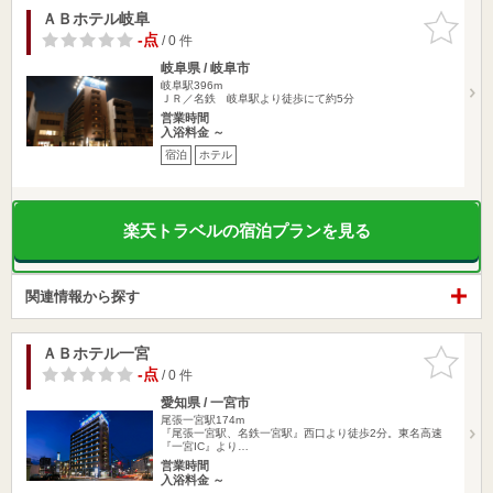
ＡＢホテル岐阜
お気に入
りに追加
-点
/ 0 件
岐阜県 / 岐阜市
岐阜駅396m
ＪＲ／名鉄 岐阜駅より徒歩にて約5分
営業時間
入浴料金 ～
宿泊
ホテル
楽天トラベルの宿泊プランを見る
関連情報から探す
ＡＢホテル一宮
お気に入
りに追加
-点
/ 0 件
愛知県 / 一宮市
尾張一宮駅174m
『尾張一宮駅、名鉄一宮駅』西口より徒歩2分。東名高速
『一宮IC』より…
営業時間
入浴料金 ～