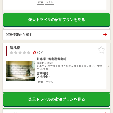
宿泊
ホテル
楽天トラベルの宿泊プランを見る
関連情報から探す
清風楼
お気に入
りに追加
-点
/ 0 件
岐阜県 / 養老郡養老町
養老駅1.59km
お車で 名神大垣ＩＣ または関ヶ原ＩＣより２０分。 電車
で JR東海…
営業時間
入浴料金 ～
宿泊
ホテル
楽天トラベルの宿泊プランを見る