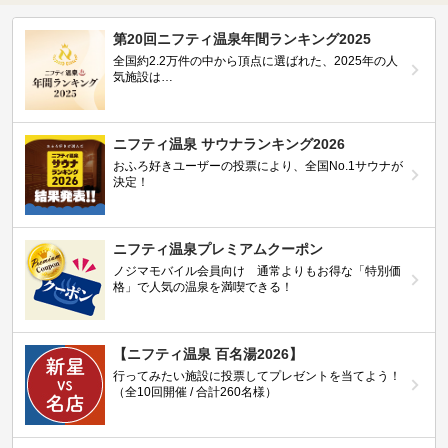
第20回ニフティ温泉年間ランキング2025
全国約2.2万件の中から頂点に選ばれた、2025年の人
気施設は…
ニフティ温泉 サウナランキング2026
おふろ好きユーザーの投票により、全国No.1サウナが
決定！
ニフティ温泉プレミアムクーポン
ノジマモバイル会員向け 通常よりもお得な「特別価
格」で人気の温泉を満喫できる！
【ニフティ温泉 百名湯2026】
行ってみたい施設に投票してプレゼントを当てよう！
（全10回開催 / 合計260名様）