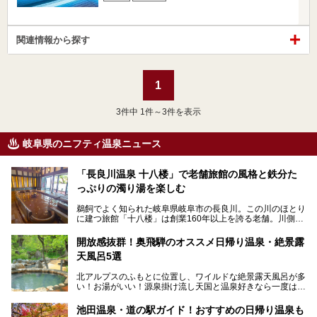
関連情報から探す
1
3
件中 1件～3件を表示
岐阜県のニフティ温泉ニュース
「長良川温泉 十八楼」で老舗旅館の風格と鉄分た
っぷりの濁り湯を楽しむ
鵜飼でよく知られた岐阜県岐阜市の長良川。この川のほとり
に建つ旅館「十八楼」は創業160年以上を誇る老舗。川側の
客室からは長良川を一望、温泉はインパクトのある赤褐色の
濁り湯で、地産地消にこだわった食事も定評があります。
開放感抜群！奥飛騨のオススメ日帰り温泉・絶景露
天風呂5選
そして大浴場は日帰り入浴もできるんですよ。泊まりでも日
帰りでも楽しめる「十八楼」を、周辺の川原町の町並みや、
北アルプスのふもとに位置し、ワイルドな絶景露天風呂が多
岐阜の手仕事に触れる旅とともに楽しんでみてはいかがでし
い！お湯がいい！源泉掛け流し天国と温泉好きなら一度は行
ょう！
きたいと思う岐阜県の奥飛騨温泉郷。
───
池田温泉・道の駅ガイド！おすすめの日帰り温泉も
「平湯温泉」「福地温泉」「新平湯温泉」「栃尾温泉」「新