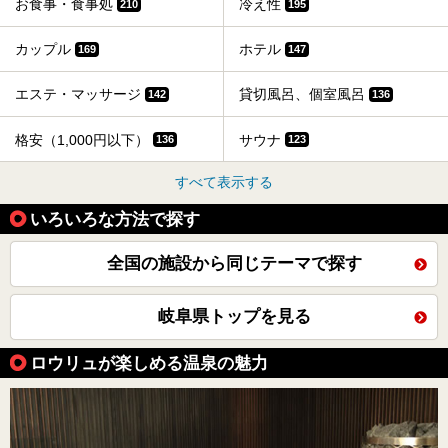
お食事・食事処
冷え性
210
195
カップル
ホテル
169
147
エステ・マッサージ
貸切風呂、個室風呂
142
136
格安（1,000円以下）
サウナ
136
123
すべて表示する
いろいろな方法で探す
全国の施設から同じテーマで探す
岐阜県トップを見る
ロウリュが楽しめる温泉の魅力