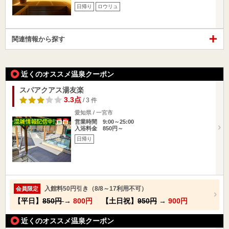
日帰り
ロウリュ
関連情報から探す
近くのオススメ温泉クーポン
スパアクアス湯友楽
3.3点
/ 3 件
愛知県 / 一宮市
営業時間 9:00～25:00
入浴料金 850円～
日帰り
入館料50円引き（8/8～17利用不可）
会員限定
【平日】
850円
→
800円
【土日祝】
950円
→
900円
近くのオススメ温泉クーポン