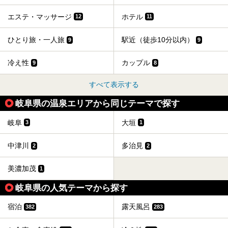
エステ・マッサージ
ホテル
12
11
ひとり旅・一人旅
駅近（徒歩10分以内）
9
9
冷え性
カップル
9
8
すべて表示する
岐阜県の温泉エリアから同じテーマで探す
岐阜
大垣
3
1
中津川
多治見
2
2
美濃加茂
1
岐阜県の人気テーマから探す
宿泊
露天風呂
382
283