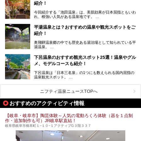
提供元：岐阜県【PR】
紹介！
穂高温泉」と5つの温泉地を総称して奥飛騨温泉郷と呼びま
この記事は岐阜県のPR記事です。
すが、この中でも気軽に日帰りで楽しめる開放感抜群の露天
今回紹介する「池田温泉」は、美肌効果が日本屈指ともいわ
風呂を5ヶ所ご紹介したいと思います。いずれも素晴らしい
れ、根強い人気がある温泉地です。
温泉ですよ！
岐阜県にあり、名古屋からは日帰りで、東京や大阪からなら
温泉旅として利用することができます。
平湯温泉とは？おすすめの温泉や観光スポットをご
紹介！
池田温泉には道の駅があるなど、温泉、観光、買い物と、さ
まざまな楽しみ方が可能です。
奥飛騨温泉郷の中でも歴史ある湯治場として知られている平
そんな池田温泉の魅力を詳しく紹介していきます！
湯温泉。
岐阜県と長野県を結ぶ安房トンネルの開通以来、東京方面か
らの利用客も増え、ますます賑わいを見せています。そこで
下呂温泉のおすすめ観光スポット25選！温泉やグル
今回は、平湯温泉の観光スポットとおすすめの温泉施設を紹
メ、モデルコースも紹介！
介します。気になる温泉をぜひチェックしてみてください。
下呂温泉は「日本三名泉」の1つにも数えられる国内屈指の
温泉観光スポット。
訪れる際には美肌で知られるお湯とあわせて、当地ならでは
のグルメを楽しんだり、周辺にある名所にも足を伸ばしたり
したいもの。
ニフティ温泉ニュースTOPへ
本記事では、下呂温泉エリアにあるおすすめの観光スポット
おすすめのアクティビティ情報
をご紹介するとともに散策する際のモデルコースもご提案。
下呂温泉観光をたっぷりとガイドします！
【岐阜・岐阜市】陶芸体験～人気の電動ろくろ体験（器を１点制
作・追加制作も可）JR岐阜駅直結！
岐阜県岐阜市橋本町１−１０−１アクティブG３階３３７