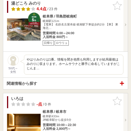
湯どころ みのり
お気に入
りに追加
4.4点
/ 23 件
岐阜県 / 羽島郡岐南町
岐南駅121m
【電車】 名鉄名古屋本線 岐南駅下車徒歩約2分 【車】 東
海北…
営業時間 6:00～24:00
入浴料金 800円～
日帰り
ロウリュ
やはりみのりは1番。情報を聞き他県も利用しますが結局最後は
みのりに収まります。ホームサウナと勝手に命名していますがこ
じんま…
50代～
女性
関連情報から探す
いろは
お気に入
りに追加
-点
/ 0 件
岐阜県 / 岐阜市
岐阜駅433m
JR岐阜駅から徒歩5分
営業時間 10:00～22:30
入浴料金 2,800円～