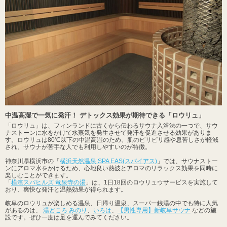
中温高湿で一気に発汗！ デトックス効果が期待できる「ロウリュ」
「ロウリュ」は、フィンランドに古くから伝わるサウナ入浴法の一つで、サウ
ナストーンに水をかけて水蒸気を発生させて発汗を促進させる効果がありま
す。ロウリュは80℃以下の中温高湿のため、肌のピリピリ感や息苦しさが軽減
され、サウナが苦手な人でも利用しやすいのが特徴。
神奈川県横浜市の「
横浜天然温泉 SPA EAS(スパイアス)
」では、サウナストー
ンにアロマ水をかけるため、心地良い熱波とアロマのリラックス効果を同時に
楽しむことができます。
「
横濱スパヒルズ 竜泉寺の湯
」は、1日18回のロウリュウサービスを実施して
おり、爽快な発汗と温熱効果が得られます。
岐阜のロウリュが楽しめる温泉、日帰り温泉、スーパー銭湯の中でも特に人気
があるのは、
湯どころ みのり
、
いろは
、
【男性専用】新岐阜サウナ
などの施
設です。ぜひ一度は足を運んでみてください。