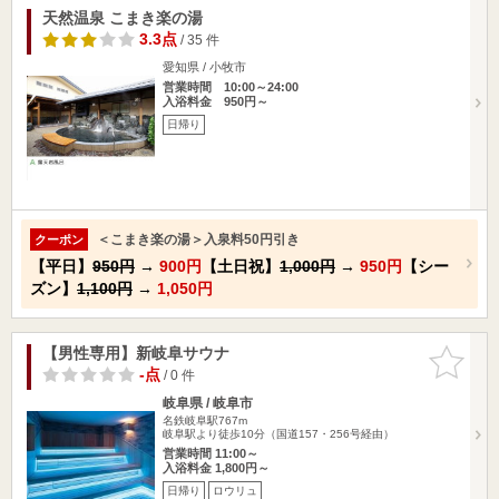
天然温泉 こまき楽の湯
3.3点
/ 35 件
愛知県 / 小牧市
営業時間 10:00～24:00
入浴料金 950円～
日帰り
＜こまき楽の湯＞入泉料50円引き
クーポン
【平日】
950円
→
900円
【土日祝】
1,000円
→
950円
【シー
ズン】
1,100円
→
1,050円
【男性専用】新岐阜サウナ
お気に入
りに追加
-点
/ 0 件
岐阜県 / 岐阜市
名鉄岐阜駅767m
岐阜駅より徒歩10分（国道157・256号経由）
営業時間 11:00～
入浴料金 1,800円～
日帰り
ロウリュ