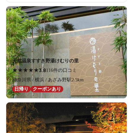
天然温泉すすき野湯けむりの里
★
★
★
★
★
3.8
116件の口コミ
神奈川県 / 横浜 / あざみ野駅2.5km
日帰り
クーポンあり