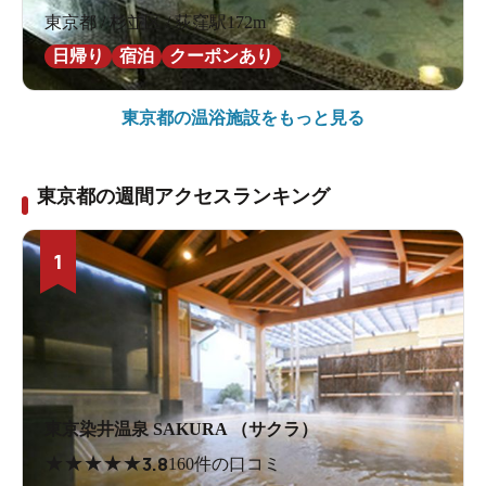
東京都 / 杉並区 / 荻窪駅172m
日帰り
宿泊
クーポンあり
東京都の
温浴施設をもっと見る
東京都の週間アクセスランキング
1
東京染井温泉 SAKURA （サクラ）
★
★
★
★
★
3.8
160件の口コミ