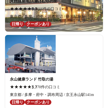
天然温泉 仙川湯けむりの里
★
★
★
★
★
3.3
116件の口コミ
東京都 / 多摩・府中・調布周辺 / 仙川駅583m
日帰り
クーポンあり
永山健康ランド 竹取の湯
★
★
★
★
★
3.7
70件の口コミ
東京都 / 多摩・府中・調布周辺 / 京王永山駅141m
日帰り
クーポンあり