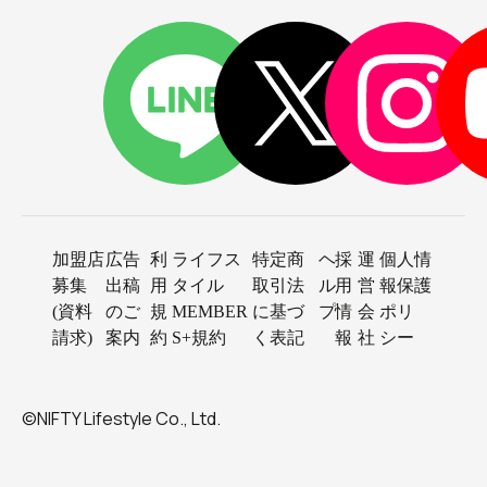
加盟店
広告
利
ライフス
特定商
ヘ
採
運
個人情
募集
出稿
用
タイル
取引法
ル
用
営
報保護
(資料
のご
規
MEMBER
に基づ
プ
情
会
ポリ
請求)
案内
約
S+規約
く表記
報
社
シー
©NIFTY Lifestyle Co., Ltd.