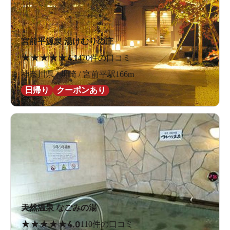
宮前平源泉 湯けむりの庄
★
★
★
★
★
4.1
470件の口コミ
神奈川県 / 川崎 / 宮前平駅166m
日帰り
クーポンあり
天然温泉 なごみの湯
★
★
★
★
★
4.0
110件の口コミ