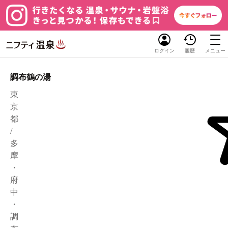
ログイン
履歴
メニュー
調布鶴の湯
東
京
都
/
多
摩
・
府
中
・
調