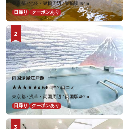
東京都 / 池袋・巣鴨周辺 / 巣鴨駅494m
日帰り
クーポンあり
2
両国湯屋江戸遊
★
★
★
★
★
4.6
464件の口コミ
東京都 / 浅草・両国周辺 / 両国駅467m
日帰り
クーポンあり
3