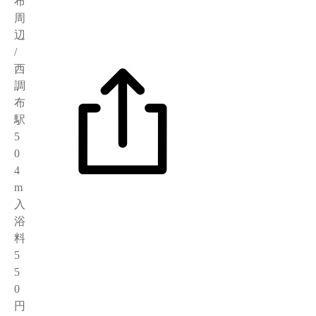
布
周
辺
/
西
調
布
駅
5
0
4
m
入
浴
料
5
5
0
円