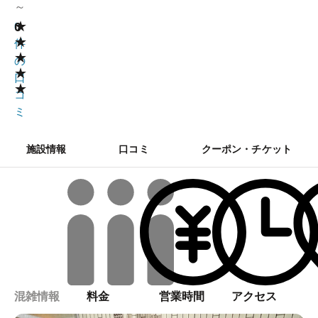
～
★
0
0
★
件
★
の
★
口
★
コ
ミ
施設情報
口コミ
クーポン・チケット
混雑情報
料金
営業時間
アクセス