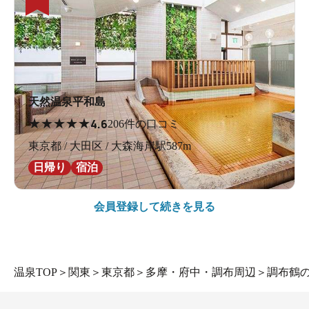
天然温泉平和島
★
★
★
★
★
4.6
206件の口コミ
東京都 / 大田区 / 大森海岸駅587m
日帰り
宿泊
会員登録して続きを見る
温泉TOP
＞
関東
＞
東京都
＞
多摩・府中・調布周辺
＞
調布鶴