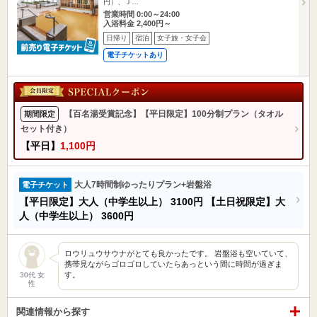
円）、Ｊ…
営業時間 0:00～24:00
入浴料金 2,400円～
日帰り
宿泊
女子旅・女子会
電子チケットあり
【百名湯受賞記念】【平日限定】100分制プラン（タオル
期間限定
セット付き）
【平日】
1,100円
大人7時間制ゆったりプラン+岩盤浴
電子チケット
【平日限定】大人（中学生以上）
3100円
【土日祝限定】大
人（中学生以上）
3600円
ロウリュウサウナがとても良かったです。 岩盤浴も空いていて、
携帯見ながらゴロゴロしていたらあっという間に時間が過ぎま
す。
30代 女
性
関連情報から探す