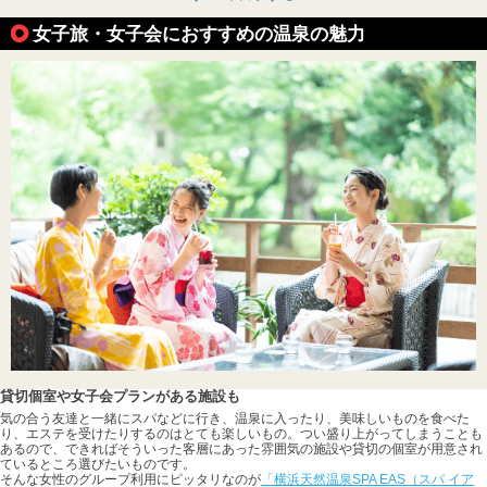
女子旅・女子会におすすめの温泉の魅力
貸切個室や女子会プランがある施設も
気の合う友達と一緒にスパなどに行き、温泉に入ったり、美味しいものを食べた
り、エステを受けたりするのはとても楽しいもの。つい盛り上がってしまうことも
あるので、できればそういった客層にあった雰囲気の施設や貸切の個室が用意され
ているところ選びたいものです。
そんな女性のグループ利用にピッタリなのが
「横浜天然温泉SPA EAS（スパ イア