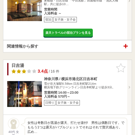
東横線・日比谷線 「中目黒駅」田園都市線 「池尻大橋
駅」共に徒歩10…
営業時間
入浴料金 ～
宿泊
女子旅・女子会
楽天トラベルの宿泊プランを見る
関連情報から探す
日吉湯
お気に入
りに追加
3.4点
/ 16 件
神奈川県 / 横浜市港北区日吉本町
雪が谷大塚駅6.58km
日吉本町駅214m
横浜地下鉄グリーンライン日吉本町駅より徒歩3分。
営業時間 14:00～23:00
入浴料金 570円～
日帰り
女子旅・女子会
女性は奇数日が黒湯が露天、打たせ湯付! 男性は偶数日です。で
ももう1つは露天がバブルジェットでそれはそれで贅沢感あり。
広め…
40代 女