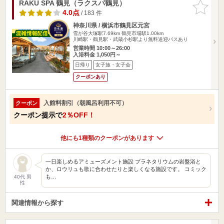
RAKU SPA 鶴見（ラクスパ鶴見）
お気に入
りに追加
4.0点
/ 183 件
神奈川県 / 横浜市鶴見区元宮
雪が谷大塚駅7.69km
鶴見市場駅1.00km
川崎駅・鶴見駅・武蔵小杉駅より無料送迎バスあり
営業時間 10:00～26:00
入浴料金 1,050円～
日帰り
女子旅・女子会
クーポンあり
入館料割引（朝風呂利用不可）
クーポン
クーポン提示で
2％OFF！
他にも1種類のクーポンがあります
一日楽しめるアミューズメント施設 プラネタリウムの岩盤浴と
か、ロウリュも歌に合わせたりと楽しくなる施設です。 コミック
も…
40代 男
性
関連情報から探す