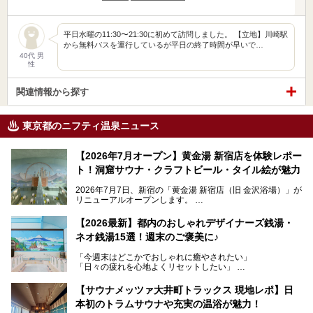
平日水曜の11:30〜21:30に初めて訪問しました。 【立地】川崎駅
から無料バスを運行しているが平日の終了時間が早いで…
40代 男
性
関連情報から探す
東京都のニフティ温泉ニュース
【2026年7月オープン】黄金湯 新宿店を体験レポー
ト！洞窟サウナ・クラフトビール・タイル絵が魅力
2026年7月7日、新宿の「黄金湯 新宿店（旧 金沢浴場）」が
リニューアルオープンします。
レトロでノスタルジックなタイル絵はそのまま、昔からここ
【2026最新】都内のおしゃれデザイナーズ銭湯・
を知る地元の人にも、新しく足を運んでくれる人にも愛され
ネオ銭湯15選！週末のご褒美に♪
る、今の時代の"銭湯"として生まれ変わりました。洞窟のよ
うなユニークなサウナ、自家醸造のクラフトビールが飲める
「今週末はどこかでおしゃれに癒やされたい」
ビアバーなど、新しく登場したスポットも併せて紹介しま
「日々の疲れを心地よくリセットしたい」
す。充実した設備があるのに、基本の入浴料が銭湯価格の5
──そんなときにおすすめなのが、今、都内で大きなブーム
50円というのも嬉しすぎます！
となっている新しいスタイルの銭湯です。
【サウナメッツァ大井町トラックス 現地レポ】日
本初のトラムサウナや充実の温浴が魅力！
最近、SNSやメディアで「デザイナーズ銭湯」や「ネオ銭