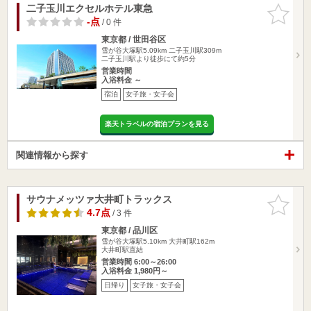
二子玉川エクセルホテル東急
お気に入
りに追加
-点
/ 0 件
東京都 / 世田谷区
雪が谷大塚駅5.09km
二子玉川駅309m
二子玉川駅より徒歩にて約5分
営業時間
入浴料金 ～
宿泊
女子旅・女子会
楽天トラベルの宿泊プランを見る
関連情報から探す
サウナメッツァ大井町トラックス
お気に入
りに追加
4.7点
/ 3 件
東京都 / 品川区
雪が谷大塚駅5.10km
大井町駅162m
大井町駅直結
営業時間 6:00～26:00
入浴料金 1,980円～
日帰り
女子旅・女子会