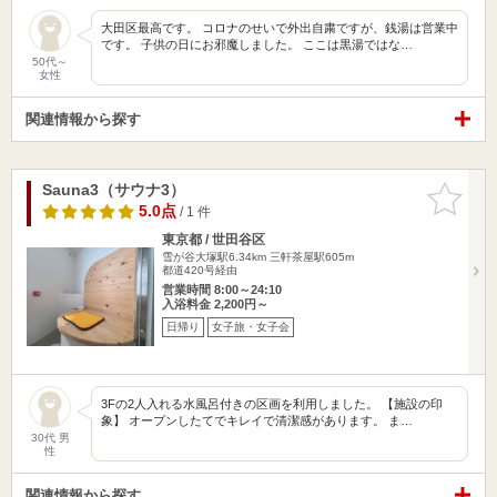
大田区最高です。 コロナのせいで外出自粛ですが、銭湯は営業中
です。 子供の日にお邪魔しました。 ここは黒湯ではな…
50代～
女性
関連情報から探す
Sauna3（サウナ3）
お気に入
りに追加
5.0点
/ 1 件
東京都 / 世田谷区
雪が谷大塚駅6.34km
三軒茶屋駅605m
都道420号経由
営業時間 8:00～24:10
入浴料金 2,200円～
日帰り
女子旅・女子会
3Fの2人入れる水風呂付きの区画を利用しました。 【施設の印
象】 オープンしたてでキレイで清潔感があります。 ま…
30代 男
性
関連情報から探す