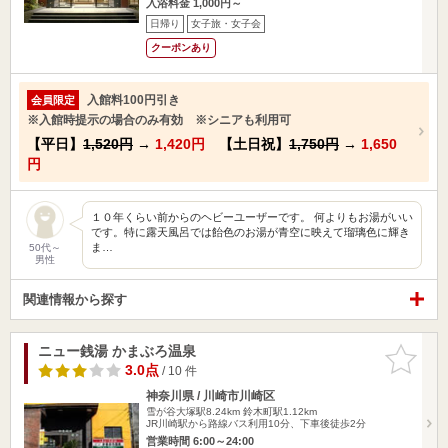
入浴料金 1,000円～
日帰り
女子旅・女子会
クーポンあり
入館料100円引き
会員限定
※入館時提示の場合のみ有効 ※シニアも利用可
【平日】
1,520円
→
1,420円
【土日祝】
1,750円
→
1,650
円
１０年くらい前からのヘビーユーザーです。 何よりもお湯がいい
です。特に露天風呂では飴色のお湯が青空に映えて瑠璃色に輝き
ま…
50代～
男性
関連情報から探す
ニュー銭湯 かまぶろ温泉
お気に入
りに追加
3.0点
/ 10 件
神奈川県 / 川崎市川崎区
雪が谷大塚駅8.24km
鈴木町駅1.12km
JR川崎駅から路線バス利用10分、下車後徒歩2分
営業時間 6:00～24:00