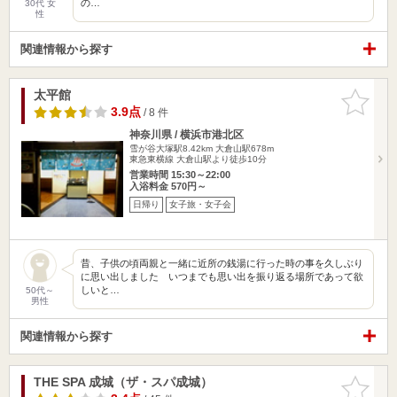
の…
30代 女
性
関連情報から探す
太平館
お気に入
りに追加
3.9点
/ 8 件
神奈川県 / 横浜市港北区
雪が谷大塚駅8.42km
大倉山駅678m
東急東横線 大倉山駅より徒歩10分
営業時間 15:30～22:00
入浴料金 570円～
日帰り
女子旅・女子会
昔、子供の頃両親と一緒に近所の銭湯に行った時の事を久しぶり
に思い出しました いつまでも思い出を振り返る場所であって欲
しいと…
50代～
男性
関連情報から探す
THE SPA 成城（ザ・スパ成城）
お気に入
りに追加