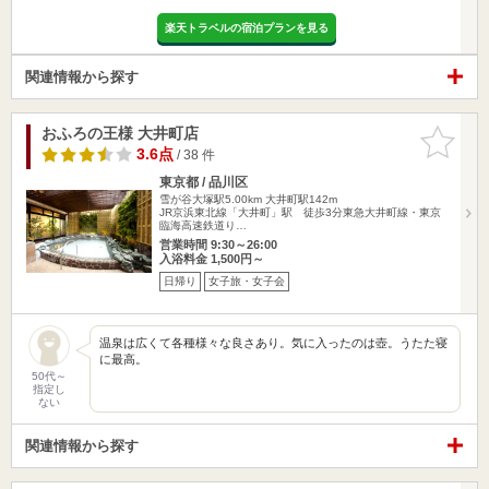
楽天トラベルの宿泊プランを見る
関連情報から探す
おふろの王様 大井町店
お気に入
りに追加
3.6点
/ 38 件
東京都 / 品川区
雪が谷大塚駅5.00km
大井町駅142m
JR京浜東北線「大井町」駅 徒歩3分東急大井町線・東京
臨海高速鉄道り…
営業時間 9:30～26:00
入浴料金 1,500円～
日帰り
女子旅・女子会
温泉は広くて各種様々な良さあり。気に入ったのは壺。うたた寝
に最高。
50代～
指定し
ない
関連情報から探す