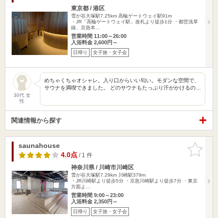
東京都 / 港区
雪が谷大塚駅7.25km
高輪ゲートウェイ駅91m
・JR「高輪ゲートウェイ駅」改札より徒歩1分 ・都営浅草
線、京急本…
営業時間 11:00～26:00
入浴料金 2,600円～
日帰り
女子旅・女子会
めちゃくちゃオシャレ。入り口からいい匂い。モダンな空間で、
サウナを満喫できました。 どのサウナもたっぷり汗がかけるの…
30代 女
性
関連情報から探す
saunahouse
お気に入
りに追加
4.0点
/ 1 件
神奈川県 / 川崎市川崎区
雪が谷大塚駅7.29km
川崎駅379m
・JR川崎駅より徒歩5分 ・京急川崎駅より徒歩7分 ・東京
方面よ…
営業時間 9:00～23:00
入浴料金 2,350円～
日帰り
女子旅・女子会