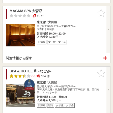
MAGMA SPA 大森店
お気に入
りに追加
-点
/ 0 件
東京都 / 大田区
雪が谷大塚駅4.23km
大森駅174m
大森駅より徒歩
営業時間 10:00～22:00
入浴料金 3,340円～
日帰り
女子旅・女子会
関連情報から探す
SPA & HOTEL 和 -なごみ-
お気に入
りに追加
3.9点
/ 34 件
東京都 / 大田区
雪が谷大塚駅4.43km
蒲田駅143m
JR京浜東北線・東急線蒲田駅西口下車徒歩1分。西口右
手、ドンキホーテ…
営業時間 11:00～翌9:00
入浴料金 1,580円～
日帰り
宿泊
女子旅・女子会