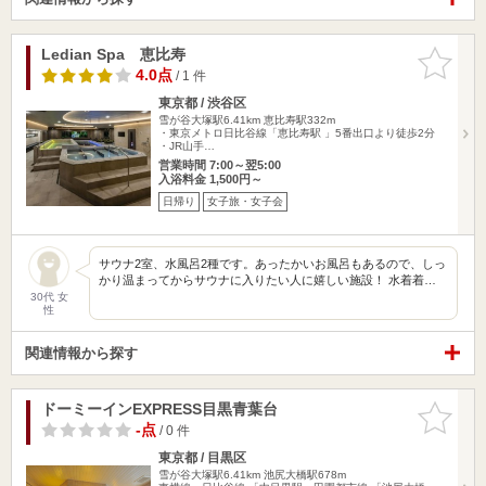
Ledian Spa 恵比寿
お気に入
りに追加
4.0点
/ 1 件
東京都 / 渋谷区
雪が谷大塚駅6.41km
恵比寿駅332m
・東京メトロ日比谷線「恵比寿駅 」5番出口より徒歩2分
・JR山手…
営業時間 7:00～翌5:00
入浴料金 1,500円～
日帰り
女子旅・女子会
サウナ2室、水風呂2種です。あったかいお風呂もあるので、しっ
かり温まってからサウナに入りたい人に嬉しい施設！ 水着着…
30代 女
性
関連情報から探す
ドーミーインEXPRESS目黒青葉台
お気に入
りに追加
-点
/ 0 件
東京都 / 目黒区
雪が谷大塚駅6.41km
池尻大橋駅678m