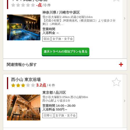
-点
/ 0 件
神奈川県 / 川崎市中原区
雪が谷大塚駅2.48km
武蔵小杉駅104m
【武蔵小杉駅】JR新南改札（横須賀線口）より徒歩２分
東口（JR南武…
営業時間
入浴料金 ～
宿泊
女子旅・女子会
楽天トラベルの宿泊プランを見る
関連情報から探す
西小山 東京浴場
お気に入
りに追加
3.2点
/ 4 件
東京都 / 品川区
雪が谷大塚駅3.05km
西小山駅98m
西小山駅より徒歩1分
営業時間 14:00～26:00
入浴料金 550円～
日帰り
女子旅・女子会