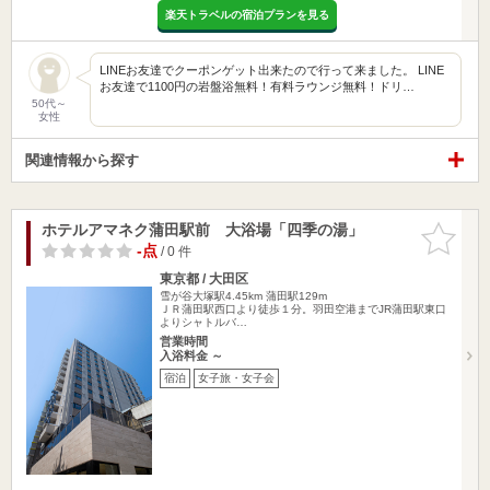
楽天トラベルの宿泊プランを見る
LINEお友達でクーポンゲット出来たので行って来ました。 LINE
お友達で1100円の岩盤浴無料！有料ラウンジ無料！ドリ…
50代～
女性
関連情報から探す
ホテルアマネク蒲田駅前 大浴場「四季の湯」
お気に入
りに追加
-点
/ 0 件
東京都 / 大田区
雪が谷大塚駅4.45km
蒲田駅129m
ＪＲ蒲田駅西口より徒歩１分。羽田空港までJR蒲田駅東口
よりシャトルバ…
営業時間
入浴料金 ～
宿泊
女子旅・女子会