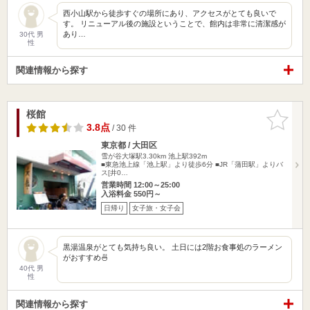
西小山駅から徒歩すぐの場所にあり、アクセスがとても良いで
す。 リニューアル後の施設ということで、館内は非常に清潔感が
あり…
30代 男
性
関連情報から探す
桜館
お気に入
りに追加
3.8点
/ 30 件
東京都 / 大田区
雪が谷大塚駅3.30km
池上駅392m
■東急池上線「池上駅」より徒歩6分 ■JR「蒲田駅」よりバ
ス[井0…
営業時間 12:00～25:00
入浴料金 550円～
日帰り
女子旅・女子会
黒湯温泉がとても気持ち良い。 土日には2階お食事処のラーメン
がおすすめ🍜
40代 男
性
関連情報から探す