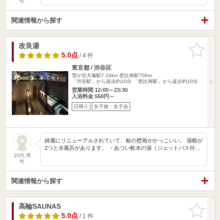
性
関連情報から探す
改良湯
お気に入
りに追加
5.0点
/ 4 件
東京都 / 渋谷区
雪が谷大塚駅7.24km
恵比寿駅706m
「渋谷駅」から徒歩約10分 「恵比寿駅」から徒歩約10分
営業時間 12:00～23:30
入浴料金 550円～
日帰り
女子旅・女子会
綺麗にリニューアルされていて、鯨の壁画がかっこいい。 湯船が
2つと水風呂があります。 ・あつい軟水の湯（ジェットバス付…
20代 男
性
関連情報から探す
高輪SAUNAS
お気に入
りに追加
5.0点
/ 1 件