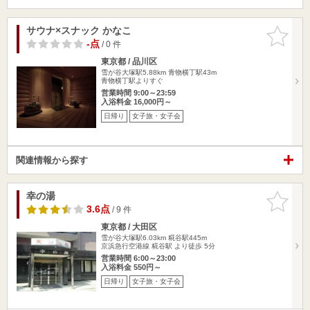
サウナ×スナック かなこ
お気に入
りに追加
-点
/ 0 件
東京都 / 品川区
雪が谷大塚駅5.88km
青物横丁駅43m
青物横丁駅よりすぐ
営業時間 9:00～23:59
入浴料金 16,000円～
日帰り
女子旅・女子会
関連情報から探す
幸の湯
お気に入
りに追加
3.6点
/ 9 件
東京都 / 大田区
雪が谷大塚駅6.03km
糀谷駅445m
京浜急行空港線 糀谷駅 より徒歩 5分
営業時間 6:00～23:00
入浴料金 550円～
日帰り
女子旅・女子会