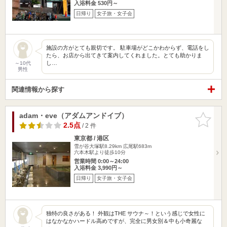
入浴料金 530円～
日帰り
女子旅・女子会
施設の方がとても親切です。 駐車場がどこかわからず、電話をし
たら、お店から出てきて案内してくれました。とても助かりま
し…
～10代
男性
関連情報から探す
adam・eve（アダムアンドイブ）
お気に入
りに追加
2.5点
/ 2 件
東京都 / 港区
雪が谷大塚駅8.29km
広尾駅683m
六本木駅より徒歩10分
営業時間 0:00～24:00
入浴料金 3,990円～
日帰り
女子旅・女子会
独特の良さがある！ 外観はTHE サウナ～！という感じで女性に
はなかなかハードル高めですが、完全に男女別＆中も小奇麗な