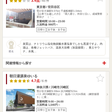
3.4点
/ 45 件
東京都 / 世田谷区
雪が谷大塚駅9.07km
千歳船橋駅1.04km
【お車でお越しの方】 「環八通り」外回り沿い。成城警察
署並び （「…
営業時間 10:00～23:00
入浴料金 990円～
日帰り
女子旅・女子会
泉質は、ナトリウム塩化物炭酸水素塩泉でしかも黒湯ですよ。内
湯は、各種ジェットバス、温泉大浴槽（加温循環）、黄土サウ
ナ、水風…
匿名
関連情報から探す
朝日湯源泉ゆいる
お気に入
りに追加
4.7点
/ 6 件
神奈川県 / 川崎市川崎区
雪が谷大塚駅9.09km
浜川崎駅523m
バス JR川崎駅東口より 臨港バス川24系統 （鋼管循環
５）に乗…
営業時間 9:00～24:00
入浴料金 1,540円～
日帰り
女子旅・女子会