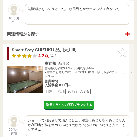
清潔感があって良かった。 水風呂もサウナから近く良かった
40代 男
性
関連情報から探す
Smart Stay SHIZUKU 品川大井町
お気に入
りに追加
4.2点
/ 4 件
東京都 / 品川区
雪が谷大塚駅5.25km
大井町駅144m
■電車でお越しの方 ・JR大井町駅 東口より徒歩約1分 ・り
んか…
営業時間
入浴料金 800円～
日帰り
宿泊
女子旅・女子会
楽天トラベルの宿泊プランを見る
ショートで利用させて頂きました。浴室はあまり広くありません
が利用者が私を含めてふたりだけだったのでゆったりと入ること
ができ…
50代～
女性