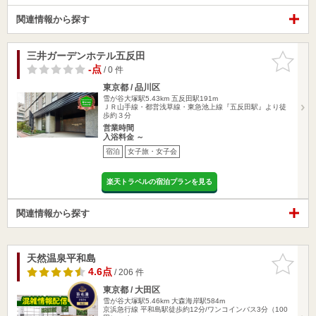
関連情報から探す
三井ガーデンホテル五反田
お気に入
りに追加
-点
/ 0 件
東京都 / 品川区
雪が谷大塚駅5.43km
五反田駅191m
ＪＲ山手線・都営浅草線・東急池上線『五反田駅』より徒
歩約３分
営業時間
入浴料金 ～
宿泊
女子旅・女子会
楽天トラベルの宿泊プランを見る
関連情報から探す
天然温泉平和島
お気に入
りに追加
4.6点
/ 206 件
東京都 / 大田区
雪が谷大塚駅5.46km
大森海岸駅584m
京浜急行線 平和島駅徒歩約12分/ワンコインバス3分（100