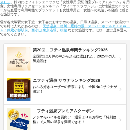
ス）」
。館内にはフォトジェニックな「女性専用 貸切個室プレミアムルーム」を用
意。女性専用リラクセーションルーム「ヴィーナスラウンジ」は女性浴室のロッカ
ーから直通で利用可能でブランケットも女性専用と、女性への気遣いを随所に感じ
る施設です。
雪が谷大塚駅の女子旅・女子会におすすめの温泉、日帰り温泉、スーパー銭湯の中
でも特に人気があるのは、
天然温泉 徳川・鷹狩の湯 スーパーホテルＰｒｅｍｉ
ｅｒ武蔵小杉駅前
、
西小山 東京浴場
、
桜館
などの施設です。ぜひ一度は足を運ん
でみてください。
第20回ニフティ温泉年間ランキング2025
全国約2.2万件の中から頂点に選ばれた、2025年の人
気施設は…
ニフティ温泉 サウナランキング2026
おふろ好きユーザーの投票により、全国No.1サウナが
決定！
ニフティ温泉プレミアムクーポン
ノジマモバイル会員向け 通常よりもお得な「特別価
格」で人気の温泉を満喫できる！