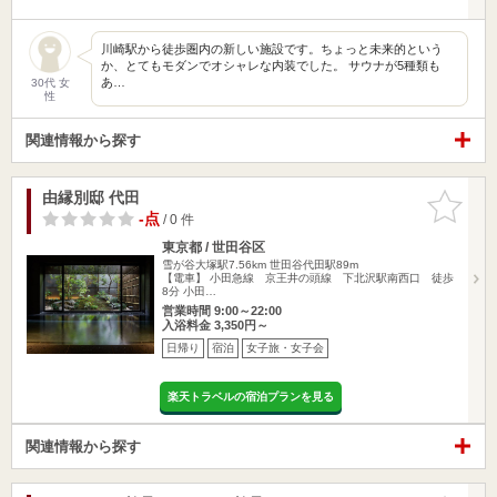
川崎駅から徒歩圏内の新しい施設です。ちょっと未来的という
か、とてもモダンでオシャレな内装でした。 サウナが5種類も
あ…
30代 女
性
関連情報から探す
由縁別邸 代田
お気に入
りに追加
-点
/ 0 件
東京都 / 世田谷区
雪が谷大塚駅7.56km
世田谷代田駅89m
【電車】 小田急線 京王井の頭線 下北沢駅南西口 徒歩
8分 小田…
営業時間 9:00～22:00
入浴料金 3,350円～
日帰り
宿泊
女子旅・女子会
楽天トラベルの宿泊プランを見る
関連情報から探す