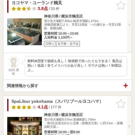
ヨコヤマ・ユーランド鶴見
お気に入
りに追加
3.8点
/ 53 件
神奈川県 / 横浜市鶴見区
雪が谷大塚駅7.80km
鶴見市場駅1.27km
JR鶴見駅東口より、市営13系統 一の瀬行き・市営13系
統 新横浜駅…
営業時間 10:00～23:00
入浴料金 1,100円～
日帰り
女子旅・女子会
無料休憩室で仮眠も良し！ 映画館で待ったりもできる！ 風呂は
熱い！低温！全てメリハリがあり良し！ サウナは熱い！90度以
上…
30代 男
性
関連情報から探す
SpaLibur yokohama（スパリブールヨコハマ）
お気に入
りに追加
4.1点
/ 177 件
神奈川県 / 横浜市鶴見区
雪が谷大塚駅8.07km
新綱島駅1.75km
・第3京浜港北ICから北東（新横浜方面）に約５km ・新横
浜駅方面…
営業時間 10:00～翌8:00