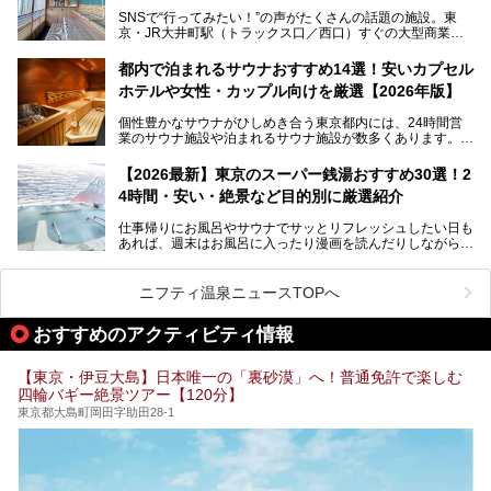
湯」という言葉をよく耳にしませんか？
SNSで“行ってみたい！”の声がたくさんの話題の施設。東
京・JR大井町駅（トラックス口／西口）すぐの大型商業施
本記事では、そもそもこれらがどんな銭湯なのか、その気に
設・大井町 トラックスに、2026年3月28日、「サウナメッ
なる違いを分かりやすく解説！さらに、都内で絶対に外せな
ツァ大井町トラックス」がニューオープン。施設の様子をレ
いおしゃれな名店15選を、おすすめの順番で一挙にご紹介
都内で泊まれるサウナおすすめ14選！安いカプセル
ポ―トします。
します。
ホテルや女性・カップル向けを厳選【2026年版】
個性豊かなサウナがひしめき合う東京都内には、24時間営
業のサウナ施設や泊まれるサウナ施設が数多くあります。
終電を逃した深夜の利用に限らず、時間を気にしないサウナ
を旅の目的とする「サ旅」や自分へのご褒美のための宿泊な
【2026最新】東京のスーパー銭湯おすすめ30選！2
ど、自分の好きなタイミングで好きなだけサ活ができるのが
4時間・安い・絶景など目的別に厳選紹介
魅力です。
仕事帰りにお風呂やサウナでサッとリフレッシュしたい日も
最近では、男性専用施設だけでなく、カップルや女性に嬉し
あれば、週末はお風呂に入ったり漫画を読んだりしながら一
い個室サウナも増えてきました。
日中ダラダラ過ごしたい日もあると思います。
この記事では、東京都内にある24時間営業のサウナの中か
また、終電を逃してしまい、「このまま朝までゆっくりでき
ら、特におすすめしたい施設14選をご紹介します。
ニフティ温泉ニュースTOPへ
る場所があれば」と探した経験がある人も多いのではないで
宿泊可能な施設もピックアップしているので、ぜひチェック
しょうか。
してみてください。
おすすめのアクティビティ情報
そこで本記事では、東京でおすすめのスーパー銭湯を、目的
別に厳選した30施設からご紹介します。
【東京・伊豆大島】日本唯一の「裏砂漠」へ！普通免許で楽しむ
24時間営業で宿泊できる施設や、1,000円以下で楽しめる安
四輪バギー絶景ツアー【120分】
い施設、デートや休日レジャーにもぴったりなエンタメ要素
が充実した施設など、利用のシーンに合わせて参考にしてく
東京都大島町岡田字助田28-1
ださい。