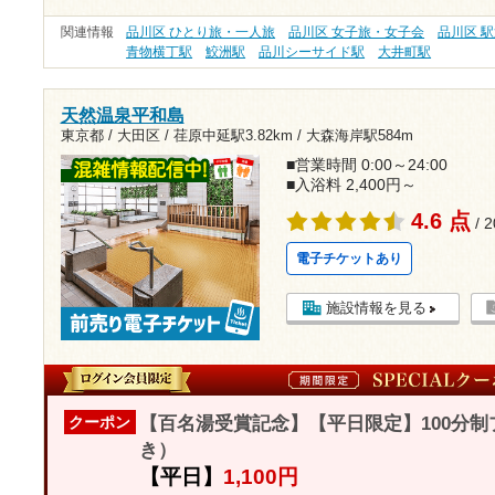
関連情報
品川区 ひとり旅・一人旅
品川区 女子旅・女子会
品川区 
青物横丁駅
鮫洲駅
品川シーサイド駅
大井町駅
天然温泉平和島
東京都 / 大田区 /
荏原中延駅3.82km
/
大森海岸駅584m
■営業時間 0:00～24:00
■入浴料 2,400円～
4.6 点
/ 
電子チケットあり
施設情報を見る
【百名湯受賞記念】【平日限定】100分
クーポン
き）
【平日】
1,100円