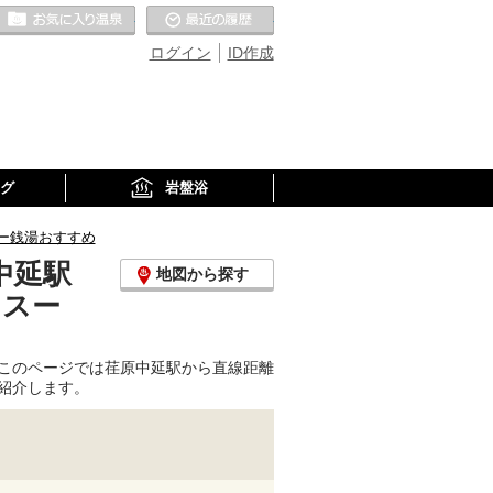
お気に入りの温泉
最近の履歴
ログイン
ID作成
グ
岩盤浴
ー銭湯おすすめ
中延駅
地図から探す
、スー
このページでは荏原中延駅から直線距離
紹介します。