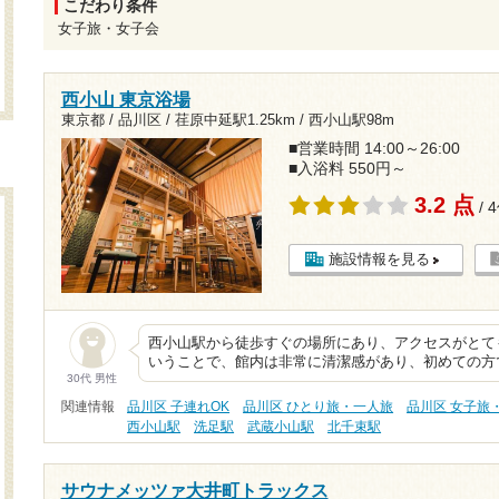
こだわり条件
女子旅・女子会
西小山 東京浴場
東京都 / 品川区 /
荏原中延駅1.25km
/
西小山駅98m
■営業時間 14:00～26:00
■入浴料 550円～
3.2 点
/ 
施設情報を見る
西小山駅から徒歩すぐの場所にあり、アクセスがとて
いうことで、館内は非常に清潔感があり、初めての方
30代 男性
関連情報
品川区 子連れOK
品川区 ひとり旅・一人旅
品川区 女子旅
西小山駅
洗足駅
武蔵小山駅
北千束駅
サウナメッツァ大井町トラックス