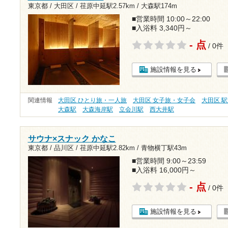
東京都 / 大田区 /
荏原中延駅2.57km
/
大森駅174m
■営業時間 10:00～22:00
■入浴料 3,340円～
- 点
/ 0件
施設情報を見る
関連情報
大田区 ひとり旅・一人旅
大田区 女子旅・女子会
大田区 
大森駅
大森海岸駅
立会川駅
西大井駅
サウナ×スナック かなこ
東京都 / 品川区 /
荏原中延駅2.82km
/
青物横丁駅43m
■営業時間 9:00～23:59
■入浴料 16,000円～
- 点
/ 0件
施設情報を見る