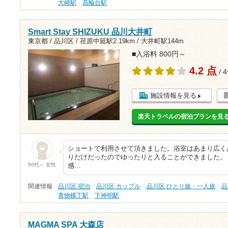
大崎駅
高輪台駅
Smart Stay SHIZUKU 品川大井町
東京都 / 品川区 /
荏原中延駅2.19km
/
大井町駅144m
■入浴料 800円～
4.2 点
/ 
施設情報を見る
楽天トラベルの宿泊プランを見
ショートで利用させて頂きました。浴室はあまり広く
りだけだったのでゆったりと入ることができました。
50代～ 女性
感…
関連情報
品川区 宿泊
品川区 カップル
品川区 ひとり旅・一人旅
品
青物横丁駅
下神明駅
MAGMA SPA 大森店