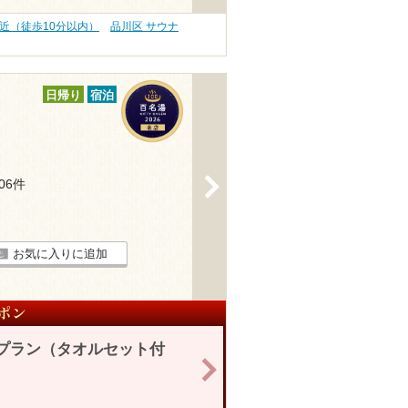
駅近（徒歩10分以内）
品川区 サウナ
日帰り
宿泊
>
206件
お気に入りに追加
制プラン（タオルセット付
>