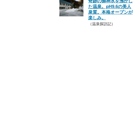
奇跡の御神水を沸かし
た温泉。pH9.6の美人
泉質。本格オープンが
楽しみ。
（温泉探訪記）