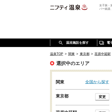
女子旅・
パー銭湯
温浴施設を探す
電
温泉TOP
>
関東
>
東京都
>
荏原中延駅
選択中のエリア
全国から探す
関東
東京都
変更