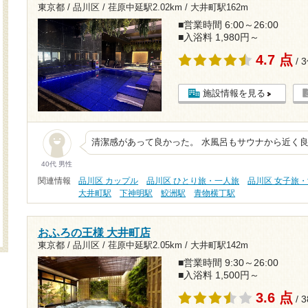
東京都 / 品川区 /
荏原中延駅2.02km
/
大井町駅162m
■営業時間 6:00～26:00
■入浴料 1,980円～
4.7 点
/ 
施設情報を見る
清潔感があって良かった。 水風呂もサウナから近く
40代 男性
関連情報
品川区 カップル
品川区 ひとり旅・一人旅
品川区 女子旅
大井町駅
下神明駅
鮫洲駅
青物横丁駅
おふろの王様 大井町店
東京都 / 品川区 /
荏原中延駅2.05km
/
大井町駅142m
■営業時間 9:30～26:00
■入浴料 1,500円～
3.6 点
/ 