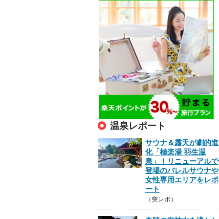
温泉レポート
サウナ＆露天が劇的進
化「極楽湯 羽生温
泉」！リニューアルで
登場のバレルサウナや
女性専用エリアをレポ
ート
（突レポ）