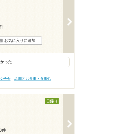
>
3件
お気に入りに追加
良かった
・女子会
品川区 お食事・食事処
日帰り
>
38件