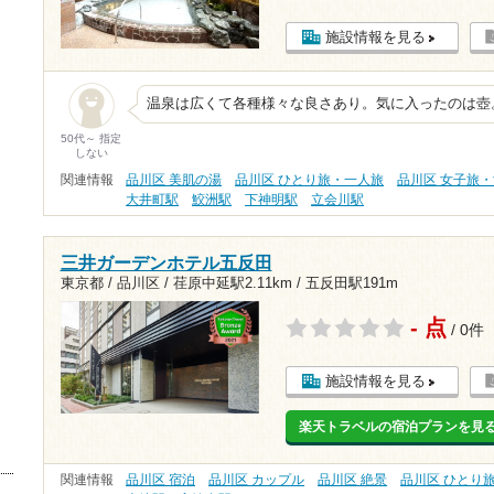
施設情報を見る
温泉は広くて各種様々な良さあり。気に入ったのは壺
50代～ 指定
しない
関連情報
品川区 美肌の湯
品川区 ひとり旅・一人旅
品川区 女子旅
大井町駅
鮫洲駅
下神明駅
立会川駅
三井ガーデンホテル五反田
東京都 / 品川区 /
荏原中延駅2.11km
/
五反田駅191m
- 点
/ 0件
施設情報を見る
楽天トラベルの宿泊プランを見
関連情報
品川区 宿泊
品川区 カップル
品川区 絶景
品川区 ひとり