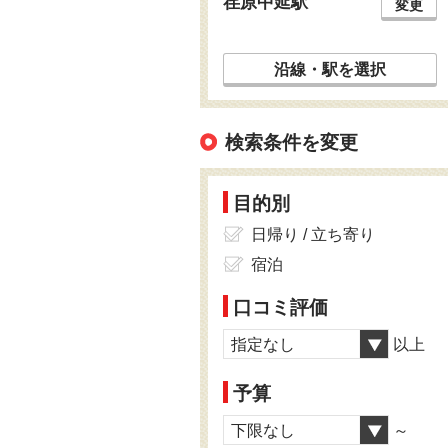
荏原中延駅
変更
沿線・駅を選択
検索条件を変更
目的別
日帰り / 立ち寄り
宿泊
口コミ評価
指定なし
以上
予算
下限なし
～