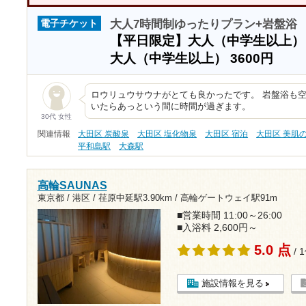
大人7時間制ゆったりプラン+岩盤浴
電子チケット
【平日限定】大人（中学生以上
大人（中学生以上）
3600円
ロウリュウサウナがとても良かったです。 岩盤浴も
いたらあっという間に時間が過ぎます。
30代 女性
関連情報
大田区 炭酸泉
大田区 塩化物泉
大田区 宿泊
大田区 美肌
平和島駅
大森駅
高輪SAUNAS
東京都 / 港区 /
荏原中延駅3.90km
/
高輪ゲートウェイ駅91m
■営業時間 11:00～26:00
■入浴料 2,600円～
5.0 点
/ 
施設情報を見る