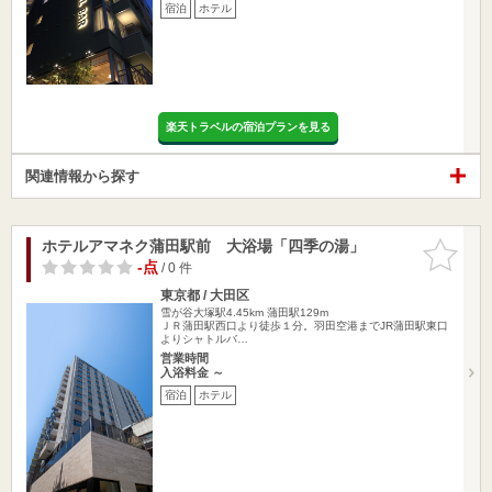
宿泊
ホテル
楽天トラベルの宿泊プランを見る
関連情報から探す
ホテルアマネク蒲田駅前 大浴場「四季の湯」
お気に入
りに追加
-点
/ 0 件
東京都 / 大田区
雪が谷大塚駅4.45km
蒲田駅129m
ＪＲ蒲田駅西口より徒歩１分。羽田空港までJR蒲田駅東口
よりシャトルバ…
営業時間
入浴料金 ～
宿泊
ホテル