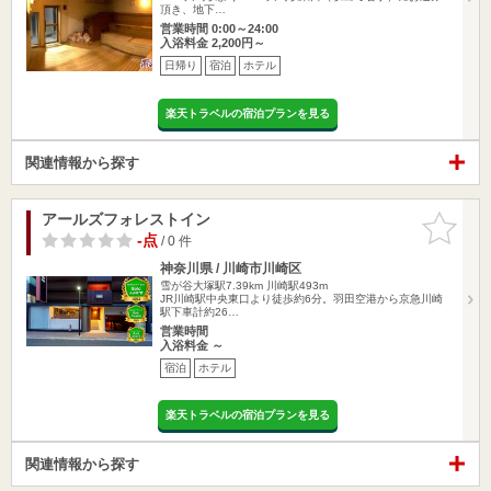
頂き、地下…
営業時間 0:00～24:00
入浴料金 2,200円～
日帰り
宿泊
ホテル
楽天トラベルの宿泊プランを見る
関連情報から探す
アールズフォレストイン
お気に入
りに追加
-点
/ 0 件
神奈川県 / 川崎市川崎区
雪が谷大塚駅7.39km
川崎駅493m
JR川崎駅中央東口より徒歩約6分。羽田空港から京急川崎
駅下車計約26…
営業時間
入浴料金 ～
宿泊
ホテル
楽天トラベルの宿泊プランを見る
関連情報から探す