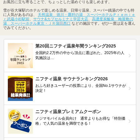
お風呂に立ち寄ることで、ちょっとした湯めぐりも楽しめます。
雪が谷大塚駅のホテルで楽しめる温泉、日帰り温泉、スーパー銭湯の中でも特
に人気があるのは、
天然温泉 徳川・鷹狩の湯 スーパーホテルＰｒｅｍｉｅ
ｒ武蔵小杉駅前
、
サウナ&カプセルミナミ学芸大店
、
高濃度炭酸泉 梅屋敷の
湯 スーパーホテル東京・ＪＲ蒲田西口
などの施設です。ぜひ一度は足を運ん
でみてください。
第20回ニフティ温泉年間ランキング2025
全国約2.2万件の中から頂点に選ばれた、2025年の人
気施設は…
ニフティ温泉 サウナランキング2026
おふろ好きユーザーの投票により、全国No.1サウナが
決定！
ニフティ温泉プレミアムクーポン
ノジマモバイル会員向け 通常よりもお得な「特別価
格」で人気の温泉を満喫できる！