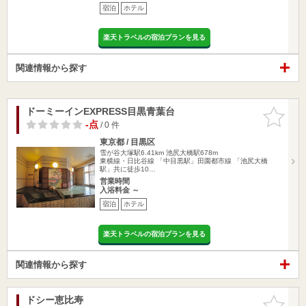
宿泊
ホテル
楽天トラベルの宿泊プランを見る
関連情報から探す
ドーミーインEXPRESS目黒青葉台
お気に入
りに追加
-点
/ 0 件
東京都 / 目黒区
雪が谷大塚駅6.41km
池尻大橋駅678m
東横線・日比谷線 「中目黒駅」田園都市線 「池尻大橋
駅」共に徒歩10…
営業時間
入浴料金 ～
宿泊
ホテル
楽天トラベルの宿泊プランを見る
関連情報から探す
ドシー恵比寿
お気に入