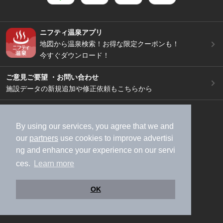
ニフティ温泉アプリ
地図から温泉検索！お得な限定クーポンも！
今すぐダウンロード！
ご意見ご要望 ・お問い合わせ
施設データの新規追加や修正依頼もこちらから
スマートフォン
/
PC
加盟店募集（資料請求）
広告出稿のご案内
By using our services, you agree that we and
our
partners
use cookies to improve advertisi
利用規約
ライフスタイルMEMBERS+規約
ng and enhance your experience on our servi
特定商取引法に基づく表記
ヘルプ
採用情報
ces.
Learn more
運営会社
個人情報保護ポリシー
©NIFTY Lifestyle Co., Ltd.
OK