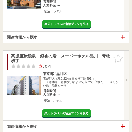
営業時間
入浴料金 ～
宿泊
ホテル
楽天トラベルの宿泊プランを見る
関連情報から探す
高濃度炭酸泉 銀杏の湯 スーパーホテル品川・青物
お気に入
横丁
りに追加
-点
/ 0 件
東京都 / 品川区
雪が谷大塚駅6.22km
青物横丁駅491m
京急本線 青物横丁駅より徒歩にて「約6分」 りんか
い線 品川シーサ…
営業時間
入浴料金 ～
宿泊
ホテル
楽天トラベルの宿泊プランを見る
関連情報から探す