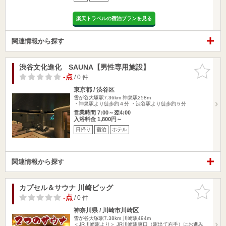
楽天トラベルの宿泊プランを見る
関連情報から探す
渋谷文化進化 SAUNA【男性専用施設】
お気に入
りに追加
-点
/ 0 件
東京都 / 渋谷区
雪が谷大塚駅7.36km
神泉駅258m
・神泉駅より徒歩約４分 ・渋谷駅より徒歩約５分
営業時間 7:00～翌4:00
入浴料金 1,800円～
日帰り
宿泊
ホテル
関連情報から探す
カプセル＆サウナ 川崎ビッグ
お気に入
りに追加
-点
/ 0 件
神奈川県 / 川崎市川崎区
雪が谷大塚駅7.38km
川崎駅494m
＜JR川崎駅より＞ JR川崎駅東口（駅出て右手）にお進み