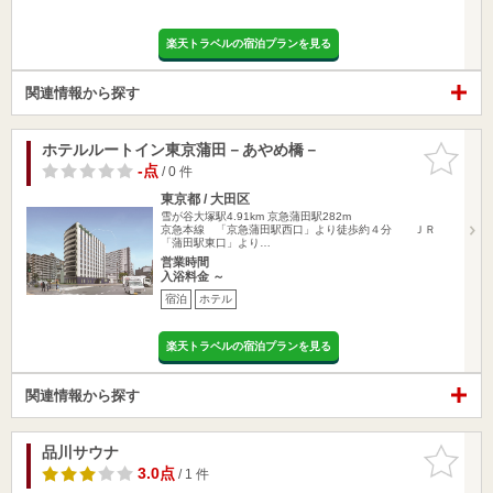
楽天トラベルの宿泊プランを見る
関連情報から探す
ホテルルートイン東京蒲田－あやめ橋－
お気に入
りに追加
-点
/ 0 件
東京都 / 大田区
雪が谷大塚駅4.91km
京急蒲田駅282m
京急本線 「京急蒲田駅西口」より徒歩約４分 ＪＲ
「蒲田駅東口」より…
営業時間
入浴料金 ～
宿泊
ホテル
楽天トラベルの宿泊プランを見る
関連情報から探す
品川サウナ
お気に入
りに追加
3.0点
/ 1 件