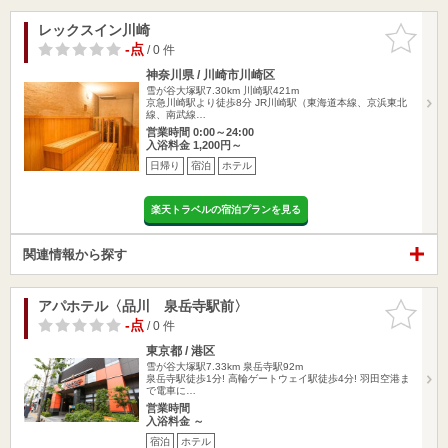
レックスイン川崎
お気に入
りに追加
-点
/ 0 件
神奈川県 / 川崎市川崎区
雪が谷大塚駅7.30km
川崎駅421m
京急川崎駅より徒歩8分 JR川崎駅（東海道本線、京浜東北
線、南武線…
営業時間 0:00～24:00
入浴料金 1,200円～
日帰り
宿泊
ホテル
楽天トラベルの宿泊プランを見る
関連情報から探す
アパホテル〈品川 泉岳寺駅前〉
お気に入
りに追加
-点
/ 0 件
東京都 / 港区
雪が谷大塚駅7.33km
泉岳寺駅92m
泉岳寺駅徒歩1分! 高輪ゲートウェイ駅徒歩4分! 羽田空港ま
で電車に…
営業時間
入浴料金 ～
宿泊
ホテル