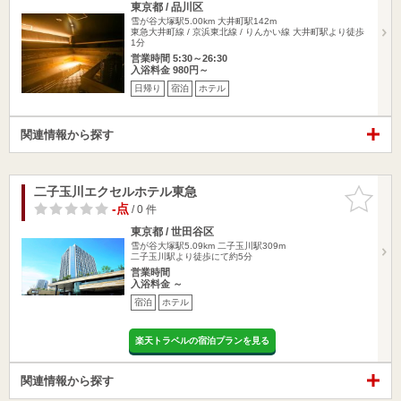
東京都 / 品川区
雪が谷大塚駅5.00km
大井町駅142m
東急大井町線 / 京浜東北線 / りんかい線 大井町駅より徒歩
1分
営業時間 5:30～26:30
入浴料金 980円～
日帰り
宿泊
ホテル
関連情報から探す
二子玉川エクセルホテル東急
お気に入
りに追加
-点
/ 0 件
東京都 / 世田谷区
雪が谷大塚駅5.09km
二子玉川駅309m
二子玉川駅より徒歩にて約5分
営業時間
入浴料金 ～
宿泊
ホテル
楽天トラベルの宿泊プランを見る
関連情報から探す