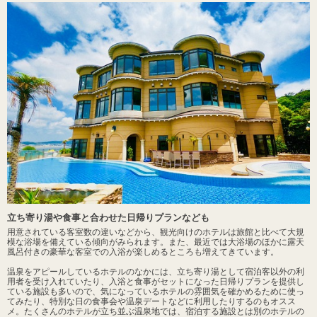
立ち寄り湯や食事と合わせた日帰りプランなども
用意されている客室数の違いなどから、観光向けのホテルは旅館と比べて大規
模な浴場を備えている傾向がみられます。また、最近では大浴場のほかに露天
風呂付きの豪華な客室での入浴が楽しめるところも増えてきています。
温泉をアピールしているホテルのなかには、立ち寄り湯として宿泊客以外の利
用者を受け入れていたり、入浴と食事がセットになった日帰りプランを提供し
ている施設も多いので、気になっているホテルの雰囲気を確かめるために使っ
てみたり、特別な日の食事会や温泉デートなどに利用したりするのもオスス
メ。たくさんのホテルが立ち並ぶ温泉地では、宿泊する施設とは別のホテルの