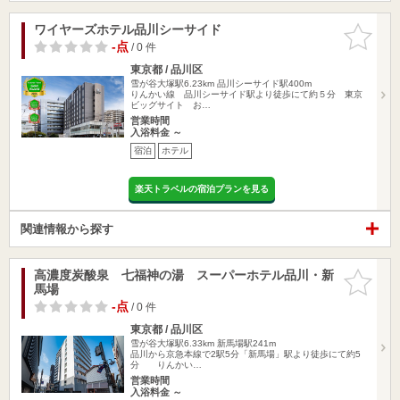
ワイヤーズホテル品川シーサイド
お気に入
りに追加
-点
/ 0 件
東京都 / 品川区
雪が谷大塚駅6.23km
品川シーサイド駅400m
りんかい線 品川シーサイド駅より徒歩にて約５分 東京
ビッグサイト お…
営業時間
入浴料金 ～
宿泊
ホテル
楽天トラベルの宿泊プランを見る
関連情報から探す
高濃度炭酸泉 七福神の湯 スーパーホテル品川・新
お気に入
馬場
りに追加
-点
/ 0 件
東京都 / 品川区
雪が谷大塚駅6.33km
新馬場駅241m
品川から京急本線で2駅5分「新馬場」駅より徒歩にて約5
分 りんかい…
営業時間
入浴料金 ～