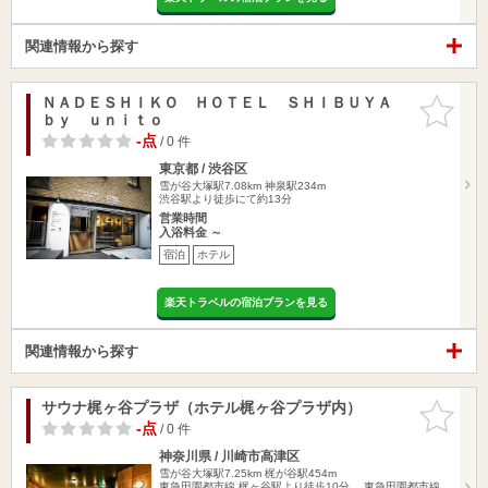
関連情報から探す
ＮＡＤＥＳＨＩＫＯ ＨＯＴＥＬ ＳＨＩＢＵＹＡ
お気に入
ｂｙ ｕｎｉｔｏ
りに追加
-点
/ 0 件
東京都 / 渋谷区
雪が谷大塚駅7.08km
神泉駅234m
渋谷駅より徒歩にて約13分
営業時間
入浴料金 ～
宿泊
ホテル
楽天トラベルの宿泊プランを見る
関連情報から探す
サウナ梶ヶ谷プラザ（ホテル梶ヶ谷プラザ内）
お気に入
りに追加
-点
/ 0 件
神奈川県 / 川崎市高津区
雪が谷大塚駅7.25km
梶が谷駅454m
東急田園都市線 梶ヶ谷駅より徒歩10分。 東急田園都市線