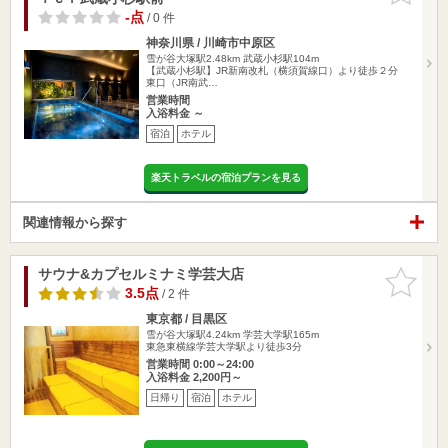
-点
/ 0 件
神奈川県 / 川崎市中原区
雪が谷大塚駅2.48km
武蔵小杉駅104m
【武蔵小杉駅】JR新南改札（横須賀線口）より徒歩２分
東口（JR南武…
営業時間
入浴料金 ～
宿泊
ホテル
楽天トラベルの宿泊プランを見る
関連情報から探す
サウナ&カプセルミナミ学芸大店
お気に入
りに追加
3.5点
/ 2 件
東京都 / 目黒区
雪が谷大塚駅4.24km
学芸大学駅165m
東急東横線学芸大学駅より徒歩3分
営業時間 0:00～24:00
入浴料金 2,200円～
日帰り
宿泊
ホテル