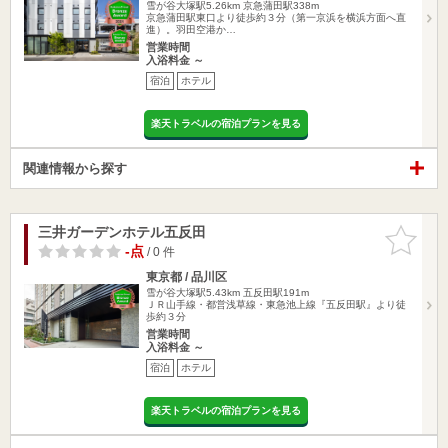
雪が谷大塚駅5.26km
京急蒲田駅338m
京急蒲田駅東口より徒歩約３分（第一京浜を横浜方面へ直
進）。羽田空港か…
営業時間
入浴料金 ～
宿泊
ホテル
楽天トラベルの宿泊プランを見る
関連情報から探す
三井ガーデンホテル五反田
お気に入
りに追加
-点
/ 0 件
東京都 / 品川区
雪が谷大塚駅5.43km
五反田駅191m
ＪＲ山手線・都営浅草線・東急池上線『五反田駅』より徒
歩約３分
営業時間
入浴料金 ～
宿泊
ホテル
楽天トラベルの宿泊プランを見る