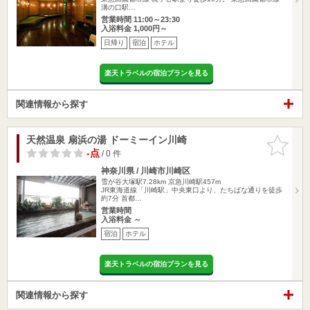
溝の口駅…
営業時間 11:00～23:30
入浴料金 1,000円～
日帰り
宿泊
ホテル
楽天トラベルの宿泊プランを見る
関連情報から探す
天然温泉 扇浜の湯 ドーミーイン川崎
お気に入
りに追加
-点
/ 0 件
神奈川県 / 川崎市川崎区
雪が谷大塚駅7.28km
京急川崎駅457m
JR東海道線「川崎駅」中央東口より、たちばな通りを徒歩
約7分 首都…
営業時間
入浴料金 ～
宿泊
ホテル
楽天トラベルの宿泊プランを見る
関連情報から探す