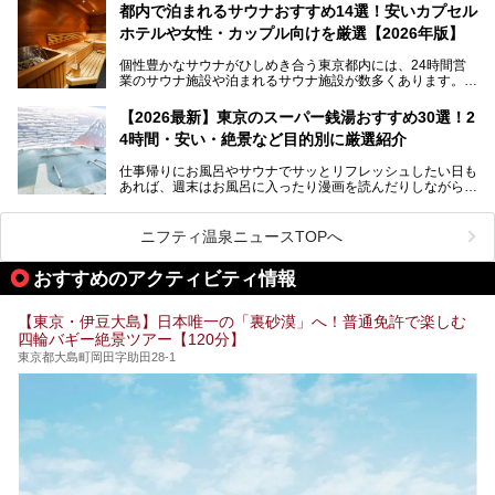
ツァ大井町トラックス」がニューオープン。施設の様子をレ
いおしゃれな名店15選を、おすすめの順番で一挙にご紹介
都内で泊まれるサウナおすすめ14選！安いカプセル
ポ―トします。
します。
ホテルや女性・カップル向けを厳選【2026年版】
個性豊かなサウナがひしめき合う東京都内には、24時間営
業のサウナ施設や泊まれるサウナ施設が数多くあります。
終電を逃した深夜の利用に限らず、時間を気にしないサウナ
を旅の目的とする「サ旅」や自分へのご褒美のための宿泊な
【2026最新】東京のスーパー銭湯おすすめ30選！2
ど、自分の好きなタイミングで好きなだけサ活ができるのが
4時間・安い・絶景など目的別に厳選紹介
魅力です。
仕事帰りにお風呂やサウナでサッとリフレッシュしたい日も
最近では、男性専用施設だけでなく、カップルや女性に嬉し
あれば、週末はお風呂に入ったり漫画を読んだりしながら一
い個室サウナも増えてきました。
日中ダラダラ過ごしたい日もあると思います。
この記事では、東京都内にある24時間営業のサウナの中か
また、終電を逃してしまい、「このまま朝までゆっくりでき
ら、特におすすめしたい施設14選をご紹介します。
ニフティ温泉ニュースTOPへ
る場所があれば」と探した経験がある人も多いのではないで
宿泊可能な施設もピックアップしているので、ぜひチェック
しょうか。
してみてください。
おすすめのアクティビティ情報
そこで本記事では、東京でおすすめのスーパー銭湯を、目的
別に厳選した30施設からご紹介します。
【東京・伊豆大島】日本唯一の「裏砂漠」へ！普通免許で楽しむ
24時間営業で宿泊できる施設や、1,000円以下で楽しめる安
四輪バギー絶景ツアー【120分】
い施設、デートや休日レジャーにもぴったりなエンタメ要素
が充実した施設など、利用のシーンに合わせて参考にしてく
東京都大島町岡田字助田28-1
ださい。