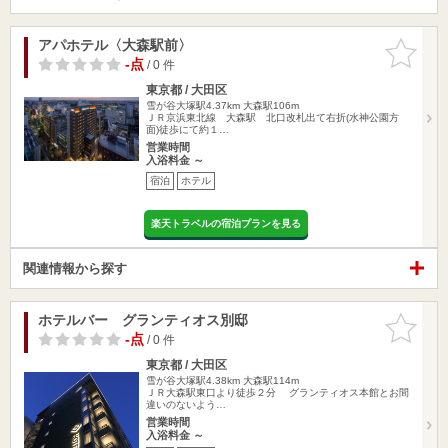
アパホテル〈大森駅前〉
お気に入
りに追加
-点
/ 0 件
東京都 / 大田区
雪が谷大塚駅4.37km
大森駅106m
ＪＲ京浜東北線 大森駅 北口改札出て右折(水神公園方
面)徒歩にて約１…
営業時間
入浴料金 ～
宿泊
ホテル
楽天トラベルの宿泊プランを見る
関連情報から探す
ホテルバー グランティオス別邸
お気に入
りに追加
-点
/ 0 件
東京都 / 大田区
雪が谷大塚駅4.38km
大森駅114m
ＪＲ大森駅東口より徒歩２分 グランティオス本館とお間
違いのないよう…
営業時間
入浴料金 ～