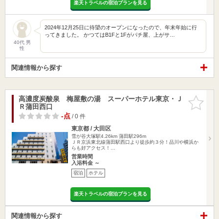
楽天トラベルの宿泊プランを見る
2024年12月25日に待望のオープンになったので、年末年始に行
ってきました。 かつてはB1Fと1Fがパチ屋、上がサ…
40代 男
性
関連情報から探す
高濃度炭酸泉 梅屋敷の湯 スーパーホテル東京・Ｊ
お気に入
Ｒ蒲田西口
りに追加
-点
/ 0 件
東京都 / 大田区
雪が谷大塚駅4.26km
蒲田駅296m
ＪＲ京浜東北線蒲田駅西口より徒歩約３分！品川や横浜か
らも好アクセス！…
営業時間
入浴料金 ～
宿泊
ホテル
楽天トラベルの宿泊プランを見る
関連情報から探す