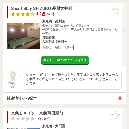
Smart Stay SHIZUKU 品川大井町
お気に入
りに追加
4.2点
/ 4 件
東京都 / 品川区
雪が谷大塚駅5.25km
大井町駅144m
■電車でお越しの方 ・JR大井町駅 東口より徒歩約1分 ・り
んか…
営業時間
入浴料金 800円～
日帰り
宿泊
ホテル
楽天トラベルの宿泊プランを見る
ショートで利用させて頂きました。浴室はあまり広くありません
が利用者が私を含めてふたりだけだったのでゆったりと入ること
ができ…
50代～
女性
関連情報から探す
京急ＥＸイン 京急蒲田駅前
お気に入
りに追加
-点
/ 0 件
東京都 / 大田区