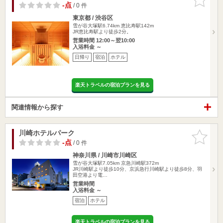
りに追加
-点
/ 0 件
東京都 / 渋谷区
雪が谷大塚駅6.74km
恵比寿駅142m
JR恵比寿駅より徒歩2分。
営業時間 12:00～翌10:00
入浴料金 ～
日帰り
宿泊
ホテル
楽天トラベルの宿泊プランを見る
関連情報から探す
川崎ホテルパーク
お気に入
りに追加
-点
/ 0 件
神奈川県 / 川崎市川崎区
雪が谷大塚駅7.05km
京急川崎駅372m
JR川崎駅より徒歩10分、京浜急行川崎駅より徒歩8分、羽
田空港より電…
営業時間
入浴料金 ～
宿泊
ホテル
楽天トラベルの宿泊プランを見る