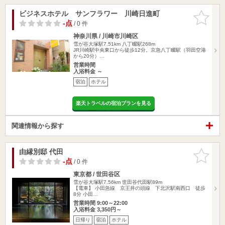
ビジネスホテル サンフラワー 川崎日進町
お気に入
りに追加
-点
/ 0 件
神奈川県 / 川崎市川崎区
雪が谷大塚駅7.51km
八丁畷駅268m
JR川崎駅中央東口から徒歩12分。京急八丁畷駅（羽田空港
から20分）…
営業時間
入浴料金 ～
宿泊
ホテル
楽天トラベルの宿泊プランを見る
関連情報から探す
由縁別邸 代田
お気に入
りに追加
-点
/ 0 件
東京都 / 世田谷区
雪が谷大塚駅7.56km
世田谷代田駅89m
【電車】 小田急線 京王井の頭線 下北沢駅南西口 徒歩
8分 小田…
営業時間 9:00～22:00
入浴料金 3,350円～
日帰り
宿泊
ホテル