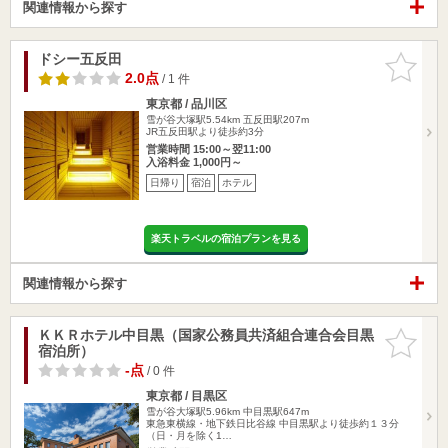
関連情報から探す
ドシー五反田
お気に入
りに追加
2.0点
/ 1 件
東京都 / 品川区
雪が谷大塚駅5.54km
五反田駅207m
JR五反田駅より徒歩約3分
営業時間 15:00～翌11:00
入浴料金 1,000円～
日帰り
宿泊
ホテル
楽天トラベルの宿泊プランを見る
関連情報から探す
ＫＫＲホテル中目黒（国家公務員共済組合連合会目黒
お気に入
宿泊所）
りに追加
-点
/ 0 件
東京都 / 目黒区
雪が谷大塚駅5.96km
中目黒駅647m
東急東横線・地下鉄日比谷線 中目黒駅より徒歩約１３分
（日・月を除く1…