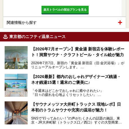
楽天トラベルの宿泊プランを見る
関連情報から探す
東京都のニフティ温泉ニュース
【2026年7月オープン】黄金湯 新宿店を体験レポー
ト！洞窟サウナ・クラフトビール・タイル絵が魅力
2026年7月7日、新宿の「黄金湯 新宿店（旧 金沢浴場）」が
リニューアルオープンします。
レトロでノスタルジックなタイル絵はそのまま、昔からここ
【2026最新】都内のおしゃれデザイナーズ銭湯・
を知る地元の人にも、新しく足を運んでくれる人にも愛され
ネオ銭湯15選！週末のご褒美に♪
る、今の時代の"銭湯"として生まれ変わりました。洞窟のよ
うなユニークなサウナ、自家醸造のクラフトビールが飲める
「今週末はどこかでおしゃれに癒やされたい」
ビアバーなど、新しく登場したスポットも併せて紹介しま
「日々の疲れを心地よくリセットしたい」
す。充実した設備があるのに、基本の入浴料が銭湯価格の5
──そんなときにおすすめなのが、今、都内で大きなブーム
50円というのも嬉しすぎます！
となっている新しいスタイルの銭湯です。
【サウナメッツァ大井町トラックス 現地レポ】日
本初のトラムサウナや充実の温浴が魅力！
最近、SNSやメディアで「デザイナーズ銭湯」や「ネオ銭
湯」という言葉をよく耳にしませんか？
SNSで“行ってみたい！”の声がたくさんの話題の施設。東
京・JR大井町駅（トラックス口／西口）すぐの大型商業施
本記事では、そもそもこれらがどんな銭湯なのか、その気に
設・大井町 トラックスに、2026年3月28日、「サウナメッ
なる違いを分かりやすく解説！さらに、都内で絶対に外せな