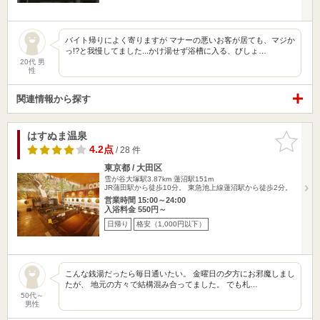
バイト帰りによく寄りますが マナーの悪いお客が居ても、マジか
っ!?と我慢してました...かけ湯せず浴槽に入る、びしょ…
20代 男
性
関連情報から探す
はすぬま温泉
お気に入
りに追加
4.2点
/ 28 件
東京都 / 大田区
雪が谷大塚駅3.87km
蓮沼駅151m
JR蒲田駅から徒歩10分。 東急池上線蓮沼駅から徒歩2分。
営業時間 15:00～24:00
入浴料金 550円～
日帰り
格安（1,000円以下）
こんな銭湯だったら毎日通いたい。 金曜日の夕方にお邪魔しまし
たが、 地元の方々で結構混み合ってました。 でも札…
50代～
男性