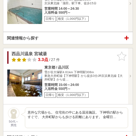
京浜東北線「蒲田」駅下車、徒歩15分
営業時間 14:00～24:30
入浴料金 550円～
日帰り
格安（1,000円以下）
関連情報から探す
西品川温泉 宮城湯
お気に入
りに追加
3.3点
/ 27 件
東京都 / 品川区
雪が谷大塚駅4.61km
下神明駅308m
東急大井町線【下神明駅】から徒歩3分JR京浜東北線【大
井町駅】から徒…
営業時間 15:00～24:00
入浴料金 550円～
日帰り
格安（1,000円以下）
意外な穴場かも。 住宅街の中にある温浴施設。 下神明の駅から
すぐで、 大井町駅からも歩ける距離にあります。 金曜日…
50代～
男性