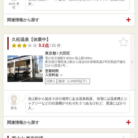
大…
40代 男
性
関連情報から探す
久松温泉【休業中】
お気に入
りに追加
3.2点
/ 21 件
東京都 / 大田区
雪が谷大塚駅2.82km
池上駅199m
東京急行電鉄池上駅から徒歩3分首都高速2号目黒線戸越出
口から国道1号…
営業時間
入浴料金 ～
日帰り
格安（1,000円以下）
池上駅から徒歩３分の場所にある温泉銭湯。 浴場には温泉槽とジ
ャグジーなどの白湯槽がそれぞれ２つあるけれど、黒湯にばかり
入…
匿名
関連情報から探す