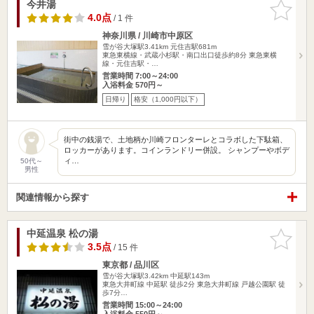
今井湯
お気に入
りに追加
4.0点
/ 1 件
神奈川県 / 川崎市中原区
雪が谷大塚駅3.41km
元住吉駅681m
東急東横線・武蔵小杉駅・南口出口徒歩約8分 東急東横
線・元住吉駅・…
営業時間 7:00～24:00
入浴料金 570円～
日帰り
格安（1,000円以下）
街中の銭湯で、土地柄か川崎フロンターレとコラボした下駄箱、
ロッカーがあります。コインランドリー併設。 シャンプーやボデ
ィ…
50代～
男性
関連情報から探す
中延温泉 松の湯
お気に入
りに追加
3.5点
/ 15 件
東京都 / 品川区
雪が谷大塚駅3.42km
中延駅143m
東急大井町線 中延駅 徒歩2分 東急大井町線 戸越公園駅 徒
歩7分…
営業時間 15:00～24:00
入浴料金 550円～