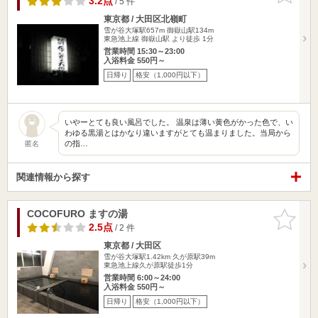
3.2点
/ 5 件
東京都 / 大田区北嶺町
雪が谷大塚駅657m
御嶽山駅134m
東急池上線 御嶽山駅 より徒歩 1分
営業時間 15:30～23:00
入浴料金 550円～
日帰り
格安（1,000円以下）
いやーとても良い風呂でした。 温泉は薄い黄色がかった色で、い
わゆる黒湯とはかなり違いますがとても温まりました。当局から
の指…
匿名
関連情報から探す
COCOFURO ますの湯
お気に入
りに追加
2.5点
/ 2 件
東京都 / 大田区
雪が谷大塚駅1.42km
久が原駅39m
東急池上線久が原駅徒歩1分
営業時間 6:00～24:00
入浴料金 550円～
日帰り
格安（1,000円以下）