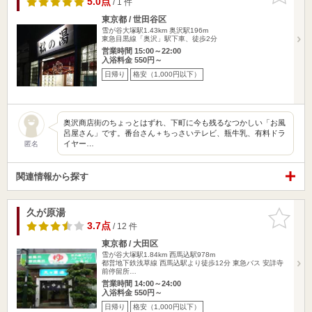
5.0点
/ 1 件
東京都 / 世田谷区
雪が谷大塚駅1.43km
奥沢駅196m
東急目黒線「奥沢」駅下車、徒歩2分
営業時間 15:00～22:00
入浴料金 550円～
日帰り
格安（1,000円以下）
奥沢商店街のちょっとはずれ、下町に今も残るなつかしい「お風
呂屋さん」です。番台さん＋ちっさいテレビ、瓶牛乳、有料ドラ
イヤー…
匿名
関連情報から探す
久が原湯
お気に入
りに追加
3.7点
/ 12 件
東京都 / 大田区
雪が谷大塚駅1.84km
西馬込駅978m
都営地下鉄浅草線 西馬込駅より徒歩12分 東急バス 安詳寺
前停留所…
営業時間 14:00～24:00
入浴料金 550円～
日帰り
格安（1,000円以下）