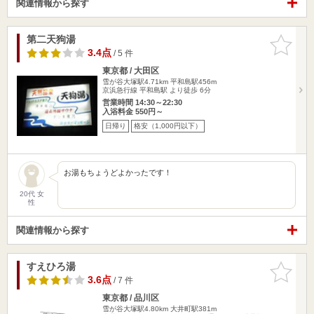
関連情報から探す
第二天狗湯
お気に入
りに追加
3.4点
/ 5 件
東京都 / 大田区
雪が谷大塚駅4.71km
平和島駅456m
京浜急行線 平和島駅 より徒歩 6分
営業時間 14:30～22:30
入浴料金 550円～
日帰り
格安（1,000円以下）
お湯もちょうどよかったです！
20代 女
性
関連情報から探す
すえひろ湯
お気に入
りに追加
3.6点
/ 7 件
東京都 / 品川区
雪が谷大塚駅4.80km
大井町駅381m