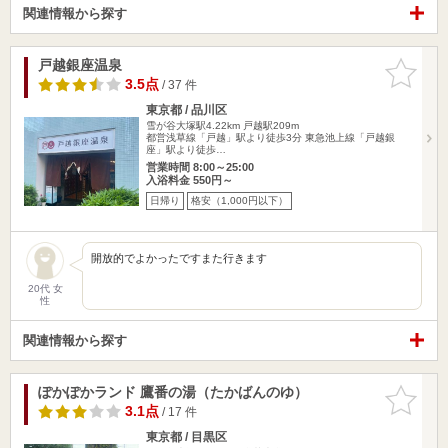
関連情報から探す
戸越銀座温泉
お気に入
りに追加
3.5点
/ 37 件
東京都 / 品川区
雪が谷大塚駅4.22km
戸越駅209m
都営浅草線「戸越」駅より徒歩3分 東急池上線「戸越銀
座」駅より徒歩…
営業時間 8:00～25:00
入浴料金 550円～
日帰り
格安（1,000円以下）
開放的でよかったですまた行きます
20代 女
性
関連情報から探す
ぽかぽかランド 鷹番の湯（たかばんのゆ）
お気に入
りに追加
3.1点
/ 17 件
東京都 / 目黒区