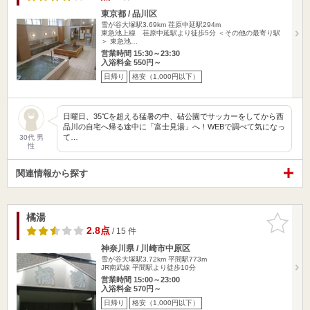
東京都 / 品川区
雪が谷大塚駅3.69km
荏原中延駅294m
東急池上線 荏原中延駅より徒歩5分 ＜その他の最寄り駅
＞ 東急池…
営業時間 15:30～23:30
入浴料金 550円～
日帰り
格安（1,000円以下）
日曜日、35℃を超える猛暑の中、砧公園でサッカーをしてから西
品川の自宅へ帰る途中に「富士見湯」へ！WEBで調べて気になっ
て…
30代 男
性
関連情報から探す
橘湯
お気に入
りに追加
2.8点
/ 15 件
神奈川県 / 川崎市中原区
雪が谷大塚駅3.72km
平間駅773m
JR南武線 平間駅より徒歩10分
営業時間 15:00～23:00
入浴料金 570円～
日帰り
格安（1,000円以下）