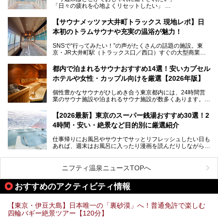
「日々の疲れを心地よくリセットしたい」
す。充実した設備があるのに、基本の入浴料が銭湯価格の5
──そんなときにおすすめなのが、今、都内で大きなブーム
50円というのも嬉しすぎます！
となっている新しいスタイルの銭湯です。
【サウナメッツァ大井町トラックス 現地レポ】日
本初のトラムサウナや充実の温浴が魅力！
最近、SNSやメディアで「デザイナーズ銭湯」や「ネオ銭
湯」という言葉をよく耳にしませんか？
SNSで“行ってみたい！”の声がたくさんの話題の施設。東
京・JR大井町駅（トラックス口／西口）すぐの大型商業施
本記事では、そもそもこれらがどんな銭湯なのか、その気に
設・大井町 トラックスに、2026年3月28日、「サウナメッ
なる違いを分かりやすく解説！さらに、都内で絶対に外せな
ツァ大井町トラックス」がニューオープン。施設の様子をレ
いおしゃれな名店15選を、おすすめの順番で一挙にご紹介
都内で泊まれるサウナおすすめ14選！安いカプセル
ポ―トします。
します。
ホテルや女性・カップル向けを厳選【2026年版】
個性豊かなサウナがひしめき合う東京都内には、24時間営
業のサウナ施設や泊まれるサウナ施設が数多くあります。
終電を逃した深夜の利用に限らず、時間を気にしないサウナ
を旅の目的とする「サ旅」や自分へのご褒美のための宿泊な
【2026最新】東京のスーパー銭湯おすすめ30選！2
ど、自分の好きなタイミングで好きなだけサ活ができるのが
4時間・安い・絶景など目的別に厳選紹介
魅力です。
仕事帰りにお風呂やサウナでサッとリフレッシュしたい日も
最近では、男性専用施設だけでなく、カップルや女性に嬉し
あれば、週末はお風呂に入ったり漫画を読んだりしながら一
い個室サウナも増えてきました。
日中ダラダラ過ごしたい日もあると思います。
この記事では、東京都内にある24時間営業のサウナの中か
また、終電を逃してしまい、「このまま朝までゆっくりでき
ら、特におすすめしたい施設14選をご紹介します。
ニフティ温泉ニュースTOPへ
る場所があれば」と探した経験がある人も多いのではないで
宿泊可能な施設もピックアップしているので、ぜひチェック
しょうか。
してみてください。
おすすめのアクティビティ情報
そこで本記事では、東京でおすすめのスーパー銭湯を、目的
別に厳選した30施設からご紹介します。
【東京・伊豆大島】日本唯一の「裏砂漠」へ！普通免許で楽しむ
24時間営業で宿泊できる施設や、1,000円以下で楽しめる安
四輪バギー絶景ツアー【120分】
い施設、デートや休日レジャーにもぴったりなエンタメ要素