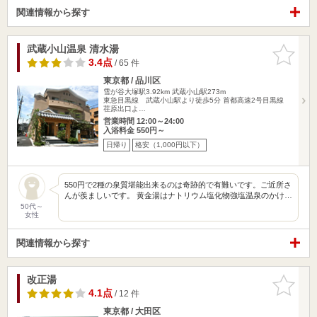
関連情報から探す
武蔵小山温泉 清水湯
お気に入
りに追加
3.4点
/ 65 件
東京都 / 品川区
雪が谷大塚駅3.92km
武蔵小山駅273m
東急目黒線 武蔵小山駅より徒歩5分 首都高速2号目黒線
荏原出口よ…
営業時間 12:00～24:00
入浴料金 550円～
日帰り
格安（1,000円以下）
550円で2種の泉質堪能出来るのは奇跡的で有難いです。ご近所さ
んが羨ましいです。 黄金湯はナトリウム塩化物強塩温泉のかけ…
50代～
女性
関連情報から探す
改正湯
お気に入
りに追加
4.1点
/ 12 件
東京都 / 大田区