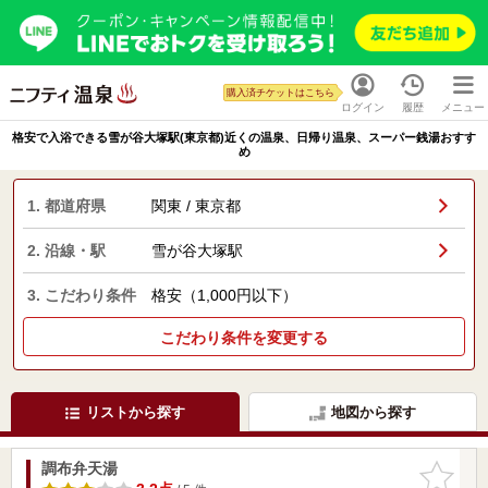
購入済チケットはこちら
ログイン
履歴
メニュー
格安で入浴できる雪が谷大塚駅(東京都)近くの温泉、日帰り温泉、スーパー銭湯おすす
め
1. 都道府県
関東 / 東京都
2. 沿線・駅
雪が谷大塚駅
3. こだわり条件
格安（1,000円以下）
こだわり条件を変更する
リストから探す
地図から探す
調布弁天湯
お気に入
りに追加