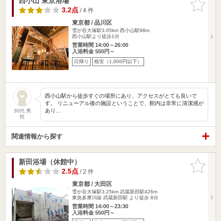
西小山 東京浴場
お気に入
りに追加
3.2点
/ 4 件
東京都 / 品川区
雪が谷大塚駅3.05km
西小山駅98m
西小山駅より徒歩1分
営業時間 14:00～26:00
入浴料金 550円～
日帰り
格安（1,000円以下）
西小山駅から徒歩すぐの場所にあり、アクセスがとても良いで
す。 リニューアル後の施設ということで、館内は非常に清潔感が
あり…
30代 男
性
関連情報から探す
新田浴場（休館中）
お気に入
りに追加
2.5点
/ 2 件
東京都 / 大田区
雪が谷大塚駅3.25km
武蔵新田駅426m
東急多摩川線 武蔵新田駅 より徒歩 8分
営業時間 14:00～23:30
入浴料金 550円～