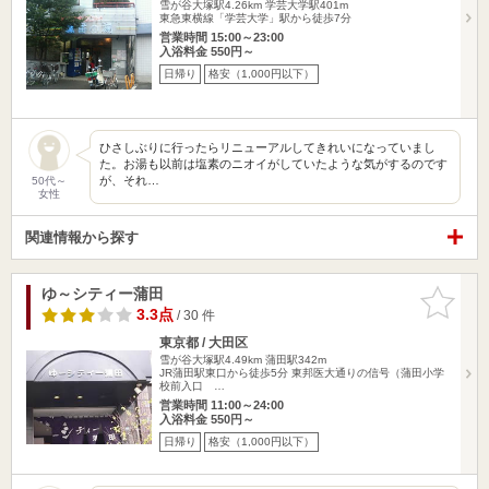
雪が谷大塚駅4.26km
学芸大学駅401m
東急東横線「学芸大学」駅から徒歩7分
営業時間 15:00～23:00
入浴料金 550円～
日帰り
格安（1,000円以下）
ひさしぶりに行ったらリニューアルしてきれいになっていまし
た。お湯も以前は塩素のニオイがしていたような気がするのです
が、それ…
50代～
女性
関連情報から探す
ゆ～シティー蒲田
お気に入
りに追加
3.3点
/ 30 件
東京都 / 大田区
雪が谷大塚駅4.49km
蒲田駅342m
JR蒲田駅東口から徒歩5分 東邦医大通りの信号（蒲田小学
校前入口 …
営業時間 11:00～24:00
入浴料金 550円～
日帰り
格安（1,000円以下）