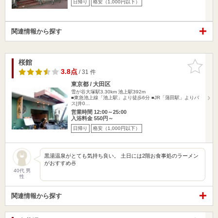
日帰り
格安（1,000円以下）
関連情報から探す
桜館
お気に入
りに追加
3.8点
/ 31 件
東京都 / 大田区
雪が谷大塚駅3.30km
池上駅392m
■東急池上線「池上駅」より徒歩6分 ■JR「蒲田駅」よりバ
ス[井0…
営業時間 12:00～25:00
入浴料金 550円～
日帰り
格安（1,000円以下）
黒湯温泉がとても気持ち良い。 土日には2階お食事処のラーメン
がおすすめ🍜
40代 男
性
関連情報から探す