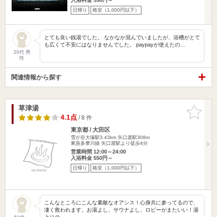
日帰り
格安（1,000円以下）
とても良い銭湯でした。 なかなか混んでいましたが、浴槽がとて
も広くて不安にはなりませんでした。 paypayが使えたの…
20代 男
性
関連情報から探す
草津湯
お気に入
りに追加
4.1点
/ 8 件
東京都 / 大田区
雪が谷大塚駅3.43km
矢口渡駅308m
東急多摩川線 矢口渡駅より徒歩4分
営業時間 12:00～24:00
入浴料金 550円～
日帰り
格安（1,000円以下）
こんなところにこんな素敵なオアシス！心身共に参ってるので、
凄く救われます。お湯よし、サウナよし、ロビーがまたいい！湯
上りの…