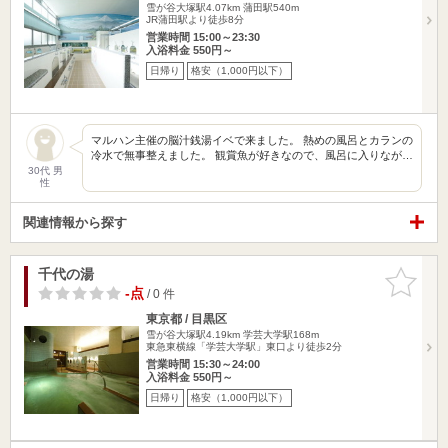
雪が谷大塚駅4.07km
蒲田駅540m
JR蒲田駅より徒歩8分
営業時間 15:00～23:30
入浴料金 550円～
日帰り
格安（1,000円以下）
マルハン主催の脳汁銭湯イベで来ました。 熱めの風呂とカランの
冷水で無事整えました。 観賞魚が好きなので、風呂に入りなが…
30代 男
性
関連情報から探す
千代の湯
お気に入
りに追加
-点
/ 0 件
東京都 / 目黒区
雪が谷大塚駅4.19km
学芸大学駅168m
東急東横線「学芸大学駅」東口より徒歩2分
営業時間 15:30～24:00
入浴料金 550円～
日帰り
格安（1,000円以下）