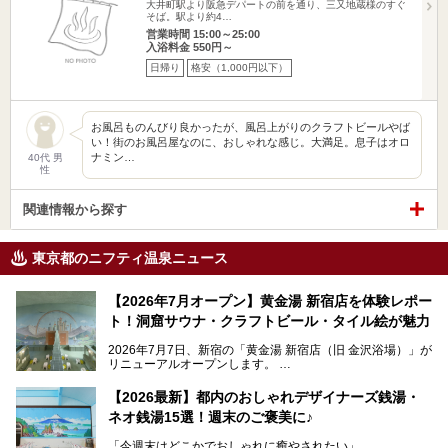
大井町駅より阪急デパートの前を通り、三又地蔵様のすぐ
そば。駅より約4…
営業時間 15:00～25:00
入浴料金 550円～
日帰り
格安（1,000円以下）
お風呂ものんびり良かったが、風呂上がりのクラフトビールやば
い！街のお風呂屋なのに、おしゃれな感じ。大満足。息子はオロ
ナミン…
40代 男
性
関連情報から探す
東京都のニフティ温泉ニュース
【2026年7月オープン】黄金湯 新宿店を体験レポー
ト！洞窟サウナ・クラフトビール・タイル絵が魅力
2026年7月7日、新宿の「黄金湯 新宿店（旧 金沢浴場）」が
リニューアルオープンします。
レトロでノスタルジックなタイル絵はそのまま、昔からここ
【2026最新】都内のおしゃれデザイナーズ銭湯・
を知る地元の人にも、新しく足を運んでくれる人にも愛され
ネオ銭湯15選！週末のご褒美に♪
る、今の時代の"銭湯"として生まれ変わりました。洞窟のよ
うなユニークなサウナ、自家醸造のクラフトビールが飲める
「今週末はどこかでおしゃれに癒やされたい」
ビアバーなど、新しく登場したスポットも併せて紹介しま