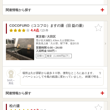
関連情報から探す
COCOFURO（ココフロ）ますの湯（旧 益の湯）
お気に入
りに追加
4.4点
/ 13 件
東京都 / 大田区
雪が谷大塚駅1.43km
久が原駅26m
東急池上線「久が原」駅下車、徒歩1分
営業時間 6:00～24:00
入浴料金 550円～
日帰り
格安（1,000円以下）
場所は久が原駅から徒歩３０秒。便利なところにあります。 リ
ノベーションして今風の銭湯に変わっていました。 綺麗で明る…
50代～
男性
関連情報から探す
松の湯
お気に入
りに追加