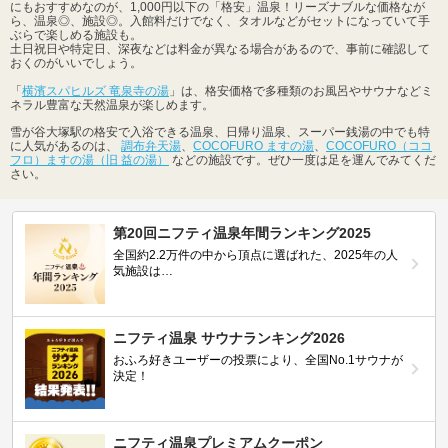
にもおすすめなのが、1,000円以下の「格安」温泉！リーズナブルな価格なが
ら、温泉◎、施設◎。入館料だけでなく、タオルなどがセットになっていて手
ぶらで楽しめる施設も。
土日祝日や特定日、深夜などは料金が異なる場合があるので、事前に確認して
おくのがいいでしょう。
「
横濱スパヒルズ 竜泉寺の湯
」は、格安価格で多種類のお風呂やサウナなどミ
ネラル豊富な天然温泉が楽しめます。
雪が谷大塚駅の格安で入浴できる温泉、日帰り温泉、スーパー銭湯の中でも特
に人気があるのは、
調布弁天湯
、
COCOFURO ますの湯
、
COCOFURO（ココ
フロ）ますの湯（旧 益の湯）
などの施設です。ぜひ一度は足を運んでみてくだ
さい。
第20回ニフティ温泉年間ランキング2025
全国約2.2万件の中から頂点に選ばれた、2025年の人
気施設は…
ニフティ温泉 サウナランキング2026
おふろ好きユーザーの投票により、全国No.1サウナが
決定！
ニフティ温泉プレミアムクーポン