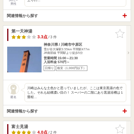
50代～
男性
関連情報から探す
第一天神湯
お気に入
りに追加
3.3点
/ 3 件
神奈川県 / 川崎市中原区
雪が谷大塚駅3.55km
平間駅477m
JR南部線 平間駅より徒歩5分
営業時間 15:00～21:30
入浴料金 570円～
日帰り
格安（1,000円以下）
川崎はみんな土色かと思っていましたが、ここは東京黒湯の色で
した。それも結構濃い目の！ スーパーの二階にあり黒湯浴槽は１
畳程…
匿名
関連情報から探す
富士見湯
お気に入
りに追加
4.0点
/ 2 件