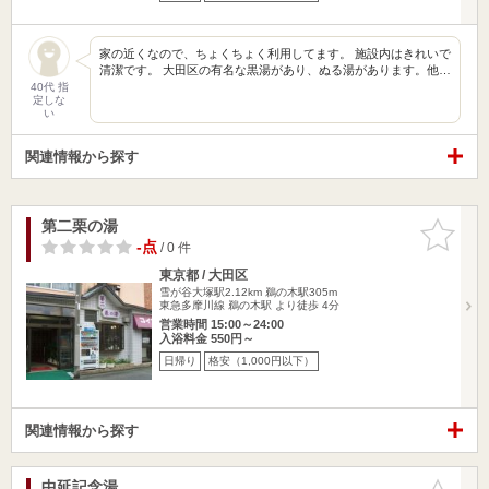
家の近くなので、ちょくちょく利用してます。 施設内はきれいで
清潔です。 大田区の有名な黒湯があり、ぬる湯があります。他…
40代 指
定しな
い
関連情報から探す
第二栗の湯
お気に入
りに追加
-点
/ 0 件
東京都 / 大田区
雪が谷大塚駅2.12km
鵜の木駅305m
東急多摩川線 鵜の木駅 より徒歩 4分
営業時間 15:00～24:00
入浴料金 550円～
日帰り
格安（1,000円以下）
関連情報から探す
中延記念湯
お気に入