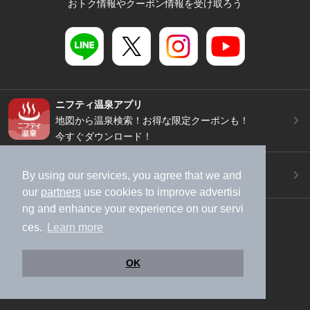
おトク情報やクーポン情報を受け取ろう
ニフティ温泉アプリ
地図から温泉検索！お得な限定クーポンも！
今すぐダウンロード！
ご意見ご要望 ・お問い合わせ
By using our services, you agree that we and
施設データの新規追加や修正依頼もこちらから
our
partners
use cookies to improve advertisi
ng and enhance your experience on our servi
スマートフォン
/
PC
ces.
Learn more
加盟店募集（資料請求）
広告出稿のご案内
利用規約
ライフスタイルMEMBERS+規約
OK
特定商取引法に基づく表記
ヘルプ
採用情報
運営会社
個人情報保護ポリシー