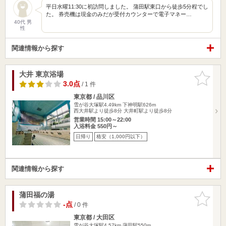
平日水曜11:30に初訪問しました。 蒲田駅東口から徒歩5分程でし
た。 券売機は現金のみだが受付カウンターで電子マネー…
40代 男
性
関連情報から探す
大井 東京浴場
お気に入
りに追加
3.0点
/ 1 件
東京都 / 品川区
雪が谷大塚駅4.49km
下神明駅626m
西大井駅より徒歩8分 大井町駅より徒歩8分
営業時間 15:00～22:00
入浴料金 550円～
日帰り
格安（1,000円以下）
関連情報から探す
蒲田福の湯
お気に入
りに追加
-点
/ 0 件
東京都 / 大田区
雪が谷大塚駅4.57km
蒲田駅550m