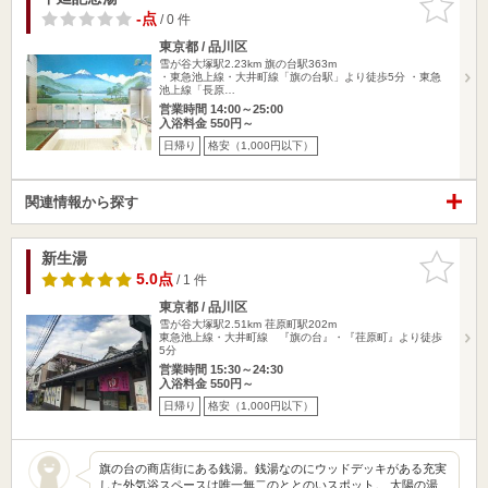
りに追加
-点
/ 0 件
東京都 / 品川区
雪が谷大塚駅2.23km
旗の台駅363m
・東急池上線・大井町線「旗の台駅」より徒歩5分 ・東急
池上線「長原…
営業時間 14:00～25:00
入浴料金 550円～
日帰り
格安（1,000円以下）
関連情報から探す
新生湯
お気に入
りに追加
5.0点
/ 1 件
東京都 / 品川区
雪が谷大塚駅2.51km
荏原町駅202m
東急池上線・大井町線 『旗の台』・『荏原町』より徒歩
5分
営業時間 15:30～24:30
入浴料金 550円～
日帰り
格安（1,000円以下）
旗の台の商店街にある銭湯。銭湯なのにウッドデッキがある充実
した外気浴スペースは唯一無二のととのいスポット。 太陽の湯、