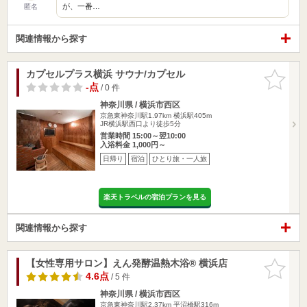
が、一番…
匿名
関連情報から探す
カプセルプラス横浜 サウナ/カプセル
お気に入
りに追加
-点
/ 0 件
神奈川県 / 横浜市西区
京急東神奈川駅1.97km
横浜駅405m
JR横浜駅西口より徒歩5分
営業時間 15:00～翌10:00
入浴料金 1,000円～
日帰り
宿泊
ひとり旅・一人旅
楽天トラベルの宿泊プランを見る
関連情報から探す
【女性専用サロン】えん発酵温熱木浴® 横浜店
お気に入
りに追加
4.6点
/ 5 件
神奈川県 / 横浜市西区
京急東神奈川駅2.37km
平沼橋駅316m