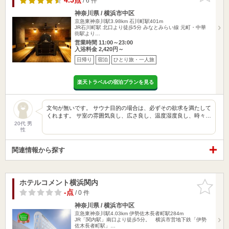
4.5点
/ 6 件
神奈川県 / 横浜市中区
京急東神奈川駅3.98km
石川町駅401m
JR石川町駅 北口より徒歩5分 みなとみらい線 元町・中華
街駅より…
営業時間 11:00～23:00
入浴料金 2,420円～
日帰り
宿泊
ひとり旅・一人旅
楽天トラベルの宿泊プランを見る
文句が無いです。 サウナ目的の場合は、必ずその欲求を満たして
くれます。 サ室の雰囲気良し、広さ良し、温度湿度良し、時々…
20代 男
性
関連情報から探す
ホテルコメント横浜関内
お気に入
りに追加
-点
/ 0 件
神奈川県 / 横浜市中区
京急東神奈川駅4.03km
伊勢佐木長者町駅284m
JR「関内駅」南口より徒歩5分。 横浜市営地下鉄「伊勢
佐木長者町駅」…