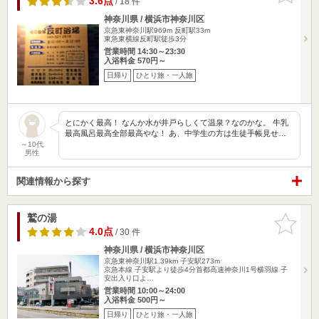
3.6点
/ 18 件
神奈川県 / 横浜市神奈川区
京急東神奈川駅969m
反町駅33m
東急東横線反町駅徒歩3分
営業時間 14:30～23:30
入浴料金 570円～
日帰り
ひとり旅・一人旅
とにかく最高！ なんか水が井戸らしくて温泉？なのかな。 牛乳
最高風呂最高全部最高やな！ あ、中学生の方は生徒手帳見せ…
～10代
男性
関連情報から探す
鷲の湯
お気に入
りに追加
4.0点
/ 30 件
神奈川県 / 横浜市神奈川区
京急東神奈川駅1.39km
子安駅273m
京急本線 子安駅より徒歩4分首都高速神奈川1号横羽線 子
安出入り口よ…
営業時間 10:00～24:00
入浴料金 500円～
日帰り
ひとり旅・一人旅