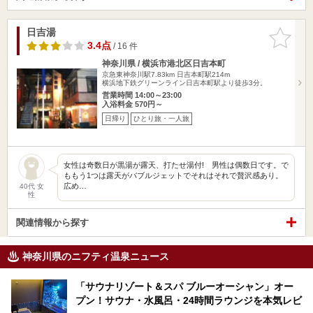
日吉湯
お気に入
りに追加
3.4点
/ 16 件
神奈川県 / 横浜市港北区日吉本町
京急東神奈川駅7.83km
日吉本町駅214m
横浜地下鉄グリーンライン日吉本町駅より徒歩3分。
営業時間 14:00～23:00
入浴料金 570円～
日帰り
ひとり旅・一人旅
女性は奇数日が黒湯が露天、打たせ湯付! 男性は偶数日です。で
ももう1つは露天がバブルジェットでそれはそれで贅沢感あり。
広め…
40代 女
性
関連情報から探す
神奈川県のニフティ温泉ニュース
「サウナリゾート＆スパ ブルーオーシャン」オー
プン！サウナ・水風呂・24時間ラウンジを本気レビ