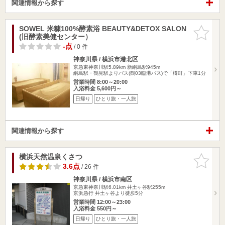
関連情報から探す
SOWEL 米糠100%酵素浴 BEAUTY&DETOX SALON
お気に入
(旧酵素美健センター）
りに追加
-点
/ 0 件
神奈川県 / 横浜市港北区
京急東神奈川駅5.89km
新綱島駅945m
綱島駅・鶴見駅よりバス(鶴03臨港バス)で「樽町」下車1分
営業時間 8:00～20:00
入浴料金 5,600円～
日帰り
ひとり旅・一人旅
関連情報から探す
横浜天然温泉くさつ
お気に入
りに追加
3.6点
/ 26 件
神奈川県 / 横浜市南区
京急東神奈川駅6.01km
井土ヶ谷駅255m
京浜急行 井土ヶ谷より徒歩5分
営業時間 12:00～23:00
入浴料金 550円～
日帰り
ひとり旅・一人旅