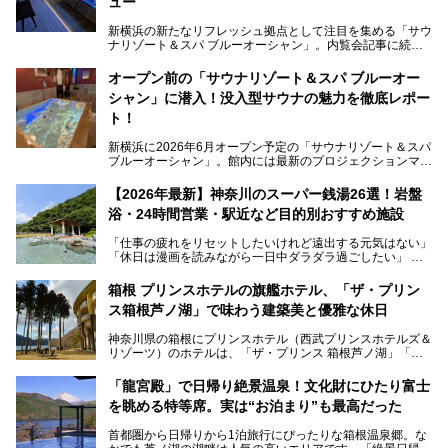
ュー
新横浜の新たなリフレッシュ拠点として注目を集める「サウ
ナリゾート＆スパ ブルーオーシャン」。内覧会記事に続
き、今回は実際に体験してみたリアルな様子をレポートしま
す。サウナや水風呂の気持ちよさはもちろん、リラックスス
オープン前の「サウナリゾート＆スパ ブルーオー
ペースの過ごしやすさまで徹底チェック。新横浜エリアで日
シャン」に潜入！没入型サウナの魅力を徹底レポー
常の疲れをリセットしたい人、ライブやスポーツ観戦遠征組
は必見です。
ト！
新横浜に2026年6月オープン予定の「サウナリゾート＆スパ
ブルーオーシャン」。館内には最新のプロジェクションマッ
ピングが多用され、まるで世界を旅しているかのような圧倒
的な“没入感（イマーシブ）”を体験できます。
【2026年最新】神奈川のスーパー銭湯26選！岩盤
浴・24時間営業・駅近など目的別おすすめ施設
「仕事の疲れをリセットしたいけれど遠出する元気はない」
今回は、そんな大注目の施設に一足先にお邪魔し、その全貌
「休日は漫画を読みながら一日中ダラダラ過ごしたい」
を見学させていただきました！
「子ども連れでも気兼ねなく、家事を忘れてリフレッシュし
たい」
サウナ室の中に咲き誇る桜、魚たちが泳ぐ水風呂、そしてバ
箱根 プリンスホテルの旗艦ホテル、「ザ・プリン
リのビーチを思わせる休憩スペース…。驚きの連続だった館
ス箱根芦ノ湖」で味わう建築美と優雅な休日
そんな「癒やされたい」という願いを叶えてくれるのが、神
内の様子をレポートします！
奈川県のスーパー銭湯。
神奈川県の箱根にプリンスホテル（西武プリンスホテルズ＆
神奈川県には、サウナや岩盤浴、一日中遊べるエンタメ施設
リゾーツ）のホテルは、「ザ・プリンス 箱根芦ノ湖」「芦
など、“非日常”を味わえるスーパー銭湯が数多く揃っていま
ノ湖畔 蛸川温泉 龍宮殿」「箱根湯の花プリンスホテル」
す。しかし、選択肢が多いからこそ「どの施設か迷ってしま
「箱根仙石原プリンスホテル」と4軒あり、今回ご紹介する
う」という人も多いはず。
「龍宮殿」で日帰り絶景温泉！文化財にひたり富士
「ザ・プリンス 箱根芦ノ湖」は、その中でもフラッグシッ
を眺める特等席。実は“お泊まり”も最高だった
プ（旗艦）に位置づけられる特別なホテルです。
そこで今回は、神奈川県内の人気施設26選を「安さ」「岩
盤浴・漫画の充実度」「景色の良さ」「高級感」「深夜営
首都圏から日帰りから1泊旅行にぴったりな箱根温泉郷。な
昭和の日本を代表する建築家の一人、村野藤吾が芦ノ湖の畔
業」「駅近」など、目的別に厳選して紹介します。