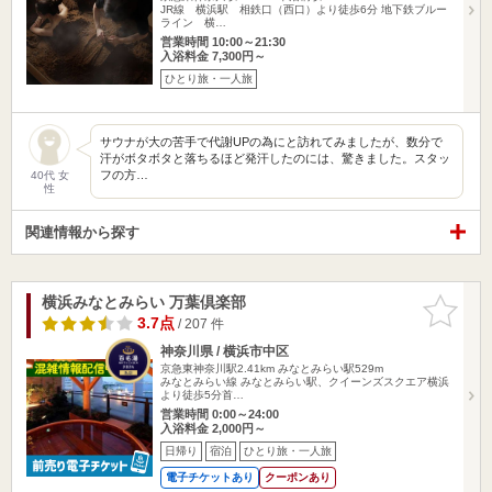
JR線 横浜駅 相鉄口（西口）より徒歩6分 地下鉄ブルー
ライン 横…
営業時間 10:00～21:30
入浴料金 7,300円～
ひとり旅・一人旅
サウナが大の苦手で代謝UPの為にと訪れてみましたが、数分で
汗がボタボタと落ちるほど発汗したのには、驚きました。スタッ
フの方…
40代 女
性
関連情報から探す
横浜みなとみらい 万葉倶楽部
お気に入
りに追加
3.7点
/ 207 件
神奈川県 / 横浜市中区
京急東神奈川駅2.41km
みなとみらい駅529m
みなとみらい線 みなとみらい駅、クイーンズスクエア横浜
より徒歩5分首…
営業時間 0:00～24:00
入浴料金 2,000円～
日帰り
宿泊
ひとり旅・一人旅
電子チケットあり
クーポンあり