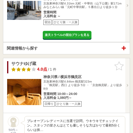
京急東神奈川駅4.31km
元町・中華街（山下公園）駅171m
みなとみらい線「元町中華街駅」５番出口より徒歩１分
営業時間
入浴料金 ～
宿泊
ひとり旅・一人旅
楽天トラベルの宿泊プランを見る
関連情報から探す
サウナゆげ蔵
お気に入
りに追加
4.0点
/ 1 件
神奈川県 / 横浜市鶴見区
京急東神奈川駅4.84km
鶴見駅323m
・「鶴見駅」西口 より徒歩 5分 ・「京急鶴見駅」より徒歩
8分
営業時間 10:00～24:00
入浴料金 1,080円～
日帰り
ひとり旅・一人旅
プレオープンレディースに当選で訪問。ウキウキでチェックイ
ン。スタッフの皆さんはとても優しそうな方ばかりで最初5分く
らいは挨…
50代～