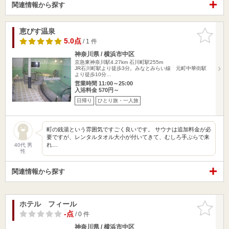
関連情報から探す
恵びす温泉
お気に入
りに追加
5.0点
/ 1 件
神奈川県 / 横浜市中区
京急東神奈川駅4.27km
石川町駅255m
JR石川町駅より徒歩3分。みなとみらい線 元町中華街駅
より徒歩10分…
営業時間 11:00～25:00
入浴料金 570円～
日帰り
ひとり旅・一人旅
町の銭湯という雰囲気ですごく良いです。 サウナは追加料金が必
要ですが、レンタルタオル大小が付いてきて、むしろ手ぶらで来
れ…
40代 男
性
関連情報から探す
ホテル フィール
お気に入
りに追加
-点
/ 0 件
神奈川県 / 横浜市中区