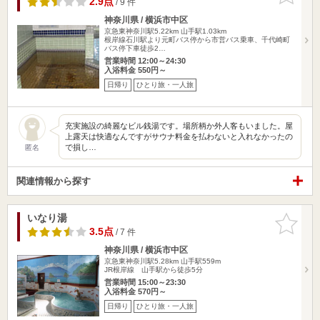
2.9点
/ 9 件
神奈川県 / 横浜市中区
京急東神奈川駅5.22km
山手駅1.03km
根岸線石川駅より元町バス停から市営バス乗車、千代崎町
バス停下車徒歩2…
営業時間 12:00～24:30
入浴料金 550円～
日帰り
ひとり旅・一人旅
充実施設の綺麗なビル銭湯です。場所柄か外人客もいました。屋
上露天は快適なんですがサウナ料金を払わないと入れなかったの
で損し…
匿名
関連情報から探す
いなり湯
お気に入
りに追加
3.5点
/ 7 件
神奈川県 / 横浜市中区
京急東神奈川駅5.28km
山手駅559m
JR根岸線 山手駅から徒歩5分
営業時間 15:00～23:30
入浴料金 570円～
日帰り
ひとり旅・一人旅