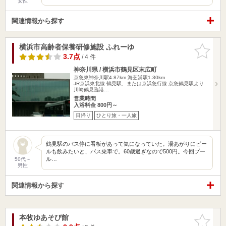
女性
関連情報から探す
横浜市高齢者保養研修施設 ふれーゆ
お気に入
りに追加
3.7点
/ 4 件
神奈川県 / 横浜市鶴見区末広町
京急東神奈川駅4.87km
海芝浦駅1.30km
JR京浜東北線 鶴見駅、または京浜急行線 京急鶴見駅より
川崎鶴見臨港…
営業時間
入浴料金 800円～
日帰り
ひとり旅・一人旅
鶴見駅のバス停に看板があって気になっていた。湯あがりにビー
ルも飲みたいと、バス乗車で。60歳過ぎなので500円。今回プー
ル…
50代～
男性
関連情報から探す
本牧ゆあそび館
お気に入
りに追加