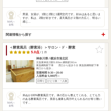
男湯、女湯が、1階と2階と1週間交代です。好みはあると思いま
すが、私は、2階が好きです。露天風呂が２階の方広く、明るい
感じ…
50代～
女性
関連情報から探す
＜酵素風呂（酵素浴）＞サロン・ド・酵素
お気に入
りに追加
5.0点
/ 1 件
神奈川県 / 横浜市港北区
京急東神奈川駅6.60km
綱島駅391m
東急綱島駅下車 西口から徒歩５分 東急新綱島駅下車
南口から徒歩…
営業時間 9:30～20:00
入浴料金 5,980円～
日帰り
ひとり旅・一人旅
米ぬか100%酵素風呂です。体の芯から整えてくれる、とても力
のある酵素風呂です。美容も健康も両方叶えられるのが有り難い
です…
50代～
女性