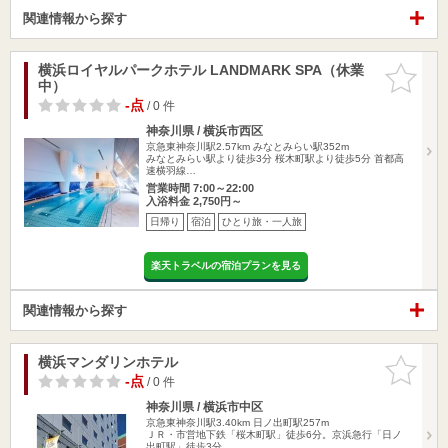
関連情報から探す
横浜ロイヤルパークホテル LANDMARK SPA（休業
お気に入
中）
りに追加
-点
/ 0 件
神奈川県 / 横浜市西区
京急東神奈川駅2.57km
みなとみらい駅352m
みなとみらい駅より徒歩3分 桜木町駅より徒歩5分 首都高
速横羽線…
営業時間 7:00～22:00
入浴料金 2,750円～
日帰り
宿泊
ひとり旅・一人旅
楽天トラベルの宿泊プランを見る
関連情報から探す
横浜マンダリンホテル
お気に入
りに追加
-点
/ 0 件
神奈川県 / 横浜市中区
京急東神奈川駅3.40km
日ノ出町駅257m
ＪＲ・市営地下鉄「桜木町駅」徒歩6分。京浜急行「日ノ
出町駅」徒歩3分…