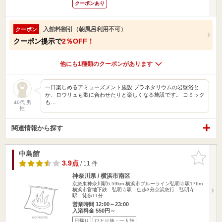
クーポンあり
入館料割引（朝風呂利用不可）
クーポン
クーポン提示で
2％OFF！
他にも1種類のクーポンがあります
一日楽しめるアミューズメント施設 プラネタリウムの岩盤浴と
か、ロウリュも歌に合わせたりと楽しくなる施設です。 コミック
も…
40代 男
性
関連情報から探す
中島館
お気に入
りに追加
3.9点
/ 11 件
神奈川県 / 横浜市南区
京急東神奈川駅6.59km
横浜市ブルーライン弘明寺駅176m
横浜市営地下鉄 弘明寺駅 徒歩3分京浜急行 弘明寺
駅 徒歩11分
営業時間 12:00～23:00
入浴料金 550円～
日帰り
ひとり旅・一人旅