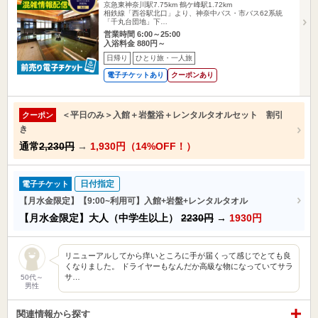
京急東神奈川駅7.75km
鶴ケ峰駅1.72km
相鉄線「西谷駅北口」より、神奈中バス・市バス62系統
「千丸台団地」下…
営業時間 6:00～25:00
入浴料金 880円～
日帰り
ひとり旅・一人旅
電子チケットあり
クーポンあり
＜平日のみ＞入館＋岩盤浴＋レンタルタオルセット 割引
クーポン
き
通常
2,230円
→
1,930円（14%OFF！）
日付指定
電子チケット
【月水金限定】【9:00~利用可】入館+岩盤+レンタルタオル
【月水金限定】大人（中学生以上）
2230円
→
1930円
リニューアルしてから痒いところに手が届くって感じでとても良
くなりました。 ドライヤーもなんだか高級な物になっていてサラ
サ…
50代～
男性
関連情報から探す