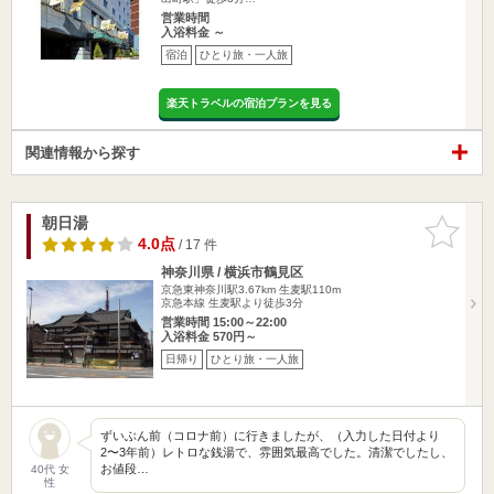
営業時間
入浴料金 ～
宿泊
ひとり旅・一人旅
楽天トラベルの宿泊プランを見る
関連情報から探す
朝日湯
お気に入
りに追加
4.0点
/ 17 件
神奈川県 / 横浜市鶴見区
京急東神奈川駅3.67km
生麦駅110m
京急本線 生麦駅より徒歩3分
営業時間 15:00～22:00
入浴料金 570円～
日帰り
ひとり旅・一人旅
ずいぶん前（コロナ前）に行きましたが、（入力した日付より
2〜3年前）レトロな銭湯で、雰囲気最高でした。清潔でしたし、
お値段…
40代 女
性