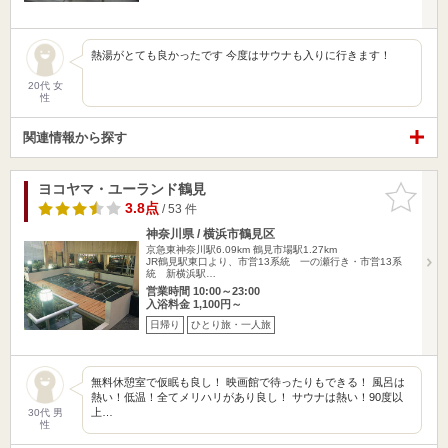
熱湯がとても良かったです 今度はサウナも入りに行きます！
20代 女
性
関連情報から探す
ヨコヤマ・ユーランド鶴見
お気に入
りに追加
3.8点
/ 53 件
神奈川県 / 横浜市鶴見区
京急東神奈川駅6.09km
鶴見市場駅1.27km
JR鶴見駅東口より、市営13系統 一の瀬行き・市営13系
統 新横浜駅…
営業時間 10:00～23:00
入浴料金 1,100円～
日帰り
ひとり旅・一人旅
無料休憩室で仮眠も良し！ 映画館で待ったりもできる！ 風呂は
熱い！低温！全てメリハリがあり良し！ サウナは熱い！90度以
上…
30代 男
性