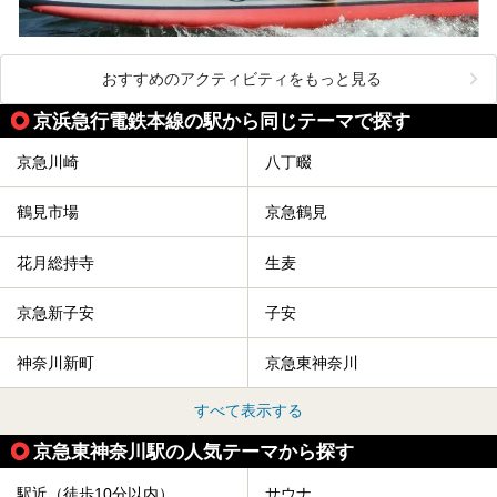
おすすめのアクティビティをもっと見る
京浜急行電鉄本線の駅から同じテーマで探す
京急川崎
八丁畷
鶴見市場
京急鶴見
花月総持寺
生麦
京急新子安
子安
神奈川新町
京急東神奈川
すべて表示する
京急東神奈川駅の人気テーマから探す
駅近（徒歩10分以内）
サウナ