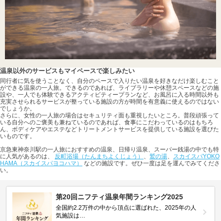
温泉以外のサービスもマイペースで楽しみたい
同行者に気を使うことなく、自分のペースで入りたい温泉を好きなだけ楽しむこと
ができる温泉の一人旅。できるのであれば、ライブラリーや休憩スペースなどの施
設や、一人でも体験できるアクティビティープランなど、お風呂に入る時間以外も
充実させられるサービスが整っている施設の方が時間を有意義に使えるのではない
でしょうか。
さらに、女性の一人旅の場合はセキュリティ面も重視したいところ。普段頑張って
いる自分へのご褒美も兼ねているのであれば、食事にこだわっているのはもちろ
ん、ボディケアやエステなどトリートメントサービスを提供している施設を選びた
いものです。
京急東神奈川駅の一人旅におすすめの温泉、日帰り温泉、スーパー銭湯の中でも特
に人気があるのは、
反町浴場（たんまちよくじょう）
、
鷲の湯
、
スカイスパYOKO
HAMA（スカイスパヨコハマ）
などの施設です。ぜひ一度は足を運んでみてくださ
い。
第20回ニフティ温泉年間ランキング2025
全国約2.2万件の中から頂点に選ばれた、2025年の人
気施設は…