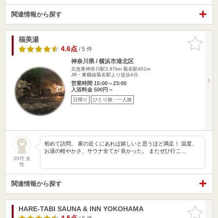
関連情報から探す
福美湯
お気に入
りに追加
4.6点
/ 5 件
神奈川県 / 横浜市港北区
京急東神奈川駅3.97km
菊名駅401m
JR・東横線菊名駅より徒歩4分
営業時間 15:00～23:00
入浴料金 500円～
日帰り
ひとり旅・一人旅
初めて訪問。 家の近くにあれば嬉しいと思うほど満足！ 温度、
お湯の軽やかさ、サウナ全てが 良かった。 またぜひ行こ…
20代 女
性
関連情報から探す
HARE-TABI SAUNA & INN YOKOHAMA
お気に入
りに追加