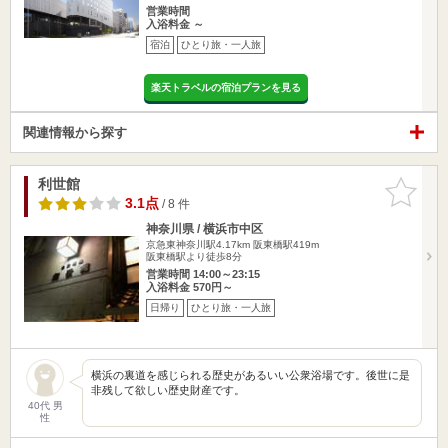
営業時間
入浴料金 ～
宿泊
ひとり旅・一人旅
楽天トラベルの宿泊プランを見る
関連情報から探す
利世館
お気に入
りに追加
3.1点
/ 8 件
神奈川県 / 横浜市中区
京急東神奈川駅4.17km
阪東橋駅419m
阪東橋駅より徒歩8分
営業時間 14:00～23:15
入浴料金 570円～
日帰り
ひとり旅・一人旅
横浜の裏道を感じられる歴史があるいい公衆浴場です。後世に是
非残して欲しい歴史財産です。
40代 男
性