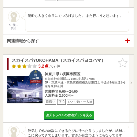
湯船も大きく非常にくつろげました。 また行こうと思います。
50代～
男性
関連情報から探す
スカイスパYOKOHAMA（スカイスパヨコハマ）
お気に入
りに追加
3.2点
/ 67 件
神奈川県 / 横浜市西区
京急東神奈川駅1.71km
横浜駅275m
JR・京急本線・東急東横線横浜駅東口より徒歩3分国道1号
線を東神奈川…
営業時間 0:00～24:00
入浴料金 2,600円～
日帰り
宿泊
ひとり旅・一人旅
楽天トラベルの宿泊プランを見る
浮気して他の施設にできるたびに行ったりもしましたが、結局こ
こに戻ってきてしまいます。古さが目立つようにもなってます