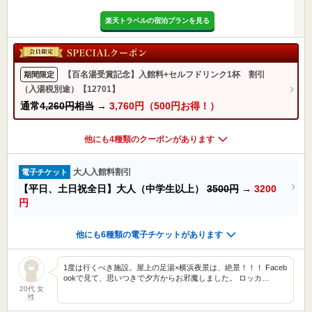
楽天トラベルの宿泊プランを見る
【百名湯受賞記念】入館料+セルフドリンク1杯 割引
期間限定
（入湯税別途）【12701】
通常
4,260円相当
→
3,760円（500円お得！）
他にも4種類のクーポンがあります
大人入館料割引
電子チケット
【平日、土日祝全日】大人（中学生以上）
3500円
→
3200
円
他にも6種類の電子チケットがあります
1度は行くべき施設。屋上の足湯×横浜夜景は、絶景！！！ Faceb
ookで見て、思いつきで夕方からお邪魔しました。 ロッカ…
20代 女
性