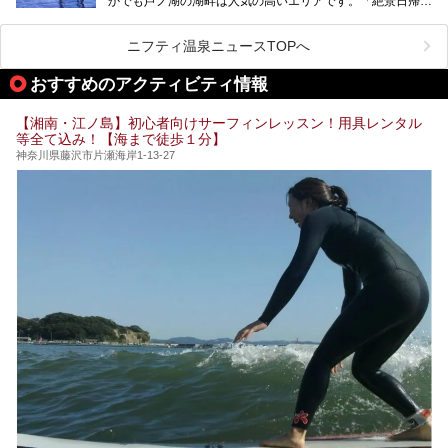
かでも芦ノ湖の湖畔は人気の高いエリアです。「絶景日帰り
に建てた桃源郷のようなホテルがここ。自家源泉の温泉や、
今の気分にぴったりの施設を見つけて、最高のリフレッシュ
温泉 龍宮殿本館」は、露天風呂から芦ノ湖と富士山の両方
こだわりぬいた食もあわせて、このホテルの魅力をレポート
時間を過ごす参考にしていただけますと幸いです。
が楽しめるまさに眺望自慢の日帰り温泉。
します。
ニフティ温泉ニュースTOPへ
そしてここは全24室の「箱根 芦ノ湖畔蛸川温泉 龍宮殿」と
───
して宿泊もできます。宿泊者は「龍宮殿本館」の営業時間に
提供元：株式会社西武・プリンスホテルズワールドワイド
おすすめのアクティビティ情報
加えて、朝6時からの宿泊者専用時間帯にも「龍宮殿本館」
【PR】
のお風呂が利用できます。
この記事はザ・プリンス 箱根芦ノ湖のPR記事です。
【湘南・江ノ島】初心者向けサーフィンレッスン！用具レンタル
今回は日帰り温泉としての「絶景日帰り温泉 龍宮殿本館
等全て込み！【海まで徒歩１分】
（以下、龍宮殿本館）」と、旅館としての「箱根 芦ノ湖畔
蛸川温泉 龍宮殿（以下、龍宮殿）」の両方の魅力をたっぷ
神奈川県藤沢市片瀬海岸1-13-27
りお伝えします！
ここは箱根神社、九頭龍神社、白龍神社、箱根元宮と箱根の
4つの神社に囲まれたパワースポットです。
───
提供元：株式会社西武・プリンスホテルズワールドワイド
【PR】
この記事は箱根 芦ノ湖畔蛸川温泉 龍宮殿のPR記事です。