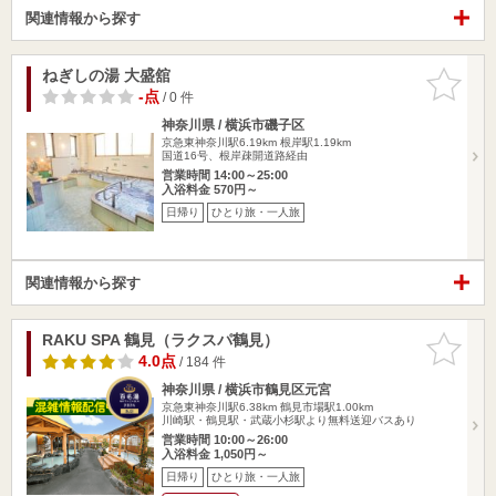
関連情報から探す
ねぎしの湯 大盛舘
お気に入
りに追加
-点
/ 0 件
神奈川県 / 横浜市磯子区
京急東神奈川駅6.19km
根岸駅1.19km
国道16号、根岸疎開道路経由
営業時間 14:00～25:00
入浴料金 570円～
日帰り
ひとり旅・一人旅
関連情報から探す
RAKU SPA 鶴見（ラクスパ鶴見）
お気に入
りに追加
4.0点
/ 184 件
神奈川県 / 横浜市鶴見区元宮
京急東神奈川駅6.38km
鶴見市場駅1.00km
川崎駅・鶴見駅・武蔵小杉駅より無料送迎バスあり
営業時間 10:00～26:00
入浴料金 1,050円～
日帰り
ひとり旅・一人旅