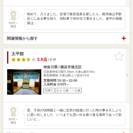
初めて、入りました。近場で格安温泉を探したら、根岸線山手駅
近くにある事を知り、自転車で30分位で着きました。途中の地蔵
坂は…
50代～
男性
関連情報から探す
太平館
お気に入
りに追加
3.9点
/ 8 件
神奈川県 / 横浜市港北区
京急東神奈川駅5.58km
大倉山駅678m
東急東横線 大倉山駅より徒歩10分
営業時間 15:30～22:00
入浴料金 570円～
日帰り
ひとり旅・一人旅
昔、子供の頃両親と一緒に近所の銭湯に行った時の事を久しぶり
に思い出しました いつまでも思い出を振り返る場所であって欲
しいと…
50代～
男性