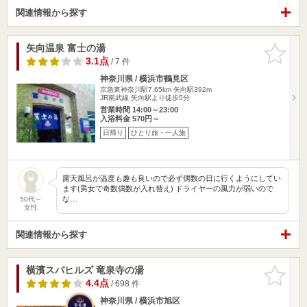
関連情報から探す
矢向温泉 富士の湯
お気に入
りに追加
3.1点
/ 7 件
神奈川県 / 横浜市鶴見区
京急東神奈川駅7.65km
矢向駅392m
JR南武線 矢向駅より徒歩5分
営業時間 14:00～23:00
入浴料金 570円～
日帰り
ひとり旅・一人旅
露天風呂が温度も趣も良いので必ず偶数の日に行くようにしてい
ます(男女で奇数偶数が入れ替え) ドライヤーの風力が弱いので
な…
50代～
女性
関連情報から探す
横濱スパヒルズ 竜泉寺の湯
お気に入
りに追加
4.4点
/ 698 件
神奈川県 / 横浜市旭区