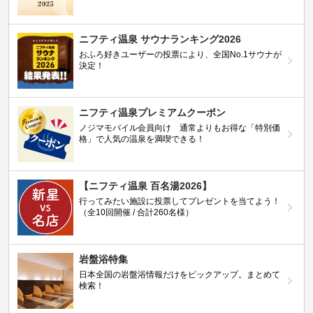
ニフティ温泉 サウナランキング2026
おふろ好きユーザーの投票により、全国No.1サウナが
決定！
ニフティ温泉プレミアムクーポン
ノジマモバイル会員向け 通常よりもお得な「特別価
格」で人気の温泉を満喫できる！
【ニフティ温泉 百名湯2026】
行ってみたい施設に投票してプレゼントを当てよう！
（全10回開催 / 合計260名様）
岩盤浴特集
日本全国の岩盤浴情報だけをピックアップ。まとめて
検索！