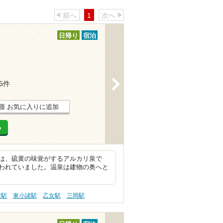
前へ
1
次へ
日帰り
宿泊
>
35件
お気に入りに追加
る
は、硫黄の味覚がするアルカリ泉で
われていました。温泉は建物の奥へと
諸駅
東小諸駅
乙女駅
三岡駅