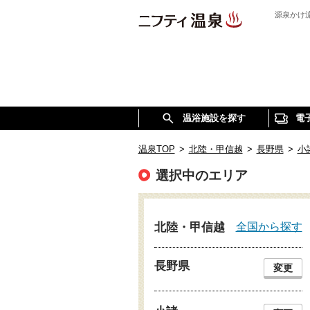
源泉かけ
温浴施設を探す
電
温泉TOP
>
北陸・甲信越
>
長野県
>
小
選択中のエリア
全国から探す
北陸・甲信越
長野県
変更