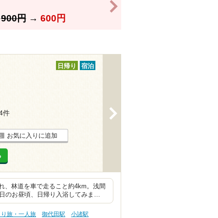
>
】
900円
→
600円
日帰り
宿泊
>
14件
お気に入りに追加
る
れ、林道を車で走ること約4km。浅間
平日のお昼頃、日帰り入浴してみま…
とり旅・一人旅
御代田駅
小諸駅