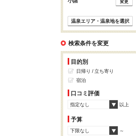
小諸
変更
温泉エリア・温泉地を選択
検索条件を変更
目的別
日帰り / 立ち寄り
宿泊
口コミ評価
指定なし
以上
予算
下限なし
～