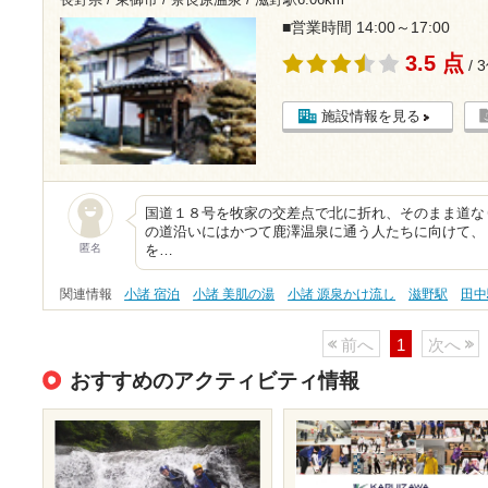
長野県 / 東御市 / 奈良原温泉 /
滋野駅6.06km
■営業時間 14:00～17:00
3.5 点
/ 
施設情報を見る
国道１８号を牧家の交差点で北に折れ、そのまま道な
の道沿いにはかつて鹿澤温泉に通う人たちに向けて、
匿名
を…
関連情報
小諸 宿泊
小諸 美肌の湯
小諸 源泉かけ流し
滋野駅
田中
前へ
1
次へ
おすすめのアクティビティ情報