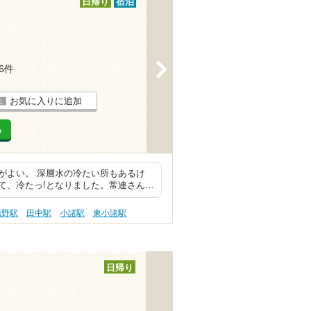
日帰り
宿泊
>
26件
お気に入りに追加
る
がよい。 深層水の冷たい所もあるけ
て、冷たっ!となりました。常連さん…
滋野駅
田中駅
小諸駅
東小諸駅
日帰り