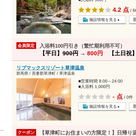
4.2 点
/ 
施設情報を見る
入浴料100円引き（繁忙期利用不可）
会員限定
【平日】
900円
→
800円
【土日祝
リブマックスリゾート草津温泉
群馬県 / 吾妻郡草津町 / 草津温泉
■営業時間 8:00～24:00
■入浴料 1,000円
- 点
/ 0件
施設情報を見る
【草津町にお住まいの方限定！】日帰り
クーポン