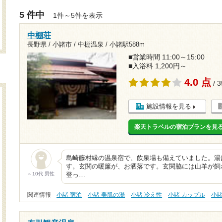
5 件中
1件～5件を表示
中棚荘
長野県 / 小諸市 / 中棚温泉 /
小諸駅588m
■営業時間 11:00～15:00
■入浴料 1,200円～
4.0 点
/ 
施設情報を見る
楽天トラベルの宿泊プランを見
島崎藤村縁の温泉宿で、飲泉場も備えていました。湯
す。玄関の暖簾が、お洒落です。玄関脇には山羊が飼
～10代 男性
登っ…
関連情報
小諸 宿泊
小諸 美肌の湯
小諸 冷え性
小諸 カップル
小