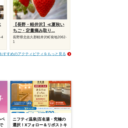
体
【長野・軽井沢】≪夏秋い
ちご・定量摘み取り...
-4
長野県北佐久郡軽井沢町発地2062-
1
おすすめのアクティビティをもっと見る
いベ
ニフティ温泉|百名湯・究極の
で
選択！Xフォロー＆リポストキ