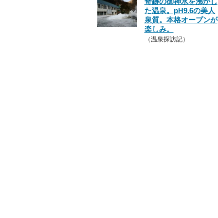
奇跡の御神水を沸かし
た温泉。pH9.6の美人
泉質。本格オープンが
楽しみ。
（温泉探訪記）