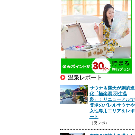
温泉レポート
サウナ＆露天が劇的進
化「極楽湯 羽生温
泉」！リニューアルで
登場のバレルサウナや
女性専用エリアをレポ
ート
（突レポ）