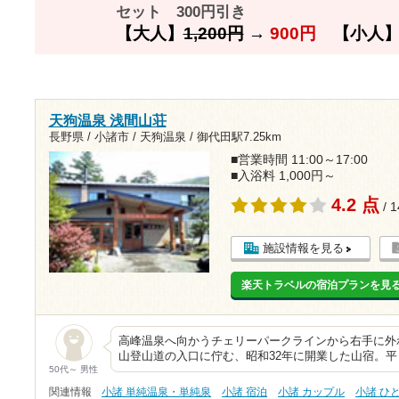
セット 300円引き
【大人】
1,200円
→
900円
【小人
天狗温泉 浅間山荘
長野県 / 小諸市 / 天狗温泉 /
御代田駅7.25km
■営業時間 11:00～17:00
■入浴料 1,000円～
4.2 点
/ 
施設情報を見る
楽天トラベルの宿泊プランを見
高峰温泉へ向かうチェリーパークラインから右手に外
山登山道の入口に佇む、昭和32年に開業した山宿。
50代～ 男性
関連情報
小諸 単純温泉・単純泉
小諸 宿泊
小諸 カップル
小諸 ひ