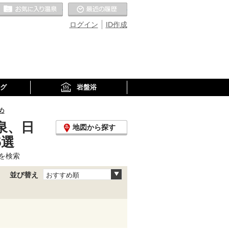
お気に入りの温泉
最近の履歴
ログイン
ID作成
グ
岩盤浴
め
泉、日
地図から探す
5選
を検索
並び替え
おすすめ順