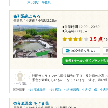
東小諸駅
平原駅
布引温泉こもろ
長野県 / 小諸市 /
小諸駅2.23km
■営業時間 12:00～20:30
■入浴料 800円～
3.5 点
/ 
施設情報を見る
楽天トラベルの宿泊プランを見
浅間サンラインから国道18号に下り、反対側の小高
景色が素晴らしいものになっています。湯は、薄い緑
～10代 男性
関連情報
小諸 塩化物泉
小諸 宿泊
小諸 糖尿病
小諸 切り傷
小諸
奈良原温泉 あさま苑