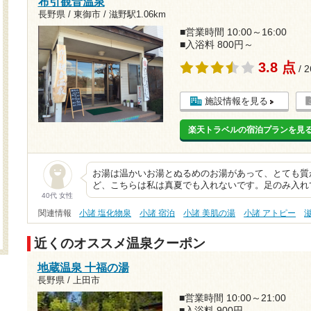
布引観音温泉
長野県 / 東御市 /
滋野駅1.06km
■営業時間 10:00～16:00
■入浴料 800円～
3.8 点
/ 
施設情報を見る
楽天トラベルの宿泊プランを見
お湯は温かいお湯とぬるめのお湯があって、とても質
ど、こちらは私は真夏でも入れないです。足のみ入れ
40代 女性
関連情報
小諸 塩化物泉
小諸 宿泊
小諸 美肌の湯
小諸 アトピー
近くのオススメ温泉クーポン
地蔵温泉 十福の湯
長野県 / 上田市
■営業時間 10:00～21:00
■入浴料 900円