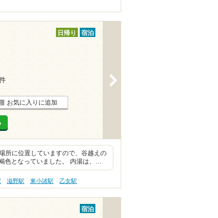
日帰り
宿泊
>
2件
お気に入りに追加
る
い場所に位置していますので、谷越えの
褐色となっていました。 内湯は、…
駅
滋野駅
東小諸駅
乙女駅
宿泊