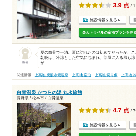
3.9 点
/ 
施設情報を見る
楽天トラベルの宿泊プランを見
夏の白骨で一泊。夏に訪れたのは初めてだったが、こ
朝晩は、冷涼とした空気に包まれ、部屋に入る風も涼
匿名
が…
関連情報
上高地 炭酸水素塩泉
上高地 宿泊
上高地 切り傷
上高地 
白骨温泉 かつらの湯 丸永旅館
長野県 / 松本市 / 白骨温泉
4.7 点
/ 
施設情報を見る