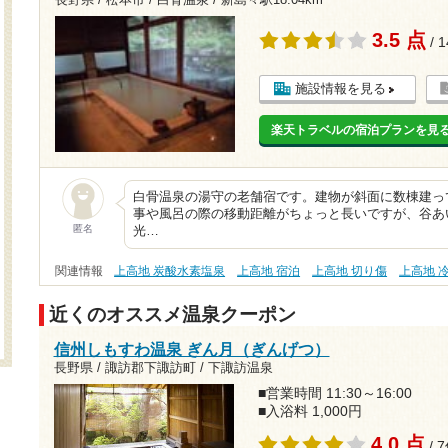
長野県 / 松本市 / 白骨温泉 /
新島々駅18.04km
3.5 点
/ 
施設情報を見る
楽天トラベルの宿泊プランを見
白骨温泉の湯守の老舗宿です。建物が斜面に数棟建っ
事や風呂の際の移動距離がちょっと長いですが、谷あ
匿名
光…
関連情報
上高地 炭酸水素塩泉
上高地 宿泊
上高地 切り傷
上高地 
近くのオススメ温泉クーポン
信州しもすわ温泉 ぎん月（ぎんげつ）
長野県 / 諏訪郡下諏訪町 / 下諏訪温泉
■営業時間 11:30～16:00
■入浴料 1,000円
4.0 点
/ 