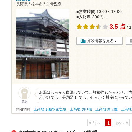
長野県 / 松本市 / 白骨温泉
■営業時間 10:00～19:00
■入浴料 800円～
3.5 点
/ 
施設情報を見る
お湯はしっかり白濁していて、堆積物もたっぷり。 
呂だけでも十分満足！ でも、せっかく川岸にたって
匿名
関連情報
上高地 炭酸水素塩泉
上高地 切り傷
上高地 冷え性
上高地
前へ
1
次へ