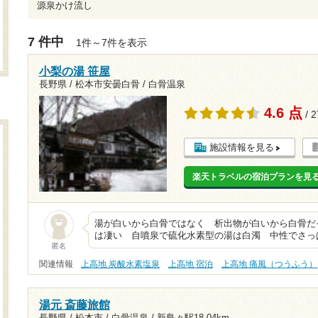
源泉かけ流し
7 件中
1件～7件を表示
小梨の湯 笹屋
長野県 / 松本市安曇白骨 / 白骨温泉
4.6 点
/ 
施設情報を見る
楽天トラベルの宿泊プランを見
湯が白いから白骨ではなく 析出物が白いから白骨だ
は凄い 自噴泉で硫化水素型の湯は白濁 中性でさっぱり
匿名
関連情報
上高地 炭酸水素塩泉
上高地 宿泊
上高地 痛風（つうふう）
湯元 斎藤旅館