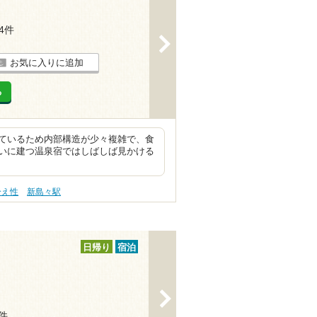
14件
>
お気に入りに追加
る
ているため内部構造が少々複雑で、食
いに建つ温泉宿ではしばしば見かける
冷え性
新島々駅
日帰り
宿泊
>
7件