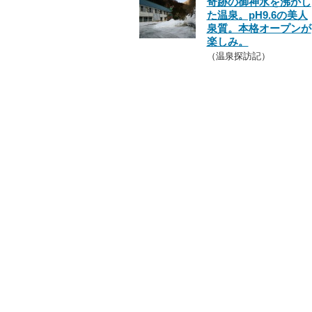
奇跡の御神水を沸かし
た温泉。pH9.6の美人
泉質。本格オープンが
楽しみ。
（温泉探訪記）