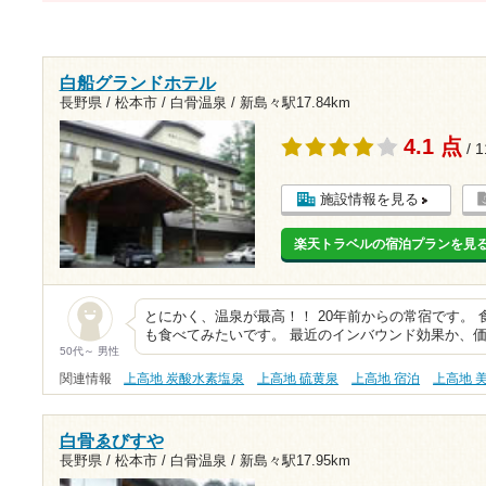
白船グランドホテル
長野県 / 松本市 / 白骨温泉 /
新島々駅17.84km
4.1 点
/ 
施設情報を見る
楽天トラベルの宿泊プランを見
とにかく、温泉が最高！！ 20年前からの常宿です。
も食べてみたいです。 最近のインバウンド効果か、
50代～ 男性
関連情報
上高地 炭酸水素塩泉
上高地 硫黄泉
上高地 宿泊
上高地 
白骨ゑびすや
長野県 / 松本市 / 白骨温泉 /
新島々駅17.95km