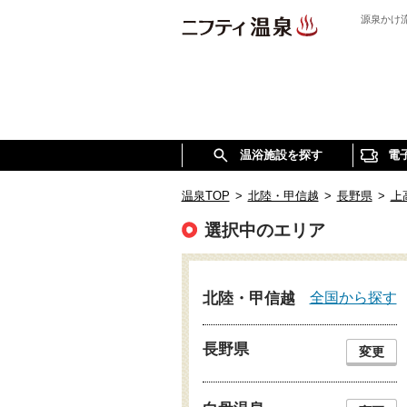
源泉かけ
温浴施設を探す
電
温泉TOP
>
北陸・甲信越
>
長野県
>
上
選択中のエリア
全国から探す
北陸・甲信越
長野県
変更