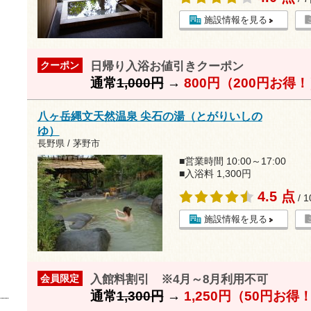
施設情報を見る
日帰り入浴お値引きクーポン
クーポン
通常
1,000円
→
800円（200円お得
八ヶ岳縄文天然温泉 尖石の湯（とがりいしの
ゆ）
長野県 / 茅野市
■営業時間 10:00～17:00
■入浴料 1,300円
4.5 点
/ 
施設情報を見る
入館料割引 ※4月～8月利用不可
会員限定
通常
1,300円
→
1,250円（50円お得