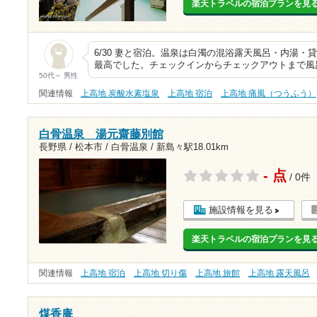
楽天トラベルの宿泊プランを見
6/30 妻と宿泊。温泉は白濁の混浴露天風呂・内湯
最高でした。チェックインからチェックアウトまで風
50代～ 男性
関連情報
上高地 炭酸水素塩泉
上高地 宿泊
上高地 痛風（つうふう）
白骨温泉 湯元齋藤別館
長野県 / 松本市 / 白骨温泉 /
新島々駅18.01km
- 点
/ 0件
施設情報を見る
楽天トラベルの宿泊プランを見
関連情報
上高地 宿泊
上高地 切り傷
上高地 旅館
上高地 露天風呂
煤香庵