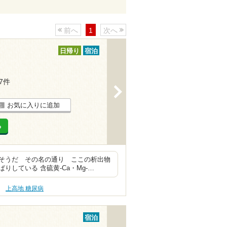
前へ
1
次へ
日帰り
宿泊
27件
>
お気に入りに追加
る
そうだ その名の通り ここの析出物
している 含硫黄-Ca・Mg-…
上高地 糖尿病
宿泊