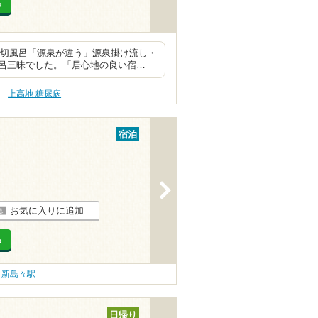
る
・貸切風呂「源泉が違う」源泉掛け流し・
呂三昧でした。「居心地の良い宿…
上高地 糖尿病
宿泊
>
お気に入りに追加
る
新島々駅
日帰り