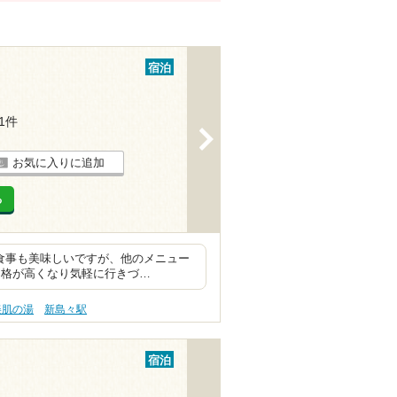
宿泊
11件
>
お気に入りに追加
る
 食事も美味しいですが、他のメニュー
価格が高くなり気軽に行きづ…
美肌の湯
新島々駅
宿泊