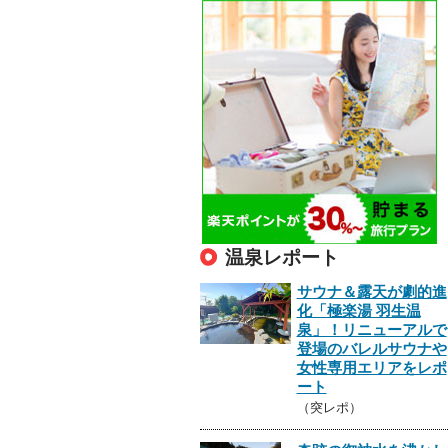
温泉レポート
サウナ＆露天が劇的進
化「極楽湯 羽生温
泉」！リニューアルで
登場のバレルサウナや
女性専用エリアをレポ
ート
（突レポ）