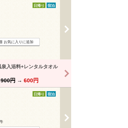
日帰り
宿泊
>
お気に入りに追加
温泉入浴料+レンタルタオル
>
】
900円
→
600円
日帰り
宿泊
>
5件