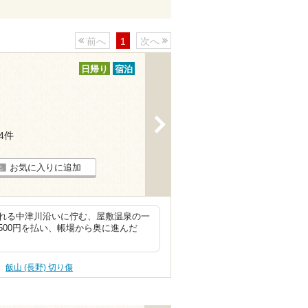
前へ
1
次へ
日帰り
宿泊
>
14件
お気に入りに追加
れる中津川沿いに佇む、屋敷温泉の一
00円を払い、帳場から奥に進んだ
飯山 (長野) 切り傷