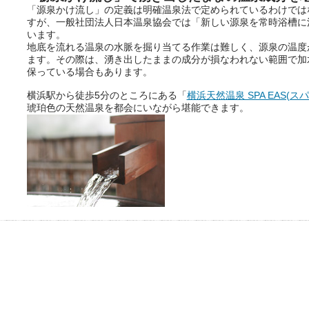
「源泉かけ流し」の定義は明確温泉法で定められているわけでは
すが、一般社団法人日本温泉協会では「新しい源泉を常時浴槽に
ニフティ温泉の「占いベンチ」
います。
は、そんなあなたの心のつぶや
地底を流れる温泉の水脈を掘り当てる作業は難しく、源泉の温度
きをプロの占い師に相談するこ
ます。その際は、湧き出したままの成分が損なわれない範囲で加
とができるサービスです。
保っている場合もあります。
横浜駅から徒歩5分のところにある「
横浜天然温泉 SPA EAS(ス
琥珀色の天然温泉を都会にいながら堪能できます。
おふろパス会員様なら、この特
別なひとときを「毎月10分無
料」でご利用いただけます。
お湯で体がほぐれたら、次は占
い師さんとお話しして、心もほ
ぐしてみませんか？