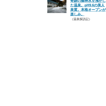
奇跡の御神水を沸かし
た温泉。pH9.6の美人
泉質。本格オープンが
楽しみ。
（温泉探訪記）