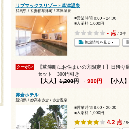
リブマックスリゾート草津温泉
群馬県 / 吾妻郡草津町 / 草津温泉
■営業時間 8:00～24:00
■入浴料 1,000円
- 点
/ 0件
施設情報を見る
【草津町にお住まいの方限定！】日帰り
クーポン
セット 300円引き
【大人】
1,200円
→
900円
【小人
赤倉ホテル
新潟県 / 妙高市赤倉 / 赤倉温泉
■営業時間 9:00～20:00
■入浴料 1,000円
4.2 点
/ 