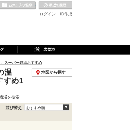
お気に入りの温泉
最近の履歴
ログイン
ID作成
グ
岩盤浴
泉、スーパー銭湯おすすめ
の温
地図から探す
すすめ1
銭湯を検索
並び替え
おすすめ順