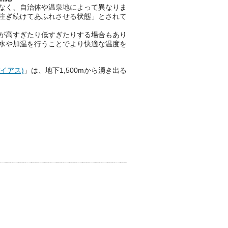
【PR】
なく、自治体や温泉地によって異なりま
この記事は万葉倶楽部株式会社
注ぎ続けてあふれさせる状態」とされて
のPR記事です。
が高すぎたり低すぎたりする場合もあり
水や加温を行うことでより快適な温度を
パイアス)
」は、地下1,500mから湧き出る