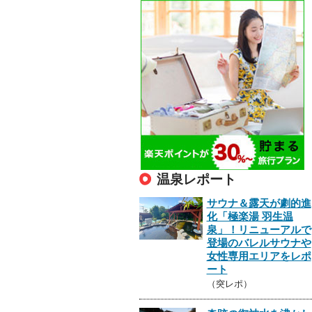
温泉レポート
サウナ＆露天が劇的進
化「極楽湯 羽生温
泉」！リニューアルで
登場のバレルサウナや
女性専用エリアをレポ
ート
（突レポ）