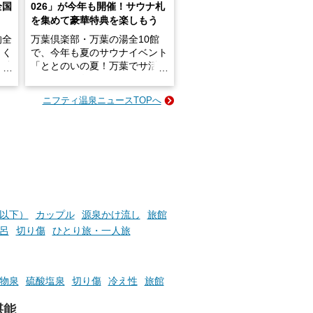
全国
026」が今年も開催！サウナ札
を集めて豪華特典を楽しもう
的全
万葉倶楽部・万葉の湯全10館
きく
で、今年も夏のサウナイベント
炭酸
「ととのいの夏！万葉でサ活2
026」が開催されます！
ニフティ温泉ニュースTOPへ
成分
2026年8月1日（土）～8月31
かつ
日（月）までの開催期間中は、
いで
サウナ飯やサウナドリンク、岩
盤浴の利用などで「万葉サウナ
札」を集めることで、オリジナ
か
ルグッズや無料券などの特典と
素塩
交換可能。
て
け流
さらに、各館ではアロマロウリ
円以下）
カップル
源泉かけ流し
旅館
つ
ュやアウフグースなど、サウナ
呂
切り傷
ひとり旅・一人旅
施設
好きにはたまらない多彩なイベ
ントも予定されています。ぜひ
チェックしてください！
物泉
硫酸塩泉
切り傷
冷え性
旅館
───
提供元：万葉倶楽部株式会社
堪能