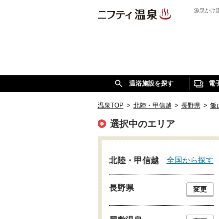
源泉かけ
温浴施設を探す
電
温泉TOP
>
北陸・甲信越
>
長野県
>
飯山
選択中のエリア
全国から探す
北陸・甲信越
長野県
変更