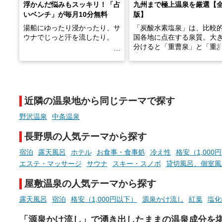
浮かんだ悩みもスッキリ！「占
九州まで極上温泉を厳選【
いベンチ」が毎月10分無料
版】
湯船にゆったり浸かったり、サ
「炭酸水素塩泉」は、比較
ウナでじっと汗を流したり。
国各地に点在する泉質。大
分けると「重曹泉」と「重
土類泉」に分かれます。
そんな「一人でぼんやり過ごす
また硫黄や鉄分などの特殊
時間」、ふだん後回しにしてい
が混ざり合うことで、複雑
た「これからのこと」や「ちょ
多様な個性を持つことも多
近隣の温泉地から同じテーマで探す
っとした悩み」が、頭に浮かん
す。
でくることはありませんか？
野沢温泉
中条温泉
今回は筆者自ら入浴した中
ら、日本各地にある炭酸水
長野県の人気テーマから探す
泉を12施設セレクト。すべ
お風呂でリラックスしているか
日帰り入浴可能で、源泉か
宿泊
露天風呂
ホテル
お食事・食事処
冷え性
格安（1,000
らこそ向き合える、大切な自分
しと泉質の良さにこだわり
エステ・マッサージ
サウナ
スキー・スノボ
貸切風呂、個室風
の本音。
つ、万人におすすめしたい
を厳選しました。
屋敷温泉の人気テーマから探す
そんな心のつぶやきを、湯あが
りの温まった心のまま相談でき
露天風呂
宿泊
格安（1,000円以下）
源泉かけ流し
紅葉
塩化
たら素敵ですよね。
「源泉かけ流し」で湧き出したままの温泉成分を