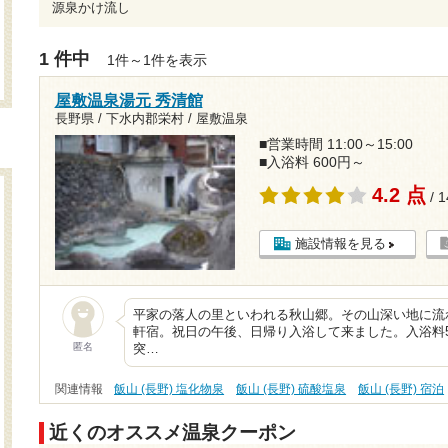
源泉かけ流し
1 件中
1件～1件を表示
屋敷温泉湯元 秀清館
長野県 / 下水内郡栄村 / 屋敷温泉
■営業時間 11:00～15:00
■入浴料 600円～
4.2 点
/ 
施設情報を見る
平家の落人の里といわれる秋山郷。その山深い地に流
軒宿。祝日の午後、日帰り入浴して来ました。入浴料5
匿名
突…
関連情報
飯山 (長野) 塩化物泉
飯山 (長野) 硫酸塩泉
飯山 (長野) 宿泊
近くのオススメ温泉クーポン