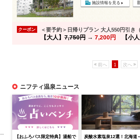
施設情報を見る
＜要予約＞日帰りプラン 大人550円引き（
クーポン
【大人】
7,750円
→
7,200円
【小人
前へ
1
次へ
ニフティ温泉ニュース
【おふろパス限定特典】湯船で
炭酸水素塩泉12選！北海道